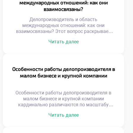
международных отношений: как они
взаимосвязаны?
Делопроизводитель и область
международных отношений: как они
взаимосвязаны? Этот вопрос раскрывает
специфику работы в глобальной среде.
Читать далее
Документационное обеспечение
внешнеэкономической деятельности имеет
уникальные стандарты. Специалист
становится связующим звеном между
культурами делового общения. Грамотное
Особенности работы делопроизводителя в
оформление бумаг гарантирует успех
малом бизнесе и крупной компании
трансграничных сделок. Понимание этой
связи необходимо для эффективной
международной коммуникации.
Особенности работы делопроизводителя в
Международный документооборот
малом бизнесе и крупной компании
регулируется сложной системой норм.
кардинально различаются по масштабу
Национальные правила часто […]
задач. В небольших фирмах специалист
Читать далее
выполняет функции универсального
сотрудника. Крупные корпорации требуют
узкой специализации и строгой