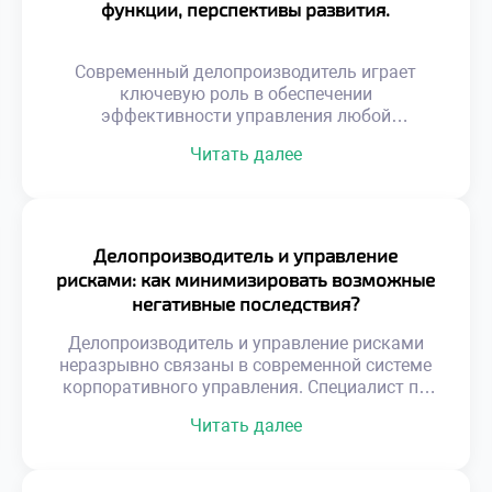
функции, перспективы развития.
Современный делопроизводитель играет
ключевую роль в обеспечении
эффективности управления любой
организацией. Эта профессия
Читать далее
трансформировалась из технической
специальности в стратегическую функцию
бизнеса. Специалист сегодня управляет
информационными потоками и обеспечивает
юридическую безопасность компании.
Делопроизводитель и управление
Именно от его компетенций зависит скорость
рисками: как минимизировать возможные
принятия решений и качество корпоративных
негативные последствия?
коммуникаций. Функционал документаведа
вышел далеко за рамки простой регистрации
Делопроизводитель и управление рисками
бумаг и архивирования. Цифровизация […]
неразрывно связаны в современной системе
корпоративного управления. Специалист по
документационному обеспечению выступает
Читать далее
первым рубежом защиты организации от
угроз. Грамотная работа с документами
предотвращает юридические, финансовые и