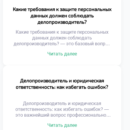
регламентации процессов. Понимание этих
различий помогает осознанно строить
Какие требования к защите персональных
карьерную траекторию. Выбор места работы
данных должен соблюдать
определяет ежедневную рутину и темп
делопроизводитель?
профессионального роста. Специфика среды
формирует уникальный набор компетенций
Какие требования к защите персональных
[…]
данных должен соблюдать
делопроизводитель? — это базовый вопрос
профессиональной этики и законности.
Читать далее
Работа с документами неразрывно связана с
обработкой личной информации сотрудников
и клиентов. Нарушение конфиденциальности
влечет серьезные правовые последствия для
организации и самого специалиста.
Делопроизводитель и юридическая
Делопроизводитель выступает первым
ответственность: как избегать ошибок?
рубежом защиты чувствительных сведений.
Понимание норм безопасности является
обязательной компетенцией современного
Делопроизводитель и юридическая
сотрудника. […]
ответственность: как избегать ошибок? —
это важнейший вопрос профессиональной
безопасности. Документационное
Читать далее
обеспечение управления напрямую влияет на