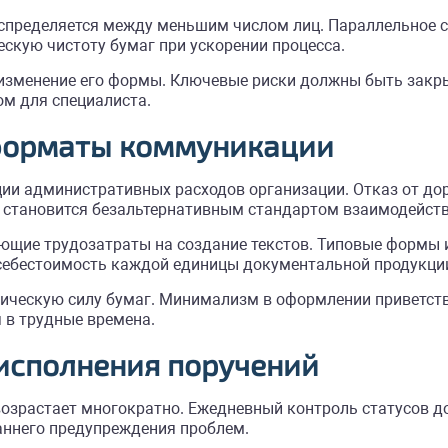
аспределяется между меньшим числом лиц. Параллельное 
скую чистоту бумаг при ускорении процесса.
ь изменение его формы. Ключевые риски должны быть зак
ом для специалиста.
форматы коммуникации
ии административных расходов организации. Отказ от до
становится безальтернативным стандартом взаимодейств
ющие трудозатраты на создание текстов. Типовые формы
 себестоимость каждой единицы документальной продукци
ическую силу бумаг. Минимализм в оформлении приветству
 в трудные времена.
исполнения поручений
возрастает многократно. Ежедневный контроль статусов 
аннего предупреждения проблем.