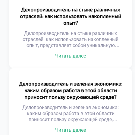
не просто обрабатывает бумаги, а
выстраивает системы. Работа с информацией
Делопроизводитель на стыке различных
развивает аналитическое мышление и
отраслей: как использовать накопленный
внимательность к деталям. Ответственность
опыт?
за документы формирует зрелость и
дисциплину. Личностные качества
Делопроизводитель на стыке различных
совершенствуются […]
отраслей: как использовать накопленный
опыт, представляет собой уникальную
профессиональную позицию.
Читать далее
Универсальность навыков
документационного обеспечения позволяет
работать в любой сфере бизнеса. Специалист
становится связующим звеном между
разными индустриями и культурами.
Делопроизводитель и зеленая экономика:
Накопленный багаж знаний
каким образом работа в этой области
трансформируется в конкурентное
приносит пользу окружающей среде?
преимущество на рынке труда. Переход из
одной отрасли в другую обогащает
Делопроизводитель и зеленая экономика:
экспертный кругозор. Умение адаптировать
каким образом работа в этой области
стандарты […]
приносит пользу окружающей среде,
становится важной темой для современного
Читать далее
бизнеса. Экологическая ответственность