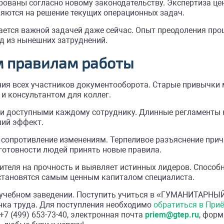
рованы согласно новому законодательству. Экспертиза це
яются на решение текущих операционных задач.
ается важной задачей даже сейчас. Опыт преодоления про
д из нынешних затруднений.
м правилам работы
ния всех участников документооборота. Старые привычки
и консультантом для коллег.
 доступными каждому сотруднику. Длинные регламенты ник
ший эффект.
 сопротивление изменениям. Терпеливое разъяснение при
 готовности людей принять новые правила.
теля на прочность и выявляет истинных лидеров. Способ
становятся самым ценным капиталом специалиста.
м учебном заведении. Поступить учиться в «ГУМАНИТАР
нка труда. Для поступления необходимо
обратиться в При
7 (499) 653-73-40, электронная почта
priem@gtep.ru
, форм