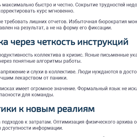
ь максимально быстро и честно. Сокрытие трудностей нед
корректировать курс мгновенно.
е требовать лишних отчетов. Избыточная бюрократия мон
влен на результат, а не на форму его фиксации.
а через четкость инструкций
родуктивность коллектива в кризис. Ясные письменные ук
 через понятные алгоритмы работы.
пряжение и слухи в коллективе. Люди нуждаются в досто
учшим лекарством от паники.
сках имеет огромное значение. Формальный язык не искл
пасности для команды.
тики к новым реалиям
а подходов к затратам. Оптимизация физического архива 
я доступности информации.