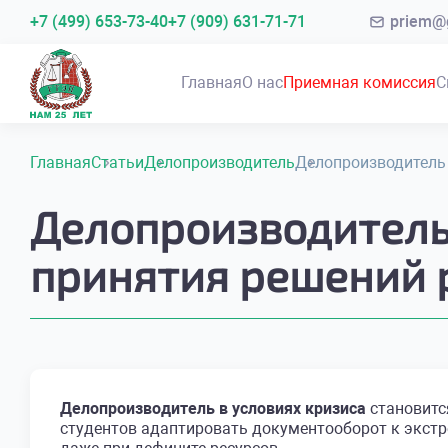
+7 (499) 653-73-40
+7 (909) 631-71-71
priem@g
Главная
О нас
Приемная комиссия
С
Главная
Статьи
Делопроизводитель
Делопроизводитель 
Делопроизводитель 
принятия решений 
Делопроизводитель в условиях кризиса
становитс
студентов адаптировать документооборот к экст