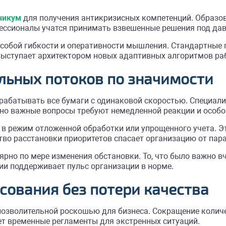
никум
для получения антикризисных компетенций. Образо
ессионалы учатся принимать взвешенные решения под дав
особой гибкости и оперативности мышления. Стандартные
выступает архитектором новых адаптивных алгоритмов ра
льных потоков по значимости
рабатывать все бумаги с одинаковой скоростью. Специал
но важные вопросы требуют немедленной реакции и особо
в режим отложенной обработки или упрощенного учета. Э
тво расстановки приоритетов спасает организацию от пар
рно по мере изменения обстановки. То, что было важно вч
и поддерживает пульс организации в норме.
сования без потери качества
позволительной роскошью для бизнеса. Сокращение количе
т временные регламенты для экстренных ситуаций.