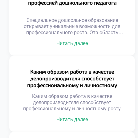
профессией дошкольного педагога
Специальное дошкольное образование
открывает уникальные возможности для
профессионального роста. Эта область
требует глубоких знаний и искренней любви к
Читать далее
детям. Выпускники становятся настоящими
наставниками для маленьких личностей. Их
труд формирует будущее поколение граждан
нашей страны. Профессия педагога всегда
была востребованной и уважаемой в
Каким образом работа в качестве
обществе. Сегодня спрос на
делопроизводителя способствует
квалифицированных специалистов только
профессиональному и личностному
возрастает. Родители ищут лучших
росту?
воспитателей для […]
Каким образом работа в качестве
делопроизводителя способствует
профессиональному и личностному росту,
является важным вопросом для осознанного
Читать далее
выбора карьеры. Эта профессия
трансформирует человека через ежедневную
практику упорядочивания хаоса. Специалист