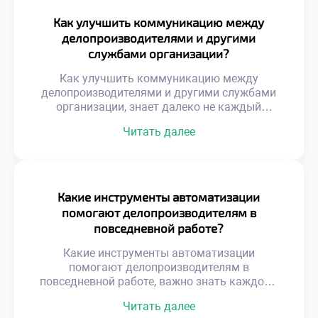
репутационные потери компании. Именно
профилактика проблем отличает
Как улучшить коммуникацию между
профессионала высокого класса от обычного
делопроизводителями и другими
исполнителя. Управление рисками требует
службами организации?
системного мышления и глубокого
понимания бизнес-процессов. Недостаточно
Как улучшить коммуникацию между
просто оформлять […]
делопроизводителями и другими службами
организации, знает далеко не каждый
руководитель. Эффективное взаимодействие
Читать далее
отделов является фундаментом успешной
работы всей компании. Документооборот
связывает разрозненные подразделения в
единую управляемую систему. Качество этой
связи напрямую определяет скорость бизнес-
Какие инструменты автоматизации
процессов и общую результативность.
помогают делопроизводителям в
Конфликты и задержки часто возникают из-
повседневной работе?
за непонимания специфики смежных
функций. Сотрудники видят только свою […]
Какие инструменты автоматизации
помогают делопроизводителям в
повседневной работе, важно знать каждому
современному специалисту. Цифровые
Читать далее
технологии кардинально изменили подход к