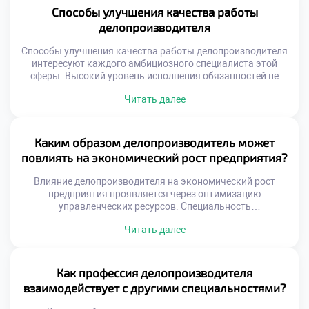
входящих потоков информации. Синергия сотрудников
Способы улучшения качества работы
превышает сумму индивидуальных усилий каждого.
делопроизводителя
Качество документооборота зависит от слаженности
коллектива. Эффективность достигается через
Способы улучшения качества работы делопроизводителя
осознанную […]
интересуют каждого амбициозного специалиста этой
сферы. Высокий уровень исполнения обязанностей не
дается автоматически вместе с дипломом. Это результат
Читать далее
осознанных усилий, регулярной практики и постоянного
самосовершенствования. Качество труда напрямую
определяет ценность сотрудника для любой организации.
Профессиональное мастерство строится на сочетании
Каким образом делопроизводитель может
жестких навыков и личной дисциплины. Техническая
повлиять на экономический рост предприятия?
грамотность без ответственного отношения к […]
Влияние делопроизводителя на экономический рост
предприятия проявляется через оптимизацию
управленческих ресурсов. Специальность
«Делопроизводитель» учит студентов видеть прямую
Читать далее
связь между порядком в документах и прибылью.
Эффективный документооборот сокращает издержки и
ускоряет бизнес-процессы организации. Многие
абитуриенты стремятся быстро поступить учиться в
Как профессия делопроизводителя
техникум для освоения этой перспективной профессии.
взаимодействует с другими специальностями?
Учебная программа раскрывает экономическую суть
административной работы будущего специалиста.