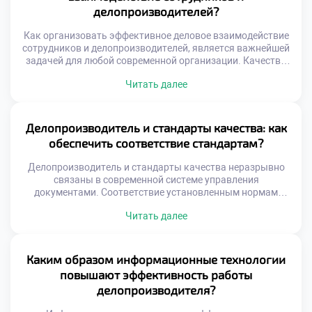
генерирует огромное количество структурированной
делопроизводителей?
информации. Простая регистрация документов уже […]
Как организовать эффективное деловое взаимодействие
сотрудников и делопроизводителей, является важнейшей
задачей для любой современной организации. Качество
документооборота напрямую зависит от слаженности
Читать далее
работы всего коллектива. Делопроизводитель не может
функционировать в изоляции от других отделов.
Коммуникационные разрывы порождают ошибки,
задержки и конфликты. Эффективное взаимодействие
Делопроизводитель и стандарты качества: как
строится на четких правилах и взаимном уважении.
обеспечить соответствие стандартам?
Понимание ролей каждого участника процесса устраняет
[…]
Делопроизводитель и стандарты качества неразрывно
связаны в современной системе управления
документами. Соответствие установленным нормам
является фундаментом профессиональной деятельности
Читать далее
любого специалиста. Без соблюдения стандартов
документооборот превращается в хаотичный набор
случайных действий. Именно качество работы отличает
настоящего эксперта от простого технического
Каким образом информационные технологии
исполнителя. Стандарты обеспечивают юридическую
повышают эффективность работы
значимость и единообразие документации организации.
делопроизводителя?
Они создают единое информационное пространство для
всех […]