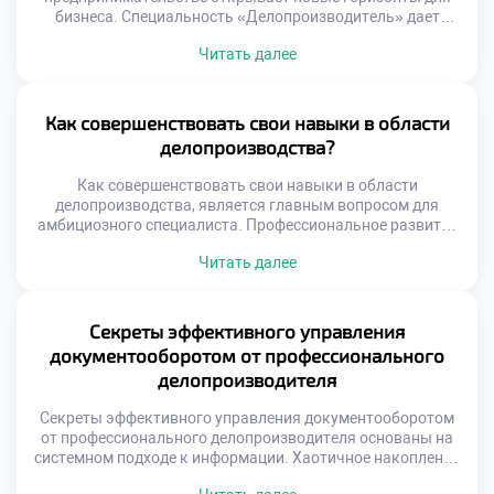
бизнеса. Специальность «Делопроизводитель» дает
уникальные инструменты для управления собственным
Читать далее
делом. Системный подход к документам становится
фундаментом коммерческого успеха. Многие выпускники
школ мечтают поступить учиться в лучший техникум для
старта своего проекта. Образование формирует навыки,
Как совершенствовать свои навыки в области
необходимые каждому начинающему бизнесмену.
делопроизводства?
Грамотное оформление бумаг защищает от юридических
и финансовых […]
Как совершенствовать свои навыки в области
делопроизводства, является главным вопросом для
амбициозного специалиста. Профессиональное развитие
не заканчивается с получением диплома об образовании.
Читать далее
Современная офисная среда требует постоянной
адаптации и обучения новым методам. Стагнация в
знаниях неизбежно ведет к снижению
конкурентоспособности на рынке труда. Успешная
Секреты эффективного управления
карьера строится на непрерывном процессе
документооборотом от профессионального
самосовершенствования и роста. Делопроизводство
делопроизводителя
трансформируется под […]
Секреты эффективного управления документооборотом
от профессионального делопроизводителя основаны на
системном подходе к информации. Хаотичное накопление
бумаг и файлов неизбежно тормозит работу любой