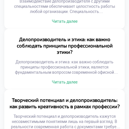
Взаимодействие делопроизводителя с другими
Студенты […]
специальностями обеспечивает целостность работы
любой организации. Специальность
«Делопроизводитель» выступает связующим звеном
Читать далее
между разрозненными отделами. Без этой интеграции
управление превращается в хаотичный набор действий.
Абитуриенты часто хотят поступить учиться в техникум
для получения универсальных навыков.
Делопроизводитель и этика: как важно
Образовательная программа раскрывает механизмы
соблюдать принципы профессиональной
межфункционального сотрудничества студентов.
этики?
Будущие специалисты учатся говорить на языке разных
профессий. Эффективность бизнеса […]
Делопроизводитель и этика: как важно соблюдать
принципы профессиональной этики, является
фундаментальным вопросом современной офисной
культуры. Технических навыков для успешной работы
Читать далее
сегодня категорически недостаточно. Специалист
ежедневно взаимодействует с конфиденциальной
информацией и людьми. Нравственные ориентиры
определяют качество этих сложных взаимодействий.
Творческий потенциал и делопроизводитель:
Доверие к сотруднику строится именно на этических
как развить креативность в рамках профессии?
принципах. Репутация организации напрямую зависит от
поведения персонала. Профессиональная этика […]
Творческий потенциал и делопроизводитель кажутся
несовместимыми понятиями лишь на первый взгляд. В
реальности современная работа с документами требует