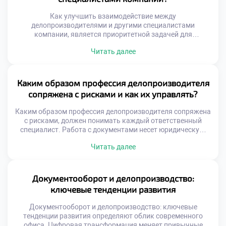
контролирующих органов […]
Как улучшить взаимодействие между
делопроизводителями и другими специалистами
компании, является приоритетной задачей для
повышения общей эффективности бизнеса.
Читать далее
Документооборот пронизывает все департаменты
организации подобно нервной системе. Сбои в
коммуникации на стыках отделов парализуют работу
всего механизма. Качество сотрудничества напрямую
Каким образом профессия делопроизводителя
влияет на скорость принятия управленческих решений.
сопряжена с рисками и как их управлять?
Делопроизводитель выступает связующим звеном между
разрозненными функциями. Гармония в отношениях
Каким образом профессия делопроизводителя сопряжена
обеспечивает […]
с рисками, должен понимать каждый ответственный
специалист. Работа с документами несет юридическую,
финансовую и репутационную ответственность для
Читать далее
организации. Ошибки в этой сфере могут привести к
серьезным негативным последствиям для бизнеса.
Управление рисками является неотъемлемой частью
профессиональной компетенции современного
Документооборот и делопроизводство:
сотрудника. Понимание природы угроз позволяет
ключевые тенденции развития
предотвращать проблемы до их возникновения. Риски
делятся […]
Документооборот и делопроизводство: ключевые
тенденции развития определяют облик современного
офиса. Цифровая трансформация меняет привычные