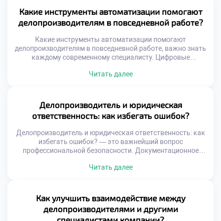
напрямую влияют на экологический след компании.
Какие инструменты автоматизации помогают
Переход к устойчивому развитию требует пересмотра
делопроизводителям в повседневной работе?
привычных офисных […]
Какие инструменты автоматизации помогают
делопроизводителям в повседневной работе, важно знать
каждому современному специалисту. Цифровые
технологии кардинально изменили подход к управлению
Читать далее
документацией и информацией. Ручной труд уступает
место интеллектуальным системам обработки данных.
Владение этими инструментами стало обязательным
требованием рынка труда. Автоматизация освобождает
Делопроизводитель и юридическая
время для аналитической и творческой деятельности
ответственность: как избегать ошибок?
сотрудника. Рутинные операции выполняются
программами быстрее и точнее […]
Делопроизводитель и юридическая ответственность: как
избегать ошибок? — это важнейший вопрос
профессиональной безопасности. Документационное
обеспечение управления напрямую влияет на правовой
Читать далее
статус организации. Любая неточность в бумагах может
повлечь серьезные санкции. Специалист несет личную
ответственность за качество своей работы. Понимание
правовых рисков является основой компетентности
Как улучшить взаимодействие между
сотрудника. Юридические последствия ошибок бывают
делопроизводителями и другими
финансовыми и административными. Штрафы
специалистами компании?