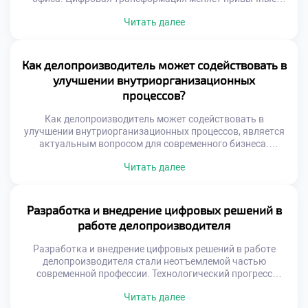
подходы к работе с информацией. Бумажные носители
Читать далее
уступают место интеллектуальным системам. Специалист
должен понимать вектор технологических изменений.
Адаптация к новшествам гарантирует востребованность
на рынке труда. Тенденции затрагивают не только
Как делопроизводитель может содействовать в
технику, но и процессы. Меняются стандарты
улучшении внутриорганизационных
взаимодействия между сотрудниками и отделами.
процессов?
Ускоряется […]
Как делопроизводитель может содействовать в
улучшении внутриорганизационных процессов, является
актуальным вопросом для современного бизнеса.
Специалист по документационному обеспечению
Читать далее
обладает уникальным обзором деятельности компании.
Через его руки проходят информационные потоки всех
подразделений организации. Это позволяет видеть
системные проблемы, скрытые от узких специалистов.
Разработка и внедрение цифровых решений в
Делопроизводитель способен выступать агентом
работе делопроизводителя
позитивных организационных изменений. Его роль
трансформируется из исполнителя в оптимизатора […]
Разработка и внедрение цифровых решений в работе
делопроизводителя стали неотъемлемой частью
современной профессии. Технологический прогресс
кардинально меняет подходы к управлению
Читать далее
документацией и информацией. Специалист сегодня