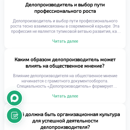
правила оформления. Незнание норм права делает
Делопроизводитель и выбор пути
работу специалиста профессионально непригодной.
профессионального роста
Правовая грамотность является фундаментом всей
делопроизводственной деятельности. […]
Делопроизводитель и выбор пути профессионального
роста тесно взаимосвязаны в современной карьере. Эта
профессия не является тупиковой ветвью развития, как
считают некоторые скептики. Напротив, она служит
Читать далее
надежным стартовым плацдармом для множества
траекторий. Грамотный специалист сам конструирует
свое будущее, опираясь на полученные знания.
Документационное обеспечение управления находится на
Каким образом делопроизводитель может
стыке многих бизнес-процессов. Такое положение дает
влиять на общественное мнение?
уникальный обзор деятельности […]
Влияние делопроизводителя на общественное мнение
начинается с грамотного документооборота.
Специальность «Делопроизводитель» формирует
уникальные навыки управления информационными
Читать далее
потоками организации. Специалист создает фундамент
доверия через безупречную работу с официальными
бумагами. Точность формулировок в документах
напрямую определяет восприятие учреждения
Какой должна быть организационная культура
обществом. Ошибки в текстах мгновенно снижают
для успешной деятельности
авторитет любой государственной или коммерческой
делопроизводителя?
структуры. Профессионал умеет выстраивать