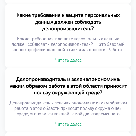
связывает разрозненные подразделения в единую
управляемую систему. Качество этой связи напрямую
определяет скорость бизнес-процессов и общую
Какие требования к защите персональных
результативность. Конфликты и задержки часто
данных должен соблюдать
возникают из-за непонимания специфики смежных
делопроизводитель?
функций. Сотрудники видят только свою […]
Какие требования к защите персональных данных
должен соблюдать делопроизводитель? — это базовый
вопрос профессиональной этики и законности. Работа с
документами неразрывно связана с обработкой личной
Читать далее
информации сотрудников и клиентов. Нарушение
конфиденциальности влечет серьезные правовые
последствия для организации и самого специалиста.
Делопроизводитель выступает первым рубежом защиты
Делопроизводитель и зеленая экономика:
чувствительных сведений. Понимание норм безопасности
каким образом работа в этой области приносит
является обязательной компетенцией современного
пользу окружающей среде?
сотрудника. […]
Делопроизводитель и зеленая экономика: каким образом
работа в этой области приносит пользу окружающей
среде, становится важной темой для современного
бизнеса. Экологическая ответственность организации
Читать далее
начинается с грамотного управления ресурсами.
Специалист по документационному обеспечению играет
ключевую роль в этом процессе. Его ежедневные решения