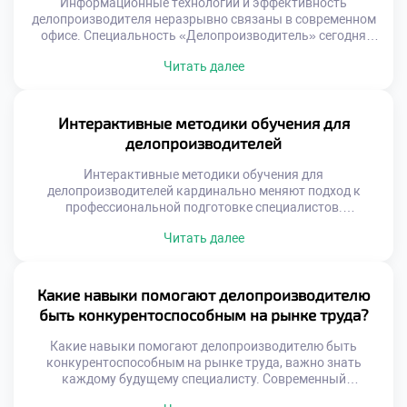
Информационные технологии и эффективность
делопроизводителя неразрывно связаны в современном
офисе. Специальность «Делопроизводитель» сегодня
немыслима без уверенного владения цифровыми
Читать далее
инструментами. Компьютерные системы
трансформируют рутинный труд в высокопродуктивную
аналитическую деятельность. Многие абитуриенты
решают поступить учиться в московский техникум ради
Интерактивные методики обучения для
освоения передовых программных комплексов. Учебный
делопроизводителей
процесс включает интенсивную практику в реальных
информационных средах. Студенты учатся управлять
Интерактивные методики обучения для
документами с […]
делопроизводителей кардинально меняют подход к
профессиональной подготовке специалистов.
Традиционные лекции уступают место активному
Читать далее
вовлечению студентов в процесс. Будущий эксперт не
просто слушает теорию, а проживает рабочие ситуации.
Такой формат обеспечивает глубокое усвоение сложных
алгоритмов работы с документами. Практический опыт
Какие навыки помогают делопроизводителю
формируется еще до выхода на реальное рабочее место.
быть конкурентоспособным на рынке труда?
Активность студента становится главным […]
Какие навыки помогают делопроизводителю быть
конкурентоспособным на рынке труда, важно знать
каждому будущему специалисту. Современный
работодатель ищет не просто исполнителя рутинных