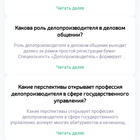
нестандартного мышления и гибких решений. Жесткие
Читать далее
регламенты задают рамки, но не отменяют
необходимость поиска оптимальных путей. Именно
креативный подход отличает ценного специалиста от
простого исполнителя инструкций. Креативность в
Какова роль делопроизводителя в деловом
документообороте проявляется через умение
общении?
оптимизировать сложные процессы. Специалист находит
[…]
Роль делопроизводителя в деловом общении выходит
далеко за рамки простой регистрации бумаг.
Специальность «Делопроизводитель» формирует
уникальные коммуникативные компетенции у студентов.
Читать далее
Специалист выступает связующим звеном между
организацией и внешним миром. Многие абитуриенты
решают подать документы в хороший техникум для
развития навыков коммуникации. Учебная программа
Какие перспективы открывает профессия
уделяет огромное внимание культуре речи и этикету.
делопроизводителя в сфере государственного
Будущие профессионалы учатся выстраивать
управления?
конструктивный […]
Какие перспективы открывает профессия
делопроизводителя в сфере государственного
управления, волнует многих абитуриентов и начинающих
специалистов. Государственная служба традиционно
Читать далее
ассоциируется со стабильностью и социальными
гарантиями. Однако современная госслужба требует