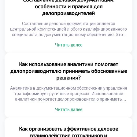
компетенции выше размытых общих знаний. Реализация
особенности и правила для
потенциала начинается с четкого понимания своей ниши.
делопроизводителей
Специализация превращает рутинную […]
Составление деловой документации является
центральной компетенцией любого квалифицированного
специалиста по документационному обеспечению. Этот
процесс требует не только грамотности, но и глубокого
Читать далее
понимания управленческих задач организации. Качество
подготовленного текста напрямую влияет на скорость
принятия решений и юридическую защиту компании.
Именно умение создавать безупречные документы
Как использование аналитики помогает
отличает профессионала от обычного пользователя
делопроизводителю принимать обоснованные
текстового редактора. Деловая переписка и служебные
решения?
бумаги […]
Аналитика в документационном обеспечении управления
трансформирует рутинные процессы. Использование
аналитики помогает делопроизводителю принимать
обоснованные решения на основе фактов. Цифровые
Читать далее
данные заменяют интуитивные догадки в современной
офисной работе. Специалист видит скрытые
закономерности в массивах входящей корреспонденции.
Это повышает качество управленческих решений и
Как организовать эффективное деловое
снижает риски ошибок. Современный документооборот
взаимодействие сотрудников и