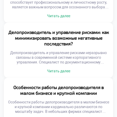
способствует профессиональному и личностному росту,
является важным вопросом для осознанного выбора
карьеры. Эта профессия трансформирует человека через
Читать далее
ежедневную практику упорядочивания хаоса. Специалист
не просто обрабатывает бумаги, а выстраивает системы.
Работа с информацией развивает аналитическое
мышление и внимательность к деталям. Ответственность
Делопроизводитель и управление рисками: как
за документы формирует зрелость и дисциплину.
минимизировать возможные негативные
Личностные качества совершенствуются […]
последствия?
Делопроизводитель и управление рисками неразрывно
связаны в современной системе корпоративного
управления. Специалист по документационному
обеспечению выступает первым рубежом защиты
Читать далее
организации от угроз. Грамотная работа с документами
предотвращает юридические, финансовые и
репутационные потери компании. Именно профилактика
проблем отличает профессионала высокого класса от
Особенности работы делопроизводителя в
обычного исполнителя. Управление рисками требует
малом бизнесе и крупной компании
системного мышления и глубокого понимания бизнес-
процессов. Недостаточно просто оформлять […]
Особенности работы делопроизводителя в малом бизнесе
и крупной компании кардинально различаются по
масштабу задач. В небольших фирмах специалист
выполняет функции универсального сотрудника. Крупные