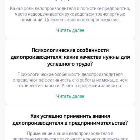
контроля документов. Студенты учатся управлять
информационными потоками осознанно и […]
Какая роль делопроизводителя в логистике предприятия,
часто недооценивается руководством транспортных
компаний. Документационное сопровождение
грузопотоков является кровеносной системой
Читать далее
снабжения. Без грамотного оформления бумаг движение
товаров останавливается мгновенно. Специалист
обеспечивает юридическую чистоту каждой
логистической операции. Его работа напрямую влияет на
Психологические особенности
скорость доставки и финансовые результаты. Ошибки в
делопроизводителя: какие качества нужны для
документах ведут к простоям транспорта и штрафам.
успешного труда?
Делопроизводитель выступает гарантом […]
Психологические особенности делопроизводителя
определяют эффективность его работы не меньше, чем
технические навыки. Успех в профессии зависит от
внутреннего склада характера и эмоциональной
Читать далее
устойчивости специалиста. Документационное
обеспечение управления требует особого психотипа и
набора личностных качеств. Именно они позволяют
справляться с высокими нагрузками и ответственностью
Как успешно применить знания
ежедневно. Работа с документами — это постоянный
делопроизводителя в предпринимательстве?
контакт с информацией и людьми […]
Применение знаний делопроизводителя в
предпринимательстве открывает новые горизонты для