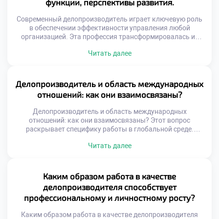
функции, перспективы развития.
Родители ищут лучших воспитателей для […]
Современный делопроизводитель играет ключевую роль
в обеспечении эффективности управления любой
организацией. Эта профессия трансформировалась из
технической специальности в стратегическую функцию
Читать далее
бизнеса. Специалист сегодня управляет
информационными потоками и обеспечивает
юридическую безопасность компании. Именно от его
компетенций зависит скорость принятия решений и
Делопроизводитель и область международных
качество корпоративных коммуникаций. Функционал
отношений: как они взаимосвязаны?
документаведа вышел далеко за рамки простой
регистрации бумаг и архивирования. Цифровизация […]
Делопроизводитель и область международных
отношений: как они взаимосвязаны? Этот вопрос
раскрывает специфику работы в глобальной среде.
Документационное обеспечение внешнеэкономической
Читать далее
деятельности имеет уникальные стандарты. Специалист
становится связующим звеном между культурами
делового общения. Грамотное оформление бумаг
гарантирует успех трансграничных сделок. Понимание
Каким образом работа в качестве
этой связи необходимо для эффективной международной
делопроизводителя способствует
коммуникации. Международный документооборот
профессиональному и личностному росту?
регулируется сложной системой норм. Национальные
правила часто […]
Каким образом работа в качестве делопроизводителя