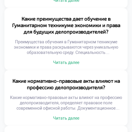
Читать далее
современной организации. Только выверенная система
позволяет превратить данные в управляемый ресурс
компании. Профессионал видит за каждым документом
не просто текст, а элемент бизнес-процесса.
Какие преимущества дает обучение в
Эффективность документооборота напрямую влияет на
Гуманитарном техникуме экономики и права
скорость принятия управленческих решений. Задержки
для будущих делопроизводителей?
[…]
Преимущества обучения в Гуманитарном техникуме
экономики и права раскрываются через уникальную
образовательную среду. Специальность
«Делопроизводитель» здесь преподается с акцентом на
Читать далее
современные гуманитарные ценности. Студенты
получают не просто навыки, а целостное понимание
профессии. Учебное заведение формирует у будущих
специалистов особое профессиональное мышление и
Какие нормативно-правовые акты влияют на
этику. Теоретические знания тесно переплетаются с
профессию делопроизводителя?
практикой реального документооборота. Выпускники
выходят подготовленными к […]
Какие нормативно-правовые акты влияют на профессию
делопроизводителя, определяет правовое поле
современной офисной работы. Документационное
обеспечение управления не существует вне
Читать далее
законодательного контекста. Каждый созданный
документ имеет юридическую силу и последствия.
Специалист обязан знать законы так же хорошо, как и