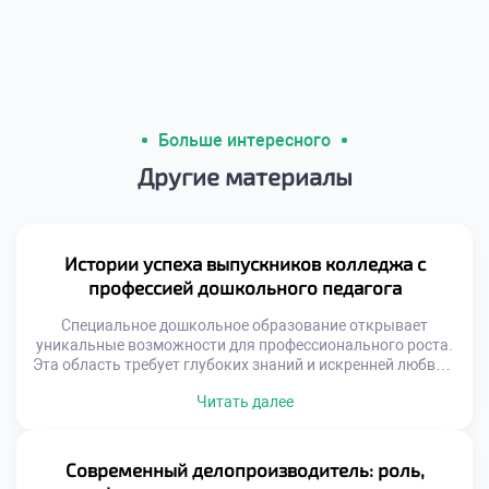
Больше интересного
Другие материалы
Истории успеха выпускников колледжа с
профессией дошкольного педагога
Специальное дошкольное образование открывает
уникальные возможности для профессионального роста.
Эта область требует глубоких знаний и искренней любви к
детям. Выпускники становятся настоящими
Читать далее
наставниками для маленьких личностей. Их труд
формирует будущее поколение граждан нашей страны.
Профессия педагога всегда была востребованной и
уважаемой в обществе. Сегодня спрос на
Современный делопроизводитель: роль,
квалифицированных специалистов только возрастает.