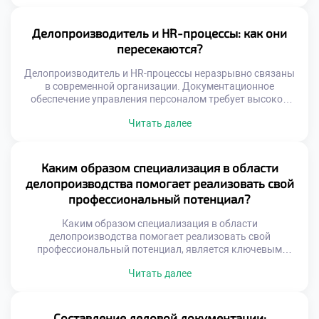
выступает не просто пользователем, а активным
участником трансформации процессов. Именно его
экспертиза определяет успех автоматизации в любой
Делопроизводитель и HR-процессы: как они
организации. Цифровизация требует глубокого
пересекаются?
понимания специфики документооборота и бизнес-задач.
Простая покупка программного обеспечения […]
Делопроизводитель и HR-процессы неразрывно связаны
в современной организации. Документационное
обеспечение управления персоналом требует высокой
точности. Ошибки в кадровых бумагах ведут к серьезным
Читать далее
последствиям. Специалист по документам становится
ключевым звеном кадровой системы. Взаимодействие
этих сфер определяет эффективность всей компании.
Пересечение функций происходит на уровне
Каким образом специализация в области
нормативного регулирования. Трудовое
делопроизводства помогает реализовать свой
законодательство диктует строгие правила оформления
профессиональный потенциал?
бумаг. Делопроизводитель обеспечивает юридическую
[…]
Каким образом специализация в области
делопроизводства помогает реализовать свой
профессиональный потенциал, является ключевым
вопросом для осознанного выбора карьеры. Узкая
Читать далее
фокусировка позволяет достичь мастерства быстрее, чем
универсальный подход. Глубокое погружение в предмет
формирует уникальную экспертную позицию
специалиста. Работодатели ценят конкретные
Составление деловой документации: