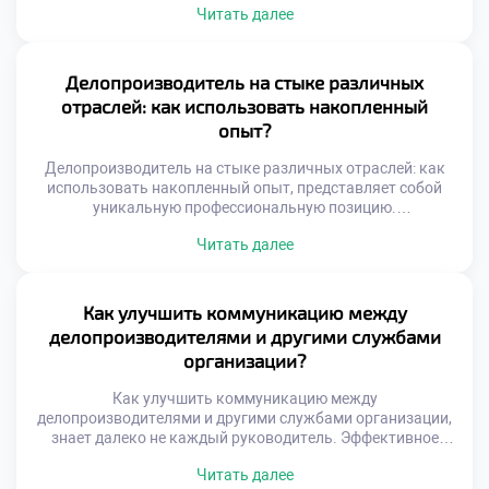
Читать далее
корпорации требуют узкой специализации и строгой
регламентации процессов. Понимание этих различий
помогает осознанно строить карьерную траекторию.
Выбор места работы определяет ежедневную рутину и
Делопроизводитель на стыке различных
темп профессионального роста. Специфика среды
отраслей: как использовать накопленный
формирует уникальный набор компетенций […]
опыт?
Делопроизводитель на стыке различных отраслей: как
использовать накопленный опыт, представляет собой
уникальную профессиональную позицию.
Универсальность навыков документационного
Читать далее
обеспечения позволяет работать в любой сфере бизнеса.
Специалист становится связующим звеном между
разными индустриями и культурами. Накопленный багаж
знаний трансформируется в конкурентное преимущество
Как улучшить коммуникацию между
на рынке труда. Переход из одной отрасли в другую
делопроизводителями и другими службами
обогащает экспертный кругозор. Умение адаптировать
организации?
стандарты […]
Как улучшить коммуникацию между
делопроизводителями и другими службами организации,
знает далеко не каждый руководитель. Эффективное
взаимодействие отделов является фундаментом
Читать далее
успешной работы всей компании. Документооборот