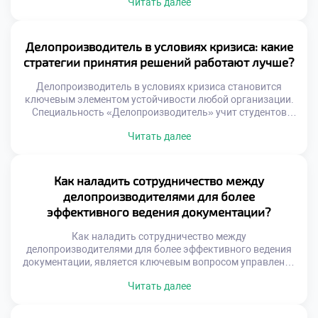
Читать далее
операций, а универсального сотрудника. Конкуренция за
хорошие вакансии требует наличия уникального набора
компетенций. Именно сочетание разных умений выделяет
кандидата среди сотен других соискателей. Рынок труда
Делопроизводитель в условиях кризиса: какие
динамично меняется под влиянием цифровых технологий
стратегии принятия решений работают лучше?
и новых стандартов. […]
Делопроизводитель в условиях кризиса становится
ключевым элементом устойчивости любой организации.
Специальность «Делопроизводитель» учит студентов
адаптировать документооборот к экстремальным
Читать далее
внешним условиям. Грамотные решения специалиста
сохраняют работоспособность учреждения даже при
дефиците ресурсов. Абитуриенты часто хотят подать
документы в техникум для получения антикризисных
Как наладить сотрудничество между
компетенций. Образовательная программа моделирует
делопроизводителями для более
стрессовые ситуации управления информацией. Будущие
эффективного ведения документации?
профессионалы учатся принимать взвешенные решения
под […]
Как наладить сотрудничество между
делопроизводителями для более эффективного ведения
документации, является ключевым вопросом управления
офисом. Изолированная работа специалистов порождает
Читать далее
дублирование функций и ошибок. Единый подход к
оформлению бумаг обеспечивает целостность системы.
Командное взаимодействие ускоряет обработку