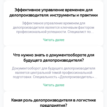
совершенно нового уровня компетенций от сотрудников.
Делопроизводство здесь является фундаментом всей
Эффективное управление временем для
управленческой вертикали власти. Без качественного
делопроизводителя: инструменты и практики
документационного обеспечения функционирование
аппарата невозможно. Специалист выступает связующим
Эффективное управление временем для
звеном между законом […]
делопроизводителя является ключевым фактором
профессиональной успешности. Специалист по
документационному обеспечению ежедневно
Читать далее
обрабатывает огромные массивы входящей информации.
Без четкой системы планирования работа превращается
в бесконечную череду авралов. Тайм-менеджмент
позволяет сохранять высокую продуктивность без
Что нужно знать о документообороте для
эмоционального выгорания и стресса. Грамотная
будущего делопроизводителя?
организация личного времени напрямую влияет на
качество документов и скорость реакций. Хаотичная
Документооборот для будущего делопроизводителя
спешка неизбежно […]
является центральной темой профессиональной
подготовки. Специальность «Делопроизводитель»
требует глубокого понимания движения информации
Читать далее
внутри организации. Без этих знаний невозможно
обеспечить эффективную работу современного
учреждения. Абитуриенты часто хотят поступить учиться
в техникум именно ради освоения данной дисциплины.
Какая роль делопроизводителя в логистике
Учебный курс раскрывает все тонкости регистрации и
предприятия?