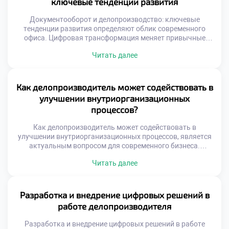
ключевые тенденции развития
предотвращать проблемы до их возникновения. Риски
делятся […]
Документооборот и делопроизводство: ключевые
тенденции развития определяют облик современного
офиса. Цифровая трансформация меняет привычные
подходы к работе с информацией. Бумажные носители
Читать далее
уступают место интеллектуальным системам. Специалист
должен понимать вектор технологических изменений.
Адаптация к новшествам гарантирует востребованность
на рынке труда. Тенденции затрагивают не только
Как делопроизводитель может содействовать в
технику, но и процессы. Меняются стандарты
улучшении внутриорганизационных
взаимодействия между сотрудниками и отделами.
процессов?
Ускоряется […]
Как делопроизводитель может содействовать в
улучшении внутриорганизационных процессов, является
актуальным вопросом для современного бизнеса.
Специалист по документационному обеспечению
Читать далее
обладает уникальным обзором деятельности компании.
Через его руки проходят информационные потоки всех
подразделений организации. Это позволяет видеть
системные проблемы, скрытые от узких специалистов.
Разработка и внедрение цифровых решений в
Делопроизводитель способен выступать агентом
работе делопроизводителя
позитивных организационных изменений. Его роль
трансформируется из исполнителя в оптимизатора […]
Разработка и внедрение цифровых решений в работе