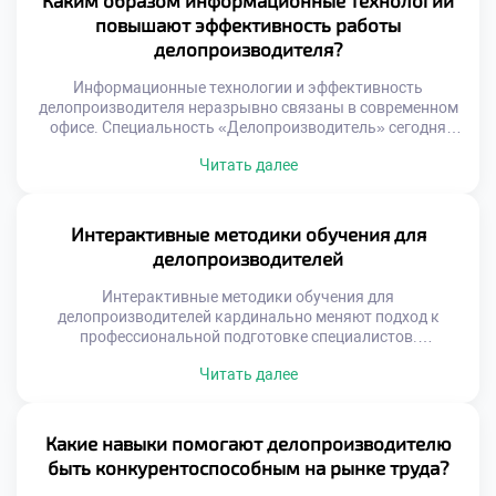
Каким образом информационные технологии
исполнителя. Стандарты обеспечивают юридическую
повышают эффективность работы
значимость и единообразие документации организации.
делопроизводителя?
Они создают единое информационное пространство для
всех […]
Информационные технологии и эффективность
делопроизводителя неразрывно связаны в современном
офисе. Специальность «Делопроизводитель» сегодня
немыслима без уверенного владения цифровыми
Читать далее
инструментами. Компьютерные системы
трансформируют рутинный труд в высокопродуктивную
аналитическую деятельность. Многие абитуриенты
решают поступить учиться в московский техникум ради
Интерактивные методики обучения для
освоения передовых программных комплексов. Учебный
делопроизводителей
процесс включает интенсивную практику в реальных
информационных средах. Студенты учатся управлять
Интерактивные методики обучения для
документами с […]
делопроизводителей кардинально меняют подход к
профессиональной подготовке специалистов.
Традиционные лекции уступают место активному
Читать далее
вовлечению студентов в процесс. Будущий эксперт не
просто слушает теорию, а проживает рабочие ситуации.
Такой формат обеспечивает глубокое усвоение сложных
алгоритмов работы с документами. Практический опыт
Какие навыки помогают делопроизводителю
формируется еще до выхода на реальное рабочее место.
быть конкурентоспособным на рынке труда?
Активность студента становится главным […]