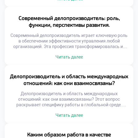
формирует будущее поколение граждан нашей страны.
Профессия педагога всегда была востребованной и
уважаемой в обществе. Сегодня спрос на
Современный делопроизводитель: роль,
квалифицированных специалистов только возрастает.
функции, перспективы развития.
Родители ищут лучших воспитателей для […]
Современный делопроизводитель играет ключевую роль
в обеспечении эффективности управления любой
организацией. Эта профессия трансформировалась из
технической специальности в стратегическую функцию
Читать далее
бизнеса. Специалист сегодня управляет
информационными потоками и обеспечивает
юридическую безопасность компании. Именно от его
компетенций зависит скорость принятия решений и
Делопроизводитель и область международных
качество корпоративных коммуникаций. Функционал
отношений: как они взаимосвязаны?
документаведа вышел далеко за рамки простой
регистрации бумаг и архивирования. Цифровизация […]
Делопроизводитель и область международных
отношений: как они взаимосвязаны? Этот вопрос
раскрывает специфику работы в глобальной среде.
Документационное обеспечение внешнеэкономической
Читать далее
деятельности имеет уникальные стандарты. Специалист
становится связующим звеном между культурами
делового общения. Грамотное оформление бумаг
гарантирует успех трансграничных сделок. Понимание
Каким образом работа в качестве