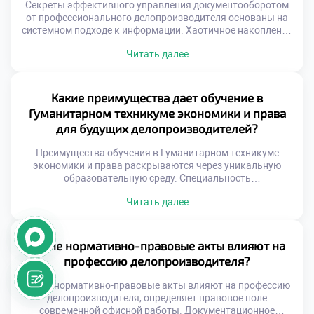
Секреты эффективного управления документооборотом
от профессионального делопроизводителя основаны на
системном подходе к информации. Хаотичное накопление
бумаг и файлов неизбежно тормозит работу любой
Читать далее
современной организации. Только выверенная система
позволяет превратить данные в управляемый ресурс
компании. Профессионал видит за каждым документом
не просто текст, а элемент бизнес-процесса.
Какие преимущества дает обучение в
Эффективность документооборота напрямую влияет на
Гуманитарном техникуме экономики и права
скорость принятия управленческих решений. Задержки
для будущих делопроизводителей?
[…]
Преимущества обучения в Гуманитарном техникуме
экономики и права раскрываются через уникальную
образовательную среду. Специальность
«Делопроизводитель» здесь преподается с акцентом на
Читать далее
современные гуманитарные ценности. Студенты
получают не просто навыки, а целостное понимание
профессии. Учебное заведение формирует у будущих
специалистов особое профессиональное мышление и
Какие нормативно-правовые акты влияют на
этику. Теоретические знания тесно переплетаются с
профессию делопроизводителя?
практикой реального документооборота. Выпускники
выходят подготовленными к […]
Какие нормативно-правовые акты влияют на профессию
делопроизводителя, определяет правовое поле
современной офисной работы. Документационное