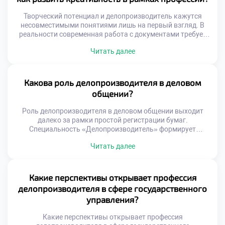
принципах. Репутация организации напрямую зависит от
поведения персонала. Профессиональная этика […]
Творческий потенциал и делопроизводитель кажутся
несовместимыми понятиями лишь на первый взгляд. В
реальности современная работа с документами требует
нестандартного мышления и гибких решений. Жесткие
Читать далее
регламенты задают рамки, но не отменяют
необходимость поиска оптимальных путей. Именно
креативный подход отличает ценного специалиста от
простого исполнителя инструкций. Креативность в
Какова роль делопроизводителя в деловом
документообороте проявляется через умение
общении?
оптимизировать сложные процессы. Специалист находит
[…]
Роль делопроизводителя в деловом общении выходит
далеко за рамки простой регистрации бумаг.
Специальность «Делопроизводитель» формирует
уникальные коммуникативные компетенции у студентов.
Читать далее
Специалист выступает связующим звеном между
организацией и внешним миром. Многие абитуриенты
решают подать документы в хороший техникум для
развития навыков коммуникации. Учебная программа
Какие перспективы открывает профессия
уделяет огромное внимание культуре речи и этикету.
делопроизводителя в сфере государственного
Будущие профессионалы учатся выстраивать
управления?
конструктивный […]
Какие перспективы открывает профессия