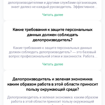
делопроизводителями и другими службами организации,
знает далеко не каждый руководитель. Эффективное
взаимодействие отделов является фундаментом
Читать далее
успешной работы всей компании. Документооборот
связывает разрозненные подразделения в единую
управляемую систему. Качество этой связи напрямую
определяет скорость бизнес-процессов и общую
Какие требования к защите персональных
результативность. Конфликты и задержки часто
данных должен соблюдать
возникают из-за непонимания специфики смежных
делопроизводитель?
функций. Сотрудники видят только свою […]
Какие требования к защите персональных данных
должен соблюдать делопроизводитель? — это базовый
вопрос профессиональной этики и законности. Работа с
документами неразрывно связана с обработкой личной
Читать далее
информации сотрудников и клиентов. Нарушение
конфиденциальности влечет серьезные правовые
последствия для организации и самого специалиста.
Делопроизводитель выступает первым рубежом защиты
Делопроизводитель и зеленая экономика:
чувствительных сведений. Понимание норм безопасности
каким образом работа в этой области приносит
является обязательной компетенцией современного
пользу окружающей среде?
сотрудника. […]
Делопроизводитель и зеленая экономика: каким образом
работа в этой области приносит пользу окружающей