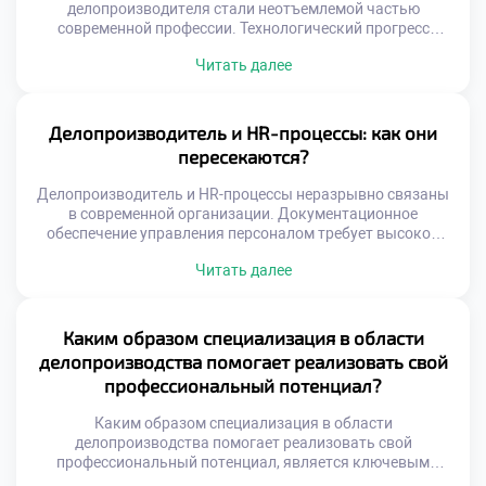
делопроизводителя стали неотъемлемой частью
современной профессии. Технологический прогресс
кардинально меняет подходы к управлению
Читать далее
документацией и информацией. Специалист сегодня
выступает не просто пользователем, а активным
участником трансформации процессов. Именно его
экспертиза определяет успех автоматизации в любой
Делопроизводитель и HR-процессы: как они
организации. Цифровизация требует глубокого
пересекаются?
понимания специфики документооборота и бизнес-задач.
Простая покупка программного обеспечения […]
Делопроизводитель и HR-процессы неразрывно связаны
в современной организации. Документационное
обеспечение управления персоналом требует высокой
точности. Ошибки в кадровых бумагах ведут к серьезным
Читать далее
последствиям. Специалист по документам становится
ключевым звеном кадровой системы. Взаимодействие
этих сфер определяет эффективность всей компании.
Пересечение функций происходит на уровне
Каким образом специализация в области
нормативного регулирования. Трудовое
делопроизводства помогает реализовать свой
законодательство диктует строгие правила оформления
профессиональный потенциал?
бумаг. Делопроизводитель обеспечивает юридическую
[…]
Каким образом специализация в области
делопроизводства помогает реализовать свой
профессиональный потенциал, является ключевым
вопросом для осознанного выбора карьеры. Узкая