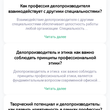
абитуриенты стремятся быстро поступить учиться в
Как профессия делопроизводителя
техникум для освоения этой перспективной профессии.
взаимодействует с другими специальностями?
Учебная программа раскрывает экономическую суть
административной работы будущего специалиста.
Взаимодействие делопроизводителя с другими
Студенты […]
специальностями обеспечивает целостность работы
любой организации. Специальность
«Делопроизводитель» выступает связующим звеном
Читать далее
между разрозненными отделами. Без этой интеграции
управление превращается в хаотичный набор действий.
Абитуриенты часто хотят поступить учиться в техникум
для получения универсальных навыков.
Делопроизводитель и этика: как важно
Образовательная программа раскрывает механизмы
соблюдать принципы профессиональной
межфункционального сотрудничества студентов.
этики?
Будущие специалисты учатся говорить на языке разных
профессий. Эффективность бизнеса […]
Делопроизводитель и этика: как важно соблюдать
принципы профессиональной этики, является
фундаментальным вопросом современной офисной
культуры. Технических навыков для успешной работы
Читать далее
сегодня категорически недостаточно. Специалист
ежедневно взаимодействует с конфиденциальной
информацией и людьми. Нравственные ориентиры
определяют качество этих сложных взаимодействий.
Творческий потенциал и делопроизводитель:
Доверие к сотруднику строится именно на этических
как развить креативность в рамках профессии?