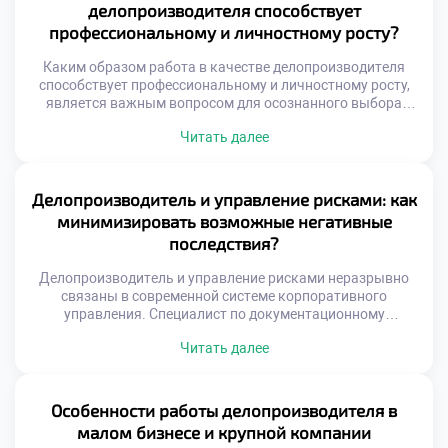
этой связи необходимо для эффективной международной
делопроизводителя способствует
коммуникации. Международный документооборот
профессиональному и личностному росту?
регулируется сложной системой норм. Национальные
правила часто […]
Каким образом работа в качестве делопроизводителя
способствует профессиональному и личностному росту,
является важным вопросом для осознанного выбора
карьеры. Эта профессия трансформирует человека через
Читать далее
ежедневную практику упорядочивания хаоса. Специалист
не просто обрабатывает бумаги, а выстраивает системы.
Работа с информацией развивает аналитическое
мышление и внимательность к деталям. Ответственность
Делопроизводитель и управление рисками: как
за документы формирует зрелость и дисциплину.
минимизировать возможные негативные
Личностные качества совершенствуются […]
последствия?
Делопроизводитель и управление рисками неразрывно
связаны в современной системе корпоративного
управления. Специалист по документационному
обеспечению выступает первым рубежом защиты
Читать далее
организации от угроз. Грамотная работа с документами
предотвращает юридические, финансовые и
репутационные потери компании. Именно профилактика
проблем отличает профессионала высокого класса от
Особенности работы делопроизводителя в
обычного исполнителя. Управление рисками требует
малом бизнесе и крупной компании
системного мышления и глубокого понимания бизнес-