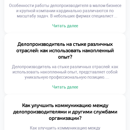
процессов. Недостаточно просто оформлять […]
Особенности работы делопроизводителя в малом бизнесе
и крупной компании кардинально различаются по
масштабу задач. В небольших фирмах специалист
выполняет функции универсального сотрудника. Крупные
Читать далее
корпорации требуют узкой специализации и строгой
регламентации процессов. Понимание этих различий
помогает осознанно строить карьерную траекторию.
Выбор места работы определяет ежедневную рутину и
Делопроизводитель на стыке различных
темп профессионального роста. Специфика среды
отраслей: как использовать накопленный
формирует уникальный набор компетенций […]
опыт?
Делопроизводитель на стыке различных отраслей: как
использовать накопленный опыт, представляет собой
уникальную профессиональную позицию.
Универсальность навыков документационного
Читать далее
обеспечения позволяет работать в любой сфере бизнеса.
Специалист становится связующим звеном между
разными индустриями и культурами. Накопленный багаж
знаний трансформируется в конкурентное преимущество
Как улучшить коммуникацию между
на рынке труда. Переход из одной отрасли в другую
делопроизводителями и другими службами
обогащает экспертный кругозор. Умение адаптировать
организации?
стандарты […]
Как улучшить коммуникацию между