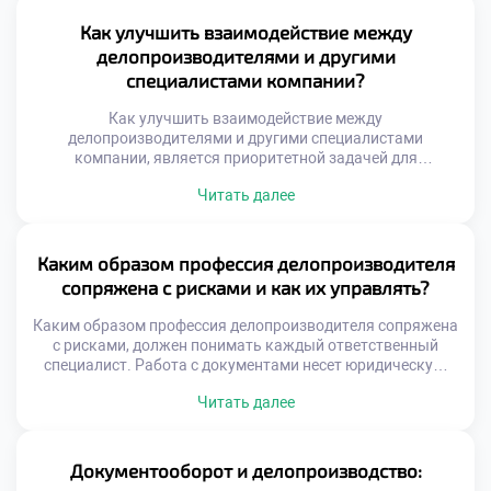
ответственность за качество своей работы. Понимание
правовых рисков является основой компетентности
Как улучшить взаимодействие между
сотрудника. Юридические последствия ошибок бывают
делопроизводителями и другими
финансовыми и административными. Штрафы
специалистами компании?
контролирующих органов […]
Как улучшить взаимодействие между
делопроизводителями и другими специалистами
компании, является приоритетной задачей для
повышения общей эффективности бизнеса.
Читать далее
Документооборот пронизывает все департаменты
организации подобно нервной системе. Сбои в
коммуникации на стыках отделов парализуют работу
всего механизма. Качество сотрудничества напрямую
Каким образом профессия делопроизводителя
влияет на скорость принятия управленческих решений.
сопряжена с рисками и как их управлять?
Делопроизводитель выступает связующим звеном между
разрозненными функциями. Гармония в отношениях
Каким образом профессия делопроизводителя сопряжена
обеспечивает […]
с рисками, должен понимать каждый ответственный
специалист. Работа с документами несет юридическую,
финансовую и репутационную ответственность для
Читать далее
организации. Ошибки в этой сфере могут привести к
серьезным негативным последствиям для бизнеса.
Управление рисками является неотъемлемой частью
профессиональной компетенции современного
Документооборот и делопроизводство:
сотрудника. Понимание природы угроз позволяет