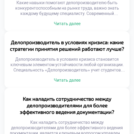
Какие навыки помогают делопроизводителю быть
конкурентоспособным на рынке труда, важно знать
каждому будущему специалисту. Современный
работодатель ищет не просто исполнителя рутинных
Читать далее
операций, а универсального сотрудника. Конкуренция за
хорошие вакансии требует наличия уникального набора
компетенций. Именно сочетание разных умений выделяет
кандидата среди сотен других соискателей. Рынок труда
Делопроизводитель в условиях кризиса: какие
динамично меняется под влиянием цифровых технологий
стратегии принятия решений работают лучше?
и новых стандартов. […]
Делопроизводитель в условиях кризиса становится
ключевым элементом устойчивости любой организации.
Специальность «Делопроизводитель» учит студентов
адаптировать документооборот к экстремальным
Читать далее
внешним условиям. Грамотные решения специалиста
сохраняют работоспособность учреждения даже при
дефиците ресурсов. Абитуриенты часто хотят подать
документы в техникум для получения антикризисных
Как наладить сотрудничество между
компетенций. Образовательная программа моделирует
делопроизводителями для более
стрессовые ситуации управления информацией. Будущие
эффективного ведения документации?
профессионалы учатся принимать взвешенные решения
под […]
Как наладить сотрудничество между
делопроизводителями для более эффективного ведения
документации, является ключевым вопросом управления