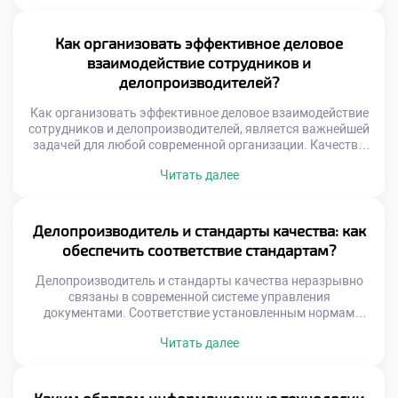
офисной работе. Специалист видит скрытые
закономерности в массивах входящей корреспонденции.
Это повышает качество управленческих решений и
Как организовать эффективное деловое
снижает риски ошибок. Современный документооборот
взаимодействие сотрудников и
генерирует огромное количество структурированной
делопроизводителей?
информации. Простая регистрация документов уже […]
Как организовать эффективное деловое взаимодействие
сотрудников и делопроизводителей, является важнейшей
задачей для любой современной организации. Качество
документооборота напрямую зависит от слаженности
Читать далее
работы всего коллектива. Делопроизводитель не может
функционировать в изоляции от других отделов.
Коммуникационные разрывы порождают ошибки,
задержки и конфликты. Эффективное взаимодействие
Делопроизводитель и стандарты качества: как
строится на четких правилах и взаимном уважении.
обеспечить соответствие стандартам?
Понимание ролей каждого участника процесса устраняет
[…]
Делопроизводитель и стандарты качества неразрывно
связаны в современной системе управления
документами. Соответствие установленным нормам
является фундаментом профессиональной деятельности
Читать далее
любого специалиста. Без соблюдения стандартов
документооборот превращается в хаотичный набор
случайных действий. Именно качество работы отличает
настоящего эксперта от простого технического