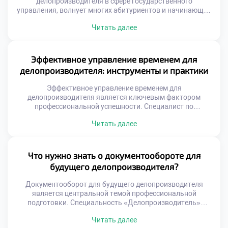
делопроизводителя в сфере государственного
управления, волнует многих абитуриентов и начинающих
специалистов. Государственная служба традиционно
Читать далее
ассоциируется со стабильностью и социальными
гарантиями. Однако современная госслужба требует
совершенно нового уровня компетенций от сотрудников.
Делопроизводство здесь является фундаментом всей
Эффективное управление временем для
управленческой вертикали власти. Без качественного
делопроизводителя: инструменты и практики
документационного обеспечения функционирование
аппарата невозможно. Специалист выступает связующим
Эффективное управление временем для
звеном между законом […]
делопроизводителя является ключевым фактором
профессиональной успешности. Специалист по
документационному обеспечению ежедневно
Читать далее
обрабатывает огромные массивы входящей информации.
Без четкой системы планирования работа превращается
в бесконечную череду авралов. Тайм-менеджмент
позволяет сохранять высокую продуктивность без
Что нужно знать о документообороте для
эмоционального выгорания и стресса. Грамотная
будущего делопроизводителя?
организация личного времени напрямую влияет на
качество документов и скорость реакций. Хаотичная
Документооборот для будущего делопроизводителя
спешка неизбежно […]
является центральной темой профессиональной
подготовки. Специальность «Делопроизводитель»
требует глубокого понимания движения информации
Читать далее
внутри организации. Без этих знаний невозможно