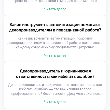
среде, становится важной темой для современного
бизнеса. Экологическая ответственность организации
Читать далее
начинается с грамотного управления ресурсами.
Специалист по документационному обеспечению играет
ключевую роль в этом процессе. Его ежедневные решения
напрямую влияют на экологический след компании.
Какие инструменты автоматизации помогают
Переход к устойчивому развитию требует пересмотра
делопроизводителям в повседневной работе?
привычных офисных […]
Какие инструменты автоматизации помогают
делопроизводителям в повседневной работе, важно знать
каждому современному специалисту. Цифровые
технологии кардинально изменили подход к управлению
Читать далее
документацией и информацией. Ручной труд уступает
место интеллектуальным системам обработки данных.
Владение этими инструментами стало обязательным
требованием рынка труда. Автоматизация освобождает
Делопроизводитель и юридическая
время для аналитической и творческой деятельности
ответственность: как избегать ошибок?
сотрудника. Рутинные операции выполняются
программами быстрее и точнее […]
Делопроизводитель и юридическая ответственность: как
избегать ошибок? — это важнейший вопрос
профессиональной безопасности. Документационное
обеспечение управления напрямую влияет на правовой
Читать далее
статус организации. Любая неточность в бумагах может
повлечь серьезные санкции. Специалист несет личную