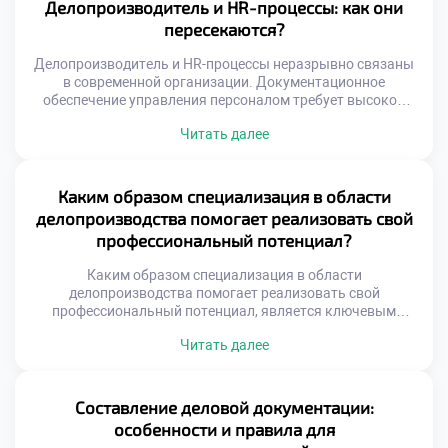
экспертиза определяет успех автоматизации в любой
Делопроизводитель и HR-процессы: как они
организации. Цифровизация требует глубокого
пересекаются?
понимания специфики документооборота и бизнес-задач.
Простая покупка программного обеспечения […]
Делопроизводитель и HR-процессы неразрывно связаны
в современной организации. Документационное
обеспечение управления персоналом требует высокой
точности. Ошибки в кадровых бумагах ведут к серьезным
Читать далее
последствиям. Специалист по документам становится
ключевым звеном кадровой системы. Взаимодействие
этих сфер определяет эффективность всей компании.
Пересечение функций происходит на уровне
Каким образом специализация в области
нормативного регулирования. Трудовое
делопроизводства помогает реализовать свой
законодательство диктует строгие правила оформления
профессиональный потенциал?
бумаг. Делопроизводитель обеспечивает юридическую
[…]
Каким образом специализация в области
делопроизводства помогает реализовать свой
профессиональный потенциал, является ключевым
вопросом для осознанного выбора карьеры. Узкая
Читать далее
фокусировка позволяет достичь мастерства быстрее, чем
универсальный подход. Глубокое погружение в предмет
формирует уникальную экспертную позицию
специалиста. Работодатели ценят конкретные
Составление деловой документации:
компетенции выше размытых общих знаний. Реализация
особенности и правила для
потенциала начинается с четкого понимания своей ниши.