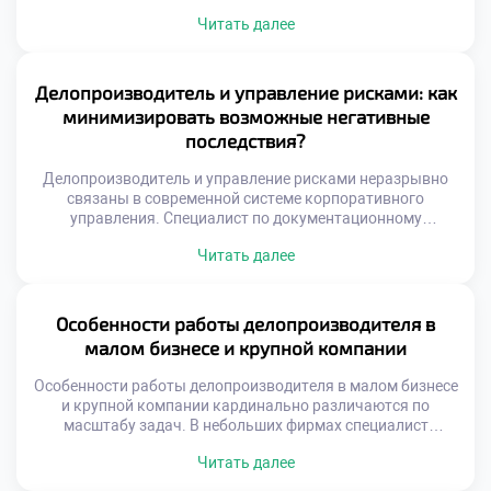
карьеры. Эта профессия трансформирует человека через
Читать далее
ежедневную практику упорядочивания хаоса. Специалист
не просто обрабатывает бумаги, а выстраивает системы.
Работа с информацией развивает аналитическое
мышление и внимательность к деталям. Ответственность
Делопроизводитель и управление рисками: как
за документы формирует зрелость и дисциплину.
минимизировать возможные негативные
Личностные качества совершенствуются […]
последствия?
Делопроизводитель и управление рисками неразрывно
связаны в современной системе корпоративного
управления. Специалист по документационному
обеспечению выступает первым рубежом защиты
Читать далее
организации от угроз. Грамотная работа с документами
предотвращает юридические, финансовые и
репутационные потери компании. Именно профилактика
проблем отличает профессионала высокого класса от
Особенности работы делопроизводителя в
обычного исполнителя. Управление рисками требует
малом бизнесе и крупной компании
системного мышления и глубокого понимания бизнес-
процессов. Недостаточно просто оформлять […]
Особенности работы делопроизводителя в малом бизнесе
и крупной компании кардинально различаются по
масштабу задач. В небольших фирмах специалист
выполняет функции универсального сотрудника. Крупные
Читать далее
корпорации требуют узкой специализации и строгой
регламентации процессов. Понимание этих различий