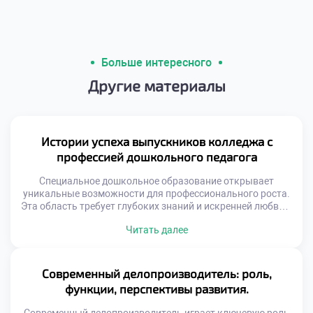
Больше интересного
Другие материалы
Истории успеха выпускников колледжа с
профессией дошкольного педагога
Специальное дошкольное образование открывает
уникальные возможности для профессионального роста.
Эта область требует глубоких знаний и искренней любви к
детям. Выпускники становятся настоящими
Читать далее
наставниками для маленьких личностей. Их труд
формирует будущее поколение граждан нашей страны.
Профессия педагога всегда была востребованной и
уважаемой в обществе. Сегодня спрос на
Современный делопроизводитель: роль,
квалифицированных специалистов только возрастает.
функции, перспективы развития.
Родители ищут лучших воспитателей для […]