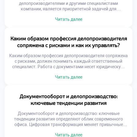
делопроизводителями и другими специалистами
компании, является приоритетной задачей для
повышения общей эффективности бизнеса.
Читать далее
Документооборот пронизывает все департаменты
организации подобно нервной системе. Сбои в
коммуникации на стыках отделов парализуют работу
всего механизма. Качество сотрудничества напрямую
Каким образом профессия делопроизводителя
влияет на скорость принятия управленческих решений.
сопряжена с рисками и как их управлять?
Делопроизводитель выступает связующим звеном между
разрозненными функциями. Гармония в отношениях
Каким образом профессия делопроизводителя сопряжена
обеспечивает […]
с рисками, должен понимать каждый ответственный
специалист. Работа с документами несет юридическую,
финансовую и репутационную ответственность для
Читать далее
организации. Ошибки в этой сфере могут привести к
серьезным негативным последствиям для бизнеса.
Управление рисками является неотъемлемой частью
профессиональной компетенции современного
Документооборот и делопроизводство:
сотрудника. Понимание природы угроз позволяет
ключевые тенденции развития
предотвращать проблемы до их возникновения. Риски
делятся […]
Документооборот и делопроизводство: ключевые
тенденции развития определяют облик современного
офиса. Цифровая трансформация меняет привычные
подходы к работе с информацией. Бумажные носители
Читать далее
уступают место интеллектуальным системам. Специалист