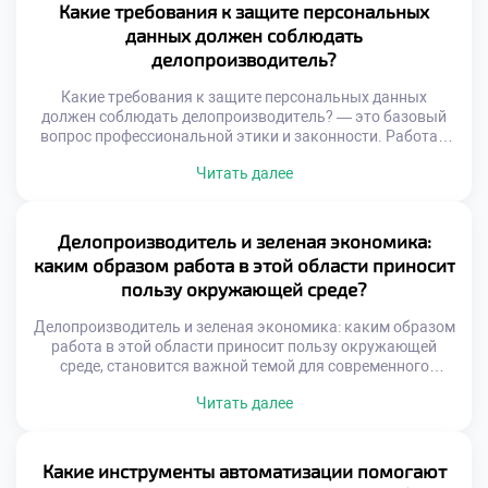
определяет скорость бизнес-процессов и общую
Какие требования к защите персональных
результативность. Конфликты и задержки часто
данных должен соблюдать
возникают из-за непонимания специфики смежных
делопроизводитель?
функций. Сотрудники видят только свою […]
Какие требования к защите персональных данных
должен соблюдать делопроизводитель? — это базовый
вопрос профессиональной этики и законности. Работа с
документами неразрывно связана с обработкой личной
Читать далее
информации сотрудников и клиентов. Нарушение
конфиденциальности влечет серьезные правовые
последствия для организации и самого специалиста.
Делопроизводитель выступает первым рубежом защиты
Делопроизводитель и зеленая экономика:
чувствительных сведений. Понимание норм безопасности
каким образом работа в этой области приносит
является обязательной компетенцией современного
пользу окружающей среде?
сотрудника. […]
Делопроизводитель и зеленая экономика: каким образом
работа в этой области приносит пользу окружающей
среде, становится важной темой для современного
бизнеса. Экологическая ответственность организации
Читать далее
начинается с грамотного управления ресурсами.
Специалист по документационному обеспечению играет
ключевую роль в этом процессе. Его ежедневные решения
напрямую влияют на экологический след компании.
Какие инструменты автоматизации помогают
Переход к устойчивому развитию требует пересмотра