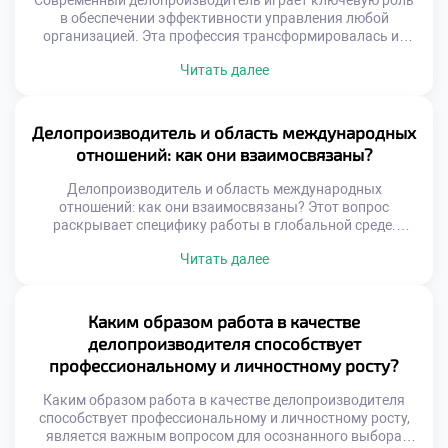
Современный делопроизводитель играет ключевую роль
в обеспечении эффективности управления любой
организацией. Эта профессия трансформировалась из
технической специальности в стратегическую функцию
Читать далее
бизнеса. Специалист сегодня управляет
информационными потоками и обеспечивает
юридическую безопасность компании. Именно от его
компетенций зависит скорость принятия решений и
Делопроизводитель и область международных
качество корпоративных коммуникаций. Функционал
отношений: как они взаимосвязаны?
документаведа вышел далеко за рамки простой
регистрации бумаг и архивирования. Цифровизация […]
Делопроизводитель и область международных
отношений: как они взаимосвязаны? Этот вопрос
раскрывает специфику работы в глобальной среде.
Документационное обеспечение внешнеэкономической
Читать далее
деятельности имеет уникальные стандарты. Специалист
становится связующим звеном между культурами
делового общения. Грамотное оформление бумаг
гарантирует успех трансграничных сделок. Понимание
Каким образом работа в качестве
этой связи необходимо для эффективной международной
делопроизводителя способствует
коммуникации. Международный документооборот
профессиональному и личностному росту?
регулируется сложной системой норм. Национальные
правила часто […]
Каким образом работа в качестве делопроизводителя
способствует профессиональному и личностному росту,
является важным вопросом для осознанного выбора