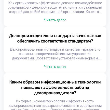
Как организовать эффективное деловое взаимодействие
сотрудников и делопроизводителей, является важнейшей
задачей для любой современной организации. Качество
документооборота напрямую зависит от слаженности
Читать далее
работы всего коллектива. Делопроизводитель не может
функционировать в изоляции от других отделов.
Коммуникационные разрывы порождают ошибки,
задержки и конфликты. Эффективное взаимодействие
Делопроизводитель и стандарты качества: как
строится на четких правилах и взаимном уважении.
обеспечить соответствие стандартам?
Понимание ролей каждого участника процесса устраняет
[…]
Делопроизводитель и стандарты качества неразрывно
связаны в современной системе управления
документами. Соответствие установленным нормам
является фундаментом профессиональной деятельности
Читать далее
любого специалиста. Без соблюдения стандартов
документооборот превращается в хаотичный набор
случайных действий. Именно качество работы отличает
настоящего эксперта от простого технического
Каким образом информационные технологии
исполнителя. Стандарты обеспечивают юридическую
повышают эффективность работы
значимость и единообразие документации организации.
делопроизводителя?
Они создают единое информационное пространство для
всех […]
Информационные технологии и эффективность
делопроизводителя неразрывно связаны в современном