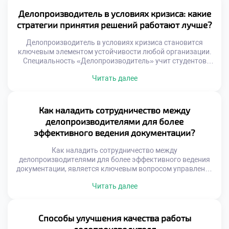
компетенций. Именно сочетание разных умений выделяет
кандидата среди сотен других соискателей. Рынок труда
Делопроизводитель в условиях кризиса: какие
динамично меняется под влиянием цифровых технологий
стратегии принятия решений работают лучше?
и новых стандартов. […]
Делопроизводитель в условиях кризиса становится
ключевым элементом устойчивости любой организации.
Специальность «Делопроизводитель» учит студентов
адаптировать документооборот к экстремальным
Читать далее
внешним условиям. Грамотные решения специалиста
сохраняют работоспособность учреждения даже при
дефиците ресурсов. Абитуриенты часто хотят подать
документы в техникум для получения антикризисных
Как наладить сотрудничество между
компетенций. Образовательная программа моделирует
делопроизводителями для более
стрессовые ситуации управления информацией. Будущие
эффективного ведения документации?
профессионалы учатся принимать взвешенные решения
под […]
Как наладить сотрудничество между
делопроизводителями для более эффективного ведения
документации, является ключевым вопросом управления
офисом. Изолированная работа специалистов порождает
Читать далее
дублирование функций и ошибок. Единый подход к
оформлению бумаг обеспечивает целостность системы.
Командное взаимодействие ускоряет обработку
входящих потоков информации. Синергия сотрудников
Способы улучшения качества работы
превышает сумму индивидуальных усилий каждого.