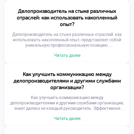
помогает осознанно строить карьерную траекторию.
Выбор места работы определяет ежедневную рутину и
Делопроизводитель на стыке различных
темп профессионального роста. Специфика среды
отраслей: как использовать накопленный
формирует уникальный набор компетенций […]
опыт?
Делопроизводитель на стыке различных отраслей: как
использовать накопленный опыт, представляет собой
уникальную профессиональную позицию.
Универсальность навыков документационного
Читать далее
обеспечения позволяет работать в любой сфере бизнеса.
Специалист становится связующим звеном между
разными индустриями и культурами. Накопленный багаж
знаний трансформируется в конкурентное преимущество
Как улучшить коммуникацию между
на рынке труда. Переход из одной отрасли в другую
делопроизводителями и другими службами
обогащает экспертный кругозор. Умение адаптировать
организации?
стандарты […]
Как улучшить коммуникацию между
делопроизводителями и другими службами организации,
знает далеко не каждый руководитель. Эффективное
взаимодействие отделов является фундаментом
Читать далее
успешной работы всей компании. Документооборот
связывает разрозненные подразделения в единую
управляемую систему. Качество этой связи напрямую