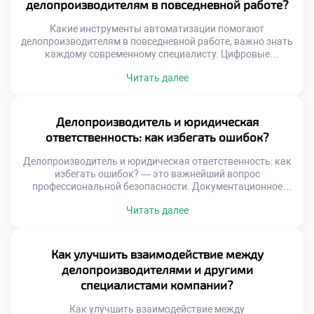
делопроизводителям в повседневной работе?
привычных офисных […]
Какие инструменты автоматизации помогают
делопроизводителям в повседневной работе, важно знать
каждому современному специалисту. Цифровые
технологии кардинально изменили подход к управлению
Читать далее
документацией и информацией. Ручной труд уступает
место интеллектуальным системам обработки данных.
Владение этими инструментами стало обязательным
требованием рынка труда. Автоматизация освобождает
Делопроизводитель и юридическая
время для аналитической и творческой деятельности
ответственность: как избегать ошибок?
сотрудника. Рутинные операции выполняются
программами быстрее и точнее […]
Делопроизводитель и юридическая ответственность: как
избегать ошибок? — это важнейший вопрос
профессиональной безопасности. Документационное
обеспечение управления напрямую влияет на правовой
Читать далее
статус организации. Любая неточность в бумагах может
повлечь серьезные санкции. Специалист несет личную
ответственность за качество своей работы. Понимание
правовых рисков является основой компетентности
Как улучшить взаимодействие между
сотрудника. Юридические последствия ошибок бывают
делопроизводителями и другими
финансовыми и административными. Штрафы
специалистами компании?
контролирующих органов […]
Как улучшить взаимодействие между