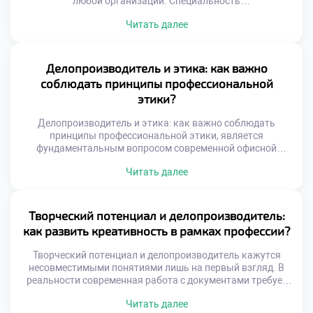
любой организации. Специальность
«Делопроизводитель» выступает связующим звеном
Читать далее
между разрозненными отделами. Без этой интеграции
управление превращается в хаотичный набор действий.
Абитуриенты часто хотят поступить учиться в техникум
для получения универсальных навыков.
Делопроизводитель и этика: как важно
Образовательная программа раскрывает механизмы
соблюдать принципы профессиональной
межфункционального сотрудничества студентов.
этики?
Будущие специалисты учатся говорить на языке разных
профессий. Эффективность бизнеса […]
Делопроизводитель и этика: как важно соблюдать
принципы профессиональной этики, является
фундаментальным вопросом современной офисной
культуры. Технических навыков для успешной работы
Читать далее
сегодня категорически недостаточно. Специалист
ежедневно взаимодействует с конфиденциальной
информацией и людьми. Нравственные ориентиры
определяют качество этих сложных взаимодействий.
Творческий потенциал и делопроизводитель:
Доверие к сотруднику строится именно на этических
как развить креативность в рамках профессии?
принципах. Репутация организации напрямую зависит от
поведения персонала. Профессиональная этика […]
Творческий потенциал и делопроизводитель кажутся
несовместимыми понятиями лишь на первый взгляд. В
реальности современная работа с документами требует
нестандартного мышления и гибких решений. Жесткие
Читать далее
регламенты задают рамки, но не отменяют