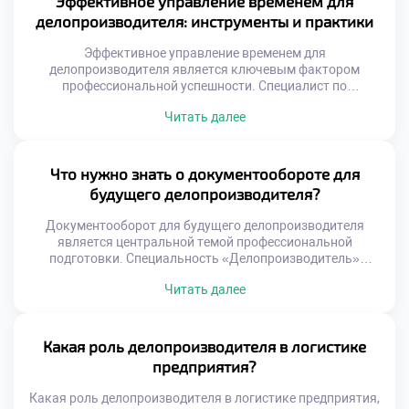
Эффективное управление временем для
управленческой вертикали власти. Без качественного
делопроизводителя: инструменты и практики
документационного обеспечения функционирование
аппарата невозможно. Специалист выступает связующим
Эффективное управление временем для
звеном между законом […]
делопроизводителя является ключевым фактором
профессиональной успешности. Специалист по
документационному обеспечению ежедневно
Читать далее
обрабатывает огромные массивы входящей информации.
Без четкой системы планирования работа превращается
в бесконечную череду авралов. Тайм-менеджмент
позволяет сохранять высокую продуктивность без
Что нужно знать о документообороте для
эмоционального выгорания и стресса. Грамотная
будущего делопроизводителя?
организация личного времени напрямую влияет на
качество документов и скорость реакций. Хаотичная
Документооборот для будущего делопроизводителя
спешка неизбежно […]
является центральной темой профессиональной
подготовки. Специальность «Делопроизводитель»
требует глубокого понимания движения информации
Читать далее
внутри организации. Без этих знаний невозможно
обеспечить эффективную работу современного
учреждения. Абитуриенты часто хотят поступить учиться
в техникум именно ради освоения данной дисциплины.
Какая роль делопроизводителя в логистике
Учебный курс раскрывает все тонкости регистрации и
предприятия?
контроля документов. Студенты учатся управлять
информационными потоками осознанно и […]
Какая роль делопроизводителя в логистике предприятия,