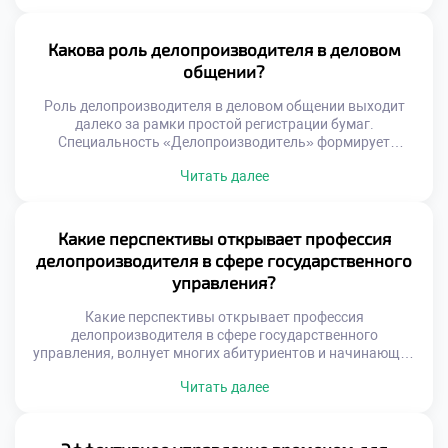
необходимость поиска оптимальных путей. Именно
креативный подход отличает ценного специалиста от
простого исполнителя инструкций. Креативность в
Какова роль делопроизводителя в деловом
документообороте проявляется через умение
общении?
оптимизировать сложные процессы. Специалист находит
[…]
Роль делопроизводителя в деловом общении выходит
далеко за рамки простой регистрации бумаг.
Специальность «Делопроизводитель» формирует
уникальные коммуникативные компетенции у студентов.
Читать далее
Специалист выступает связующим звеном между
организацией и внешним миром. Многие абитуриенты
решают подать документы в хороший техникум для
развития навыков коммуникации. Учебная программа
Какие перспективы открывает профессия
уделяет огромное внимание культуре речи и этикету.
делопроизводителя в сфере государственного
Будущие профессионалы учатся выстраивать
управления?
конструктивный […]
Какие перспективы открывает профессия
делопроизводителя в сфере государственного
управления, волнует многих абитуриентов и начинающих
специалистов. Государственная служба традиционно
Читать далее
ассоциируется со стабильностью и социальными
гарантиями. Однако современная госслужба требует
совершенно нового уровня компетенций от сотрудников.
Делопроизводство здесь является фундаментом всей