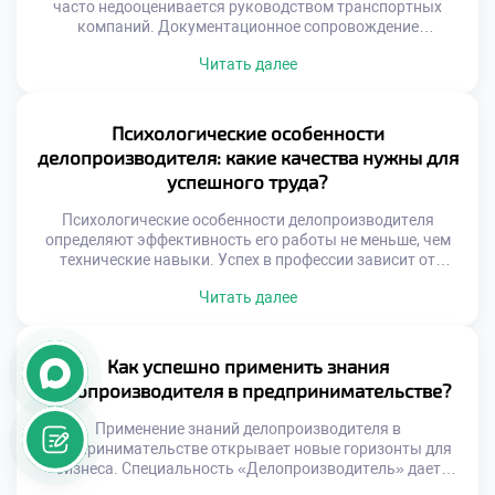
часто недооценивается руководством транспортных
компаний. Документационное сопровождение
грузопотоков является кровеносной системой
Читать далее
снабжения. Без грамотного оформления бумаг движение
товаров останавливается мгновенно. Специалист
обеспечивает юридическую чистоту каждой
логистической операции. Его работа напрямую влияет на
Психологические особенности
скорость доставки и финансовые результаты. Ошибки в
делопроизводителя: какие качества нужны для
документах ведут к простоям транспорта и штрафам.
успешного труда?
Делопроизводитель выступает гарантом […]
Психологические особенности делопроизводителя
определяют эффективность его работы не меньше, чем
технические навыки. Успех в профессии зависит от
внутреннего склада характера и эмоциональной
Читать далее
устойчивости специалиста. Документационное
обеспечение управления требует особого психотипа и
набора личностных качеств. Именно они позволяют
справляться с высокими нагрузками и ответственностью
Как успешно применить знания
ежедневно. Работа с документами — это постоянный
делопроизводителя в предпринимательстве?
контакт с информацией и людьми […]
Применение знаний делопроизводителя в
предпринимательстве открывает новые горизонты для
бизнеса. Специальность «Делопроизводитель» дает
уникальные инструменты для управления собственным