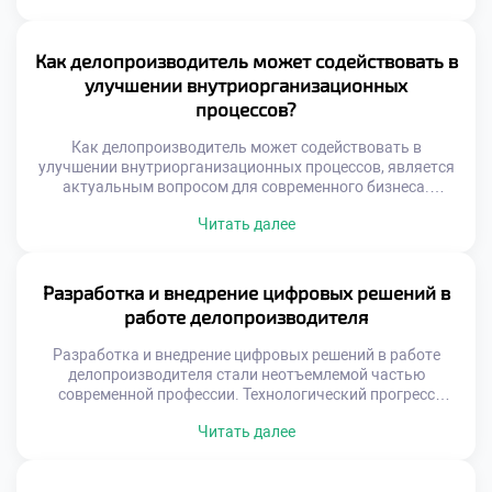
должен понимать вектор технологических изменений.
Адаптация к новшествам гарантирует востребованность
на рынке труда. Тенденции затрагивают не только
Как делопроизводитель может содействовать в
технику, но и процессы. Меняются стандарты
улучшении внутриорганизационных
взаимодействия между сотрудниками и отделами.
процессов?
Ускоряется […]
Как делопроизводитель может содействовать в
улучшении внутриорганизационных процессов, является
актуальным вопросом для современного бизнеса.
Специалист по документационному обеспечению
Читать далее
обладает уникальным обзором деятельности компании.
Через его руки проходят информационные потоки всех
подразделений организации. Это позволяет видеть
системные проблемы, скрытые от узких специалистов.
Разработка и внедрение цифровых решений в
Делопроизводитель способен выступать агентом
работе делопроизводителя
позитивных организационных изменений. Его роль
трансформируется из исполнителя в оптимизатора […]
Разработка и внедрение цифровых решений в работе
делопроизводителя стали неотъемлемой частью
современной профессии. Технологический прогресс
кардинально меняет подходы к управлению
Читать далее
документацией и информацией. Специалист сегодня
выступает не просто пользователем, а активным
участником трансформации процессов. Именно его