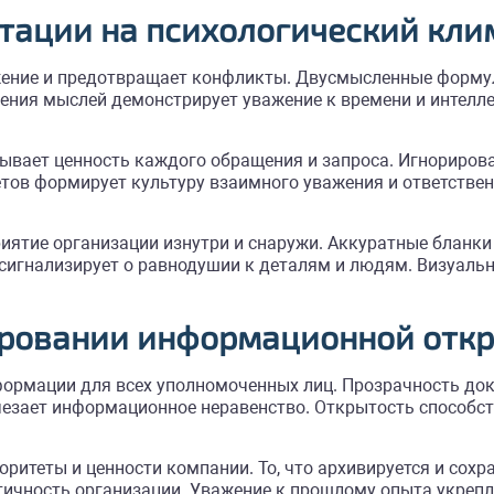
тации на психологический кли
ение и предотвращает конфликты. Двусмысленные формул
ния мыслей демонстрирует уважение к времени и интелле
ывает ценность каждого обращения и запроса. Игнориров
етов формирует культуру взаимного уважения и ответстве
иятие организации изнутри и снаружи. Аккуратные бланк
 сигнализирует о равнодушии к деталям и людям. Визуаль
ировании информационной отк
ормации для всех уполномоченных лиц. Прозрачность док
счезает информационное неравенство. Открытость способст
ритеты и ценности компании. То, что архивируется и сохр
ичность организации. Уважение к прошлому опыта укрепл