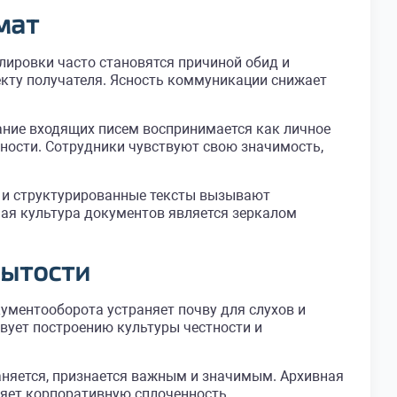
мат
ировки часто становятся причиной обид и
кту получателя. Ясность коммуникации снижает
ание входящих писем воспринимается как личное
нности. Сотрудники чувствуют свою значимость,
и и структурированные тексты вызывают
ная культура документов является зеркалом
рытости
ументооборота устраняет почву для слухов и
вует построению культуры честности и
аняется, признается важным и значимым. Архивная
яет корпоративную сплоченность.