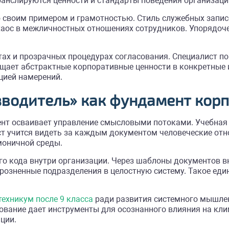
ранслируются ценности и стандарты поведения организаци
своим примером и грамотностью. Стиль служебных записо
 хаос в межличностных отношениях сотрудников. Упорядо
.
нтах и прозрачных процедурах согласования. Специалист 
ращает абстрактные корпоративные ценности в конкретные
цией намерений.
зводитель» как фундамент кор
дент осваивает управление смысловыми потоками. Учебная
т учится видеть за каждым документом человеческие отн
моничной среды.
го кода внутри организации. Через шаблоны документов 
розненные подразделения в целостную систему. Такое еди
техникум после 9 класса
ради развития системного мышлени
ование дает инструменты для осознанного влияния на кли
ции.