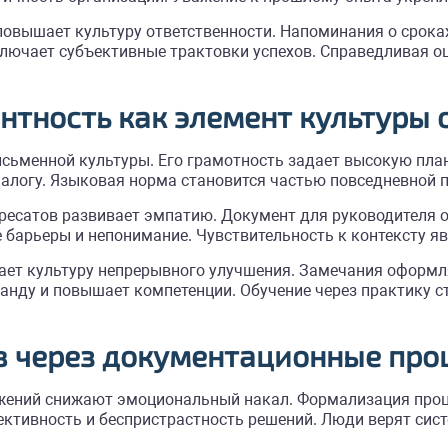
овышает культуру ответственности. Напоминания о сроках
лючает субъективные трактовки успехов. Справедливая о
тность как элемент культуры
сьменной культуры. Его грамотность задает высокую план
алогу. Языковая норма становится частью повседневной 
ресатов развивает эмпатию. Документ для руководителя о
барьеры и непонимание. Чувствительность к контексту яв
ает культуру непрерывного улучшения. Замечания оформля
нду и повышает компетенции. Обучение через практику с
в через документационные про
жений снижают эмоциональный накал. Формализация проце
ктивность и беспристрастность решений. Люди верят сист