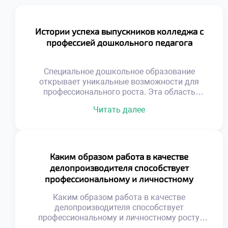
Истории успеха выпускников колледжа с
профессией дошкольного педагога
Специальное дошкольное образование
открывает уникальные возможности для
профессионального роста. Эта область
требует глубоких знаний и искренней любви к
Читать далее
детям. Выпускники становятся настоящими
наставниками для маленьких личностей. Их
труд формирует будущее поколение граждан
нашей страны. Профессия педагога всегда
была востребованной и уважаемой в
Каким образом работа в качестве
обществе. Сегодня спрос на
делопроизводителя способствует
квалифицированных специалистов только
профессиональному и личностному
возрастает. Родители ищут лучших
росту?
воспитателей для […]
Каким образом работа в качестве
делопроизводителя способствует
профессиональному и личностному росту,
является важным вопросом для осознанного