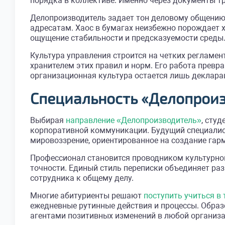
порядка в коллективе. Именно через документы т
Делопроизводитель задает тон деловому общению 
адресатам. Хаос в бумагах неизбежно порождает
ощущение стабильности и предсказуемости среды
Культура управления строится на четких регламе
хранителем этих правил и норм. Его работа прев
организационная культура остается лишь деклара
Специальность «Делопрои
Выбирая
направление «Делопроизводитель»
, сту
корпоративной коммуникации. Будущий специалис
мировоззрение, ориентированное на создание гар
Профессионал становится проводником культурно
точности. Единый стиль переписки объединяет раз
сотрудника к общему делу.
Многие абитуриенты решают
поступить учиться в 
ежедневные рутинные действия и процессы. Образ
агентами позитивных изменений в любой организа