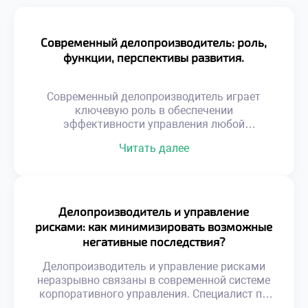
Современный делопроизводитель: роль,
функции, перспективы развития.
Современный делопроизводитель играет
ключевую роль в обеспечении
эффективности управления любой
организацией. Эта профессия
Читать далее
трансформировалась из технической
специальности в стратегическую функцию
бизнеса. Специалист сегодня управляет
информационными потоками и обеспечивает
юридическую безопасность компании.
Делопроизводитель и управление
Именно от его компетенций зависит скорость
рисками: как минимизировать возможные
принятия решений и качество корпоративных
негативные последствия?
коммуникаций. Функционал документаведа
вышел далеко за рамки простой регистрации
Делопроизводитель и управление рисками
бумаг и архивирования. Цифровизация […]
неразрывно связаны в современной системе
корпоративного управления. Специалист по
документационному обеспечению выступает