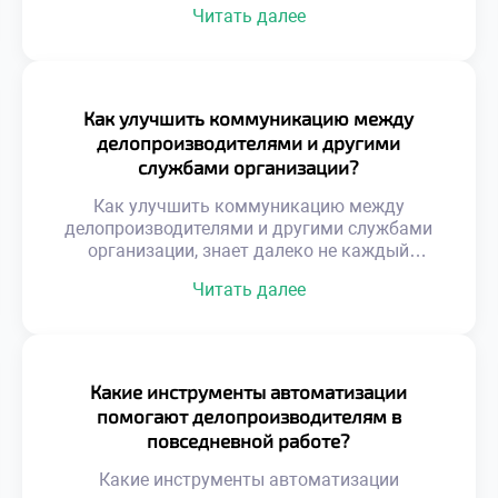
Читать далее
первым рубежом защиты организации от
угроз. Грамотная работа с документами
предотвращает юридические, финансовые и
репутационные потери компании. Именно
профилактика проблем отличает
Как улучшить коммуникацию между
профессионала высокого класса от обычного
делопроизводителями и другими
исполнителя. Управление рисками требует
службами организации?
системного мышления и глубокого
понимания бизнес-процессов. Недостаточно
Как улучшить коммуникацию между
просто оформлять […]
делопроизводителями и другими службами
организации, знает далеко не каждый
руководитель. Эффективное взаимодействие
Читать далее
отделов является фундаментом успешной
работы всей компании. Документооборот
связывает разрозненные подразделения в
единую управляемую систему. Качество этой
связи напрямую определяет скорость бизнес-
Какие инструменты автоматизации
процессов и общую результативность.
помогают делопроизводителям в
Конфликты и задержки часто возникают из-
повседневной работе?
за непонимания специфики смежных
функций. Сотрудники видят только свою […]
Какие инструменты автоматизации