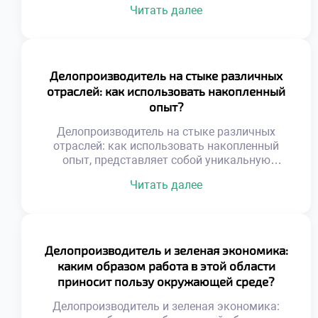
Читать далее
выбора карьеры. Эта профессия
трансформирует человека через ежедневную
практику упорядочивания хаоса. Специалист
не просто обрабатывает бумаги, а
выстраивает системы. Работа с информацией
Делопроизводитель на стыке различных
развивает аналитическое мышление и
отраслей: как использовать накопленный
внимательность к деталям. Ответственность
опыт?
за документы формирует зрелость и
дисциплину. Личностные качества
Делопроизводитель на стыке различных
совершенствуются […]
отраслей: как использовать накопленный
опыт, представляет собой уникальную
профессиональную позицию.
Читать далее
Универсальность навыков
документационного обеспечения позволяет
работать в любой сфере бизнеса. Специалист
становится связующим звеном между
разными индустриями и культурами.
Делопроизводитель и зеленая экономика:
Накопленный багаж знаний
каким образом работа в этой области
трансформируется в конкурентное
приносит пользу окружающей среде?
преимущество на рынке труда. Переход из
одной отрасли в другую обогащает
Делопроизводитель и зеленая экономика:
экспертный кругозор. Умение адаптировать