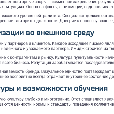
ащает повторные споры. Письменное закрепление результ
 ситуациях. Опора на факты, а не эмоции, оздоравливает
высокого уровня нейтралитета. Специалист должен остава
епляет авторитет должности. Доверие к процессу важнее 
изации во внешнюю среду
 у партнеров и клиентов. Каждое исходящее письмо явля
надежного и уважаемого партнера. Имидж строится из ты
ие к контрагентам и рынку. Культура пунктуальности нач
е всего бизнеса. Репутация зарабатывается последовател
наваемость бренда. Визуальное единство подтверждает ц
шнее восприятие всегда отражает внутреннее состояние де
туры и возможности обучения
ую культуру глубоко и многогранно. Этот специалист явл
аются ценности, нормы и стандарты поведения коллектива