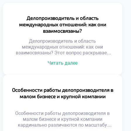
Делопроизводитель и область
международных отношений: как они
взаимосвязаны?
Делопроизводитель и область
международных отношений: как они
взаимосвязаны? Этот вопрос раскрывает
специфику работы в глобальной среде.
Читать далее
Документационное обеспечение
внешнеэкономической деятельности имеет
уникальные стандарты. Специалист
становится связующим звеном между
культурами делового общения. Грамотное
Особенности работы делопроизводителя в
оформление бумаг гарантирует успех
малом бизнесе и крупной компании
трансграничных сделок. Понимание этой
связи необходимо для эффективной
международной коммуникации.
Особенности работы делопроизводителя в
Международный документооборот
малом бизнесе и крупной компании
регулируется сложной системой норм.
кардинально различаются по масштабу
Национальные правила часто […]
задач. В небольших фирмах специалист