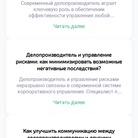
Современный делопроизводитель играет
ключевую роль в обеспечении
эффективности управления любой
организацией. Эта профессия
Читать далее
трансформировалась из технической
специальности в стратегическую функцию
бизнеса. Специалист сегодня управляет
информационными потоками и обеспечивает
юридическую безопасность компании.
Делопроизводитель и управление
Именно от его компетенций зависит скорость
рисками: как минимизировать возможные
принятия решений и качество корпоративных
негативные последствия?
коммуникаций. Функционал документаведа
вышел далеко за рамки простой регистрации
Делопроизводитель и управление рисками
бумаг и архивирования. Цифровизация […]
неразрывно связаны в современной системе
корпоративного управления. Специалист по
документационному обеспечению выступает
Читать далее
первым рубежом защиты организации от
угроз. Грамотная работа с документами
предотвращает юридические, финансовые и
репутационные потери компании. Именно
профилактика проблем отличает
Как улучшить коммуникацию между
профессионала высокого класса от обычного
делопроизводителями и другими