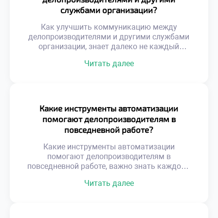
исполнителя. Управление рисками требует
службами организации?
системного мышления и глубокого
понимания бизнес-процессов. Недостаточно
Как улучшить коммуникацию между
просто оформлять […]
делопроизводителями и другими службами
организации, знает далеко не каждый
руководитель. Эффективное взаимодействие
Читать далее
отделов является фундаментом успешной
работы всей компании. Документооборот
связывает разрозненные подразделения в
единую управляемую систему. Качество этой
связи напрямую определяет скорость бизнес-
Какие инструменты автоматизации
процессов и общую результативность.
помогают делопроизводителям в
Конфликты и задержки часто возникают из-
повседневной работе?
за непонимания специфики смежных
функций. Сотрудники видят только свою […]
Какие инструменты автоматизации
помогают делопроизводителям в
повседневной работе, важно знать каждому
современному специалисту. Цифровые
Читать далее
технологии кардинально изменили подход к
управлению документацией и информацией.
Ручной труд уступает место
интеллектуальным системам обработки