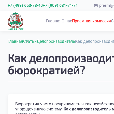
+7 (499) 653-73-40
+7 (909) 631-71-71
priem@g
Главная
О нас
Приемная комиссия
С
Главная
Статьи
Делопроизводитель
Как делопроизводит
Как делопроизводит
бюрократией?
Бюрократия часто воспринимается как неизбежное
упорядоченную систему.
Как делопроизводитель м