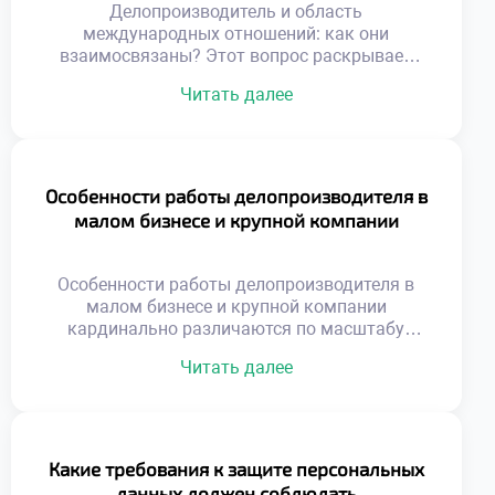
Делопроизводитель и область
международных отношений: как они
взаимосвязаны? Этот вопрос раскрывает
специфику работы в глобальной среде.
Читать далее
Документационное обеспечение
внешнеэкономической деятельности имеет
уникальные стандарты. Специалист
становится связующим звеном между
культурами делового общения. Грамотное
Особенности работы делопроизводителя в
оформление бумаг гарантирует успех
малом бизнесе и крупной компании
трансграничных сделок. Понимание этой
связи необходимо для эффективной
международной коммуникации.
Особенности работы делопроизводителя в
Международный документооборот
малом бизнесе и крупной компании
регулируется сложной системой норм.
кардинально различаются по масштабу
Национальные правила часто […]
задач. В небольших фирмах специалист
Читать далее
выполняет функции универсального
сотрудника. Крупные корпорации требуют
узкой специализации и строгой
регламентации процессов. Понимание этих
различий помогает осознанно строить
Какие требования к защите персональных
карьерную траекторию. Выбор места работы
данных должен соблюдать