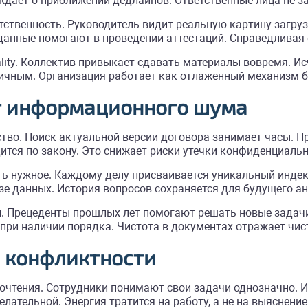
дает о приближении дедлайнов. Ответственные лица не за
ственность. Руководитель видит реальную картину загру
данные помогают в проведении аттестаций. Справедливая 
lity. Коллектив привыкает сдавать материалы вовремя. Ис
ичным. Организация работает как отлаженный механизм б
от информационного шума
во. Поиск актуальной версии договора занимает часы. П
ится по закону. Это снижает риски утечки конфиденциаль
ть нужное. Каждому делу присваивается уникальный инде
зе данных. История вопросов сохраняется для будущего ан
и. Прецеденты прошлых лет помогают решать новые задач
при наличии порядка. Чистота в документах отражает чис
 конфликтности
чтения. Сотрудники понимают свои задачи однозначно. Ис
лательной. Энергия тратится на работу, а не на выяснени