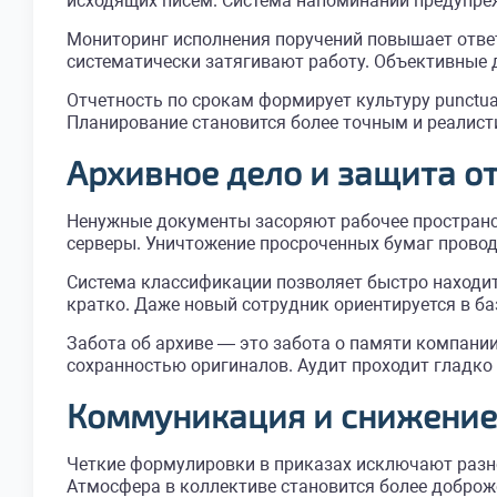
исходящих писем. Система напоминаний предупреж
Мониторинг исполнения поручений повышает ответ
систематически затягивают работу. Объективные 
Отчетность по срокам формирует культуру punctua
Планирование становится более точным и реалист
Архивное дело и защита 
Ненужные документы засоряют рабочее пространст
серверы. Уничтожение просроченных бумаг провод
Система классификации позволяет быстро находи
кратко. Даже новый сотрудник ориентируется в ба
Забота об архиве — это забота о памяти компани
сохранностью оригиналов. Аудит проходит гладко 
Коммуникация и снижение
Четкие формулировки в приказах исключают разно
Атмосфера в коллективе становится более доброже