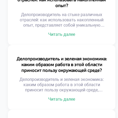
внимательность к деталям. Ответственность
опыт?
за документы формирует зрелость и
дисциплину. Личностные качества
Делопроизводитель на стыке различных
совершенствуются […]
отраслей: как использовать накопленный
опыт, представляет собой уникальную
профессиональную позицию.
Читать далее
Универсальность навыков
документационного обеспечения позволяет
работать в любой сфере бизнеса. Специалист
становится связующим звеном между
разными индустриями и культурами.
Делопроизводитель и зеленая экономика:
Накопленный багаж знаний
каким образом работа в этой области
трансформируется в конкурентное
приносит пользу окружающей среде?
преимущество на рынке труда. Переход из
одной отрасли в другую обогащает
Делопроизводитель и зеленая экономика:
экспертный кругозор. Умение адаптировать
каким образом работа в этой области
стандарты […]
приносит пользу окружающей среде,
становится важной темой для современного
Читать далее
бизнеса. Экологическая ответственность
организации начинается с грамотного
управления ресурсами. Специалист по
документационному обеспечению играет