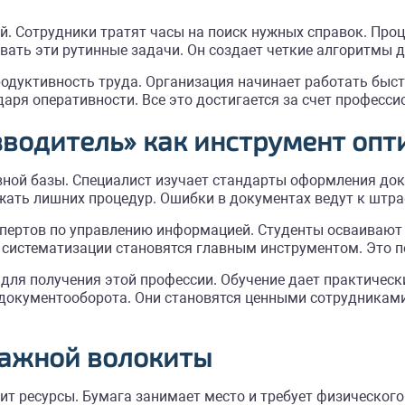
. Сотрудники тратят часы на поиск нужных справок. Проц
вать эти рутинные задачи. Он создает четкие алгоритмы 
дуктивность труда. Организация начинает работать быстр
даря оперативности. Все это достигается за счет професс
водитель» как инструмент оп
ной базы. Специалист изучает стандарты оформления доку
жать лишних процедур. Ошибки в документах ведут к штр
пертов по управлению информацией. Студенты осваивают 
систематизации становятся главным инструментом. Это по
для получения этой профессии. Обучение дает практичес
окументооборота. Они становятся ценными сотрудниками 
ажной волокиты
т ресурсы. Бумага занимает место и требует физического