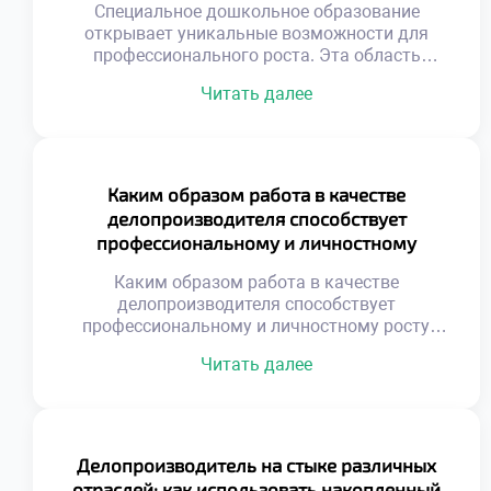
Специальное дошкольное образование
открывает уникальные возможности для
профессионального роста. Эта область
требует глубоких знаний и искренней любви к
Читать далее
детям. Выпускники становятся настоящими
наставниками для маленьких личностей. Их
труд формирует будущее поколение граждан
нашей страны. Профессия педагога всегда
была востребованной и уважаемой в
Каким образом работа в качестве
обществе. Сегодня спрос на
делопроизводителя способствует
квалифицированных специалистов только
профессиональному и личностному
возрастает. Родители ищут лучших
росту?
воспитателей для […]
Каким образом работа в качестве
делопроизводителя способствует
профессиональному и личностному росту,
является важным вопросом для осознанного
Читать далее
выбора карьеры. Эта профессия
трансформирует человека через ежедневную
практику упорядочивания хаоса. Специалист
не просто обрабатывает бумаги, а
выстраивает системы. Работа с информацией
Делопроизводитель на стыке различных
развивает аналитическое мышление и
отраслей: как использовать накопленный