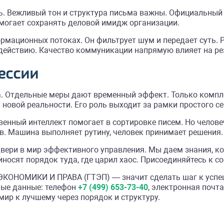
ь. Вежливый тон и структура письма важны. Официальный
омогает сохранять деловой имидж организации.
рмационных потоках. Он фильтрует шум и передает суть.
 действию. Качество коммуникации напрямую влияет на ре
ессии
а. Отдельные меры дают временный эффект. Только компл
новой реальности. Его роль выходит за рамки простого се
твенный интеллект помогает в сортировке писем. Но челов
в. Машина выполняет рутину, человек принимает решения.
двери в мир эффективного управления. Мы даем знания, 
носят порядок туда, где царил хаос. Присоединяйтесь к с
ОНОМИКИ И ПРАВА (ГТЭП) — значит сделать шаг к успеш
ные данные: телефон
+7 (499) 653-73-40
, электронная почт
ир к лучшему через порядок и структуру.