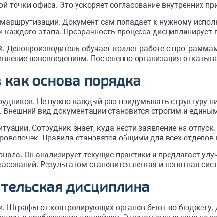
й точки офиса. Это ускоряет согласование внутренних пр
маршрутизации. Документ сам попадает к нужному исполн
и каждого этапа. Прозрачность процесса дисциплинирует в
. Делопроизводитель обучает коллег работе с программам
ивление нововведениям. Постепенно организация отказыва
 как основа порядка
удников. Не нужно каждый раз придумывать структуру п
к. Внешний вид документации становится строгим и единым
уации. Сотрудник знает, куда нести заявление на отпуск
проволочек. Правила становятся общими для всех отделов
онала. Он анализирует текущие практики и предлагает у
асований. Результатом становится легкая и понятная сис
ительская дисциплина
. Штрафы от контролирующих органов бьют по бюджету. Д