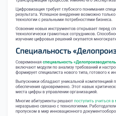
трансформации процессов. Именно его экспертиза
Цифровизация требует глубокого понимания специ
результата. Успешное внедрение возможно только
технологии с реальными потребностями бизнеса.
Освоение новых инструментов открывает перед сп
технологически грамотных сотрудников. Способно
изучение цифровых решений окупается многократ
Специальность «Делопрои
Современная
специальность «Делопроизводител
включают модули по анализу требований и настро
формирует специалиста нового типа, готового к и
Выпускники обладают уникальной компетенцией пе
обеспечения одновременно. Этот навык критическ
места цифры в управлении организацией.
Многие абитуриенты решают
поступить учиться в
неразрывно связано с технологиями. Работодате
пропуском в мир инновационного документооборо