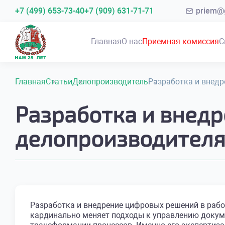
+7 (499) 653-73-40
+7 (909) 631-71-71
priem@g
Главная
О нас
Приемная комиссия
С
Главная
Статьи
Делопроизводитель
Разработка и внедр
Разработка и внед
делопроизводител
Разработка и внедрение цифровых решений в рабо
кардинально меняет подходы к управлению докуме