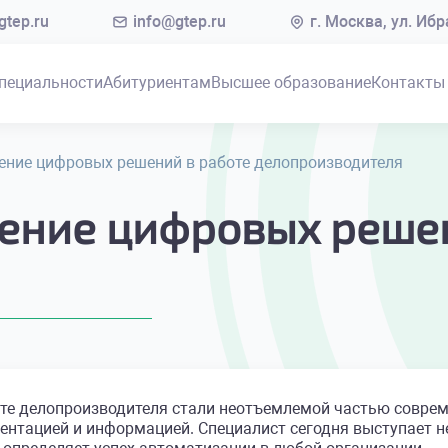
tep.ru
info@gtep.ru
г. Москва, ул. Иб
пециальности
Абитуриентам
Высшее образование
Контакты
ение цифровых решений в работе делопроизводителя
рение цифровых реше
я
те делопроизводителя стали неотъемлемой частью соврем
нтацией и информацией. Специалист сегодня выступает н