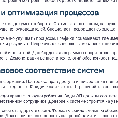
настроек и контроля. Гибкость работы является одним из
 и оптимизация процессов
честве документооборота. Статистика по срокам, нагрузке
щения руководителей. Специалист превращает сырые данн
 точечно улучшать процессы. Графики показывают, где име
нный результат. Непрерывное совершенствование станови
ной и понятной. Дашборды и диаграммы говорят красноре
иста. Демонстрация ценности технологий обеспечивает по
авовое соответствие систем
 информации. Настройка прав доступа и шифрования явля
ьных данных. Юридическая чистота IT-решений так же важн
редотвращает злоупотребления. Виды ЭП должны соответс
тственном сотруднике. Доверие к системе строится на уве
 свои стандарты и сроки. Форматы файлов должны обеспе
сов. Долгосрочная сохранность цифровой памяти — зона от