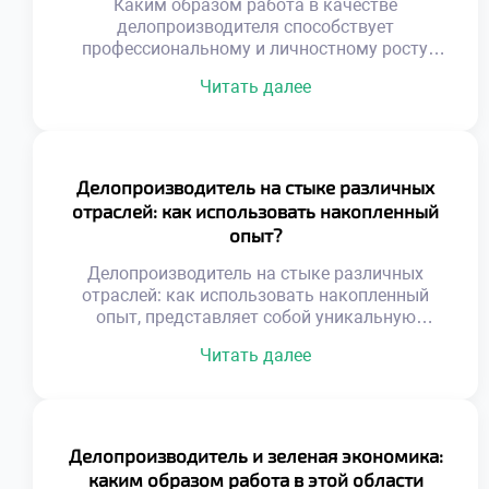
Каким образом работа в качестве
делопроизводителя способствует
профессиональному и личностному росту,
является важным вопросом для осознанного
Читать далее
выбора карьеры. Эта профессия
трансформирует человека через ежедневную
практику упорядочивания хаоса. Специалист
не просто обрабатывает бумаги, а
выстраивает системы. Работа с информацией
Делопроизводитель на стыке различных
развивает аналитическое мышление и
отраслей: как использовать накопленный
внимательность к деталям. Ответственность
опыт?
за документы формирует зрелость и
дисциплину. Личностные качества
Делопроизводитель на стыке различных
совершенствуются […]
отраслей: как использовать накопленный
опыт, представляет собой уникальную
профессиональную позицию.
Читать далее
Универсальность навыков
документационного обеспечения позволяет
работать в любой сфере бизнеса. Специалист
становится связующим звеном между
разными индустриями и культурами.
Делопроизводитель и зеленая экономика:
Накопленный багаж знаний
каким образом работа в этой области