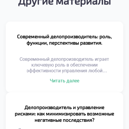
Другие материалы
Современный делопроизводитель: роль,
функции, перспективы развития.
Современный делопроизводитель играет
ключевую роль в обеспечении
эффективности управления любой
организацией. Эта профессия
Читать далее
трансформировалась из технической
специальности в стратегическую функцию
бизнеса. Специалист сегодня управляет
информационными потоками и обеспечивает
юридическую безопасность компании.
Делопроизводитель и управление
Именно от его компетенций зависит скорость
рисками: как минимизировать возможные
принятия решений и качество корпоративных
негативные последствия?
коммуникаций. Функционал документаведа
вышел далеко за рамки простой регистрации