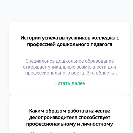
Истории успеха выпускников колледжа с
профессией дошкольного педагога
Специальное дошкольное образование
открывает уникальные возможности для
профессионального роста. Эта область
требует глубоких знаний и искренней любви к
Читать далее
детям. Выпускники становятся настоящими
наставниками для маленьких личностей. Их
труд формирует будущее поколение граждан
нашей страны. Профессия педагога всегда
была востребованной и уважаемой в
Каким образом работа в качестве
обществе. Сегодня спрос на
делопроизводителя способствует
квалифицированных специалистов только
профессиональному и личностному
возрастает. Родители ищут лучших
росту?
воспитателей для […]