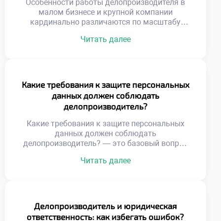
Особенности работы делопроизводителя в
Международный документооборот
малом бизнесе и крупной компании
регулируется сложной системой норм.
кардинально различаются по масштабу
Национальные правила часто […]
задач. В небольших фирмах специалист
Читать далее
выполняет функции универсального
сотрудника. Крупные корпорации требуют
узкой специализации и строгой
регламентации процессов. Понимание этих
различий помогает осознанно строить
Какие требования к защите персональных
карьерную траекторию. Выбор места работы
данных должен соблюдать
определяет ежедневную рутину и темп
делопроизводитель?
профессионального роста. Специфика среды
формирует уникальный набор компетенций
Какие требования к защите персональных
[…]
данных должен соблюдать
делопроизводитель? — это базовый вопрос
профессиональной этики и законности.
Читать далее
Работа с документами неразрывно связана с
обработкой личной информации сотрудников
и клиентов. Нарушение конфиденциальности
влечет серьезные правовые последствия для
организации и самого специалиста.
Делопроизводитель и юридическая
Делопроизводитель выступает первым
ответственность: как избегать ошибок?