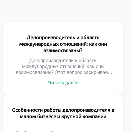
Делопроизводитель и область
международных отношений: как они
взаимосвязаны?
Делопроизводитель и область
международных отношений: как они
взаимосвязаны? Этот вопрос раскрывает
специфику работы в глобальной среде.
Читать далее
Документационное обеспечение
внешнеэкономической деятельности имеет
уникальные стандарты. Специалист
становится связующим звеном между
культурами делового общения. Грамотное
Особенности работы делопроизводителя в
оформление бумаг гарантирует успех
малом бизнесе и крупной компании
трансграничных сделок. Понимание этой
связи необходимо для эффективной
международной коммуникации.