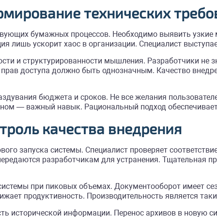
рмирование технических требо
твующих бумажных процессов. Необходимо выявить узкие м
ия лишь ускорит хаос в организации. Специалист выступа
ости и структурированности мышления. Разработчики не 
 прав доступа должно быть однозначным. Качество внедр
здувания бюджета и сроков. Не все желания пользователе
вном — важный навык. Рациональный подход обеспечивает 
нтроль качества внедрения
вого запуска системы. Специалист проверяет соответств
ередаются разработчикам для устранения. Тщательная пр
системы при пиковых объемах. Документооборот имеет сез
ижает продуктивность. Производительность является таки
ть исторической информации. Перенос архивов в новую си