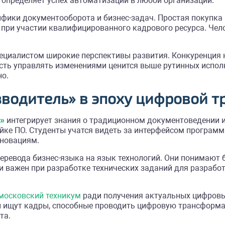
 определяет успех автоматизации в любой организации.
фики документооборота и бизнес-задач. Простая покупка 
 при участии квалифицированного кадрового ресурса. Че
ециалистом широкие перспективы развития. Конкуренция 
сть управлять изменениями ценится выше рутинных испол
но.
зводитель» в эпоху цифровой 
ь»
интегрирует знания о традиционном документоведении 
йке ПО. Студенты учатся видеть за интерфейсом программ
нновациям.
ревода бизнес-языка на язык технологий. Они понимают 
и важен при разработке технических заданий для разрабо
 московский техникум
ради получения актуальных цифровы
ли ищут кадры, способные проводить цифровую трансформа
та.