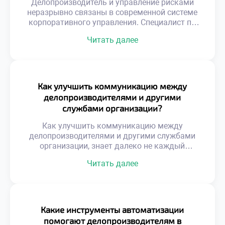
Делопроизводитель и управление рисками
бумаг и архивирования. Цифровизация […]
неразрывно связаны в современной системе
корпоративного управления. Специалист по
документационному обеспечению выступает
Читать далее
первым рубежом защиты организации от
угроз. Грамотная работа с документами
предотвращает юридические, финансовые и
репутационные потери компании. Именно
профилактика проблем отличает
Как улучшить коммуникацию между
профессионала высокого класса от обычного
делопроизводителями и другими
исполнителя. Управление рисками требует
службами организации?
системного мышления и глубокого
понимания бизнес-процессов. Недостаточно
Как улучшить коммуникацию между
просто оформлять […]
делопроизводителями и другими службами
организации, знает далеко не каждый
руководитель. Эффективное взаимодействие
Читать далее
отделов является фундаментом успешной
работы всей компании. Документооборот
связывает разрозненные подразделения в
единую управляемую систему. Качество этой
связи напрямую определяет скорость бизнес-
Какие инструменты автоматизации
процессов и общую результативность.
помогают делопроизводителям в