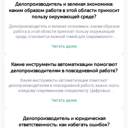
Делопроизводитель выступает первым рубежом защиты
Делопроизводитель и зеленая экономика:
чувствительных сведений. Понимание норм безопасности
каким образом работа в этой области приносит
является обязательной компетенцией современного
пользу окружающей среде?
сотрудника. […]
Делопроизводитель и зеленая экономика: каким образом
работа в этой области приносит пользу окружающей
среде, становится важной темой для современного
бизнеса. Экологическая ответственность организации
Читать далее
начинается с грамотного управления ресурсами.
Специалист по документационному обеспечению играет
ключевую роль в этом процессе. Его ежедневные решения
напрямую влияют на экологический след компании.
Какие инструменты автоматизации помогают
Переход к устойчивому развитию требует пересмотра
делопроизводителям в повседневной работе?
привычных офисных […]
Какие инструменты автоматизации помогают
делопроизводителям в повседневной работе, важно знать
каждому современному специалисту. Цифровые
технологии кардинально изменили подход к управлению
Читать далее
документацией и информацией. Ручной труд уступает
место интеллектуальным системам обработки данных.
Владение этими инструментами стало обязательным
требованием рынка труда. Автоматизация освобождает
Делопроизводитель и юридическая
время для аналитической и творческой деятельности
ответственность: как избегать ошибок?
сотрудника. Рутинные операции выполняются