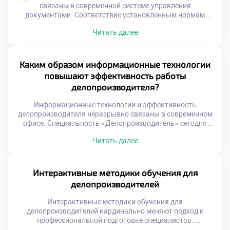
связаны в современной системе управления
документами. Соответствие установленным нормам
является фундаментом профессиональной деятельности
Читать далее
любого специалиста. Без соблюдения стандартов
документооборот превращается в хаотичный набор
случайных действий. Именно качество работы отличает
настоящего эксперта от простого технического
Каким образом информационные технологии
исполнителя. Стандарты обеспечивают юридическую
повышают эффективность работы
значимость и единообразие документации организации.
делопроизводителя?
Они создают единое информационное пространство для
всех […]
Информационные технологии и эффективность
делопроизводителя неразрывно связаны в современном
офисе. Специальность «Делопроизводитель» сегодня
немыслима без уверенного владения цифровыми
Читать далее
инструментами. Компьютерные системы
трансформируют рутинный труд в высокопродуктивную
аналитическую деятельность. Многие абитуриенты
решают поступить учиться в московский техникум ради
Интерактивные методики обучения для
освоения передовых программных комплексов. Учебный
делопроизводителей
процесс включает интенсивную практику в реальных
информационных средах. Студенты учатся управлять
Интерактивные методики обучения для
документами с […]
делопроизводителей кардинально меняют подход к
профессиональной подготовке специалистов.
Традиционные лекции уступают место активному