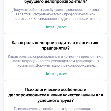
будущего делопроизводителя?
организация личного времени напрямую влияет на
качество документов и скорость реакций. Хаотичная
Документооборот для будущего делопроизводителя
спешка неизбежно […]
является центральной темой профессиональной
подготовки. Специальность «Делопроизводитель»
требует глубокого понимания движения информации
Читать далее
внутри организации. Без этих знаний невозможно
обеспечить эффективную работу современного
учреждения. Абитуриенты часто хотят поступить учиться
в техникум именно ради освоения данной дисциплины.
Какая роль делопроизводителя в логистике
Учебный курс раскрывает все тонкости регистрации и
предприятия?
контроля документов. Студенты учатся управлять
информационными потоками осознанно и […]
Какая роль делопроизводителя в логистике предприятия,
часто недооценивается руководством транспортных
компаний. Документационное сопровождение
грузопотоков является кровеносной системой
Читать далее
снабжения. Без грамотного оформления бумаг движение
товаров останавливается мгновенно. Специалист
обеспечивает юридическую чистоту каждой
логистической операции. Его работа напрямую влияет на
Психологические особенности
скорость доставки и финансовые результаты. Ошибки в
делопроизводителя: какие качества нужны для
документах ведут к простоям транспорта и штрафам.
успешного труда?
Делопроизводитель выступает гарантом […]
Психологические особенности делопроизводителя