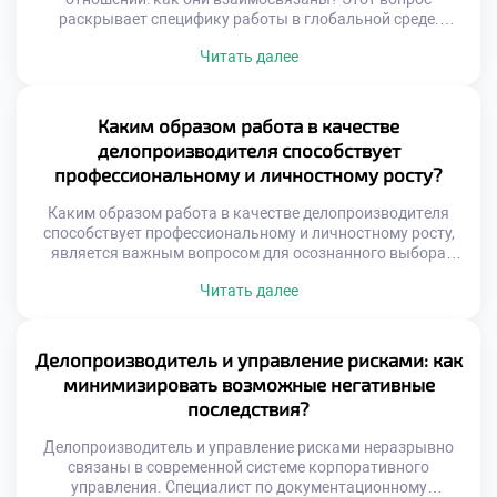
раскрывает специфику работы в глобальной среде.
Документационное обеспечение внешнеэкономической
Читать далее
деятельности имеет уникальные стандарты. Специалист
становится связующим звеном между культурами
делового общения. Грамотное оформление бумаг
гарантирует успех трансграничных сделок. Понимание
Каким образом работа в качестве
этой связи необходимо для эффективной международной
делопроизводителя способствует
коммуникации. Международный документооборот
профессиональному и личностному росту?
регулируется сложной системой норм. Национальные
правила часто […]
Каким образом работа в качестве делопроизводителя
способствует профессиональному и личностному росту,
является важным вопросом для осознанного выбора
карьеры. Эта профессия трансформирует человека через
Читать далее
ежедневную практику упорядочивания хаоса. Специалист
не просто обрабатывает бумаги, а выстраивает системы.
Работа с информацией развивает аналитическое
мышление и внимательность к деталям. Ответственность
Делопроизводитель и управление рисками: как
за документы формирует зрелость и дисциплину.
минимизировать возможные негативные
Личностные качества совершенствуются […]
последствия?
Делопроизводитель и управление рисками неразрывно
связаны в современной системе корпоративного
управления. Специалист по документационному