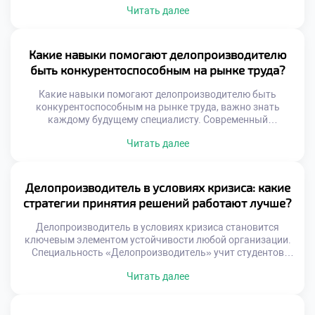
Читать далее
вовлечению студентов в процесс. Будущий эксперт не
просто слушает теорию, а проживает рабочие ситуации.
Такой формат обеспечивает глубокое усвоение сложных
алгоритмов работы с документами. Практический опыт
Какие навыки помогают делопроизводителю
формируется еще до выхода на реальное рабочее место.
быть конкурентоспособным на рынке труда?
Активность студента становится главным […]
Какие навыки помогают делопроизводителю быть
конкурентоспособным на рынке труда, важно знать
каждому будущему специалисту. Современный
работодатель ищет не просто исполнителя рутинных
Читать далее
операций, а универсального сотрудника. Конкуренция за
хорошие вакансии требует наличия уникального набора
компетенций. Именно сочетание разных умений выделяет
кандидата среди сотен других соискателей. Рынок труда
Делопроизводитель в условиях кризиса: какие
динамично меняется под влиянием цифровых технологий
стратегии принятия решений работают лучше?
и новых стандартов. […]
Делопроизводитель в условиях кризиса становится
ключевым элементом устойчивости любой организации.
Специальность «Делопроизводитель» учит студентов
адаптировать документооборот к экстремальным
Читать далее
внешним условиям. Грамотные решения специалиста
сохраняют работоспособность учреждения даже при
дефиците ресурсов. Абитуриенты часто хотят подать