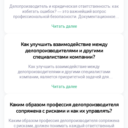
программами быстрее и точнее […]
Делопроизводитель и юридическая ответственность: как
избегать ошибок? — это важнейший вопрос
профессиональной безопасности. Документационное
обеспечение управления напрямую влияет на правовой
Читать далее
статус организации. Любая неточность в бумагах может
повлечь серьезные санкции. Специалист несет личную
ответственность за качество своей работы. Понимание
правовых рисков является основой компетентности
Как улучшить взаимодействие между
сотрудника. Юридические последствия ошибок бывают
делопроизводителями и другими
финансовыми и административными. Штрафы
специалистами компании?
контролирующих органов […]
Как улучшить взаимодействие между
делопроизводителями и другими специалистами
компании, является приоритетной задачей для
повышения общей эффективности бизнеса.
Читать далее
Документооборот пронизывает все департаменты
организации подобно нервной системе. Сбои в
коммуникации на стыках отделов парализуют работу
всего механизма. Качество сотрудничества напрямую
Каким образом профессия делопроизводителя
влияет на скорость принятия управленческих решений.
сопряжена с рисками и как их управлять?
Делопроизводитель выступает связующим звеном между
разрозненными функциями. Гармония в отношениях
Каким образом профессия делопроизводителя сопряжена
обеспечивает […]
с рисками, должен понимать каждый ответственный