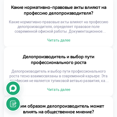
профессии. Учебное заведение формирует у будущих
специалистов особое профессиональное мышление и
Какие нормативно-правовые акты влияют на
этику. Теоретические знания тесно переплетаются с
профессию делопроизводителя?
практикой реального документооборота. Выпускники
выходят подготовленными к […]
Какие нормативно-правовые акты влияют на профессию
делопроизводителя, определяет правовое поле
современной офисной работы. Документационное
обеспечение управления не существует вне
Читать далее
законодательного контекста. Каждый созданный
документ имеет юридическую силу и последствия.
Специалист обязан знать законы так же хорошо, как и
правила оформления. Незнание норм права делает
Делопроизводитель и выбор пути
работу специалиста профессионально непригодной.
профессионального роста
Правовая грамотность является фундаментом всей
делопроизводственной деятельности. […]
Делопроизводитель и выбор пути профессионального
роста тесно взаимосвязаны в современной карьере. Эта
профессия не является тупиковой ветвью развития, как
считают некоторые скептики. Напротив, она служит
Читать далее
надежным стартовым плацдармом для множества
траекторий. Грамотный специалист сам конструирует
свое будущее, опираясь на полученные знания.
Документационное обеспечение управления находится на
Каким образом делопроизводитель может
стыке многих бизнес-процессов. Такое положение дает
влиять на общественное мнение?
уникальный обзор деятельности […]