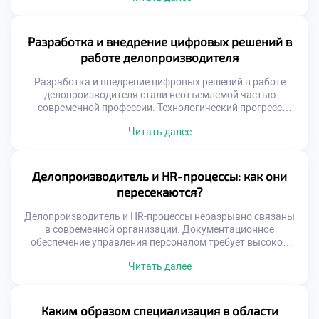
Через его руки проходят информационные потоки всех
подразделений организации. Это позволяет видеть
системные проблемы, скрытые от узких специалистов.
Разработка и внедрение цифровых решений в
Делопроизводитель способен выступать агентом
работе делопроизводителя
позитивных организационных изменений. Его роль
трансформируется из исполнителя в оптимизатора […]
Разработка и внедрение цифровых решений в работе
делопроизводителя стали неотъемлемой частью
современной профессии. Технологический прогресс
кардинально меняет подходы к управлению
Читать далее
документацией и информацией. Специалист сегодня
выступает не просто пользователем, а активным
участником трансформации процессов. Именно его
экспертиза определяет успех автоматизации в любой
Делопроизводитель и HR-процессы: как они
организации. Цифровизация требует глубокого
пересекаются?
понимания специфики документооборота и бизнес-задач.
Простая покупка программного обеспечения […]
Делопроизводитель и HR-процессы неразрывно связаны
в современной организации. Документационное
обеспечение управления персоналом требует высокой
точности. Ошибки в кадровых бумагах ведут к серьезным
Читать далее
последствиям. Специалист по документам становится
ключевым звеном кадровой системы. Взаимодействие
этих сфер определяет эффективность всей компании.
Пересечение функций происходит на уровне
Каким образом специализация в области