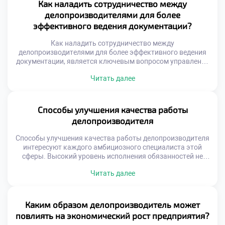
документы в техникум для получения антикризисных
Как наладить сотрудничество между
компетенций. Образовательная программа моделирует
делопроизводителями для более
стрессовые ситуации управления информацией. Будущие
эффективного ведения документации?
профессионалы учатся принимать взвешенные решения
под […]
Как наладить сотрудничество между
делопроизводителями для более эффективного ведения
документации, является ключевым вопросом управления
офисом. Изолированная работа специалистов порождает
Читать далее
дублирование функций и ошибок. Единый подход к
оформлению бумаг обеспечивает целостность системы.
Командное взаимодействие ускоряет обработку
входящих потоков информации. Синергия сотрудников
Способы улучшения качества работы
превышает сумму индивидуальных усилий каждого.
делопроизводителя
Качество документооборота зависит от слаженности
коллектива. Эффективность достигается через
Способы улучшения качества работы делопроизводителя
осознанную […]
интересуют каждого амбициозного специалиста этой
сферы. Высокий уровень исполнения обязанностей не
дается автоматически вместе с дипломом. Это результат
Читать далее
осознанных усилий, регулярной практики и постоянного
самосовершенствования. Качество труда напрямую
определяет ценность сотрудника для любой организации.
Профессиональное мастерство строится на сочетании
Каким образом делопроизводитель может
жестких навыков и личной дисциплины. Техническая
повлиять на экономический рост предприятия?
грамотность без ответственного отношения к […]