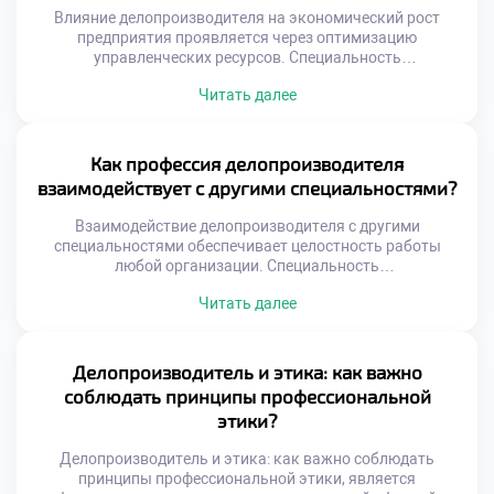
Влияние делопроизводителя на экономический рост
предприятия проявляется через оптимизацию
управленческих ресурсов. Специальность
«Делопроизводитель» учит студентов видеть прямую
Читать далее
связь между порядком в документах и прибылью.
Эффективный документооборот сокращает издержки и
ускоряет бизнес-процессы организации. Многие
абитуриенты стремятся быстро поступить учиться в
Как профессия делопроизводителя
техникум для освоения этой перспективной профессии.
взаимодействует с другими специальностями?
Учебная программа раскрывает экономическую суть
административной работы будущего специалиста.
Взаимодействие делопроизводителя с другими
Студенты […]
специальностями обеспечивает целостность работы
любой организации. Специальность
«Делопроизводитель» выступает связующим звеном
Читать далее
между разрозненными отделами. Без этой интеграции
управление превращается в хаотичный набор действий.
Абитуриенты часто хотят поступить учиться в техникум
для получения универсальных навыков.
Делопроизводитель и этика: как важно
Образовательная программа раскрывает механизмы
соблюдать принципы профессиональной
межфункционального сотрудничества студентов.
этики?
Будущие специалисты учатся говорить на языке разных
профессий. Эффективность бизнеса […]
Делопроизводитель и этика: как важно соблюдать
принципы профессиональной этики, является