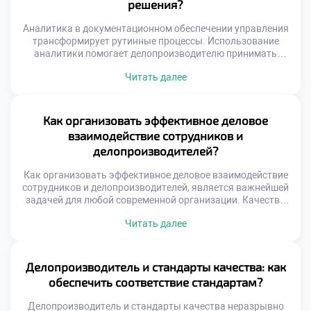
решения?
бумаги […]
Аналитика в документационном обеспечении управления
трансформирует рутинные процессы. Использование
аналитики помогает делопроизводителю принимать
обоснованные решения на основе фактов. Цифровые
Читать далее
данные заменяют интуитивные догадки в современной
офисной работе. Специалист видит скрытые
закономерности в массивах входящей корреспонденции.
Это повышает качество управленческих решений и
Как организовать эффективное деловое
снижает риски ошибок. Современный документооборот
взаимодействие сотрудников и
генерирует огромное количество структурированной
делопроизводителей?
информации. Простая регистрация документов уже […]
Как организовать эффективное деловое взаимодействие
сотрудников и делопроизводителей, является важнейшей
задачей для любой современной организации. Качество
документооборота напрямую зависит от слаженности
Читать далее
работы всего коллектива. Делопроизводитель не может
функционировать в изоляции от других отделов.
Коммуникационные разрывы порождают ошибки,
задержки и конфликты. Эффективное взаимодействие
Делопроизводитель и стандарты качества: как
строится на четких правилах и взаимном уважении.
обеспечить соответствие стандартам?
Понимание ролей каждого участника процесса устраняет
[…]
Делопроизводитель и стандарты качества неразрывно