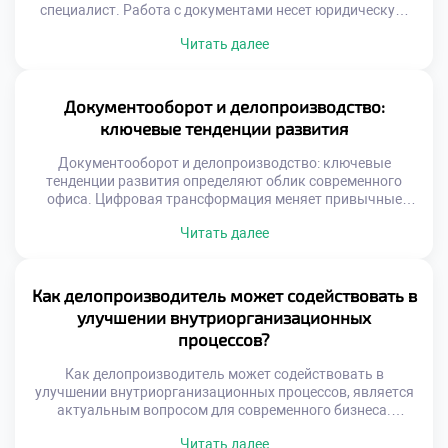
специалист. Работа с документами несет юридическую,
финансовую и репутационную ответственность для
Читать далее
организации. Ошибки в этой сфере могут привести к
серьезным негативным последствиям для бизнеса.
Управление рисками является неотъемлемой частью
профессиональной компетенции современного
Документооборот и делопроизводство:
сотрудника. Понимание природы угроз позволяет
ключевые тенденции развития
предотвращать проблемы до их возникновения. Риски
делятся […]
Документооборот и делопроизводство: ключевые
тенденции развития определяют облик современного
офиса. Цифровая трансформация меняет привычные
подходы к работе с информацией. Бумажные носители
Читать далее
уступают место интеллектуальным системам. Специалист
должен понимать вектор технологических изменений.
Адаптация к новшествам гарантирует востребованность
на рынке труда. Тенденции затрагивают не только
Как делопроизводитель может содействовать в
технику, но и процессы. Меняются стандарты
улучшении внутриорганизационных
взаимодействия между сотрудниками и отделами.
процессов?
Ускоряется […]
Как делопроизводитель может содействовать в
улучшении внутриорганизационных процессов, является
актуальным вопросом для современного бизнеса.
Специалист по документационному обеспечению
Читать далее
обладает уникальным обзором деятельности компании.