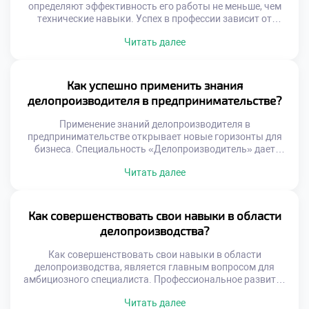
определяют эффективность его работы не меньше, чем
технические навыки. Успех в профессии зависит от
внутреннего склада характера и эмоциональной
Читать далее
устойчивости специалиста. Документационное
обеспечение управления требует особого психотипа и
набора личностных качеств. Именно они позволяют
справляться с высокими нагрузками и ответственностью
Как успешно применить знания
ежедневно. Работа с документами — это постоянный
делопроизводителя в предпринимательстве?
контакт с информацией и людьми […]
Применение знаний делопроизводителя в
предпринимательстве открывает новые горизонты для
бизнеса. Специальность «Делопроизводитель» дает
уникальные инструменты для управления собственным
Читать далее
делом. Системный подход к документам становится
фундаментом коммерческого успеха. Многие выпускники
школ мечтают поступить учиться в лучший техникум для
старта своего проекта. Образование формирует навыки,
Как совершенствовать свои навыки в области
необходимые каждому начинающему бизнесмену.
делопроизводства?
Грамотное оформление бумаг защищает от юридических
и финансовых […]
Как совершенствовать свои навыки в области
делопроизводства, является главным вопросом для
амбициозного специалиста. Профессиональное развитие
не заканчивается с получением диплома об образовании.
Читать далее
Современная офисная среда требует постоянной