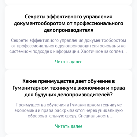
адаптации и обучения новым методам. Стагнация в
знаниях неизбежно ведет к снижению
конкурентоспособности на рынке труда. Успешная
Секреты эффективного управления
карьера строится на непрерывном процессе
документооборотом от профессионального
самосовершенствования и роста. Делопроизводство
делопроизводителя
трансформируется под […]
Секреты эффективного управления документооборотом
от профессионального делопроизводителя основаны на
системном подходе к информации. Хаотичное накопление
бумаг и файлов неизбежно тормозит работу любой
Читать далее
современной организации. Только выверенная система
позволяет превратить данные в управляемый ресурс
компании. Профессионал видит за каждым документом
не просто текст, а элемент бизнес-процесса.
Какие преимущества дает обучение в
Эффективность документооборота напрямую влияет на
Гуманитарном техникуме экономики и права
скорость принятия управленческих решений. Задержки
для будущих делопроизводителей?
[…]
Преимущества обучения в Гуманитарном техникуме
экономики и права раскрываются через уникальную
образовательную среду. Специальность
«Делопроизводитель» здесь преподается с акцентом на
Читать далее
современные гуманитарные ценности. Студенты
получают не просто навыки, а целостное понимание