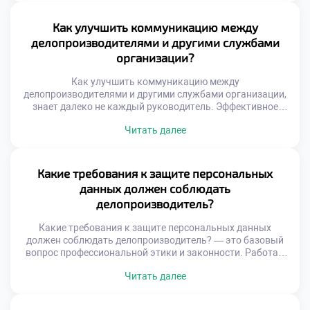
разными индустриями и культурами. Накопленный багаж
знаний трансформируется в конкурентное преимущество
Как улучшить коммуникацию между
на рынке труда. Переход из одной отрасли в другую
делопроизводителями и другими службами
обогащает экспертный кругозор. Умение адаптировать
организации?
стандарты […]
Как улучшить коммуникацию между
делопроизводителями и другими службами организации,
знает далеко не каждый руководитель. Эффективное
взаимодействие отделов является фундаментом
Читать далее
успешной работы всей компании. Документооборот
связывает разрозненные подразделения в единую
управляемую систему. Качество этой связи напрямую
определяет скорость бизнес-процессов и общую
Какие требования к защите персональных
результативность. Конфликты и задержки часто
данных должен соблюдать
возникают из-за непонимания специфики смежных
делопроизводитель?
функций. Сотрудники видят только свою […]
Какие требования к защите персональных данных
должен соблюдать делопроизводитель? — это базовый
вопрос профессиональной этики и законности. Работа с
документами неразрывно связана с обработкой личной
Читать далее
информации сотрудников и клиентов. Нарушение
конфиденциальности влечет серьезные правовые
последствия для организации и самого специалиста.