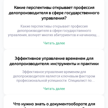
решают подать документы в хороший техникум для
развития навыков коммуникации. Учебная программа
Какие перспективы открывает профессия
уделяет огромное внимание культуре речи и этикету.
делопроизводителя в сфере государственного
Будущие профессионалы учатся выстраивать
управления?
конструктивный […]
Какие перспективы открывает профессия
делопроизводителя в сфере государственного
управления, волнует многих абитуриентов и начинающих
специалистов. Государственная служба традиционно
Читать далее
ассоциируется со стабильностью и социальными
гарантиями. Однако современная госслужба требует
совершенно нового уровня компетенций от сотрудников.
Делопроизводство здесь является фундаментом всей
Эффективное управление временем для
управленческой вертикали власти. Без качественного
делопроизводителя: инструменты и практики
документационного обеспечения функционирование
аппарата невозможно. Специалист выступает связующим
Эффективное управление временем для
звеном между законом […]
делопроизводителя является ключевым фактором
профессиональной успешности. Специалист по
документационному обеспечению ежедневно
Читать далее
обрабатывает огромные массивы входящей информации.
Без четкой системы планирования работа превращается
в бесконечную череду авралов. Тайм-менеджмент
позволяет сохранять высокую продуктивность без
Что нужно знать о документообороте для
эмоционального выгорания и стресса. Грамотная