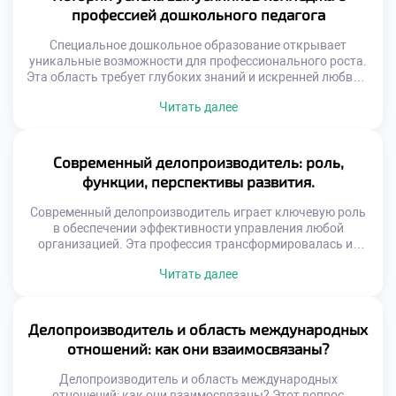
профессией дошкольного педагога
Специальное дошкольное образование открывает
уникальные возможности для профессионального роста.
Эта область требует глубоких знаний и искренней любви к
детям. Выпускники становятся настоящими
Читать далее
наставниками для маленьких личностей. Их труд
формирует будущее поколение граждан нашей страны.
Профессия педагога всегда была востребованной и
уважаемой в обществе. Сегодня спрос на
Современный делопроизводитель: роль,
квалифицированных специалистов только возрастает.
функции, перспективы развития.
Родители ищут лучших воспитателей для […]
Современный делопроизводитель играет ключевую роль
в обеспечении эффективности управления любой
организацией. Эта профессия трансформировалась из
технической специальности в стратегическую функцию
Читать далее
бизнеса. Специалист сегодня управляет
информационными потоками и обеспечивает
юридическую безопасность компании. Именно от его
компетенций зависит скорость принятия решений и
Делопроизводитель и область международных
качество корпоративных коммуникаций. Функционал
отношений: как они взаимосвязаны?
документаведа вышел далеко за рамки простой
регистрации бумаг и архивирования. Цифровизация […]
Делопроизводитель и область международных
отношений: как они взаимосвязаны? Этот вопрос