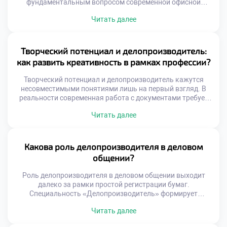
фундаментальным вопросом современной офисной
культуры. Технических навыков для успешной работы
Читать далее
сегодня категорически недостаточно. Специалист
ежедневно взаимодействует с конфиденциальной
информацией и людьми. Нравственные ориентиры
определяют качество этих сложных взаимодействий.
Творческий потенциал и делопроизводитель:
Доверие к сотруднику строится именно на этических
как развить креативность в рамках профессии?
принципах. Репутация организации напрямую зависит от
поведения персонала. Профессиональная этика […]
Творческий потенциал и делопроизводитель кажутся
несовместимыми понятиями лишь на первый взгляд. В
реальности современная работа с документами требует
нестандартного мышления и гибких решений. Жесткие
Читать далее
регламенты задают рамки, но не отменяют
необходимость поиска оптимальных путей. Именно
креативный подход отличает ценного специалиста от
простого исполнителя инструкций. Креативность в
Какова роль делопроизводителя в деловом
документообороте проявляется через умение
общении?
оптимизировать сложные процессы. Специалист находит
[…]
Роль делопроизводителя в деловом общении выходит
далеко за рамки простой регистрации бумаг.
Специальность «Делопроизводитель» формирует
уникальные коммуникативные компетенции у студентов.
Читать далее
Специалист выступает связующим звеном между
организацией и внешним миром. Многие абитуриенты