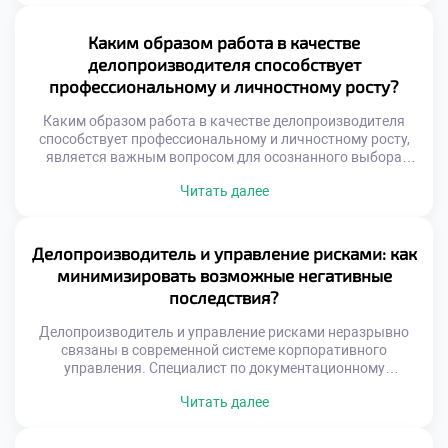
становится связующим звеном между культурами
делового общения. Грамотное оформление бумаг
гарантирует успех трансграничных сделок. Понимание
Каким образом работа в качестве
этой связи необходимо для эффективной международной
делопроизводителя способствует
коммуникации. Международный документооборот
профессиональному и личностному росту?
регулируется сложной системой норм. Национальные
правила часто […]
Каким образом работа в качестве делопроизводителя
способствует профессиональному и личностному росту,
является важным вопросом для осознанного выбора
карьеры. Эта профессия трансформирует человека через
Читать далее
ежедневную практику упорядочивания хаоса. Специалист
не просто обрабатывает бумаги, а выстраивает системы.
Работа с информацией развивает аналитическое
мышление и внимательность к деталям. Ответственность
Делопроизводитель и управление рисками: как
за документы формирует зрелость и дисциплину.
минимизировать возможные негативные
Личностные качества совершенствуются […]
последствия?
Делопроизводитель и управление рисками неразрывно
связаны в современной системе корпоративного
управления. Специалист по документационному
обеспечению выступает первым рубежом защиты
Читать далее
организации от угроз. Грамотная работа с документами
предотвращает юридические, финансовые и
репутационные потери компании. Именно профилактика