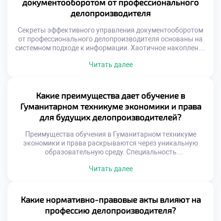
документооборотом от профессионального
самосовершенствования и роста. Делопроизводство
делопроизводителя
трансформируется под […]
Секреты эффективного управления документооборотом
от профессионального делопроизводителя основаны на
системном подходе к информации. Хаотичное накопление
бумаг и файлов неизбежно тормозит работу любой
Читать далее
современной организации. Только выверенная система
позволяет превратить данные в управляемый ресурс
компании. Профессионал видит за каждым документом
не просто текст, а элемент бизнес-процесса.
Какие преимущества дает обучение в
Эффективность документооборота напрямую влияет на
Гуманитарном техникуме экономики и права
скорость принятия управленческих решений. Задержки
для будущих делопроизводителей?
[…]
Преимущества обучения в Гуманитарном техникуме
экономики и права раскрываются через уникальную
образовательную среду. Специальность
«Делопроизводитель» здесь преподается с акцентом на
Читать далее
современные гуманитарные ценности. Студенты
получают не просто навыки, а целостное понимание
профессии. Учебное заведение формирует у будущих
специалистов особое профессиональное мышление и
Какие нормативно-правовые акты влияют на
этику. Теоретические знания тесно переплетаются с
профессию делопроизводителя?
практикой реального документооборота. Выпускники