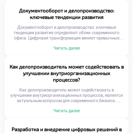
Управление рисками является неотъемлемой частью
профессиональной компетенции современного
Документооборот и делопроизводство:
сотрудника. Понимание природы угроз позволяет
ключевые тенденции развития
предотвращать проблемы до их возникновения. Риски
делятся […]
Документооборот и делопроизводство: ключевые
тенденции развития определяют облик современного
офиса. Цифровая трансформация меняет привычные
подходы к работе с информацией. Бумажные носители
Читать далее
уступают место интеллектуальным системам. Специалист
должен понимать вектор технологических изменений.
Адаптация к новшествам гарантирует востребованность
на рынке труда. Тенденции затрагивают не только
Как делопроизводитель может содействовать в
технику, но и процессы. Меняются стандарты
улучшении внутриорганизационных
взаимодействия между сотрудниками и отделами.
процессов?
Ускоряется […]
Как делопроизводитель может содействовать в
улучшении внутриорганизационных процессов, является
актуальным вопросом для современного бизнеса.
Специалист по документационному обеспечению
Читать далее
обладает уникальным обзором деятельности компании.
Через его руки проходят информационные потоки всех
подразделений организации. Это позволяет видеть
системные проблемы, скрытые от узких специалистов.
Разработка и внедрение цифровых решений в
Делопроизводитель способен выступать агентом