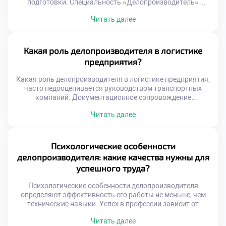
подготовки. Специальность «Делопроизводитель»
требует глубокого понимания движения информации
Читать далее
внутри организации. Без этих знаний невозможно
обеспечить эффективную работу современного
учреждения. Абитуриенты часто хотят поступить учиться
в техникум именно ради освоения данной дисциплины.
Какая роль делопроизводителя в логистике
Учебный курс раскрывает все тонкости регистрации и
предприятия?
контроля документов. Студенты учатся управлять
информационными потоками осознанно и […]
Какая роль делопроизводителя в логистике предприятия,
часто недооценивается руководством транспортных
компаний. Документационное сопровождение
грузопотоков является кровеносной системой
Читать далее
снабжения. Без грамотного оформления бумаг движение
товаров останавливается мгновенно. Специалист
обеспечивает юридическую чистоту каждой
логистической операции. Его работа напрямую влияет на
Психологические особенности
скорость доставки и финансовые результаты. Ошибки в
делопроизводителя: какие качества нужны для
документах ведут к простоям транспорта и штрафам.
успешного труда?
Делопроизводитель выступает гарантом […]
Психологические особенности делопроизводителя
определяют эффективность его работы не меньше, чем
технические навыки. Успех в профессии зависит от
внутреннего склада характера и эмоциональной
Читать далее
устойчивости специалиста. Документационное