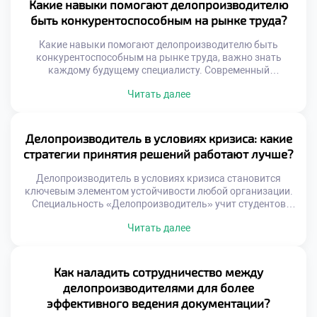
алгоритмов работы с документами. Практический опыт
Какие навыки помогают делопроизводителю
формируется еще до выхода на реальное рабочее место.
быть конкурентоспособным на рынке труда?
Активность студента становится главным […]
Какие навыки помогают делопроизводителю быть
конкурентоспособным на рынке труда, важно знать
каждому будущему специалисту. Современный
работодатель ищет не просто исполнителя рутинных
Читать далее
операций, а универсального сотрудника. Конкуренция за
хорошие вакансии требует наличия уникального набора
компетенций. Именно сочетание разных умений выделяет
кандидата среди сотен других соискателей. Рынок труда
Делопроизводитель в условиях кризиса: какие
динамично меняется под влиянием цифровых технологий
стратегии принятия решений работают лучше?
и новых стандартов. […]
Делопроизводитель в условиях кризиса становится
ключевым элементом устойчивости любой организации.
Специальность «Делопроизводитель» учит студентов
адаптировать документооборот к экстремальным
Читать далее
внешним условиям. Грамотные решения специалиста
сохраняют работоспособность учреждения даже при
дефиците ресурсов. Абитуриенты часто хотят подать
документы в техникум для получения антикризисных
Как наладить сотрудничество между
компетенций. Образовательная программа моделирует
делопроизводителями для более
стрессовые ситуации управления информацией. Будущие
эффективного ведения документации?
профессионалы учатся принимать взвешенные решения