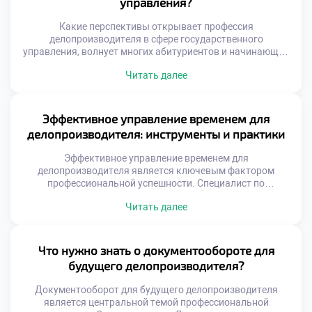
управления?
конструктивный […]
Какие перспективы открывает профессия
делопроизводителя в сфере государственного
управления, волнует многих абитуриентов и начинающих
специалистов. Государственная служба традиционно
Читать далее
ассоциируется со стабильностью и социальными
гарантиями. Однако современная госслужба требует
совершенно нового уровня компетенций от сотрудников.
Делопроизводство здесь является фундаментом всей
Эффективное управление временем для
управленческой вертикали власти. Без качественного
делопроизводителя: инструменты и практики
документационного обеспечения функционирование
аппарата невозможно. Специалист выступает связующим
Эффективное управление временем для
звеном между законом […]
делопроизводителя является ключевым фактором
профессиональной успешности. Специалист по
документационному обеспечению ежедневно
Читать далее
обрабатывает огромные массивы входящей информации.
Без четкой системы планирования работа превращается
в бесконечную череду авралов. Тайм-менеджмент
позволяет сохранять высокую продуктивность без
Что нужно знать о документообороте для
эмоционального выгорания и стресса. Грамотная
будущего делопроизводителя?
организация личного времени напрямую влияет на
качество документов и скорость реакций. Хаотичная
Документооборот для будущего делопроизводителя
спешка неизбежно […]
является центральной темой профессиональной