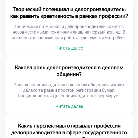
информацией и людьми. Нравственные ориентиры
определяют качество этих сложных взаимодействий.
Творческий потенциал и делопроизводитель:
Доверие к сотруднику строится именно на этических
как развить креативность в рамках профессии?
принципах. Репутация организации напрямую зависит от
поведения персонала. Профессиональная этика […]
Творческий потенциал и делопроизводитель кажутся
несовместимыми понятиями лишь на первый взгляд. В
реальности современная работа с документами требует
нестандартного мышления и гибких решений. Жесткие
Читать далее
регламенты задают рамки, но не отменяют
необходимость поиска оптимальных путей. Именно
креативный подход отличает ценного специалиста от
простого исполнителя инструкций. Креативность в
Какова роль делопроизводителя в деловом
документообороте проявляется через умение
общении?
оптимизировать сложные процессы. Специалист находит
[…]
Роль делопроизводителя в деловом общении выходит
далеко за рамки простой регистрации бумаг.
Специальность «Делопроизводитель» формирует
уникальные коммуникативные компетенции у студентов.
Читать далее
Специалист выступает связующим звеном между
организацией и внешним миром. Многие абитуриенты
решают подать документы в хороший техникум для
развития навыков коммуникации. Учебная программа
Какие перспективы открывает профессия
уделяет огромное внимание культуре речи и этикету.
делопроизводителя в сфере государственного
Будущие профессионалы учатся выстраивать