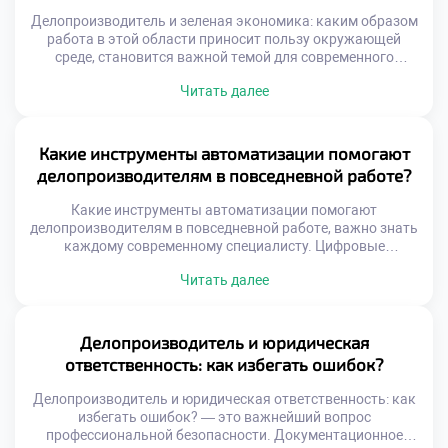
Делопроизводитель и зеленая экономика: каким образом
работа в этой области приносит пользу окружающей
среде, становится важной темой для современного
бизнеса. Экологическая ответственность организации
Читать далее
начинается с грамотного управления ресурсами.
Специалист по документационному обеспечению играет
ключевую роль в этом процессе. Его ежедневные решения
напрямую влияют на экологический след компании.
Какие инструменты автоматизации помогают
Переход к устойчивому развитию требует пересмотра
делопроизводителям в повседневной работе?
привычных офисных […]
Какие инструменты автоматизации помогают
делопроизводителям в повседневной работе, важно знать
каждому современному специалисту. Цифровые
технологии кардинально изменили подход к управлению
Читать далее
документацией и информацией. Ручной труд уступает
место интеллектуальным системам обработки данных.
Владение этими инструментами стало обязательным
требованием рынка труда. Автоматизация освобождает
Делопроизводитель и юридическая
время для аналитической и творческой деятельности
ответственность: как избегать ошибок?
сотрудника. Рутинные операции выполняются
программами быстрее и точнее […]
Делопроизводитель и юридическая ответственность: как
избегать ошибок? — это важнейший вопрос
профессиональной безопасности. Документационное