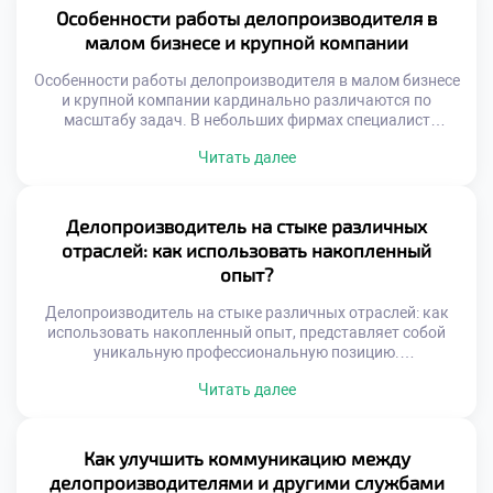
проблем отличает профессионала высокого класса от
Особенности работы делопроизводителя в
обычного исполнителя. Управление рисками требует
малом бизнесе и крупной компании
системного мышления и глубокого понимания бизнес-
процессов. Недостаточно просто оформлять […]
Особенности работы делопроизводителя в малом бизнесе
и крупной компании кардинально различаются по
масштабу задач. В небольших фирмах специалист
выполняет функции универсального сотрудника. Крупные
Читать далее
корпорации требуют узкой специализации и строгой
регламентации процессов. Понимание этих различий
помогает осознанно строить карьерную траекторию.
Выбор места работы определяет ежедневную рутину и
Делопроизводитель на стыке различных
темп профессионального роста. Специфика среды
отраслей: как использовать накопленный
формирует уникальный набор компетенций […]
опыт?
Делопроизводитель на стыке различных отраслей: как
использовать накопленный опыт, представляет собой
уникальную профессиональную позицию.
Универсальность навыков документационного
Читать далее
обеспечения позволяет работать в любой сфере бизнеса.
Специалист становится связующим звеном между
разными индустриями и культурами. Накопленный багаж
знаний трансформируется в конкурентное преимущество
Как улучшить коммуникацию между
на рынке труда. Переход из одной отрасли в другую
делопроизводителями и другими службами
обогащает экспертный кругозор. Умение адаптировать