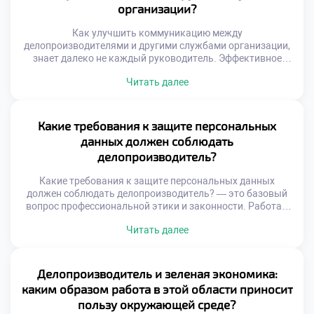
организации?
стандарты […]
Как улучшить коммуникацию между
делопроизводителями и другими службами организации,
знает далеко не каждый руководитель. Эффективное
взаимодействие отделов является фундаментом
Читать далее
успешной работы всей компании. Документооборот
связывает разрозненные подразделения в единую
управляемую систему. Качество этой связи напрямую
определяет скорость бизнес-процессов и общую
Какие требования к защите персональных
результативность. Конфликты и задержки часто
данных должен соблюдать
возникают из-за непонимания специфики смежных
делопроизводитель?
функций. Сотрудники видят только свою […]
Какие требования к защите персональных данных
должен соблюдать делопроизводитель? — это базовый
вопрос профессиональной этики и законности. Работа с
документами неразрывно связана с обработкой личной
Читать далее
информации сотрудников и клиентов. Нарушение
конфиденциальности влечет серьезные правовые
последствия для организации и самого специалиста.
Делопроизводитель выступает первым рубежом защиты
Делопроизводитель и зеленая экономика:
чувствительных сведений. Понимание норм безопасности
каким образом работа в этой области приносит
является обязательной компетенцией современного
пользу окружающей среде?
сотрудника. […]