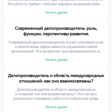
Эта область требует глубоких знаний и искренней любви к
детям. Выпускники становятся настоящими
Читать далее
наставниками для маленьких личностей. Их труд
формирует будущее поколение граждан нашей страны.
Профессия педагога всегда была востребованной и
уважаемой в обществе. Сегодня спрос на
Современный делопроизводитель: роль,
квалифицированных специалистов только возрастает.
функции, перспективы развития.
Родители ищут лучших воспитателей для […]
Современный делопроизводитель играет ключевую роль
в обеспечении эффективности управления любой
организацией. Эта профессия трансформировалась из
технической специальности в стратегическую функцию
Читать далее
бизнеса. Специалист сегодня управляет
информационными потоками и обеспечивает
юридическую безопасность компании. Именно от его
компетенций зависит скорость принятия решений и
Делопроизводитель и область международных
качество корпоративных коммуникаций. Функционал
отношений: как они взаимосвязаны?
документаведа вышел далеко за рамки простой
регистрации бумаг и архивирования. Цифровизация […]
Делопроизводитель и область международных
отношений: как они взаимосвязаны? Этот вопрос
раскрывает специфику работы в глобальной среде.
Документационное обеспечение внешнеэкономической
Читать далее
деятельности имеет уникальные стандарты. Специалист