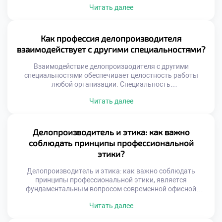
Читать далее
связь между порядком в документах и прибылью.
Эффективный документооборот сокращает издержки и
ускоряет бизнес-процессы организации. Многие
абитуриенты стремятся быстро поступить учиться в
Как профессия делопроизводителя
техникум для освоения этой перспективной профессии.
взаимодействует с другими специальностями?
Учебная программа раскрывает экономическую суть
административной работы будущего специалиста.
Взаимодействие делопроизводителя с другими
Студенты […]
специальностями обеспечивает целостность работы
любой организации. Специальность
«Делопроизводитель» выступает связующим звеном
Читать далее
между разрозненными отделами. Без этой интеграции
управление превращается в хаотичный набор действий.
Абитуриенты часто хотят поступить учиться в техникум
для получения универсальных навыков.
Делопроизводитель и этика: как важно
Образовательная программа раскрывает механизмы
соблюдать принципы профессиональной
межфункционального сотрудничества студентов.
этики?
Будущие специалисты учатся говорить на языке разных
профессий. Эффективность бизнеса […]
Делопроизводитель и этика: как важно соблюдать
принципы профессиональной этики, является
фундаментальным вопросом современной офисной
культуры. Технических навыков для успешной работы
Читать далее
сегодня категорически недостаточно. Специалист
ежедневно взаимодействует с конфиденциальной