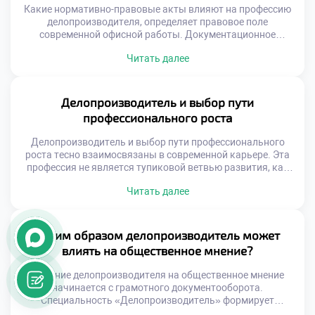
выходят подготовленными к […]
Какие нормативно-правовые акты влияют на профессию
делопроизводителя, определяет правовое поле
современной офисной работы. Документационное
обеспечение управления не существует вне
Читать далее
законодательного контекста. Каждый созданный
документ имеет юридическую силу и последствия.
Специалист обязан знать законы так же хорошо, как и
правила оформления. Незнание норм права делает
Делопроизводитель и выбор пути
работу специалиста профессионально непригодной.
профессионального роста
Правовая грамотность является фундаментом всей
делопроизводственной деятельности. […]
Делопроизводитель и выбор пути профессионального
роста тесно взаимосвязаны в современной карьере. Эта
профессия не является тупиковой ветвью развития, как
считают некоторые скептики. Напротив, она служит
Читать далее
надежным стартовым плацдармом для множества
траекторий. Грамотный специалист сам конструирует
свое будущее, опираясь на полученные знания.
Документационное обеспечение управления находится на
Каким образом делопроизводитель может
стыке многих бизнес-процессов. Такое положение дает
влиять на общественное мнение?
уникальный обзор деятельности […]
Влияние делопроизводителя на общественное мнение
начинается с грамотного документооборота.
Специальность «Делопроизводитель» формирует
уникальные навыки управления информационными