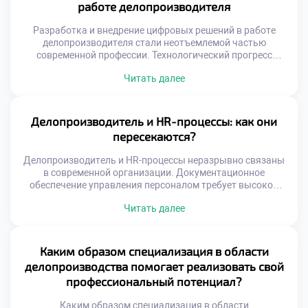
работе делопроизводителя
позитивных организационных изменений. Его роль
трансформируется из исполнителя в оптимизатора […]
Разработка и внедрение цифровых решений в работе
делопроизводителя стали неотъемлемой частью
современной профессии. Технологический прогресс
кардинально меняет подходы к управлению
Читать далее
документацией и информацией. Специалист сегодня
выступает не просто пользователем, а активным
участником трансформации процессов. Именно его
экспертиза определяет успех автоматизации в любой
Делопроизводитель и HR-процессы: как они
организации. Цифровизация требует глубокого
пересекаются?
понимания специфики документооборота и бизнес-задач.
Простая покупка программного обеспечения […]
Делопроизводитель и HR-процессы неразрывно связаны
в современной организации. Документационное
обеспечение управления персоналом требует высокой
точности. Ошибки в кадровых бумагах ведут к серьезным
Читать далее
последствиям. Специалист по документам становится
ключевым звеном кадровой системы. Взаимодействие
этих сфер определяет эффективность всей компании.
Пересечение функций происходит на уровне
Каким образом специализация в области
нормативного регулирования. Трудовое
делопроизводства помогает реализовать свой
законодательство диктует строгие правила оформления
профессиональный потенциал?
бумаг. Делопроизводитель обеспечивает юридическую
[…]
Каким образом специализация в области