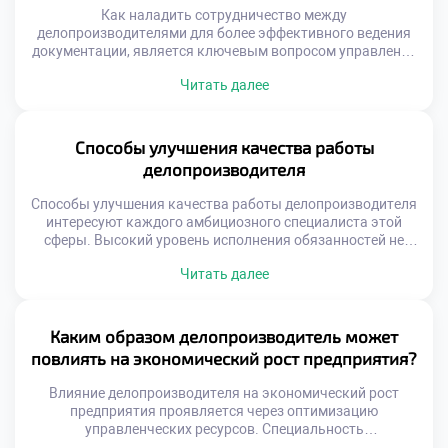
под […]
Как наладить сотрудничество между
делопроизводителями для более эффективного ведения
документации, является ключевым вопросом управления
офисом. Изолированная работа специалистов порождает
Читать далее
дублирование функций и ошибок. Единый подход к
оформлению бумаг обеспечивает целостность системы.
Командное взаимодействие ускоряет обработку
входящих потоков информации. Синергия сотрудников
Способы улучшения качества работы
превышает сумму индивидуальных усилий каждого.
делопроизводителя
Качество документооборота зависит от слаженности
коллектива. Эффективность достигается через
Способы улучшения качества работы делопроизводителя
осознанную […]
интересуют каждого амбициозного специалиста этой
сферы. Высокий уровень исполнения обязанностей не
дается автоматически вместе с дипломом. Это результат
Читать далее
осознанных усилий, регулярной практики и постоянного
самосовершенствования. Качество труда напрямую
определяет ценность сотрудника для любой организации.
Профессиональное мастерство строится на сочетании
Каким образом делопроизводитель может
жестких навыков и личной дисциплины. Техническая
повлиять на экономический рост предприятия?
грамотность без ответственного отношения к […]
Влияние делопроизводителя на экономический рост
предприятия проявляется через оптимизацию
управленческих ресурсов. Специальность
«Делопроизводитель» учит студентов видеть прямую