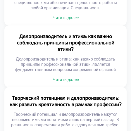
Студенты […]
специальностями обеспечивает целостность работы
любой организации. Специальность
«Делопроизводитель» выступает связующим звеном
Читать далее
между разрозненными отделами. Без этой интеграции
управление превращается в хаотичный набор действий.
Абитуриенты часто хотят поступить учиться в техникум
для получения универсальных навыков.
Делопроизводитель и этика: как важно
Образовательная программа раскрывает механизмы
соблюдать принципы профессиональной
межфункционального сотрудничества студентов.
этики?
Будущие специалисты учатся говорить на языке разных
профессий. Эффективность бизнеса […]
Делопроизводитель и этика: как важно соблюдать
принципы профессиональной этики, является
фундаментальным вопросом современной офисной
культуры. Технических навыков для успешной работы
Читать далее
сегодня категорически недостаточно. Специалист
ежедневно взаимодействует с конфиденциальной
информацией и людьми. Нравственные ориентиры
определяют качество этих сложных взаимодействий.
Творческий потенциал и делопроизводитель:
Доверие к сотруднику строится именно на этических
как развить креативность в рамках профессии?
принципах. Репутация организации напрямую зависит от
поведения персонала. Профессиональная этика […]
Творческий потенциал и делопроизводитель кажутся
несовместимыми понятиями лишь на первый взгляд. В
реальности современная работа с документами требует
нестандартного мышления и гибких решений. Жесткие