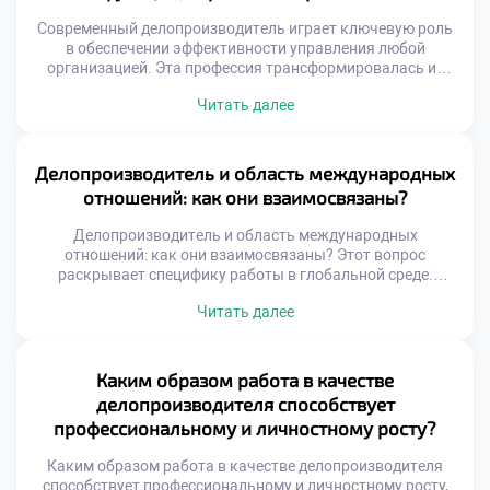
Современный делопроизводитель играет ключевую роль
в обеспечении эффективности управления любой
организацией. Эта профессия трансформировалась из
технической специальности в стратегическую функцию
Читать далее
бизнеса. Специалист сегодня управляет
информационными потоками и обеспечивает
юридическую безопасность компании. Именно от его
компетенций зависит скорость принятия решений и
Делопроизводитель и область международных
качество корпоративных коммуникаций. Функционал
отношений: как они взаимосвязаны?
документаведа вышел далеко за рамки простой
регистрации бумаг и архивирования. Цифровизация […]
Делопроизводитель и область международных
отношений: как они взаимосвязаны? Этот вопрос
раскрывает специфику работы в глобальной среде.
Документационное обеспечение внешнеэкономической
Читать далее
деятельности имеет уникальные стандарты. Специалист
становится связующим звеном между культурами
делового общения. Грамотное оформление бумаг
гарантирует успех трансграничных сделок. Понимание
Каким образом работа в качестве
этой связи необходимо для эффективной международной
делопроизводителя способствует
коммуникации. Международный документооборот
профессиональному и личностному росту?
регулируется сложной системой норм. Национальные
правила часто […]
Каким образом работа в качестве делопроизводителя
способствует профессиональному и личностному росту,