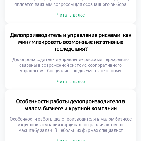
является важным вопросом для осознанного выбора
карьеры. Эта профессия трансформирует человека через
Читать далее
ежедневную практику упорядочивания хаоса. Специалист
не просто обрабатывает бумаги, а выстраивает системы.
Работа с информацией развивает аналитическое
мышление и внимательность к деталям. Ответственность
Делопроизводитель и управление рисками: как
за документы формирует зрелость и дисциплину.
минимизировать возможные негативные
Личностные качества совершенствуются […]
последствия?
Делопроизводитель и управление рисками неразрывно
связаны в современной системе корпоративного
управления. Специалист по документационному
обеспечению выступает первым рубежом защиты
Читать далее
организации от угроз. Грамотная работа с документами
предотвращает юридические, финансовые и
репутационные потери компании. Именно профилактика
проблем отличает профессионала высокого класса от
Особенности работы делопроизводителя в
обычного исполнителя. Управление рисками требует
малом бизнесе и крупной компании
системного мышления и глубокого понимания бизнес-
процессов. Недостаточно просто оформлять […]
Особенности работы делопроизводителя в малом бизнесе
и крупной компании кардинально различаются по
масштабу задач. В небольших фирмах специалист
выполняет функции универсального сотрудника. Крупные