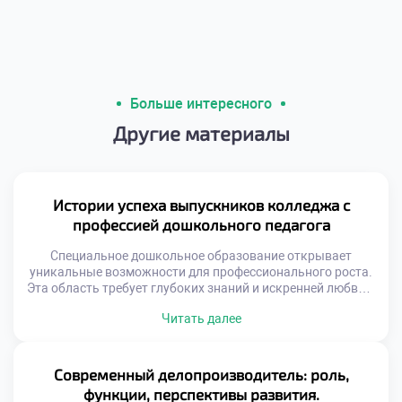
Больше интересного
Другие материалы
Истории успеха выпускников колледжа с
профессией дошкольного педагога
Специальное дошкольное образование открывает
уникальные возможности для профессионального роста.
Эта область требует глубоких знаний и искренней любви к
детям. Выпускники становятся настоящими
Читать далее
наставниками для маленьких личностей. Их труд
формирует будущее поколение граждан нашей страны.
Профессия педагога всегда была востребованной и
уважаемой в обществе. Сегодня спрос на
Современный делопроизводитель: роль,
квалифицированных специалистов только возрастает.
функции, перспективы развития.
Родители ищут лучших воспитателей для […]