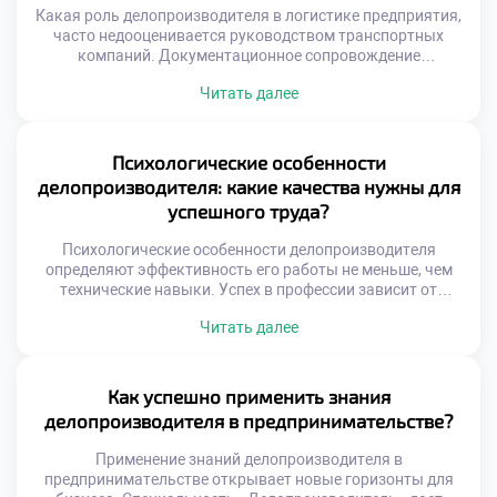
информационными потоками осознанно и […]
Какая роль делопроизводителя в логистике предприятия,
часто недооценивается руководством транспортных
компаний. Документационное сопровождение
грузопотоков является кровеносной системой
Читать далее
снабжения. Без грамотного оформления бумаг движение
товаров останавливается мгновенно. Специалист
обеспечивает юридическую чистоту каждой
логистической операции. Его работа напрямую влияет на
Психологические особенности
скорость доставки и финансовые результаты. Ошибки в
делопроизводителя: какие качества нужны для
документах ведут к простоям транспорта и штрафам.
успешного труда?
Делопроизводитель выступает гарантом […]
Психологические особенности делопроизводителя
определяют эффективность его работы не меньше, чем
технические навыки. Успех в профессии зависит от
внутреннего склада характера и эмоциональной
Читать далее
устойчивости специалиста. Документационное
обеспечение управления требует особого психотипа и
набора личностных качеств. Именно они позволяют
справляться с высокими нагрузками и ответственностью
Как успешно применить знания
ежедневно. Работа с документами — это постоянный
делопроизводителя в предпринимательстве?
контакт с информацией и людьми […]
Применение знаний делопроизводителя в
предпринимательстве открывает новые горизонты для