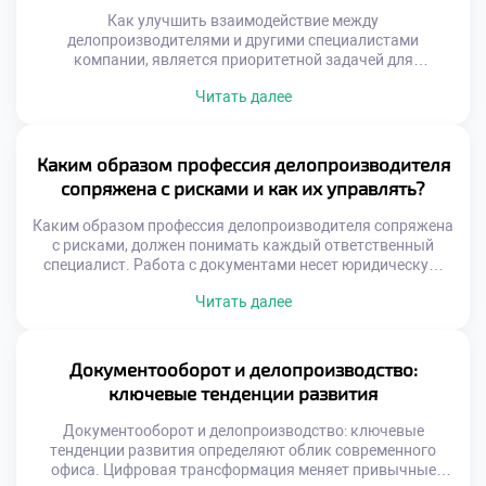
Как улучшить взаимодействие между
делопроизводителями и другими специалистами
компании, является приоритетной задачей для
повышения общей эффективности бизнеса.
Читать далее
Документооборот пронизывает все департаменты
организации подобно нервной системе. Сбои в
коммуникации на стыках отделов парализуют работу
всего механизма. Качество сотрудничества напрямую
Каким образом профессия делопроизводителя
влияет на скорость принятия управленческих решений.
сопряжена с рисками и как их управлять?
Делопроизводитель выступает связующим звеном между
разрозненными функциями. Гармония в отношениях
Каким образом профессия делопроизводителя сопряжена
обеспечивает […]
с рисками, должен понимать каждый ответственный
специалист. Работа с документами несет юридическую,
финансовую и репутационную ответственность для
Читать далее
организации. Ошибки в этой сфере могут привести к
серьезным негативным последствиям для бизнеса.
Управление рисками является неотъемлемой частью
профессиональной компетенции современного
Документооборот и делопроизводство:
сотрудника. Понимание природы угроз позволяет
ключевые тенденции развития
предотвращать проблемы до их возникновения. Риски
делятся […]
Документооборот и делопроизводство: ключевые
тенденции развития определяют облик современного
офиса. Цифровая трансформация меняет привычные