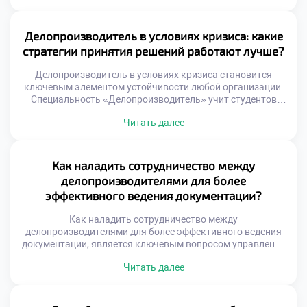
хорошие вакансии требует наличия уникального набора
компетенций. Именно сочетание разных умений выделяет
кандидата среди сотен других соискателей. Рынок труда
Делопроизводитель в условиях кризиса: какие
динамично меняется под влиянием цифровых технологий
стратегии принятия решений работают лучше?
и новых стандартов. […]
Делопроизводитель в условиях кризиса становится
ключевым элементом устойчивости любой организации.
Специальность «Делопроизводитель» учит студентов
адаптировать документооборот к экстремальным
Читать далее
внешним условиям. Грамотные решения специалиста
сохраняют работоспособность учреждения даже при
дефиците ресурсов. Абитуриенты часто хотят подать
документы в техникум для получения антикризисных
Как наладить сотрудничество между
компетенций. Образовательная программа моделирует
делопроизводителями для более
стрессовые ситуации управления информацией. Будущие
эффективного ведения документации?
профессионалы учатся принимать взвешенные решения
под […]
Как наладить сотрудничество между
делопроизводителями для более эффективного ведения
документации, является ключевым вопросом управления
офисом. Изолированная работа специалистов порождает
Читать далее
дублирование функций и ошибок. Единый подход к
оформлению бумаг обеспечивает целостность системы.
Командное взаимодействие ускоряет обработку
входящих потоков информации. Синергия сотрудников