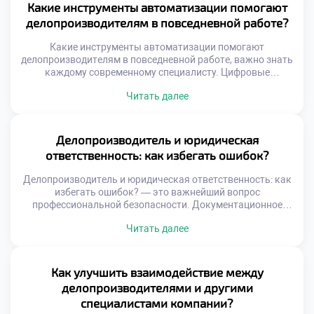
напрямую влияют на экологический след компании.
Какие инструменты автоматизации помогают
Переход к устойчивому развитию требует пересмотра
делопроизводителям в повседневной работе?
привычных офисных […]
Какие инструменты автоматизации помогают
делопроизводителям в повседневной работе, важно знать
каждому современному специалисту. Цифровые
технологии кардинально изменили подход к управлению
Читать далее
документацией и информацией. Ручной труд уступает
место интеллектуальным системам обработки данных.
Владение этими инструментами стало обязательным
требованием рынка труда. Автоматизация освобождает
Делопроизводитель и юридическая
время для аналитической и творческой деятельности
ответственность: как избегать ошибок?
сотрудника. Рутинные операции выполняются
программами быстрее и точнее […]
Делопроизводитель и юридическая ответственность: как
избегать ошибок? — это важнейший вопрос
профессиональной безопасности. Документационное
обеспечение управления напрямую влияет на правовой
Читать далее
статус организации. Любая неточность в бумагах может
повлечь серьезные санкции. Специалист несет личную
ответственность за качество своей работы. Понимание
правовых рисков является основой компетентности
Как улучшить взаимодействие между
сотрудника. Юридические последствия ошибок бывают
делопроизводителями и другими
финансовыми и административными. Штрафы
специалистами компании?
контролирующих органов […]