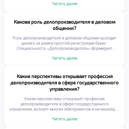
Читать далее
регламенты задают рамки, но не отменяют
необходимость поиска оптимальных путей. Именно
креативный подход отличает ценного специалиста от
простого исполнителя инструкций. Креативность в
Какова роль делопроизводителя в деловом
документообороте проявляется через умение
общении?
оптимизировать сложные процессы. Специалист находит
[…]
Роль делопроизводителя в деловом общении выходит
далеко за рамки простой регистрации бумаг.
Специальность «Делопроизводитель» формирует
уникальные коммуникативные компетенции у студентов.
Читать далее
Специалист выступает связующим звеном между
организацией и внешним миром. Многие абитуриенты
решают подать документы в хороший техникум для
развития навыков коммуникации. Учебная программа
Какие перспективы открывает профессия
уделяет огромное внимание культуре речи и этикету.
делопроизводителя в сфере государственного
Будущие профессионалы учатся выстраивать
управления?
конструктивный […]
Какие перспективы открывает профессия
делопроизводителя в сфере государственного
управления, волнует многих абитуриентов и начинающих
специалистов. Государственная служба традиционно
Читать далее
ассоциируется со стабильностью и социальными
гарантиями. Однако современная госслужба требует