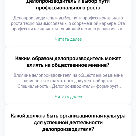
Делопроизводитель и выбор пути
работу специалиста профессионально непригодной.
профессионального роста
Правовая грамотность является фундаментом всей
делопроизводственной деятельности. […]
Делопроизводитель и выбор пути профессионального
роста тесно взаимосвязаны в современной карьере. Эта
профессия не является тупиковой ветвью развития, как
считают некоторые скептики. Напротив, она служит
Читать далее
надежным стартовым плацдармом для множества
траекторий. Грамотный специалист сам конструирует
свое будущее, опираясь на полученные знания.
Документационное обеспечение управления находится на
Каким образом делопроизводитель может
стыке многих бизнес-процессов. Такое положение дает
влиять на общественное мнение?
уникальный обзор деятельности […]
Влияние делопроизводителя на общественное мнение
начинается с грамотного документооборота.
Специальность «Делопроизводитель» формирует
уникальные навыки управления информационными
Читать далее
потоками организации. Специалист создает фундамент
доверия через безупречную работу с официальными
бумагами. Точность формулировок в документах
напрямую определяет восприятие учреждения
Какой должна быть организационная культура
обществом. Ошибки в текстах мгновенно снижают
для успешной деятельности
авторитет любой государственной или коммерческой
делопроизводителя?
структуры. Профессионал умеет выстраивать
коммуникацию так, чтобы она […]