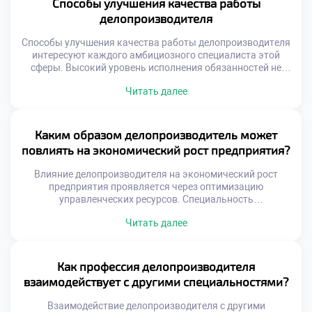
Способы улучшения качества работы
превышает сумму индивидуальных усилий каждого.
делопроизводителя
Качество документооборота зависит от слаженности
коллектива. Эффективность достигается через
Способы улучшения качества работы делопроизводителя
осознанную […]
интересуют каждого амбициозного специалиста этой
сферы. Высокий уровень исполнения обязанностей не
дается автоматически вместе с дипломом. Это результат
Читать далее
осознанных усилий, регулярной практики и постоянного
самосовершенствования. Качество труда напрямую
определяет ценность сотрудника для любой организации.
Профессиональное мастерство строится на сочетании
Каким образом делопроизводитель может
жестких навыков и личной дисциплины. Техническая
повлиять на экономический рост предприятия?
грамотность без ответственного отношения к […]
Влияние делопроизводителя на экономический рост
предприятия проявляется через оптимизацию
управленческих ресурсов. Специальность
«Делопроизводитель» учит студентов видеть прямую
Читать далее
связь между порядком в документах и прибылью.
Эффективный документооборот сокращает издержки и
ускоряет бизнес-процессы организации. Многие
абитуриенты стремятся быстро поступить учиться в
Как профессия делопроизводителя
техникум для освоения этой перспективной профессии.
взаимодействует с другими специальностями?
Учебная программа раскрывает экономическую суть
административной работы будущего специалиста.
Взаимодействие делопроизводителя с другими