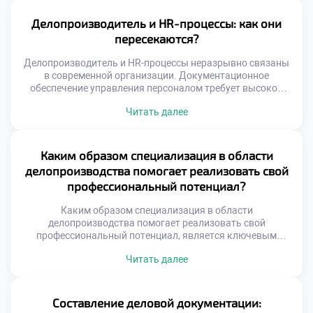
участником трансформации процессов. Именно его
экспертиза определяет успех автоматизации в любой
Делопроизводитель и HR-процессы: как они
организации. Цифровизация требует глубокого
пересекаются?
понимания специфики документооборота и бизнес-задач.
Простая покупка программного обеспечения […]
Делопроизводитель и HR-процессы неразрывно связаны
в современной организации. Документационное
обеспечение управления персоналом требует высокой
точности. Ошибки в кадровых бумагах ведут к серьезным
Читать далее
последствиям. Специалист по документам становится
ключевым звеном кадровой системы. Взаимодействие
этих сфер определяет эффективность всей компании.
Пересечение функций происходит на уровне
Каким образом специализация в области
нормативного регулирования. Трудовое
делопроизводства помогает реализовать свой
законодательство диктует строгие правила оформления
профессиональный потенциал?
бумаг. Делопроизводитель обеспечивает юридическую
[…]
Каким образом специализация в области
делопроизводства помогает реализовать свой
профессиональный потенциал, является ключевым
вопросом для осознанного выбора карьеры. Узкая
Читать далее
фокусировка позволяет достичь мастерства быстрее, чем
универсальный подход. Глубокое погружение в предмет
формирует уникальную экспертную позицию
специалиста. Работодатели ценят конкретные
Составление деловой документации:
компетенции выше размытых общих знаний. Реализация