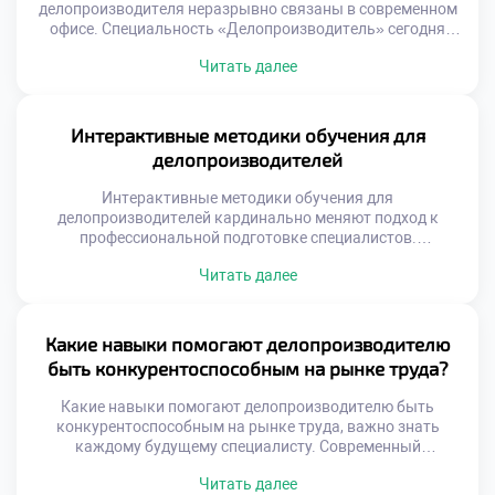
делопроизводителя неразрывно связаны в современном
офисе. Специальность «Делопроизводитель» сегодня
немыслима без уверенного владения цифровыми
Читать далее
инструментами. Компьютерные системы
трансформируют рутинный труд в высокопродуктивную
аналитическую деятельность. Многие абитуриенты
решают поступить учиться в московский техникум ради
Интерактивные методики обучения для
освоения передовых программных комплексов. Учебный
делопроизводителей
процесс включает интенсивную практику в реальных
информационных средах. Студенты учатся управлять
Интерактивные методики обучения для
документами с […]
делопроизводителей кардинально меняют подход к
профессиональной подготовке специалистов.
Традиционные лекции уступают место активному
Читать далее
вовлечению студентов в процесс. Будущий эксперт не
просто слушает теорию, а проживает рабочие ситуации.
Такой формат обеспечивает глубокое усвоение сложных
алгоритмов работы с документами. Практический опыт
Какие навыки помогают делопроизводителю
формируется еще до выхода на реальное рабочее место.
быть конкурентоспособным на рынке труда?
Активность студента становится главным […]
Какие навыки помогают делопроизводителю быть
конкурентоспособным на рынке труда, важно знать
каждому будущему специалисту. Современный
работодатель ищет не просто исполнителя рутинных
Читать далее
операций, а универсального сотрудника. Конкуренция за