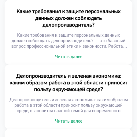
управляемую систему. Качество этой связи напрямую
определяет скорость бизнес-процессов и общую
Какие требования к защите персональных
результативность. Конфликты и задержки часто
данных должен соблюдать
возникают из-за непонимания специфики смежных
делопроизводитель?
функций. Сотрудники видят только свою […]
Какие требования к защите персональных данных
должен соблюдать делопроизводитель? — это базовый
вопрос профессиональной этики и законности. Работа с
документами неразрывно связана с обработкой личной
Читать далее
информации сотрудников и клиентов. Нарушение
конфиденциальности влечет серьезные правовые
последствия для организации и самого специалиста.
Делопроизводитель выступает первым рубежом защиты
Делопроизводитель и зеленая экономика:
чувствительных сведений. Понимание норм безопасности
каким образом работа в этой области приносит
является обязательной компетенцией современного
пользу окружающей среде?
сотрудника. […]
Делопроизводитель и зеленая экономика: каким образом
работа в этой области приносит пользу окружающей
среде, становится важной темой для современного
бизнеса. Экологическая ответственность организации
Читать далее
начинается с грамотного управления ресурсами.
Специалист по документационному обеспечению играет
ключевую роль в этом процессе. Его ежедневные решения