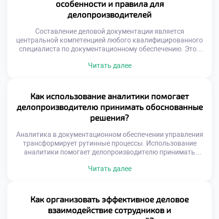
особенности и правила для
потенциала начинается с четкого понимания своей ниши.
делопроизводителей
Специализация превращает рутинную […]
Составление деловой документации является
центральной компетенцией любого квалифицированного
специалиста по документационному обеспечению. Этот
процесс требует не только грамотности, но и глубокого
Читать далее
понимания управленческих задач организации. Качество
подготовленного текста напрямую влияет на скорость
принятия решений и юридическую защиту компании.
Именно умение создавать безупречные документы
Как использование аналитики помогает
отличает профессионала от обычного пользователя
делопроизводителю принимать обоснованные
текстового редактора. Деловая переписка и служебные
решения?
бумаги […]
Аналитика в документационном обеспечении управления
трансформирует рутинные процессы. Использование
аналитики помогает делопроизводителю принимать
обоснованные решения на основе фактов. Цифровые
Читать далее
данные заменяют интуитивные догадки в современной
офисной работе. Специалист видит скрытые
закономерности в массивах входящей корреспонденции.
Это повышает качество управленческих решений и
Как организовать эффективное деловое
снижает риски ошибок. Современный документооборот
взаимодействие сотрудников и
генерирует огромное количество структурированной