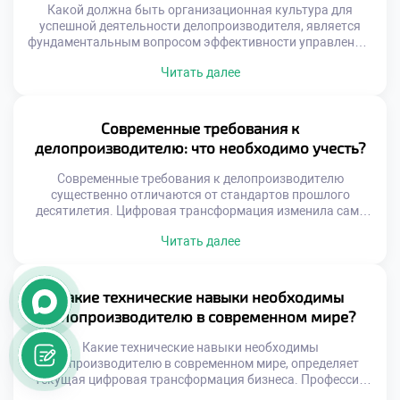
Какой должна быть организационная культура для
успешной деятельности делопроизводителя, является
фундаментальным вопросом эффективности управления.
Специалист не работает в вакууме, а функционирует
Читать далее
внутри сложной социальной системы. Ценности и нормы
поведения коллектива напрямую влияют на качество
документооборота. Токсичная среда разрушает даже
самые совершенные регламенты и инструкции. Здоровая
Современные требования к
атмосфера, напротив, усиливает профессиональные
делопроизводителю: что необходимо учесть?
компетенции сотрудника. Успех делопроизводства
зависит от […]
Современные требования к делопроизводителю
существенно отличаются от стандартов прошлого
десятилетия. Цифровая трансформация изменила саму
суть документационного обеспечения управления в
Читать далее
организациях. Работодатели ищут не просто
исполнителей, а квалифицированных операторов
информационных систем. Понимание этих новых
запросов критически важно для успешного старта
Какие технические навыки необходимы
карьеры. Технологический прогресс требует постоянного
делопроизводителю в современном мире?
обновления профессиональных компетенций
специалиста. Вчерашние навыки сегодня становятся
Какие технические навыки необходимы
лишь базовым минимумом […]
делопроизводителю в современном мире, определяет
текущая цифровая трансформация бизнеса. Профессия
давно вышла за рамки простой работы с бумажными