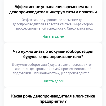
совершенно нового уровня компетенций от сотрудников.
Делопроизводство здесь является фундаментом всей
Эффективное управление временем для
управленческой вертикали власти. Без качественного
делопроизводителя: инструменты и практики
документационного обеспечения функционирование
аппарата невозможно. Специалист выступает связующим
Эффективное управление временем для
звеном между законом […]
делопроизводителя является ключевым фактором
профессиональной успешности. Специалист по
документационному обеспечению ежедневно
Читать далее
обрабатывает огромные массивы входящей информации.
Без четкой системы планирования работа превращается
в бесконечную череду авралов. Тайм-менеджмент
позволяет сохранять высокую продуктивность без
Что нужно знать о документообороте для
эмоционального выгорания и стресса. Грамотная
будущего делопроизводителя?
организация личного времени напрямую влияет на
качество документов и скорость реакций. Хаотичная
Документооборот для будущего делопроизводителя
спешка неизбежно […]
является центральной темой профессиональной
подготовки. Специальность «Делопроизводитель»
требует глубокого понимания движения информации
Читать далее
внутри организации. Без этих знаний невозможно
обеспечить эффективную работу современного
учреждения. Абитуриенты часто хотят поступить учиться
в техникум именно ради освоения данной дисциплины.
Какая роль делопроизводителя в логистике
Учебный курс раскрывает все тонкости регистрации и
предприятия?
контроля документов. Студенты учатся управлять