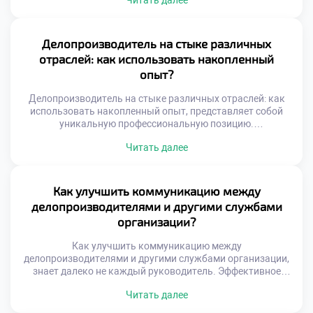
Читать далее
корпорации требуют узкой специализации и строгой
регламентации процессов. Понимание этих различий
помогает осознанно строить карьерную траекторию.
Выбор места работы определяет ежедневную рутину и
Делопроизводитель на стыке различных
темп профессионального роста. Специфика среды
отраслей: как использовать накопленный
формирует уникальный набор компетенций […]
опыт?
Делопроизводитель на стыке различных отраслей: как
использовать накопленный опыт, представляет собой
уникальную профессиональную позицию.
Универсальность навыков документационного
Читать далее
обеспечения позволяет работать в любой сфере бизнеса.
Специалист становится связующим звеном между
разными индустриями и культурами. Накопленный багаж
знаний трансформируется в конкурентное преимущество
Как улучшить коммуникацию между
на рынке труда. Переход из одной отрасли в другую
делопроизводителями и другими службами
обогащает экспертный кругозор. Умение адаптировать
организации?
стандарты […]
Как улучшить коммуникацию между
делопроизводителями и другими службами организации,
знает далеко не каждый руководитель. Эффективное
взаимодействие отделов является фундаментом
Читать далее
успешной работы всей компании. Документооборот
связывает разрозненные подразделения в единую