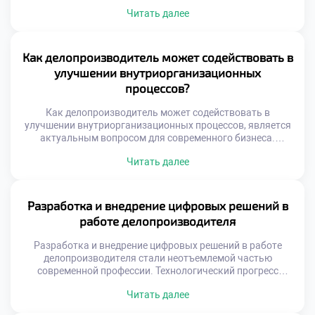
подходы к работе с информацией. Бумажные носители
Читать далее
уступают место интеллектуальным системам. Специалист
должен понимать вектор технологических изменений.
Адаптация к новшествам гарантирует востребованность
на рынке труда. Тенденции затрагивают не только
Как делопроизводитель может содействовать в
технику, но и процессы. Меняются стандарты
улучшении внутриорганизационных
взаимодействия между сотрудниками и отделами.
процессов?
Ускоряется […]
Как делопроизводитель может содействовать в
улучшении внутриорганизационных процессов, является
актуальным вопросом для современного бизнеса.
Специалист по документационному обеспечению
Читать далее
обладает уникальным обзором деятельности компании.
Через его руки проходят информационные потоки всех
подразделений организации. Это позволяет видеть
системные проблемы, скрытые от узких специалистов.
Разработка и внедрение цифровых решений в
Делопроизводитель способен выступать агентом
работе делопроизводителя
позитивных организационных изменений. Его роль
трансформируется из исполнителя в оптимизатора […]
Разработка и внедрение цифровых решений в работе
делопроизводителя стали неотъемлемой частью
современной профессии. Технологический прогресс
кардинально меняет подходы к управлению
Читать далее
документацией и информацией. Специалист сегодня
выступает не просто пользователем, а активным