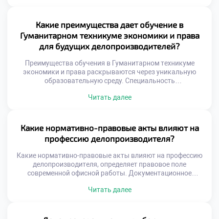
позволяет превратить данные в управляемый ресурс
компании. Профессионал видит за каждым документом
не просто текст, а элемент бизнес-процесса.
Какие преимущества дает обучение в
Эффективность документооборота напрямую влияет на
Гуманитарном техникуме экономики и права
скорость принятия управленческих решений. Задержки
для будущих делопроизводителей?
[…]
Преимущества обучения в Гуманитарном техникуме
экономики и права раскрываются через уникальную
образовательную среду. Специальность
«Делопроизводитель» здесь преподается с акцентом на
Читать далее
современные гуманитарные ценности. Студенты
получают не просто навыки, а целостное понимание
профессии. Учебное заведение формирует у будущих
специалистов особое профессиональное мышление и
Какие нормативно-правовые акты влияют на
этику. Теоретические знания тесно переплетаются с
профессию делопроизводителя?
практикой реального документооборота. Выпускники
выходят подготовленными к […]
Какие нормативно-правовые акты влияют на профессию
делопроизводителя, определяет правовое поле
современной офисной работы. Документационное
обеспечение управления не существует вне
Читать далее
законодательного контекста. Каждый созданный
документ имеет юридическую силу и последствия.
Специалист обязан знать законы так же хорошо, как и
правила оформления. Незнание норм права делает