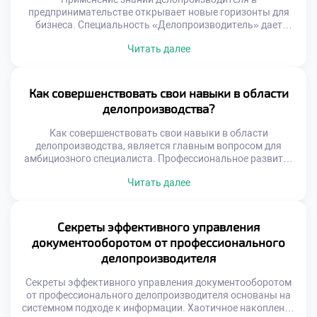
предпринимательстве открывает новые горизонты для
бизнеса. Специальность «Делопроизводитель» дает
уникальные инструменты для управления собственным
Читать далее
делом. Системный подход к документам становится
фундаментом коммерческого успеха. Многие выпускники
школ мечтают поступить учиться в лучший техникум для
старта своего проекта. Образование формирует навыки,
Как совершенствовать свои навыки в области
необходимые каждому начинающему бизнесмену.
делопроизводства?
Грамотное оформление бумаг защищает от юридических
и финансовых […]
Как совершенствовать свои навыки в области
делопроизводства, является главным вопросом для
амбициозного специалиста. Профессиональное развитие
не заканчивается с получением диплома об образовании.
Читать далее
Современная офисная среда требует постоянной
адаптации и обучения новым методам. Стагнация в
знаниях неизбежно ведет к снижению
конкурентоспособности на рынке труда. Успешная
Секреты эффективного управления
карьера строится на непрерывном процессе
документооборотом от профессионального
самосовершенствования и роста. Делопроизводство
делопроизводителя
трансформируется под […]
Секреты эффективного управления документооборотом
от профессионального делопроизводителя основаны на
системном подходе к информации. Хаотичное накопление