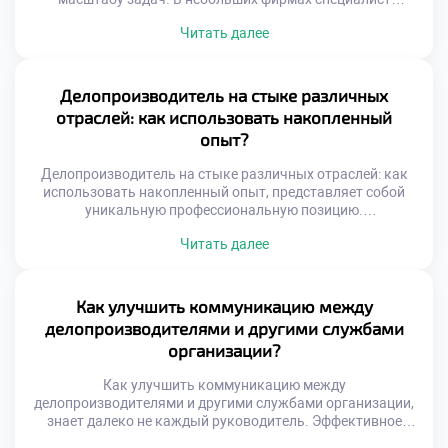
выполняет функции универсального сотрудника. Крупные
Читать далее
корпорации требуют узкой специализации и строгой
регламентации процессов. Понимание этих различий
помогает осознанно строить карьерную траекторию.
Выбор места работы определяет ежедневную рутину и
Делопроизводитель на стыке различных
темп профессионального роста. Специфика среды
отраслей: как использовать накопленный
формирует уникальный набор компетенций […]
опыт?
Делопроизводитель на стыке различных отраслей: как
использовать накопленный опыт, представляет собой
уникальную профессиональную позицию.
Универсальность навыков документационного
Читать далее
обеспечения позволяет работать в любой сфере бизнеса.
Специалист становится связующим звеном между
разными индустриями и культурами. Накопленный багаж
знаний трансформируется в конкурентное преимущество
Как улучшить коммуникацию между
на рынке труда. Переход из одной отрасли в другую
делопроизводителями и другими службами
обогащает экспертный кругозор. Умение адаптировать
организации?
стандарты […]
Как улучшить коммуникацию между
делопроизводителями и другими службами организации,
знает далеко не каждый руководитель. Эффективное
взаимодействие отделов является фундаментом