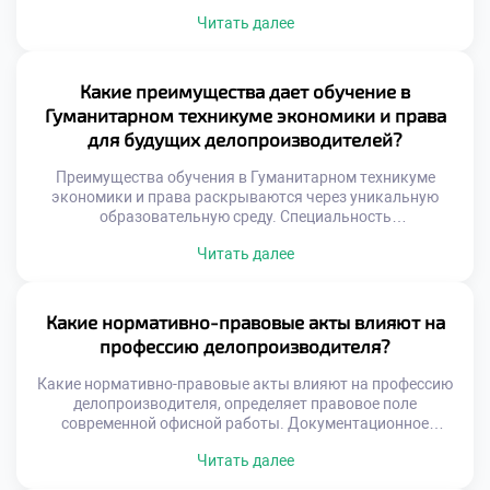
бумаг и файлов неизбежно тормозит работу любой
Читать далее
современной организации. Только выверенная система
позволяет превратить данные в управляемый ресурс
компании. Профессионал видит за каждым документом
не просто текст, а элемент бизнес-процесса.
Какие преимущества дает обучение в
Эффективность документооборота напрямую влияет на
Гуманитарном техникуме экономики и права
скорость принятия управленческих решений. Задержки
для будущих делопроизводителей?
[…]
Преимущества обучения в Гуманитарном техникуме
экономики и права раскрываются через уникальную
образовательную среду. Специальность
«Делопроизводитель» здесь преподается с акцентом на
Читать далее
современные гуманитарные ценности. Студенты
получают не просто навыки, а целостное понимание
профессии. Учебное заведение формирует у будущих
специалистов особое профессиональное мышление и
Какие нормативно-правовые акты влияют на
этику. Теоретические знания тесно переплетаются с
профессию делопроизводителя?
практикой реального документооборота. Выпускники
выходят подготовленными к […]
Какие нормативно-правовые акты влияют на профессию
делопроизводителя, определяет правовое поле
современной офисной работы. Документационное
обеспечение управления не существует вне
Читать далее
законодательного контекста. Каждый созданный
документ имеет юридическую силу и последствия.