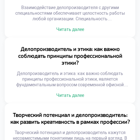
административной работы будущего специалиста.
Взаимодействие делопроизводителя с другими
Студенты […]
специальностями обеспечивает целостность работы
любой организации. Специальность
«Делопроизводитель» выступает связующим звеном
Читать далее
между разрозненными отделами. Без этой интеграции
управление превращается в хаотичный набор действий.
Абитуриенты часто хотят поступить учиться в техникум
для получения универсальных навыков.
Делопроизводитель и этика: как важно
Образовательная программа раскрывает механизмы
соблюдать принципы профессиональной
межфункционального сотрудничества студентов.
этики?
Будущие специалисты учатся говорить на языке разных
профессий. Эффективность бизнеса […]
Делопроизводитель и этика: как важно соблюдать
принципы профессиональной этики, является
фундаментальным вопросом современной офисной
культуры. Технических навыков для успешной работы
Читать далее
сегодня категорически недостаточно. Специалист
ежедневно взаимодействует с конфиденциальной
информацией и людьми. Нравственные ориентиры
определяют качество этих сложных взаимодействий.
Творческий потенциал и делопроизводитель:
Доверие к сотруднику строится именно на этических
как развить креативность в рамках профессии?
принципах. Репутация организации напрямую зависит от
поведения персонала. Профессиональная этика […]
Творческий потенциал и делопроизводитель кажутся
несовместимыми понятиями лишь на первый взгляд. В