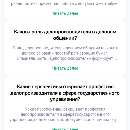
реальности современная работа с документами требует
нестандартного мышления и гибких решений. Жесткие
Читать далее
регламенты задают рамки, но не отменяют
необходимость поиска оптимальных путей. Именно
креативный подход отличает ценного специалиста от
простого исполнителя инструкций. Креативность в
Какова роль делопроизводителя в деловом
документообороте проявляется через умение
общении?
оптимизировать сложные процессы. Специалист находит
[…]
Роль делопроизводителя в деловом общении выходит
далеко за рамки простой регистрации бумаг.
Специальность «Делопроизводитель» формирует
уникальные коммуникативные компетенции у студентов.
Читать далее
Специалист выступает связующим звеном между
организацией и внешним миром. Многие абитуриенты
решают подать документы в хороший техникум для
развития навыков коммуникации. Учебная программа
Какие перспективы открывает профессия
уделяет огромное внимание культуре речи и этикету.
делопроизводителя в сфере государственного
Будущие профессионалы учатся выстраивать
управления?
конструктивный […]
Какие перспективы открывает профессия
делопроизводителя в сфере государственного
управления, волнует многих абитуриентов и начинающих
специалистов. Государственная служба традиционно
Читать далее