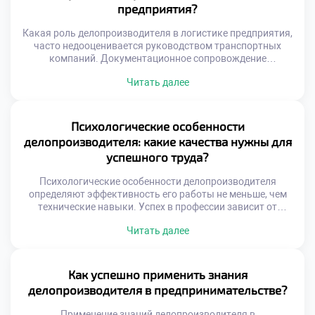
Учебный курс раскрывает все тонкости регистрации и
предприятия?
контроля документов. Студенты учатся управлять
информационными потоками осознанно и […]
Какая роль делопроизводителя в логистике предприятия,
часто недооценивается руководством транспортных
компаний. Документационное сопровождение
грузопотоков является кровеносной системой
Читать далее
снабжения. Без грамотного оформления бумаг движение
товаров останавливается мгновенно. Специалист
обеспечивает юридическую чистоту каждой
логистической операции. Его работа напрямую влияет на
Психологические особенности
скорость доставки и финансовые результаты. Ошибки в
делопроизводителя: какие качества нужны для
документах ведут к простоям транспорта и штрафам.
успешного труда?
Делопроизводитель выступает гарантом […]
Психологические особенности делопроизводителя
определяют эффективность его работы не меньше, чем
технические навыки. Успех в профессии зависит от
внутреннего склада характера и эмоциональной
Читать далее
устойчивости специалиста. Документационное
обеспечение управления требует особого психотипа и
набора личностных качеств. Именно они позволяют
справляться с высокими нагрузками и ответственностью
Как успешно применить знания
ежедневно. Работа с документами — это постоянный
делопроизводителя в предпринимательстве?
контакт с информацией и людьми […]
Применение знаний делопроизводителя в