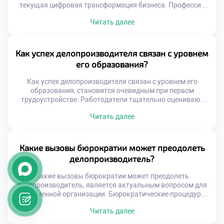
текущая цифровая трансформация бизнеса. Профессия
давно вышла за рамки простой работы с бумажными
Читать далее
носителями информации. Сегодня специалист обязан
уверенно владеть широким спектром программного
обеспечения. Технологическая грамотность стала
базовым требованием работодателей при найме. Без
Как успех делопроизводителя связан с уровнем
современных инструментов невозможно обеспечить
его образования?
эффективный документооборот организации. Умение
адаптироваться к новым программам ценится […]
Как успех делопроизводителя связан с уровнем его
образования, становится очевидным при первом
трудоустройстве. Работодатели тщательно оценивают
диплом как гарантию базовых компетенций кандидата.
Читать далее
Системные знания невозможно получить исключительно
через случайный опыт работы. Именно образование
формирует прочный фундамент для построения успешной
карьеры. Профессиональный рост напрямую зависит от
Какие вызовы бюрократии может преодолеть
глубины теоретической подготовки специалиста.
делопроизводитель?
Самоучки часто упираются в потолок из-за […]
Какие вызовы бюрократии может преодолеть
делопроизводитель, является актуальным вопросом для
современной организации. Бюрократические процедуры
часто воспринимаются как неизбежное зло и тормоз
Читать далее
развития. Однако грамотный специалист способен
трансформировать рутину в эффективную систему. Он