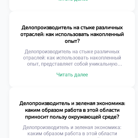
выбора карьеры. Эта профессия
трансформирует человека через ежедневную
практику упорядочивания хаоса. Специалист
не просто обрабатывает бумаги, а
выстраивает системы. Работа с информацией
Делопроизводитель на стыке различных
развивает аналитическое мышление и
отраслей: как использовать накопленный
внимательность к деталям. Ответственность
опыт?
за документы формирует зрелость и
дисциплину. Личностные качества
Делопроизводитель на стыке различных
совершенствуются […]
отраслей: как использовать накопленный
опыт, представляет собой уникальную
профессиональную позицию.
Читать далее
Универсальность навыков
документационного обеспечения позволяет
работать в любой сфере бизнеса. Специалист
становится связующим звеном между
разными индустриями и культурами.
Делопроизводитель и зеленая экономика:
Накопленный багаж знаний
каким образом работа в этой области
трансформируется в конкурентное
приносит пользу окружающей среде?
преимущество на рынке труда. Переход из
одной отрасли в другую обогащает
Делопроизводитель и зеленая экономика:
экспертный кругозор. Умение адаптировать
каким образом работа в этой области
стандарты […]