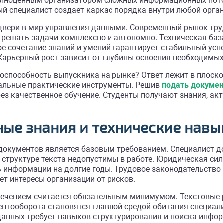
олноценным организатором сложных информационных поток
ый специалист создает каркас порядка внутри любой орга
вери в мир управления данными. Современный рынок тру
 решать задачи комплексно и автономно. Техническая ба
сочетание знаний и умений гарантирует стабильный успе
Карьерный рост зависит от глубины освоения необходимых
оспособность выпускника на рынке? Ответ лежит в плоско
альные практические инструменты. Решив
подать докумен
з качественное обучение. Студенты получают знания, акт
ьные знания и технические нав
документов является базовым требованием. Специалист д
 структуре текста недопустимы в работе. Юридическая сил
 информации на долгие годы. Трудовое законодательство 
т интересы организации от рисков.
чением считается обязательным минимумом. Текстовые р
ентооборота становятся главной средой обитания специал
 данных требует навыков структурирования и поиска инфо