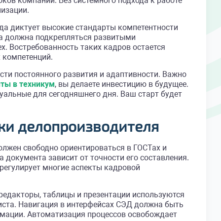
ов компании. Без системного подхода к работе
низации.
да диктует высокие стандарты компетентности
за должна подкрепляться развитыми
х. Востребованность таких кадров остается
 компетенций.
сти постоянного развития и адаптивности. Важно
ты в техникум
, вы делаете инвестицию в будущее.
уальные для сегодняшнего дня. Ваш старт будет
ыки делопроизводителя
олжен свободно ориентироваться в ГОСТах и
а документа зависит от точности его составления.
регулирует многие аспекты кадровой
едакторы, таблицы и презентации используются
иста. Навигация в интерфейсах СЭД должна быть
рмации. Автоматизация процессов освобождает