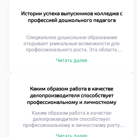
Истории успеха выпускников колледжа с
профессией дошкольного педагога
Специальное дошкольное образование
открывает уникальные возможности для
профессионального роста. Эта область
требует глубоких знаний и искренней любви к
Читать далее
детям. Выпускники становятся настоящими
наставниками для маленьких личностей. Их
труд формирует будущее поколение граждан
нашей страны. Профессия педагога всегда
была востребованной и уважаемой в
Каким образом работа в качестве
обществе. Сегодня спрос на
делопроизводителя способствует
квалифицированных специалистов только
профессиональному и личностному
возрастает. Родители ищут лучших
росту?
воспитателей для […]
Каким образом работа в качестве
делопроизводителя способствует
профессиональному и личностному росту,
является важным вопросом для осознанного
Читать далее