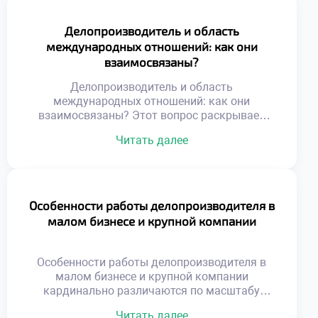
Делопроизводитель и область
международных отношений: как они
взаимосвязаны?
Делопроизводитель и область
международных отношений: как они
взаимосвязаны? Этот вопрос раскрывает
специфику работы в глобальной среде.
Читать далее
Документационное обеспечение
внешнеэкономической деятельности имеет
уникальные стандарты. Специалист
становится связующим звеном между
культурами делового общения. Грамотное
Особенности работы делопроизводителя в
оформление бумаг гарантирует успех
малом бизнесе и крупной компании
трансграничных сделок. Понимание этой
связи необходимо для эффективной
международной коммуникации.
Особенности работы делопроизводителя в
Международный документооборот
малом бизнесе и крупной компании
регулируется сложной системой норм.
кардинально различаются по масштабу
Национальные правила часто […]
задач. В небольших фирмах специалист
Читать далее