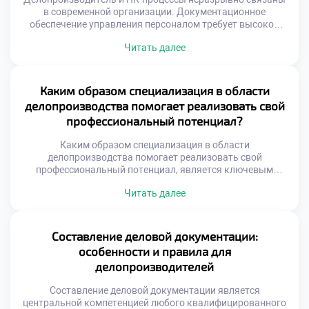
в современной организации. Документационное
обеспечение управления персоналом требует высокой
точности. Ошибки в кадровых бумагах ведут к серьезным
Читать далее
последствиям. Специалист по документам становится
ключевым звеном кадровой системы. Взаимодействие
этих сфер определяет эффективность всей компании.
Пересечение функций происходит на уровне
Каким образом специализация в области
нормативного регулирования. Трудовое
делопроизводства помогает реализовать свой
законодательство диктует строгие правила оформления
профессиональный потенциал?
бумаг. Делопроизводитель обеспечивает юридическую
[…]
Каким образом специализация в области
делопроизводства помогает реализовать свой
профессиональный потенциал, является ключевым
вопросом для осознанного выбора карьеры. Узкая
Читать далее
фокусировка позволяет достичь мастерства быстрее, чем
универсальный подход. Глубокое погружение в предмет
формирует уникальную экспертную позицию
специалиста. Работодатели ценят конкретные
Составление деловой документации:
компетенции выше размытых общих знаний. Реализация
особенности и правила для
потенциала начинается с четкого понимания своей ниши.
делопроизводителей
Специализация превращает рутинную […]
Составление деловой документации является
центральной компетенцией любого квалифицированного