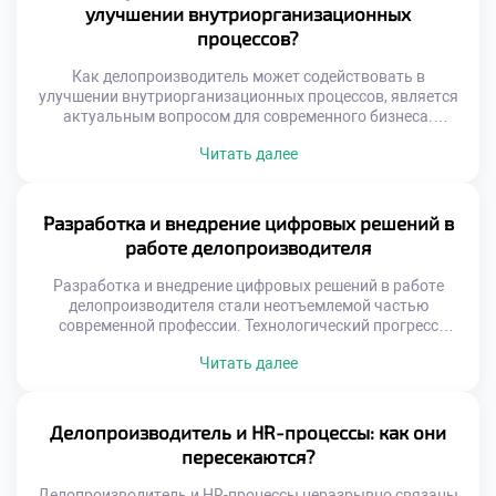
технику, но и процессы. Меняются стандарты
улучшении внутриорганизационных
взаимодействия между сотрудниками и отделами.
процессов?
Ускоряется […]
Как делопроизводитель может содействовать в
улучшении внутриорганизационных процессов, является
актуальным вопросом для современного бизнеса.
Специалист по документационному обеспечению
Читать далее
обладает уникальным обзором деятельности компании.
Через его руки проходят информационные потоки всех
подразделений организации. Это позволяет видеть
системные проблемы, скрытые от узких специалистов.
Разработка и внедрение цифровых решений в
Делопроизводитель способен выступать агентом
работе делопроизводителя
позитивных организационных изменений. Его роль
трансформируется из исполнителя в оптимизатора […]
Разработка и внедрение цифровых решений в работе
делопроизводителя стали неотъемлемой частью
современной профессии. Технологический прогресс
кардинально меняет подходы к управлению
Читать далее
документацией и информацией. Специалист сегодня
выступает не просто пользователем, а активным
участником трансформации процессов. Именно его
экспертиза определяет успех автоматизации в любой
Делопроизводитель и HR-процессы: как они
организации. Цифровизация требует глубокого
пересекаются?
понимания специфики документооборота и бизнес-задач.
Простая покупка программного обеспечения […]
Делопроизводитель и HR-процессы неразрывно связаны