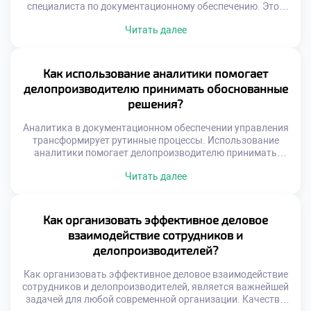
специалиста по документационному обеспечению. Этот
процесс требует не только грамотности, но и глубокого
Читать далее
понимания управленческих задач организации. Качество
подготовленного текста напрямую влияет на скорость
принятия решений и юридическую защиту компании.
Именно умение создавать безупречные документы
Как использование аналитики помогает
отличает профессионала от обычного пользователя
делопроизводителю принимать обоснованные
текстового редактора. Деловая переписка и служебные
решения?
бумаги […]
Аналитика в документационном обеспечении управления
трансформирует рутинные процессы. Использование
аналитики помогает делопроизводителю принимать
обоснованные решения на основе фактов. Цифровые
Читать далее
данные заменяют интуитивные догадки в современной
офисной работе. Специалист видит скрытые
закономерности в массивах входящей корреспонденции.
Это повышает качество управленческих решений и
Как организовать эффективное деловое
снижает риски ошибок. Современный документооборот
взаимодействие сотрудников и
генерирует огромное количество структурированной
делопроизводителей?
информации. Простая регистрация документов уже […]
Как организовать эффективное деловое взаимодействие
сотрудников и делопроизводителей, является важнейшей
задачей для любой современной организации. Качество