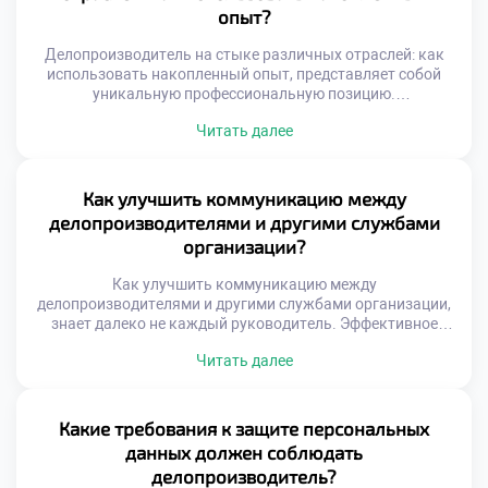
формирует уникальный набор компетенций […]
опыт?
Делопроизводитель на стыке различных отраслей: как
использовать накопленный опыт, представляет собой
уникальную профессиональную позицию.
Универсальность навыков документационного
Читать далее
обеспечения позволяет работать в любой сфере бизнеса.
Специалист становится связующим звеном между
разными индустриями и культурами. Накопленный багаж
знаний трансформируется в конкурентное преимущество
Как улучшить коммуникацию между
на рынке труда. Переход из одной отрасли в другую
делопроизводителями и другими службами
обогащает экспертный кругозор. Умение адаптировать
организации?
стандарты […]
Как улучшить коммуникацию между
делопроизводителями и другими службами организации,
знает далеко не каждый руководитель. Эффективное
взаимодействие отделов является фундаментом
Читать далее
успешной работы всей компании. Документооборот
связывает разрозненные подразделения в единую
управляемую систему. Качество этой связи напрямую
определяет скорость бизнес-процессов и общую
Какие требования к защите персональных
результативность. Конфликты и задержки часто
данных должен соблюдать
возникают из-за непонимания специфики смежных
делопроизводитель?
функций. Сотрудники видят только свою […]