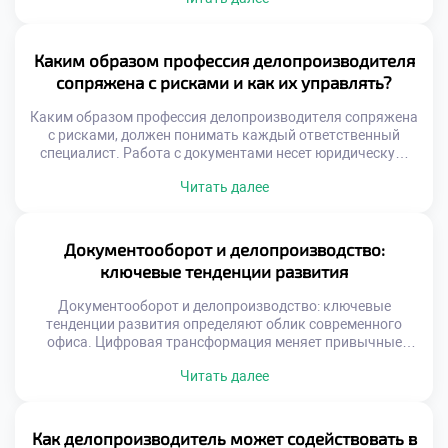
Документооборот пронизывает все департаменты
организации подобно нервной системе. Сбои в
коммуникации на стыках отделов парализуют работу
всего механизма. Качество сотрудничества напрямую
Каким образом профессия делопроизводителя
влияет на скорость принятия управленческих решений.
сопряжена с рисками и как их управлять?
Делопроизводитель выступает связующим звеном между
разрозненными функциями. Гармония в отношениях
Каким образом профессия делопроизводителя сопряжена
обеспечивает […]
с рисками, должен понимать каждый ответственный
специалист. Работа с документами несет юридическую,
финансовую и репутационную ответственность для
Читать далее
организации. Ошибки в этой сфере могут привести к
серьезным негативным последствиям для бизнеса.
Управление рисками является неотъемлемой частью
профессиональной компетенции современного
Документооборот и делопроизводство:
сотрудника. Понимание природы угроз позволяет
ключевые тенденции развития
предотвращать проблемы до их возникновения. Риски
делятся […]
Документооборот и делопроизводство: ключевые
тенденции развития определяют облик современного
офиса. Цифровая трансформация меняет привычные
подходы к работе с информацией. Бумажные носители
Читать далее
уступают место интеллектуальным системам. Специалист
должен понимать вектор технологических изменений.
Адаптация к новшествам гарантирует востребованность
на рынке труда. Тенденции затрагивают не только
Как делопроизводитель может содействовать в