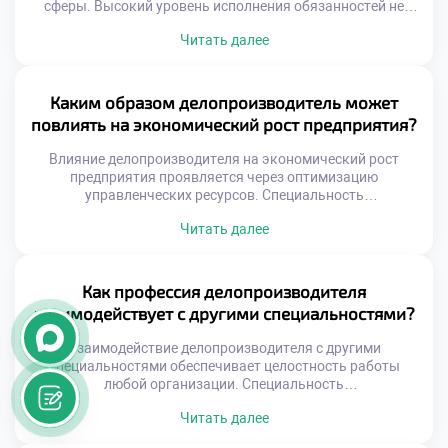
сферы. Высокий уровень исполнения обязанностей не
дается автоматически вместе с дипломом. Это результат
Читать далее
осознанных усилий, регулярной практики и постоянного
самосовершенствования. Качество труда напрямую
определяет ценность сотрудника для любой организации.
Профессиональное мастерство строится на сочетании
Каким образом делопроизводитель может
жестких навыков и личной дисциплины. Техническая
повлиять на экономический рост предприятия?
грамотность без ответственного отношения к […]
Влияние делопроизводителя на экономический рост
предприятия проявляется через оптимизацию
управленческих ресурсов. Специальность
«Делопроизводитель» учит студентов видеть прямую
Читать далее
связь между порядком в документах и прибылью.
Эффективный документооборот сокращает издержки и
ускоряет бизнес-процессы организации. Многие
абитуриенты стремятся быстро поступить учиться в
Как профессия делопроизводителя
техникум для освоения этой перспективной профессии.
взаимодействует с другими специальностями?
Учебная программа раскрывает экономическую суть
административной работы будущего специалиста.
Взаимодействие делопроизводителя с другими
Студенты […]
специальностями обеспечивает целостность работы
любой организации. Специальность
«Делопроизводитель» выступает связующим звеном
Читать далее
между разрозненными отделами. Без этой интеграции
управление превращается в хаотичный набор действий.