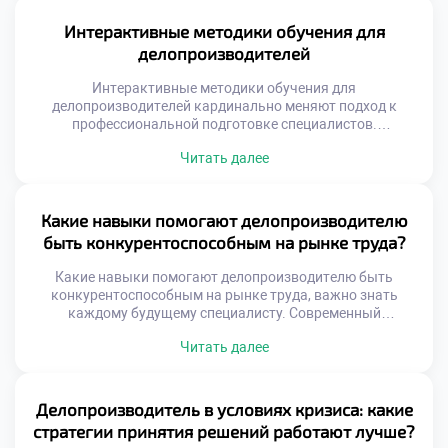
аналитическую деятельность. Многие абитуриенты
решают поступить учиться в московский техникум ради
Интерактивные методики обучения для
освоения передовых программных комплексов. Учебный
делопроизводителей
процесс включает интенсивную практику в реальных
информационных средах. Студенты учатся управлять
Интерактивные методики обучения для
документами с […]
делопроизводителей кардинально меняют подход к
профессиональной подготовке специалистов.
Традиционные лекции уступают место активному
Читать далее
вовлечению студентов в процесс. Будущий эксперт не
просто слушает теорию, а проживает рабочие ситуации.
Такой формат обеспечивает глубокое усвоение сложных
алгоритмов работы с документами. Практический опыт
Какие навыки помогают делопроизводителю
формируется еще до выхода на реальное рабочее место.
быть конкурентоспособным на рынке труда?
Активность студента становится главным […]
Какие навыки помогают делопроизводителю быть
конкурентоспособным на рынке труда, важно знать
каждому будущему специалисту. Современный
работодатель ищет не просто исполнителя рутинных
Читать далее
операций, а универсального сотрудника. Конкуренция за
хорошие вакансии требует наличия уникального набора
компетенций. Именно сочетание разных умений выделяет
кандидата среди сотен других соискателей. Рынок труда
Делопроизводитель в условиях кризиса: какие
динамично меняется под влиянием цифровых технологий
стратегии принятия решений работают лучше?
и новых стандартов. […]