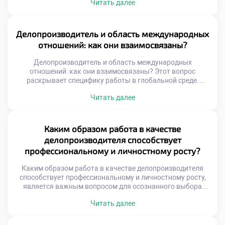
Читать далее
бизнеса. Специалист сегодня управляет
информационными потоками и обеспечивает
юридическую безопасность компании. Именно от его
компетенций зависит скорость принятия решений и
Делопроизводитель и область международных
качество корпоративных коммуникаций. Функционал
отношений: как они взаимосвязаны?
документаведа вышел далеко за рамки простой
регистрации бумаг и архивирования. Цифровизация […]
Делопроизводитель и область международных
отношений: как они взаимосвязаны? Этот вопрос
раскрывает специфику работы в глобальной среде.
Документационное обеспечение внешнеэкономической
Читать далее
деятельности имеет уникальные стандарты. Специалист
становится связующим звеном между культурами
делового общения. Грамотное оформление бумаг
гарантирует успех трансграничных сделок. Понимание
Каким образом работа в качестве
этой связи необходимо для эффективной международной
делопроизводителя способствует
коммуникации. Международный документооборот
профессиональному и личностному росту?
регулируется сложной системой норм. Национальные
правила часто […]
Каким образом работа в качестве делопроизводителя
способствует профессиональному и личностному росту,
является важным вопросом для осознанного выбора
карьеры. Эта профессия трансформирует человека через
Читать далее
ежедневную практику упорядочивания хаоса. Специалист
не просто обрабатывает бумаги, а выстраивает системы.
Работа с информацией развивает аналитическое