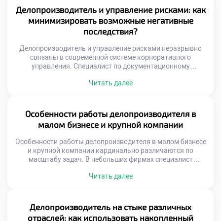
мышление и внимательность к деталям. Ответственность
Делопроизводитель и управление рисками: как
за документы формирует зрелость и дисциплину.
минимизировать возможные негативные
Личностные качества совершенствуются […]
последствия?
Делопроизводитель и управление рисками неразрывно
связаны в современной системе корпоративного
управления. Специалист по документационному
обеспечению выступает первым рубежом защиты
Читать далее
организации от угроз. Грамотная работа с документами
предотвращает юридические, финансовые и
репутационные потери компании. Именно профилактика
проблем отличает профессионала высокого класса от
Особенности работы делопроизводителя в
обычного исполнителя. Управление рисками требует
малом бизнесе и крупной компании
системного мышления и глубокого понимания бизнес-
процессов. Недостаточно просто оформлять […]
Особенности работы делопроизводителя в малом бизнесе
и крупной компании кардинально различаются по
масштабу задач. В небольших фирмах специалист
выполняет функции универсального сотрудника. Крупные
Читать далее
корпорации требуют узкой специализации и строгой
регламентации процессов. Понимание этих различий
помогает осознанно строить карьерную траекторию.
Выбор места работы определяет ежедневную рутину и
Делопроизводитель на стыке различных
темп профессионального роста. Специфика среды
отраслей: как использовать накопленный