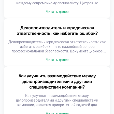
каждому современному специалисту. Цифровые
технологии кардинально изменили подход к управлению
Читать далее
документацией и информацией. Ручной труд уступает
место интеллектуальным системам обработки данных.
Владение этими инструментами стало обязательным
требованием рынка труда. Автоматизация освобождает
Делопроизводитель и юридическая
время для аналитической и творческой деятельности
ответственность: как избегать ошибок?
сотрудника. Рутинные операции выполняются
программами быстрее и точнее […]
Делопроизводитель и юридическая ответственность: как
избегать ошибок? — это важнейший вопрос
профессиональной безопасности. Документационное
обеспечение управления напрямую влияет на правовой
Читать далее
статус организации. Любая неточность в бумагах может
повлечь серьезные санкции. Специалист несет личную
ответственность за качество своей работы. Понимание
правовых рисков является основой компетентности
Как улучшить взаимодействие между
сотрудника. Юридические последствия ошибок бывают
делопроизводителями и другими
финансовыми и административными. Штрафы
специалистами компании?
контролирующих органов […]
Как улучшить взаимодействие между
делопроизводителями и другими специалистами
компании, является приоритетной задачей для
повышения общей эффективности бизнеса.
Читать далее