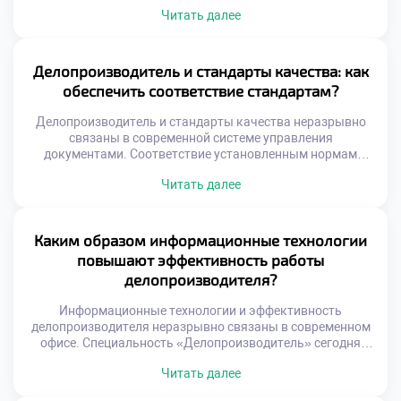
документооборота напрямую зависит от слаженности
Читать далее
работы всего коллектива. Делопроизводитель не может
функционировать в изоляции от других отделов.
Коммуникационные разрывы порождают ошибки,
задержки и конфликты. Эффективное взаимодействие
Делопроизводитель и стандарты качества: как
строится на четких правилах и взаимном уважении.
обеспечить соответствие стандартам?
Понимание ролей каждого участника процесса устраняет
[…]
Делопроизводитель и стандарты качества неразрывно
связаны в современной системе управления
документами. Соответствие установленным нормам
является фундаментом профессиональной деятельности
Читать далее
любого специалиста. Без соблюдения стандартов
документооборот превращается в хаотичный набор
случайных действий. Именно качество работы отличает
настоящего эксперта от простого технического
Каким образом информационные технологии
исполнителя. Стандарты обеспечивают юридическую
повышают эффективность работы
значимость и единообразие документации организации.
делопроизводителя?
Они создают единое информационное пространство для
всех […]
Информационные технологии и эффективность
делопроизводителя неразрывно связаны в современном
офисе. Специальность «Делопроизводитель» сегодня
немыслима без уверенного владения цифровыми
Читать далее
инструментами. Компьютерные системы
трансформируют рутинный труд в высокопродуктивную