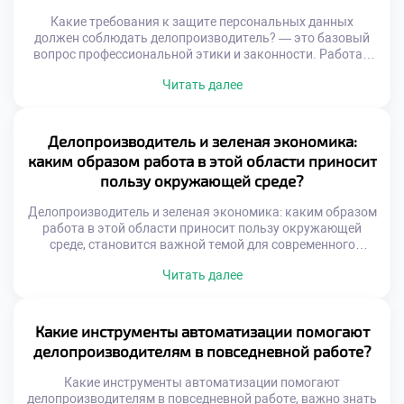
Какие требования к защите персональных данных
должен соблюдать делопроизводитель? — это базовый
вопрос профессиональной этики и законности. Работа с
документами неразрывно связана с обработкой личной
Читать далее
информации сотрудников и клиентов. Нарушение
конфиденциальности влечет серьезные правовые
последствия для организации и самого специалиста.
Делопроизводитель выступает первым рубежом защиты
Делопроизводитель и зеленая экономика:
чувствительных сведений. Понимание норм безопасности
каким образом работа в этой области приносит
является обязательной компетенцией современного
пользу окружающей среде?
сотрудника. […]
Делопроизводитель и зеленая экономика: каким образом
работа в этой области приносит пользу окружающей
среде, становится важной темой для современного
бизнеса. Экологическая ответственность организации
Читать далее
начинается с грамотного управления ресурсами.
Специалист по документационному обеспечению играет
ключевую роль в этом процессе. Его ежедневные решения
напрямую влияют на экологический след компании.
Какие инструменты автоматизации помогают
Переход к устойчивому развитию требует пересмотра
делопроизводителям в повседневной работе?
привычных офисных […]
Какие инструменты автоматизации помогают
делопроизводителям в повседневной работе, важно знать