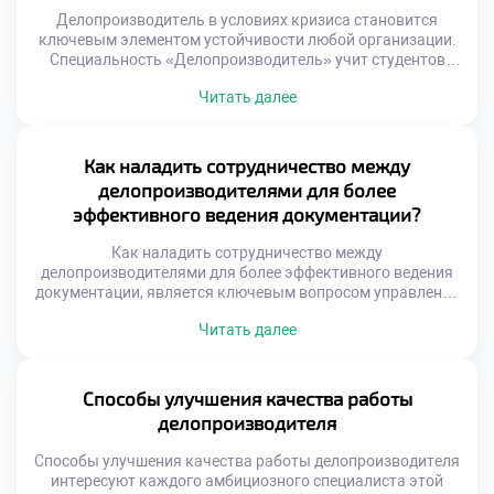
Делопроизводитель в условиях кризиса становится
ключевым элементом устойчивости любой организации.
Специальность «Делопроизводитель» учит студентов
адаптировать документооборот к экстремальным
Читать далее
внешним условиям. Грамотные решения специалиста
сохраняют работоспособность учреждения даже при
дефиците ресурсов. Абитуриенты часто хотят подать
документы в техникум для получения антикризисных
Как наладить сотрудничество между
компетенций. Образовательная программа моделирует
делопроизводителями для более
стрессовые ситуации управления информацией. Будущие
эффективного ведения документации?
профессионалы учатся принимать взвешенные решения
под […]
Как наладить сотрудничество между
делопроизводителями для более эффективного ведения
документации, является ключевым вопросом управления
офисом. Изолированная работа специалистов порождает
Читать далее
дублирование функций и ошибок. Единый подход к
оформлению бумаг обеспечивает целостность системы.
Командное взаимодействие ускоряет обработку
входящих потоков информации. Синергия сотрудников
Способы улучшения качества работы
превышает сумму индивидуальных усилий каждого.
делопроизводителя
Качество документооборота зависит от слаженности
коллектива. Эффективность достигается через
Способы улучшения качества работы делопроизводителя
осознанную […]
интересуют каждого амбициозного специалиста этой