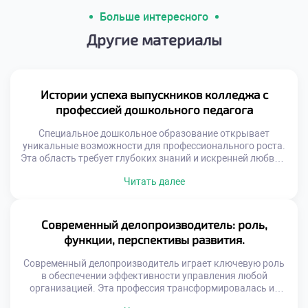
Больше интересного
Другие материалы
Истории успеха выпускников колледжа с
профессией дошкольного педагога
Специальное дошкольное образование открывает
уникальные возможности для профессионального роста.
Эта область требует глубоких знаний и искренней любви к
детям. Выпускники становятся настоящими
Читать далее
наставниками для маленьких личностей. Их труд
формирует будущее поколение граждан нашей страны.
Профессия педагога всегда была востребованной и
уважаемой в обществе. Сегодня спрос на
Современный делопроизводитель: роль,
квалифицированных специалистов только возрастает.
функции, перспективы развития.
Родители ищут лучших воспитателей для […]
Современный делопроизводитель играет ключевую роль
в обеспечении эффективности управления любой
организацией. Эта профессия трансформировалась из
технической специальности в стратегическую функцию