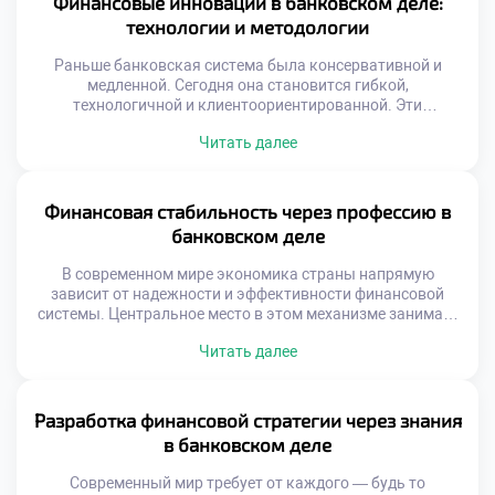
Финансовые инновации в банковском деле:
Современные вызовы, такие как цифровизация и
технологии и методологии
глобальные экономические колебания, […]
Раньше банковская система была консервативной и
медленной. Сегодня она становится гибкой,
технологичной и клиентоориентированной. Эти
изменения не просто мода — они необходимы для
Читать далее
выживания в условиях жёсткой конкуренции и растущих
ожиданий пользователей. Технологии проникают во все
сферы финансовых услуг. От мобильных приложений до
автоматизированных систем анализа данных — каждый
Финансовая стабильность через профессию в
элемент банковской инфраструктуры обновляется.
банковском деле
Искусственный интеллект […]
В современном мире экономика страны напрямую
зависит от надежности и эффективности финансовой
системы. Центральное место в этом механизме занимает
банковский сектор. Именно он обеспечивает движение
Читать далее
капитала, управление рисками и поддержку как частных
лиц, так и бизнеса. Финансовая стабильность через
профессию в банковском деле становится не просто
возможностью — это реальный путь к устойчивому
Разработка финансовой стратегии через знания
развитию общества. […]
в банковском деле
Современный мир требует от каждого — будь то