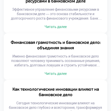
ресурсами в банковском деле
и […]
Эффективное управление финансовыми ресурсами в
банковском деле — это основа стабильности и
долгосрочного роста финансового учреждения. Банки
работают с огромными объёмами средств,
Читать далее
принадлежащих как клиентам, так и самим институтам.
От того, насколько грамотно эти ресурсы используются,
зависят прибыль, надёжность и репутация банка.
Управление включает в себя не только распределение
Финансовая грамотность и банковское дело:
средств, но и стратегическое планирование, оценку […]
объединяя знания
Именно финансовая грамотность и банковское дело
позволяют человеку принимать осознанные решения,
избегать долговых ловушек и строить устойчивое
финансовое будущее. Без базового понимания принципов
Читать далее
работы банков, процентных ставок и условий
кредитования легко попасть в ситуацию, когда деньги
управляют вами, а не наоборот. Образовательные
учреждения, включая техникумы, играют важную роль в
Как технологические инновации влияют на
формировании финансовой культуры у молодёжи.
банковское дело
Программы […]
Сегодня технологические инновации влияют на
банковское дело глубоко и всесторонне, трансформируя