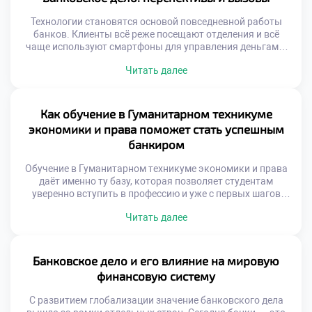
ведущие финансовые учреждения. Профессиональный
рост выпускников […]
Технологии становятся основой повседневной работы
банков. Клиенты всё реже посещают отделения и всё
чаще используют смартфоны для управления деньгами.
Всё это формирует новую реальность, где банковское
Читать далее
дело выходит за рамки традиционных операций. Оно
включает аналитику, защиту данных, работу с большими
объёмами информации и взаимодействие с
экосистемами. Банки больше не ограничиваются ролью
Как обучение в Гуманитарном техникуме
хранилища денег. Они становятся […]
экономики и права поможет стать успешным
банкиром
Обучение в Гуманитарном техникуме экономики и права
даёт именно ту базу, которая позволяет студентам
уверенно вступить в профессию и уже с первых шагов
демонстрировать высокий уровень подготовки. Как
Читать далее
обучение в Гуманитарном техникуме экономики и права
поможет стать успешным банкиром — вопрос, который
всё чаще задают абитуриенты, выбирающие путь в
финансовую сферу. Техникум предлагает не просто […]
Банковское дело и его влияние на мировую
финансовую систему
С развитием глобализации значение банковского дела