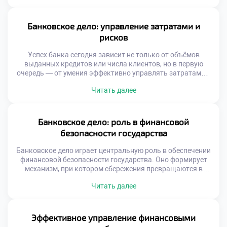
банковской сфере — это не просто работа с деньгами. Это
осознанный шаг к устойчивому доходу,
профессиональному росту и личной финансовой
Банковское дело: управление затратами и
безопасности. Обучение в […]
рисков
Успех банка сегодня зависит не только от объёмов
выданных кредитов или числа клиентов, но в первую
очередь — от умения эффективно управлять затратами и
финансовыми рисками. Это не просто часть бизнес-
Читать далее
процессов — это фундамент, на котором строится
устойчивость, надёжность и доверие к финансовому
учреждению. Представьте: каждый лишний рубль,
потраченный на неоптимальные операции, снижает
Банковское дело: роль в финансовой
прибыль. Каждый […]
безопасности государства
Банковское дело играет центральную роль в обеспечении
финансовой безопасности государства. Оно формирует
механизм, при котором сбережения превращаются в
инвестиции, а денежные потоки направляются в наиболее
Читать далее
продуктивные сферы. Без эффективной банковской
системы невозможно представить ни стабильный рост, ни
защиту от экономических потрясений. Финансовая
безопасность — это способность государства сохранять
Эффективное управление финансовыми
контроль над своими ресурсами, противостоять кризисам