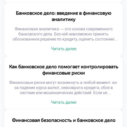
как ключевые архитекторы финансовых потоков,
обеспечивая надежность, прозрачность и скорость
международных операций. Без эффективного
Банковское дело: введение в финансовую
банковского сектора международная торговля
аналитику
замедлилась бы, инвестиции не находили бы […]
Финансовая аналитика — это основа современного
банковского дела. Без неё невозможно принять
обоснованное решение по кредиту, оценить состояние
активов или спрогнозировать риски. Сегодня банки всё
Читать далее
чаще полагаются на данные, а не на интуицию. Именно
поэтому банковское дело: введение в финансовую
аналитику становится ключевым направлением
подготовки специалистов. Аналитика позволяет видеть
Как банковское дело помогает контролировать
за цифрами реальную картину. Она помогает […]
финансовые риски
Финансовые риски могут возникнуть в любой момент: из-
за падения курса валют, невозврата кредита, сбоя в
системе или мошеннических действий. Если не
контролировать эти угрозы, последствия могут быть
Читать далее
катастрофическими — от индивидуальных потерь до
масштабных кризисов. Поэтому банковское дело
помогает контролировать финансовые риски, создавая
барьеры между нестабильностью и стабильностью. Это
Финансовая безопасность и банковское дело
достигается с помощью строгих правил, глубокого […]