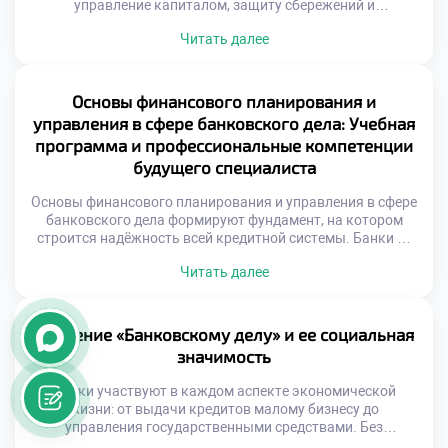
управление капиталом, защиту сбережений и
стимулирование роста. Эти инструменты делают
Читать далее
возможным как личное финансовое планирование, так и
масштабные бизнес-проекты. Без них ни один гражданин,
ни одна компания не смогли бы эффективно
функционировать в рыночной среде. Одним из главных
Основы финансового планирования и
преимуществ банковской системы является её […]
управления в сфере банковского дела: Учебная
программа и профессиональные компетенции
будущего специалиста
Основы финансового планирования и управления в сфере
банковского дела формируют фундамент, на котором
строится надёжность всей кредитной системы. Банки —
это не просто хранилища денег. Они управляют потоками
Читать далее
капитала, принимают решения, влияющие на экономику
регионов и отдельных граждан. От качества подготовки
специалистов напрямую зависит, насколько эффективно
будет работать финансовая инфраструктура страны.
Обучение «Банковскому делу» и ее социальная
Именно поэтому образовательные программы […]
значимость
Банки участвуют в каждом аспекте экономической
жизни: от выдачи кредитов малому бизнесу до
управления государственными средствами. Без
квалифицированных специалистов система не сможет