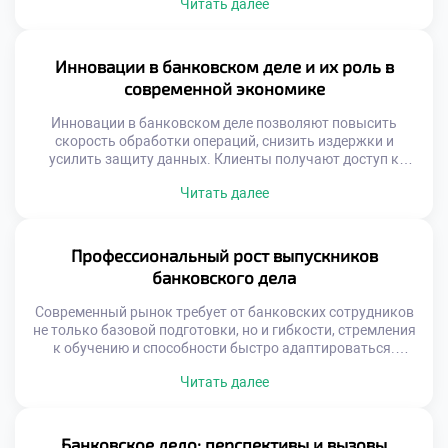
Читать далее
становится особенно значимой. Именно он выступает
связующим звеном между клиентом, командой и
стратегическими целями финансового учреждения.
Чтобы стать эффективным менеджером в банковской
Инновации в банковском деле и их роль в
сфере, необходимо сочетать глубокие профессиональные
современной экономике
знания, управленческую […]
Инновации в банковском деле позволяют повысить
скорость обработки операций, снизить издержки и
усилить защиту данных. Клиенты получают доступ к
персонализированным услугам, которые адаптируются
Читать далее
под их поведение и потребности. Банки, в свою очередь,
становятся более гибкими и конкурентоспособными.
Такие изменения напрямую влияют на экономическую
стабильность и рост, поскольку ускоряют оборот
Профессиональный рост выпускников
капитала и расширяют доступ к финансовым […]
банковского дела
Современный рынок требует от банковских сотрудников
не только базовой подготовки, но и гибкости, стремления
к обучению и способности быстро адаптироваться.
Выпускники, прошедшие качественное образование, уже
Читать далее
на старте обладают преимуществом: они понимают
структуру банковской системы, разбираются в
документообороте и умеют анализировать финансовые
риски. Эти качества открывают перед ними двери в
Банковское дело: перспективы и вызовы