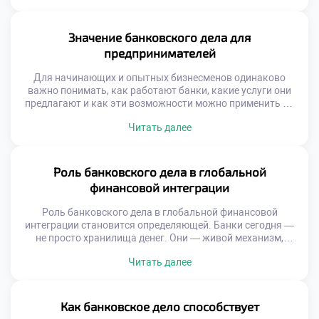
но и умением применять их в реальных ситуациях. Именно
такой подход к подготовке будущих профессионалов
реализуется в Гуманитарном техникуме экономики и
Значение банковского дела для
права (ГТЭП) […]
предпринимателей
Для начинающих и опытных бизнесменов одинаково
важно понимать, как работают банки, какие услуги они
предлагают и как эти возможности можно применить на
практике. Открытие расчётного счёта, получение кредита,
Читать далее
использование онлайн-банкинга — всё это элементы,
напрямую влияющие на эффективность бизнеса. Знания
в области банковского дела позволяют принимать
взвешенные финансовые решения, избегать ошибок и
Роль банковского дела в глобальной
выстраивать долгосрочные стратегии […]
финансовой интеграции
Роль банковского дела в глобальной финансовой
интеграции становится определяющей. Банки сегодня —
не просто хранилища денег. Они — живой механизм,
соединяющий страны, компании и индивидуальных
Читать далее
предпринимателей в единую финансовую сеть. Без их
участия международная торговля, инвестиции и даже
простые денежные переводы были бы невозможны.
Финансовая интеграция означает свободное
Как банковское дело способствует
перемещение средств, унификацию стандартов и