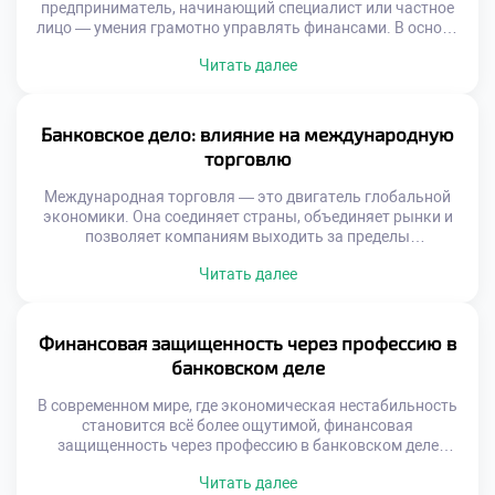
предприниматель, начинающий специалист или частное
лицо — умения грамотно управлять финансами. В основе
устойчивого экономического положения лежит не просто
Читать далее
накопление средств, а осознанная разработка
финансовой стратегии через знания в банковском деле.
Эти знания становятся фундаментом, на котором
строится уверенность в завтрашнем дне, реализуются
Банковское дело: влияние на международную
масштабные проекты и достигаются […]
торговлю
Международная торговля — это двигатель глобальной
экономики. Она соединяет страны, объединяет рынки и
позволяет компаниям выходить за пределы
национальных границ. В этом сложном механизме
Читать далее
ключевую роль играет банковское дело. Банковское дело
обеспечивает надежную финансовую основу для всех
этапов внешнеэкономической деятельности. Без
эффективной банковской системы международные
Финансовая защищенность через профессию в
сделки были бы рискованными, медленными и
банковском деле
непредсказуемыми. Современные торговые потоки […]
В современном мире, где экономическая нестабильность
становится всё более ощутимой, финансовая
защищенность через профессию в банковском деле
выступает как один из самых надёжных путей к
Читать далее
уверенности в завтрашнем дне. Выбор карьеры в