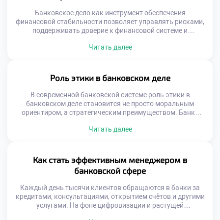
Банковское дело как инструмент обеспечения
финансовой стабильности позволяет управлять рисками,
поддерживать доверие к финансовой системе и
способствовать устойчивому экономическому росту. Без
Читать далее
эффективной банковской структуры невозможно ни
развитие бизнеса, ни уверенность граждан в сохранности
своих средств. Функции банков выходят далеко за рамки
хранения денег. Банки аккумулируют сбережения,
Роль этики в банковском деле
перераспределяют ресурсы и управляют ликвидностью.
Они создают условия для […]
В современной банковской системе роль этики в
банковском деле становится не просто моральным
ориентиром, а стратегическим преимуществом. Банки
работают с чувствительными данными, крупными
Читать далее
финансовыми потоками и доверием миллионов клиентов.
В такой среде любое отклонение от этических норм может
привести к серьёзным последствиям — от потери
репутации до юридических санкций. Именно поэтому
Как стать эффективным менеджером в
роль этики в банковском […]
банковской сфере
Каждый день тысячи клиентов обращаются в банки за
кредитами, консультациями, открытием счётов и другими
услугами. На фоне цифровизации и растущей
конкуренции роль менеджера в банковской сфере