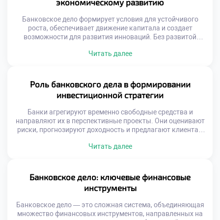
экономическому развитию
взаимопонимание между […]
Банковское дело формирует условия для устойчивого
роста, обеспечивает движение капитала и создает
возможности для развития инноваций. Без развитой
банковской системы невозможно представить ни одну
Читать далее
страну с динамичной экономикой. Каждый вклад,
каждый кредит, каждый расчёт — это звено в цепи
экономического движения. Банки собирают свободные
средства, превращают их в инвестиции и направляют
Роль банковского дела в формировании
туда, где они нужны […]
инвестиционной стратегии
Банки агрегируют временно свободные средства и
направляют их в перспективные проекты. Они оценивают
риски, прогнозируют доходность и предлагают клиентам
структурированные решения. Это делает их
Читать далее
незаменимыми партнёрами при построении
долгосрочных инвестиционных планов. Благодаря своей
инфраструктуре и экспертизе, банки снижают барьеры
для входа на финансовые рынки. Они открывают доступ к
Банковское дело: ключевые финансовые
сложным инструментам даже для начинающих
инструменты
инвесторов. Образовательные […]
Банковское дело — это сложная система, объединяющая
множество финансовых инструментов, направленных на