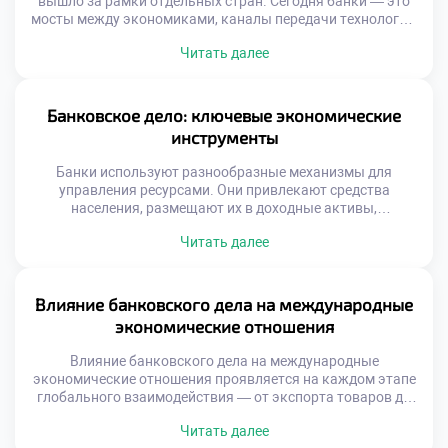
вышло за рамки отдельных стран. Сегодня банки — это
мосты между экономиками, каналы передачи технологий,
ресурсов и идей. Они участвуют в финансировании
Читать далее
инфраструктурных проектов, поддерживают малый и
средний бизнес, управляют пенсионными фондами и
инвестируют в устойчивое развитие. Банковское дело
стало неотъемлемой частью международной финансовой
Банковское дело: ключевые экономические
архитектуры, где каждый крупный игрок […]
инструменты
Банки используют разнообразные механизмы для
управления ресурсами. Они привлекают средства
населения, размещают их в доходные активы,
обеспечивают бесперебойные расчеты и минимизируют
Читать далее
риски. Каждый из этих процессов строится на точных
финансовых инструментах, разработанных с учетом
рыночной динамики и регуляторных требований.
Понимание этих механизмов — основа для подготовки
Влияние банковского дела на международные
квалифицированных специалистов в области финансов.
экономические отношения
Для студентов, интересующихся экономикой, […]
Влияние банковского дела на международные
экономические отношения проявляется на каждом этапе
глобального взаимодействия — от экспорта товаров до
реализации крупных инфраструктурных проектов за
Читать далее
рубежом. Банки выступают не просто как посредники, а