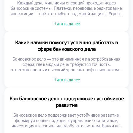
Каждый день миллионы операций проходят через
банковские системы. Платежи, переводы, кредитование,
инвестиции — всё это требует надёжной защиты. Угрозы
растут вместе с технологиями. Киберпреступники
Читать далее
совершенствуют методы, а риски умножаются. В этих
условиях финансовая безопасность и банковское дело
становятся неразрывными понятиями. Без надёжных
механизмов защиты невозможно представить
Какие навыки помогут успешно работать в
устойчивое функционирование банков, защиту данных
сфере банковского дела
клиентов и сохранение доверия […]
Банковское дело — это динамичная и востребованная
сфера, где каждый день требуются точность,
ответственность и высокий уровень профессионализма.
Чтобы добиться успеха в этой отрасли, недостаточно
Читать далее
просто знать основы экономики. Важно развивать
комплексные навыки, которые позволяют не только
эффективно выполнять рабочие задачи, но и строить
доверительные отношения с клиентами, быстро
Как банковское дело поддерживает устойчивое
адаптироваться к изменениям и принимать
развитие
обоснованные […]
Банковское дело поддерживает устойчивое развитие,
формируя новые подходы к управлению капиталом,
инвестициям и социальным обязательствам. Банки всё
чаще учитывают экологические, социальные и