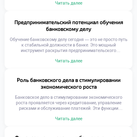
Читать далее
управленческие риски при принятии решений. Это
позволяет им не только снижать потенциальные убытки,
но и вносить вклад в формирование более справедливой
и устойчивой экономики. Раньше банки воспринимались
Предпринимательский потенциал обучения
как нейтральные посредники. Сейчас они превращаются
банковскому делу
[…]
Обучение банковскому делу сегодня — это не просто путь
к стабильной должности в банке. Это мощный
инструмент раскрытия предпринимательского
потенциала обучения банковскому делу. Студенты
Читать далее
получают не только знания о финансовых операциях, но и
навыки, необходимые для запуска и масштабирования
собственных бизнес-идей. Программы по банковскому
делу в техникумах всё чаще строятся с учётом
Роль банковского дела в стимулировании
современных вызовов. Они […]
экономического роста
Банковское дело в стимулировании экономического
роста проявляется через кредитование, управление
рисками и обслуживание платежей. Эти функции
позволяют бизнесу расширяться, а гражданам —
Читать далее
улучшать качество жизни. Когда банки эффективно
работают, экономика получает мощный импульс. Это
выражается в росте ВВП, увеличении налоговых
поступлений и создании новых рабочих мест.