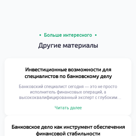
Больше интересного
Другие материалы
Инвестиционные возможности для
специалистов по банковскому делу
Банковский специалист сегодня — это не просто
исполнитель финансовых операций, а
высококвалифицированный эксперт с глубоким
пониманием рынков капитала, управления рисками и
Читать далее
анализа финансовых потоков. Такие знания открывают
перед ним возможности, далеко превышающие рамки
стандартных банковских задач. Владение тонкостями
кредитования, оценки ликвидности и анализа отчётности
Банковское дело как инструмент обеспечения
позволяет ему уверенно ориентироваться в
финансовой стабильности
инвестиционной среде. Это даёт возможность не […]