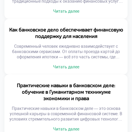
традиционные подходы к оказанию финансовых услуг.
Банки перестают быть просто хранилищами денег. Они
Читать далее
превращаются в цифровые платформы, где клиент
получает мгновенный доступ к счетам, кредитам,
инвестициям и консультациям — буквально в пару
кликов. Раньше посещение отделения было
Как банковское дело обеспечивает финансовую
обязательным. Сейчас достаточно смартфона с
поддержку для населения
интернетом. Это […]
Современный человек ежедневно взаимодействует с
банковскими сервисами. От оплаты проезда картой до
оформления ипотеки — всё это часть системы, где
банковское дело обеспечивает финансовую поддержку
Читать далее
для населения. Эта поддержка особенно важна в периоды
нестабильности, когда доступ к деньгам и возможность
их грамотного распределения становятся критически
значимыми. Банковская сфера сегодня — это не только
Практические навыки в банковском деле:
кассы и […]
обучение в Гуманитарном техникуме
экономики и права
Практические навыки в банковском деле — это основа
успешной карьеры в современной финансовой системе. В
условиях стремительного развития цифровых технологий
и роста клиентских ожиданий банковские специалисты
Читать далее
должны обладать не только теоретическими знаниями,