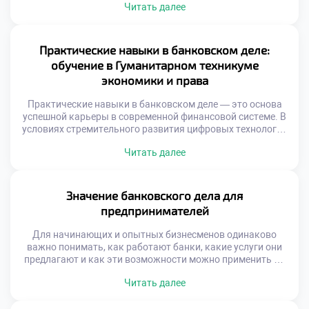
Читать далее
для населения. Эта поддержка особенно важна в периоды
нестабильности, когда доступ к деньгам и возможность
их грамотного распределения становятся критически
значимыми. Банковская сфера сегодня — это не только
Практические навыки в банковском деле:
кассы и […]
обучение в Гуманитарном техникуме
экономики и права
Практические навыки в банковском деле — это основа
успешной карьеры в современной финансовой системе. В
условиях стремительного развития цифровых технологий
и роста клиентских ожиданий банковские специалисты
Читать далее
должны обладать не только теоретическими знаниями,
но и умением применять их в реальных ситуациях. Именно
такой подход к подготовке будущих профессионалов
реализуется в Гуманитарном техникуме экономики и
Значение банковского дела для
права (ГТЭП) […]
предпринимателей
Для начинающих и опытных бизнесменов одинаково
важно понимать, как работают банки, какие услуги они
предлагают и как эти возможности можно применить на
практике. Открытие расчётного счёта, получение кредита,
Читать далее
использование онлайн-банкинга — всё это элементы,
напрямую влияющие на эффективность бизнеса. Знания