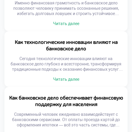
Именно финансовая грамотность и банковское дело
позволяют человеку принимать осознанные решения,
избегать долговых ловушек и строить устойчивое
финансовое будущее. Без базового понимания принципов
Читать далее
работы банков, процентных ставок и условий
кредитования легко попасть в ситуацию, когда деньги
управляют вами, а не наоборот. Образовательные
учреждения, включая техникумы, играют важную роль в
Как технологические инновации влияют на
формировании финансовой культуры у молодёжи.
банковское дело
Программы […]
Сегодня технологические инновации влияют на
банковское дело глубоко и всесторонне, трансформируя
традиционные подходы к оказанию финансовых услуг.
Банки перестают быть просто хранилищами денег. Они
Читать далее
превращаются в цифровые платформы, где клиент
получает мгновенный доступ к счетам, кредитам,
инвестициям и консультациям — буквально в пару
кликов. Раньше посещение отделения было
Как банковское дело обеспечивает финансовую
обязательным. Сейчас достаточно смартфона с
поддержку для населения
интернетом. Это […]
Современный человек ежедневно взаимодействует с
банковскими сервисами. От оплаты проезда картой до
оформления ипотеки — всё это часть системы, где
банковское дело обеспечивает финансовую поддержку