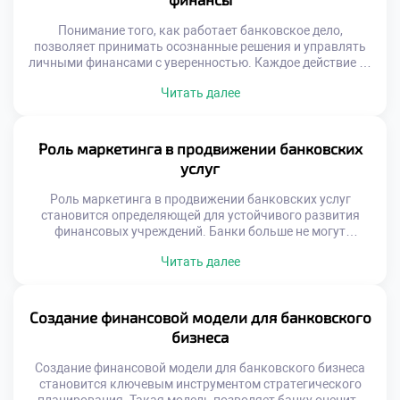
напрямую определяют […]
Понимание того, как работает банковское дело,
позволяет принимать осознанные решения и управлять
личными финансами с уверенностью. Каждое действие —
от открытия карты до оформления кредита — напрямую
Читать далее
связано с принципами банковской деятельности.
Банковское дело влияет на личные финансы глубже, чем
кажется на первый взгляд. Многие воспринимают банки
как места, где хранят деньги или берут кредиты. […]
Роль маркетинга в продвижении банковских
услуг
Роль маркетинга в продвижении банковских услуг
становится определяющей для устойчивого развития
финансовых учреждений. Банки больше не могут
полагаться только на репутацию или государственную
Читать далее
поддержку. Сегодня важно не просто предлагать продукт
— нужно убедить клиента, что именно этот банк решит
его финансовые задачи лучше других. Именно здесь на
первый план выходит стратегический маркетинг.
Создание финансовой модели для банковского
Банковские услуги — […]
бизнеса
Создание финансовой модели для банковского бизнеса
становится ключевым инструментом стратегического