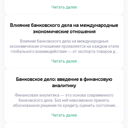
обеспечивают бесперебойные расчеты и минимизируют
Читать далее
риски. Каждый из этих процессов строится на точных
финансовых инструментах, разработанных с учетом
рыночной динамики и регуляторных требований.
Понимание этих механизмов — основа для подготовки
Влияние банковского дела на международные
квалифицированных специалистов в области финансов.
экономические отношения
Для студентов, интересующихся экономикой, […]
Влияние банковского дела на международные
экономические отношения проявляется на каждом этапе
глобального взаимодействия — от экспорта товаров до
реализации крупных инфраструктурных проектов за
Читать далее
рубежом. Банки выступают не просто как посредники, а
как ключевые архитекторы финансовых потоков,
обеспечивая надежность, прозрачность и скорость
международных операций. Без эффективного
Банковское дело: введение в финансовую
банковского сектора международная торговля
аналитику
замедлилась бы, инвестиции не находили бы […]
Финансовая аналитика — это основа современного
банковского дела. Без неё невозможно принять
обоснованное решение по кредиту, оценить состояние
активов или спрогнозировать риски. Сегодня банки всё
Читать далее
чаще полагаются на данные, а не на интуицию. Именно
поэтому банковское дело: введение в финансовую
аналитику становится ключевым направлением