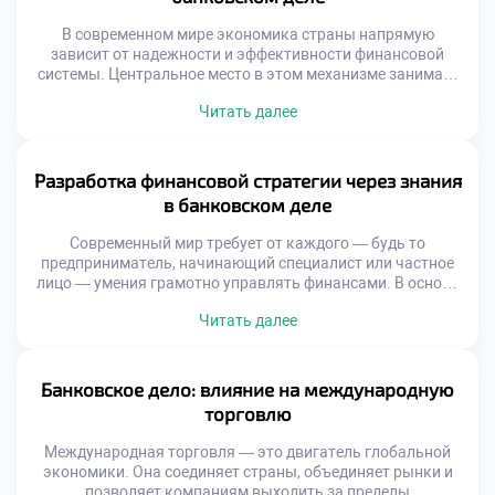
Искусственный интеллект […]
В современном мире экономика страны напрямую
зависит от надежности и эффективности финансовой
системы. Центральное место в этом механизме занимает
банковский сектор. Именно он обеспечивает движение
Читать далее
капитала, управление рисками и поддержку как частных
лиц, так и бизнеса. Финансовая стабильность через
профессию в банковском деле становится не просто
возможностью — это реальный путь к устойчивому
Разработка финансовой стратегии через знания
развитию общества. […]
в банковском деле
Современный мир требует от каждого — будь то
предприниматель, начинающий специалист или частное
лицо — умения грамотно управлять финансами. В основе
устойчивого экономического положения лежит не просто
Читать далее
накопление средств, а осознанная разработка
финансовой стратегии через знания в банковском деле.
Эти знания становятся фундаментом, на котором
строится уверенность в завтрашнем дне, реализуются
Банковское дело: влияние на международную
масштабные проекты и достигаются […]
торговлю
Международная торговля — это двигатель глобальной
экономики. Она соединяет страны, объединяет рынки и
позволяет компаниям выходить за пределы