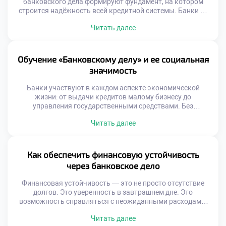
банковского дела формируют фундамент, на котором
строится надёжность всей кредитной системы. Банки —
это не просто хранилища денег. Они управляют потоками
Читать далее
капитала, принимают решения, влияющие на экономику
регионов и отдельных граждан. От качества подготовки
специалистов напрямую зависит, насколько эффективно
будет работать финансовая инфраструктура страны.
Обучение «Банковскому делу» и ее социальная
Именно поэтому образовательные программы […]
значимость
Банки участвуют в каждом аспекте экономической
жизни: от выдачи кредитов малому бизнесу до
управления государственными средствами. Без
квалифицированных специалистов система не сможет
Читать далее
функционировать эффективно. Обучение «Банковскому
делу» даёт молодым людям не только теоретические
знания, но и практические навыки, позволяющие быстро
адаптироваться в реальных условиях. Учебный процесс
Как обеспечить финансовую устойчивость
строится на сочетании дисциплин, связанных с
через банковское дело
финансами, правом, бухгалтерией […]
Финансовая устойчивость — это не просто отсутствие
долгов. Это уверенность в завтрашнем дне. Это
возможность справляться с неожиданными расходами,
не теряя равновесия. Именно банковское дело
Читать далее
становится надёжным фундаментом, на котором