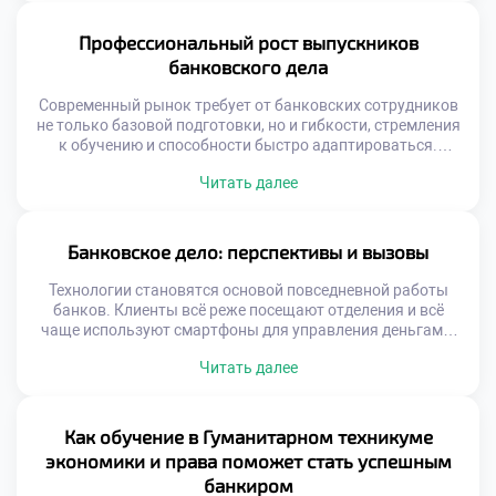
Такие изменения напрямую влияют на экономическую
стабильность и рост, поскольку ускоряют оборот
Профессиональный рост выпускников
капитала и расширяют доступ к финансовым […]
банковского дела
Современный рынок требует от банковских сотрудников
не только базовой подготовки, но и гибкости, стремления
к обучению и способности быстро адаптироваться.
Выпускники, прошедшие качественное образование, уже
Читать далее
на старте обладают преимуществом: они понимают
структуру банковской системы, разбираются в
документообороте и умеют анализировать финансовые
риски. Эти качества открывают перед ними двери в
Банковское дело: перспективы и вызовы
ведущие финансовые учреждения. Профессиональный
рост выпускников […]
Технологии становятся основой повседневной работы
банков. Клиенты всё реже посещают отделения и всё
чаще используют смартфоны для управления деньгами.
Всё это формирует новую реальность, где банковское
Читать далее
дело выходит за рамки традиционных операций. Оно
включает аналитику, защиту данных, работу с большими
объёмами информации и взаимодействие с
экосистемами. Банки больше не ограничиваются ролью
Как обучение в Гуманитарном техникуме
хранилища денег. Они становятся […]
экономики и права поможет стать успешным
банкиром