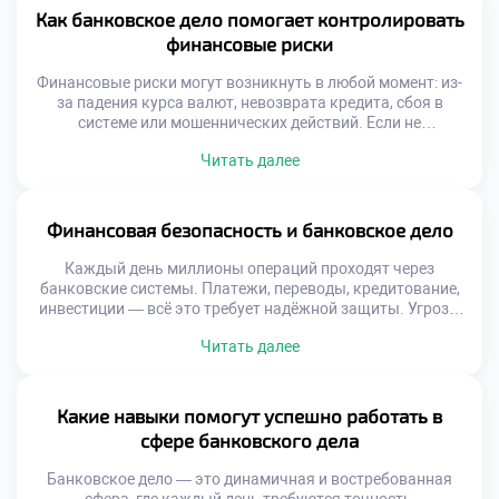
подготовки специалистов. Аналитика позволяет видеть
Как банковское дело помогает контролировать
за цифрами реальную картину. Она помогает […]
финансовые риски
Финансовые риски могут возникнуть в любой момент: из-
за падения курса валют, невозврата кредита, сбоя в
системе или мошеннических действий. Если не
контролировать эти угрозы, последствия могут быть
Читать далее
катастрофическими — от индивидуальных потерь до
масштабных кризисов. Поэтому банковское дело
помогает контролировать финансовые риски, создавая
барьеры между нестабильностью и стабильностью. Это
Финансовая безопасность и банковское дело
достигается с помощью строгих правил, глубокого […]
Каждый день миллионы операций проходят через
банковские системы. Платежи, переводы, кредитование,
инвестиции — всё это требует надёжной защиты. Угрозы
растут вместе с технологиями. Киберпреступники
Читать далее
совершенствуют методы, а риски умножаются. В этих
условиях финансовая безопасность и банковское дело
становятся неразрывными понятиями. Без надёжных
механизмов защиты невозможно представить
Какие навыки помогут успешно работать в
устойчивое функционирование банков, защиту данных
сфере банковского дела
клиентов и сохранение доверия […]
Банковское дело — это динамичная и востребованная