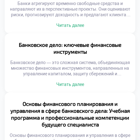
Банки агрегируют временно свободные средства и
направляют их в перспективные проекты. Они оценивают
риски, прогнозируют доходность и предлагают клиентам
структурированные решения. Это делает их
Читать далее
незаменимыми партнёрами при построении
долгосрочных инвестиционных планов. Благодаря своей
инфраструктуре и экспертизе, банки снижают барьеры
для входа на финансовые рынки. Они открывают доступ к
Банковское дело: ключевые финансовые
сложным инструментам даже для начинающих
инструменты
инвесторов. Образовательные […]
Банковское дело — это сложная система, объединяющая
множество финансовых инструментов, направленных на
управление капиталом, защиту сбережений и
стимулирование роста. Эти инструменты делают
Читать далее
возможным как личное финансовое планирование, так и
масштабные бизнес-проекты. Без них ни один гражданин,
ни одна компания не смогли бы эффективно
функционировать в рыночной среде. Одним из главных
Основы финансового планирования и
преимуществ банковской системы является её […]
управления в сфере банковского дела: Учебная
программа и профессиональные компетенции
будущего специалиста
Основы финансового планирования и управления в сфере