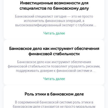
Инвестиционные возможности для
специалистов по банковскому делу
Банковский специалист сегодня — это не просто
исполнитель финансовых операций, а
высококвалифицированный эксперт с глубоким
пониманием рынков капитала, управления рисками и
Читать далее
анализа финансовых потоков. Такие знания открывают
перед ним возможности, далеко превышающие рамки
стандартных банковских задач. Владение тонкостями
кредитования, оценки ликвидности и анализа отчётности
Банковское дело как инструмент обеспечения
позволяет ему уверенно ориентироваться в
финансовой стабильности
инвестиционной среде. Это даёт возможность не […]
Банковское дело как инструмент обеспечения
финансовой стабильности позволяет управлять рисками,
поддерживать доверие к финансовой системе и
способствовать устойчивому экономическому росту. Без
Читать далее
эффективной банковской структуры невозможно ни
развитие бизнеса, ни уверенность граждан в сохранности
своих средств. Функции банков выходят далеко за рамки
хранения денег. Банки аккумулируют сбережения,
Роль этики в банковском деле
перераспределяют ресурсы и управляют ликвидностью.
Они создают условия для […]
В современной банковской системе роль этики в
банковском деле становится не просто моральным