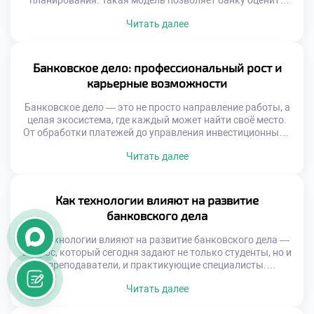
планирования. Такая модель позволяет банку оценить
будущие доходы, спланировать расходы и учесть
Читать далее
возможные риски. Она служит основой для принятия
взвешенных решений в условиях нестабильной
экономической среды. Финансовая модель — это не
просто набор формул в электронной таблице. Это
Банковское дело: профессиональный рост и
динамичная система, отражающая взаимосвязи между
карьерные возможности
различными аспектами […]
Банковское дело — это не просто направление работы, а
целая экосистема, где каждый может найти своё место.
От обработки платежей до управления инвестиционными
портфелями — банковская сфера охватывает огромный
Читать далее
спектр деятельности. Она требует точности,
ответственности и глубокого понимания финансовых
процессов. Интерес к профессии растёт не только среди
выпускников экономических вузов, но и у молодёжи,
Как технологии влияют на развитие
выбирающей […]
банковского дела
Как технологии влияют на развитие банковского дела —
вопрос, который сегодня задают не только студенты, но и
преподаватели, и практикующие специалисты.
Банковская сфера переживает глубокую трансформацию.
Читать далее
Раньше клиенты часами стояли в очередях, заполняли
бумажные заявки, ждали дни на одобрение кредита.