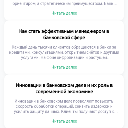
ориентиром, а стратегическим преимуществом. Банки
работают с чувствительными данными, крупными
Читать далее
финансовыми потоками и доверием миллионов клиентов.
В такой среде любое отклонение от этических норм может
привести к серьёзным последствиям — от потери
репутации до юридических санкций. Именно поэтому
Как стать эффективным менеджером в
роль этики в банковском […]
банковской сфере
Каждый день тысячи клиентов обращаются в банки за
кредитами, консультациями, открытием счётов и другими
услугами. На фоне цифровизации и растущей
конкуренции роль менеджера в банковской сфере
Читать далее
становится особенно значимой. Именно он выступает
связующим звеном между клиентом, командой и
стратегическими целями финансового учреждения.
Чтобы стать эффективным менеджером в банковской
Инновации в банковском деле и их роль в
сфере, необходимо сочетать глубокие профессиональные
современной экономике
знания, управленческую […]
Инновации в банковском деле позволяют повысить
скорость обработки операций, снизить издержки и
усилить защиту данных. Клиенты получают доступ к
персонализированным услугам, которые адаптируются
Читать далее
под их поведение и потребности. Банки, в свою очередь,
становятся более гибкими и конкурентоспособными.