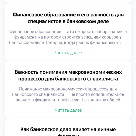
строится такая стабильность. Оно объединяет
инструменты, знания и практики, позволяющие
эффективно управлять деньгами, защищать сбережения
Финансовое образование и его важность для
и планировать будущее. Без понимания основ банковской
специалистов в банковском деле
системы сложно достичь […]
Финансовое образование — это не просто набор знаний, а
фундамент, на котором строится успешная карьера в
банковском деле. Сегодня, когда рынок финансовых услуг
стремительно меняется, специалисты без глубокого
Читать далее
понимания экономических процессов оказываются вне
конкурентной борьбы. Финансовое образование и его
важность для специалистов в банковском деле
невозможно переоценить. Оно формирует
Важность понимания макроэкономических
профессиональное мышление, позволяет принимать
процессов для банковского специалиста
взвешенные решения […]
Понимание макроэкономических процессов для
банковского специалиста — не просто дополнительное
знание, а фундамент профессии. Без анализа общей
экономической картины невозможно принимать
Читать далее
взвешенные решения по кредитованию, управлению
активами или прогнозированию рисков. Современный
банковский работник должен видеть не только отчёт
клиента, но и контекст страны, в которой этот клиент
Как банковское дело влияет на личные
живёт и ведёт бизнес. Макроэкономические процессы
финансы