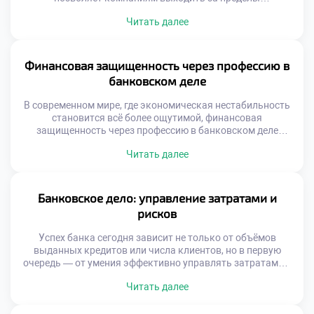
национальных границ. В этом сложном механизме
Читать далее
ключевую роль играет банковское дело. Банковское дело
обеспечивает надежную финансовую основу для всех
этапов внешнеэкономической деятельности. Без
эффективной банковской системы международные
Финансовая защищенность через профессию в
сделки были бы рискованными, медленными и
банковском деле
непредсказуемыми. Современные торговые потоки […]
В современном мире, где экономическая нестабильность
становится всё более ощутимой, финансовая
защищенность через профессию в банковском деле
выступает как один из самых надёжных путей к
Читать далее
уверенности в завтрашнем дне. Выбор карьеры в
банковской сфере — это не просто работа с деньгами. Это
осознанный шаг к устойчивому доходу,
профессиональному росту и личной финансовой
Банковское дело: управление затратами и
безопасности. Обучение в […]
рисков
Успех банка сегодня зависит не только от объёмов
выданных кредитов или числа клиентов, но в первую
очередь — от умения эффективно управлять затратами и
финансовыми рисками. Это не просто часть бизнес-
Читать далее
процессов — это фундамент, на котором строится
устойчивость, надёжность и доверие к финансовому
учреждению. Представьте: каждый лишний рубль,