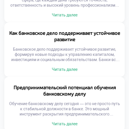
сфера, где каждый день требуются точность,
ответственность и высокий уровень профессионализма.
Чтобы добиться успеха в этой отрасли, недостаточно
Читать далее
просто знать основы экономики. Важно развивать
комплексные навыки, которые позволяют не только
эффективно выполнять рабочие задачи, но и строить
доверительные отношения с клиентами, быстро
Как банковское дело поддерживает устойчивое
адаптироваться к изменениям и принимать
развитие
обоснованные […]
Банковское дело поддерживает устойчивое развитие,
формируя новые подходы к управлению капиталом,
инвестициям и социальным обязательствам. Банки всё
чаще учитывают экологические, социальные и
Читать далее
управленческие риски при принятии решений. Это
позволяет им не только снижать потенциальные убытки,
но и вносить вклад в формирование более справедливой
и устойчивой экономики. Раньше банки воспринимались
Предпринимательский потенциал обучения
как нейтральные посредники. Сейчас они превращаются
банковскому делу
[…]
Обучение банковскому делу сегодня — это не просто путь
к стабильной должности в банке. Это мощный
инструмент раскрытия предпринимательского
потенциала обучения банковскому делу. Студенты
Читать далее
получают не только знания о финансовых операциях, но и