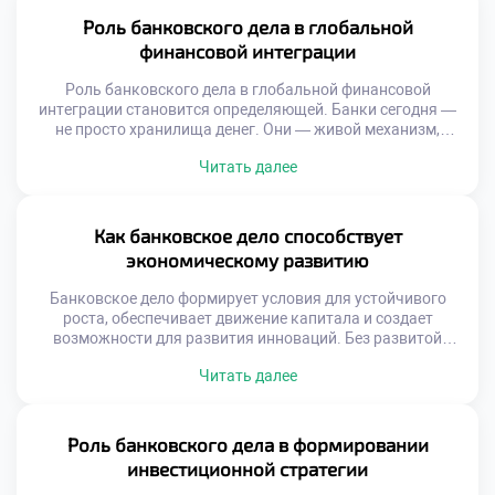
в области банковского дела позволяют принимать
взвешенные финансовые решения, избегать ошибок и
Роль банковского дела в глобальной
выстраивать долгосрочные стратегии […]
финансовой интеграции
Роль банковского дела в глобальной финансовой
интеграции становится определяющей. Банки сегодня —
не просто хранилища денег. Они — живой механизм,
соединяющий страны, компании и индивидуальных
Читать далее
предпринимателей в единую финансовую сеть. Без их
участия международная торговля, инвестиции и даже
простые денежные переводы были бы невозможны.
Финансовая интеграция означает свободное
Как банковское дело способствует
перемещение средств, унификацию стандартов и
экономическому развитию
взаимопонимание между […]
Банковское дело формирует условия для устойчивого
роста, обеспечивает движение капитала и создает
возможности для развития инноваций. Без развитой
банковской системы невозможно представить ни одну
Читать далее
страну с динамичной экономикой. Каждый вклад,
каждый кредит, каждый расчёт — это звено в цепи
экономического движения. Банки собирают свободные
средства, превращают их в инвестиции и направляют
Роль банковского дела в формировании
туда, где они нужны […]
инвестиционной стратегии