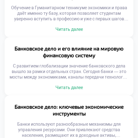
Обучение в Гуманитарном техникуме экономики и права
даёт именно ту базу, которая позволяет студентам
уверенно вступить в профессию и уже с первых шагов
демонстрировать высокий уровень подготовки. Как
Читать далее
обучение в Гуманитарном техникуме экономики и права
поможет стать успешным банкиром — вопрос, который
всё чаще задают абитуриенты, выбирающие путь в
финансовую сферу. Техникум предлагает не просто […]
Банковское дело и его влияние на мировую
финансовую систему
С развитием глобализации значение банковского дела
вышло за рамки отдельных стран. Сегодня банки — это
мосты между экономиками, каналы передачи технологий,
ресурсов и идей. Они участвуют в финансировании
Читать далее
инфраструктурных проектов, поддерживают малый и
средний бизнес, управляют пенсионными фондами и
инвестируют в устойчивое развитие. Банковское дело
стало неотъемлемой частью международной финансовой
Банковское дело: ключевые экономические
архитектуры, где каждый крупный игрок […]
инструменты
Банки используют разнообразные механизмы для
управления ресурсами. Они привлекают средства
населения, размещают их в доходные активы,