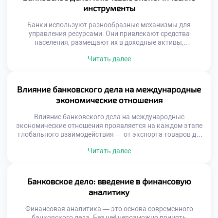
архитектуры, где каждый крупный игрок […]
инструменты
Банки используют разнообразные механизмы для
управления ресурсами. Они привлекают средства
населения, размещают их в доходные активы,
обеспечивают бесперебойные расчеты и минимизируют
Читать далее
риски. Каждый из этих процессов строится на точных
финансовых инструментах, разработанных с учетом
рыночной динамики и регуляторных требований.
Понимание этих механизмов — основа для подготовки
Влияние банковского дела на международные
квалифицированных специалистов в области финансов.
экономические отношения
Для студентов, интересующихся экономикой, […]
Влияние банковского дела на международные
экономические отношения проявляется на каждом этапе
глобального взаимодействия — от экспорта товаров до
реализации крупных инфраструктурных проектов за
Читать далее
рубежом. Банки выступают не просто как посредники, а
как ключевые архитекторы финансовых потоков,
обеспечивая надежность, прозрачность и скорость
международных операций. Без эффективного
Банковское дело: введение в финансовую
банковского сектора международная торговля
аналитику
замедлилась бы, инвестиции не находили бы […]
Финансовая аналитика — это основа современного
банковского дела. Без неё невозможно принять