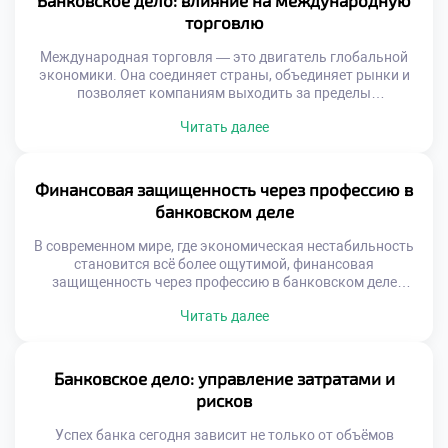
Банковское дело: влияние на международную
масштабные проекты и достигаются […]
торговлю
Международная торговля — это двигатель глобальной
экономики. Она соединяет страны, объединяет рынки и
позволяет компаниям выходить за пределы
национальных границ. В этом сложном механизме
Читать далее
ключевую роль играет банковское дело. Банковское дело
обеспечивает надежную финансовую основу для всех
этапов внешнеэкономической деятельности. Без
эффективной банковской системы международные
Финансовая защищенность через профессию в
сделки были бы рискованными, медленными и
банковском деле
непредсказуемыми. Современные торговые потоки […]
В современном мире, где экономическая нестабильность
становится всё более ощутимой, финансовая
защищенность через профессию в банковском деле
выступает как один из самых надёжных путей к
Читать далее
уверенности в завтрашнем дне. Выбор карьеры в
банковской сфере — это не просто работа с деньгами. Это
осознанный шаг к устойчивому доходу,
профессиональному росту и личной финансовой
Банковское дело: управление затратами и
безопасности. Обучение в […]
рисков
Успех банка сегодня зависит не только от объёмов