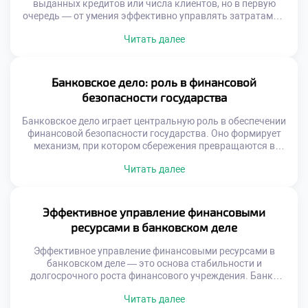
выданных кредитов или числа клиентов, но в первую
очередь — от умения эффективно управлять затратами и
финансовыми рисками. Это не просто часть бизнес-
Читать далее
процессов — это фундамент, на котором строится
устойчивость, надёжность и доверие к финансовому
учреждению. Представьте: каждый лишний рубль,
потраченный на неоптимальные операции, снижает
Банковское дело: роль в финансовой
прибыль. Каждый […]
безопасности государства
Банковское дело играет центральную роль в обеспечении
финансовой безопасности государства. Оно формирует
механизм, при котором сбережения превращаются в
инвестиции, а денежные потоки направляются в наиболее
Читать далее
продуктивные сферы. Без эффективной банковской
системы невозможно представить ни стабильный рост, ни
защиту от экономических потрясений. Финансовая
безопасность — это способность государства сохранять
Эффективное управление финансовыми
контроль над своими ресурсами, противостоять кризисам
ресурсами в банковском деле
и […]
Эффективное управление финансовыми ресурсами в
банковском деле — это основа стабильности и
долгосрочного роста финансового учреждения. Банки
работают с огромными объёмами средств,
Читать далее
принадлежащих как клиентам, так и самим институтам.