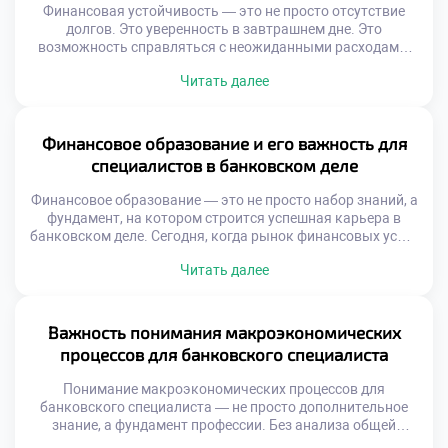
Финансовая устойчивость — это не просто отсутствие
долгов. Это уверенность в завтрашнем дне. Это
возможность справляться с неожиданными расходами,
не теряя равновесия. Именно банковское дело
Читать далее
становится надёжным фундаментом, на котором
строится такая стабильность. Оно объединяет
инструменты, знания и практики, позволяющие
эффективно управлять деньгами, защищать сбережения
Финансовое образование и его важность для
и планировать будущее. Без понимания основ банковской
специалистов в банковском деле
системы сложно достичь […]
Финансовое образование — это не просто набор знаний, а
фундамент, на котором строится успешная карьера в
банковском деле. Сегодня, когда рынок финансовых услуг
стремительно меняется, специалисты без глубокого
Читать далее
понимания экономических процессов оказываются вне
конкурентной борьбы. Финансовое образование и его
важность для специалистов в банковском деле
невозможно переоценить. Оно формирует
Важность понимания макроэкономических
профессиональное мышление, позволяет принимать
процессов для банковского специалиста
взвешенные решения […]
Понимание макроэкономических процессов для
банковского специалиста — не просто дополнительное
знание, а фундамент профессии. Без анализа общей
экономической картины невозможно принимать