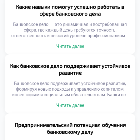
механизмов защиты невозможно представить
Какие навыки помогут успешно работать в
устойчивое функционирование банков, защиту данных
сфере банковского дела
клиентов и сохранение доверия […]
Банковское дело — это динамичная и востребованная
сфера, где каждый день требуются точность,
ответственность и высокий уровень профессионализма.
Чтобы добиться успеха в этой отрасли, недостаточно
Читать далее
просто знать основы экономики. Важно развивать
комплексные навыки, которые позволяют не только
эффективно выполнять рабочие задачи, но и строить
доверительные отношения с клиентами, быстро
Как банковское дело поддерживает устойчивое
адаптироваться к изменениям и принимать
развитие
обоснованные […]
Банковское дело поддерживает устойчивое развитие,
формируя новые подходы к управлению капиталом,
инвестициям и социальным обязательствам. Банки всё
чаще учитывают экологические, социальные и
Читать далее
управленческие риски при принятии решений. Это
позволяет им не только снижать потенциальные убытки,
но и вносить вклад в формирование более справедливой
и устойчивой экономики. Раньше банки воспринимались
Предпринимательский потенциал обучения
как нейтральные посредники. Сейчас они превращаются
банковскому делу
[…]