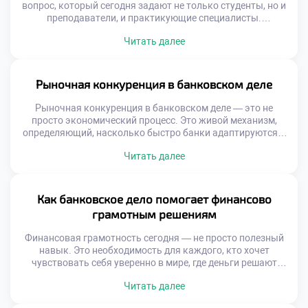
вопрос, который сегодня задают не только студенты, но и
преподаватели, и практикующие специалисты.
Банковская сфера переживает глубокую трансформацию.
Читать далее
Раньше клиенты часами стояли в очередях, заполняли
бумажные заявки, ждали дни на одобрение кредита.
Сегодня всё решается за минуты — с телефона, в
приложении, без визита в отделение. Эта […]
Рыночная конкуренция в банковском деле
Рыночная конкуренция в банковском деле — это не
просто экономический процесс. Это живой механизм,
определяющий, насколько быстро банки адаптируются к
запросам клиентов, внедряют инновации и повышают
Читать далее
качество финансовых услуг. В условиях жёсткой борьбы
каждый банк вынужден думать не только о прибыли, но и
о репутации, доступности и удобстве. Именно рыночная
конкуренция в банковском деле становится […]
Как банковское дело помогает финансово
грамотным решениям
Финансовая грамотность сегодня — не просто полезный
навык. Это необходимость для каждого, кто хочет
чувствовать себя уверенно в мире, где деньги решают
многое. Без понимания основ управления личными
Читать далее
средствами легко попасть в долговую ловушку или
упустить возможности для роста капитала. Банковское