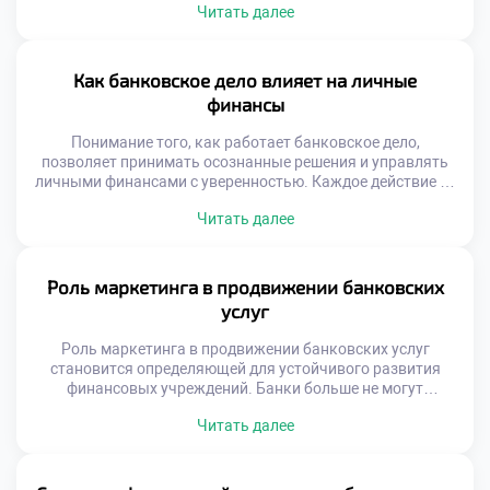
Читать далее
взвешенные решения по кредитованию, управлению
активами или прогнозированию рисков. Современный
банковский работник должен видеть не только отчёт
клиента, но и контекст страны, в которой этот клиент
Как банковское дело влияет на личные
живёт и ведёт бизнес. Макроэкономические процессы
финансы
напрямую определяют […]
Понимание того, как работает банковское дело,
позволяет принимать осознанные решения и управлять
личными финансами с уверенностью. Каждое действие —
от открытия карты до оформления кредита — напрямую
Читать далее
связано с принципами банковской деятельности.
Банковское дело влияет на личные финансы глубже, чем
кажется на первый взгляд. Многие воспринимают банки
как места, где хранят деньги или берут кредиты. […]
Роль маркетинга в продвижении банковских
услуг
Роль маркетинга в продвижении банковских услуг
становится определяющей для устойчивого развития
финансовых учреждений. Банки больше не могут
полагаться только на репутацию или государственную
Читать далее
поддержку. Сегодня важно не просто предлагать продукт
— нужно убедить клиента, что именно этот банк решит
его финансовые задачи лучше других. Именно здесь на
первый план выходит стратегический маркетинг.