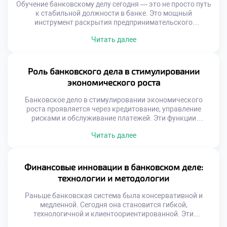
Обучение банковскому делу сегодня — это не просто путь
к стабильной должности в банке. Это мощный
инструмент раскрытия предпринимательского
потенциала обучения банковскому делу. Студенты
Читать далее
получают не только знания о финансовых операциях, но и
навыки, необходимые для запуска и масштабирования
собственных бизнес-идей. Программы по банковскому
делу в техникумах всё чаще строятся с учётом
Роль банковского дела в стимулировании
современных вызовов. Они […]
экономического роста
Банковское дело в стимулировании экономического
роста проявляется через кредитование, управление
рисками и обслуживание платежей. Эти функции
позволяют бизнесу расширяться, а гражданам —
Читать далее
улучшать качество жизни. Когда банки эффективно
работают, экономика получает мощный импульс. Это
выражается в росте ВВП, увеличении налоговых
поступлений и создании новых рабочих мест.
Финансовые инновации в банковском деле:
Современные вызовы, такие как цифровизация и
технологии и методологии
глобальные экономические колебания, […]
Раньше банковская система была консервативной и
медленной. Сегодня она становится гибкой,
технологичной и клиентоориентированной. Эти
изменения не просто мода — они необходимы для