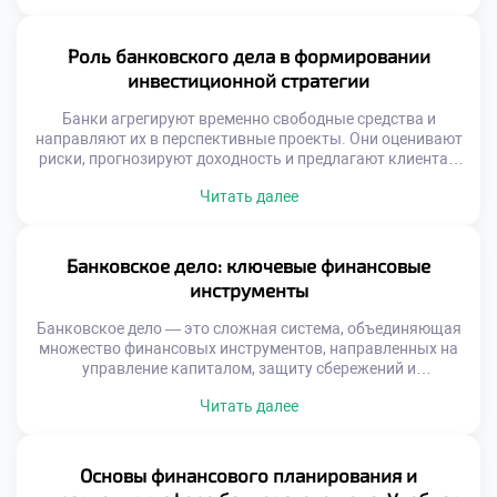
каждый кредит, каждый расчёт — это звено в цепи
экономического движения. Банки собирают свободные
средства, превращают их в инвестиции и направляют
Роль банковского дела в формировании
туда, где они нужны […]
инвестиционной стратегии
Банки агрегируют временно свободные средства и
направляют их в перспективные проекты. Они оценивают
риски, прогнозируют доходность и предлагают клиентам
структурированные решения. Это делает их
Читать далее
незаменимыми партнёрами при построении
долгосрочных инвестиционных планов. Благодаря своей
инфраструктуре и экспертизе, банки снижают барьеры
для входа на финансовые рынки. Они открывают доступ к
Банковское дело: ключевые финансовые
сложным инструментам даже для начинающих
инструменты
инвесторов. Образовательные […]
Банковское дело — это сложная система, объединяющая
множество финансовых инструментов, направленных на
управление капиталом, защиту сбережений и
стимулирование роста. Эти инструменты делают
Читать далее
возможным как личное финансовое планирование, так и
масштабные бизнес-проекты. Без них ни один гражданин,
ни одна компания не смогли бы эффективно
функционировать в рыночной среде. Одним из главных
Основы финансового планирования и
преимуществ банковской системы является её […]