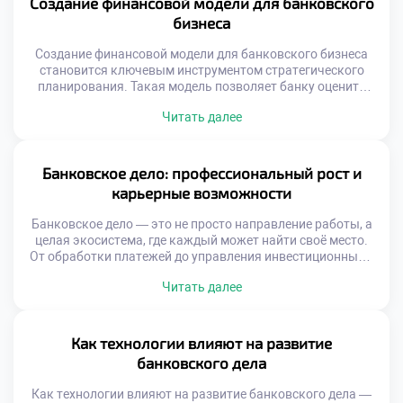
Создание финансовой модели для банковского
Банковские услуги — […]
бизнеса
Создание финансовой модели для банковского бизнеса
становится ключевым инструментом стратегического
планирования. Такая модель позволяет банку оценить
будущие доходы, спланировать расходы и учесть
Читать далее
возможные риски. Она служит основой для принятия
взвешенных решений в условиях нестабильной
экономической среды. Финансовая модель — это не
просто набор формул в электронной таблице. Это
Банковское дело: профессиональный рост и
динамичная система, отражающая взаимосвязи между
карьерные возможности
различными аспектами […]
Банковское дело — это не просто направление работы, а
целая экосистема, где каждый может найти своё место.
От обработки платежей до управления инвестиционными
портфелями — банковская сфера охватывает огромный
Читать далее
спектр деятельности. Она требует точности,
ответственности и глубокого понимания финансовых
процессов. Интерес к профессии растёт не только среди
выпускников экономических вузов, но и у молодёжи,
Как технологии влияют на развитие
выбирающей […]
банковского дела
Как технологии влияют на развитие банковского дела —