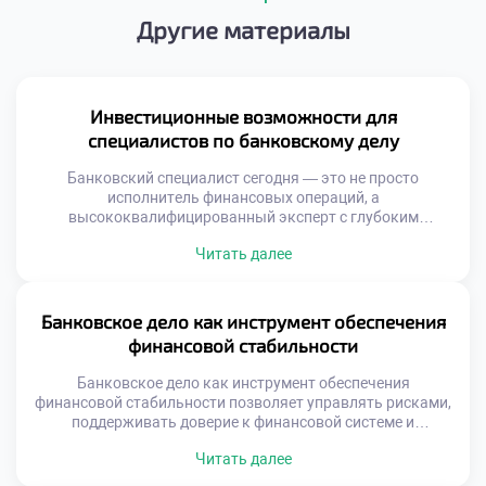
Другие материалы
Инвестиционные возможности для
специалистов по банковскому делу
Банковский специалист сегодня — это не просто
исполнитель финансовых операций, а
высококвалифицированный эксперт с глубоким
пониманием рынков капитала, управления рисками и
Читать далее
анализа финансовых потоков. Такие знания открывают
перед ним возможности, далеко превышающие рамки
стандартных банковских задач. Владение тонкостями
кредитования, оценки ликвидности и анализа отчётности
Банковское дело как инструмент обеспечения
позволяет ему уверенно ориентироваться в
финансовой стабильности
инвестиционной среде. Это даёт возможность не […]
Банковское дело как инструмент обеспечения
финансовой стабильности позволяет управлять рисками,
поддерживать доверие к финансовой системе и
способствовать устойчивому экономическому росту. Без
Читать далее
эффективной банковской структуры невозможно ни
развитие бизнеса, ни уверенность граждан в сохранности