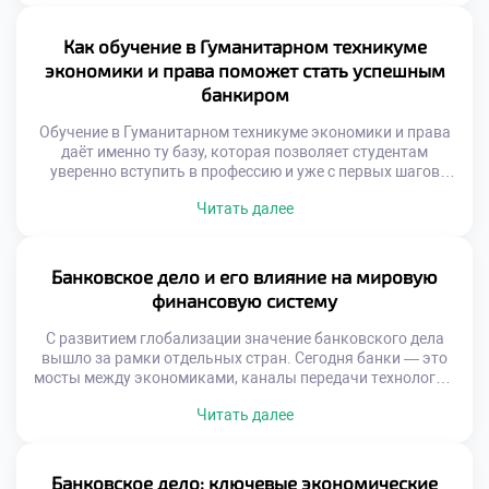
включает аналитику, защиту данных, работу с большими
объёмами информации и взаимодействие с
экосистемами. Банки больше не ограничиваются ролью
Как обучение в Гуманитарном техникуме
хранилища денег. Они становятся […]
экономики и права поможет стать успешным
банкиром
Обучение в Гуманитарном техникуме экономики и права
даёт именно ту базу, которая позволяет студентам
уверенно вступить в профессию и уже с первых шагов
демонстрировать высокий уровень подготовки. Как
Читать далее
обучение в Гуманитарном техникуме экономики и права
поможет стать успешным банкиром — вопрос, который
всё чаще задают абитуриенты, выбирающие путь в
финансовую сферу. Техникум предлагает не просто […]
Банковское дело и его влияние на мировую
финансовую систему
С развитием глобализации значение банковского дела
вышло за рамки отдельных стран. Сегодня банки — это
мосты между экономиками, каналы передачи технологий,
ресурсов и идей. Они участвуют в финансировании
Читать далее
инфраструктурных проектов, поддерживают малый и
средний бизнес, управляют пенсионными фондами и
инвестируют в устойчивое развитие. Банковское дело
стало неотъемлемой частью международной финансовой
Банковское дело: ключевые экономические