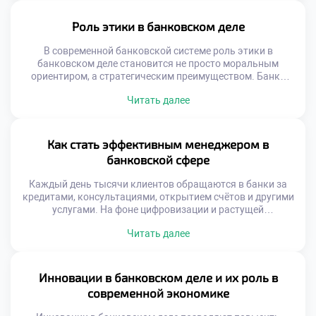
своих средств. Функции банков выходят далеко за рамки
хранения денег. Банки аккумулируют сбережения,
Роль этики в банковском деле
перераспределяют ресурсы и управляют ликвидностью.
Они создают условия для […]
В современной банковской системе роль этики в
банковском деле становится не просто моральным
ориентиром, а стратегическим преимуществом. Банки
работают с чувствительными данными, крупными
Читать далее
финансовыми потоками и доверием миллионов клиентов.
В такой среде любое отклонение от этических норм может
привести к серьёзным последствиям — от потери
репутации до юридических санкций. Именно поэтому
Как стать эффективным менеджером в
роль этики в банковском […]
банковской сфере
Каждый день тысячи клиентов обращаются в банки за
кредитами, консультациями, открытием счётов и другими
услугами. На фоне цифровизации и растущей
конкуренции роль менеджера в банковской сфере
Читать далее
становится особенно значимой. Именно он выступает
связующим звеном между клиентом, командой и
стратегическими целями финансового учреждения.
Чтобы стать эффективным менеджером в банковской
Инновации в банковском деле и их роль в
сфере, необходимо сочетать глубокие профессиональные
современной экономике
знания, управленческую […]