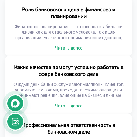
дело помогает финансово грамотным решениям,
становясь проводником между человеком и его
Роль банковского дела в финансовом
финансовым будущим. Современные […]
планировании
Финансовое планирование — это основа стабильной
жизни как для отдельного человека, так и для
организаций. Без четкого понимания своих доходов,
расходов и целей невозможно построить устойчивое
Читать далее
будущее. В этом процессе ключевую роль играет
банковское дело. Роль банковского дела в финансовом
планировании трудно переоценить. Банки становятся не
просто хранилищами денег, а активными партнёрами в
Какие качества помогут успешно работать в
управлении финансами. […]
сфере банковского дела
Каждый день банки обслуживают миллионы клиентов,
управляют активами, проводят сложные операции и
принимают решения, влияющие на бизнес и личные
финансы людей. Именно поэтому профессия в сфере
Читать далее
банковского дела требует не просто знаний — она требует
определённого склада личности. Какие качества помогут
успешно работать в сфере банковского дела — вопрос, с
которым сталкиваются абитуриенты, студенты и […]
Профессиональная ответственность в
банковском деле