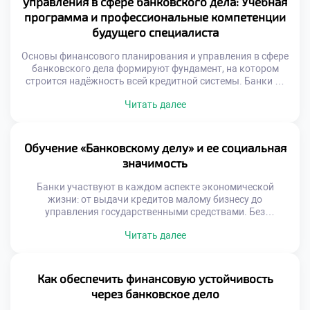
управления в сфере банковского дела: Учебная
программа и профессиональные компетенции
будущего специалиста
Основы финансового планирования и управления в сфере
банковского дела формируют фундамент, на котором
строится надёжность всей кредитной системы. Банки —
это не просто хранилища денег. Они управляют потоками
Читать далее
капитала, принимают решения, влияющие на экономику
регионов и отдельных граждан. От качества подготовки
специалистов напрямую зависит, насколько эффективно
будет работать финансовая инфраструктура страны.
Обучение «Банковскому делу» и ее социальная
Именно поэтому образовательные программы […]
значимость
Банки участвуют в каждом аспекте экономической
жизни: от выдачи кредитов малому бизнесу до
управления государственными средствами. Без
квалифицированных специалистов система не сможет
Читать далее
функционировать эффективно. Обучение «Банковскому
делу» даёт молодым людям не только теоретические
знания, но и практические навыки, позволяющие быстро
адаптироваться в реальных условиях. Учебный процесс
Как обеспечить финансовую устойчивость
строится на сочетании дисциплин, связанных с
через банковское дело
финансами, правом, бухгалтерией […]