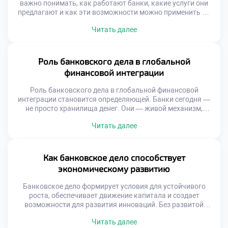
важно понимать, как работают банки, какие услуги они
предлагают и как эти возможности можно применить на
практике. Открытие расчётного счёта, получение кредита,
Читать далее
использование онлайн-банкинга — всё это элементы,
напрямую влияющие на эффективность бизнеса. Знания
в области банковского дела позволяют принимать
взвешенные финансовые решения, избегать ошибок и
Роль банковского дела в глобальной
выстраивать долгосрочные стратегии […]
финансовой интеграции
Роль банковского дела в глобальной финансовой
интеграции становится определяющей. Банки сегодня —
не просто хранилища денег. Они — живой механизм,
соединяющий страны, компании и индивидуальных
Читать далее
предпринимателей в единую финансовую сеть. Без их
участия международная торговля, инвестиции и даже
простые денежные переводы были бы невозможны.
Финансовая интеграция означает свободное
Как банковское дело способствует
перемещение средств, унификацию стандартов и
экономическому развитию
взаимопонимание между […]
Банковское дело формирует условия для устойчивого
роста, обеспечивает движение капитала и создает
возможности для развития инноваций. Без развитой
банковской системы невозможно представить ни одну
Читать далее
страну с динамичной экономикой. Каждый вклад,