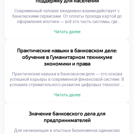
поддержку для населения
интернетом. Это […]
Современный человек ежедневно взаимодействует с
банковскими сервисами. От оплаты проезда картой до
оформления ипотеки — всё это часть системы, где
банковское дело обеспечивает финансовую поддержку
Читать далее
для населения. Эта поддержка особенно важна в периоды
нестабильности, когда доступ к деньгам и возможность
их грамотного распределения становятся критически
значимыми. Банковская сфера сегодня — это не только
Практические навыки в банковском деле:
кассы и […]
обучение в Гуманитарном техникуме
экономики и права
Практические навыки в банковском деле — это основа
успешной карьеры в современной финансовой системе. В
условиях стремительного развития цифровых технологий
и роста клиентских ожиданий банковские специалисты
Читать далее
должны обладать не только теоретическими знаниями,
но и умением применять их в реальных ситуациях. Именно
такой подход к подготовке будущих профессионалов
реализуется в Гуманитарном техникуме экономики и
Значение банковского дела для
права (ГТЭП) […]
предпринимателей
Для начинающих и опытных бизнесменов одинаково