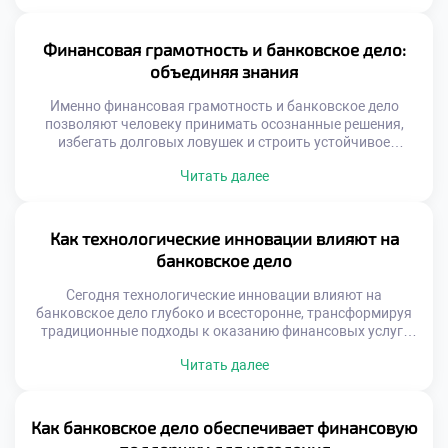
От того, насколько грамотно эти ресурсы используются,
зависят прибыль, надёжность и репутация банка.
Управление включает в себя не только распределение
Финансовая грамотность и банковское дело:
средств, но и стратегическое планирование, оценку […]
объединяя знания
Именно финансовая грамотность и банковское дело
позволяют человеку принимать осознанные решения,
избегать долговых ловушек и строить устойчивое
финансовое будущее. Без базового понимания принципов
Читать далее
работы банков, процентных ставок и условий
кредитования легко попасть в ситуацию, когда деньги
управляют вами, а не наоборот. Образовательные
учреждения, включая техникумы, играют важную роль в
Как технологические инновации влияют на
формировании финансовой культуры у молодёжи.
банковское дело
Программы […]
Сегодня технологические инновации влияют на
банковское дело глубоко и всесторонне, трансформируя
традиционные подходы к оказанию финансовых услуг.
Банки перестают быть просто хранилищами денег. Они
Читать далее
превращаются в цифровые платформы, где клиент
получает мгновенный доступ к счетам, кредитам,
инвестициям и консультациям — буквально в пару
кликов. Раньше посещение отделения было
Как банковское дело обеспечивает финансовую
обязательным. Сейчас достаточно смартфона с