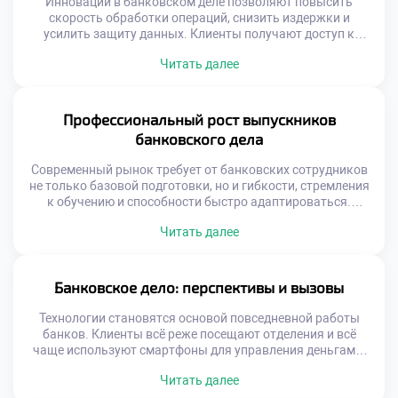
Инновации в банковском деле позволяют повысить
скорость обработки операций, снизить издержки и
усилить защиту данных. Клиенты получают доступ к
персонализированным услугам, которые адаптируются
Читать далее
под их поведение и потребности. Банки, в свою очередь,
становятся более гибкими и конкурентоспособными.
Такие изменения напрямую влияют на экономическую
стабильность и рост, поскольку ускоряют оборот
Профессиональный рост выпускников
капитала и расширяют доступ к финансовым […]
банковского дела
Современный рынок требует от банковских сотрудников
не только базовой подготовки, но и гибкости, стремления
к обучению и способности быстро адаптироваться.
Выпускники, прошедшие качественное образование, уже
Читать далее
на старте обладают преимуществом: они понимают
структуру банковской системы, разбираются в
документообороте и умеют анализировать финансовые
риски. Эти качества открывают перед ними двери в
Банковское дело: перспективы и вызовы
ведущие финансовые учреждения. Профессиональный
рост выпускников […]
Технологии становятся основой повседневной работы
банков. Клиенты всё реже посещают отделения и всё
чаще используют смартфоны для управления деньгами.
Всё это формирует новую реальность, где банковское
Читать далее
дело выходит за рамки традиционных операций. Оно