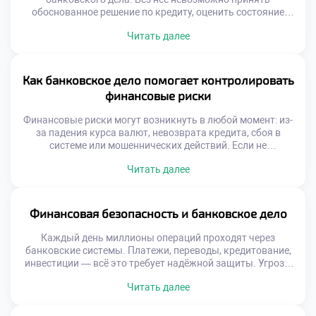
обоснованное решение по кредиту, оценить состояние
активов или спрогнозировать риски. Сегодня банки всё
Читать далее
чаще полагаются на данные, а не на интуицию. Именно
поэтому банковское дело: введение в финансовую
аналитику становится ключевым направлением
подготовки специалистов. Аналитика позволяет видеть
Как банковское дело помогает контролировать
за цифрами реальную картину. Она помогает […]
финансовые риски
Финансовые риски могут возникнуть в любой момент: из-
за падения курса валют, невозврата кредита, сбоя в
системе или мошеннических действий. Если не
контролировать эти угрозы, последствия могут быть
Читать далее
катастрофическими — от индивидуальных потерь до
масштабных кризисов. Поэтому банковское дело
помогает контролировать финансовые риски, создавая
барьеры между нестабильностью и стабильностью. Это
Финансовая безопасность и банковское дело
достигается с помощью строгих правил, глубокого […]
Каждый день миллионы операций проходят через
банковские системы. Платежи, переводы, кредитование,
инвестиции — всё это требует надёжной защиты. Угрозы
растут вместе с технологиями. Киберпреступники
Читать далее
совершенствуют методы, а риски умножаются. В этих
условиях финансовая безопасность и банковское дело
становятся неразрывными понятиями. Без надёжных