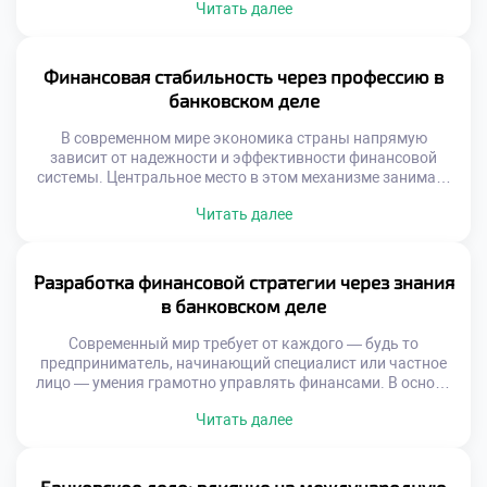
Читать далее
выживания в условиях жёсткой конкуренции и растущих
ожиданий пользователей. Технологии проникают во все
сферы финансовых услуг. От мобильных приложений до
автоматизированных систем анализа данных — каждый
Финансовая стабильность через профессию в
элемент банковской инфраструктуры обновляется.
банковском деле
Искусственный интеллект […]
В современном мире экономика страны напрямую
зависит от надежности и эффективности финансовой
системы. Центральное место в этом механизме занимает
банковский сектор. Именно он обеспечивает движение
Читать далее
капитала, управление рисками и поддержку как частных
лиц, так и бизнеса. Финансовая стабильность через
профессию в банковском деле становится не просто
возможностью — это реальный путь к устойчивому
Разработка финансовой стратегии через знания
развитию общества. […]
в банковском деле
Современный мир требует от каждого — будь то
предприниматель, начинающий специалист или частное
лицо — умения грамотно управлять финансами. В основе
устойчивого экономического положения лежит не просто
Читать далее
накопление средств, а осознанная разработка
финансовой стратегии через знания в банковском деле.
Эти знания становятся фундаментом, на котором
строится уверенность в завтрашнем дне, реализуются