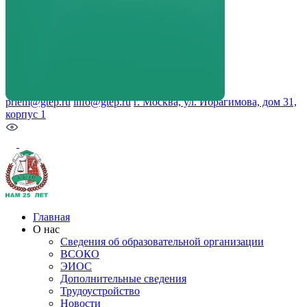
+7 (499) 653-73-40
+7 (909) 631-71-71
priem@gtep.ru
info@gtep.ru
г. Москва, ул. Ибрагимова, дом 31,
корпус 1
Главная
О нас
Cведения об образовательной организации
ВСОКО
ЭИОС
Дополнительные сведения
Трудоустройство
Новости