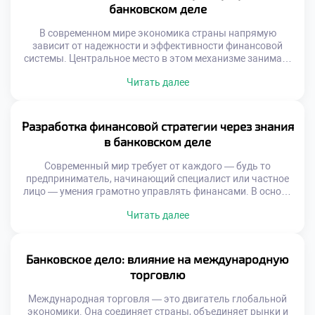
элемент банковской инфраструктуры обновляется.
банковском деле
Искусственный интеллект […]
В современном мире экономика страны напрямую
зависит от надежности и эффективности финансовой
системы. Центральное место в этом механизме занимает
банковский сектор. Именно он обеспечивает движение
Читать далее
капитала, управление рисками и поддержку как частных
лиц, так и бизнеса. Финансовая стабильность через
профессию в банковском деле становится не просто
возможностью — это реальный путь к устойчивому
Разработка финансовой стратегии через знания
развитию общества. […]
в банковском деле
Современный мир требует от каждого — будь то
предприниматель, начинающий специалист или частное
лицо — умения грамотно управлять финансами. В основе
устойчивого экономического положения лежит не просто
Читать далее
накопление средств, а осознанная разработка
финансовой стратегии через знания в банковском деле.
Эти знания становятся фундаментом, на котором
строится уверенность в завтрашнем дне, реализуются
Банковское дело: влияние на международную
масштабные проекты и достигаются […]
торговлю
Международная торговля — это двигатель глобальной
экономики. Она соединяет страны, объединяет рынки и