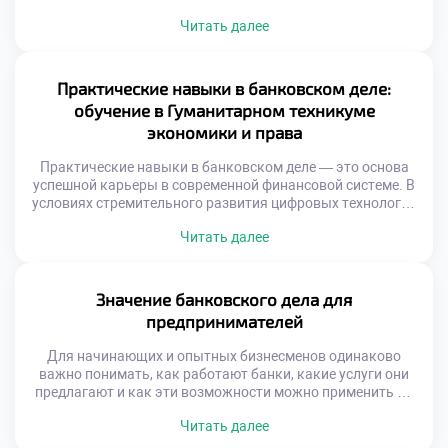
банковское дело обеспечивает финансовую поддержку
Читать далее
для населения. Эта поддержка особенно важна в периоды
нестабильности, когда доступ к деньгам и возможность
их грамотного распределения становятся критически
значимыми. Банковская сфера сегодня — это не только
Практические навыки в банковском деле:
кассы и […]
обучение в Гуманитарном техникуме
экономики и права
Практические навыки в банковском деле — это основа
успешной карьеры в современной финансовой системе. В
условиях стремительного развития цифровых технологий
и роста клиентских ожиданий банковские специалисты
Читать далее
должны обладать не только теоретическими знаниями,
но и умением применять их в реальных ситуациях. Именно
такой подход к подготовке будущих профессионалов
реализуется в Гуманитарном техникуме экономики и
Значение банковского дела для
права (ГТЭП) […]
предпринимателей
Для начинающих и опытных бизнесменов одинаково
важно понимать, как работают банки, какие услуги они
предлагают и как эти возможности можно применить на
практике. Открытие расчётного счёта, получение кредита,
Читать далее
использование онлайн-банкинга — всё это элементы,
напрямую влияющие на эффективность бизнеса. Знания