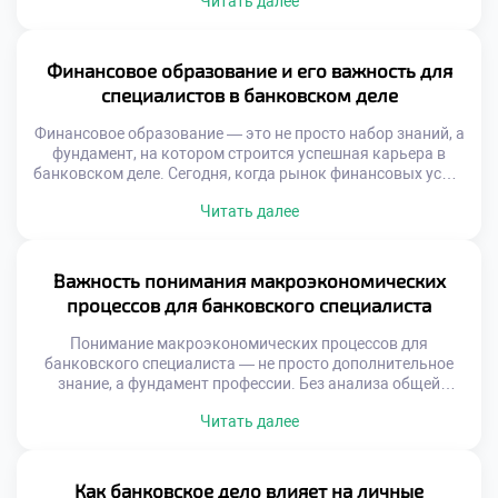
Читать далее
становится надёжным фундаментом, на котором
строится такая стабильность. Оно объединяет
инструменты, знания и практики, позволяющие
эффективно управлять деньгами, защищать сбережения
Финансовое образование и его важность для
и планировать будущее. Без понимания основ банковской
специалистов в банковском деле
системы сложно достичь […]
Финансовое образование — это не просто набор знаний, а
фундамент, на котором строится успешная карьера в
банковском деле. Сегодня, когда рынок финансовых услуг
стремительно меняется, специалисты без глубокого
Читать далее
понимания экономических процессов оказываются вне
конкурентной борьбы. Финансовое образование и его
важность для специалистов в банковском деле
невозможно переоценить. Оно формирует
Важность понимания макроэкономических
профессиональное мышление, позволяет принимать
процессов для банковского специалиста
взвешенные решения […]
Понимание макроэкономических процессов для
банковского специалиста — не просто дополнительное
знание, а фундамент профессии. Без анализа общей
экономической картины невозможно принимать
Читать далее
взвешенные решения по кредитованию, управлению
активами или прогнозированию рисков. Современный
банковский работник должен видеть не только отчёт
клиента, но и контекст страны, в которой этот клиент
Как банковское дело влияет на личные