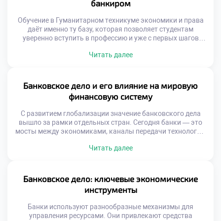
банкиром
Обучение в Гуманитарном техникуме экономики и права
даёт именно ту базу, которая позволяет студентам
уверенно вступить в профессию и уже с первых шагов
демонстрировать высокий уровень подготовки. Как
Читать далее
обучение в Гуманитарном техникуме экономики и права
поможет стать успешным банкиром — вопрос, который
всё чаще задают абитуриенты, выбирающие путь в
финансовую сферу. Техникум предлагает не просто […]
Банковское дело и его влияние на мировую
финансовую систему
С развитием глобализации значение банковского дела
вышло за рамки отдельных стран. Сегодня банки — это
мосты между экономиками, каналы передачи технологий,
ресурсов и идей. Они участвуют в финансировании
Читать далее
инфраструктурных проектов, поддерживают малый и
средний бизнес, управляют пенсионными фондами и
инвестируют в устойчивое развитие. Банковское дело
стало неотъемлемой частью международной финансовой
Банковское дело: ключевые экономические
архитектуры, где каждый крупный игрок […]
инструменты
Банки используют разнообразные механизмы для
управления ресурсами. Они привлекают средства