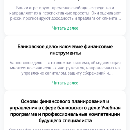
Банки агрегируют временно свободные средства и
направляют их в перспективные проекты. Они оценивают
риски, прогнозируют доходность и предлагают клиентам
структурированные решения. Это делает их
Читать далее
незаменимыми партнёрами при построении
долгосрочных инвестиционных планов. Благодаря своей
инфраструктуре и экспертизе, банки снижают барьеры
для входа на финансовые рынки. Они открывают доступ к
Банковское дело: ключевые финансовые
сложным инструментам даже для начинающих
инструменты
инвесторов. Образовательные […]
Банковское дело — это сложная система, объединяющая
множество финансовых инструментов, направленных на
управление капиталом, защиту сбережений и
стимулирование роста. Эти инструменты делают
Читать далее
возможным как личное финансовое планирование, так и
масштабные бизнес-проекты. Без них ни один гражданин,
ни одна компания не смогли бы эффективно
функционировать в рыночной среде. Одним из главных
Основы финансового планирования и
преимуществ банковской системы является её […]
управления в сфере банковского дела: Учебная
программа и профессиональные компетенции
будущего специалиста