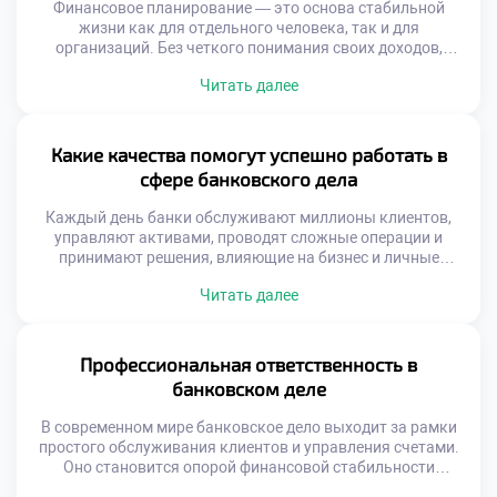
Финансовое планирование — это основа стабильной
жизни как для отдельного человека, так и для
организаций. Без четкого понимания своих доходов,
расходов и целей невозможно построить устойчивое
Читать далее
будущее. В этом процессе ключевую роль играет
банковское дело. Роль банковского дела в финансовом
планировании трудно переоценить. Банки становятся не
просто хранилищами денег, а активными партнёрами в
Какие качества помогут успешно работать в
управлении финансами. […]
сфере банковского дела
Каждый день банки обслуживают миллионы клиентов,
управляют активами, проводят сложные операции и
принимают решения, влияющие на бизнес и личные
финансы людей. Именно поэтому профессия в сфере
Читать далее
банковского дела требует не просто знаний — она требует
определённого склада личности. Какие качества помогут
успешно работать в сфере банковского дела — вопрос, с
которым сталкиваются абитуриенты, студенты и […]
Профессиональная ответственность в
банковском деле
В современном мире банковское дело выходит за рамки
простого обслуживания клиентов и управления счетами.
Оно становится опорой финансовой стабильности
общества. В центре системы банковского дела — человек,