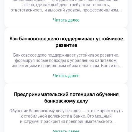
сфера, где каждый день требуются точность,
ответственность и высокий уровень профессионализма.
Чтобы добиться успеха в этой отрасли, недостаточно
Читать далее
просто знать основы экономики. Важно развивать
комплексные навыки, которые позволяют не только
эффективно выполнять рабочие задачи, но и строить
доверительные отношения с клиентами, быстро
Как банковское дело поддерживает устойчивое
адаптироваться к изменениям и принимать
развитие
обоснованные […]
Банковское дело поддерживает устойчивое развитие,
формируя новые подходы к управлению капиталом,
инвестициям и социальным обязательствам. Банки всё
чаще учитывают экологические, социальные и
Читать далее
управленческие риски при принятии решений. Это
позволяет им не только снижать потенциальные убытки,
но и вносить вклад в формирование более справедливой
и устойчивой экономики. Раньше банки воспринимались
Предпринимательский потенциал обучения
как нейтральные посредники. Сейчас они превращаются
банковскому делу
[…]
Обучение банковскому делу сегодня — это не просто путь
к стабильной должности в банке. Это мощный
инструмент раскрытия предпринимательского
потенциала обучения банковскому делу. Студенты
Читать далее