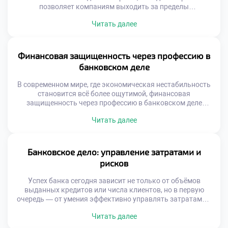
позволяет компаниям выходить за пределы
национальных границ. В этом сложном механизме
Читать далее
ключевую роль играет банковское дело. Банковское дело
обеспечивает надежную финансовую основу для всех
этапов внешнеэкономической деятельности. Без
эффективной банковской системы международные
Финансовая защищенность через профессию в
сделки были бы рискованными, медленными и
банковском деле
непредсказуемыми. Современные торговые потоки […]
В современном мире, где экономическая нестабильность
становится всё более ощутимой, финансовая
защищенность через профессию в банковском деле
выступает как один из самых надёжных путей к
Читать далее
уверенности в завтрашнем дне. Выбор карьеры в
банковской сфере — это не просто работа с деньгами. Это
осознанный шаг к устойчивому доходу,
профессиональному росту и личной финансовой
Банковское дело: управление затратами и
безопасности. Обучение в […]
рисков
Успех банка сегодня зависит не только от объёмов
выданных кредитов или числа клиентов, но в первую
очередь — от умения эффективно управлять затратами и
финансовыми рисками. Это не просто часть бизнес-
Читать далее
процессов — это фундамент, на котором строится
устойчивость, надёжность и доверие к финансовому