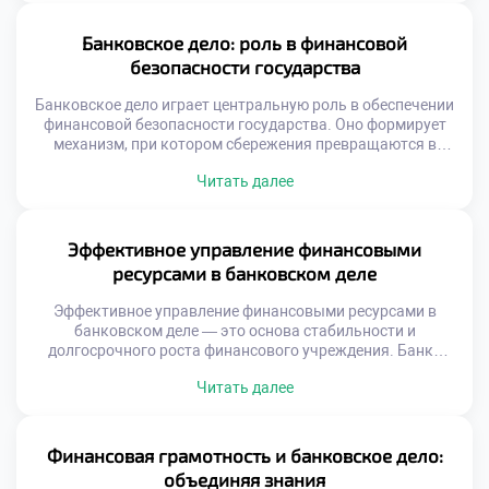
учреждению. Представьте: каждый лишний рубль,
потраченный на неоптимальные операции, снижает
Банковское дело: роль в финансовой
прибыль. Каждый […]
безопасности государства
Банковское дело играет центральную роль в обеспечении
финансовой безопасности государства. Оно формирует
механизм, при котором сбережения превращаются в
инвестиции, а денежные потоки направляются в наиболее
Читать далее
продуктивные сферы. Без эффективной банковской
системы невозможно представить ни стабильный рост, ни
защиту от экономических потрясений. Финансовая
безопасность — это способность государства сохранять
Эффективное управление финансовыми
контроль над своими ресурсами, противостоять кризисам
ресурсами в банковском деле
и […]
Эффективное управление финансовыми ресурсами в
банковском деле — это основа стабильности и
долгосрочного роста финансового учреждения. Банки
работают с огромными объёмами средств,
Читать далее
принадлежащих как клиентам, так и самим институтам.
От того, насколько грамотно эти ресурсы используются,
зависят прибыль, надёжность и репутация банка.
Управление включает в себя не только распределение
Финансовая грамотность и банковское дело:
средств, но и стратегическое планирование, оценку […]
объединяя знания