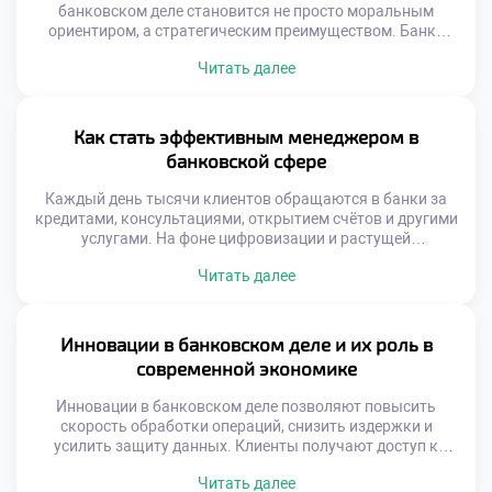
банковском деле становится не просто моральным
ориентиром, а стратегическим преимуществом. Банки
работают с чувствительными данными, крупными
Читать далее
финансовыми потоками и доверием миллионов клиентов.
В такой среде любое отклонение от этических норм может
привести к серьёзным последствиям — от потери
репутации до юридических санкций. Именно поэтому
Как стать эффективным менеджером в
роль этики в банковском […]
банковской сфере
Каждый день тысячи клиентов обращаются в банки за
кредитами, консультациями, открытием счётов и другими
услугами. На фоне цифровизации и растущей
конкуренции роль менеджера в банковской сфере
Читать далее
становится особенно значимой. Именно он выступает
связующим звеном между клиентом, командой и
стратегическими целями финансового учреждения.
Чтобы стать эффективным менеджером в банковской
Инновации в банковском деле и их роль в
сфере, необходимо сочетать глубокие профессиональные
современной экономике
знания, управленческую […]
Инновации в банковском деле позволяют повысить
скорость обработки операций, снизить издержки и
усилить защиту данных. Клиенты получают доступ к
персонализированным услугам, которые адаптируются
Читать далее
под их поведение и потребности. Банки, в свою очередь,