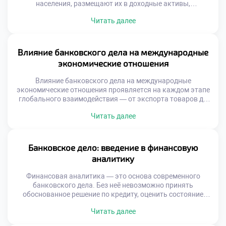
населения, размещают их в доходные активы,
обеспечивают бесперебойные расчеты и минимизируют
Читать далее
риски. Каждый из этих процессов строится на точных
финансовых инструментах, разработанных с учетом
рыночной динамики и регуляторных требований.
Понимание этих механизмов — основа для подготовки
Влияние банковского дела на международные
квалифицированных специалистов в области финансов.
экономические отношения
Для студентов, интересующихся экономикой, […]
Влияние банковского дела на международные
экономические отношения проявляется на каждом этапе
глобального взаимодействия — от экспорта товаров до
реализации крупных инфраструктурных проектов за
Читать далее
рубежом. Банки выступают не просто как посредники, а
как ключевые архитекторы финансовых потоков,
обеспечивая надежность, прозрачность и скорость
международных операций. Без эффективного
Банковское дело: введение в финансовую
банковского сектора международная торговля
аналитику
замедлилась бы, инвестиции не находили бы […]
Финансовая аналитика — это основа современного
банковского дела. Без неё невозможно принять
обоснованное решение по кредиту, оценить состояние
активов или спрогнозировать риски. Сегодня банки всё
Читать далее
чаще полагаются на данные, а не на интуицию. Именно
поэтому банковское дело: введение в финансовую