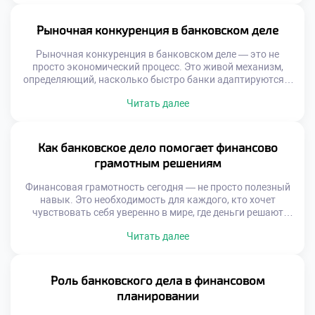
бумажные заявки, ждали дни на одобрение кредита.
Сегодня всё решается за минуты — с телефона, в
приложении, без визита в отделение. Эта […]
Рыночная конкуренция в банковском деле
Рыночная конкуренция в банковском деле — это не
просто экономический процесс. Это живой механизм,
определяющий, насколько быстро банки адаптируются к
запросам клиентов, внедряют инновации и повышают
Читать далее
качество финансовых услуг. В условиях жёсткой борьбы
каждый банк вынужден думать не только о прибыли, но и
о репутации, доступности и удобстве. Именно рыночная
конкуренция в банковском деле становится […]
Как банковское дело помогает финансово
грамотным решениям
Финансовая грамотность сегодня — не просто полезный
навык. Это необходимость для каждого, кто хочет
чувствовать себя уверенно в мире, где деньги решают
многое. Без понимания основ управления личными
Читать далее
средствами легко попасть в долговую ловушку или
упустить возможности для роста капитала. Банковское
дело помогает финансово грамотным решениям,
становясь проводником между человеком и его
Роль банковского дела в финансовом
финансовым будущим. Современные […]
планировании