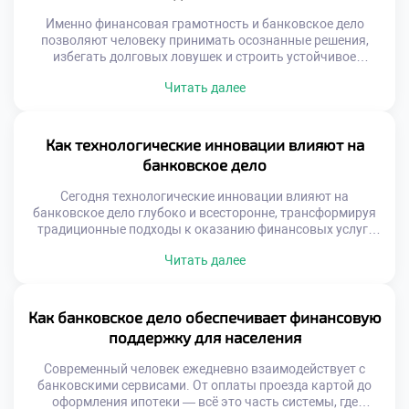
Именно финансовая грамотность и банковское дело
позволяют человеку принимать осознанные решения,
избегать долговых ловушек и строить устойчивое
финансовое будущее. Без базового понимания принципов
Читать далее
работы банков, процентных ставок и условий
кредитования легко попасть в ситуацию, когда деньги
управляют вами, а не наоборот. Образовательные
учреждения, включая техникумы, играют важную роль в
Как технологические инновации влияют на
формировании финансовой культуры у молодёжи.
банковское дело
Программы […]
Сегодня технологические инновации влияют на
банковское дело глубоко и всесторонне, трансформируя
традиционные подходы к оказанию финансовых услуг.
Банки перестают быть просто хранилищами денег. Они
Читать далее
превращаются в цифровые платформы, где клиент
получает мгновенный доступ к счетам, кредитам,
инвестициям и консультациям — буквально в пару
кликов. Раньше посещение отделения было
Как банковское дело обеспечивает финансовую
обязательным. Сейчас достаточно смартфона с
поддержку для населения
интернетом. Это […]
Современный человек ежедневно взаимодействует с
банковскими сервисами. От оплаты проезда картой до
оформления ипотеки — всё это часть системы, где