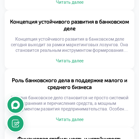
Читать далее
чья профессиональная ответственность в банковском
деле определяет качество, безопасность и доверие ко
всей отрасли. Каждое принятое решение, каждая
операция, каждый контакт с клиентом формируют
Концепция устойчивого развития в банковском
репутацию не только отдельного […]
деле
Концепция устойчивого развития в банковском деле
сегодня выходит за рамки маркетинговых лозунгов. Она
становится реальным инструментом формирования
долгосрочной устойчивости финансовой системы. Банки
Читать далее
всё чаще осознают, что прибыльность без
ответственности — это краткосрочная модель, чреватая
рисками для репутации, регуляторного давления и
устойчивости бизнеса. Именно поэтому концепция
Роль банковского дела в поддержке малого и
устойчивого развития в банковском деле всё активнее
среднего бизнеса
внедряется в повседневную […]
Сегодня банковское дело становится не просто системой
хранения и перечисления средств, а мощным
инструментом развития предпринимательства. Особенно
ярко это проявляется в поддержке малого и среднего
Читать далее
бизнеса — ключевого сектора, формирующего основу
экономической устойчивости. Банковское дело
обеспечивает доступ к финансовым ресурсам, снижает
риски и помогает бизнесу адаптироваться к изменениям.
Финансовая стабильность и устойчивость