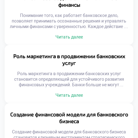
живёт и ведёт бизнес. Макроэкономические процессы
финансы
напрямую определяют […]
Понимание того, как работает банковское дело,
позволяет принимать осознанные решения и управлять
личными финансами с уверенностью. Каждое действие —
от открытия карты до оформления кредита — напрямую
Читать далее
связано с принципами банковской деятельности.
Банковское дело влияет на личные финансы глубже, чем
кажется на первый взгляд. Многие воспринимают банки
как места, где хранят деньги или берут кредиты. […]
Роль маркетинга в продвижении банковских
услуг
Роль маркетинга в продвижении банковских услуг
становится определяющей для устойчивого развития
финансовых учреждений. Банки больше не могут
полагаться только на репутацию или государственную
Читать далее
поддержку. Сегодня важно не просто предлагать продукт
— нужно убедить клиента, что именно этот банк решит
его финансовые задачи лучше других. Именно здесь на
первый план выходит стратегический маркетинг.
Создание финансовой модели для банковского
Банковские услуги — […]
бизнеса
Создание финансовой модели для банковского бизнеса
становится ключевым инструментом стратегического