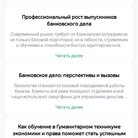
становятся более гибкими и конкурентоспособными.
Такие изменения напрямую влияют на экономическую
стабильность и рост, поскольку ускоряют оборот
Профессиональный рост выпускников
капитала и расширяют доступ к финансовым […]
банковского дела
Современный рынок требует от банковских сотрудников
не только базовой подготовки, но и гибкости, стремления
к обучению и способности быстро адаптироваться.
Выпускники, прошедшие качественное образование, уже
Читать далее
на старте обладают преимуществом: они понимают
структуру банковской системы, разбираются в
документообороте и умеют анализировать финансовые
риски. Эти качества открывают перед ними двери в
Банковское дело: перспективы и вызовы
ведущие финансовые учреждения. Профессиональный
рост выпускников […]
Технологии становятся основой повседневной работы
банков. Клиенты всё реже посещают отделения и всё
чаще используют смартфоны для управления деньгами.
Всё это формирует новую реальность, где банковское
Читать далее
дело выходит за рамки традиционных операций. Оно
включает аналитику, защиту данных, работу с большими
объёмами информации и взаимодействие с
экосистемами. Банки больше не ограничиваются ролью
Как обучение в Гуманитарном техникуме
хранилища денег. Они становятся […]
экономики и права поможет стать успешным