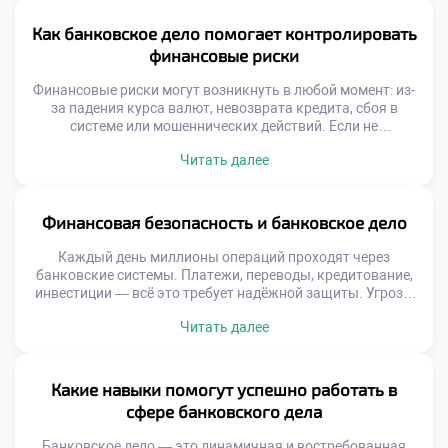
аналитику становится ключевым направлением
подготовки специалистов. Аналитика позволяет видеть
Как банковское дело помогает контролировать
за цифрами реальную картину. Она помогает […]
финансовые риски
Финансовые риски могут возникнуть в любой момент: из-
за падения курса валют, невозврата кредита, сбоя в
системе или мошеннических действий. Если не
контролировать эти угрозы, последствия могут быть
Читать далее
катастрофическими — от индивидуальных потерь до
масштабных кризисов. Поэтому банковское дело
помогает контролировать финансовые риски, создавая
барьеры между нестабильностью и стабильностью. Это
Финансовая безопасность и банковское дело
достигается с помощью строгих правил, глубокого […]
Каждый день миллионы операций проходят через
банковские системы. Платежи, переводы, кредитование,
инвестиции — всё это требует надёжной защиты. Угрозы
растут вместе с технологиями. Киберпреступники
Читать далее
совершенствуют методы, а риски умножаются. В этих
условиях финансовая безопасность и банковское дело
становятся неразрывными понятиями. Без надёжных
механизмов защиты невозможно представить
Какие навыки помогут успешно работать в
устойчивое функционирование банков, защиту данных
сфере банковского дела
клиентов и сохранение доверия […]
Банковское дело — это динамичная и востребованная