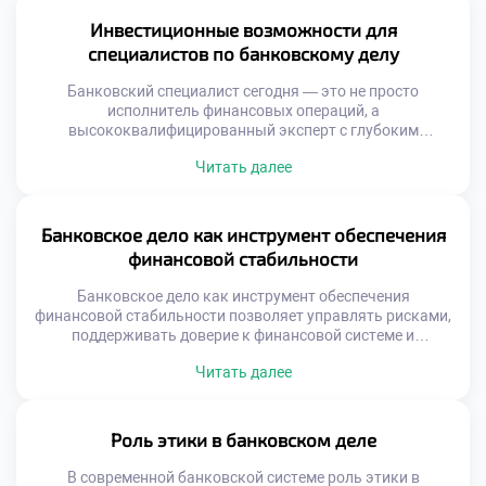
Инвестиционные возможности для
специалистов по банковскому делу
Банковский специалист сегодня — это не просто
исполнитель финансовых операций, а
высококвалифицированный эксперт с глубоким
пониманием рынков капитала, управления рисками и
Читать далее
анализа финансовых потоков. Такие знания открывают
перед ним возможности, далеко превышающие рамки
стандартных банковских задач. Владение тонкостями
кредитования, оценки ликвидности и анализа отчётности
Банковское дело как инструмент обеспечения
позволяет ему уверенно ориентироваться в
финансовой стабильности
инвестиционной среде. Это даёт возможность не […]
Банковское дело как инструмент обеспечения
финансовой стабильности позволяет управлять рисками,
поддерживать доверие к финансовой системе и
способствовать устойчивому экономическому росту. Без
Читать далее
эффективной банковской структуры невозможно ни
развитие бизнеса, ни уверенность граждан в сохранности
своих средств. Функции банков выходят далеко за рамки
хранения денег. Банки аккумулируют сбережения,
Роль этики в банковском деле
перераспределяют ресурсы и управляют ликвидностью.
Они создают условия для […]
В современной банковской системе роль этики в