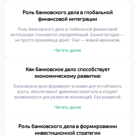
в области банковского дела позволяют принимать
взвешенные финансовые решения, избегать ошибок и
Роль банковского дела в глобальной
выстраивать долгосрочные стратегии […]
финансовой интеграции
Роль банковского дела в глобальной финансовой
интеграции становится определяющей. Банки сегодня —
не просто хранилища денег. Они — живой механизм,
соединяющий страны, компании и индивидуальных
Читать далее
предпринимателей в единую финансовую сеть. Без их
участия международная торговля, инвестиции и даже
простые денежные переводы были бы невозможны.
Финансовая интеграция означает свободное
Как банковское дело способствует
перемещение средств, унификацию стандартов и
экономическому развитию
взаимопонимание между […]
Банковское дело формирует условия для устойчивого
роста, обеспечивает движение капитала и создает
возможности для развития инноваций. Без развитой
банковской системы невозможно представить ни одну
Читать далее
страну с динамичной экономикой. Каждый вклад,
каждый кредит, каждый расчёт — это звено в цепи
экономического движения. Банки собирают свободные
средства, превращают их в инвестиции и направляют
Роль банковского дела в формировании
туда, где они нужны […]
инвестиционной стратегии