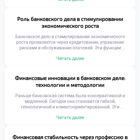
получают не только знания о финансовых операциях, но и
навыки, необходимые для запуска и масштабирования
собственных бизнес-идей. Программы по банковскому
делу в техникумах всё чаще строятся с учётом
Роль банковского дела в стимулировании
современных вызовов. Они […]
экономического роста
Банковское дело в стимулировании экономического
роста проявляется через кредитование, управление
рисками и обслуживание платежей. Эти функции
позволяют бизнесу расширяться, а гражданам —
Читать далее
улучшать качество жизни. Когда банки эффективно
работают, экономика получает мощный импульс. Это
выражается в росте ВВП, увеличении налоговых
поступлений и создании новых рабочих мест.
Финансовые инновации в банковском деле:
Современные вызовы, такие как цифровизация и
технологии и методологии
глобальные экономические колебания, […]
Раньше банковская система была консервативной и
медленной. Сегодня она становится гибкой,
технологичной и клиентоориентированной. Эти
изменения не просто мода — они необходимы для
Читать далее
выживания в условиях жёсткой конкуренции и растущих
ожиданий пользователей. Технологии проникают во все
сферы финансовых услуг. От мобильных приложений до
автоматизированных систем анализа данных — каждый
Финансовая стабильность через профессию в