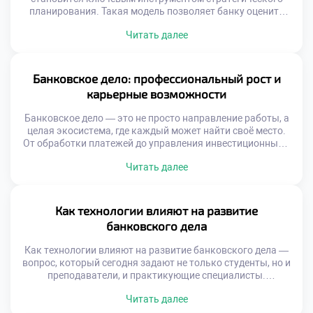
планирования. Такая модель позволяет банку оценить
будущие доходы, спланировать расходы и учесть
Читать далее
возможные риски. Она служит основой для принятия
взвешенных решений в условиях нестабильной
экономической среды. Финансовая модель — это не
просто набор формул в электронной таблице. Это
Банковское дело: профессиональный рост и
динамичная система, отражающая взаимосвязи между
карьерные возможности
различными аспектами […]
Банковское дело — это не просто направление работы, а
целая экосистема, где каждый может найти своё место.
От обработки платежей до управления инвестиционными
портфелями — банковская сфера охватывает огромный
Читать далее
спектр деятельности. Она требует точности,
ответственности и глубокого понимания финансовых
процессов. Интерес к профессии растёт не только среди
выпускников экономических вузов, но и у молодёжи,
Как технологии влияют на развитие
выбирающей […]
банковского дела
Как технологии влияют на развитие банковского дела —
вопрос, который сегодня задают не только студенты, но и
преподаватели, и практикующие специалисты.
Банковская сфера переживает глубокую трансформацию.
Читать далее
Раньше клиенты часами стояли в очередях, заполняли