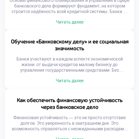
Основы финансового планирования и управления в сфере
банковского дела формируют фундамент, на котором
строится надёжность всей кредитной системы. Банки —
это не просто хранилища денег. Они управляют потоками
Читать далее
капитала, принимают решения, влияющие на экономику
регионов и отдельных граждан. От качества подготовки
специалистов напрямую зависит, насколько эффективно
будет работать финансовая инфраструктура страны.
Обучение «Банковскому делу» и ее социальная
Именно поэтому образовательные программы […]
значимость
Банки участвуют в каждом аспекте экономической
жизни: от выдачи кредитов малому бизнесу до
управления государственными средствами. Без
квалифицированных специалистов система не сможет
Читать далее
функционировать эффективно. Обучение «Банковскому
делу» даёт молодым людям не только теоретические
знания, но и практические навыки, позволяющие быстро
адаптироваться в реальных условиях. Учебный процесс
Как обеспечить финансовую устойчивость
строится на сочетании дисциплин, связанных с
через банковское дело
финансами, правом, бухгалтерией […]
Финансовая устойчивость — это не просто отсутствие
долгов. Это уверенность в завтрашнем дне. Это
возможность справляться с неожиданными расходами,
не теряя равновесия. Именно банковское дело