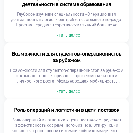
Многие организации страдают от разрыва между
деятельности в системе образования
стратегией и операциями. […]
Глубокое изучение специальности «Операционная
деятельность в логистике» требует системного подхода.
Простая передача теоретических знаний больше не
работает эффективно. Образовательный процесс должен
Читать далее
быть интегрирован с реальными бизнес-процессами.
Только так формируется целостное понимание профессии
у студентов. Интеграция является ключом к качественной
подготовке кадров. Современная система образования
Возможности для студентов-операционистов
трансформируется под запросы рынка труда. Учебные
за рубежом
планы синхронизируются с изменениями в […]
Возможности для студентов-операционистов за рубежом
открывают новые горизонты профессионального и
личностного роста. Международная мобильность
является неотъемлемой частью современного
Читать далее
логистического образования. Глобальные цепочки
поставок требуют специалистов с межкультурным
опытом. Знание зарубежных практик повышает
конкурентоспособность выпускника на рынке труда.
Роль операций и логистики в цепи поставок
Осознанный подход к международной активности
расширяет карьерные перспективы. Логистика по своей
Роль операций и логистики в цепи поставок определяет
природе является транснациональной деятельностью.
эффективность современного бизнеса. Эти функции
Понимание специфики иностранных […]
являются кровеносной системой любой коммерческой