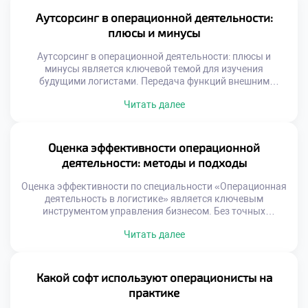
операций создает добавленную стоимость из воздуха.
Выпускники должны уметь находить скрытые резервы
Аутсорсинг в операционной деятельности:
эффективности. Именно этот навык отличает
плюсы и минусы
профессионала от простого исполнителя. […]
Аутсорсинг в операционной деятельности: плюсы и
минусы является ключевой темой для изучения
будущими логистами. Передача функций внешним
исполнителям стала нормой современного бизнеса. Это
Читать далее
стратегическое решение требует глубокого анализа и
взвешенного подхода. Студенты должны понимать
механику передачи процессов третьим лицам. Умение
оценивать целесообразность аутсорсинга отличает
Оценка эффективности операционной
квалифицированного специалиста. Логистические
деятельности: методы и подходы
компании активно используют внешние ресурсы для
роста. Фокусировка […]
Оценка эффективности по специальности «Операционная
деятельность в логистике» является ключевым
инструментом управления бизнесом. Без точных
измерений невозможно улучшить ни один процесс на
Читать далее
предприятии. Грамотный анализ данных превращает
хаотичные операции в управляемую систему. Студенты
должны освоить метрики еще до выхода на
производство. Теоретическое понимание показателей
Какой софт используют операционисты на
формирует аналитический склад ума. Работодатели ждут
практике
от выпускников умения читать цифры […]