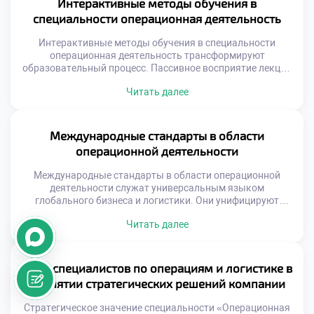
Интерактивные методы обучения в
принципов работы таких систем обязательно для
специальности операционная деятельность
специалиста. Цифровизация меняет саму суть
логистических операций на складах. Ручной учет и […]
Интерактивные методы обучения в специальности
операционная деятельность трансформируют
образовательный процесс. Пассивное восприятие лекций
уступает место активному участию студентов. Логистика
Читать далее
требует навыков принятия решений в реальном времени.
Традиционные форматы не способны сформировать
такие компетенции полноценно. Вовлечение
обучающихся становится главным принципом
Международные стандарты в области
современной педагогики. Знания усваиваются через
операционной деятельности
действие, диалог и переживание. Выпускники выходят на
рынок труда готовыми к […]
Международные стандарты в области операционной
деятельности служат универсальным языком
глобального бизнеса и логистики. Они унифицируют
требования к процессам управления потоками ресурсов и
Читать далее
информации. Единые правила игры позволяют
компаниям из разных стран взаимодействовать без
барьеров. Абитуриенты должны понимать, что профессия
строится на строгих нормативных рамках. Знание
Роль специалистов по операциям и логистике в
стандартов является фундаментом профессиональной
принятии стратегических решений компании
компетентности будущего специалиста. Стандартизация
обеспечивает предсказуемость […]
Стратегическое значение специальности «Операционная