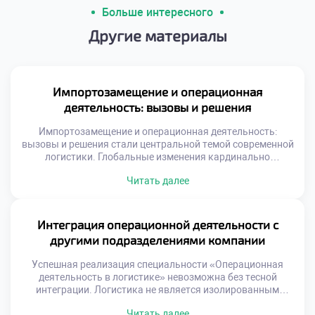
Больше интересного
Другие материалы
Импортозамещение и операционная
деятельность: вызовы и решения
Импортозамещение и операционная деятельность:
вызовы и решения стали центральной темой современной
логистики. Глобальные изменения кардинально
трансформировали привычные цепочки поставок
Читать далее
ресурсов. Специалистам приходится выстраивать новые
маршруты в сжатые сроки. Старые схемы работы
потеряли актуальность и эффективность. Адаптация к
новым условиям требует нестандартного мышления и
Интеграция операционной деятельности с
гибкости. Трансформация экономики создает
другими подразделениями компании
уникальный спрос на квалифицированные кадры.
Работодатели ищут специалистов, […]
Успешная реализация специальности «Операционная
деятельность в логистике» невозможна без тесной
интеграции. Логистика не является изолированным
островом внутри современной организации.
Читать далее