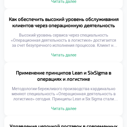
Читать далее
процессов зависит от удобства выполнения ежедневных
операций. Студенты должны понимать связь между
условиями труда и результатом. Безопасность и здоровье
сотрудников являются приоритетом современного
Как обеспечить высокий уровень обслуживания
бизнеса. Логистические операции требуют высокой
клиентов через операционную деятельность
концентрации внимания. Физическая нагрузка […]
Высокий уровень сервиса через специальность
«Операционная деятельность в логистике» достигается
за счет безупречного исполнения процессов. Клиент не
видит внутренних механизмов, но мгновенно чувствует
Читать далее
результат их работы. Логистика является главным
инструментом формирования лояльности и доверия
потребителей. Качество обслуживания напрямую зависит
от слаженности операционных звеньев. Ошибка на
Применение принципов Lean и SixSigma в
складе или сбой в доставке разрушают репутацию
операциях и логистике
бренда. Профессионализм сотрудников […]
Методологии бережливого производства кардинально
меняют специальность «Операционная деятельность в
логистике» сегодня. Принципы Lean и Six Sigma стали
золотым стандартом эффективности для отрасли. Эти
Читать далее
подходы учат видеть потери там, где другие видят
привычную работу. Устранение муда и вариативности
процессов создает реальную ценность. Будущий
специалист обязан владеть этим инструментарием
Управление цепочкой поставок в современных