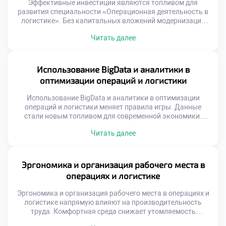
Эффективные инвестиции являются топливом для
развития специальности «Операционная деятельность в
логистике». Без капитальных вложений модернизация
процессов и рост невозможны. Финансирование должно
Читать далее
быть целевым, обоснованным и стратегически
выверенным. Ошибки в распределении ресурсов ведут к
прямым убыткам компании. Понимание экономики
операций критически важно для специалиста.
Использование BigData и аналитики в
Современная логистика требует значительных средств на
оптимизации операций и логистики
технологии и инфраструктуру. Конкуренция заставляет
бизнес […]
Использование BigData и аналитики в оптимизации
операций и логистики меняет правила игры. Данные
стали новым топливом для современной экономики.
Интуиция уступает место точным математическим
Читать далее
расчетам. Решения принимаются на основе фактов, а не
предположений. Логистика превращается из ремесла в
точную науку. Выпускники должны владеть
инструментами работы с информацией. Аналитическая
Эргономика и организация рабочего места в
грамотность является базовой компетенцией
операциях и логистике
специалиста. Будущее отрасли […]
Эргономика и организация рабочего места в операциях и
логистике напрямую влияют на производительность
труда. Комфортная среда снижает утомляемость
персонала и количество ошибок. Эффективность