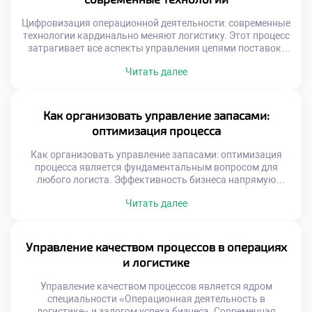
интересов между продажами и операциями является
классической […]
Цифровизация операционной деятельности: современные
технологии кардинально меняют логистику. Этот процесс
затрагивает все аспекты управления цепями поставок.
Традиционные методы уступают место
Читать далее
интеллектуальным системам. Данные становятся
главным ресурсом для принятия решений. Скорость
обработки информации определяет успех бизнеса.
Выпускники должны свободно ориентироваться в
Как организовать управление запасами:
цифровом ландшафте. Технологическая грамотность
оптимизация процесса
является базовой компетенцией сегодня. Будущее
профессии неразрывно связано с инновациями.
Как организовать управление запасами: оптимизация
Трансформация […]
процесса является фундаментальным вопросом для
любого логиста. Эффективность бизнеса напрямую
зависит от грамотного баланса товарных потоков.
Читать далее
Избыток продукции замораживает оборотные средства
компании надолго. Дефицит товаров приводит к потере
клиентов и выручки. Понимание механизмов управления
запасами отличает профессионала от новичка. Студенты
Управление качеством процессов в операциях
специальности операционной деятельности изучают эту
и логистике
тему углубленно. Теоретические модели подкрепляются
[…]
Управление качеством процессов является ядром
специальности «Операционная деятельность в
логистике» и залогом успеха бизнеса. Современная