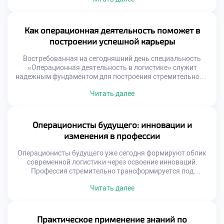
Эффективность операций напрямую зависит от качества
взаимодействия со смежными отделами. Разобщенность
функций порождает потери, ошибки и конфликты
интересов. Синергия подразделений создает устойчивое
Как операционная деятельность поможет в
конкурентное преимущество бизнеса. Многие компании
построении успешной карьеры
страдают от функциональных разрывов и локальной
оптимизации. Склад работает […]
Востребованная на сегодняшний день специальность
«Операционная деятельность в логистике» служит
надежным фундаментом для построения стремительной и
устойчивой карьеры. Данная образовательная
Читать далее
программа формирует универсальный набор
компетенций, востребованных в любой экономической
ситуации. Выпускники получают не просто диплом, а
реальный инструмент профессионального роста.
Операционисты будущего: инновации и
Логистическая отрасль отличается высокой динамикой
изменения в профессии
развития и постоянным расширением. Карьерные лифты
здесь работают быстрее, чем […]
Операционисты будущего уже сегодня формируют облик
современной логистики через освоение инноваций.
Профессия стремительно трансформируется под
влиянием технологий. Рутинные операции уходят в
Читать далее
прошлое безвозвратно. На смену им приходят
интеллектуальные задачи управления. Специалист
становится архитектором сложных цифровых систем.
Гуманитарный аспект работы приобретает новое
Практическое применение знаний по