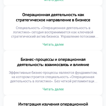
стратегии учебы. Простое запоминание материала не
гарантирует карьерных высот в будущем. Важно
понимать скрытые механизмы образовательного
процесса и использовать их. Осознанный подход к
Операционная деятельность как
обучению отличает лидера от […]
стратегическое направление в бизнесе
Специальность «Операционная деятельность в
логистике» сегодня воспринимается как ключевой
стратегический актив бизнеса. Управление потоками
перестало быть вспомогательной функцией поддержки
Читать далее
продаж. Эффективные операции напрямую формируют
конкурентное преимущество компании на рынке.
Стратегическая роль логистики проявляется в создании
уникальной ценности для клиента. Скорость и
Бизнес-процессы и операционная
надежность доставки становятся важнее цены товара.
деятельность: взаимосвязь и влияние
Бизнес выигрывает за счет превосходства в исполнении
процессов. […]
Эффективные бизнес-процессы являются фундаментом,
на котором строится специальность «Операционная
деятельность в логистике». Без четкой регламентации
действий управление потоками превращается в хаос.
Читать далее
Операционная деятельность реализует заложенные в
процессах алгоритмы на практике. Понимание этой связи
критически важно для будущего специалиста. Успех
компании зависит от гармонии замысла и исполнения.
Интеграция изучения операционной