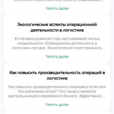
логистика не прощает ошибок, ведущих к сбоям в цепях
Читать далее
поставок. Высокие стандарты обслуживания формируют
конкурентное преимущество компании на рынке.
Качество в операциях означает соответствие результата
ожиданиям клиента и стандартам. Это не просто
Экологические аспекты операционной
отсутствие брака, а предсказуемость каждого этапа
деятельности в логистике
работы. Системный […]
Устойчивое развитие стало неотъемлемой частью
специальности «Операционная деятельность в
логистике» сегодня. Экологическая ответственность
трансформирует традиционные подходы к управлению
Читать далее
цепями поставок. Зеленая логистика перестала быть
имиджевым проектом и стала экономической
необходимостью. Операционные процессы напрямую
влияют на состояние окружающей среды. Специалист
Как повысить производительность операций в
обязан учитывать экологические факторы при
логистике
планировании работы. Регуляторное давление и запрос
общества меняют правила игры. Компании […]
Как повысить производительность операций в логистике
без увеличения затрат? Этот вопрос является
центральным для современного бизнеса. Эффективность
процессов определяет конкурентоспособность любой
Читать далее
компании на рынке. Рост объемов не должен вести к
пропорциональному росту издержек. Оптимизация