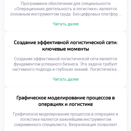
Программное обеспечение для специальности
«Операционная деятельность в логистике» является
основным инструментом труда. Без цифровых платформ
управление современными потоками товаров
Читать далее
невозможно представить. Специалист проводит за
монитором большую часть своего рабочего времени.
Владение профильным софтом ценится работодателями
выше теоретических знаний. Технологии определяют
Создание эффективной логистической сети:
скорость и качество ежедневных операций. Рынок
ключевые моменты
логистического ПО отличается огромным разнообразием
решений. От простых таблиц […]
Создание эффективной логистической сети является
фундаментом успешного бизнеса. Эта задача требует
системного подхода и глубоких знаний. Логистическая
сеть связывает производителей с конечными
Читать далее
потребителями товаров. От её качества зависит скорость
доставки и удовлетворенность клиентов. Грамотное
построение системы снижает операционные издержки
компании. Выпускники должны уметь проектировать
Графическое моделирование процессов в
такие сложные структуры. Профессионализм в этой
операциях и логистике
области гарантирует востребованность на рынке […]
Графическое моделирование процессов в операциях и
логистике является важнейшим инструментом
современного специалиста. Визуализация позволяет
увидеть скрытые связи и узкие места в сложных