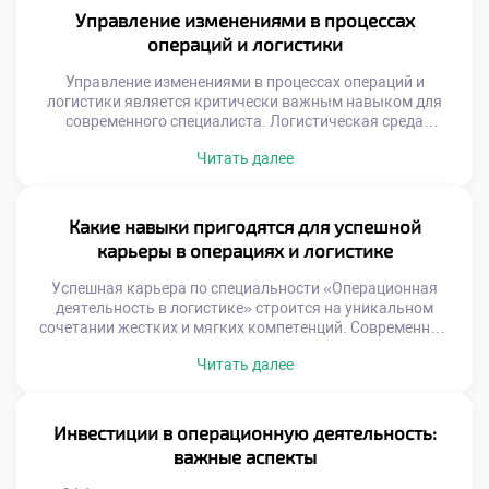
Понимание механизмов трансформации целей в задачи
Управление изменениями в процессах
критически важно для специалиста. Многие организации
операций и логистики
терпят неудачи из-за разрыва между […]
Управление изменениями в процессах операций и
логистики является критически важным навыком для
современного специалиста. Логистическая среда
трансформируется под давлением технологий и рынка.
Читать далее
Статичные процессы быстро теряют эффективность и
конкурентоспособность. Способность адаптировать
систему определяет выживание бизнеса. Студенты
должны понимать, что перемены — это норма профессии.
Какие навыки пригодятся для успешной
Многие реформы терпят неудачу из-за человеческого
карьеры в операциях и логистике
фактора. Техническая безупречность решения не […]
Успешная карьера по специальности «Операционная
деятельность в логистике» строится на уникальном
сочетании жестких и мягких компетенций. Современный
рынок труда требует от специалистов универсальности и
Читать далее
адаптивности к изменениям. Работодатели ценят
сотрудников, способных решать комплексные задачи
эффективно. Логистика перестала быть чисто
технической сферой деятельности человека. Управление
Инвестиции в операционную деятельность:
потоками требует развитого эмоционального интеллекта
важные аспекты
и коммуникации. Баланс аналитики и человечности […]