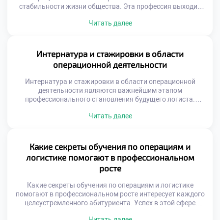
стабильности жизни общества. Эта профессия выходит
далеко за рамки простой транспортировки грузов или
Читать далее
складского учета. Логисты формируют невидимый
каркас современной цивилизации и экономического
благополучия. Без их труда невозможно
функционирование городов и поселений. Понимание этой
Интернатура и стажировки в области
миссии меняет отношение к учебному процессу. Многие
операционной деятельности
абитуриенты видят в […]
Интернатура и стажировки в области операционной
деятельности являются важнейшим этапом
профессионального становления будущего логиста.
Теоретические знания обретают истинную ценность
Читать далее
только через призму реальной практики. Без погружения
в производственную среду невозможно сформировать
устойчивые навыки управления потоками. Студенты
часто недооценивают значимость этого периода для
Какие секреты обучения по операциям и
карьеры. Именно на практике происходит
логистике помогают в профессиональном
трансформация учащегося в специалиста. Практическая
росте
подготовка занимает существенную […]
Какие секреты обучения по операциям и логистике
помогают в профессиональном росте интересует каждого
целеустремленного абитуриента. Успех в этой сфере
зависит не только от таланта, но и от правильной
Читать далее