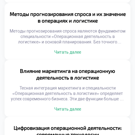
уровня планирования. Умение быстро устранять
последствия важнее идеального прогноза. Студенты
должны осознавать, что проблемы являются частью
Методы прогнозирования спроса и их значение
работы. Теоретические знания создают базу для
в операциях и логистике
принятия решений […]
Методы прогнозирования спроса являются фундаментом
специальности «Операционная деятельность в
логистике» и основой планирования. Без точного
предсказания будущего невозможно выстроить
Читать далее
эффективную цепь поставок. Ошибки в прогнозах ведут к
избыточным запасам или дефициту товаров. Логистика
превращает неопределенность рынка в управляемые
операционные задачи. Качественный прогноз
Влияние маркетинга на операционную
синхронизирует закупки, производство и доставку.
деятельность в логистике
Баланс между спросом и предложением достигается
через аналитику […]
Тесная интеграция маркетинга и специальности
«Операционная деятельность в логистике» определяет
успех современного бизнеса. Эти две функции больше не
существуют изолированно друг от друга. Маркетинговые
Читать далее
обещания формируют требования к операционным
процессам компании. Логистика обеспечивает
физическое исполнение стратегий продвижения товаров.
Гармония между отделами создает устойчивое
Цифровизация операционной деятельности:
конкурентное преимущество на рынке. Конфликт
современные технологии