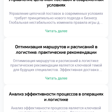
совершенствования. Концепция непрерывного улучшения
условиях
заменяет устаревшие методы управления […]
Управление цепочкой поставок в современных условиях
требует принципиально нового подхода к бизнесу.
Глобальная нестабильность изменила правила игры для
всех участников рынка. Традиционные модели
Читать далее
оптимизации затрат уступают место стратегиям
устойчивости. Логистика стала фактором национальной
и экономической безопасности. Выпускники должны
уметь управлять рисками в турбулентной среде.
Оптимизация маршрутов и расписаний в
Способность адаптироваться ценится выше простого
логистике: практические рекомендации
следования инструкциям. Профессионализм теперь
измеряется гибкостью […]
Оптимизация маршрутов и расписаний в логистике:
практические рекомендации является ключевой темой
для будущих специалистов. Эффективная доставка
товаров определяет успех современного бизнеса.
Читать далее
Грамотное планирование путей снижает затраты
компании значительно. Студенты должны понимать
реальную ценность этого навыка. Теория без практики
остается лишь набором формул. Логистическая отрасль
Анализ эффективности процессов в операциях
требует точности и системного подхода. Ошибки в
и логистике
маршрутизации стоят предприятиям огромных […]
Анализ эффективности процессов является ключевой