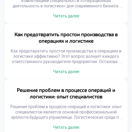
компетенцией специальности «Операционная
деятельность в логистике» для современного бизнеса.
Без глубокого исследования операций невозможно
Читать далее
выявить скрытые резервы роста компании. Грамотная
диагностика превращает рутинные данные в
стратегические решения управления. Логистические
системы представляют собой сложные механизмы с
Как предотвратить простои производства в
множеством переменных факторов. Поверхностный
операциях и логистике
взгляд не позволяет увидеть истинные причины низкой
производительности. Только системный анализ […]
Как предотвратить простои производства в операциях и
логистике эффективно? Этот вопрос волнует каждого
ответственного руководителя предприятия. Остановки
конвейера наносят колоссальный финансовый ущерб
Читать далее
бизнесу. Нарушение ритма поставок разрушает доверие
клиентов навсегда. Стабильность операций является
фундаментом успешной коммерческой деятельности.
Выпускники должны уметь обеспечивать
Решение проблем в процессе операций и
бесперебойность всех процессов. Навык предотвращения
логистики: опыт специалистов
сбоев ценится работодателями чрезвычайно высоко.
Профессионализм измеряется именно отсутствием […]
Решение проблем в процессе операций и логистики: опыт
специалистов является основой профессиональной
зрелости будущего управленца. Логистическая среда по
своей природе непредсказуема и динамична. Сбои в
Читать далее
цепочках поставок происходят регулярно независимо от