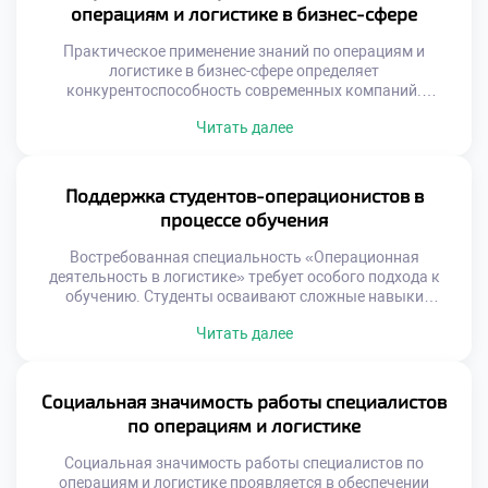
звучание. Выпускники должны быть готовы к
операциям и логистике в бизнес-сфере
постоянным переменам. Технологический прогресс
меняет требования к компетенциям. […]
Практическое применение знаний по операциям и
логистике в бизнес-сфере определяет
конкурентоспособность современных компаний.
Теоретические модели обретают ценность только через
Читать далее
реальную реализацию на предприятиях. Бизнес ожидает
от выпускников умения решать конкретные
производственные задачи. Абстрактные формулы
должны трансформироваться в измеримые
Поддержка студентов-операционистов в
экономические результаты. Понимание этого принципа
процессе обучения
отличает профессионала от теоретика. Работодатели
ценят прикладные навыки выше академических
Востребованная специальность «Операционная
достижений. Способность […]
деятельность в логистике» требует особого подхода к
обучению. Студенты осваивают сложные навыки
управления материальными и информационными
Читать далее
потоками. Успешное усвоение программы невозможно
без системной поддержки учащихся. Учебное заведение
создает среду для профессионального и личностного
роста. Поддержка является фундаментом формирования
Социальная значимость работы специалистов
компетентного специалиста. Образовательный процесс
по операциям и логистике
сочетает теорию с интенсивной практикой. Наставники
помогают преодолевать трудности на […]
Социальная значимость работы специалистов по
операциям и логистике проявляется в обеспечении