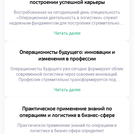
построении успешной карьеры
страдают от функциональных разрывов и локальной
оптимизации. Склад работает […]
Востребованная на сегодняшний день специальность
«Операционная деятельность в логистике» служит
надежным фундаментом для построения стремительной и
устойчивой карьеры. Данная образовательная
Читать далее
программа формирует универсальный набор
компетенций, востребованных в любой экономической
ситуации. Выпускники получают не просто диплом, а
реальный инструмент профессионального роста.
Операционисты будущего: инновации и
Логистическая отрасль отличается высокой динамикой
изменения в профессии
развития и постоянным расширением. Карьерные лифты
здесь работают быстрее, чем […]
Операционисты будущего уже сегодня формируют облик
современной логистики через освоение инноваций.
Профессия стремительно трансформируется под
влиянием технологий. Рутинные операции уходят в
Читать далее
прошлое безвозвратно. На смену им приходят
интеллектуальные задачи управления. Специалист
становится архитектором сложных цифровых систем.
Гуманитарный аспект работы приобретает новое
Практическое применение знаний по
звучание. Выпускники должны быть готовы к
операциям и логистике в бизнес-сфере
постоянным переменам. Технологический прогресс
меняет требования к компетенциям. […]
Практическое применение знаний по операциям и
логистике в бизнес-сфере определяет