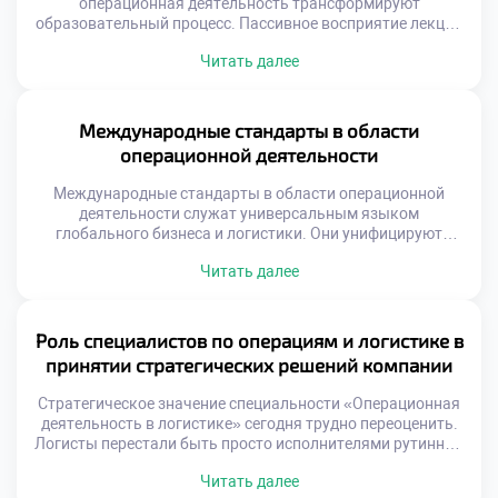
операционная деятельность трансформируют
образовательный процесс. Пассивное восприятие лекций
уступает место активному участию студентов. Логистика
Читать далее
требует навыков принятия решений в реальном времени.
Традиционные форматы не способны сформировать
такие компетенции полноценно. Вовлечение
обучающихся становится главным принципом
Международные стандарты в области
современной педагогики. Знания усваиваются через
операционной деятельности
действие, диалог и переживание. Выпускники выходят на
рынок труда готовыми к […]
Международные стандарты в области операционной
деятельности служат универсальным языком
глобального бизнеса и логистики. Они унифицируют
требования к процессам управления потоками ресурсов и
Читать далее
информации. Единые правила игры позволяют
компаниям из разных стран взаимодействовать без
барьеров. Абитуриенты должны понимать, что профессия
строится на строгих нормативных рамках. Знание
Роль специалистов по операциям и логистике в
стандартов является фундаментом профессиональной
принятии стратегических решений компании
компетентности будущего специалиста. Стандартизация
обеспечивает предсказуемость […]
Стратегическое значение специальности «Операционная
деятельность в логистике» сегодня трудно переоценить.
Логисты перестали быть просто исполнителями рутинных
задач на складе. Они стали полноправными участниками
Читать далее
формирования стратегии развития бизнеса.