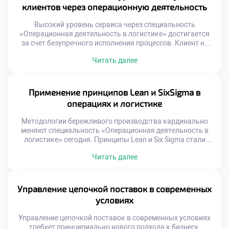
бизнеса. Логистические операции требуют высокой
клиентов через операционную деятельность
концентрации внимания. Физическая нагрузка […]
Высокий уровень сервиса через специальность
«Операционная деятельность в логистике» достигается
за счет безупречного исполнения процессов. Клиент не
видит внутренних механизмов, но мгновенно чувствует
Читать далее
результат их работы. Логистика является главным
инструментом формирования лояльности и доверия
потребителей. Качество обслуживания напрямую зависит
от слаженности операционных звеньев. Ошибка на
Применение принципов Lean и SixSigma в
складе или сбой в доставке разрушают репутацию
операциях и логистике
бренда. Профессионализм сотрудников […]
Методологии бережливого производства кардинально
меняют специальность «Операционная деятельность в
логистике» сегодня. Принципы Lean и Six Sigma стали
золотым стандартом эффективности для отрасли. Эти
Читать далее
подходы учат видеть потери там, где другие видят
привычную работу. Устранение муда и вариативности
процессов создает реальную ценность. Будущий
специалист обязан владеть этим инструментарием
Управление цепочкой поставок в современных
совершенствования. Концепция непрерывного улучшения
условиях
заменяет устаревшие методы управления […]
Управление цепочкой поставок в современных условиях
требует принципиально нового подхода к бизнесу.