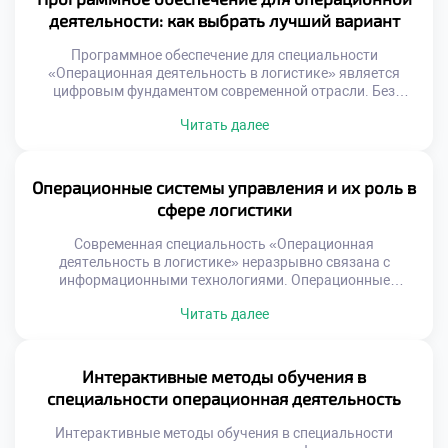
управлять ими эффективно. Многие студенты
деятельности: как выбрать лучший вариант
недооценивают значимость графических методов
анализа. […]
Программное обеспечение для специальности
«Операционная деятельность в логистике» является
цифровым фундаментом современной отрасли. Без
специализированных систем управление потоками
Читать далее
превращается в хаос. Выбор правильного инструмента
определяет эффективность работы всего предприятия.
Студенты должны понимать критерии оценки софта еще
до начала практики. Теоретическое знание функций
Операционные системы управления и их роль в
программ недостаточно для реальной работы. Умение
сфере логистики
анализировать потребности бизнеса отличает
профессионала от простого […]
Современная специальность «Операционная
деятельность в логистике» неразрывно связана с
информационными технологиями. Операционные
системы управления являются цифровым каркасом
Читать далее
любого предприятия сегодня. Без них эффективное
управление материальными потоками просто
невозможно. Эти платформы трансформируют хаотичные
данные в упорядоченные бизнес-процессы. Понимание
Интерактивные методы обучения в
принципов работы таких систем обязательно для
специальности операционная деятельность
специалиста. Цифровизация меняет саму суть
логистических операций на складах. Ручной учет и […]
Интерактивные методы обучения в специальности