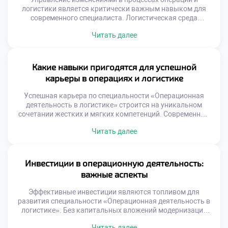
логистики является критически важным навыком для
современного специалиста. Логистическая среда
трансформируется под давлением технологий и рынка.
Читать далее
Статичные процессы быстро теряют эффективность и
конкурентоспособность. Способность адаптировать
систему определяет выживание бизнеса. Студенты
должны понимать, что перемены — это норма профессии.
Какие навыки пригодятся для успешной
Многие реформы терпят неудачу из-за человеческого
карьеры в операциях и логистике
фактора. Техническая безупречность решения не […]
Успешная карьера по специальности «Операционная
деятельность в логистике» строится на уникальном
сочетании жестких и мягких компетенций. Современный
рынок труда требует от специалистов универсальности и
Читать далее
адаптивности к изменениям. Работодатели ценят
сотрудников, способных решать комплексные задачи
эффективно. Логистика перестала быть чисто
технической сферой деятельности человека. Управление
Инвестиции в операционную деятельность:
потоками требует развитого эмоционального интеллекта
важные аспекты
и коммуникации. Баланс аналитики и человечности […]
Эффективные инвестиции являются топливом для
развития специальности «Операционная деятельность в
логистике». Без капитальных вложений модернизация
процессов и рост невозможны. Финансирование должно
Читать далее