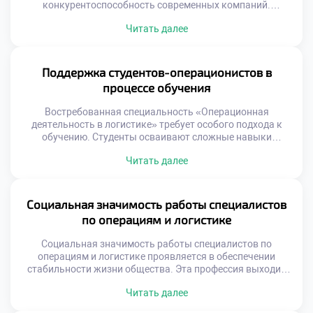
конкурентоспособность современных компаний.
Теоретические модели обретают ценность только через
Читать далее
реальную реализацию на предприятиях. Бизнес ожидает
от выпускников умения решать конкретные
производственные задачи. Абстрактные формулы
должны трансформироваться в измеримые
Поддержка студентов-операционистов в
экономические результаты. Понимание этого принципа
процессе обучения
отличает профессионала от теоретика. Работодатели
ценят прикладные навыки выше академических
Востребованная специальность «Операционная
достижений. Способность […]
деятельность в логистике» требует особого подхода к
обучению. Студенты осваивают сложные навыки
управления материальными и информационными
Читать далее
потоками. Успешное усвоение программы невозможно
без системной поддержки учащихся. Учебное заведение
создает среду для профессионального и личностного
роста. Поддержка является фундаментом формирования
Социальная значимость работы специалистов
компетентного специалиста. Образовательный процесс
по операциям и логистике
сочетает теорию с интенсивной практикой. Наставники
помогают преодолевать трудности на […]
Социальная значимость работы специалистов по
операциям и логистике проявляется в обеспечении
стабильности жизни общества. Эта профессия выходит
далеко за рамки простой транспортировки грузов или
Читать далее
складского учета. Логисты формируют невидимый
каркас современной цивилизации и экономического