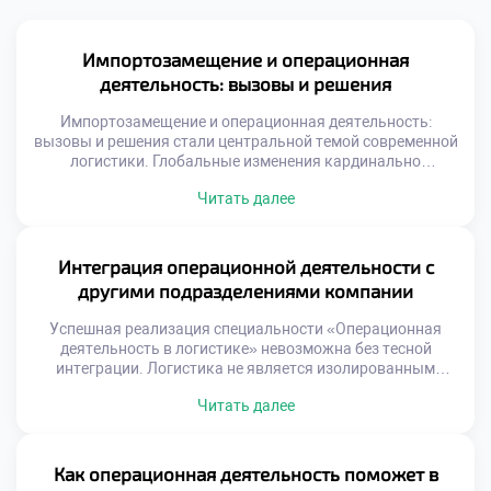
Импортозамещение и операционная
деятельность: вызовы и решения
Импортозамещение и операционная деятельность:
вызовы и решения стали центральной темой современной
логистики. Глобальные изменения кардинально
трансформировали привычные цепочки поставок
Читать далее
ресурсов. Специалистам приходится выстраивать новые
маршруты в сжатые сроки. Старые схемы работы
потеряли актуальность и эффективность. Адаптация к
новым условиям требует нестандартного мышления и
Интеграция операционной деятельности с
гибкости. Трансформация экономики создает
другими подразделениями компании
уникальный спрос на квалифицированные кадры.
Работодатели ищут специалистов, […]
Успешная реализация специальности «Операционная
деятельность в логистике» невозможна без тесной
интеграции. Логистика не является изолированным
островом внутри современной организации.
Читать далее
Эффективность операций напрямую зависит от качества
взаимодействия со смежными отделами. Разобщенность
функций порождает потери, ошибки и конфликты
интересов. Синергия подразделений создает устойчивое
Как операционная деятельность поможет в
конкурентное преимущество бизнеса. Многие компании