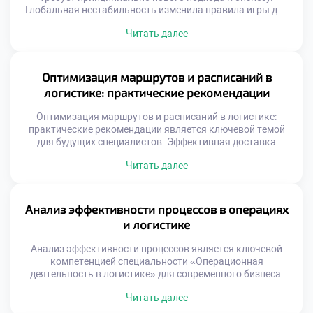
Глобальная нестабильность изменила правила игры для
всех участников рынка. Традиционные модели
Читать далее
оптимизации затрат уступают место стратегиям
устойчивости. Логистика стала фактором национальной
и экономической безопасности. Выпускники должны
уметь управлять рисками в турбулентной среде.
Оптимизация маршрутов и расписаний в
Способность адаптироваться ценится выше простого
логистике: практические рекомендации
следования инструкциям. Профессионализм теперь
измеряется гибкостью […]
Оптимизация маршрутов и расписаний в логистике:
практические рекомендации является ключевой темой
для будущих специалистов. Эффективная доставка
товаров определяет успех современного бизнеса.
Читать далее
Грамотное планирование путей снижает затраты
компании значительно. Студенты должны понимать
реальную ценность этого навыка. Теория без практики
остается лишь набором формул. Логистическая отрасль
Анализ эффективности процессов в операциях
требует точности и системного подхода. Ошибки в
и логистике
маршрутизации стоят предприятиям огромных […]
Анализ эффективности процессов является ключевой
компетенцией специальности «Операционная
деятельность в логистике» для современного бизнеса.
Без глубокого исследования операций невозможно
Читать далее
выявить скрытые резервы роста компании. Грамотная
диагностика превращает рутинные данные в