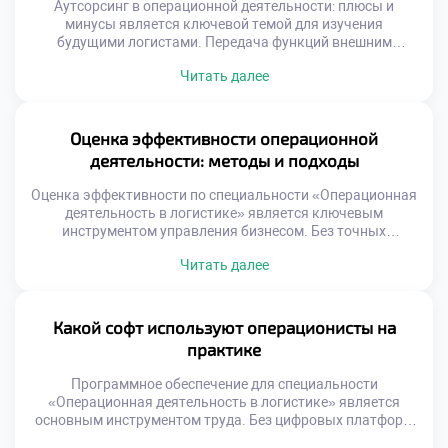
Аутсорсинг в операционной деятельности: плюсы и
минусы является ключевой темой для изучения
будущими логистами. Передача функций внешним
исполнителям стала нормой современного бизнеса. Это
Читать далее
стратегическое решение требует глубокого анализа и
взвешенного подхода. Студенты должны понимать
механику передачи процессов третьим лицам. Умение
оценивать целесообразность аутсорсинга отличает
Оценка эффективности операционной
квалифицированного специалиста. Логистические
деятельности: методы и подходы
компании активно используют внешние ресурсы для
роста. Фокусировка […]
Оценка эффективности по специальности «Операционная
деятельность в логистике» является ключевым
инструментом управления бизнесом. Без точных
измерений невозможно улучшить ни один процесс на
Читать далее
предприятии. Грамотный анализ данных превращает
хаотичные операции в управляемую систему. Студенты
должны освоить метрики еще до выхода на
производство. Теоретическое понимание показателей
Какой софт используют операционисты на
формирует аналитический склад ума. Работодатели ждут
практике
от выпускников умения читать цифры […]
Программное обеспечение для специальности
«Операционная деятельность в логистике» является
основным инструментом труда. Без цифровых платформ
управление современными потоками товаров