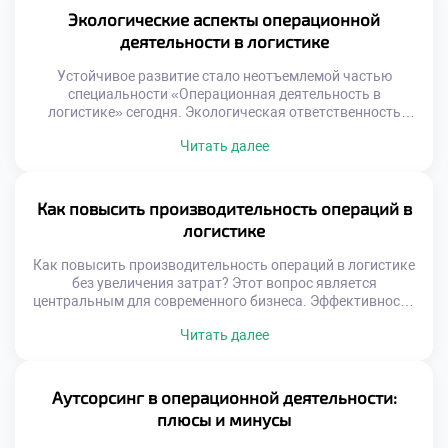
ожиданиям клиента и стандартам. Это не просто
Экологические аспекты операционной
отсутствие брака, а предсказуемость каждого этапа
деятельности в логистике
работы. Системный […]
Устойчивое развитие стало неотъемлемой частью
специальности «Операционная деятельность в
логистике» сегодня. Экологическая ответственность
трансформирует традиционные подходы к управлению
Читать далее
цепями поставок. Зеленая логистика перестала быть
имиджевым проектом и стала экономической
необходимостью. Операционные процессы напрямую
влияют на состояние окружающей среды. Специалист
Как повысить производительность операций в
обязан учитывать экологические факторы при
логистике
планировании работы. Регуляторное давление и запрос
общества меняют правила игры. Компании […]
Как повысить производительность операций в логистике
без увеличения затрат? Этот вопрос является
центральным для современного бизнеса. Эффективность
процессов определяет конкурентоспособность любой
Читать далее
компании на рынке. Рост объемов не должен вести к
пропорциональному росту издержек. Оптимизация
операций создает добавленную стоимость из воздуха.
Выпускники должны уметь находить скрытые резервы
Аутсорсинг в операционной деятельности:
эффективности. Именно этот навык отличает
плюсы и минусы
профессионала от простого исполнителя. […]