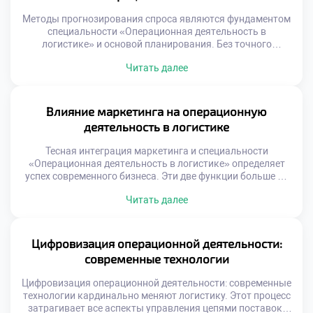
принятия решений […]
Методы прогнозирования спроса являются фундаментом
специальности «Операционная деятельность в
логистике» и основой планирования. Без точного
предсказания будущего невозможно выстроить
Читать далее
эффективную цепь поставок. Ошибки в прогнозах ведут к
избыточным запасам или дефициту товаров. Логистика
превращает неопределенность рынка в управляемые
операционные задачи. Качественный прогноз
Влияние маркетинга на операционную
синхронизирует закупки, производство и доставку.
деятельность в логистике
Баланс между спросом и предложением достигается
через аналитику […]
Тесная интеграция маркетинга и специальности
«Операционная деятельность в логистике» определяет
успех современного бизнеса. Эти две функции больше не
существуют изолированно друг от друга. Маркетинговые
Читать далее
обещания формируют требования к операционным
процессам компании. Логистика обеспечивает
физическое исполнение стратегий продвижения товаров.
Гармония между отделами создает устойчивое
Цифровизация операционной деятельности:
конкурентное преимущество на рынке. Конфликт
современные технологии
интересов между продажами и операциями является
классической […]
Цифровизация операционной деятельности: современные
технологии кардинально меняют логистику. Этот процесс
затрагивает все аспекты управления цепями поставок.