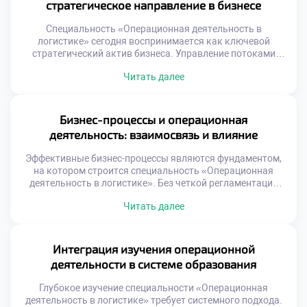
стратегическое направление в бизнесе
Специальность «Операционная деятельность в
логистике» сегодня воспринимается как ключевой
стратегический актив бизнеса. Управление потоками
перестало быть вспомогательной функцией поддержки
Читать далее
продаж. Эффективные операции напрямую формируют
конкурентное преимущество компании на рынке.
Стратегическая роль логистики проявляется в создании
уникальной ценности для клиента. Скорость и
Бизнес-процессы и операционная
надежность доставки становятся важнее цены товара.
деятельность: взаимосвязь и влияние
Бизнес выигрывает за счет превосходства в исполнении
процессов. […]
Эффективные бизнес-процессы являются фундаментом,
на котором строится специальность «Операционная
деятельность в логистике». Без четкой регламентации
действий управление потоками превращается в хаос.
Читать далее
Операционная деятельность реализует заложенные в
процессах алгоритмы на практике. Понимание этой связи
критически важно для будущего специалиста. Успех
компании зависит от гармонии замысла и исполнения.
Интеграция изучения операционной
Многие организации страдают от разрыва между
деятельности в системе образования
стратегией и операциями. […]
Глубокое изучение специальности «Операционная
деятельность в логистике» требует системного подхода.