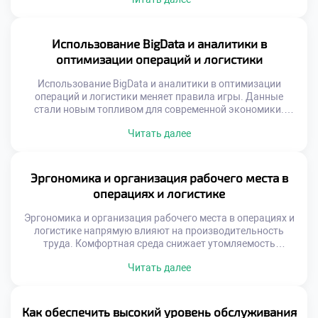
быть целевым, обоснованным и стратегически
выверенным. Ошибки в распределении ресурсов ведут к
прямым убыткам компании. Понимание экономики
операций критически важно для специалиста.
Использование BigData и аналитики в
Современная логистика требует значительных средств на
оптимизации операций и логистики
технологии и инфраструктуру. Конкуренция заставляет
бизнес […]
Использование BigData и аналитики в оптимизации
операций и логистики меняет правила игры. Данные
стали новым топливом для современной экономики.
Интуиция уступает место точным математическим
Читать далее
расчетам. Решения принимаются на основе фактов, а не
предположений. Логистика превращается из ремесла в
точную науку. Выпускники должны владеть
инструментами работы с информацией. Аналитическая
Эргономика и организация рабочего места в
грамотность является базовой компетенцией
операциях и логистике
специалиста. Будущее отрасли […]
Эргономика и организация рабочего места в операциях и
логистике напрямую влияют на производительность
труда. Комфортная среда снижает утомляемость
персонала и количество ошибок. Эффективность
Читать далее
процессов зависит от удобства выполнения ежедневных
операций. Студенты должны понимать связь между
условиями труда и результатом. Безопасность и здоровье
сотрудников являются приоритетом современного
Как обеспечить высокий уровень обслуживания