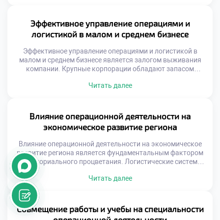
Операционные данные служат фундаментом для важных
управленческих решений. Без учета логистических
возможностей любая стратегия обречена на провал.
Эффективное управление операциями и
Современный рынок требует скорости и гибкости от
логистикой в малом и среднем бизнесе
компаний. Конкурентное преимущество создается […]
Эффективное управление операциями и логистикой в
малом и среднем бизнесе является залогом выживания
компании. Крупные корпорации обладают запасом
прочности, а небольшие фирмы чувствительны к
Читать далее
каждому сбою. Грамотная организация процессов
компенсирует нехватку финансовых ресурсов. Логистика
становится главным конкурентным преимуществом на
локальном рынке. Оптимизация операций напрямую
Влияние операционной деятельности на
влияет на прибыльность предприятия. Выпускники с
экономическое развитие региона
такими навыками ценятся работодателями особенно […]
Влияние операционной деятельности на экономическое
развитие региона является фундаментальным фактором
территориального процветания. Логистические системы
выступают кровеносной системой местной экономики и
Читать далее
социальной сферы. Эффективность управления потоками
напрямую определяет конкурентоспособность
территории. Без налаженных операций невозможно
устойчивое развитие бизнеса и инфраструктуры.
Совмещение работы и учебы на специальности
Понимание этой роли формирует ответственное
операционной деятельности