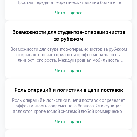
Простая передача теоретических знаний больше не
работает эффективно. Образовательный процесс должен
Читать далее
быть интегрирован с реальными бизнес-процессами.
Только так формируется целостное понимание профессии
у студентов. Интеграция является ключом к качественной
подготовке кадров. Современная система образования
Возможности для студентов-операционистов
трансформируется под запросы рынка труда. Учебные
за рубежом
планы синхронизируются с изменениями в […]
Возможности для студентов-операционистов за рубежом
открывают новые горизонты профессионального и
личностного роста. Международная мобильность
является неотъемлемой частью современного
Читать далее
логистического образования. Глобальные цепочки
поставок требуют специалистов с межкультурным
опытом. Знание зарубежных практик повышает
конкурентоспособность выпускника на рынке труда.
Роль операций и логистики в цепи поставок
Осознанный подход к международной активности
расширяет карьерные перспективы. Логистика по своей
Роль операций и логистики в цепи поставок определяет
природе является транснациональной деятельностью.
эффективность современного бизнеса. Эти функции
Понимание специфики иностранных […]
являются кровеносной системой любой коммерческой
структуры. Без грамотного управления потоками товары
Читать далее
не достигают потребителей. Операционная деятельность
связывает производство с конечным спросом. Логистика
обеспечивает синхронизацию всех участников рынка.