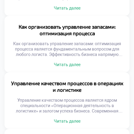
Традиционные методы уступают место
Читать далее
интеллектуальным системам. Данные становятся
главным ресурсом для принятия решений. Скорость
обработки информации определяет успех бизнеса.
Выпускники должны свободно ориентироваться в
Как организовать управление запасами:
цифровом ландшафте. Технологическая грамотность
оптимизация процесса
является базовой компетенцией сегодня. Будущее
профессии неразрывно связано с инновациями.
Как организовать управление запасами: оптимизация
Трансформация […]
процесса является фундаментальным вопросом для
любого логиста. Эффективность бизнеса напрямую
зависит от грамотного баланса товарных потоков.
Читать далее
Избыток продукции замораживает оборотные средства
компании надолго. Дефицит товаров приводит к потере
клиентов и выручки. Понимание механизмов управления
запасами отличает профессионала от новичка. Студенты
Управление качеством процессов в операциях
специальности операционной деятельности изучают эту
и логистике
тему углубленно. Теоретические модели подкрепляются
[…]
Управление качеством процессов является ядром
специальности «Операционная деятельность в
логистике» и залогом успеха бизнеса. Современная
логистика не прощает ошибок, ведущих к сбоям в цепях
Читать далее
поставок. Высокие стандарты обслуживания формируют
конкурентное преимущество компании на рынке.
Качество в операциях означает соответствие результата