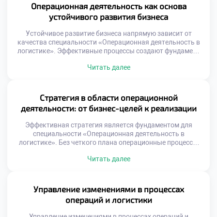
Выпускники становятся архитекторами этой сложной
Операционная деятельность как основа
системы. Понимание данной роли открывает двери к
устойчивого развития бизнеса
успешной карьере. Цепь […]
Устойчивое развитие бизнеса напрямую зависит от
качества специальности «Операционная деятельность в
логистике». Эффективные процессы создают фундамент
для долгосрочного роста компаний. Без налаженных
Читать далее
операций стратегические цели остаются лишь
декларациями на бумаге. Логистика трансформируется
из функции затрат в источник ценности. Грамотное
управление потоками снижает экологический след
Стратегия в области операционной
производства. Социальная ответственность
деятельности: от бизнес-целей к реализации
интегрируется в ежедневные рутинные задачи
специалистов. Сегодня поступить […]
Эффективная стратегия является фундаментом для
специальности «Операционная деятельность в
логистике». Без четкого плана операционные процессы
превращаются в хаотичный набор действий.
Читать далее
Стратегическое управление связывает глобальные цели
бизнеса с ежедневной рутиной. Именно этот мост
обеспечивает устойчивое развитие компании на рынке.
Понимание механизмов трансформации целей в задачи
Управление изменениями в процессах
критически важно для специалиста. Многие организации
операций и логистики
терпят неудачи из-за разрыва между […]
Управление изменениями в процессах операций и