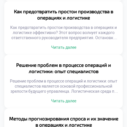
стратегические решения управления. Логистические
системы представляют собой сложные механизмы с
Как предотвратить простои производства в
множеством переменных факторов. Поверхностный
операциях и логистике
взгляд не позволяет увидеть истинные причины низкой
производительности. Только системный анализ […]
Как предотвратить простои производства в операциях и
логистике эффективно? Этот вопрос волнует каждого
ответственного руководителя предприятия. Остановки
конвейера наносят колоссальный финансовый ущерб
Читать далее
бизнесу. Нарушение ритма поставок разрушает доверие
клиентов навсегда. Стабильность операций является
фундаментом успешной коммерческой деятельности.
Выпускники должны уметь обеспечивать
Решение проблем в процессе операций и
бесперебойность всех процессов. Навык предотвращения
логистики: опыт специалистов
сбоев ценится работодателями чрезвычайно высоко.
Профессионализм измеряется именно отсутствием […]
Решение проблем в процессе операций и логистики: опыт
специалистов является основой профессиональной
зрелости будущего управленца. Логистическая среда по
своей природе непредсказуема и динамична. Сбои в
Читать далее
цепочках поставок происходят регулярно независимо от
уровня планирования. Умение быстро устранять
последствия важнее идеального прогноза. Студенты
должны осознавать, что проблемы являются частью
Методы прогнозирования спроса и их значение
работы. Теоретические знания создают базу для
в операциях и логистике