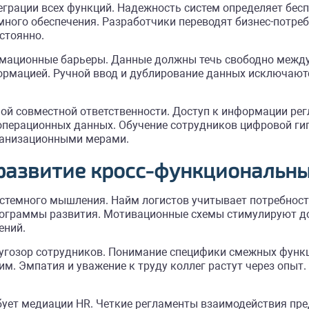
теграции всех функций. Надежность систем определяет бес
ого обеспечения. Разработчики переводят бизнес-потреб
стоянно.
рмационные барьеры. Данные должны течь свободно между
рмацией. Ручной ввод и дублирование данных исключаютс
ой совместной ответственности. Доступ к информации рег
перационных данных. Обучение сотрудников цифровой гиги
рганизационными мерами.
 развитие кросс-функциональн
истемного мышления. Найм логистов учитывает потребност
ограммы развития. Мотивационные схемы стимулируют до
ений.
угозор сотрудников. Понимание специфики смежных функц
м. Эмпатия и уважение к труду коллег растут через опыт
ует медиации HR. Четкие регламенты взаимодействия пр