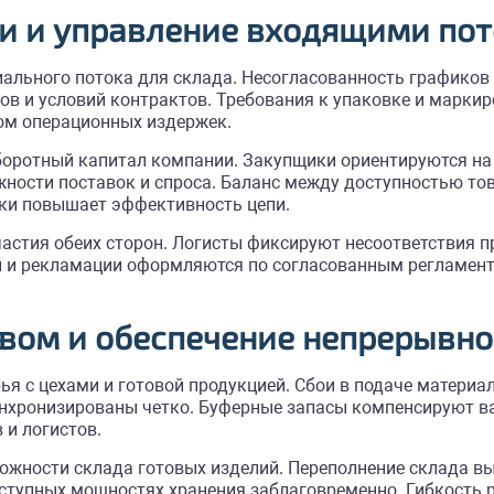
ми и управление входящими по
льного потока для склада. Несогласованность графиков п
в и условий контрактов. Требования к упаковке и маркир
ом операционных издержек.
оротный капитал компании. Закупщики ориентируются на 
ности поставок и спроса. Баланс между доступностью тов
мки повышает эффективность цепи.
частия обеих сторон. Логисты фиксируют несоответствия 
ы и рекламации оформляются по согласованным регламента
вом и обеспечение непрерывно
я с цехами и готовой продукцией. Сбои в подаче материа
инхронизированы четко. Буферные запасы компенсируют в
 и логистов.
ожности склада готовых изделий. Переполнение склада в
ступных мощностях хранения заблаговременно. Гибкость 