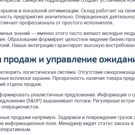
нтересов. Синергия подразделений создает устойчивое ко
рывов и локальной оптимизации. Склад работает на свои 
ность предприятия значительно. Операционная деятельн
личает профессионала от простого исполнителя.
емных знаний — именно этого часто желают молодые люди
е. Образование формирует целостное видение бизнес-про
ей. Навык интеграции гарантирует высокую востребованн
м продаж и управление ожидан
етворить логистическая система. Отсутствие синхронизац
ные всплески заранее. Прозрачность наличия товара пре
ий отдела продаж.
 формировать реалистичные предложения. Информация о с
редложения (S&OP) выравнивает потоки. Регулярные встре
 операционистов.
орные продажи напрямую. Задержки и повреждения грузов
е информационное поле. Менеджер видит статус заказа в 
 оперативным.