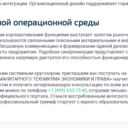
ы интеграции. Организационный дизайн поддерживает гори
ной операционной среды
ыми корпоративными функциями выступает залогом рыночн
 оказываются связанными сквозными материальными и и
 бесшовную коммуникацию и формирование единой делово
ть предприятия. Подобная синхронизация представляет с
изнеса напрямую диктуется его способностью функционир
роким системным кругозором, приглашаем вас поступать
УМАНИТАРНОГО ТЕХНИКУМА ЭКОНОМИКИ И ПРАВА» научит ва
нтом и получить исчерпывающую консультацию по всем ас
ами можно по телефону
+7 (499) 653-73-40
, отправив письмо
официального портала. Станьте востребованным интеграто
профессиональный триумф стартует с верного образователь