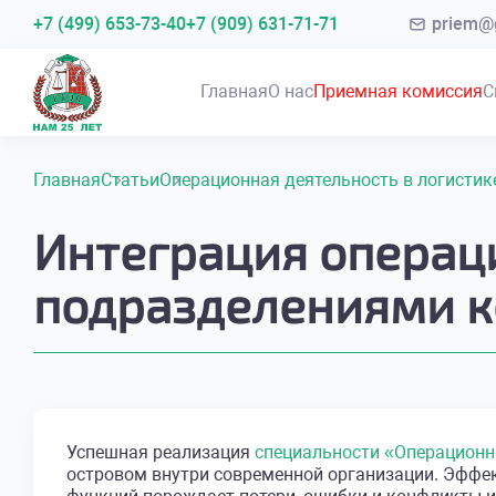
+7 (499) 653-73-40
+7 (909) 631-71-71
priem@g
Главная
О нас
Приемная комиссия
С
Главная
Статьи
Операционная деятельность в логистик
Интеграция операц
подразделениями 
Успешная реализация
специальности «Операционна
островом внутри современной организации. Эффе