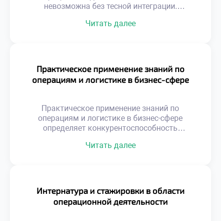
невозможна без тесной интеграции.
Логистика не является изолированным
Читать далее
островом внутри современной организации.
Эффективность операций напрямую зависит
от качества взаимодействия со смежными
отделами. Разобщенность функций
порождает потери, ошибки и конфликты
Практическое применение знаний по
интересов. Синергия подразделений создает
операциям и логистике в бизнес-сфере
устойчивое конкурентное преимущество
бизнеса. Многие компании страдают от
функциональных разрывов и локальной
Практическое применение знаний по
оптимизации. Склад работает […]
операциям и логистике в бизнес-сфере
определяет конкурентоспособность
современных компаний. Теоретические
Читать далее
модели обретают ценность только через
реальную реализацию на предприятиях.
Бизнес ожидает от выпускников умения
решать конкретные производственные
задачи. Абстрактные формулы должны
Интернатура и стажировки в области
трансформироваться в измеримые
операционной деятельности
экономические результаты. Понимание этого
принципа отличает профессионала от