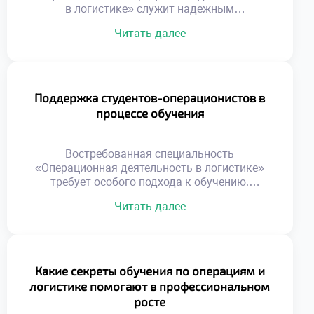
в логистике» служит надежным
фундаментом для построения стремительной
Читать далее
и устойчивой карьеры. Данная
образовательная программа формирует
универсальный набор компетенций,
востребованных в любой экономической
ситуации. Выпускники получают не просто
Поддержка студентов-операционистов в
диплом, а реальный инструмент
процессе обучения
профессионального роста. Логистическая
отрасль отличается высокой динамикой
развития и постоянным расширением.
Востребованная специальность
Карьерные лифты здесь работают быстрее,
«Операционная деятельность в логистике»
чем […]
требует особого подхода к обучению.
Студенты осваивают сложные навыки
Читать далее
управления материальными и
информационными потоками. Успешное
усвоение программы невозможно без
системной поддержки учащихся. Учебное
заведение создает среду для
Какие секреты обучения по операциям и
профессионального и личностного роста.
логистике помогают в профессиональном
Поддержка является фундаментом
росте
формирования компетентного специалиста.