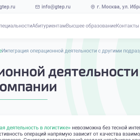
tep.ru
info@gtep.ru
г. Москва, ул. Иб
пециальности
Абитуриентам
Высшее образование
Контакты
е
Интеграция операционной деятельности с другими подра
ионной деятельности
компании
я деятельность в логистике»
невозможна без тесной инте
ктивность операций напрямую зависит от качества взаим