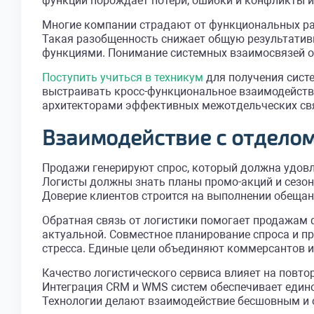
функций порождает потери, ошибки и конфликты и
Многие компании страдают от функциональных раз
Такая разобщенность снижает общую результатив
функциями. Понимание системных взаимосвязей от
Поступить учиться в техникум
для получения сист
выстраивать кросс-функциональное взаимодействи
архитекторами эффективных межотдельческих связ
Взаимодействие с отдело
Продажи генерируют спрос, который должна удовл
Логисты должны знать планы промо-акций и сезон
Доверие клиентов строится на выполнении обещан
Обратная связь от логистики помогает продажам
актуальной. Совместное планирование спроса и п
стресса. Единые цели объединяют коммерсантов и
Качество логистического сервиса влияет на повт
Интеграция CRM и WMS систем обеспечивает едино
Технологии делают взаимодействие бесшовным и