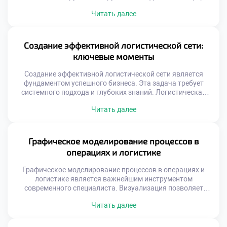
управление современными потоками товаров
Читать далее
невозможно представить. Специалист проводит за
монитором большую часть своего рабочего времени.
Владение профильным софтом ценится работодателями
выше теоретических знаний. Технологии определяют
Создание эффективной логистической сети:
скорость и качество ежедневных операций. Рынок
ключевые моменты
логистического ПО отличается огромным разнообразием
решений. От простых таблиц […]
Создание эффективной логистической сети является
фундаментом успешного бизнеса. Эта задача требует
системного подхода и глубоких знаний. Логистическая
сеть связывает производителей с конечными
Читать далее
потребителями товаров. От её качества зависит скорость
доставки и удовлетворенность клиентов. Грамотное
построение системы снижает операционные издержки
компании. Выпускники должны уметь проектировать
Графическое моделирование процессов в
такие сложные структуры. Профессионализм в этой
операциях и логистике
области гарантирует востребованность на рынке […]
Графическое моделирование процессов в операциях и
логистике является важнейшим инструментом
современного специалиста. Визуализация позволяет
увидеть скрытые связи и узкие места в сложных
Читать далее
системах. Абстрактные данные превращаются в
понятные схемы и диаграммы. Этот навык отличает
профессионала от простого исполнителя рутинных задач.