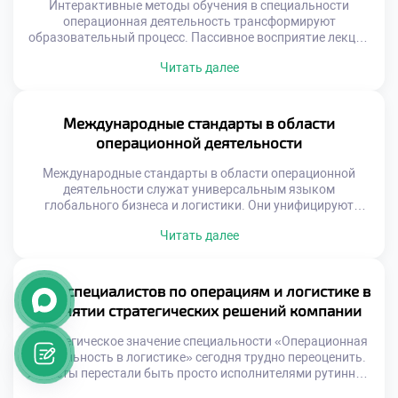
Интерактивные методы обучения в специальности
операционная деятельность трансформируют
образовательный процесс. Пассивное восприятие лекций
уступает место активному участию студентов. Логистика
Читать далее
требует навыков принятия решений в реальном времени.
Традиционные форматы не способны сформировать
такие компетенции полноценно. Вовлечение
обучающихся становится главным принципом
Международные стандарты в области
современной педагогики. Знания усваиваются через
операционной деятельности
действие, диалог и переживание. Выпускники выходят на
рынок труда готовыми к […]
Международные стандарты в области операционной
деятельности служат универсальным языком
глобального бизнеса и логистики. Они унифицируют
требования к процессам управления потоками ресурсов и
Читать далее
информации. Единые правила игры позволяют
компаниям из разных стран взаимодействовать без
барьеров. Абитуриенты должны понимать, что профессия
строится на строгих нормативных рамках. Знание
Роль специалистов по операциям и логистике в
стандартов является фундаментом профессиональной
принятии стратегических решений компании
компетентности будущего специалиста. Стандартизация
обеспечивает предсказуемость […]
Стратегическое значение специальности «Операционная
деятельность в логистике» сегодня трудно переоценить.
Логисты перестали быть просто исполнителями рутинных
задач на складе. Они стали полноправными участниками