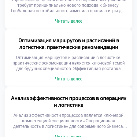
требует принципиально нового подхода к бизнесу.
Глобальная нестабильность изменила правила игры для
всех участников рынка. Традиционные модели
Читать далее
оптимизации затрат уступают место стратегиям
устойчивости. Логистика стала фактором национальной
и экономической безопасности. Выпускники должны
уметь управлять рисками в турбулентной среде.
Оптимизация маршрутов и расписаний в
Способность адаптироваться ценится выше простого
логистике: практические рекомендации
следования инструкциям. Профессионализм теперь
измеряется гибкостью […]
Оптимизация маршрутов и расписаний в логистике:
практические рекомендации является ключевой темой
для будущих специалистов. Эффективная доставка
товаров определяет успех современного бизнеса.
Читать далее
Грамотное планирование путей снижает затраты
компании значительно. Студенты должны понимать
реальную ценность этого навыка. Теория без практики
остается лишь набором формул. Логистическая отрасль
Анализ эффективности процессов в операциях
требует точности и системного подхода. Ошибки в
и логистике
маршрутизации стоят предприятиям огромных […]
Анализ эффективности процессов является ключевой
компетенцией специальности «Операционная
деятельность в логистике» для современного бизнеса.
Без глубокого исследования операций невозможно
Читать далее