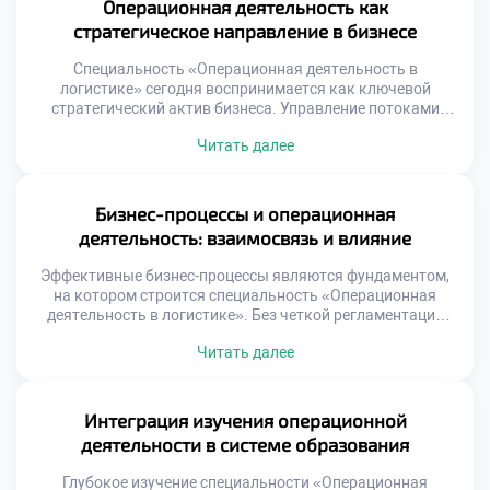
процесса и использовать их. Осознанный подход к
Операционная деятельность как
обучению отличает лидера от […]
стратегическое направление в бизнесе
Специальность «Операционная деятельность в
логистике» сегодня воспринимается как ключевой
стратегический актив бизнеса. Управление потоками
перестало быть вспомогательной функцией поддержки
Читать далее
продаж. Эффективные операции напрямую формируют
конкурентное преимущество компании на рынке.
Стратегическая роль логистики проявляется в создании
уникальной ценности для клиента. Скорость и
Бизнес-процессы и операционная
надежность доставки становятся важнее цены товара.
деятельность: взаимосвязь и влияние
Бизнес выигрывает за счет превосходства в исполнении
процессов. […]
Эффективные бизнес-процессы являются фундаментом,
на котором строится специальность «Операционная
деятельность в логистике». Без четкой регламентации
действий управление потоками превращается в хаос.
Читать далее
Операционная деятельность реализует заложенные в
процессах алгоритмы на практике. Понимание этой связи
критически важно для будущего специалиста. Успех
компании зависит от гармонии замысла и исполнения.
Интеграция изучения операционной
Многие организации страдают от разрыва между
деятельности в системе образования
стратегией и операциями. […]
Глубокое изучение специальности «Операционная