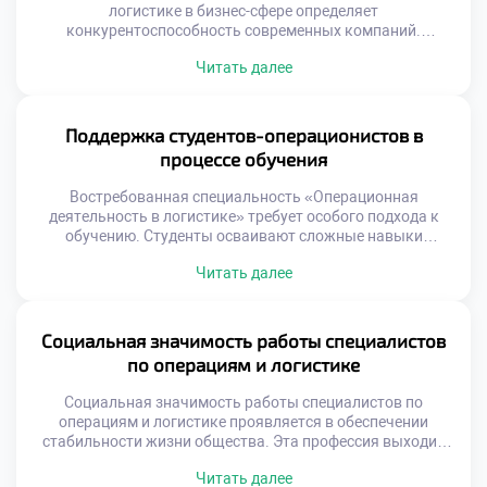
логистике в бизнес-сфере определяет
конкурентоспособность современных компаний.
Теоретические модели обретают ценность только через
Читать далее
реальную реализацию на предприятиях. Бизнес ожидает
от выпускников умения решать конкретные
производственные задачи. Абстрактные формулы
должны трансформироваться в измеримые
Поддержка студентов-операционистов в
экономические результаты. Понимание этого принципа
процессе обучения
отличает профессионала от теоретика. Работодатели
ценят прикладные навыки выше академических
Востребованная специальность «Операционная
достижений. Способность […]
деятельность в логистике» требует особого подхода к
обучению. Студенты осваивают сложные навыки
управления материальными и информационными
Читать далее
потоками. Успешное усвоение программы невозможно
без системной поддержки учащихся. Учебное заведение
создает среду для профессионального и личностного
роста. Поддержка является фундаментом формирования
Социальная значимость работы специалистов
компетентного специалиста. Образовательный процесс
по операциям и логистике
сочетает теорию с интенсивной практикой. Наставники
помогают преодолевать трудности на […]
Социальная значимость работы специалистов по
операциям и логистике проявляется в обеспечении
стабильности жизни общества. Эта профессия выходит
далеко за рамки простой транспортировки грузов или
Читать далее
складского учета. Логисты формируют невидимый