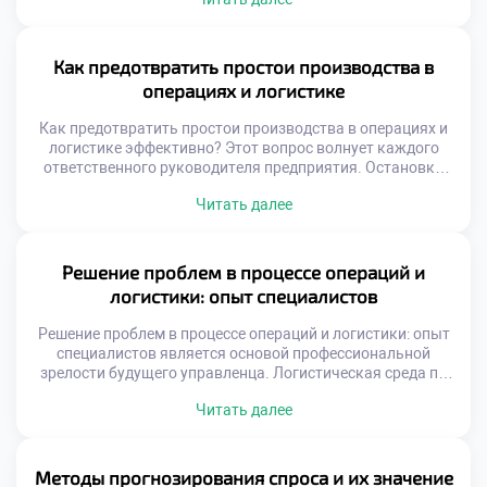
выявить скрытые резервы роста компании. Грамотная
диагностика превращает рутинные данные в
стратегические решения управления. Логистические
системы представляют собой сложные механизмы с
Как предотвратить простои производства в
множеством переменных факторов. Поверхностный
операциях и логистике
взгляд не позволяет увидеть истинные причины низкой
производительности. Только системный анализ […]
Как предотвратить простои производства в операциях и
логистике эффективно? Этот вопрос волнует каждого
ответственного руководителя предприятия. Остановки
конвейера наносят колоссальный финансовый ущерб
Читать далее
бизнесу. Нарушение ритма поставок разрушает доверие
клиентов навсегда. Стабильность операций является
фундаментом успешной коммерческой деятельности.
Выпускники должны уметь обеспечивать
Решение проблем в процессе операций и
бесперебойность всех процессов. Навык предотвращения
логистики: опыт специалистов
сбоев ценится работодателями чрезвычайно высоко.
Профессионализм измеряется именно отсутствием […]
Решение проблем в процессе операций и логистики: опыт
специалистов является основой профессиональной
зрелости будущего управленца. Логистическая среда по
своей природе непредсказуема и динамична. Сбои в
Читать далее
цепочках поставок происходят регулярно независимо от
уровня планирования. Умение быстро устранять
последствия важнее идеального прогноза. Студенты
должны осознавать, что проблемы являются частью
Методы прогнозирования спроса и их значение