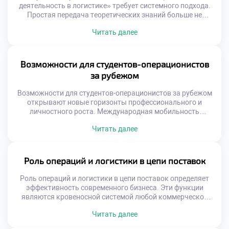
деятельность в логистике» требует системного подхода.
Простая передача теоретических знаний больше не
работает эффективно. Образовательный процесс должен
Читать далее
быть интегрирован с реальными бизнес-процессами.
Только так формируется целостное понимание профессии
у студентов. Интеграция является ключом к качественной
подготовке кадров. Современная система образования
Возможности для студентов-операционистов
трансформируется под запросы рынка труда. Учебные
за рубежом
планы синхронизируются с изменениями в […]
Возможности для студентов-операционистов за рубежом
открывают новые горизонты профессионального и
личностного роста. Международная мобильность
является неотъемлемой частью современного
Читать далее
логистического образования. Глобальные цепочки
поставок требуют специалистов с межкультурным
опытом. Знание зарубежных практик повышает
конкурентоспособность выпускника на рынке труда.
Роль операций и логистики в цепи поставок
Осознанный подход к международной активности
расширяет карьерные перспективы. Логистика по своей
Роль операций и логистики в цепи поставок определяет
природе является транснациональной деятельностью.
эффективность современного бизнеса. Эти функции
Понимание специфики иностранных […]
являются кровеносной системой любой коммерческой
структуры. Без грамотного управления потоками товары
Читать далее
не достигают потребителей. Операционная деятельность
связывает производство с конечным спросом. Логистика