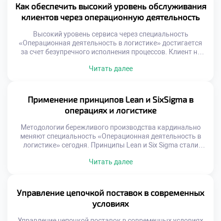
сотрудников являются приоритетом современного
Как обеспечить высокий уровень обслуживания
бизнеса. Логистические операции требуют высокой
клиентов через операционную деятельность
концентрации внимания. Физическая нагрузка […]
Высокий уровень сервиса через специальность
«Операционная деятельность в логистике» достигается
за счет безупречного исполнения процессов. Клиент не
видит внутренних механизмов, но мгновенно чувствует
Читать далее
результат их работы. Логистика является главным
инструментом формирования лояльности и доверия
потребителей. Качество обслуживания напрямую зависит
от слаженности операционных звеньев. Ошибка на
Применение принципов Lean и SixSigma в
складе или сбой в доставке разрушают репутацию
операциях и логистике
бренда. Профессионализм сотрудников […]
Методологии бережливого производства кардинально
меняют специальность «Операционная деятельность в
логистике» сегодня. Принципы Lean и Six Sigma стали
золотым стандартом эффективности для отрасли. Эти
Читать далее
подходы учат видеть потери там, где другие видят
привычную работу. Устранение муда и вариативности
процессов создает реальную ценность. Будущий
специалист обязан владеть этим инструментарием
Управление цепочкой поставок в современных
совершенствования. Концепция непрерывного улучшения
условиях
заменяет устаревшие методы управления […]
Управление цепочкой поставок в современных условиях