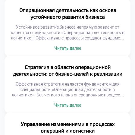
обеспечивает синхронизацию всех участников рынка.
Выпускники становятся архитекторами этой сложной
Операционная деятельность как основа
системы. Понимание данной роли открывает двери к
устойчивого развития бизнеса
успешной карьере. Цепь […]
Устойчивое развитие бизнеса напрямую зависит от
качества специальности «Операционная деятельность в
логистике». Эффективные процессы создают фундамент
для долгосрочного роста компаний. Без налаженных
Читать далее
операций стратегические цели остаются лишь
декларациями на бумаге. Логистика трансформируется
из функции затрат в источник ценности. Грамотное
управление потоками снижает экологический след
Стратегия в области операционной
производства. Социальная ответственность
деятельности: от бизнес-целей к реализации
интегрируется в ежедневные рутинные задачи
специалистов. Сегодня поступить […]
Эффективная стратегия является фундаментом для
специальности «Операционная деятельность в
логистике». Без четкого плана операционные процессы
превращаются в хаотичный набор действий.
Читать далее
Стратегическое управление связывает глобальные цели
бизнеса с ежедневной рутиной. Именно этот мост
обеспечивает устойчивое развитие компании на рынке.
Понимание механизмов трансформации целей в задачи
Управление изменениями в процессах
критически важно для специалиста. Многие организации
операций и логистики
терпят неудачи из-за разрыва между […]