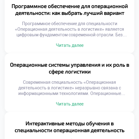
Умение рисовать процессы равносильно умению
Программное обеспечение для операционной
управлять ими эффективно. Многие студенты
деятельности: как выбрать лучший вариант
недооценивают значимость графических методов
анализа. […]
Программное обеспечение для специальности
«Операционная деятельность в логистике» является
цифровым фундаментом современной отрасли. Без
специализированных систем управление потоками
Читать далее
превращается в хаос. Выбор правильного инструмента
определяет эффективность работы всего предприятия.
Студенты должны понимать критерии оценки софта еще
до начала практики. Теоретическое знание функций
Операционные системы управления и их роль в
программ недостаточно для реальной работы. Умение
сфере логистики
анализировать потребности бизнеса отличает
профессионала от простого […]
Современная специальность «Операционная
деятельность в логистике» неразрывно связана с
информационными технологиями. Операционные
системы управления являются цифровым каркасом
Читать далее
любого предприятия сегодня. Без них эффективное
управление материальными потоками просто
невозможно. Эти платформы трансформируют хаотичные
данные в упорядоченные бизнес-процессы. Понимание
Интерактивные методы обучения в
принципов работы таких систем обязательно для
специальности операционная деятельность
специалиста. Цифровизация меняет саму суть
логистических операций на складах. Ручной учет и […]