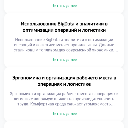
процессов и рост невозможны. Финансирование должно
Читать далее
быть целевым, обоснованным и стратегически
выверенным. Ошибки в распределении ресурсов ведут к
прямым убыткам компании. Понимание экономики
операций критически важно для специалиста.
Использование BigData и аналитики в
Современная логистика требует значительных средств на
оптимизации операций и логистики
технологии и инфраструктуру. Конкуренция заставляет
бизнес […]
Использование BigData и аналитики в оптимизации
операций и логистики меняет правила игры. Данные
стали новым топливом для современной экономики.
Интуиция уступает место точным математическим
Читать далее
расчетам. Решения принимаются на основе фактов, а не
предположений. Логистика превращается из ремесла в
точную науку. Выпускники должны владеть
инструментами работы с информацией. Аналитическая
Эргономика и организация рабочего места в
грамотность является базовой компетенцией
операциях и логистике
специалиста. Будущее отрасли […]
Эргономика и организация рабочего места в операциях и
логистике напрямую влияют на производительность
труда. Комфортная среда снижает утомляемость
персонала и количество ошибок. Эффективность
Читать далее
процессов зависит от удобства выполнения ежедневных
операций. Студенты должны понимать связь между
условиями труда и результатом. Безопасность и здоровье