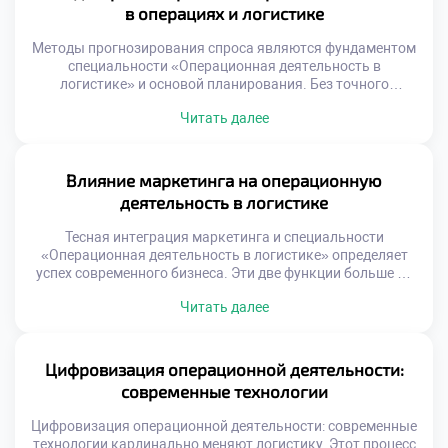
работы. Теоретические знания создают базу для
в операциях и логистике
принятия решений […]
Методы прогнозирования спроса являются фундаментом
специальности «Операционная деятельность в
логистике» и основой планирования. Без точного
предсказания будущего невозможно выстроить
Читать далее
эффективную цепь поставок. Ошибки в прогнозах ведут к
избыточным запасам или дефициту товаров. Логистика
превращает неопределенность рынка в управляемые
операционные задачи. Качественный прогноз
Влияние маркетинга на операционную
синхронизирует закупки, производство и доставку.
деятельность в логистике
Баланс между спросом и предложением достигается
через аналитику […]
Тесная интеграция маркетинга и специальности
«Операционная деятельность в логистике» определяет
успех современного бизнеса. Эти две функции больше не
существуют изолированно друг от друга. Маркетинговые
Читать далее
обещания формируют требования к операционным
процессам компании. Логистика обеспечивает
физическое исполнение стратегий продвижения товаров.
Гармония между отделами создает устойчивое
Цифровизация операционной деятельности:
конкурентное преимущество на рынке. Конфликт
современные технологии
интересов между продажами и операциями является
классической […]
Цифровизация операционной деятельности: современные
технологии кардинально меняют логистику. Этот процесс