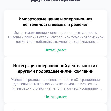
Импортозамещение и операционная
деятельность: вызовы и решения
Импортозамещение и операционная деятельность:
вызовы и решения стали центральной темой современной
логистики. Глобальные изменения кардинально
трансформировали привычные цепочки поставок
Читать далее
ресурсов. Специалистам приходится выстраивать новые
маршруты в сжатые сроки. Старые схемы работы
потеряли актуальность и эффективность. Адаптация к
новым условиям требует нестандартного мышления и
Интеграция операционной деятельности с
гибкости. Трансформация экономики создает
другими подразделениями компании
уникальный спрос на квалифицированные кадры.
Работодатели ищут специалистов, […]
Успешная реализация специальности «Операционная
деятельность в логистике» невозможна без тесной
интеграции. Логистика не является изолированным
островом внутри современной организации.
Читать далее
Эффективность операций напрямую зависит от качества
взаимодействия со смежными отделами. Разобщенность
функций порождает потери, ошибки и конфликты
интересов. Синергия подразделений создает устойчивое