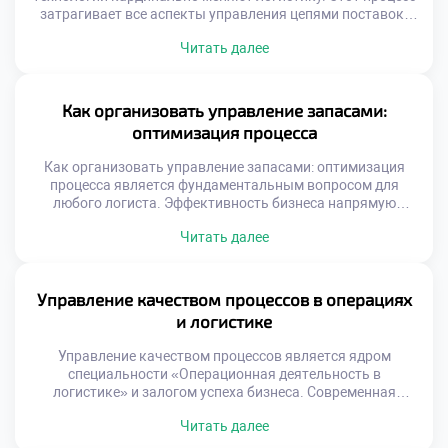
затрагивает все аспекты управления цепями поставок.
Традиционные методы уступают место
Читать далее
интеллектуальным системам. Данные становятся
главным ресурсом для принятия решений. Скорость
обработки информации определяет успех бизнеса.
Выпускники должны свободно ориентироваться в
Как организовать управление запасами:
цифровом ландшафте. Технологическая грамотность
оптимизация процесса
является базовой компетенцией сегодня. Будущее
профессии неразрывно связано с инновациями.
Как организовать управление запасами: оптимизация
Трансформация […]
процесса является фундаментальным вопросом для
любого логиста. Эффективность бизнеса напрямую
зависит от грамотного баланса товарных потоков.
Читать далее
Избыток продукции замораживает оборотные средства
компании надолго. Дефицит товаров приводит к потере
клиентов и выручки. Понимание механизмов управления
запасами отличает профессионала от новичка. Студенты
Управление качеством процессов в операциях
специальности операционной деятельности изучают эту
и логистике
тему углубленно. Теоретические модели подкрепляются
[…]
Управление качеством процессов является ядром
специальности «Операционная деятельность в
логистике» и залогом успеха бизнеса. Современная
логистика не прощает ошибок, ведущих к сбоям в цепях
Читать далее
поставок. Высокие стандарты обслуживания формируют
конкурентное преимущество компании на рынке.