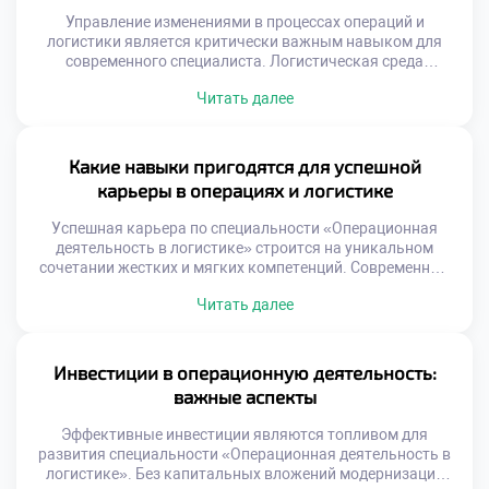
Управление изменениями в процессах операций и
логистики является критически важным навыком для
современного специалиста. Логистическая среда
трансформируется под давлением технологий и рынка.
Читать далее
Статичные процессы быстро теряют эффективность и
конкурентоспособность. Способность адаптировать
систему определяет выживание бизнеса. Студенты
должны понимать, что перемены — это норма профессии.
Какие навыки пригодятся для успешной
Многие реформы терпят неудачу из-за человеческого
карьеры в операциях и логистике
фактора. Техническая безупречность решения не […]
Успешная карьера по специальности «Операционная
деятельность в логистике» строится на уникальном
сочетании жестких и мягких компетенций. Современный
рынок труда требует от специалистов универсальности и
Читать далее
адаптивности к изменениям. Работодатели ценят
сотрудников, способных решать комплексные задачи
эффективно. Логистика перестала быть чисто
технической сферой деятельности человека. Управление
Инвестиции в операционную деятельность:
потоками требует развитого эмоционального интеллекта
важные аспекты
и коммуникации. Баланс аналитики и человечности […]
Эффективные инвестиции являются топливом для
развития специальности «Операционная деятельность в
логистике». Без капитальных вложений модернизация