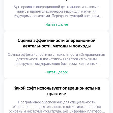
профессионала от простого исполнителя. […]
Аутсорсинг в операционной деятельности: плюсы и
минусы является ключевой темой для изучения
будущими логистами. Передача функций внешним
исполнителям стала нормой современного бизнеса. Это
Читать далее
стратегическое решение требует глубокого анализа и
взвешенного подхода. Студенты должны понимать
механику передачи процессов третьим лицам. Умение
оценивать целесообразность аутсорсинга отличает
Оценка эффективности операционной
квалифицированного специалиста. Логистические
деятельности: методы и подходы
компании активно используют внешние ресурсы для
роста. Фокусировка […]
Оценка эффективности по специальности «Операционная
деятельность в логистике» является ключевым
инструментом управления бизнесом. Без точных
измерений невозможно улучшить ни один процесс на
Читать далее
предприятии. Грамотный анализ данных превращает
хаотичные операции в управляемую систему. Студенты
должны освоить метрики еще до выхода на
производство. Теоретическое понимание показателей
Какой софт используют операционисты на
формирует аналитический склад ума. Работодатели ждут
практике
от выпускников умения читать цифры […]
Программное обеспечение для специальности
«Операционная деятельность в логистике» является
основным инструментом труда. Без цифровых платформ