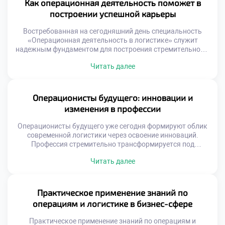
Как операционная деятельность поможет в
конкурентное преимущество бизнеса. Многие компании
построении успешной карьеры
страдают от функциональных разрывов и локальной
оптимизации. Склад работает […]
Востребованная на сегодняшний день специальность
«Операционная деятельность в логистике» служит
надежным фундаментом для построения стремительной и
устойчивой карьеры. Данная образовательная
Читать далее
программа формирует универсальный набор
компетенций, востребованных в любой экономической
ситуации. Выпускники получают не просто диплом, а
реальный инструмент профессионального роста.
Операционисты будущего: инновации и
Логистическая отрасль отличается высокой динамикой
изменения в профессии
развития и постоянным расширением. Карьерные лифты
здесь работают быстрее, чем […]
Операционисты будущего уже сегодня формируют облик
современной логистики через освоение инноваций.
Профессия стремительно трансформируется под
влиянием технологий. Рутинные операции уходят в
Читать далее
прошлое безвозвратно. На смену им приходят
интеллектуальные задачи управления. Специалист
становится архитектором сложных цифровых систем.
Гуманитарный аспект работы приобретает новое
Практическое применение знаний по
звучание. Выпускники должны быть готовы к
операциям и логистике в бизнес-сфере
постоянным переменам. Технологический прогресс
меняет требования к компетенциям. […]
Практическое применение знаний по операциям и