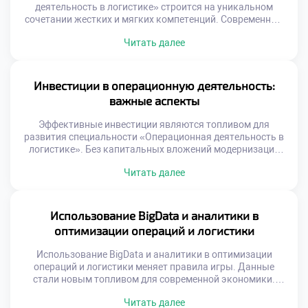
деятельность в логистике» строится на уникальном
сочетании жестких и мягких компетенций. Современный
рынок труда требует от специалистов универсальности и
Читать далее
адаптивности к изменениям. Работодатели ценят
сотрудников, способных решать комплексные задачи
эффективно. Логистика перестала быть чисто
технической сферой деятельности человека. Управление
Инвестиции в операционную деятельность:
потоками требует развитого эмоционального интеллекта
важные аспекты
и коммуникации. Баланс аналитики и человечности […]
Эффективные инвестиции являются топливом для
развития специальности «Операционная деятельность в
логистике». Без капитальных вложений модернизация
процессов и рост невозможны. Финансирование должно
Читать далее
быть целевым, обоснованным и стратегически
выверенным. Ошибки в распределении ресурсов ведут к
прямым убыткам компании. Понимание экономики
операций критически важно для специалиста.
Использование BigData и аналитики в
Современная логистика требует значительных средств на
оптимизации операций и логистики
технологии и инфраструктуру. Конкуренция заставляет
бизнес […]
Использование BigData и аналитики в оптимизации
операций и логистики меняет правила игры. Данные
стали новым топливом для современной экономики.
Интуиция уступает место точным математическим
Читать далее
расчетам. Решения принимаются на основе фактов, а не