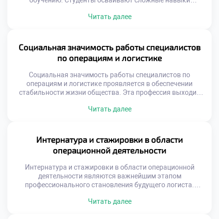
обучению. Студенты осваивают сложные навыки
управления материальными и информационными
Читать далее
потоками. Успешное усвоение программы невозможно
без системной поддержки учащихся. Учебное заведение
создает среду для профессионального и личностного
роста. Поддержка является фундаментом формирования
Социальная значимость работы специалистов
компетентного специалиста. Образовательный процесс
по операциям и логистике
сочетает теорию с интенсивной практикой. Наставники
помогают преодолевать трудности на […]
Социальная значимость работы специалистов по
операциям и логистике проявляется в обеспечении
стабильности жизни общества. Эта профессия выходит
далеко за рамки простой транспортировки грузов или
Читать далее
складского учета. Логисты формируют невидимый
каркас современной цивилизации и экономического
благополучия. Без их труда невозможно
функционирование городов и поселений. Понимание этой
Интернатура и стажировки в области
миссии меняет отношение к учебному процессу. Многие
операционной деятельности
абитуриенты видят в […]
Интернатура и стажировки в области операционной
деятельности являются важнейшим этапом
профессионального становления будущего логиста.
Теоретические знания обретают истинную ценность
Читать далее
только через призму реальной практики. Без погружения
в производственную среду невозможно сформировать