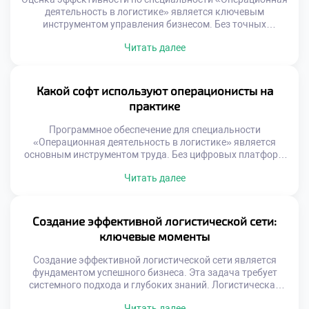
деятельность в логистике» является ключевым
инструментом управления бизнесом. Без точных
измерений невозможно улучшить ни один процесс на
Читать далее
предприятии. Грамотный анализ данных превращает
хаотичные операции в управляемую систему. Студенты
должны освоить метрики еще до выхода на
производство. Теоретическое понимание показателей
Какой софт используют операционисты на
формирует аналитический склад ума. Работодатели ждут
практике
от выпускников умения читать цифры […]
Программное обеспечение для специальности
«Операционная деятельность в логистике» является
основным инструментом труда. Без цифровых платформ
управление современными потоками товаров
Читать далее
невозможно представить. Специалист проводит за
монитором большую часть своего рабочего времени.
Владение профильным софтом ценится работодателями
выше теоретических знаний. Технологии определяют
Создание эффективной логистической сети:
скорость и качество ежедневных операций. Рынок
ключевые моменты
логистического ПО отличается огромным разнообразием
решений. От простых таблиц […]
Создание эффективной логистической сети является
фундаментом успешного бизнеса. Эта задача требует
системного подхода и глубоких знаний. Логистическая
сеть связывает производителей с конечными
Читать далее