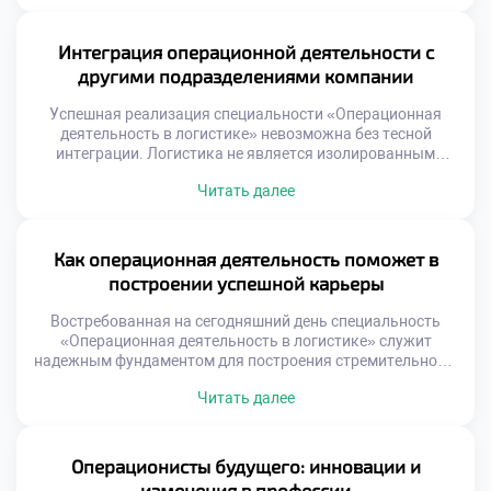
маршруты в сжатые сроки. Старые схемы работы
потеряли актуальность и эффективность. Адаптация к
новым условиям требует нестандартного мышления и
Интеграция операционной деятельности с
гибкости. Трансформация экономики создает
другими подразделениями компании
уникальный спрос на квалифицированные кадры.
Работодатели ищут специалистов, […]
Успешная реализация специальности «Операционная
деятельность в логистике» невозможна без тесной
интеграции. Логистика не является изолированным
островом внутри современной организации.
Читать далее
Эффективность операций напрямую зависит от качества
взаимодействия со смежными отделами. Разобщенность
функций порождает потери, ошибки и конфликты
интересов. Синергия подразделений создает устойчивое
Как операционная деятельность поможет в
конкурентное преимущество бизнеса. Многие компании
построении успешной карьеры
страдают от функциональных разрывов и локальной
оптимизации. Склад работает […]
Востребованная на сегодняшний день специальность
«Операционная деятельность в логистике» служит
надежным фундаментом для построения стремительной и
устойчивой карьеры. Данная образовательная
Читать далее
программа формирует универсальный набор
компетенций, востребованных в любой экономической
ситуации. Выпускники получают не просто диплом, а
реальный инструмент профессионального роста.
Операционисты будущего: инновации и
Логистическая отрасль отличается высокой динамикой
изменения в профессии