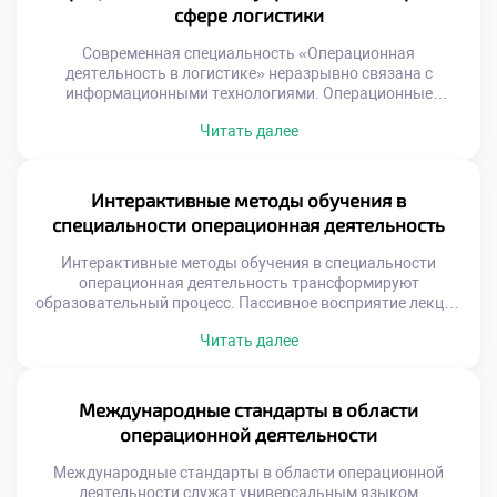
программ недостаточно для реальной работы. Умение
сфере логистики
анализировать потребности бизнеса отличает
профессионала от простого […]
Современная специальность «Операционная
деятельность в логистике» неразрывно связана с
информационными технологиями. Операционные
системы управления являются цифровым каркасом
Читать далее
любого предприятия сегодня. Без них эффективное
управление материальными потоками просто
невозможно. Эти платформы трансформируют хаотичные
данные в упорядоченные бизнес-процессы. Понимание
Интерактивные методы обучения в
принципов работы таких систем обязательно для
специальности операционная деятельность
специалиста. Цифровизация меняет саму суть
логистических операций на складах. Ручной учет и […]
Интерактивные методы обучения в специальности
операционная деятельность трансформируют
образовательный процесс. Пассивное восприятие лекций
уступает место активному участию студентов. Логистика
Читать далее
требует навыков принятия решений в реальном времени.
Традиционные форматы не способны сформировать
такие компетенции полноценно. Вовлечение
обучающихся становится главным принципом
Международные стандарты в области
современной педагогики. Знания усваиваются через
операционной деятельности
действие, диалог и переживание. Выпускники выходят на
рынок труда готовыми к […]
Международные стандарты в области операционной
деятельности служат универсальным языком