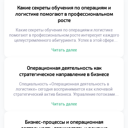
устойчивые навыки управления потоками. Студенты
часто недооценивают значимость этого периода для
Какие секреты обучения по операциям и
карьеры. Именно на практике происходит
логистике помогают в профессиональном
трансформация учащегося в специалиста. Практическая
росте
подготовка занимает существенную […]
Какие секреты обучения по операциям и логистике
помогают в профессиональном росте интересует каждого
целеустремленного абитуриента. Успех в этой сфере
зависит не только от таланта, но и от правильной
Читать далее
стратегии учебы. Простое запоминание материала не
гарантирует карьерных высот в будущем. Важно
понимать скрытые механизмы образовательного
процесса и использовать их. Осознанный подход к
Операционная деятельность как
обучению отличает лидера от […]
стратегическое направление в бизнесе
Специальность «Операционная деятельность в
логистике» сегодня воспринимается как ключевой
стратегический актив бизнеса. Управление потоками
перестало быть вспомогательной функцией поддержки
Читать далее
продаж. Эффективные операции напрямую формируют
конкурентное преимущество компании на рынке.
Стратегическая роль логистики проявляется в создании
уникальной ценности для клиента. Скорость и
Бизнес-процессы и операционная
надежность доставки становятся важнее цены товара.