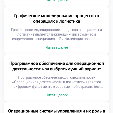
потребителями товаров. От её качества зависит скорость
доставки и удовлетворенность клиентов. Грамотное
построение системы снижает операционные издержки
компании. Выпускники должны уметь проектировать
Графическое моделирование процессов в
такие сложные структуры. Профессионализм в этой
операциях и логистике
области гарантирует востребованность на рынке […]
Графическое моделирование процессов в операциях и
логистике является важнейшим инструментом
современного специалиста. Визуализация позволяет
увидеть скрытые связи и узкие места в сложных
Читать далее
системах. Абстрактные данные превращаются в
понятные схемы и диаграммы. Этот навык отличает
профессионала от простого исполнителя рутинных задач.
Умение рисовать процессы равносильно умению
Программное обеспечение для операционной
управлять ими эффективно. Многие студенты
деятельности: как выбрать лучший вариант
недооценивают значимость графических методов
анализа. […]
Программное обеспечение для специальности
«Операционная деятельность в логистике» является
цифровым фундаментом современной отрасли. Без
специализированных систем управление потоками
Читать далее
превращается в хаос. Выбор правильного инструмента
определяет эффективность работы всего предприятия.
Студенты должны понимать критерии оценки софта еще
до начала практики. Теоретическое знание функций
Операционные системы управления и их роль в