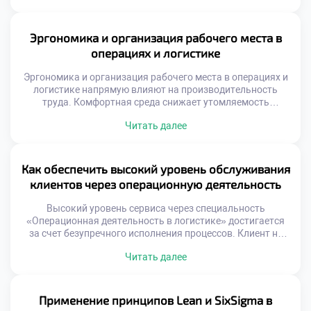
предположений. Логистика превращается из ремесла в
точную науку. Выпускники должны владеть
инструментами работы с информацией. Аналитическая
Эргономика и организация рабочего места в
грамотность является базовой компетенцией
операциях и логистике
специалиста. Будущее отрасли […]
Эргономика и организация рабочего места в операциях и
логистике напрямую влияют на производительность
труда. Комфортная среда снижает утомляемость
персонала и количество ошибок. Эффективность
Читать далее
процессов зависит от удобства выполнения ежедневных
операций. Студенты должны понимать связь между
условиями труда и результатом. Безопасность и здоровье
сотрудников являются приоритетом современного
Как обеспечить высокий уровень обслуживания
бизнеса. Логистические операции требуют высокой
клиентов через операционную деятельность
концентрации внимания. Физическая нагрузка […]
Высокий уровень сервиса через специальность
«Операционная деятельность в логистике» достигается
за счет безупречного исполнения процессов. Клиент не
видит внутренних механизмов, но мгновенно чувствует
Читать далее
результат их работы. Логистика является главным
инструментом формирования лояльности и доверия
потребителей. Качество обслуживания напрямую зависит
от слаженности операционных звеньев. Ошибка на
Применение принципов Lean и SixSigma в
складе или сбой в доставке разрушают репутацию