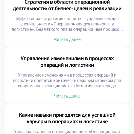
Стратегия в области операционной
производства. Социальная ответственность
деятельности: от бизнес-целей к реализации
интегрируется в ежедневные рутинные задачи
специалистов. Сегодня поступить […]
Эффективная стратегия является фундаментом для
специальности «Операционная деятельность в
логистике». Без четкого плана операционные процессы
превращаются в хаотичный набор действий.
Читать далее
Стратегическое управление связывает глобальные цели
бизнеса с ежедневной рутиной. Именно этот мост
обеспечивает устойчивое развитие компании на рынке.
Понимание механизмов трансформации целей в задачи
Управление изменениями в процессах
критически важно для специалиста. Многие организации
операций и логистики
терпят неудачи из-за разрыва между […]
Управление изменениями в процессах операций и
логистики является критически важным навыком для
современного специалиста. Логистическая среда
трансформируется под давлением технологий и рынка.
Читать далее
Статичные процессы быстро теряют эффективность и
конкурентоспособность. Способность адаптировать
систему определяет выживание бизнеса. Студенты
должны понимать, что перемены — это норма профессии.
Какие навыки пригодятся для успешной
Многие реформы терпят неудачу из-за человеческого
карьеры в операциях и логистике
фактора. Техническая безупречность решения не […]
Успешная карьера по специальности «Операционная