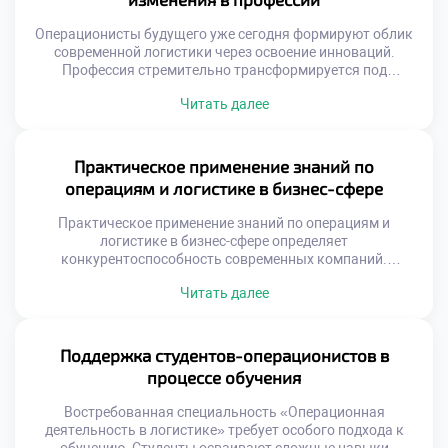
развития и постоянным расширением. Карьерные лифты
здесь работают быстрее, чем […]
Операционисты будущего уже сегодня формируют облик
современной логистики через освоение инноваций.
Профессия стремительно трансформируется под
влиянием технологий. Рутинные операции уходят в
Читать далее
прошлое безвозвратно. На смену им приходят
интеллектуальные задачи управления. Специалист
становится архитектором сложных цифровых систем.
Гуманитарный аспект работы приобретает новое
Практическое применение знаний по
звучание. Выпускники должны быть готовы к
операциям и логистике в бизнес-сфере
постоянным переменам. Технологический прогресс
меняет требования к компетенциям. […]
Практическое применение знаний по операциям и
логистике в бизнес-сфере определяет
конкурентоспособность современных компаний.
Теоретические модели обретают ценность только через
Читать далее
реальную реализацию на предприятиях. Бизнес ожидает
от выпускников умения решать конкретные
производственные задачи. Абстрактные формулы
должны трансформироваться в измеримые
Поддержка студентов-операционистов в
экономические результаты. Понимание этого принципа
процессе обучения
отличает профессионала от теоретика. Работодатели
ценят прикладные навыки выше академических
Востребованная специальность «Операционная
достижений. Способность […]
деятельность в логистике» требует особого подхода к