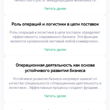
личностного роста. Международная мобильность
является неотъемлемой частью современного
Читать далее
логистического образования. Глобальные цепочки
поставок требуют специалистов с межкультурным
опытом. Знание зарубежных практик повышает
конкурентоспособность выпускника на рынке труда.
Роль операций и логистики в цепи поставок
Осознанный подход к международной активности
расширяет карьерные перспективы. Логистика по своей
Роль операций и логистики в цепи поставок определяет
природе является транснациональной деятельностью.
эффективность современного бизнеса. Эти функции
Понимание специфики иностранных […]
являются кровеносной системой любой коммерческой
структуры. Без грамотного управления потоками товары
Читать далее
не достигают потребителей. Операционная деятельность
связывает производство с конечным спросом. Логистика
обеспечивает синхронизацию всех участников рынка.
Выпускники становятся архитекторами этой сложной
Операционная деятельность как основа
системы. Понимание данной роли открывает двери к
устойчивого развития бизнеса
успешной карьере. Цепь […]
Устойчивое развитие бизнеса напрямую зависит от
качества специальности «Операционная деятельность в
логистике». Эффективные процессы создают фундамент
для долгосрочного роста компаний. Без налаженных
Читать далее
операций стратегические цели остаются лишь
декларациями на бумаге. Логистика трансформируется
из функции затрат в источник ценности. Грамотное
управление потоками снижает экологический след