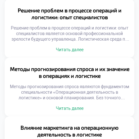
фундаментом успешной коммерческой деятельности.
Выпускники должны уметь обеспечивать
Решение проблем в процессе операций и
бесперебойность всех процессов. Навык предотвращения
логистики: опыт специалистов
сбоев ценится работодателями чрезвычайно высоко.
Профессионализм измеряется именно отсутствием […]
Решение проблем в процессе операций и логистики: опыт
специалистов является основой профессиональной
зрелости будущего управленца. Логистическая среда по
своей природе непредсказуема и динамична. Сбои в
Читать далее
цепочках поставок происходят регулярно независимо от
уровня планирования. Умение быстро устранять
последствия важнее идеального прогноза. Студенты
должны осознавать, что проблемы являются частью
Методы прогнозирования спроса и их значение
работы. Теоретические знания создают базу для
в операциях и логистике
принятия решений […]
Методы прогнозирования спроса являются фундаментом
специальности «Операционная деятельность в
логистике» и основой планирования. Без точного
предсказания будущего невозможно выстроить
Читать далее
эффективную цепь поставок. Ошибки в прогнозах ведут к
избыточным запасам или дефициту товаров. Логистика
превращает неопределенность рынка в управляемые
операционные задачи. Качественный прогноз
Влияние маркетинга на операционную
синхронизирует закупки, производство и доставку.
деятельность в логистике
Баланс между спросом и предложением достигается