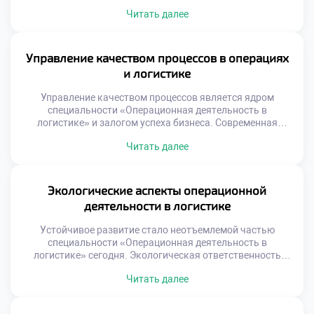
зависит от грамотного баланса товарных потоков.
Читать далее
Избыток продукции замораживает оборотные средства
компании надолго. Дефицит товаров приводит к потере
клиентов и выручки. Понимание механизмов управления
запасами отличает профессионала от новичка. Студенты
Управление качеством процессов в операциях
специальности операционной деятельности изучают эту
и логистике
тему углубленно. Теоретические модели подкрепляются
[…]
Управление качеством процессов является ядром
специальности «Операционная деятельность в
логистике» и залогом успеха бизнеса. Современная
логистика не прощает ошибок, ведущих к сбоям в цепях
Читать далее
поставок. Высокие стандарты обслуживания формируют
конкурентное преимущество компании на рынке.
Качество в операциях означает соответствие результата
ожиданиям клиента и стандартам. Это не просто
Экологические аспекты операционной
отсутствие брака, а предсказуемость каждого этапа
деятельности в логистике
работы. Системный […]
Устойчивое развитие стало неотъемлемой частью
специальности «Операционная деятельность в
логистике» сегодня. Экологическая ответственность
трансформирует традиционные подходы к управлению
Читать далее
цепями поставок. Зеленая логистика перестала быть
имиджевым проектом и стала экономической
необходимостью. Операционные процессы напрямую