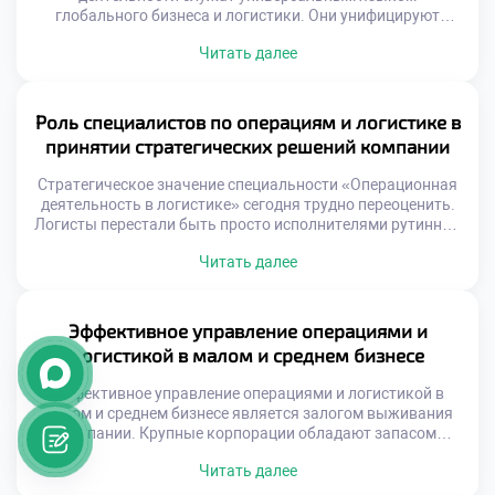
глобального бизнеса и логистики. Они унифицируют
требования к процессам управления потоками ресурсов и
Читать далее
информации. Единые правила игры позволяют
компаниям из разных стран взаимодействовать без
барьеров. Абитуриенты должны понимать, что профессия
строится на строгих нормативных рамках. Знание
Роль специалистов по операциям и логистике в
стандартов является фундаментом профессиональной
принятии стратегических решений компании
компетентности будущего специалиста. Стандартизация
обеспечивает предсказуемость […]
Стратегическое значение специальности «Операционная
деятельность в логистике» сегодня трудно переоценить.
Логисты перестали быть просто исполнителями рутинных
задач на складе. Они стали полноправными участниками
Читать далее
формирования стратегии развития бизнеса.
Операционные данные служат фундаментом для важных
управленческих решений. Без учета логистических
возможностей любая стратегия обречена на провал.
Эффективное управление операциями и
Современный рынок требует скорости и гибкости от
логистикой в малом и среднем бизнесе
компаний. Конкурентное преимущество создается […]
Эффективное управление операциями и логистикой в
малом и среднем бизнесе является залогом выживания
компании. Крупные корпорации обладают запасом
прочности, а небольшие фирмы чувствительны к
Читать далее
каждому сбою. Грамотная организация процессов
компенсирует нехватку финансовых ресурсов. Логистика