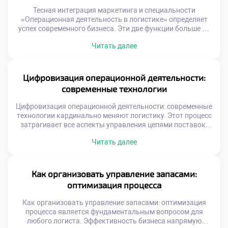
через аналитику […]
Тесная интеграция маркетинга и специальности
«Операционная деятельность в логистике» определяет
успех современного бизнеса. Эти две функции больше не
существуют изолированно друг от друга. Маркетинговые
Читать далее
обещания формируют требования к операционным
процессам компании. Логистика обеспечивает
физическое исполнение стратегий продвижения товаров.
Гармония между отделами создает устойчивое
Цифровизация операционной деятельности:
конкурентное преимущество на рынке. Конфликт
современные технологии
интересов между продажами и операциями является
классической […]
Цифровизация операционной деятельности: современные
технологии кардинально меняют логистику. Этот процесс
затрагивает все аспекты управления цепями поставок.
Традиционные методы уступают место
Читать далее
интеллектуальным системам. Данные становятся
главным ресурсом для принятия решений. Скорость
обработки информации определяет успех бизнеса.
Выпускники должны свободно ориентироваться в
Как организовать управление запасами:
цифровом ландшафте. Технологическая грамотность
оптимизация процесса
является базовой компетенцией сегодня. Будущее
профессии неразрывно связано с инновациями.
Как организовать управление запасами: оптимизация
Трансформация […]
процесса является фундаментальным вопросом для
любого логиста. Эффективность бизнеса напрямую