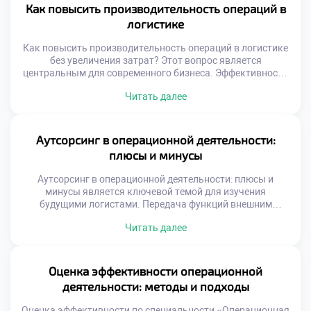
влияют на состояние окружающей среды. Специалист
Как повысить производительность операций в
обязан учитывать экологические факторы при
логистике
планировании работы. Регуляторное давление и запрос
общества меняют правила игры. Компании […]
Как повысить производительность операций в логистике
без увеличения затрат? Этот вопрос является
центральным для современного бизнеса. Эффективность
процессов определяет конкурентоспособность любой
Читать далее
компании на рынке. Рост объемов не должен вести к
пропорциональному росту издержек. Оптимизация
операций создает добавленную стоимость из воздуха.
Выпускники должны уметь находить скрытые резервы
Аутсорсинг в операционной деятельности:
эффективности. Именно этот навык отличает
плюсы и минусы
профессионала от простого исполнителя. […]
Аутсорсинг в операционной деятельности: плюсы и
минусы является ключевой темой для изучения
будущими логистами. Передача функций внешним
исполнителям стала нормой современного бизнеса. Это
Читать далее
стратегическое решение требует глубокого анализа и
взвешенного подхода. Студенты должны понимать
механику передачи процессов третьим лицам. Умение
оценивать целесообразность аутсорсинга отличает
Оценка эффективности операционной
квалифицированного специалиста. Логистические
деятельности: методы и подходы
компании активно используют внешние ресурсы для
роста. Фокусировка […]
Оценка эффективности по специальности «Операционная