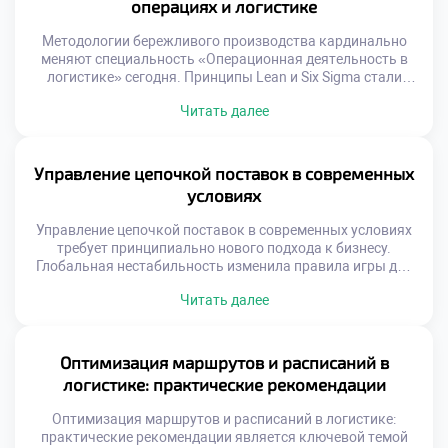
операциях и логистике
бренда. Профессионализм сотрудников […]
Методологии бережливого производства кардинально
меняют специальность «Операционная деятельность в
логистике» сегодня. Принципы Lean и Six Sigma стали
золотым стандартом эффективности для отрасли. Эти
Читать далее
подходы учат видеть потери там, где другие видят
привычную работу. Устранение муда и вариативности
процессов создает реальную ценность. Будущий
специалист обязан владеть этим инструментарием
Управление цепочкой поставок в современных
совершенствования. Концепция непрерывного улучшения
условиях
заменяет устаревшие методы управления […]
Управление цепочкой поставок в современных условиях
требует принципиально нового подхода к бизнесу.
Глобальная нестабильность изменила правила игры для
всех участников рынка. Традиционные модели
Читать далее
оптимизации затрат уступают место стратегиям
устойчивости. Логистика стала фактором национальной
и экономической безопасности. Выпускники должны
уметь управлять рисками в турбулентной среде.
Оптимизация маршрутов и расписаний в
Способность адаптироваться ценится выше простого
логистике: практические рекомендации
следования инструкциям. Профессионализм теперь
измеряется гибкостью […]
Оптимизация маршрутов и расписаний в логистике:
практические рекомендации является ключевой темой