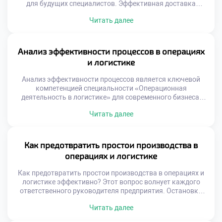
для будущих специалистов. Эффективная доставка
товаров определяет успех современного бизнеса.
Читать далее
Грамотное планирование путей снижает затраты
компании значительно. Студенты должны понимать
реальную ценность этого навыка. Теория без практики
остается лишь набором формул. Логистическая отрасль
Анализ эффективности процессов в операциях
требует точности и системного подхода. Ошибки в
и логистике
маршрутизации стоят предприятиям огромных […]
Анализ эффективности процессов является ключевой
компетенцией специальности «Операционная
деятельность в логистике» для современного бизнеса.
Без глубокого исследования операций невозможно
Читать далее
выявить скрытые резервы роста компании. Грамотная
диагностика превращает рутинные данные в
стратегические решения управления. Логистические
системы представляют собой сложные механизмы с
Как предотвратить простои производства в
множеством переменных факторов. Поверхностный
операциях и логистике
взгляд не позволяет увидеть истинные причины низкой
производительности. Только системный анализ […]
Как предотвратить простои производства в операциях и
логистике эффективно? Этот вопрос волнует каждого
ответственного руководителя предприятия. Остановки
конвейера наносят колоссальный финансовый ущерб
Читать далее
бизнесу. Нарушение ритма поставок разрушает доверие
клиентов навсегда. Стабильность операций является