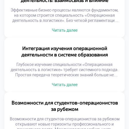
деятельность: взаимосвязь и влияние
Бизнес выигрывает за счет превосходства в исполнении
процессов. […]
Эффективные бизнес-процессы являются фундаментом,
на котором строится специальность «Операционная
деятельность в логистике». Без четкой регламентации
действий управление потоками превращается в хаос.
Читать далее
Операционная деятельность реализует заложенные в
процессах алгоритмы на практике. Понимание этой связи
критически важно для будущего специалиста. Успех
компании зависит от гармонии замысла и исполнения.
Интеграция изучения операционной
Многие организации страдают от разрыва между
деятельности в системе образования
стратегией и операциями. […]
Глубокое изучение специальности «Операционная
деятельность в логистике» требует системного подхода.
Простая передача теоретических знаний больше не
работает эффективно. Образовательный процесс должен
Читать далее
быть интегрирован с реальными бизнес-процессами.
Только так формируется целостное понимание профессии
у студентов. Интеграция является ключом к качественной
подготовке кадров. Современная система образования
Возможности для студентов-операционистов
трансформируется под запросы рынка труда. Учебные
за рубежом
планы синхронизируются с изменениями в […]
Возможности для студентов-операционистов за рубежом
открывают новые горизонты профессионального и