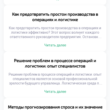
диагностика превращает рутинные данные в
стратегические решения управления. Логистические
системы представляют собой сложные механизмы с
Как предотвратить простои производства в
множеством переменных факторов. Поверхностный
операциях и логистике
взгляд не позволяет увидеть истинные причины низкой
производительности. Только системный анализ […]
Как предотвратить простои производства в операциях и
логистике эффективно? Этот вопрос волнует каждого
ответственного руководителя предприятия. Остановки
конвейера наносят колоссальный финансовый ущерб
Читать далее
бизнесу. Нарушение ритма поставок разрушает доверие
клиентов навсегда. Стабильность операций является
фундаментом успешной коммерческой деятельности.
Выпускники должны уметь обеспечивать
Решение проблем в процессе операций и
бесперебойность всех процессов. Навык предотвращения
логистики: опыт специалистов
сбоев ценится работодателями чрезвычайно высоко.
Профессионализм измеряется именно отсутствием […]
Решение проблем в процессе операций и логистики: опыт
специалистов является основой профессиональной
зрелости будущего управленца. Логистическая среда по
своей природе непредсказуема и динамична. Сбои в
Читать далее
цепочках поставок происходят регулярно независимо от
уровня планирования. Умение быстро устранять
последствия важнее идеального прогноза. Студенты
должны осознавать, что проблемы являются частью
Методы прогнозирования спроса и их значение
работы. Теоретические знания создают базу для