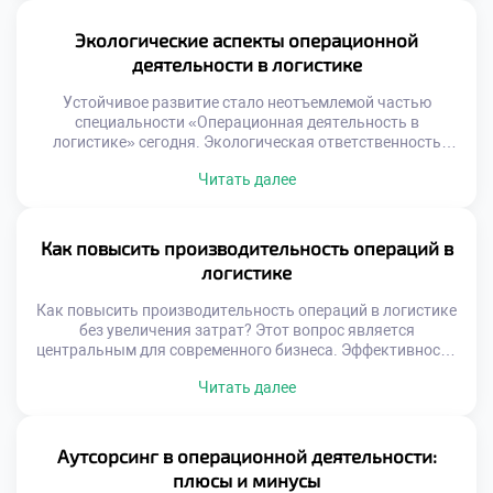
Качество в операциях означает соответствие результата
ожиданиям клиента и стандартам. Это не просто
Экологические аспекты операционной
отсутствие брака, а предсказуемость каждого этапа
деятельности в логистике
работы. Системный […]
Устойчивое развитие стало неотъемлемой частью
специальности «Операционная деятельность в
логистике» сегодня. Экологическая ответственность
трансформирует традиционные подходы к управлению
Читать далее
цепями поставок. Зеленая логистика перестала быть
имиджевым проектом и стала экономической
необходимостью. Операционные процессы напрямую
влияют на состояние окружающей среды. Специалист
Как повысить производительность операций в
обязан учитывать экологические факторы при
логистике
планировании работы. Регуляторное давление и запрос
общества меняют правила игры. Компании […]
Как повысить производительность операций в логистике
без увеличения затрат? Этот вопрос является
центральным для современного бизнеса. Эффективность
процессов определяет конкурентоспособность любой
Читать далее
компании на рынке. Рост объемов не должен вести к
пропорциональному росту издержек. Оптимизация
операций создает добавленную стоимость из воздуха.
Выпускники должны уметь находить скрытые резервы
Аутсорсинг в операционной деятельности:
эффективности. Именно этот навык отличает
плюсы и минусы
профессионала от простого исполнителя. […]