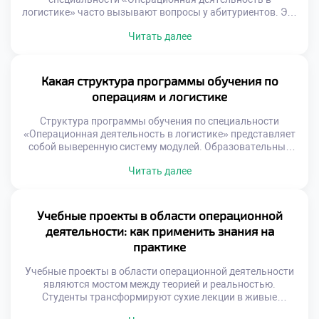
логистике» часто вызывают вопросы у абитуриентов. Эти
понятия тесно переплетены, но имеют разный
Читать далее
функциональный фокус. Понимание нюансов помогает
выстроить осознанную карьерную траекторию. Операции
охватывают внутренние процессы трансформации
ресурсов. Логистика же управляет внешними потоками и
Какая структура программы обучения по
связями. Синергия этих направлений создает ценность
операциям и логистике
для бизнеса. Решение поступить учиться […]
Структура программы обучения по специальности
«Операционная деятельность в логистике» представляет
собой выверенную систему модулей. Образовательный
стандарт сочетает фундаментальные знания с
Читать далее
прикладными навыками управления потоками. Такая
архитектура курса гарантирует формирование
компетенций, необходимых современному рынку труда.
Каждый элемент учебного плана логически связан с
Учебные проекты в области операционной
другими блоками. Теория подкрепляется практикой на
деятельности: как применить знания на
каждом этапе освоения материала. Студент видит
практике
целостную картину […]
Учебные проекты в области операционной деятельности
являются мостом между теорией и реальностью.
Студенты трансформируют сухие лекции в живые
профессиональные навыки. Практическое применение