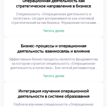
Операционная деятельность как
обучению отличает лидера от […]
стратегическое направление в бизнесе
Специальность «Операционная деятельность в
логистике» сегодня воспринимается как ключевой
стратегический актив бизнеса. Управление потоками
перестало быть вспомогательной функцией поддержки
Читать далее
продаж. Эффективные операции напрямую формируют
конкурентное преимущество компании на рынке.
Стратегическая роль логистики проявляется в создании
уникальной ценности для клиента. Скорость и
Бизнес-процессы и операционная
надежность доставки становятся важнее цены товара.
деятельность: взаимосвязь и влияние
Бизнес выигрывает за счет превосходства в исполнении
процессов. […]
Эффективные бизнес-процессы являются фундаментом,
на котором строится специальность «Операционная
деятельность в логистике». Без четкой регламентации
действий управление потоками превращается в хаос.
Читать далее
Операционная деятельность реализует заложенные в
процессах алгоритмы на практике. Понимание этой связи
критически важно для будущего специалиста. Успех
компании зависит от гармонии замысла и исполнения.
Интеграция изучения операционной
Многие организации страдают от разрыва между
деятельности в системе образования
стратегией и операциями. […]
Глубокое изучение специальности «Операционная