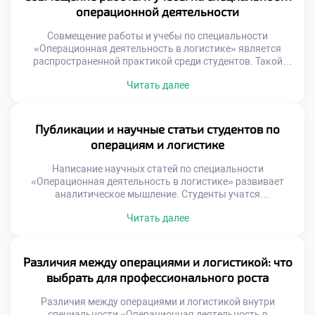
Понимание этой роли формирует ответственное
операционной деятельности
отношение к будущей профессии у студентов.
Региональная экономика зависит от скорости
Совмещение работы и учебы по специальности
оборачиваемости […]
«Операционная деятельность в логистике» является
распространенной практикой среди студентов. Такой
подход позволяет получать доход параллельно с
Читать далее
освоением профессии. Работодатели в сфере логистики
часто поддерживают обучающихся сотрудников гибким
графиком. Ранний старт карьеры дает огромное
конкурентное преимущество на рынке. Выпускники с
Публикации и научные статьи студентов по
опытом работы ценятся значительно выше новичков без
операциям и логистике
практики. Теоретические знания […]
Написание научных статей по специальности
«Операционная деятельность в логистике» развивает
аналитическое мышление. Студенты учатся
структурировать сложные идеи и аргументировать
Читать далее
выводы письменно. Публикация является официальным
подтверждением исследовательских компетенций
учащегося. Это важный этап профессионального
становления будущего специалиста. Научный текст
Различия между операциями и логистикой: что
требует точности, ясности и доказательности изложения.
выбрать для профессионального роста
Многие студенты ошибочно считают публикации уделом
опытных ученых. Однако студенческие работы часто […]
Различия между операциями и логистикой внутри
специальности «Операционная деятельность в