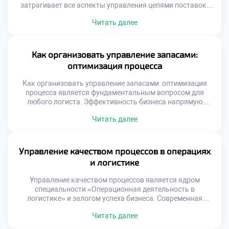
затрагивает все аспекты управления цепями поставок.
Традиционные методы уступают место
Читать далее
интеллектуальным системам. Данные становятся
главным ресурсом для принятия решений. Скорость
обработки информации определяет успех бизнеса.
Выпускники должны свободно ориентироваться в
Как организовать управление запасами:
цифровом ландшафте. Технологическая грамотность
оптимизация процесса
является базовой компетенцией сегодня. Будущее
профессии неразрывно связано с инновациями.
Как организовать управление запасами: оптимизация
Трансформация […]
процесса является фундаментальным вопросом для
любого логиста. Эффективность бизнеса напрямую
зависит от грамотного баланса товарных потоков.
Читать далее
Избыток продукции замораживает оборотные средства
компании надолго. Дефицит товаров приводит к потере
клиентов и выручки. Понимание механизмов управления
запасами отличает профессионала от новичка. Студенты
Управление качеством процессов в операциях
специальности операционной деятельности изучают эту
и логистике
тему углубленно. Теоретические модели подкрепляются
[…]
Управление качеством процессов является ядром
специальности «Операционная деятельность в
логистике» и залогом успеха бизнеса. Современная
логистика не прощает ошибок, ведущих к сбоям в цепях
Читать далее
поставок. Высокие стандарты обслуживания формируют
конкурентное преимущество компании на рынке.