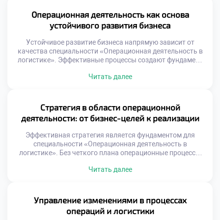
обеспечивает синхронизацию всех участников рынка.
Выпускники становятся архитекторами этой сложной
Операционная деятельность как основа
системы. Понимание данной роли открывает двери к
устойчивого развития бизнеса
успешной карьере. Цепь […]
Устойчивое развитие бизнеса напрямую зависит от
качества специальности «Операционная деятельность в
логистике». Эффективные процессы создают фундамент
для долгосрочного роста компаний. Без налаженных
Читать далее
операций стратегические цели остаются лишь
декларациями на бумаге. Логистика трансформируется
из функции затрат в источник ценности. Грамотное
управление потоками снижает экологический след
Стратегия в области операционной
производства. Социальная ответственность
деятельности: от бизнес-целей к реализации
интегрируется в ежедневные рутинные задачи
специалистов. Сегодня поступить […]
Эффективная стратегия является фундаментом для
специальности «Операционная деятельность в
логистике». Без четкого плана операционные процессы
превращаются в хаотичный набор действий.
Читать далее
Стратегическое управление связывает глобальные цели
бизнеса с ежедневной рутиной. Именно этот мост
обеспечивает устойчивое развитие компании на рынке.
Понимание механизмов трансформации целей в задачи
Управление изменениями в процессах
критически важно для специалиста. Многие организации
операций и логистики
терпят неудачи из-за разрыва между […]