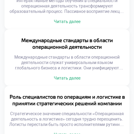
Интерактивные методы обучения в специальности
операционная деятельность трансформируют
образовательный процесс. Пассивное восприятие лекций
уступает место активному участию студентов. Логистика
Читать далее
требует навыков принятия решений в реальном времени.
Традиционные форматы не способны сформировать
такие компетенции полноценно. Вовлечение
обучающихся становится главным принципом
Международные стандарты в области
современной педагогики. Знания усваиваются через
операционной деятельности
действие, диалог и переживание. Выпускники выходят на
рынок труда готовыми к […]
Международные стандарты в области операционной
деятельности служат универсальным языком
глобального бизнеса и логистики. Они унифицируют
требования к процессам управления потоками ресурсов и
Читать далее
информации. Единые правила игры позволяют
компаниям из разных стран взаимодействовать без
барьеров. Абитуриенты должны понимать, что профессия
строится на строгих нормативных рамках. Знание
Роль специалистов по операциям и логистике в
стандартов является фундаментом профессиональной
принятии стратегических решений компании
компетентности будущего специалиста. Стандартизация
обеспечивает предсказуемость […]
Стратегическое значение специальности «Операционная
деятельность в логистике» сегодня трудно переоценить.
Логисты перестали быть просто исполнителями рутинных
задач на складе. Они стали полноправными участниками