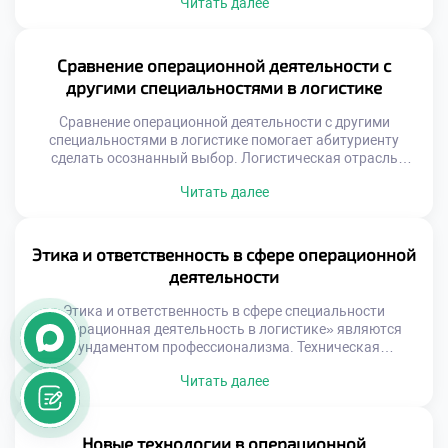
Читать далее
знаний формирует устойчивые компетенции будущего
специалиста. Абитуриенты видят конкретный результат
своего обучения еще до выпуска. Проектная
деятельность делает образовательный процесс
Сравнение операционной деятельности с
осмысленным и увлекательным. Выпускники приходят к
другими специальностями в логистике
работодателю с портфолио готовых решений.
Традиционные методы […]
Сравнение операционной деятельности с другими
специальностями в логистике помогает абитуриенту
сделать осознанный выбор. Логистическая отрасль
включает множество смежных направлений и профилей.
Читать далее
Каждое из них имеет уникальную специфику и требования
к кандидатам. Понимание различий предотвращает
ошибки при подаче документов. Будущий студент должен
четко видеть свое место в системе. Многие поступающие
Этика и ответственность в сфере операционной
путают операционную деятельность с управлением
деятельности
перевозками. […]
Этика и ответственность в сфере специальности
«Операционная деятельность в логистике» являются
фундаментом профессионализма. Техническая
подготовка без нравственного стержня создает риски для
Читать далее
бизнеса. Современные компании требуют от сотрудников
осознанного подхода к обязанностям. Логистика
напрямую влияет на жизнь общества и экологию. Ошибки
в цепях поставок имеют серьезные социальные
Новые технологии в операционной