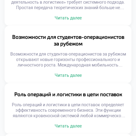
деятельность в логистике» требует системного подхода.
Простая передача теоретических знаний больше не
работает эффективно. Образовательный процесс должен
Читать далее
быть интегрирован с реальными бизнес-процессами.
Только так формируется целостное понимание профессии
у студентов. Интеграция является ключом к качественной
подготовке кадров. Современная система образования
Возможности для студентов-операционистов
трансформируется под запросы рынка труда. Учебные
за рубежом
планы синхронизируются с изменениями в […]
Возможности для студентов-операционистов за рубежом
открывают новые горизонты профессионального и
личностного роста. Международная мобильность
является неотъемлемой частью современного
Читать далее
логистического образования. Глобальные цепочки
поставок требуют специалистов с межкультурным
опытом. Знание зарубежных практик повышает
конкурентоспособность выпускника на рынке труда.
Роль операций и логистики в цепи поставок
Осознанный подход к международной активности
расширяет карьерные перспективы. Логистика по своей
Роль операций и логистики в цепи поставок определяет
природе является транснациональной деятельностью.
эффективность современного бизнеса. Эти функции
Понимание специфики иностранных […]
являются кровеносной системой любой коммерческой
структуры. Без грамотного управления потоками товары
Читать далее
не достигают потребителей. Операционная деятельность
связывает производство с конечным спросом. Логистика