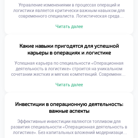
Управление изменениями в процессах операций и
логистики является критически важным навыком для
современного специалиста. Логистическая среда
трансформируется под давлением технологий и рынка.
Читать далее
Статичные процессы быстро теряют эффективность и
конкурентоспособность. Способность адаптировать
систему определяет выживание бизнеса. Студенты
должны понимать, что перемены — это норма профессии.
Какие навыки пригодятся для успешной
Многие реформы терпят неудачу из-за человеческого
карьеры в операциях и логистике
фактора. Техническая безупречность решения не […]
Успешная карьера по специальности «Операционная
деятельность в логистике» строится на уникальном
сочетании жестких и мягких компетенций. Современный
рынок труда требует от специалистов универсальности и
Читать далее
адаптивности к изменениям. Работодатели ценят
сотрудников, способных решать комплексные задачи
эффективно. Логистика перестала быть чисто
технической сферой деятельности человека. Управление
Инвестиции в операционную деятельность:
потоками требует развитого эмоционального интеллекта
важные аспекты
и коммуникации. Баланс аналитики и человечности […]
Эффективные инвестиции являются топливом для
развития специальности «Операционная деятельность в
логистике». Без капитальных вложений модернизация