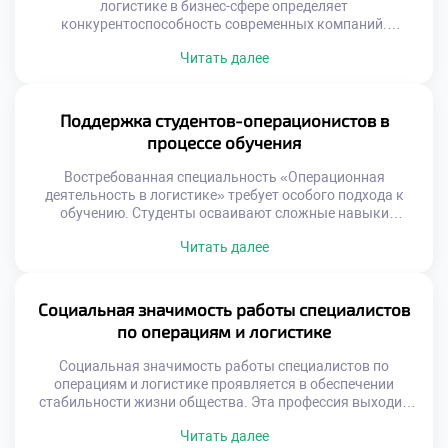
логистике в бизнес-сфере определяет
конкурентоспособность современных компаний.
Теоретические модели обретают ценность только через
Читать далее
реальную реализацию на предприятиях. Бизнес ожидает
от выпускников умения решать конкретные
производственные задачи. Абстрактные формулы
должны трансформироваться в измеримые
Поддержка студентов-операционистов в
экономические результаты. Понимание этого принципа
процессе обучения
отличает профессионала от теоретика. Работодатели
ценят прикладные навыки выше академических
Востребованная специальность «Операционная
достижений. Способность […]
деятельность в логистике» требует особого подхода к
обучению. Студенты осваивают сложные навыки
управления материальными и информационными
Читать далее
потоками. Успешное усвоение программы невозможно
без системной поддержки учащихся. Учебное заведение
создает среду для профессионального и личностного
роста. Поддержка является фундаментом формирования
Социальная значимость работы специалистов
компетентного специалиста. Образовательный процесс
по операциям и логистике
сочетает теорию с интенсивной практикой. Наставники
помогают преодолевать трудности на […]
Социальная значимость работы специалистов по
операциям и логистике проявляется в обеспечении
стабильности жизни общества. Эта профессия выходит
далеко за рамки простой транспортировки грузов или
Читать далее
складского учета. Логисты формируют невидимый