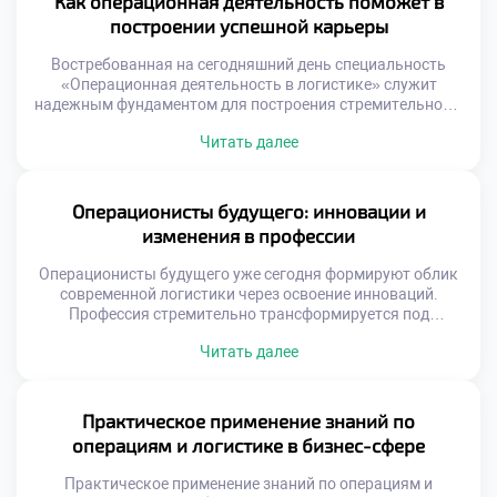
Как операционная деятельность поможет в
конкурентное преимущество бизнеса. Многие компании
построении успешной карьеры
страдают от функциональных разрывов и локальной
оптимизации. Склад работает […]
Востребованная на сегодняшний день специальность
«Операционная деятельность в логистике» служит
надежным фундаментом для построения стремительной и
устойчивой карьеры. Данная образовательная
Читать далее
программа формирует универсальный набор
компетенций, востребованных в любой экономической
ситуации. Выпускники получают не просто диплом, а
реальный инструмент профессионального роста.
Операционисты будущего: инновации и
Логистическая отрасль отличается высокой динамикой
изменения в профессии
развития и постоянным расширением. Карьерные лифты
здесь работают быстрее, чем […]
Операционисты будущего уже сегодня формируют облик
современной логистики через освоение инноваций.
Профессия стремительно трансформируется под
влиянием технологий. Рутинные операции уходят в
Читать далее
прошлое безвозвратно. На смену им приходят
интеллектуальные задачи управления. Специалист
становится архитектором сложных цифровых систем.
Гуманитарный аспект работы приобретает новое
Практическое применение знаний по
звучание. Выпускники должны быть готовы к
операциям и логистике в бизнес-сфере
постоянным переменам. Технологический прогресс
меняет требования к компетенциям. […]
Практическое применение знаний по операциям и