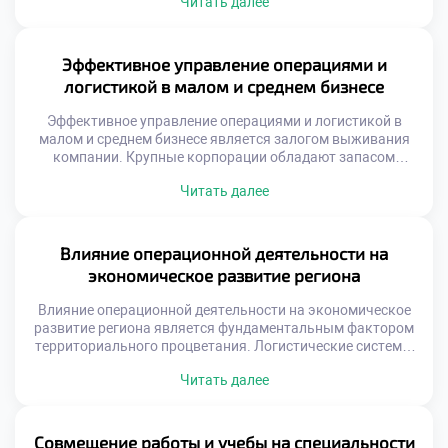
Читать далее
формирования стратегии развития бизнеса.
Операционные данные служат фундаментом для важных
управленческих решений. Без учета логистических
возможностей любая стратегия обречена на провал.
Эффективное управление операциями и
Современный рынок требует скорости и гибкости от
логистикой в малом и среднем бизнесе
компаний. Конкурентное преимущество создается […]
Эффективное управление операциями и логистикой в
малом и среднем бизнесе является залогом выживания
компании. Крупные корпорации обладают запасом
прочности, а небольшие фирмы чувствительны к
Читать далее
каждому сбою. Грамотная организация процессов
компенсирует нехватку финансовых ресурсов. Логистика
становится главным конкурентным преимуществом на
локальном рынке. Оптимизация операций напрямую
Влияние операционной деятельности на
влияет на прибыльность предприятия. Выпускники с
экономическое развитие региона
такими навыками ценятся работодателями особенно […]
Влияние операционной деятельности на экономическое
развитие региона является фундаментальным фактором
территориального процветания. Логистические системы
выступают кровеносной системой местной экономики и
Читать далее
социальной сферы. Эффективность управления потоками
напрямую определяет конкурентоспособность
территории. Без налаженных операций невозможно
устойчивое развитие бизнеса и инфраструктуры.
Совмещение работы и учебы на специальности