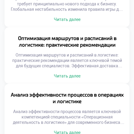
требует принципиально нового подхода к бизнесу.
Глобальная нестабильность изменила правила игры для
всех участников рынка. Традиционные модели
Читать далее
оптимизации затрат уступают место стратегиям
устойчивости. Логистика стала фактором национальной
и экономической безопасности. Выпускники должны
уметь управлять рисками в турбулентной среде.
Оптимизация маршрутов и расписаний в
Способность адаптироваться ценится выше простого
логистике: практические рекомендации
следования инструкциям. Профессионализм теперь
измеряется гибкостью […]
Оптимизация маршрутов и расписаний в логистике:
практические рекомендации является ключевой темой
для будущих специалистов. Эффективная доставка
товаров определяет успех современного бизнеса.
Читать далее
Грамотное планирование путей снижает затраты
компании значительно. Студенты должны понимать
реальную ценность этого навыка. Теория без практики
остается лишь набором формул. Логистическая отрасль
Анализ эффективности процессов в операциях
требует точности и системного подхода. Ошибки в
и логистике
маршрутизации стоят предприятиям огромных […]
Анализ эффективности процессов является ключевой
компетенцией специальности «Операционная
деятельность в логистике» для современного бизнеса.
Без глубокого исследования операций невозможно
Читать далее
выявить скрытые резервы роста компании. Грамотная