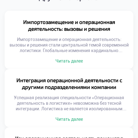
Импортозамещение и операционная
деятельность: вызовы и решения
Импортозамещение и операционная деятельность:
вызовы и решения стали центральной темой современной
логистики. Глобальные изменения кардинально
трансформировали привычные цепочки поставок
Читать далее
ресурсов. Специалистам приходится выстраивать новые
маршруты в сжатые сроки. Старые схемы работы
потеряли актуальность и эффективность. Адаптация к
новым условиям требует нестандартного мышления и
Интеграция операционной деятельности с
гибкости. Трансформация экономики создает
другими подразделениями компании
уникальный спрос на квалифицированные кадры.
Работодатели ищут специалистов, […]
Успешная реализация специальности «Операционная
деятельность в логистике» невозможна без тесной
интеграции. Логистика не является изолированным
островом внутри современной организации.
Читать далее
Эффективность операций напрямую зависит от качества
взаимодействия со смежными отделами. Разобщенность
функций порождает потери, ошибки и конфликты
интересов. Синергия подразделений создает устойчивое