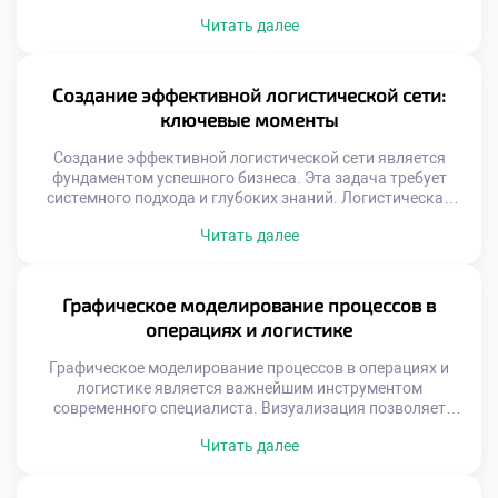
управление современными потоками товаров
Читать далее
невозможно представить. Специалист проводит за
монитором большую часть своего рабочего времени.
Владение профильным софтом ценится работодателями
выше теоретических знаний. Технологии определяют
Создание эффективной логистической сети:
скорость и качество ежедневных операций. Рынок
ключевые моменты
логистического ПО отличается огромным разнообразием
решений. От простых таблиц […]
Создание эффективной логистической сети является
фундаментом успешного бизнеса. Эта задача требует
системного подхода и глубоких знаний. Логистическая
сеть связывает производителей с конечными
Читать далее
потребителями товаров. От её качества зависит скорость
доставки и удовлетворенность клиентов. Грамотное
построение системы снижает операционные издержки
компании. Выпускники должны уметь проектировать
Графическое моделирование процессов в
такие сложные структуры. Профессионализм в этой
операциях и логистике
области гарантирует востребованность на рынке […]
Графическое моделирование процессов в операциях и
логистике является важнейшим инструментом
современного специалиста. Визуализация позволяет
увидеть скрытые связи и узкие места в сложных
Читать далее
системах. Абстрактные данные превращаются в
понятные схемы и диаграммы. Этот навык отличает
профессионала от простого исполнителя рутинных задач.