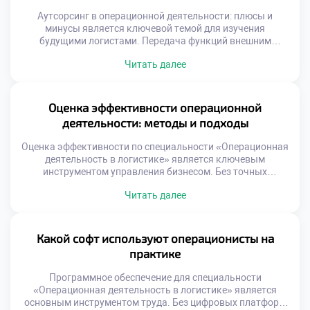
Аутсорсинг в операционной деятельности: плюсы и
минусы является ключевой темой для изучения
будущими логистами. Передача функций внешним
исполнителям стала нормой современного бизнеса. Это
Читать далее
стратегическое решение требует глубокого анализа и
взвешенного подхода. Студенты должны понимать
механику передачи процессов третьим лицам. Умение
оценивать целесообразность аутсорсинга отличает
Оценка эффективности операционной
квалифицированного специалиста. Логистические
деятельности: методы и подходы
компании активно используют внешние ресурсы для
роста. Фокусировка […]
Оценка эффективности по специальности «Операционная
деятельность в логистике» является ключевым
инструментом управления бизнесом. Без точных
измерений невозможно улучшить ни один процесс на
Читать далее
предприятии. Грамотный анализ данных превращает
хаотичные операции в управляемую систему. Студенты
должны освоить метрики еще до выхода на
производство. Теоретическое понимание показателей
Какой софт используют операционисты на
формирует аналитический склад ума. Работодатели ждут
практике
от выпускников умения читать цифры […]
Программное обеспечение для специальности
«Операционная деятельность в логистике» является
основным инструментом труда. Без цифровых платформ