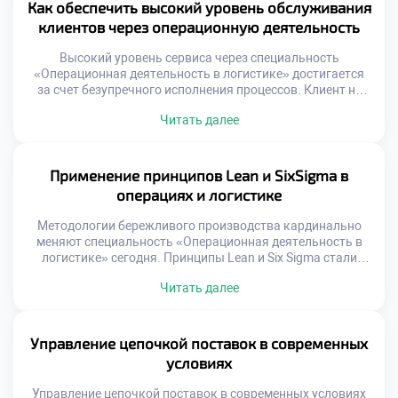
сотрудников являются приоритетом современного
Как обеспечить высокий уровень обслуживания
бизнеса. Логистические операции требуют высокой
клиентов через операционную деятельность
концентрации внимания. Физическая нагрузка […]
Высокий уровень сервиса через специальность
«Операционная деятельность в логистике» достигается
за счет безупречного исполнения процессов. Клиент не
видит внутренних механизмов, но мгновенно чувствует
Читать далее
результат их работы. Логистика является главным
инструментом формирования лояльности и доверия
потребителей. Качество обслуживания напрямую зависит
от слаженности операционных звеньев. Ошибка на
Применение принципов Lean и SixSigma в
складе или сбой в доставке разрушают репутацию
операциях и логистике
бренда. Профессионализм сотрудников […]
Методологии бережливого производства кардинально
меняют специальность «Операционная деятельность в
логистике» сегодня. Принципы Lean и Six Sigma стали
золотым стандартом эффективности для отрасли. Эти
Читать далее
подходы учат видеть потери там, где другие видят
привычную работу. Устранение муда и вариативности
процессов создает реальную ценность. Будущий
специалист обязан владеть этим инструментарием
Управление цепочкой поставок в современных
совершенствования. Концепция непрерывного улучшения
условиях
заменяет устаревшие методы управления […]
Управление цепочкой поставок в современных условиях