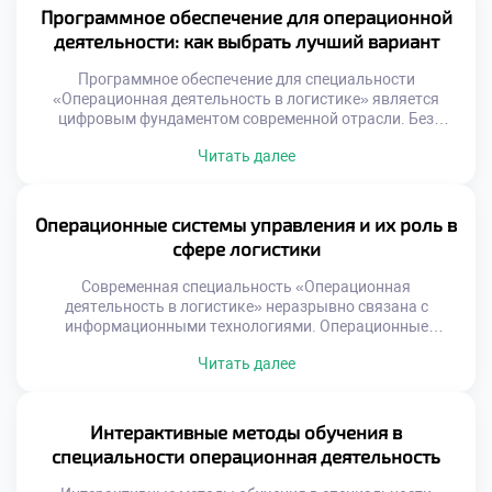
Умение рисовать процессы равносильно умению
Программное обеспечение для операционной
управлять ими эффективно. Многие студенты
деятельности: как выбрать лучший вариант
недооценивают значимость графических методов
анализа. […]
Программное обеспечение для специальности
«Операционная деятельность в логистике» является
цифровым фундаментом современной отрасли. Без
специализированных систем управление потоками
Читать далее
превращается в хаос. Выбор правильного инструмента
определяет эффективность работы всего предприятия.
Студенты должны понимать критерии оценки софта еще
до начала практики. Теоретическое знание функций
Операционные системы управления и их роль в
программ недостаточно для реальной работы. Умение
сфере логистики
анализировать потребности бизнеса отличает
профессионала от простого […]
Современная специальность «Операционная
деятельность в логистике» неразрывно связана с
информационными технологиями. Операционные
системы управления являются цифровым каркасом
Читать далее
любого предприятия сегодня. Без них эффективное
управление материальными потоками просто
невозможно. Эти платформы трансформируют хаотичные
данные в упорядоченные бизнес-процессы. Понимание
Интерактивные методы обучения в
принципов работы таких систем обязательно для
специальности операционная деятельность
специалиста. Цифровизация меняет саму суть
логистических операций на складах. Ручной учет и […]