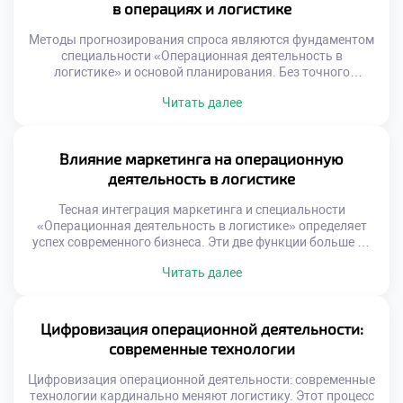
в операциях и логистике
принятия решений […]
Методы прогнозирования спроса являются фундаментом
специальности «Операционная деятельность в
логистике» и основой планирования. Без точного
предсказания будущего невозможно выстроить
Читать далее
эффективную цепь поставок. Ошибки в прогнозах ведут к
избыточным запасам или дефициту товаров. Логистика
превращает неопределенность рынка в управляемые
операционные задачи. Качественный прогноз
Влияние маркетинга на операционную
синхронизирует закупки, производство и доставку.
деятельность в логистике
Баланс между спросом и предложением достигается
через аналитику […]
Тесная интеграция маркетинга и специальности
«Операционная деятельность в логистике» определяет
успех современного бизнеса. Эти две функции больше не
существуют изолированно друг от друга. Маркетинговые
Читать далее
обещания формируют требования к операционным
процессам компании. Логистика обеспечивает
физическое исполнение стратегий продвижения товаров.
Гармония между отделами создает устойчивое
Цифровизация операционной деятельности:
конкурентное преимущество на рынке. Конфликт
современные технологии
интересов между продажами и операциями является
классической […]
Цифровизация операционной деятельности: современные
технологии кардинально меняют логистику. Этот процесс