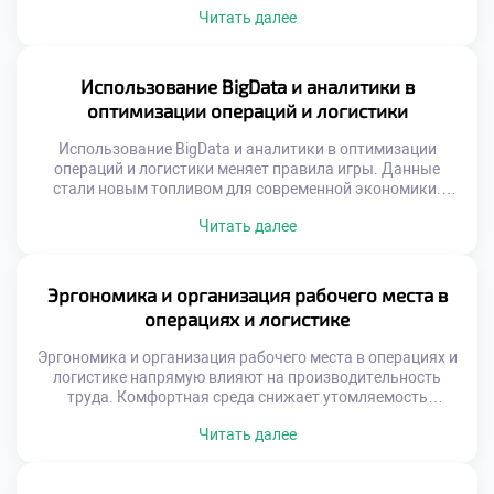
процессов и рост невозможны. Финансирование должно
Читать далее
быть целевым, обоснованным и стратегически
выверенным. Ошибки в распределении ресурсов ведут к
прямым убыткам компании. Понимание экономики
операций критически важно для специалиста.
Использование BigData и аналитики в
Современная логистика требует значительных средств на
оптимизации операций и логистики
технологии и инфраструктуру. Конкуренция заставляет
бизнес […]
Использование BigData и аналитики в оптимизации
операций и логистики меняет правила игры. Данные
стали новым топливом для современной экономики.
Интуиция уступает место точным математическим
Читать далее
расчетам. Решения принимаются на основе фактов, а не
предположений. Логистика превращается из ремесла в
точную науку. Выпускники должны владеть
инструментами работы с информацией. Аналитическая
Эргономика и организация рабочего места в
грамотность является базовой компетенцией
операциях и логистике
специалиста. Будущее отрасли […]
Эргономика и организация рабочего места в операциях и
логистике напрямую влияют на производительность
труда. Комфортная среда снижает утомляемость
персонала и количество ошибок. Эффективность
Читать далее
процессов зависит от удобства выполнения ежедневных
операций. Студенты должны понимать связь между
условиями труда и результатом. Безопасность и здоровье