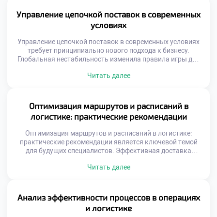
процессов создает реальную ценность. Будущий
специалист обязан владеть этим инструментарием
Управление цепочкой поставок в современных
совершенствования. Концепция непрерывного улучшения
условиях
заменяет устаревшие методы управления […]
Управление цепочкой поставок в современных условиях
требует принципиально нового подхода к бизнесу.
Глобальная нестабильность изменила правила игры для
всех участников рынка. Традиционные модели
Читать далее
оптимизации затрат уступают место стратегиям
устойчивости. Логистика стала фактором национальной
и экономической безопасности. Выпускники должны
уметь управлять рисками в турбулентной среде.
Оптимизация маршрутов и расписаний в
Способность адаптироваться ценится выше простого
логистике: практические рекомендации
следования инструкциям. Профессионализм теперь
измеряется гибкостью […]
Оптимизация маршрутов и расписаний в логистике:
практические рекомендации является ключевой темой
для будущих специалистов. Эффективная доставка
товаров определяет успех современного бизнеса.
Читать далее
Грамотное планирование путей снижает затраты
компании значительно. Студенты должны понимать
реальную ценность этого навыка. Теория без практики
остается лишь набором формул. Логистическая отрасль
Анализ эффективности процессов в операциях
требует точности и системного подхода. Ошибки в
и логистике
маршрутизации стоят предприятиям огромных […]