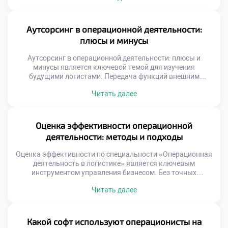
пропорциональному росту издержек. Оптимизация
операций создает добавленную стоимость из воздуха.
Выпускники должны уметь находить скрытые резервы
Аутсорсинг в операционной деятельности:
эффективности. Именно этот навык отличает
плюсы и минусы
профессионала от простого исполнителя. […]
Аутсорсинг в операционной деятельности: плюсы и
минусы является ключевой темой для изучения
будущими логистами. Передача функций внешним
исполнителям стала нормой современного бизнеса. Это
Читать далее
стратегическое решение требует глубокого анализа и
взвешенного подхода. Студенты должны понимать
механику передачи процессов третьим лицам. Умение
оценивать целесообразность аутсорсинга отличает
Оценка эффективности операционной
квалифицированного специалиста. Логистические
деятельности: методы и подходы
компании активно используют внешние ресурсы для
роста. Фокусировка […]
Оценка эффективности по специальности «Операционная
деятельность в логистике» является ключевым
инструментом управления бизнесом. Без точных
измерений невозможно улучшить ни один процесс на
Читать далее
предприятии. Грамотный анализ данных превращает
хаотичные операции в управляемую систему. Студенты
должны освоить метрики еще до выхода на
производство. Теоретическое понимание показателей
Какой софт используют операционисты на
формирует аналитический склад ума. Работодатели ждут