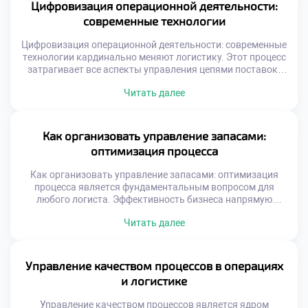
Гармония между отделами создает устойчивое
Цифровизация операционной деятельности:
конкурентное преимущество на рынке. Конфликт
современные технологии
интересов между продажами и операциями является
классической […]
Цифровизация операционной деятельности: современные
технологии кардинально меняют логистику. Этот процесс
затрагивает все аспекты управления цепями поставок.
Традиционные методы уступают место
Читать далее
интеллектуальным системам. Данные становятся
главным ресурсом для принятия решений. Скорость
обработки информации определяет успех бизнеса.
Выпускники должны свободно ориентироваться в
Как организовать управление запасами:
цифровом ландшафте. Технологическая грамотность
оптимизация процесса
является базовой компетенцией сегодня. Будущее
профессии неразрывно связано с инновациями.
Как организовать управление запасами: оптимизация
Трансформация […]
процесса является фундаментальным вопросом для
любого логиста. Эффективность бизнеса напрямую
зависит от грамотного баланса товарных потоков.
Читать далее
Избыток продукции замораживает оборотные средства
компании надолго. Дефицит товаров приводит к потере
клиентов и выручки. Понимание механизмов управления
запасами отличает профессионала от новичка. Студенты
Управление качеством процессов в операциях
специальности операционной деятельности изучают эту
и логистике
тему углубленно. Теоретические модели подкрепляются
[…]
Управление качеством процессов является ядром