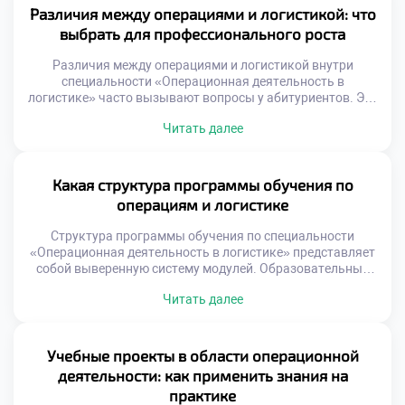
становления будущего специалиста. Научный текст
Различия между операциями и логистикой: что
требует точности, ясности и доказательности изложения.
выбрать для профессионального роста
Многие студенты ошибочно считают публикации уделом
опытных ученых. Однако студенческие работы часто […]
Различия между операциями и логистикой внутри
специальности «Операционная деятельность в
логистике» часто вызывают вопросы у абитуриентов. Эти
понятия тесно переплетены, но имеют разный
Читать далее
функциональный фокус. Понимание нюансов помогает
выстроить осознанную карьерную траекторию. Операции
охватывают внутренние процессы трансформации
ресурсов. Логистика же управляет внешними потоками и
Какая структура программы обучения по
связями. Синергия этих направлений создает ценность
операциям и логистике
для бизнеса. Решение поступить учиться […]
Структура программы обучения по специальности
«Операционная деятельность в логистике» представляет
собой выверенную систему модулей. Образовательный
стандарт сочетает фундаментальные знания с
Читать далее
прикладными навыками управления потоками. Такая
архитектура курса гарантирует формирование
компетенций, необходимых современному рынку труда.
Каждый элемент учебного плана логически связан с
Учебные проекты в области операционной
другими блоками. Теория подкрепляется практикой на
деятельности: как применить знания на
каждом этапе освоения материала. Студент видит
практике
целостную картину […]