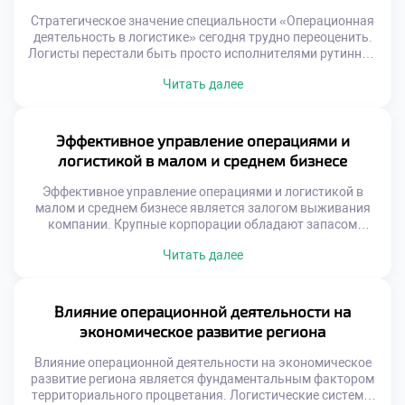
обеспечивает предсказуемость […]
Стратегическое значение специальности «Операционная
деятельность в логистике» сегодня трудно переоценить.
Логисты перестали быть просто исполнителями рутинных
задач на складе. Они стали полноправными участниками
Читать далее
формирования стратегии развития бизнеса.
Операционные данные служат фундаментом для важных
управленческих решений. Без учета логистических
возможностей любая стратегия обречена на провал.
Эффективное управление операциями и
Современный рынок требует скорости и гибкости от
логистикой в малом и среднем бизнесе
компаний. Конкурентное преимущество создается […]
Эффективное управление операциями и логистикой в
малом и среднем бизнесе является залогом выживания
компании. Крупные корпорации обладают запасом
прочности, а небольшие фирмы чувствительны к
Читать далее
каждому сбою. Грамотная организация процессов
компенсирует нехватку финансовых ресурсов. Логистика
становится главным конкурентным преимуществом на
локальном рынке. Оптимизация операций напрямую
Влияние операционной деятельности на
влияет на прибыльность предприятия. Выпускники с
экономическое развитие региона
такими навыками ценятся работодателями особенно […]
Влияние операционной деятельности на экономическое
развитие региона является фундаментальным фактором
территориального процветания. Логистические системы