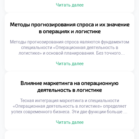
своей природе непредсказуема и динамична. Сбои в
Читать далее
цепочках поставок происходят регулярно независимо от
уровня планирования. Умение быстро устранять
последствия важнее идеального прогноза. Студенты
должны осознавать, что проблемы являются частью
Методы прогнозирования спроса и их значение
работы. Теоретические знания создают базу для
в операциях и логистике
принятия решений […]
Методы прогнозирования спроса являются фундаментом
специальности «Операционная деятельность в
логистике» и основой планирования. Без точного
предсказания будущего невозможно выстроить
Читать далее
эффективную цепь поставок. Ошибки в прогнозах ведут к
избыточным запасам или дефициту товаров. Логистика
превращает неопределенность рынка в управляемые
операционные задачи. Качественный прогноз
Влияние маркетинга на операционную
синхронизирует закупки, производство и доставку.
деятельность в логистике
Баланс между спросом и предложением достигается
через аналитику […]
Тесная интеграция маркетинга и специальности
«Операционная деятельность в логистике» определяет
успех современного бизнеса. Эти две функции больше не
существуют изолированно друг от друга. Маркетинговые
Читать далее
обещания формируют требования к операционным
процессам компании. Логистика обеспечивает
физическое исполнение стратегий продвижения товаров.