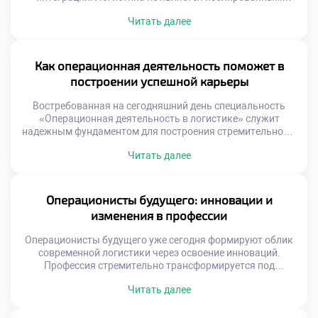
островом внутри современной организации.
Читать далее
Эффективность операций напрямую зависит от качества
взаимодействия со смежными отделами. Разобщенность
функций порождает потери, ошибки и конфликты
интересов. Синергия подразделений создает устойчивое
Как операционная деятельность поможет в
конкурентное преимущество бизнеса. Многие компании
построении успешной карьеры
страдают от функциональных разрывов и локальной
оптимизации. Склад работает […]
Востребованная на сегодняшний день специальность
«Операционная деятельность в логистике» служит
надежным фундаментом для построения стремительной и
устойчивой карьеры. Данная образовательная
Читать далее
программа формирует универсальный набор
компетенций, востребованных в любой экономической
ситуации. Выпускники получают не просто диплом, а
реальный инструмент профессионального роста.
Операционисты будущего: инновации и
Логистическая отрасль отличается высокой динамикой
изменения в профессии
развития и постоянным расширением. Карьерные лифты
здесь работают быстрее, чем […]
Операционисты будущего уже сегодня формируют облик
современной логистики через освоение инноваций.
Профессия стремительно трансформируется под
влиянием технологий. Рутинные операции уходят в
Читать далее
прошлое безвозвратно. На смену им приходят
интеллектуальные задачи управления. Специалист
становится архитектором сложных цифровых систем.