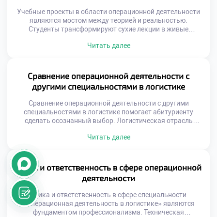
Учебные проекты в области операционной деятельности
являются мостом между теорией и реальностью.
Студенты трансформируют сухие лекции в живые
профессиональные навыки. Практическое применение
Читать далее
знаний формирует устойчивые компетенции будущего
специалиста. Абитуриенты видят конкретный результат
своего обучения еще до выпуска. Проектная
деятельность делает образовательный процесс
Сравнение операционной деятельности с
осмысленным и увлекательным. Выпускники приходят к
другими специальностями в логистике
работодателю с портфолио готовых решений.
Традиционные методы […]
Сравнение операционной деятельности с другими
специальностями в логистике помогает абитуриенту
сделать осознанный выбор. Логистическая отрасль
включает множество смежных направлений и профилей.
Читать далее
Каждое из них имеет уникальную специфику и требования
к кандидатам. Понимание различий предотвращает
ошибки при подаче документов. Будущий студент должен
четко видеть свое место в системе. Многие поступающие
Этика и ответственность в сфере операционной
путают операционную деятельность с управлением
деятельности
перевозками. […]
Этика и ответственность в сфере специальности
«Операционная деятельность в логистике» являются
фундаментом профессионализма. Техническая