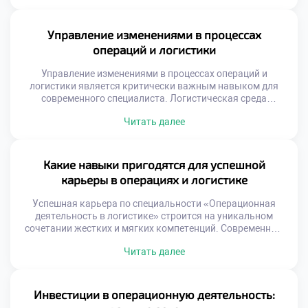
бизнеса с ежедневной рутиной. Именно этот мост
обеспечивает устойчивое развитие компании на рынке.
Понимание механизмов трансформации целей в задачи
Управление изменениями в процессах
критически важно для специалиста. Многие организации
операций и логистики
терпят неудачи из-за разрыва между […]
Управление изменениями в процессах операций и
логистики является критически важным навыком для
современного специалиста. Логистическая среда
трансформируется под давлением технологий и рынка.
Читать далее
Статичные процессы быстро теряют эффективность и
конкурентоспособность. Способность адаптировать
систему определяет выживание бизнеса. Студенты
должны понимать, что перемены — это норма профессии.
Какие навыки пригодятся для успешной
Многие реформы терпят неудачу из-за человеческого
карьеры в операциях и логистике
фактора. Техническая безупречность решения не […]
Успешная карьера по специальности «Операционная
деятельность в логистике» строится на уникальном
сочетании жестких и мягких компетенций. Современный
рынок труда требует от специалистов универсальности и
Читать далее
адаптивности к изменениям. Работодатели ценят
сотрудников, способных решать комплексные задачи
эффективно. Логистика перестала быть чисто
технической сферой деятельности человека. Управление
Инвестиции в операционную деятельность:
потоками требует развитого эмоционального интеллекта