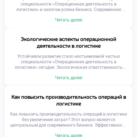
специальности «Операционная деятельность в
логистике» и залогом успеха бизнеса. Современная
логистика не прощает ошибок, ведущих к сбоям в цепях
Читать далее
поставок. Высокие стандарты обслуживания формируют
конкурентное преимущество компании на рынке.
Качество в операциях означает соответствие результата
ожиданиям клиента и стандартам. Это не просто
Экологические аспекты операционной
отсутствие брака, а предсказуемость каждого этапа
деятельности в логистике
работы. Системный […]
Устойчивое развитие стало неотъемлемой частью
специальности «Операционная деятельность в
логистике» сегодня. Экологическая ответственность
трансформирует традиционные подходы к управлению
Читать далее
цепями поставок. Зеленая логистика перестала быть
имиджевым проектом и стала экономической
необходимостью. Операционные процессы напрямую
влияют на состояние окружающей среды. Специалист
Как повысить производительность операций в
обязан учитывать экологические факторы при
логистике
планировании работы. Регуляторное давление и запрос
общества меняют правила игры. Компании […]
Как повысить производительность операций в логистике
без увеличения затрат? Этот вопрос является
центральным для современного бизнеса. Эффективность
процессов определяет конкурентоспособность любой
Читать далее
компании на рынке. Рост объемов не должен вести к