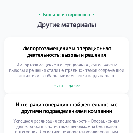
Больше интересного
Другие материалы
Импортозамещение и операционная
деятельность: вызовы и решения
Импортозамещение и операционная деятельность:
вызовы и решения стали центральной темой современной
логистики. Глобальные изменения кардинально
трансформировали привычные цепочки поставок
Читать далее
ресурсов. Специалистам приходится выстраивать новые
маршруты в сжатые сроки. Старые схемы работы
потеряли актуальность и эффективность. Адаптация к
новым условиям требует нестандартного мышления и
Интеграция операционной деятельности с
гибкости. Трансформация экономики создает
другими подразделениями компании
уникальный спрос на квалифицированные кадры.
Работодатели ищут специалистов, […]
Успешная реализация специальности «Операционная
деятельность в логистике» невозможна без тесной
интеграции. Логистика не является изолированным