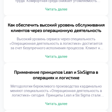
труда. Комфортная среда снижает утомляемость
персонала и количество ошибок. Эффективность
Читать далее
процессов зависит от удобства выполнения ежедневных
операций. Студенты должны понимать связь между
условиями труда и результатом. Безопасность и здоровье
сотрудников являются приоритетом современного
Как обеспечить высокий уровень обслуживания
бизнеса. Логистические операции требуют высокой
клиентов через операционную деятельность
концентрации внимания. Физическая нагрузка […]
Высокий уровень сервиса через специальность
«Операционная деятельность в логистике» достигается
за счет безупречного исполнения процессов. Клиент не
видит внутренних механизмов, но мгновенно чувствует
Читать далее
результат их работы. Логистика является главным
инструментом формирования лояльности и доверия
потребителей. Качество обслуживания напрямую зависит
от слаженности операционных звеньев. Ошибка на
Применение принципов Lean и SixSigma в
складе или сбой в доставке разрушают репутацию
операциях и логистике
бренда. Профессионализм сотрудников […]
Методологии бережливого производства кардинально
меняют специальность «Операционная деятельность в
логистике» сегодня. Принципы Lean и Six Sigma стали
золотым стандартом эффективности для отрасли. Эти
Читать далее
подходы учат видеть потери там, где другие видят
привычную работу. Устранение муда и вариативности