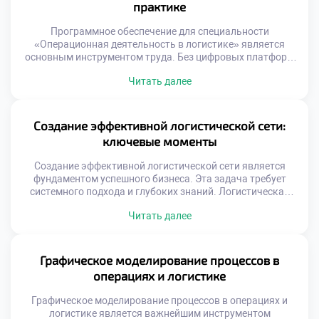
практике
от выпускников умения читать цифры […]
Программное обеспечение для специальности
«Операционная деятельность в логистике» является
основным инструментом труда. Без цифровых платформ
управление современными потоками товаров
Читать далее
невозможно представить. Специалист проводит за
монитором большую часть своего рабочего времени.
Владение профильным софтом ценится работодателями
выше теоретических знаний. Технологии определяют
Создание эффективной логистической сети:
скорость и качество ежедневных операций. Рынок
ключевые моменты
логистического ПО отличается огромным разнообразием
решений. От простых таблиц […]
Создание эффективной логистической сети является
фундаментом успешного бизнеса. Эта задача требует
системного подхода и глубоких знаний. Логистическая
сеть связывает производителей с конечными
Читать далее
потребителями товаров. От её качества зависит скорость
доставки и удовлетворенность клиентов. Грамотное
построение системы снижает операционные издержки
компании. Выпускники должны уметь проектировать
Графическое моделирование процессов в
такие сложные структуры. Профессионализм в этой
операциях и логистике
области гарантирует востребованность на рынке […]
Графическое моделирование процессов в операциях и
логистике является важнейшим инструментом