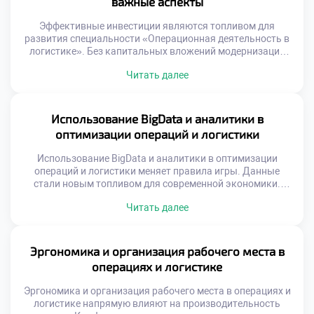
важные аспекты
и коммуникации. Баланс аналитики и человечности […]
Эффективные инвестиции являются топливом для
развития специальности «Операционная деятельность в
логистике». Без капитальных вложений модернизация
процессов и рост невозможны. Финансирование должно
Читать далее
быть целевым, обоснованным и стратегически
выверенным. Ошибки в распределении ресурсов ведут к
прямым убыткам компании. Понимание экономики
операций критически важно для специалиста.
Использование BigData и аналитики в
Современная логистика требует значительных средств на
оптимизации операций и логистики
технологии и инфраструктуру. Конкуренция заставляет
бизнес […]
Использование BigData и аналитики в оптимизации
операций и логистики меняет правила игры. Данные
стали новым топливом для современной экономики.
Интуиция уступает место точным математическим
Читать далее
расчетам. Решения принимаются на основе фактов, а не
предположений. Логистика превращается из ремесла в
точную науку. Выпускники должны владеть
инструментами работы с информацией. Аналитическая
Эргономика и организация рабочего места в
грамотность является базовой компетенцией
операциях и логистике
специалиста. Будущее отрасли […]
Эргономика и организация рабочего места в операциях и
логистике напрямую влияют на производительность