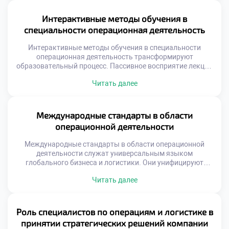
невозможно. Эти платформы трансформируют хаотичные
данные в упорядоченные бизнес-процессы. Понимание
Интерактивные методы обучения в
принципов работы таких систем обязательно для
специальности операционная деятельность
специалиста. Цифровизация меняет саму суть
логистических операций на складах. Ручной учет и […]
Интерактивные методы обучения в специальности
операционная деятельность трансформируют
образовательный процесс. Пассивное восприятие лекций
уступает место активному участию студентов. Логистика
Читать далее
требует навыков принятия решений в реальном времени.
Традиционные форматы не способны сформировать
такие компетенции полноценно. Вовлечение
обучающихся становится главным принципом
Международные стандарты в области
современной педагогики. Знания усваиваются через
операционной деятельности
действие, диалог и переживание. Выпускники выходят на
рынок труда готовыми к […]
Международные стандарты в области операционной
деятельности служат универсальным языком
глобального бизнеса и логистики. Они унифицируют
требования к процессам управления потоками ресурсов и
Читать далее
информации. Единые правила игры позволяют
компаниям из разных стран взаимодействовать без
барьеров. Абитуриенты должны понимать, что профессия
строится на строгих нормативных рамках. Знание
Роль специалистов по операциям и логистике в
стандартов является фундаментом профессиональной
принятии стратегических решений компании
компетентности будущего специалиста. Стандартизация