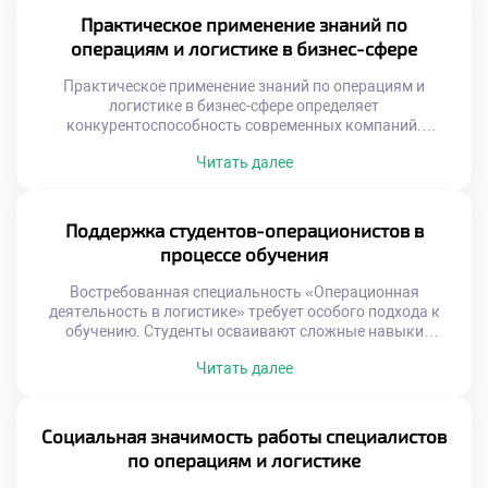
Гуманитарный аспект работы приобретает новое
Практическое применение знаний по
звучание. Выпускники должны быть готовы к
операциям и логистике в бизнес-сфере
постоянным переменам. Технологический прогресс
меняет требования к компетенциям. […]
Практическое применение знаний по операциям и
логистике в бизнес-сфере определяет
конкурентоспособность современных компаний.
Теоретические модели обретают ценность только через
Читать далее
реальную реализацию на предприятиях. Бизнес ожидает
от выпускников умения решать конкретные
производственные задачи. Абстрактные формулы
должны трансформироваться в измеримые
Поддержка студентов-операционистов в
экономические результаты. Понимание этого принципа
процессе обучения
отличает профессионала от теоретика. Работодатели
ценят прикладные навыки выше академических
Востребованная специальность «Операционная
достижений. Способность […]
деятельность в логистике» требует особого подхода к
обучению. Студенты осваивают сложные навыки
управления материальными и информационными
Читать далее
потоками. Успешное усвоение программы невозможно
без системной поддержки учащихся. Учебное заведение
создает среду для профессионального и личностного
роста. Поддержка является фундаментом формирования
Социальная значимость работы специалистов
компетентного специалиста. Образовательный процесс
по операциям и логистике
сочетает теорию с интенсивной практикой. Наставники