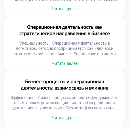
зависит не только от таланта, но и от правильной
Читать далее
стратегии учебы. Простое запоминание материала не
гарантирует карьерных высот в будущем. Важно
понимать скрытые механизмы образовательного
процесса и использовать их. Осознанный подход к
Операционная деятельность как
обучению отличает лидера от […]
стратегическое направление в бизнесе
Специальность «Операционная деятельность в
логистике» сегодня воспринимается как ключевой
стратегический актив бизнеса. Управление потоками
перестало быть вспомогательной функцией поддержки
Читать далее
продаж. Эффективные операции напрямую формируют
конкурентное преимущество компании на рынке.
Стратегическая роль логистики проявляется в создании
уникальной ценности для клиента. Скорость и
Бизнес-процессы и операционная
надежность доставки становятся важнее цены товара.
деятельность: взаимосвязь и влияние
Бизнес выигрывает за счет превосходства в исполнении
процессов. […]
Эффективные бизнес-процессы являются фундаментом,
на котором строится специальность «Операционная
деятельность в логистике». Без четкой регламентации
действий управление потоками превращается в хаос.
Читать далее
Операционная деятельность реализует заложенные в
процессах алгоритмы на практике. Понимание этой связи
критически важно для будущего специалиста. Успех