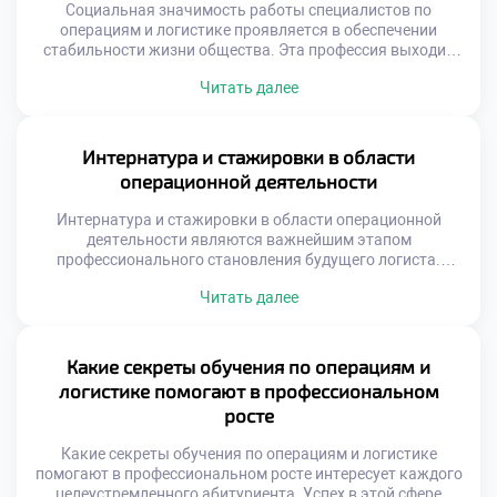
помогают преодолевать трудности на […]
Социальная значимость работы специалистов по
операциям и логистике проявляется в обеспечении
стабильности жизни общества. Эта профессия выходит
далеко за рамки простой транспортировки грузов или
Читать далее
складского учета. Логисты формируют невидимый
каркас современной цивилизации и экономического
благополучия. Без их труда невозможно
функционирование городов и поселений. Понимание этой
Интернатура и стажировки в области
миссии меняет отношение к учебному процессу. Многие
операционной деятельности
абитуриенты видят в […]
Интернатура и стажировки в области операционной
деятельности являются важнейшим этапом
профессионального становления будущего логиста.
Теоретические знания обретают истинную ценность
Читать далее
только через призму реальной практики. Без погружения
в производственную среду невозможно сформировать
устойчивые навыки управления потоками. Студенты
часто недооценивают значимость этого периода для
Какие секреты обучения по операциям и
карьеры. Именно на практике происходит
логистике помогают в профессиональном
трансформация учащегося в специалиста. Практическая
росте
подготовка занимает существенную […]
Какие секреты обучения по операциям и логистике
помогают в профессиональном росте интересует каждого
целеустремленного абитуриента. Успех в этой сфере