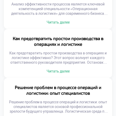
Анализ эффективности процессов является ключевой
компетенцией специальности «Операционная
деятельность в логистике» для современного бизнеса.
Без глубокого исследования операций невозможно
Читать далее
выявить скрытые резервы роста компании. Грамотная
диагностика превращает рутинные данные в
стратегические решения управления. Логистические
системы представляют собой сложные механизмы с
Как предотвратить простои производства в
множеством переменных факторов. Поверхностный
операциях и логистике
взгляд не позволяет увидеть истинные причины низкой
производительности. Только системный анализ […]
Как предотвратить простои производства в операциях и
логистике эффективно? Этот вопрос волнует каждого
ответственного руководителя предприятия. Остановки
конвейера наносят колоссальный финансовый ущерб
Читать далее
бизнесу. Нарушение ритма поставок разрушает доверие
клиентов навсегда. Стабильность операций является
фундаментом успешной коммерческой деятельности.
Выпускники должны уметь обеспечивать
Решение проблем в процессе операций и
бесперебойность всех процессов. Навык предотвращения
логистики: опыт специалистов
сбоев ценится работодателями чрезвычайно высоко.
Профессионализм измеряется именно отсутствием […]
Решение проблем в процессе операций и логистики: опыт
специалистов является основой профессиональной
зрелости будущего управленца. Логистическая среда по