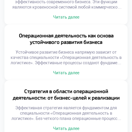
природе является транснациональной деятельностью.
эффективность современного бизнеса. Эти функции
Понимание специфики иностранных […]
являются кровеносной системой любой коммерческой
структуры. Без грамотного управления потоками товары
Читать далее
не достигают потребителей. Операционная деятельность
связывает производство с конечным спросом. Логистика
обеспечивает синхронизацию всех участников рынка.
Выпускники становятся архитекторами этой сложной
Операционная деятельность как основа
системы. Понимание данной роли открывает двери к
устойчивого развития бизнеса
успешной карьере. Цепь […]
Устойчивое развитие бизнеса напрямую зависит от
качества специальности «Операционная деятельность в
логистике». Эффективные процессы создают фундамент
для долгосрочного роста компаний. Без налаженных
Читать далее
операций стратегические цели остаются лишь
декларациями на бумаге. Логистика трансформируется
из функции затрат в источник ценности. Грамотное
управление потоками снижает экологический след
Стратегия в области операционной
производства. Социальная ответственность
деятельности: от бизнес-целей к реализации
интегрируется в ежедневные рутинные задачи
специалистов. Сегодня поступить […]
Эффективная стратегия является фундаментом для
специальности «Операционная деятельность в
логистике». Без четкого плана операционные процессы
превращаются в хаотичный набор действий.
Читать далее
Стратегическое управление связывает глобальные цели