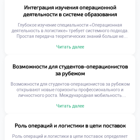
компании зависит от гармонии замысла и исполнения.
Интеграция изучения операционной
Многие организации страдают от разрыва между
деятельности в системе образования
стратегией и операциями. […]
Глубокое изучение специальности «Операционная
деятельность в логистике» требует системного подхода.
Простая передача теоретических знаний больше не
работает эффективно. Образовательный процесс должен
Читать далее
быть интегрирован с реальными бизнес-процессами.
Только так формируется целостное понимание профессии
у студентов. Интеграция является ключом к качественной
подготовке кадров. Современная система образования
Возможности для студентов-операционистов
трансформируется под запросы рынка труда. Учебные
за рубежом
планы синхронизируются с изменениями в […]
Возможности для студентов-операционистов за рубежом
открывают новые горизонты профессионального и
личностного роста. Международная мобильность
является неотъемлемой частью современного
Читать далее
логистического образования. Глобальные цепочки
поставок требуют специалистов с межкультурным
опытом. Знание зарубежных практик повышает
конкурентоспособность выпускника на рынке труда.
Роль операций и логистики в цепи поставок
Осознанный подход к международной активности
расширяет карьерные перспективы. Логистика по своей
Роль операций и логистики в цепи поставок определяет