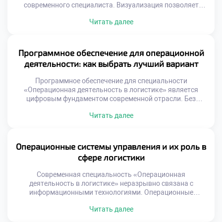
современного специалиста. Визуализация позволяет
увидеть скрытые связи и узкие места в сложных
Читать далее
системах. Абстрактные данные превращаются в
понятные схемы и диаграммы. Этот навык отличает
профессионала от простого исполнителя рутинных задач.
Умение рисовать процессы равносильно умению
Программное обеспечение для операционной
управлять ими эффективно. Многие студенты
деятельности: как выбрать лучший вариант
недооценивают значимость графических методов
анализа. […]
Программное обеспечение для специальности
«Операционная деятельность в логистике» является
цифровым фундаментом современной отрасли. Без
специализированных систем управление потоками
Читать далее
превращается в хаос. Выбор правильного инструмента
определяет эффективность работы всего предприятия.
Студенты должны понимать критерии оценки софта еще
до начала практики. Теоретическое знание функций
Операционные системы управления и их роль в
программ недостаточно для реальной работы. Умение
сфере логистики
анализировать потребности бизнеса отличает
профессионала от простого […]
Современная специальность «Операционная
деятельность в логистике» неразрывно связана с
информационными технологиями. Операционные
системы управления являются цифровым каркасом
Читать далее
любого предприятия сегодня. Без них эффективное
управление материальными потоками просто