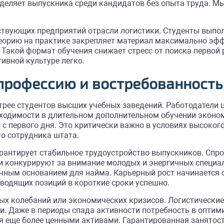
деляет выпускника среди кандидатов без опыта труда. М
йствующих предприятий отрасли логистики. Студенты вып
еорию на практике закрепляет материал максимально эфф
Такой формат обучения снижает стресс от поиска первой 
ивной культуре легко.
 профессию и востребованность
трее студентов высших учебных заведений. Работодатели 
бходимости в длительном дополнительном обучении эконо
с первого дня. Это критически важно в условиях высоког
о сотрудника штата.
антирует стабильное трудоустройство выпускников. Спро
и конкурируют за внимание молодых и энергичных специал
ным основанием для найма. Карьерный рост начинается с
водящих позиций в короткие сроки успешно.
ных колебаний или экономических кризисов. Логистическ
. Даже в периоды спада активности потребность в оптими
я еще более ценными активами. Гарантированная занятос