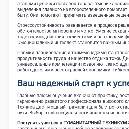
этапами цепочки поставок товара. Умение анали
выделения главного из второстепенного помогает 
быту. Они помогают принимать взвешенные решен
Стрессоустойчивость развивается в процессе реш
обстоятельства мгновенно и четко. Умение сохра
ходе взаимодействия с клиентами и партнерами ф
Эмоциональный интеллект становится важным инс
Навыки планирования и тайм-менеджмента станов
продуктивность труда и качество отдыха тоже. Д
универсальные компетенции позволяют легко адапт
работодателями всех отраслей экономики. Гибкос
Ваш надежный старт к усп
Главные плюсы обучения включают практику, вос
гармонично развитого профессионала высокого кл
Техника дает мощный трамплин для быстрого стар
пути. Выбор этой специальности является инвести
Поступить учиться в ГУМАНИТАРНЫЙ ТЕХНИКУМ
завтрашнему дню. Наше учебное заведение создае