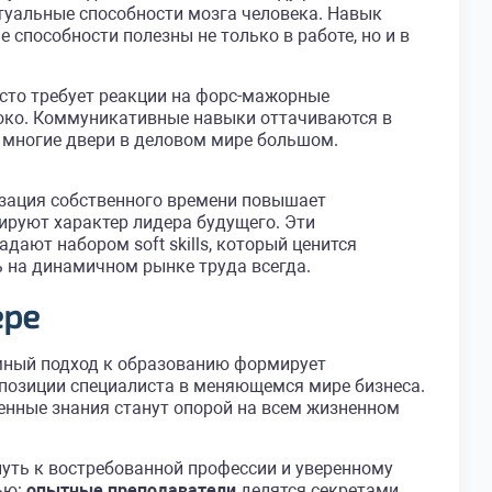
туальные способности мозга человека. Навык
способности полезны не только в работе, но и в
асто требует реакции на форс-мажорные
ысоко. Коммуникативные навыки оттачиваются в
 многие двери в деловом мире большом.
зация собственного времени повышает
ируют характер лидера будущего. Эти
ают набором soft skills, который ценится
 на динамичном рынке труда всегда.
ере
мный подход к образованию формирует
позиции специалиста в меняющемся мире бизнеса.
енные знания станут опорой на всем жизненном
уть к востребованной профессии и уверенному
ью:
опытные преподаватели
делятся секретами