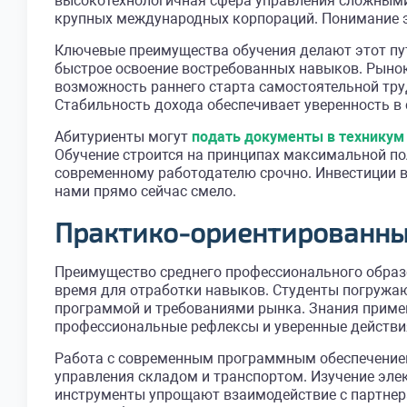
высокотехнологичная сфера управления сложными
крупных международных корпораций. Понимание э
Ключевые преимущества обучения делают этот пу
быстрое освоение востребованных навыков. Рынок
возможность раннего старта самостоятельной труд
Стабильность дохода обеспечивает уверенность в
Абитуриенты могут
подать документы в техникум
Обучение строится на принципах максимальной п
современному работодателю срочно. Инвестиции в 
нами прямо сейчас смело.
Практико-ориентированны
Преимущество среднего профессионального образ
время для отработки навыков. Студенты погружаю
программой и требованиями рынка. Знания примен
профессиональные рефлексы и уверенные действи
Работа с современным программным обеспечением
управления складом и транспортом. Изучение эл
инструменты упрощают взаимодействие с партнер