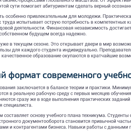
 бизнес-процессами глобального масштаба. От эффективн
той сути помогает абитуриентам сделать верный осознан
ть особенно привлекательным для молодежи. Практическа
 труда испытывает острую потребность в компетентных к
овой деятельности. Финансовая независимость достигаетс
 собственном будущем всегда надежно.
уже в текущем сезоне. Это открывает двери в мир возмож
ользы для каждого студента индивидуально. Преподавател
качественное образование окупаются в кратчайшие возмож
й формат современного учебно
ования заключается в балансе теории и практики. Миним
тся в реальную рабочую среду с первых месяцев обучения
яются сразу же в ходе выполнения практических заданий
я специалиста.
 составляет основу учебного плана техникума. Студенты
ектронного документооборота становится привычной част
ами и контрагентами бизнеса. Навыки работы с данными