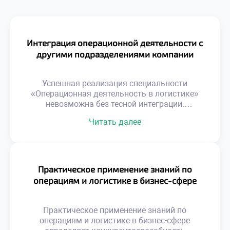
Интеграция операционной деятельности с
другими подразделениями компании
Успешная реализация специальности
«Операционная деятельность в логистике»
невозможна без тесной интеграции.
Логистика не является изолированным
Читать далее
островом внутри современной организации.
Эффективность операций напрямую зависит
от качества взаимодействия со смежными
отделами. Разобщенность функций
порождает потери, ошибки и конфликты
Практическое применение знаний по
интересов. Синергия подразделений создает
операциям и логистике в бизнес-сфере
устойчивое конкурентное преимущество
бизнеса. Многие компании страдают от
функциональных разрывов и локальной
Практическое применение знаний по
оптимизации. Склад работает […]
операциям и логистике в бизнес-сфере