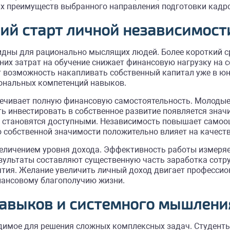
ых преимуществ выбранного направления подготовки кадр
ий старт личной независимост
идны для рационально мыслящих людей. Более короткий с
них затрат на обучение снижает финансовую нагрузку на 
т возможность накапливать собственный капитал уже в юн
ональных компетенций навыков.
печивает полную финансовую самостоятельность. Молодые
ь инвестировать в собственное развитие появляется зна
и становятся доступными. Независимость повышает самоо
собственной значимости положительно влияет на качест
увеличением уровня дохода. Эффективность работы измер
результаты составляют существенную часть заработка сот
тия. Желание увеличить личный доход двигает профессион
инансовому благополучию жизни.
навыков и системного мышлени
димое для решения сложных комплексных задач. Студент