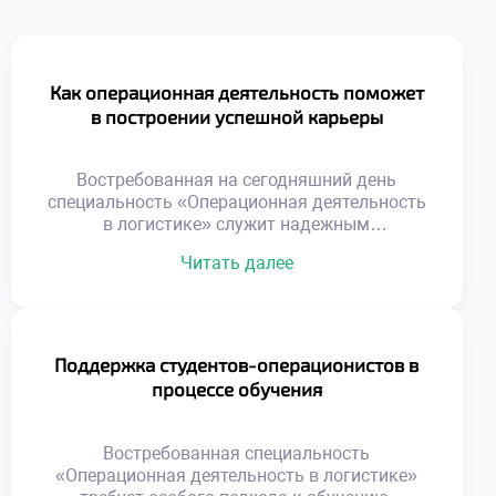
Как операционная деятельность поможет
в построении успешной карьеры
Востребованная на сегодняшний день
специальность «Операционная деятельность
в логистике» служит надежным
фундаментом для построения стремительной
Читать далее
и устойчивой карьеры. Данная
образовательная программа формирует
универсальный набор компетенций,
востребованных в любой экономической
ситуации. Выпускники получают не просто
Поддержка студентов-операционистов в
диплом, а реальный инструмент
процессе обучения
профессионального роста. Логистическая
отрасль отличается высокой динамикой
развития и постоянным расширением.
Востребованная специальность
Карьерные лифты здесь работают быстрее,
«Операционная деятельность в логистике»
чем […]