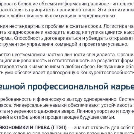
зировать большие объемы информации развивает интеллек
расставлять приоритеты правильно точно. Эти когнитивные 
ия в любых жизненных ситуациях непредвиденных.
ения нестандартных проблем в сжатые сроки. Логистика ч
нять хладнокровие и находить выход из тупика ценится в
ирмы. Способность договариваться и убеждать открывает
трументом управления командой и проектами успешно.
ятся неотъемлемой частью личности специалиста. Органи
исциплинированность и ответственность за результат форм
ироваться к изменениям в любой сфере. Выпускники облад
ть ума обеспечивает долгосрочную конкурентоспособность
ешной профессиональной карь
требованность и финансовую выгоду одновременно. Систе
асса. Универсальные навыки обеспечивают устойчивость 
та и уверенного движения вверх. Личное упорство и получ
цией в стабильное и процветающее будущее семьи.
 ЭКОНОМИКИ И ПРАВА (ГТЭП)
— значит открыть для себя п
т все условия для реализации вашего потенциала полност