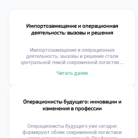
Импортозамещение и операционная
деятельность: вызовы и решения
Импортозамещение и операционная
деятельность: вызовы и решения стали
центральной темой современной логистики.
Глобальные изменения кардинально
Читать далее
трансформировали привычные цепочки
поставок ресурсов. Специалистам
приходится выстраивать новые маршруты в
сжатые сроки. Старые схемы работы
потеряли актуальность и эффективность.
Операционисты будущего: инновации и
Адаптация к новым условиям требует
изменения в профессии
нестандартного мышления и гибкости.
Трансформация экономики создает
уникальный спрос на квалифицированные
Операционисты будущего уже сегодня
кадры. Работодатели ищут специалистов, […]
формируют облик современной логистики