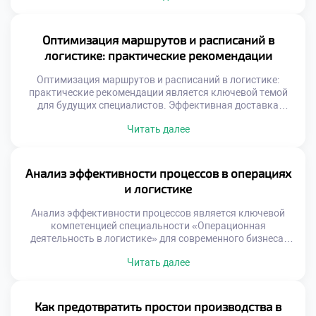
устойчивости. Логистика стала фактором национальной
и экономической безопасности. Выпускники должны
уметь управлять рисками в турбулентной среде.
Оптимизация маршрутов и расписаний в
Способность адаптироваться ценится выше простого
логистике: практические рекомендации
следования инструкциям. Профессионализм теперь
измеряется гибкостью […]
Оптимизация маршрутов и расписаний в логистике:
практические рекомендации является ключевой темой
для будущих специалистов. Эффективная доставка
товаров определяет успех современного бизнеса.
Читать далее
Грамотное планирование путей снижает затраты
компании значительно. Студенты должны понимать
реальную ценность этого навыка. Теория без практики
остается лишь набором формул. Логистическая отрасль
Анализ эффективности процессов в операциях
требует точности и системного подхода. Ошибки в
и логистике
маршрутизации стоят предприятиям огромных […]
Анализ эффективности процессов является ключевой
компетенцией специальности «Операционная
деятельность в логистике» для современного бизнеса.
Без глубокого исследования операций невозможно
Читать далее
выявить скрытые резервы роста компании. Грамотная
диагностика превращает рутинные данные в
стратегические решения управления. Логистические
системы представляют собой сложные механизмы с
Как предотвратить простои производства в
множеством переменных факторов. Поверхностный