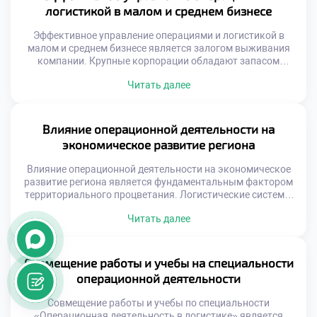
Современный рынок требует скорости и гибкости от
логистикой в малом и среднем бизнесе
компаний. Конкурентное преимущество создается […]
Эффективное управление операциями и логистикой в
малом и среднем бизнесе является залогом выживания
компании. Крупные корпорации обладают запасом
прочности, а небольшие фирмы чувствительны к
Читать далее
каждому сбою. Грамотная организация процессов
компенсирует нехватку финансовых ресурсов. Логистика
становится главным конкурентным преимуществом на
локальном рынке. Оптимизация операций напрямую
Влияние операционной деятельности на
влияет на прибыльность предприятия. Выпускники с
экономическое развитие региона
такими навыками ценятся работодателями особенно […]
Влияние операционной деятельности на экономическое
развитие региона является фундаментальным фактором
территориального процветания. Логистические системы
выступают кровеносной системой местной экономики и
Читать далее
социальной сферы. Эффективность управления потоками
напрямую определяет конкурентоспособность
территории. Без налаженных операций невозможно
устойчивое развитие бизнеса и инфраструктуры.
Совмещение работы и учебы на специальности
Понимание этой роли формирует ответственное
операционной деятельности
отношение к будущей профессии у студентов.
Региональная экономика зависит от скорости
Совмещение работы и учебы по специальности
оборачиваемости […]
«Операционная деятельность в логистике» является