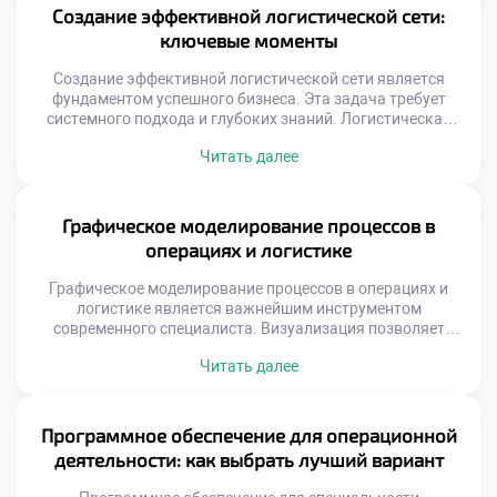
выше теоретических знаний. Технологии определяют
Создание эффективной логистической сети:
скорость и качество ежедневных операций. Рынок
ключевые моменты
логистического ПО отличается огромным разнообразием
решений. От простых таблиц […]
Создание эффективной логистической сети является
фундаментом успешного бизнеса. Эта задача требует
системного подхода и глубоких знаний. Логистическая
сеть связывает производителей с конечными
Читать далее
потребителями товаров. От её качества зависит скорость
доставки и удовлетворенность клиентов. Грамотное
построение системы снижает операционные издержки
компании. Выпускники должны уметь проектировать
Графическое моделирование процессов в
такие сложные структуры. Профессионализм в этой
операциях и логистике
области гарантирует востребованность на рынке […]
Графическое моделирование процессов в операциях и
логистике является важнейшим инструментом
современного специалиста. Визуализация позволяет
увидеть скрытые связи и узкие места в сложных
Читать далее
системах. Абстрактные данные превращаются в
понятные схемы и диаграммы. Этот навык отличает
профессионала от простого исполнителя рутинных задач.
Умение рисовать процессы равносильно умению
Программное обеспечение для операционной
управлять ими эффективно. Многие студенты
деятельности: как выбрать лучший вариант
недооценивают значимость графических методов
анализа. […]