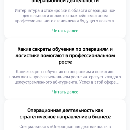
операционной деятельности
абитуриенты видят в […]
Интернатура и стажировки в области операционной
деятельности являются важнейшим этапом
профессионального становления будущего логиста.
Теоретические знания обретают истинную ценность
Читать далее
только через призму реальной практики. Без погружения
в производственную среду невозможно сформировать
устойчивые навыки управления потоками. Студенты
часто недооценивают значимость этого периода для
Какие секреты обучения по операциям и
карьеры. Именно на практике происходит
логистике помогают в профессиональном
трансформация учащегося в специалиста. Практическая
росте
подготовка занимает существенную […]
Какие секреты обучения по операциям и логистике
помогают в профессиональном росте интересует каждого
целеустремленного абитуриента. Успех в этой сфере
зависит не только от таланта, но и от правильной
Читать далее
стратегии учебы. Простое запоминание материала не
гарантирует карьерных высот в будущем. Важно
понимать скрытые механизмы образовательного
процесса и использовать их. Осознанный подход к
Операционная деятельность как
обучению отличает лидера от […]
стратегическое направление в бизнесе
Специальность «Операционная деятельность в