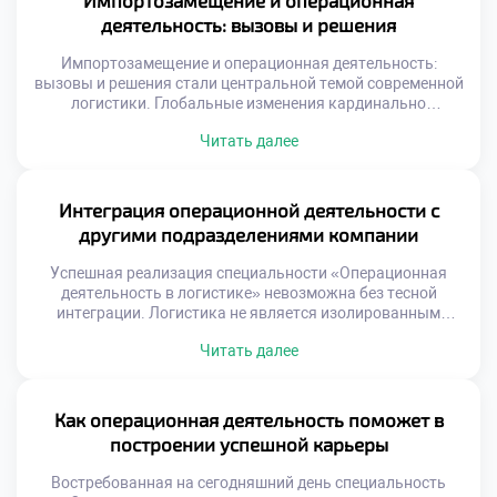
Импортозамещение и операционная
деятельность: вызовы и решения
Импортозамещение и операционная деятельность:
вызовы и решения стали центральной темой современной
логистики. Глобальные изменения кардинально
трансформировали привычные цепочки поставок
Читать далее
ресурсов. Специалистам приходится выстраивать новые
маршруты в сжатые сроки. Старые схемы работы
потеряли актуальность и эффективность. Адаптация к
новым условиям требует нестандартного мышления и
Интеграция операционной деятельности с
гибкости. Трансформация экономики создает
другими подразделениями компании
уникальный спрос на квалифицированные кадры.
Работодатели ищут специалистов, […]
Успешная реализация специальности «Операционная
деятельность в логистике» невозможна без тесной
интеграции. Логистика не является изолированным
островом внутри современной организации.
Читать далее
Эффективность операций напрямую зависит от качества
взаимодействия со смежными отделами. Разобщенность
функций порождает потери, ошибки и конфликты
интересов. Синергия подразделений создает устойчивое
Как операционная деятельность поможет в
конкурентное преимущество бизнеса. Многие компании
построении успешной карьеры
страдают от функциональных разрывов и локальной
оптимизации. Склад работает […]
Востребованная на сегодняшний день специальность