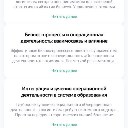
логистике» сегодня воспринимается как ключевой
стратегический актив бизнеса. Управление потоками
перестало быть вспомогательной функцией поддержки
Читать далее
продаж. Эффективные операции напрямую формируют
конкурентное преимущество компании на рынке.
Стратегическая роль логистики проявляется в создании
уникальной ценности для клиента. Скорость и
Бизнес-процессы и операционная
надежность доставки становятся важнее цены товара.
деятельность: взаимосвязь и влияние
Бизнес выигрывает за счет превосходства в исполнении
процессов. […]
Эффективные бизнес-процессы являются фундаментом,
на котором строится специальность «Операционная
деятельность в логистике». Без четкой регламентации
действий управление потоками превращается в хаос.
Читать далее
Операционная деятельность реализует заложенные в
процессах алгоритмы на практике. Понимание этой связи
критически важно для будущего специалиста. Успех
компании зависит от гармонии замысла и исполнения.
Интеграция изучения операционной
Многие организации страдают от разрыва между
деятельности в системе образования
стратегией и операциями. […]
Глубокое изучение специальности «Операционная
деятельность в логистике» требует системного подхода.
Простая передача теоретических знаний больше не
работает эффективно. Образовательный процесс должен
Читать далее
быть интегрирован с реальными бизнес-процессами.