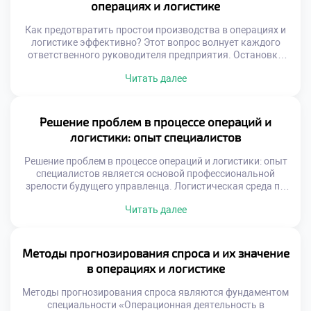
операциях и логистике
взгляд не позволяет увидеть истинные причины низкой
производительности. Только системный анализ […]
Как предотвратить простои производства в операциях и
логистике эффективно? Этот вопрос волнует каждого
ответственного руководителя предприятия. Остановки
конвейера наносят колоссальный финансовый ущерб
Читать далее
бизнесу. Нарушение ритма поставок разрушает доверие
клиентов навсегда. Стабильность операций является
фундаментом успешной коммерческой деятельности.
Выпускники должны уметь обеспечивать
Решение проблем в процессе операций и
бесперебойность всех процессов. Навык предотвращения
логистики: опыт специалистов
сбоев ценится работодателями чрезвычайно высоко.
Профессионализм измеряется именно отсутствием […]
Решение проблем в процессе операций и логистики: опыт
специалистов является основой профессиональной
зрелости будущего управленца. Логистическая среда по
своей природе непредсказуема и динамична. Сбои в
Читать далее
цепочках поставок происходят регулярно независимо от
уровня планирования. Умение быстро устранять
последствия важнее идеального прогноза. Студенты
должны осознавать, что проблемы являются частью
Методы прогнозирования спроса и их значение
работы. Теоретические знания создают базу для
в операциях и логистике
принятия решений […]
Методы прогнозирования спроса являются фундаментом
специальности «Операционная деятельность в