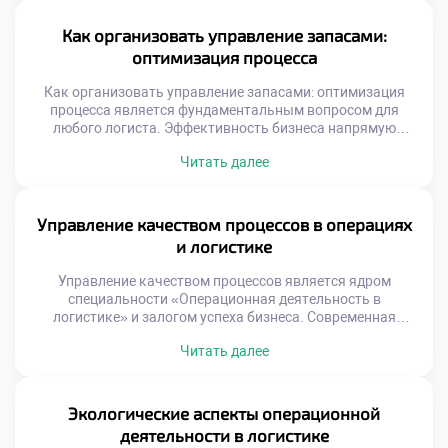
обработки информации определяет успех бизнеса.
Выпускники должны свободно ориентироваться в
Как организовать управление запасами:
цифровом ландшафте. Технологическая грамотность
оптимизация процесса
является базовой компетенцией сегодня. Будущее
профессии неразрывно связано с инновациями.
Как организовать управление запасами: оптимизация
Трансформация […]
процесса является фундаментальным вопросом для
любого логиста. Эффективность бизнеса напрямую
зависит от грамотного баланса товарных потоков.
Читать далее
Избыток продукции замораживает оборотные средства
компании надолго. Дефицит товаров приводит к потере
клиентов и выручки. Понимание механизмов управления
запасами отличает профессионала от новичка. Студенты
Управление качеством процессов в операциях
специальности операционной деятельности изучают эту
и логистике
тему углубленно. Теоретические модели подкрепляются
[…]
Управление качеством процессов является ядром
специальности «Операционная деятельность в
логистике» и залогом успеха бизнеса. Современная
логистика не прощает ошибок, ведущих к сбоям в цепях
Читать далее
поставок. Высокие стандарты обслуживания формируют
конкурентное преимущество компании на рынке.
Качество в операциях означает соответствие результата
ожиданиям клиента и стандартам. Это не просто
Экологические аспекты операционной
отсутствие брака, а предсказуемость каждого этапа
деятельности в логистике
работы. Системный […]