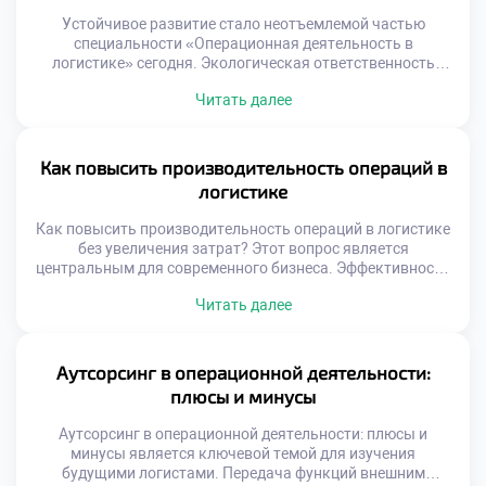
Устойчивое развитие стало неотъемлемой частью
специальности «Операционная деятельность в
логистике» сегодня. Экологическая ответственность
трансформирует традиционные подходы к управлению
Читать далее
цепями поставок. Зеленая логистика перестала быть
имиджевым проектом и стала экономической
необходимостью. Операционные процессы напрямую
влияют на состояние окружающей среды. Специалист
Как повысить производительность операций в
обязан учитывать экологические факторы при
логистике
планировании работы. Регуляторное давление и запрос
общества меняют правила игры. Компании […]
Как повысить производительность операций в логистике
без увеличения затрат? Этот вопрос является
центральным для современного бизнеса. Эффективность
процессов определяет конкурентоспособность любой
Читать далее
компании на рынке. Рост объемов не должен вести к
пропорциональному росту издержек. Оптимизация
операций создает добавленную стоимость из воздуха.
Выпускники должны уметь находить скрытые резервы
Аутсорсинг в операционной деятельности:
эффективности. Именно этот навык отличает
плюсы и минусы
профессионала от простого исполнителя. […]
Аутсорсинг в операционной деятельности: плюсы и
минусы является ключевой темой для изучения
будущими логистами. Передача функций внешним