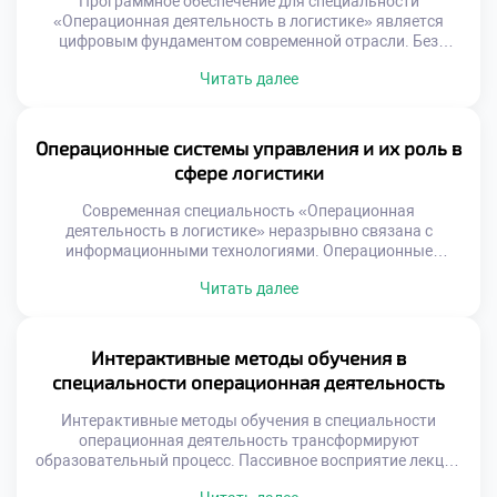
Программное обеспечение для специальности
«Операционная деятельность в логистике» является
цифровым фундаментом современной отрасли. Без
специализированных систем управление потоками
Читать далее
превращается в хаос. Выбор правильного инструмента
определяет эффективность работы всего предприятия.
Студенты должны понимать критерии оценки софта еще
до начала практики. Теоретическое знание функций
Операционные системы управления и их роль в
программ недостаточно для реальной работы. Умение
сфере логистики
анализировать потребности бизнеса отличает
профессионала от простого […]
Современная специальность «Операционная
деятельность в логистике» неразрывно связана с
информационными технологиями. Операционные
системы управления являются цифровым каркасом
Читать далее
любого предприятия сегодня. Без них эффективное
управление материальными потоками просто
невозможно. Эти платформы трансформируют хаотичные
данные в упорядоченные бизнес-процессы. Понимание
Интерактивные методы обучения в
принципов работы таких систем обязательно для
специальности операционная деятельность
специалиста. Цифровизация меняет саму суть
логистических операций на складах. Ручной учет и […]
Интерактивные методы обучения в специальности
операционная деятельность трансформируют
образовательный процесс. Пассивное восприятие лекций
уступает место активному участию студентов. Логистика