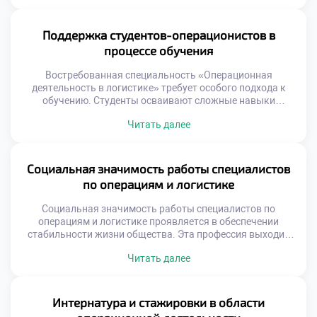
от выпускников умения решать конкретные
производственные задачи. Абстрактные формулы
должны трансформироваться в измеримые
Поддержка студентов-операционистов в
экономические результаты. Понимание этого принципа
процессе обучения
отличает профессионала от теоретика. Работодатели
ценят прикладные навыки выше академических
Востребованная специальность «Операционная
достижений. Способность […]
деятельность в логистике» требует особого подхода к
обучению. Студенты осваивают сложные навыки
управления материальными и информационными
Читать далее
потоками. Успешное усвоение программы невозможно
без системной поддержки учащихся. Учебное заведение
создает среду для профессионального и личностного
роста. Поддержка является фундаментом формирования
Социальная значимость работы специалистов
компетентного специалиста. Образовательный процесс
по операциям и логистике
сочетает теорию с интенсивной практикой. Наставники
помогают преодолевать трудности на […]
Социальная значимость работы специалистов по
операциям и логистике проявляется в обеспечении
стабильности жизни общества. Эта профессия выходит
далеко за рамки простой транспортировки грузов или
Читать далее
складского учета. Логисты формируют невидимый
каркас современной цивилизации и экономического
благополучия. Без их труда невозможно
функционирование городов и поселений. Понимание этой
Интернатура и стажировки в области
миссии меняет отношение к учебному процессу. Многие