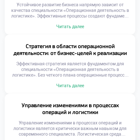
Устойчивое развитие бизнеса напрямую зависит от
качества специальности «Операционная деятельность в
логистике». Эффективные процессы создают фундамент
для долгосрочного роста компаний. Без налаженных
Читать далее
операций стратегические цели остаются лишь
декларациями на бумаге. Логистика трансформируется
из функции затрат в источник ценности. Грамотное
управление потоками снижает экологический след
Стратегия в области операционной
производства. Социальная ответственность
деятельности: от бизнес-целей к реализации
интегрируется в ежедневные рутинные задачи
специалистов. Сегодня поступить […]
Эффективная стратегия является фундаментом для
специальности «Операционная деятельность в
логистике». Без четкого плана операционные процессы
превращаются в хаотичный набор действий.
Читать далее
Стратегическое управление связывает глобальные цели
бизнеса с ежедневной рутиной. Именно этот мост
обеспечивает устойчивое развитие компании на рынке.
Понимание механизмов трансформации целей в задачи
Управление изменениями в процессах
критически важно для специалиста. Многие организации
операций и логистики
терпят неудачи из-за разрыва между […]
Управление изменениями в процессах операций и
логистики является критически важным навыком для
современного специалиста. Логистическая среда
трансформируется под давлением технологий и рынка.