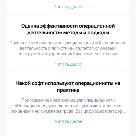
исполнителям стала нормой современного бизнеса. Это
Читать далее
стратегическое решение требует глубокого анализа и
взвешенного подхода. Студенты должны понимать
механику передачи процессов третьим лицам. Умение
оценивать целесообразность аутсорсинга отличает
Оценка эффективности операционной
квалифицированного специалиста. Логистические
деятельности: методы и подходы
компании активно используют внешние ресурсы для
роста. Фокусировка […]
Оценка эффективности по специальности «Операционная
деятельность в логистике» является ключевым
инструментом управления бизнесом. Без точных
измерений невозможно улучшить ни один процесс на
Читать далее
предприятии. Грамотный анализ данных превращает
хаотичные операции в управляемую систему. Студенты
должны освоить метрики еще до выхода на
производство. Теоретическое понимание показателей
Какой софт используют операционисты на
формирует аналитический склад ума. Работодатели ждут
практике
от выпускников умения читать цифры […]
Программное обеспечение для специальности
«Операционная деятельность в логистике» является
основным инструментом труда. Без цифровых платформ
управление современными потоками товаров
Читать далее
невозможно представить. Специалист проводит за
монитором большую часть своего рабочего времени.
Владение профильным софтом ценится работодателями