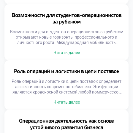
Только так формируется целостное понимание профессии
у студентов. Интеграция является ключом к качественной
подготовке кадров. Современная система образования
Возможности для студентов-операционистов
трансформируется под запросы рынка труда. Учебные
за рубежом
планы синхронизируются с изменениями в […]
Возможности для студентов-операционистов за рубежом
открывают новые горизонты профессионального и
личностного роста. Международная мобильность
является неотъемлемой частью современного
Читать далее
логистического образования. Глобальные цепочки
поставок требуют специалистов с межкультурным
опытом. Знание зарубежных практик повышает
конкурентоспособность выпускника на рынке труда.
Роль операций и логистики в цепи поставок
Осознанный подход к международной активности
расширяет карьерные перспективы. Логистика по своей
Роль операций и логистики в цепи поставок определяет
природе является транснациональной деятельностью.
эффективность современного бизнеса. Эти функции
Понимание специфики иностранных […]
являются кровеносной системой любой коммерческой
структуры. Без грамотного управления потоками товары
Читать далее
не достигают потребителей. Операционная деятельность
связывает производство с конечным спросом. Логистика
обеспечивает синхронизацию всех участников рынка.
Выпускники становятся архитекторами этой сложной
Операционная деятельность как основа
системы. Понимание данной роли открывает двери к
устойчивого развития бизнеса
успешной карьере. Цепь […]