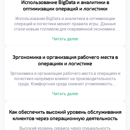
операций критически важно для специалиста.
Использование BigData и аналитики в
Современная логистика требует значительных средств на
оптимизации операций и логистики
технологии и инфраструктуру. Конкуренция заставляет
бизнес […]
Использование BigData и аналитики в оптимизации
операций и логистики меняет правила игры. Данные
стали новым топливом для современной экономики.
Интуиция уступает место точным математическим
Читать далее
расчетам. Решения принимаются на основе фактов, а не
предположений. Логистика превращается из ремесла в
точную науку. Выпускники должны владеть
инструментами работы с информацией. Аналитическая
Эргономика и организация рабочего места в
грамотность является базовой компетенцией
операциях и логистике
специалиста. Будущее отрасли […]
Эргономика и организация рабочего места в операциях и
логистике напрямую влияют на производительность
труда. Комфортная среда снижает утомляемость
персонала и количество ошибок. Эффективность
Читать далее
процессов зависит от удобства выполнения ежедневных
операций. Студенты должны понимать связь между
условиями труда и результатом. Безопасность и здоровье
сотрудников являются приоритетом современного
Как обеспечить высокий уровень обслуживания
бизнеса. Логистические операции требуют высокой
клиентов через операционную деятельность
концентрации внимания. Физическая нагрузка […]
Высокий уровень сервиса через специальность