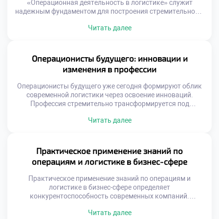
«Операционная деятельность в логистике» служит
надежным фундаментом для построения стремительной и
устойчивой карьеры. Данная образовательная
Читать далее
программа формирует универсальный набор
компетенций, востребованных в любой экономической
ситуации. Выпускники получают не просто диплом, а
реальный инструмент профессионального роста.
Операционисты будущего: инновации и
Логистическая отрасль отличается высокой динамикой
изменения в профессии
развития и постоянным расширением. Карьерные лифты
здесь работают быстрее, чем […]
Операционисты будущего уже сегодня формируют облик
современной логистики через освоение инноваций.
Профессия стремительно трансформируется под
влиянием технологий. Рутинные операции уходят в
Читать далее
прошлое безвозвратно. На смену им приходят
интеллектуальные задачи управления. Специалист
становится архитектором сложных цифровых систем.
Гуманитарный аспект работы приобретает новое
Практическое применение знаний по
звучание. Выпускники должны быть готовы к
операциям и логистике в бизнес-сфере
постоянным переменам. Технологический прогресс
меняет требования к компетенциям. […]
Практическое применение знаний по операциям и
логистике в бизнес-сфере определяет
конкурентоспособность современных компаний.
Теоретические модели обретают ценность только через
Читать далее
реальную реализацию на предприятиях. Бизнес ожидает