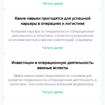
Читать далее
Статичные процессы быстро теряют эффективность и
конкурентоспособность. Способность адаптировать
систему определяет выживание бизнеса. Студенты
должны понимать, что перемены — это норма профессии.
Какие навыки пригодятся для успешной
Многие реформы терпят неудачу из-за человеческого
карьеры в операциях и логистике
фактора. Техническая безупречность решения не […]
Успешная карьера по специальности «Операционная
деятельность в логистике» строится на уникальном
сочетании жестких и мягких компетенций. Современный
рынок труда требует от специалистов универсальности и
Читать далее
адаптивности к изменениям. Работодатели ценят
сотрудников, способных решать комплексные задачи
эффективно. Логистика перестала быть чисто
технической сферой деятельности человека. Управление
Инвестиции в операционную деятельность:
потоками требует развитого эмоционального интеллекта
важные аспекты
и коммуникации. Баланс аналитики и человечности […]
Эффективные инвестиции являются топливом для
развития специальности «Операционная деятельность в
логистике». Без капитальных вложений модернизация
процессов и рост невозможны. Финансирование должно
Читать далее
быть целевым, обоснованным и стратегически
выверенным. Ошибки в распределении ресурсов ведут к
прямым убыткам компании. Понимание экономики