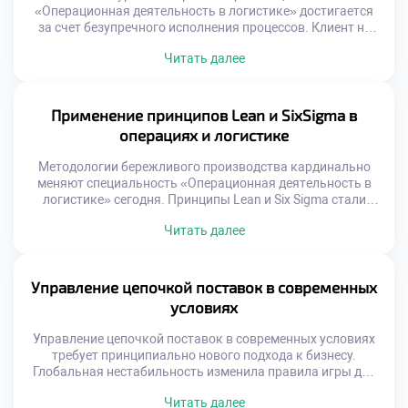
«Операционная деятельность в логистике» достигается
за счет безупречного исполнения процессов. Клиент не
видит внутренних механизмов, но мгновенно чувствует
Читать далее
результат их работы. Логистика является главным
инструментом формирования лояльности и доверия
потребителей. Качество обслуживания напрямую зависит
от слаженности операционных звеньев. Ошибка на
Применение принципов Lean и SixSigma в
складе или сбой в доставке разрушают репутацию
операциях и логистике
бренда. Профессионализм сотрудников […]
Методологии бережливого производства кардинально
меняют специальность «Операционная деятельность в
логистике» сегодня. Принципы Lean и Six Sigma стали
золотым стандартом эффективности для отрасли. Эти
Читать далее
подходы учат видеть потери там, где другие видят
привычную работу. Устранение муда и вариативности
процессов создает реальную ценность. Будущий
специалист обязан владеть этим инструментарием
Управление цепочкой поставок в современных
совершенствования. Концепция непрерывного улучшения
условиях
заменяет устаревшие методы управления […]
Управление цепочкой поставок в современных условиях
требует принципиально нового подхода к бизнесу.
Глобальная нестабильность изменила правила игры для
всех участников рынка. Традиционные модели
Читать далее
оптимизации затрат уступают место стратегиям