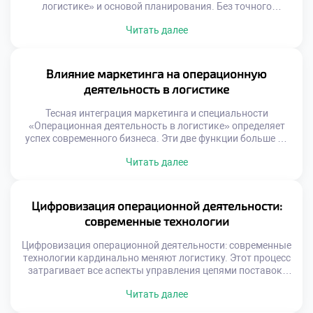
логистике» и основой планирования. Без точного
предсказания будущего невозможно выстроить
Читать далее
эффективную цепь поставок. Ошибки в прогнозах ведут к
избыточным запасам или дефициту товаров. Логистика
превращает неопределенность рынка в управляемые
операционные задачи. Качественный прогноз
Влияние маркетинга на операционную
синхронизирует закупки, производство и доставку.
деятельность в логистике
Баланс между спросом и предложением достигается
через аналитику […]
Тесная интеграция маркетинга и специальности
«Операционная деятельность в логистике» определяет
успех современного бизнеса. Эти две функции больше не
существуют изолированно друг от друга. Маркетинговые
Читать далее
обещания формируют требования к операционным
процессам компании. Логистика обеспечивает
физическое исполнение стратегий продвижения товаров.
Гармония между отделами создает устойчивое
Цифровизация операционной деятельности:
конкурентное преимущество на рынке. Конфликт
современные технологии
интересов между продажами и операциями является
классической […]
Цифровизация операционной деятельности: современные
технологии кардинально меняют логистику. Этот процесс
затрагивает все аспекты управления цепями поставок.
Традиционные методы уступают место
Читать далее
интеллектуальным системам. Данные становятся
главным ресурсом для принятия решений. Скорость