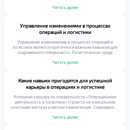
превращаются в хаотичный набор действий.
Читать далее
Стратегическое управление связывает глобальные цели
бизнеса с ежедневной рутиной. Именно этот мост
обеспечивает устойчивое развитие компании на рынке.
Понимание механизмов трансформации целей в задачи
Управление изменениями в процессах
критически важно для специалиста. Многие организации
операций и логистики
терпят неудачи из-за разрыва между […]
Управление изменениями в процессах операций и
логистики является критически важным навыком для
современного специалиста. Логистическая среда
трансформируется под давлением технологий и рынка.
Читать далее
Статичные процессы быстро теряют эффективность и
конкурентоспособность. Способность адаптировать
систему определяет выживание бизнеса. Студенты
должны понимать, что перемены — это норма профессии.
Какие навыки пригодятся для успешной
Многие реформы терпят неудачу из-за человеческого
карьеры в операциях и логистике
фактора. Техническая безупречность решения не […]
Успешная карьера по специальности «Операционная
деятельность в логистике» строится на уникальном
сочетании жестких и мягких компетенций. Современный
рынок труда требует от специалистов универсальности и
Читать далее
адаптивности к изменениям. Работодатели ценят
сотрудников, способных решать комплексные задачи
эффективно. Логистика перестала быть чисто