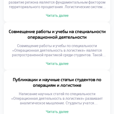
развитие региона является фундаментальным фактором
территориального процветания. Логистические системы
выступают кровеносной системой местной экономики и
Читать далее
социальной сферы. Эффективность управления потоками
напрямую определяет конкурентоспособность
территории. Без налаженных операций невозможно
устойчивое развитие бизнеса и инфраструктуры.
Совмещение работы и учебы на специальности
Понимание этой роли формирует ответственное
операционной деятельности
отношение к будущей профессии у студентов.
Региональная экономика зависит от скорости
Совмещение работы и учебы по специальности
оборачиваемости […]
«Операционная деятельность в логистике» является
распространенной практикой среди студентов. Такой
подход позволяет получать доход параллельно с
Читать далее
освоением профессии. Работодатели в сфере логистики
часто поддерживают обучающихся сотрудников гибким
графиком. Ранний старт карьеры дает огромное
конкурентное преимущество на рынке. Выпускники с
Публикации и научные статьи студентов по
опытом работы ценятся значительно выше новичков без
операциям и логистике
практики. Теоретические знания […]
Написание научных статей по специальности
«Операционная деятельность в логистике» развивает
аналитическое мышление. Студенты учатся
структурировать сложные идеи и аргументировать
Читать далее
выводы письменно. Публикация является официальным