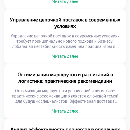
Читать далее
подходы учат видеть потери там, где другие видят
привычную работу. Устранение муда и вариативности
процессов создает реальную ценность. Будущий
специалист обязан владеть этим инструментарием
Управление цепочкой поставок в современных
совершенствования. Концепция непрерывного улучшения
условиях
заменяет устаревшие методы управления […]
Управление цепочкой поставок в современных условиях
требует принципиально нового подхода к бизнесу.
Глобальная нестабильность изменила правила игры для
всех участников рынка. Традиционные модели
Читать далее
оптимизации затрат уступают место стратегиям
устойчивости. Логистика стала фактором национальной
и экономической безопасности. Выпускники должны
уметь управлять рисками в турбулентной среде.
Оптимизация маршрутов и расписаний в
Способность адаптироваться ценится выше простого
логистике: практические рекомендации
следования инструкциям. Профессионализм теперь
измеряется гибкостью […]
Оптимизация маршрутов и расписаний в логистике:
практические рекомендации является ключевой темой
для будущих специалистов. Эффективная доставка
товаров определяет успех современного бизнеса.
Читать далее
Грамотное планирование путей снижает затраты
компании значительно. Студенты должны понимать
реальную ценность этого навыка. Теория без практики
остается лишь набором формул. Логистическая отрасль
Анализ эффективности процессов в операциях