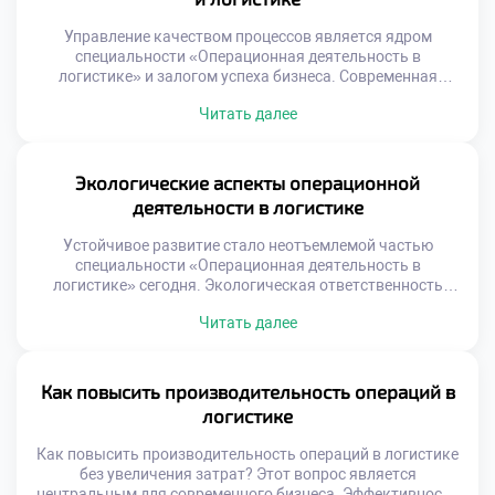
тему углубленно. Теоретические модели подкрепляются
[…]
Управление качеством процессов является ядром
специальности «Операционная деятельность в
логистике» и залогом успеха бизнеса. Современная
логистика не прощает ошибок, ведущих к сбоям в цепях
Читать далее
поставок. Высокие стандарты обслуживания формируют
конкурентное преимущество компании на рынке.
Качество в операциях означает соответствие результата
ожиданиям клиента и стандартам. Это не просто
Экологические аспекты операционной
отсутствие брака, а предсказуемость каждого этапа
деятельности в логистике
работы. Системный […]
Устойчивое развитие стало неотъемлемой частью
специальности «Операционная деятельность в
логистике» сегодня. Экологическая ответственность
трансформирует традиционные подходы к управлению
Читать далее
цепями поставок. Зеленая логистика перестала быть
имиджевым проектом и стала экономической
необходимостью. Операционные процессы напрямую
влияют на состояние окружающей среды. Специалист
Как повысить производительность операций в
обязан учитывать экологические факторы при
логистике
планировании работы. Регуляторное давление и запрос
общества меняют правила игры. Компании […]
Как повысить производительность операций в логистике
без увеличения затрат? Этот вопрос является
центральным для современного бизнеса. Эффективность