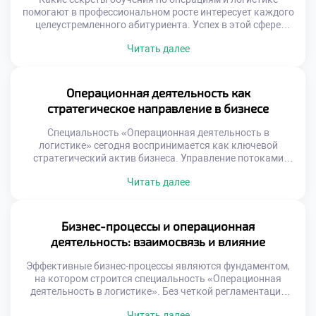
помогают в профессиональном росте интересует каждого
целеустремленного абитуриента. Успех в этой сфере
зависит не только от таланта, но и от правильной
Читать далее
стратегии учебы. Простое запоминание материала не
гарантирует карьерных высот в будущем. Важно
понимать скрытые механизмы образовательного
процесса и использовать их. Осознанный подход к
Операционная деятельность как
обучению отличает лидера от […]
стратегическое направление в бизнесе
Специальность «Операционная деятельность в
логистике» сегодня воспринимается как ключевой
стратегический актив бизнеса. Управление потоками
перестало быть вспомогательной функцией поддержки
Читать далее
продаж. Эффективные операции напрямую формируют
конкурентное преимущество компании на рынке.
Стратегическая роль логистики проявляется в создании
уникальной ценности для клиента. Скорость и
Бизнес-процессы и операционная
надежность доставки становятся важнее цены товара.
деятельность: взаимосвязь и влияние
Бизнес выигрывает за счет превосходства в исполнении
процессов. […]
Эффективные бизнес-процессы являются фундаментом,
на котором строится специальность «Операционная
деятельность в логистике». Без четкой регламентации
действий управление потоками превращается в хаос.
Читать далее