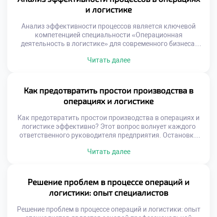
требует точности и системного подхода. Ошибки в
и логистике
маршрутизации стоят предприятиям огромных […]
Анализ эффективности процессов является ключевой
компетенцией специальности «Операционная
деятельность в логистике» для современного бизнеса.
Без глубокого исследования операций невозможно
Читать далее
выявить скрытые резервы роста компании. Грамотная
диагностика превращает рутинные данные в
стратегические решения управления. Логистические
системы представляют собой сложные механизмы с
Как предотвратить простои производства в
множеством переменных факторов. Поверхностный
операциях и логистике
взгляд не позволяет увидеть истинные причины низкой
производительности. Только системный анализ […]
Как предотвратить простои производства в операциях и
логистике эффективно? Этот вопрос волнует каждого
ответственного руководителя предприятия. Остановки
конвейера наносят колоссальный финансовый ущерб
Читать далее
бизнесу. Нарушение ритма поставок разрушает доверие
клиентов навсегда. Стабильность операций является
фундаментом успешной коммерческой деятельности.
Выпускники должны уметь обеспечивать
Решение проблем в процессе операций и
бесперебойность всех процессов. Навык предотвращения
логистики: опыт специалистов
сбоев ценится работодателями чрезвычайно высоко.
Профессионализм измеряется именно отсутствием […]
Решение проблем в процессе операций и логистики: опыт