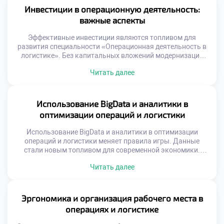
технической сферой деятельности человека. Управление
Инвестиции в операционную деятельность:
потоками требует развитого эмоционального интеллекта
важные аспекты
и коммуникации. Баланс аналитики и человечности […]
Эффективные инвестиции являются топливом для
развития специальности «Операционная деятельность в
логистике». Без капитальных вложений модернизация
процессов и рост невозможны. Финансирование должно
Читать далее
быть целевым, обоснованным и стратегически
выверенным. Ошибки в распределении ресурсов ведут к
прямым убыткам компании. Понимание экономики
операций критически важно для специалиста.
Использование BigData и аналитики в
Современная логистика требует значительных средств на
оптимизации операций и логистики
технологии и инфраструктуру. Конкуренция заставляет
бизнес […]
Использование BigData и аналитики в оптимизации
операций и логистики меняет правила игры. Данные
стали новым топливом для современной экономики.
Интуиция уступает место точным математическим
Читать далее
расчетам. Решения принимаются на основе фактов, а не
предположений. Логистика превращается из ремесла в
точную науку. Выпускники должны владеть
инструментами работы с информацией. Аналитическая
Эргономика и организация рабочего места в
грамотность является базовой компетенцией
операциях и логистике
специалиста. Будущее отрасли […]