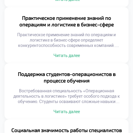
прошлое безвозвратно. На смену им приходят
интеллектуальные задачи управления. Специалист
становится архитектором сложных цифровых систем.
Гуманитарный аспект работы приобретает новое
Практическое применение знаний по
звучание. Выпускники должны быть готовы к
операциям и логистике в бизнес-сфере
постоянным переменам. Технологический прогресс
меняет требования к компетенциям. […]
Практическое применение знаний по операциям и
логистике в бизнес-сфере определяет
конкурентоспособность современных компаний.
Теоретические модели обретают ценность только через
Читать далее
реальную реализацию на предприятиях. Бизнес ожидает
от выпускников умения решать конкретные
производственные задачи. Абстрактные формулы
должны трансформироваться в измеримые
Поддержка студентов-операционистов в
экономические результаты. Понимание этого принципа
процессе обучения
отличает профессионала от теоретика. Работодатели
ценят прикладные навыки выше академических
Востребованная специальность «Операционная
достижений. Способность […]
деятельность в логистике» требует особого подхода к
обучению. Студенты осваивают сложные навыки
управления материальными и информационными
Читать далее
потоками. Успешное усвоение программы невозможно
без системной поддержки учащихся. Учебное заведение
создает среду для профессионального и личностного
роста. Поддержка является фундаментом формирования
Социальная значимость работы специалистов