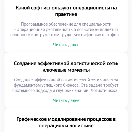
должны освоить метрики еще до выхода на
производство. Теоретическое понимание показателей
Какой софт используют операционисты на
формирует аналитический склад ума. Работодатели ждут
практике
от выпускников умения читать цифры […]
Программное обеспечение для специальности
«Операционная деятельность в логистике» является
основным инструментом труда. Без цифровых платформ
управление современными потоками товаров
Читать далее
невозможно представить. Специалист проводит за
монитором большую часть своего рабочего времени.
Владение профильным софтом ценится работодателями
выше теоретических знаний. Технологии определяют
Создание эффективной логистической сети:
скорость и качество ежедневных операций. Рынок
ключевые моменты
логистического ПО отличается огромным разнообразием
решений. От простых таблиц […]
Создание эффективной логистической сети является
фундаментом успешного бизнеса. Эта задача требует
системного подхода и глубоких знаний. Логистическая
сеть связывает производителей с конечными
Читать далее
потребителями товаров. От её качества зависит скорость
доставки и удовлетворенность клиентов. Грамотное
построение системы снижает операционные издержки
компании. Выпускники должны уметь проектировать
Графическое моделирование процессов в
такие сложные структуры. Профессионализм в этой
операциях и логистике
области гарантирует востребованность на рынке […]