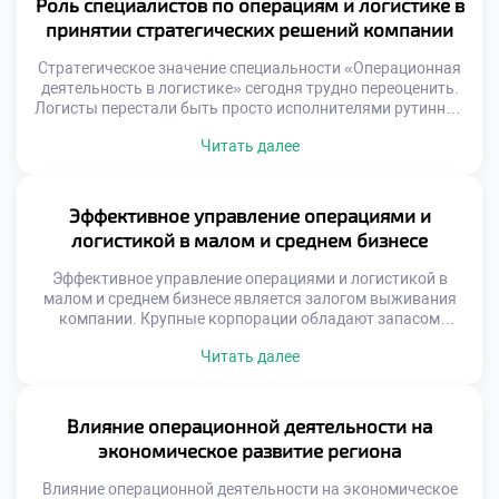
Роль специалистов по операциям и логистике в
стандартов является фундаментом профессиональной
принятии стратегических решений компании
компетентности будущего специалиста. Стандартизация
обеспечивает предсказуемость […]
Стратегическое значение специальности «Операционная
деятельность в логистике» сегодня трудно переоценить.
Логисты перестали быть просто исполнителями рутинных
задач на складе. Они стали полноправными участниками
Читать далее
формирования стратегии развития бизнеса.
Операционные данные служат фундаментом для важных
управленческих решений. Без учета логистических
возможностей любая стратегия обречена на провал.
Эффективное управление операциями и
Современный рынок требует скорости и гибкости от
логистикой в малом и среднем бизнесе
компаний. Конкурентное преимущество создается […]
Эффективное управление операциями и логистикой в
малом и среднем бизнесе является залогом выживания
компании. Крупные корпорации обладают запасом
прочности, а небольшие фирмы чувствительны к
Читать далее
каждому сбою. Грамотная организация процессов
компенсирует нехватку финансовых ресурсов. Логистика
становится главным конкурентным преимуществом на
локальном рынке. Оптимизация операций напрямую
Влияние операционной деятельности на
влияет на прибыльность предприятия. Выпускники с
экономическое развитие региона
такими навыками ценятся работодателями особенно […]
Влияние операционной деятельности на экономическое