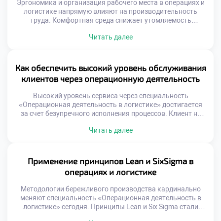
Эргономика и организация рабочего места в операциях и
логистике напрямую влияют на производительность
труда. Комфортная среда снижает утомляемость
персонала и количество ошибок. Эффективность
Читать далее
процессов зависит от удобства выполнения ежедневных
операций. Студенты должны понимать связь между
условиями труда и результатом. Безопасность и здоровье
сотрудников являются приоритетом современного
Как обеспечить высокий уровень обслуживания
бизнеса. Логистические операции требуют высокой
клиентов через операционную деятельность
концентрации внимания. Физическая нагрузка […]
Высокий уровень сервиса через специальность
«Операционная деятельность в логистике» достигается
за счет безупречного исполнения процессов. Клиент не
видит внутренних механизмов, но мгновенно чувствует
Читать далее
результат их работы. Логистика является главным
инструментом формирования лояльности и доверия
потребителей. Качество обслуживания напрямую зависит
от слаженности операционных звеньев. Ошибка на
Применение принципов Lean и SixSigma в
складе или сбой в доставке разрушают репутацию
операциях и логистике
бренда. Профессионализм сотрудников […]
Методологии бережливого производства кардинально
меняют специальность «Операционная деятельность в
логистике» сегодня. Принципы Lean и Six Sigma стали
золотым стандартом эффективности для отрасли. Эти