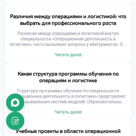
подтверждением исследовательских компетенций
учащегося. Это важный этап профессионального
становления будущего специалиста. Научный текст
Различия между операциями и логистикой: что
требует точности, ясности и доказательности изложения.
выбрать для профессионального роста
Многие студенты ошибочно считают публикации уделом
опытных ученых. Однако студенческие работы часто […]
Различия между операциями и логистикой внутри
специальности «Операционная деятельность в
логистике» часто вызывают вопросы у абитуриентов. Эти
понятия тесно переплетены, но имеют разный
Читать далее
функциональный фокус. Понимание нюансов помогает
выстроить осознанную карьерную траекторию. Операции
охватывают внутренние процессы трансформации
ресурсов. Логистика же управляет внешними потоками и
Какая структура программы обучения по
связями. Синергия этих направлений создает ценность
операциям и логистике
для бизнеса. Решение поступить учиться […]
Структура программы обучения по специальности
«Операционная деятельность в логистике» представляет
собой выверенную систему модулей. Образовательный
стандарт сочетает фундаментальные знания с
Читать далее
прикладными навыками управления потоками. Такая
архитектура курса гарантирует формирование
компетенций, необходимых современному рынку труда.
Каждый элемент учебного плана логически связан с
Учебные проекты в области операционной
другими блоками. Теория подкрепляется практикой на