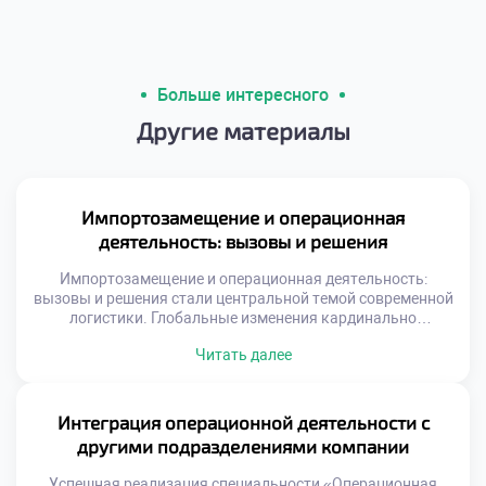
Больше интересного
Другие материалы
Импортозамещение и операционная
деятельность: вызовы и решения
Импортозамещение и операционная деятельность:
вызовы и решения стали центральной темой современной
логистики. Глобальные изменения кардинально
трансформировали привычные цепочки поставок
Читать далее
ресурсов. Специалистам приходится выстраивать новые
маршруты в сжатые сроки. Старые схемы работы
потеряли актуальность и эффективность. Адаптация к
новым условиям требует нестандартного мышления и
Интеграция операционной деятельности с
гибкости. Трансформация экономики создает
другими подразделениями компании
уникальный спрос на квалифицированные кадры.
Работодатели ищут специалистов, […]
Успешная реализация специальности «Операционная