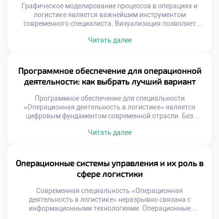
Графическое моделирование процессов в операциях и
логистике является важнейшим инструментом
современного специалиста. Визуализация позволяет
увидеть скрытые связи и узкие места в сложных
Читать далее
системах. Абстрактные данные превращаются в
понятные схемы и диаграммы. Этот навык отличает
профессионала от простого исполнителя рутинных задач.
Умение рисовать процессы равносильно умению
Программное обеспечение для операционной
управлять ими эффективно. Многие студенты
деятельности: как выбрать лучший вариант
недооценивают значимость графических методов
анализа. […]
Программное обеспечение для специальности
«Операционная деятельность в логистике» является
цифровым фундаментом современной отрасли. Без
специализированных систем управление потоками
Читать далее
превращается в хаос. Выбор правильного инструмента
определяет эффективность работы всего предприятия.
Студенты должны понимать критерии оценки софта еще
до начала практики. Теоретическое знание функций
Операционные системы управления и их роль в
программ недостаточно для реальной работы. Умение
сфере логистики
анализировать потребности бизнеса отличает
профессионала от простого […]
Современная специальность «Операционная
деятельность в логистике» неразрывно связана с
информационными технологиями. Операционные
системы управления являются цифровым каркасом