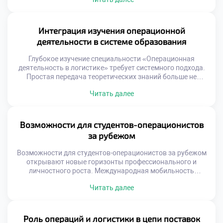
Операционная деятельность реализует заложенные в
процессах алгоритмы на практике. Понимание этой связи
критически важно для будущего специалиста. Успех
компании зависит от гармонии замысла и исполнения.
Интеграция изучения операционной
Многие организации страдают от разрыва между
деятельности в системе образования
стратегией и операциями. […]
Глубокое изучение специальности «Операционная
деятельность в логистике» требует системного подхода.
Простая передача теоретических знаний больше не
работает эффективно. Образовательный процесс должен
Читать далее
быть интегрирован с реальными бизнес-процессами.
Только так формируется целостное понимание профессии
у студентов. Интеграция является ключом к качественной
подготовке кадров. Современная система образования
Возможности для студентов-операционистов
трансформируется под запросы рынка труда. Учебные
за рубежом
планы синхронизируются с изменениями в […]
Возможности для студентов-операционистов за рубежом
открывают новые горизонты профессионального и
личностного роста. Международная мобильность
является неотъемлемой частью современного
Читать далее
логистического образования. Глобальные цепочки
поставок требуют специалистов с межкультурным
опытом. Знание зарубежных практик повышает
конкурентоспособность выпускника на рынке труда.
Роль операций и логистики в цепи поставок