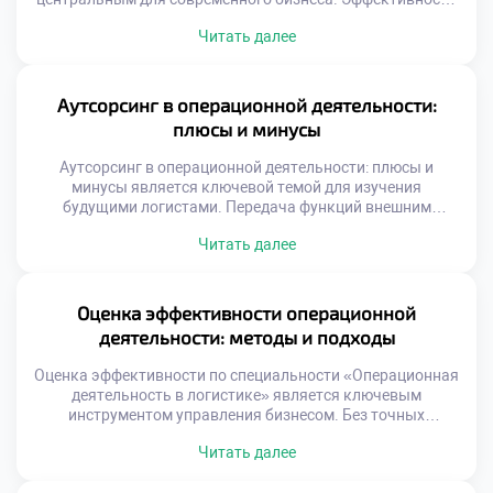
процессов определяет конкурентоспособность любой
Читать далее
компании на рынке. Рост объемов не должен вести к
пропорциональному росту издержек. Оптимизация
операций создает добавленную стоимость из воздуха.
Выпускники должны уметь находить скрытые резервы
Аутсорсинг в операционной деятельности:
эффективности. Именно этот навык отличает
плюсы и минусы
профессионала от простого исполнителя. […]
Аутсорсинг в операционной деятельности: плюсы и
минусы является ключевой темой для изучения
будущими логистами. Передача функций внешним
исполнителям стала нормой современного бизнеса. Это
Читать далее
стратегическое решение требует глубокого анализа и
взвешенного подхода. Студенты должны понимать
механику передачи процессов третьим лицам. Умение
оценивать целесообразность аутсорсинга отличает
Оценка эффективности операционной
квалифицированного специалиста. Логистические
деятельности: методы и подходы
компании активно используют внешние ресурсы для
роста. Фокусировка […]
Оценка эффективности по специальности «Операционная
деятельность в логистике» является ключевым
инструментом управления бизнесом. Без точных
измерений невозможно улучшить ни один процесс на
Читать далее
предприятии. Грамотный анализ данных превращает
хаотичные операции в управляемую систему. Студенты