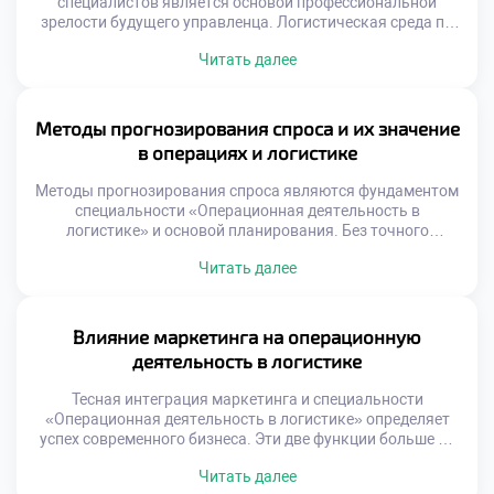
специалистов является основой профессиональной
зрелости будущего управленца. Логистическая среда по
своей природе непредсказуема и динамична. Сбои в
Читать далее
цепочках поставок происходят регулярно независимо от
уровня планирования. Умение быстро устранять
последствия важнее идеального прогноза. Студенты
должны осознавать, что проблемы являются частью
Методы прогнозирования спроса и их значение
работы. Теоретические знания создают базу для
в операциях и логистике
принятия решений […]
Методы прогнозирования спроса являются фундаментом
специальности «Операционная деятельность в
логистике» и основой планирования. Без точного
предсказания будущего невозможно выстроить
Читать далее
эффективную цепь поставок. Ошибки в прогнозах ведут к
избыточным запасам или дефициту товаров. Логистика
превращает неопределенность рынка в управляемые
операционные задачи. Качественный прогноз
Влияние маркетинга на операционную
синхронизирует закупки, производство и доставку.
деятельность в логистике
Баланс между спросом и предложением достигается
через аналитику […]
Тесная интеграция маркетинга и специальности
«Операционная деятельность в логистике» определяет
успех современного бизнеса. Эти две функции больше не
существуют изолированно друг от друга. Маркетинговые
Читать далее
обещания формируют требования к операционным