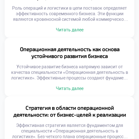
Осознанный подход к международной активности
расширяет карьерные перспективы. Логистика по своей
Роль операций и логистики в цепи поставок определяет
природе является транснациональной деятельностью.
эффективность современного бизнеса. Эти функции
Понимание специфики иностранных […]
являются кровеносной системой любой коммерческой
структуры. Без грамотного управления потоками товары
Читать далее
не достигают потребителей. Операционная деятельность
связывает производство с конечным спросом. Логистика
обеспечивает синхронизацию всех участников рынка.
Выпускники становятся архитекторами этой сложной
Операционная деятельность как основа
системы. Понимание данной роли открывает двери к
устойчивого развития бизнеса
успешной карьере. Цепь […]
Устойчивое развитие бизнеса напрямую зависит от
качества специальности «Операционная деятельность в
логистике». Эффективные процессы создают фундамент
для долгосрочного роста компаний. Без налаженных
Читать далее
операций стратегические цели остаются лишь
декларациями на бумаге. Логистика трансформируется
из функции затрат в источник ценности. Грамотное
управление потоками снижает экологический след
Стратегия в области операционной
производства. Социальная ответственность
деятельности: от бизнес-целей к реализации
интегрируется в ежедневные рутинные задачи
специалистов. Сегодня поступить […]
Эффективная стратегия является фундаментом для
специальности «Операционная деятельность в
логистике». Без четкого плана операционные процессы