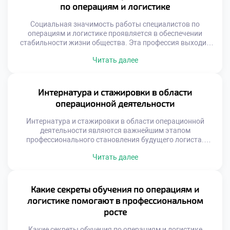
компетентного специалиста. Образовательный процесс
по операциям и логистике
сочетает теорию с интенсивной практикой. Наставники
помогают преодолевать трудности на […]
Социальная значимость работы специалистов по
операциям и логистике проявляется в обеспечении
стабильности жизни общества. Эта профессия выходит
далеко за рамки простой транспортировки грузов или
Читать далее
складского учета. Логисты формируют невидимый
каркас современной цивилизации и экономического
благополучия. Без их труда невозможно
функционирование городов и поселений. Понимание этой
Интернатура и стажировки в области
миссии меняет отношение к учебному процессу. Многие
операционной деятельности
абитуриенты видят в […]
Интернатура и стажировки в области операционной
деятельности являются важнейшим этапом
профессионального становления будущего логиста.
Теоретические знания обретают истинную ценность
Читать далее
только через призму реальной практики. Без погружения
в производственную среду невозможно сформировать
устойчивые навыки управления потоками. Студенты
часто недооценивают значимость этого периода для
Какие секреты обучения по операциям и
карьеры. Именно на практике происходит
логистике помогают в профессиональном
трансформация учащегося в специалиста. Практическая
росте
подготовка занимает существенную […]
Какие секреты обучения по операциям и логистике