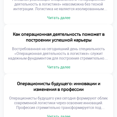
деятельность в логистике» невозможна без тесной
интеграции. Логистика не является изолированным
островом внутри современной организации.
Читать далее
Эффективность операций напрямую зависит от качества
взаимодействия со смежными отделами. Разобщенность
функций порождает потери, ошибки и конфликты
интересов. Синергия подразделений создает устойчивое
Как операционная деятельность поможет в
конкурентное преимущество бизнеса. Многие компании
построении успешной карьеры
страдают от функциональных разрывов и локальной
оптимизации. Склад работает […]
Востребованная на сегодняшний день специальность
«Операционная деятельность в логистике» служит
надежным фундаментом для построения стремительной и
устойчивой карьеры. Данная образовательная
Читать далее
программа формирует универсальный набор
компетенций, востребованных в любой экономической
ситуации. Выпускники получают не просто диплом, а
реальный инструмент профессионального роста.
Операционисты будущего: инновации и
Логистическая отрасль отличается высокой динамикой
изменения в профессии
развития и постоянным расширением. Карьерные лифты
здесь работают быстрее, чем […]
Операционисты будущего уже сегодня формируют облик
современной логистики через освоение инноваций.
Профессия стремительно трансформируется под
влиянием технологий. Рутинные операции уходят в
Читать далее