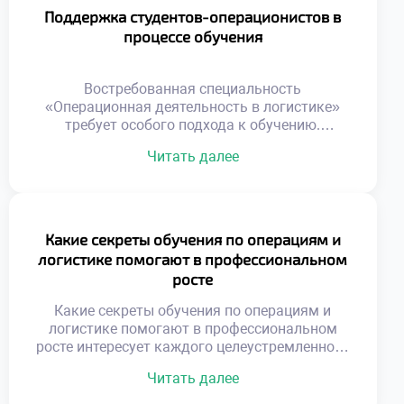
ситуации. Выпускники получают не просто
Поддержка студентов-операционистов в
диплом, а реальный инструмент
процессе обучения
профессионального роста. Логистическая
отрасль отличается высокой динамикой
развития и постоянным расширением.
Востребованная специальность
Карьерные лифты здесь работают быстрее,
«Операционная деятельность в логистике»
чем […]
требует особого подхода к обучению.
Студенты осваивают сложные навыки
Читать далее
управления материальными и
информационными потоками. Успешное
усвоение программы невозможно без
системной поддержки учащихся. Учебное
заведение создает среду для
Какие секреты обучения по операциям и
профессионального и личностного роста.
логистике помогают в профессиональном
Поддержка является фундаментом
росте
формирования компетентного специалиста.
Образовательный процесс сочетает теорию с
Какие секреты обучения по операциям и
интенсивной практикой. Наставники
логистике помогают в профессиональном
помогают преодолевать трудности на […]
росте интересует каждого целеустремленного
абитуриента. Успех в этой сфере зависит не
Читать далее
только от таланта, но и от правильной
стратегии учебы. Простое запоминание