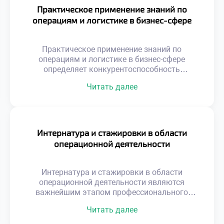
порождает потери, ошибки и конфликты
Практическое применение знаний по
интересов. Синергия подразделений создает
операциям и логистике в бизнес-сфере
устойчивое конкурентное преимущество
бизнеса. Многие компании страдают от
функциональных разрывов и локальной
Практическое применение знаний по
оптимизации. Склад работает […]
операциям и логистике в бизнес-сфере
определяет конкурентоспособность
современных компаний. Теоретические
Читать далее
модели обретают ценность только через
реальную реализацию на предприятиях.
Бизнес ожидает от выпускников умения
решать конкретные производственные
задачи. Абстрактные формулы должны
Интернатура и стажировки в области
трансформироваться в измеримые
операционной деятельности
экономические результаты. Понимание этого
принципа отличает профессионала от
теоретика. Работодатели ценят прикладные
Интернатура и стажировки в области
навыки выше академических достижений.
операционной деятельности являются
Способность […]
важнейшим этапом профессионального
становления будущего логиста.
Читать далее
Теоретические знания обретают истинную
ценность только через призму реальной