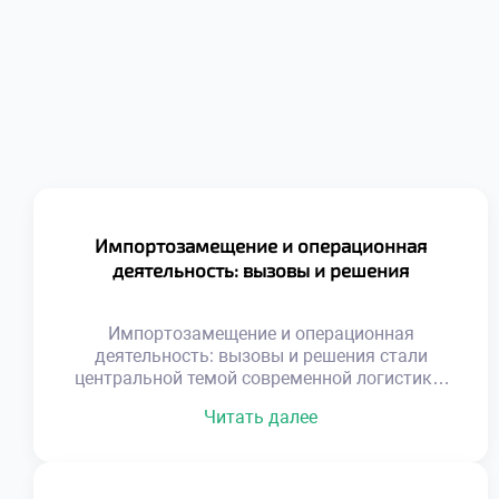
Импортозамещение и операционная
деятельность: вызовы и решения
Импортозамещение и операционная
деятельность: вызовы и решения стали
центральной темой современной логистики.
Глобальные изменения кардинально
Читать далее
трансформировали привычные цепочки
поставок ресурсов. Специалистам
приходится выстраивать новые маршруты в
сжатые сроки. Старые схемы работы