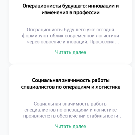
потеряли актуальность и эффективность.
Операционисты будущего: инновации и
Адаптация к новым условиям требует
изменения в профессии
нестандартного мышления и гибкости.
Трансформация экономики создает
уникальный спрос на квалифицированные
Операционисты будущего уже сегодня
кадры. Работодатели ищут специалистов, […]
формируют облик современной логистики
через освоение инноваций. Профессия
стремительно трансформируется под
Читать далее
влиянием технологий. Рутинные операции
уходят в прошлое безвозвратно. На смену им
приходят интеллектуальные задачи
управления. Специалист становится
архитектором сложных цифровых систем.
Социальная значимость работы
Гуманитарный аспект работы приобретает
специалистов по операциям и логистике
новое звучание. Выпускники должны быть
готовы к постоянным переменам.
Технологический прогресс меняет
Социальная значимость работы
требования к компетенциям. […]
специалистов по операциям и логистике
проявляется в обеспечении стабильности
жизни общества. Эта профессия выходит
Читать далее
далеко за рамки простой транспортировки
грузов или складского учета. Логисты