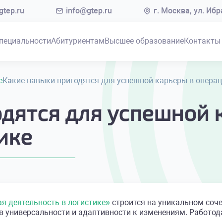
tep.ru
info@gtep.ru
г. Москва, ул. Иб
пециальности
Абитуриентам
Высшее образование
Контакты
е
Какие навыки пригодятся для успешной карьеры в операц
дятся для успешной 
ике
я деятельность в логистике»
строится на уникальном соче
в универсальности и адаптивности к изменениям. Работод