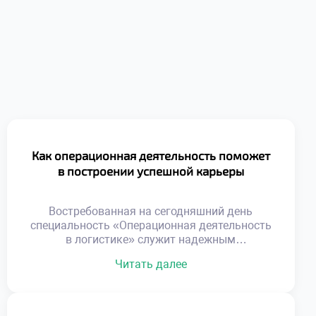
Как операционная деятельность поможет
в построении успешной карьеры
Востребованная на сегодняшний день
специальность «Операционная деятельность
в логистике» служит надежным
фундаментом для построения стремительной
Читать далее
и устойчивой карьеры. Данная
образовательная программа формирует
универсальный набор компетенций,
востребованных в любой экономической