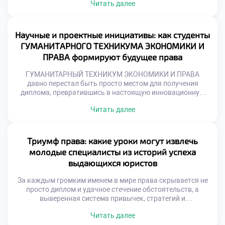
Читать далее
процессы напрямую влияют на глубину усвоенных
знаний, внутреннюю уверенность и успешность
дальнейшей карьеры. Именно поэтому качественное
обучение в московском техникуме становится тем самым
Научные и проектные инициативы: как студенты
надежным фундаментом, который закладывает
ГУМАНИТАРНОГО ТЕХНИКУМА ЭКОНОМИКИ И
правильные алгоритмы подготовки и […]
ПРАВА формируют будущее права
ГУМАНИТАРНЫЙ ТЕХНИКУМ ЭКОНОМИКИ И ПРАВА
давно перестал быть просто местом для получения
диплома, превратившись в настоящую инновационную
лабораторию, где рождаются смелые правовые
Читать далее
концепции. В этом уникальном пространстве
академические традиции встречаются с вызовами
цифровой эпохи, открывая простор для нестандартного
взгляда на право. Именно поэтому качественное
Триумф права: какие уроки могут извлечь
обучение в московском техникуме позволяет учащимся
молодые специалисты из историй успеха
не просто изучать догмы, а […]
выдающихся юристов
За каждым громким именем в мире права скрывается не
просто диплом и удачное стечение обстоятельств, а
выверенная система привычек, стратегий и
непрекращающейся работы над собой. Истории триумфа
Читать далее
мэтров юриспруденции служат бесценным учебником для