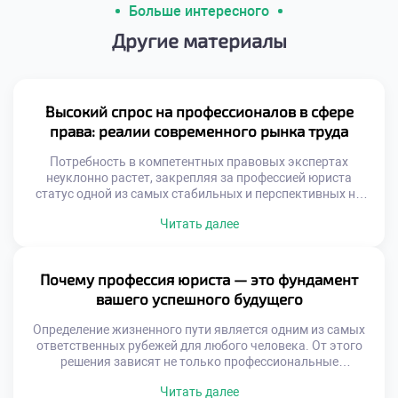
Больше интересного
Другие материалы
Высокий спрос на профессионалов в сфере
права: реалии современного рынка труда
Потребность в компетентных правовых экспертах
неуклонно растет, закрепляя за профессией юриста
статус одной из самых стабильных и перспективных на
рынке труда. В этом материале мы проанализируем
Читать далее
факторы, обуславливающие такой спрос, обозначим
наиболее динамично развивающиеся юридические ниши,
изучим актуальные тренды найма и специфику работы
правоведов в ключевых секторах экономики. Почему
Почему профессия юриста — это фундамент
юристы незаменимы в эпоху цифровой трансформации?
вашего успешного будущего
[…]
Определение жизненного пути является одним из самых
ответственных рубежей для любого человека. От этого
решения зависят не только профессиональные
достижения, но и личностная эволюция, положение в
Читать далее
социуме и уровень материального достатка.