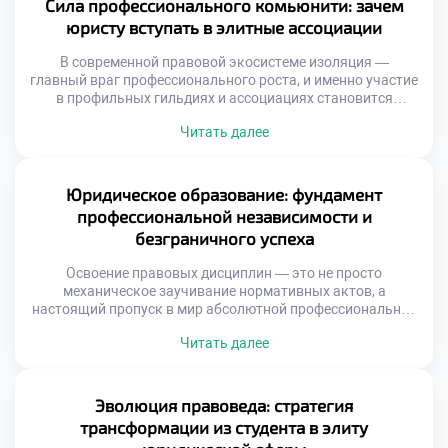
Сила профессионального комьюнити: зачем
становится тем самым стратегическим […]
юристу вступать в элитные ассоциации
В современной правовой экосистеме изоляция —
главный враг профессионального роста, и именно участие
в профильных гильдиях и ассоциациях становится
маркером принадлежности к элите юридического
Читать далее
сообщества. Интеграция в такие структуры открывает
доступ к закрытым базам знаний, передовым практикам
и мощному ресурсу коллективного интеллекта, без
которых невозможно представить карьеру топового
Юридическое образование: фундамент
специалиста. Именно поэтому продуманное обучение в
профессиональной независимости и
московском […]
безграничного успеха
Освоение правовых дисциплин — это не просто
механическое заучивание нормативных актов, а
настоящий пропуск в мир абсолютной профессиональной
независимости и финансового процветания. Этот
Читать далее
увлекательный маршрут не заканчивается вручением
заветного диплома; он распахивает двери в экосистему
возможностей, где каждая новая правовая коллизия
становится плацдармом для триумфа и самореализации.
Эволюция правоведа: стратегия
Именно поэтому качественное обучение в московском
трансформации из студента в элиту
техникуме становится […]