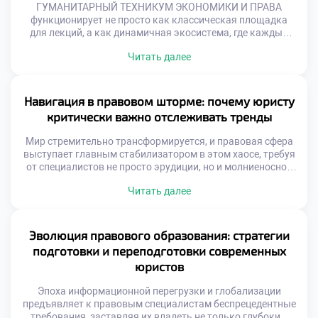
ГУМАНИТАРНЫЙ ТЕХНИКУМ ЭКОНОМИКИ И ПРАВА
функционирует не просто как классическая площадка
для лекций, а как динамичная экосистема, где каждый
элемент нацелен на формирование элитного мышления и
Читать далее
лидерских качеств. Здесь не просто заучивают
параграфы, а создают уникальную среду для генерации
инновационных идей и подготовки кадров, способных
вершить позитивные перемены. Именно поэтому
Навигация в правовом шторме: почему юристу
продуманное обучение в московском техникуме […]
критически важно отслеживать тренды
Мир стремительно трансформируется, и правовая сфера
выступает главным стабилизатором в этом хаосе, требуя
от специалистов не просто эрудиции, но и молниеносной
адаптивности. Отслеживание новейших векторов
Читать далее
развития права перестало быть просто полезной
привычкой, превратившись в абсолютную необходимость
для сохранения конкурентоспособности. Именно поэтому
осознанное обучение в московском техникуме становится
Эволюция правового образования: стратегии
тем самым надежным компасом, который позволяет
подготовки и переподготовки современных
будущим экспертам […]
юристов
Эпоха информационной перегрузки и глобализации
предъявляет к правовым специалистам беспрецедентные
требования, заставляя их владеть не только глубоким