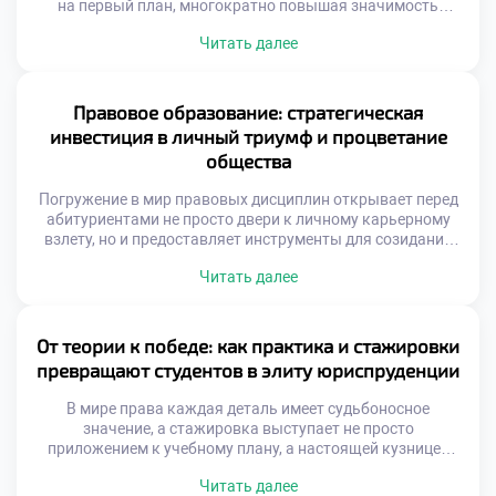
на первый план, многократно повышая значимость
правовой профессии. Специалисты в этой области давно
Читать далее
перестали быть просто толкователями нормативных
актов, превратившись в настоящих архитекторов
общественных изменений и гарантов баланса между
частными интересами и государственным благом.
Правовое образование: стратегическая
Именно поэтому осознанное обучение в хорошем
инвестиция в личный триумф и процветание
техникуме становится тем самым […]
общества
Погружение в мир правовых дисциплин открывает перед
абитуриентами не просто двери к личному карьерному
взлету, но и предоставляет инструменты для созидания
здорового, справедливого социума. Студенты,
Читать далее
постигающие тонкости законодательства, по сути,
становятся архитекторами грядущих перемен,
способными трансформировать устаревшие структуры и
отстаивать верховенство закона. Именно поэтому
От теории к победе: как практика и стажировки
осознанное обучение в московском техникуме выступает
превращают студентов в элиту юриспруденции
тем самым надежным трамплином, который […]
В мире права каждая деталь имеет судьбоносное
значение, а стажировка выступает не просто
приложением к учебному плану, а настоящей кузницей
профессиональных компетенций. Как же погружение в
Читать далее
реальную правовую среду трансформирует сознание