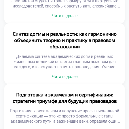
лабиринтов студенты трансформируются в виртуозных
исследователей, способных распутывать сложнейшие
юридические казусы и находить элегантные выходы из
Читать далее
тупиковых ситуаций. Профессия адвоката, судьи или
корпоративного консультанта подразумевает не просто
энциклопедическое знание кодексов, но и мастерство
ведения переговоров, безупречную защиту интересов и
Синтез догмы и реальности: как гармонично
искусство построения неопровержимой аргументации.
объединить теорию и практику в правовом
Именно поэтому качественное обучение в […]
образовании
Дилемма синтеза академических догм и реальных
жизненных коллизий остается главным вызовом для
каждого, кто вступает на путь правоведения. Умение
виртуозно балансировать между буквой закона и живой
Читать далее
судебной практикой отличает настоящего мастера от
простого исполнителя. Именно поэтому осознанное
обучение в московском техникуме становится тем самым
надежным трамплином, который позволяет будущим
Подготовка к экзаменам и сертификация:
экспертам с первых дней погружаться в […]
стратегии триумфа для будущих правоведов
Подготовка к экзаменам и получение профессиональной
сертификации — это не просто формальные этапы
академического пути, а важнейшие вехи, определяющие
уровень компетентности будущего правоведа. Эти