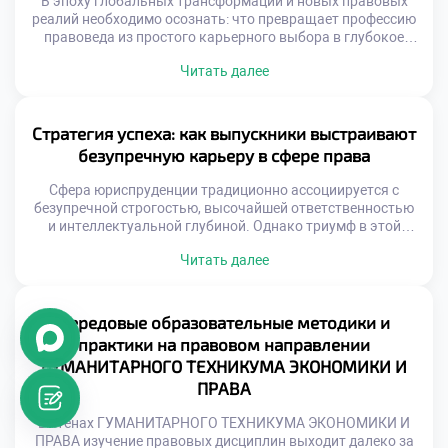
В эпоху глобальных трансформаций и новых правовых
реалий необходимо осознать: что превращает профессию
правоведа из простого карьерного выбора в глубокое
общественное служение? Размышляя об этом, мы
Читать далее
неизбежно приходим к пониманию фундаментальной
роли юристов в поддержании правопорядка и защите
базовых свобод. Именно поэтому осознанная учеба в
техникуме становится тем самым надежным
Стратегия успеха: как выпускники выстраивают
фундаментом, который позволяет будущим специалистам
безупречную карьеру в сфере права
[…]
Сфера юриспруденции традиционно ассоциируется с
безупречной строгостью, высочайшей ответственностью
и интеллектуальной глубиной. Однако триумф в этой
профессии зависит не только от энциклопедических
Читать далее
знаний законов, но и от таланта виртуозно применять их
в реальных жизненных коллизиях. Именно поэтому
осознанная учеба в техникуме становится тем самым
надежным трамплином, который позволяет будущим
Передовые образовательные методики и
специалистам заложить фундамент для долгосрочного
практики на правовом направлении
профессионального […]
ГУМАНИТАРНОГО ТЕХНИКУМА ЭКОНОМИКИ И
ПРАВА
В стенах ГУМАНИТАРНОГО ТЕХНИКУМА ЭКОНОМИКИ И
ПРАВА изучение правовых дисциплин выходит далеко за