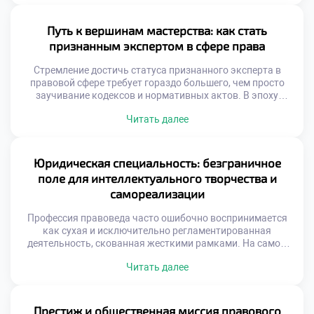
тех, кто только начинает свой профессиональный путь.
Именно поэтому качественное обучение в московском
техникуме закладывает тот самый надежный фундамент,
Путь к вершинам мастерства: как стать
на котором впоследствии […]
признанным экспертом в сфере права
Стремление достичь статуса признанного эксперта в
правовой сфере требует гораздо большего, чем просто
заучивание кодексов и нормативных актов. В эпоху
стремительной трансформации законодательной базы
Читать далее
будущему специалисту необходимо оттачивать
прикладные навыки, аналитический аппарат и
нестандартное мышление. Именно поэтому качественное
обучение в московском техникуме становится тем самым
Юридическая специальность: безграничное
надежным трамплином, который закладывает прочный
поле для интеллектуального творчества и
фундамент для превращения амбициозного студента […]
самореализации
Профессия правоведа часто ошибочно воспринимается
как сухая и исключительно регламентированная
деятельность, скованная жесткими рамками. На самом
же деле, это динамичное поле, открывающее
Читать далее
безграничные горизонты для интеллектуального
творчества и глубокой личностной самореализации.
Именно поэтому качественное обучение в московском
техникуме становится надежным трамплином,
Престиж и общественная миссия правового