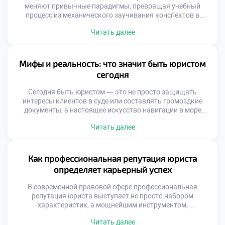
меняют привычные парадигмы, превращая учебный
процесс из механического заучивания конспектов в
динамичный синтез классических академических
Читать далее
традиций и передовых цифровых решений. Современные
инструменты открывают доступ к знаниям, которые еще
вчера казались футуристическими: от виртуальных залов
судебных заседаний до алгоритмов на базе нейросетей
Мифы и реальность: что значит быть юристом
для разбора сложных правовых коллизий. Чтобы
сегодня
успешно освоить […]
Сегодня быть юристом — это не просто защищать
интересы клиентов в суде или составлять громоздкие
документы, а настоящее искусство навигации в море
нормативных актов, где мифы о блестящей карьере
Читать далее
соседствуют с суровой реальностью ежедневной
практики. Чтобы успешно ориентироваться в этом
многогранном мире и гармонично сочетать теорию с
практикой, фундаментальным шагом становится хорошее
Как профессиональная репутация юриста
образование в техникуме […]
определяет карьерный успех
В современной правовой сфере профессиональная
репутация юриста выступает не просто набором
характеристик, а мощнейшим инструментом,
открывающим двери к самым перспективным
Читать далее
возможностям. Подобно искусной шахматной партии, где