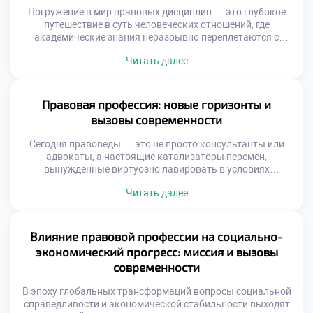
Погружение в мир правовых дисциплин — это глубокое
путешествие в суть человеческих отношений, где
академические знания неразрывно переплетаются с
моральными и этическими дилеммами. В этом
Читать далее
пространстве, среди кодексов и прецедентов,
закладывается не только аналитический аппарат, но и
фундаментальные жизненные ориентиры, определяющие
путь будущих адвокатов, судей и правозащитников.
Правовая профессия: новые горизонты и
Именно поэтому осознанное обучение в хорошем
вызовы современности
техникуме становится […]
Сегодня правоведы — это не просто консультанты или
адвокаты, а настоящие катализаторы перемен,
вынужденные виртуозно лавировать в условиях
турбулентного мира. С одной стороны, цифровизация
Читать далее
распахивает перед ними безграничные карьерные
перспективы, с другой — генерирует сложнейшие кейсы,
требующие междисциплинарной эрудиции. Именно
поэтому осознанное обучение в хорошем техникуме
Влияние правовой профессии на социально-
становится тем самым надежным фундаментом, который
экономический прогресс: миссия и вызовы
позволяет будущим экспертам […]
современности
В эпоху глобальных трансформаций вопросы социальной
справедливости и экономической стабильности выходят