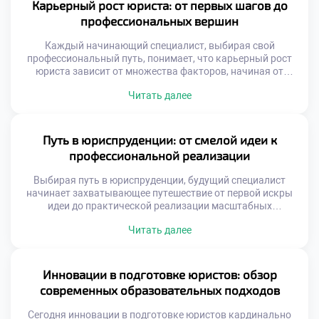
амбиций. Чтобы успешно ориентироваться в этом […]
Карьерный рост юриста: от первых шагов до
профессиональных вершин
Каждый начинающий специалист, выбирая свой
профессиональный путь, понимает, что карьерный рост
юриста зависит от множества факторов, начиная от
фундаментальных академических знаний и заканчивая
Читать далее
умением гибко адаптироваться к меняющимся реалиям.
От защиты базовых прав граждан до участия в
масштабных международных сделках — спектр
перспектив в этой сфере поистине безграничен. Правовое
Путь в юриспруденции: от смелой идеи к
дело требует не только острого ума […]
профессиональной реализации
Выбирая путь в юриспруденции, будущий специалист
начинает захватывающее путешествие от первой искры
идеи до практической реализации масштабных
социальных изменений. В этой профессиональной сфере
Читать далее
творческая креативность и строгая логика сплетаются в
удивительную симфонию, где каждое принятое решение
способно лечь в основу новых норм, оберегающих права и
свободы граждан. Чтобы успешно преодолеть этот
Инновации в подготовке юристов: обзор
сложный маршрут и превратить […]
современных образовательных подходов
Сегодня инновации в подготовке юристов кардинально