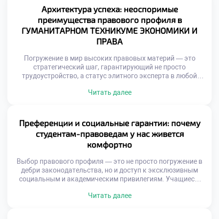
московском техникуме становится тем самым надежным
Архитектура успеха: неоспоримые
компасом, который помогает будущим экспертам
преимущества правового профиля в
эффективно овладевать сложными […]
ГУМАНИТАРНОМ ТЕХНИКУМЕ ЭКОНОМИКИ И
ПРАВА
Погружение в мир высоких правовых материй — это
стратегический шаг, гарантирующий не просто
трудоустройство, а статус элитного эксперта в любой
экономической ситуации. Освоение тонкостей
Читать далее
законотворчества, судебной практики и международных
конвенций превращает выпускника в универсального
специалиста на рынке труда, способного решать задачи
любой сложности. Именно поэтому продуманное
Преференции и социальные гарантии: почему
обучение в московском техникуме становится тем самым
студентам-правоведам у нас живется
надежным трамплином, […]
комфортно
Выбор правового профиля — это не просто погружение в
дебри законодательства, но и доступ к эксклюзивным
социальным и академическим привилегиям. Учащиеся,
доверившие свое будущее этой благородной сфере,
Читать далее
обретают мощный фундамент для личного и карьерного
взлета. Именно поэтому качественное обучение в
московском техникуме становится настоящим пропуском