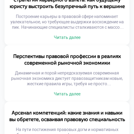
техникуме закладывает первые […]
юристу выстроить безупречный путь к вершине
Построение карьеры в правовой сфере напоминает
увлекательное, но требующее выдержки восхождение на
пик. Начинающие специалисты сталкиваются с массой
вызовов: от выбора узкой специализации до
Читать далее
выстраивания надежной сети профессиональных
контактов. Именно поэтому осознанное обучение в
московском техникуме становится тем самым надежным
фундаментом, который позволяет студентам не просто
Перспективы правовой профессии в реалиях
усваивать теорию, а с первых курсов закладывать
современной рыночной экономики
алгоритмы своего […]
Динамичная и порой непредсказуемая современная
рыночная экономика диктует правозащитникам новые,
жесткие правила игры, требуя не просто
энциклопедических знаний, но и молниеносной
Читать далее
адаптивности. В эпоху, когда классическое право
пересекается с цифровой трансформацией и
глобальными трендами, юрист превращается в
ключевого архитектора инноваций. Именно поэтому
Арсенал компетенций: какие знания и навыки
качественное обучение в московском техникуме
вы обретете, осваивая правовую специальность
становится тем самым стратегическим активом, который
позволяет будущим […]
На пути постижения правовых догм и нормативных