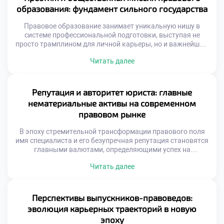
позволяющим будущим экспертам не просто
образования: фундамент сильного государства
механически следовать букве закона, а выступать
настоящими архитекторами правовых […]
Правовое образование занимает уникальную нишу в
системе профессиональной подготовки, выступая не
просто трамплином для личной карьеры, но и важнейшим
драйвером общественного прогресса. Освоение этой
Читать далее
дисциплины наделяет специалистов инструментами для
защиты справедливости, обеспечения законности и
построения цивилизованного диалога между
государством и личностью. Именно поэтому осознанное
Репутация и авторитет юриста: главные
обучение в московском техникуме становится тем самым
нематериальные активы на современном
надежным фундаментом, который в […]
правовом рынке
В эпоху стремительной трансформации правового поля
имя специалиста и его безупречная репутация становятся
главными валютами, определяющими успех на
высококонкурентном рынке труда. Эти факторы не
Читать далее
просто ускоряют карьерный лифт, но и формируют
фундаментальное доверие со стороны доверителей и
коллег по цеху. Именно поэтому качественное обучение в
московском техникуме закладывает первые кирпичики
Перспективы выпускников-правоведов:
этого имиджа, приучая будущих экспертов […]
эволюция карьерных траекторий в новую
эпоху