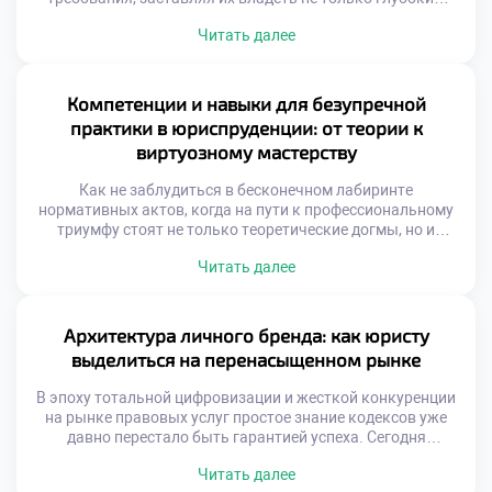
пониманием норм права, но и гибким набором
Читать далее
компетенций для навигации в стремительно меняющейся
реальности. Этот непростой образовательный маршрут
трансформируется в настоящее искусство, где равный вес
имеют теоретический фундамент, прикладная практика,
Компетенции и навыки для безупречной
критический анализ и внедрение инноваций. Именно
практики в юриспруденции: от теории к
поэтому качественное […]
виртуозному мастерству
Как не заблудиться в бесконечном лабиринте
нормативных актов, когда на пути к профессиональному
триумфу стоят не только теоретические догмы, но и
жесткие требования реальной практики? Представьте
Читать далее
себе идеального правоведа: он виртуозно ориентируется
в процессуальных тонкостях, находит общий язык с
самыми сложными доверителями и обладает
аналитическим даром предвидеть последствия любого
Архитектура личного бренда: как юристу
своего действия. Именно поэтому качественное обучение
выделиться на перенасыщенном рынке
[…]
В эпоху тотальной цифровизации и жесткой конкуренции
на рынке правовых услуг простое знание кодексов уже
давно перестало быть гарантией успеха. Сегодня
настоящий профессионал — это не просто исполнитель, а
Читать далее
создатель собственной уникальной идентичности,