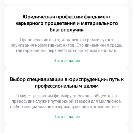
Юриспруденция в этом плане занимает уникальную нишу,
предоставляя действенные рычаги воздействия на
общественные процессы и открывая широкие горизонты.
Юридическая профессия: фундамент
В этом материале мы разберем, почему […]
карьерного процветания и материального
благополучия
Правоведение выходит далеко за рамки сухого
заучивания нормативных актов. Это динамичная среда,
где гармонично переплетаются интересы личности,
общества и государства. Выбор профессии юриста дарит
Читать далее
широкие горизонты: от построения блестящей карьеры до
реального влияния на общественные процессы. В этом
материале мы разберем, как правовое образование
воспитывает будущих руководителей, почему данная
Выбор специализации в юриспруденции: путь к
специальность гарантирует карьерный лифт и какие […]
профессиональным целям
В мире, где законы формируют основы общества, а
правосудие служит путеводной звездой для миллионов,
выбор специализации в юриспруденции открывает перед
вами двери в бескрайние просторы правовых знаний и
Читать далее
карьерных возможностей. Это не просто вопрос о том,
какую отрасль права изучать; это глубокое путешествие
внутрь себя, исследование собственных ценностей и