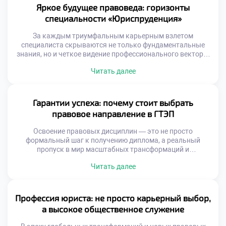
в мир больших возможностей, где каждый студент
Яркое будущее правоведа: горизонты
окружен заботой и […]
специальности «Юриспруденция»
За каждым триумфальным карьерным взлетом
специалиста скрываются не только фундаментальные
знания, но и четкое видение профессионального вектора.
Правоведы выступают главными гарантами
Читать далее
справедливости, охватывая в своей деятельности всё: от
тонкостей уголовного процесса до сложных
корпоративных сделок. Именно поэтому качественное
обучение в московском техникуме становится тем самым
Гарантии успеха: почему стоит выбрать
надежным стартом, который позволяет будущим
правовое направление в ГТЭП
экспертам не просто освоить нормы, […]
Освоение правовых дисциплин — это не просто
формальный шаг к получению диплома, а реальный
пропуск в мир масштабных трансформаций и
безграничных карьерных горизонтов. Под руководством
Читать далее
мастеров своего дела учащиеся прокачивают
критическое мышление и обретают уникальный
инструментарий, без которого невозможна триумфальная
юридическая практика. Именно поэтому качественное
Профессия юриста: не просто карьерный выбор,
обучение в московском техникуме становится той самой
а высокое общественное служение
надежной гарантией, которая […]