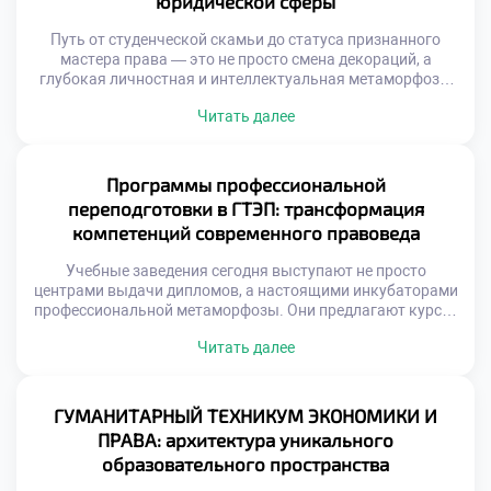
юридической сферы
Путь от студенческой скамьи до статуса признанного
мастера права — это не просто смена декораций, а
глубокая личностная и интеллектуальная метаморфоза.
Начинающие специалисты сталкиваются с колоссальным
Читать далее
давлением: от необходимости вызубрить массивы
нормативных актов до оттачивания искусства жестких
переговоров. Именно поэтому осознанное обучение в
московском техникуме становится тем самым надежным
Программы профессиональной
трамплином, который позволяет будущим экспертам не
переподготовки в ГТЭП: трансформация
[…]
компетенций современного правоведа
Учебные заведения сегодня выступают не просто
центрами выдачи дипломов, а настоящими инкубаторами
профессиональной метаморфозы. Они предлагают курсы,
которые не просто освежают память, а кардинально
Читать далее
меняют парадигму правового мышления, интегрируя
цифровые инструменты, медиацию и этические
стандарты. Именно поэтому продуманное обучение в
московском техникуме становится тем самым
ГУМАНИТАРНЫЙ ТЕХНИКУМ ЭКОНОМИКИ И
стратегическим активом, который превращает
ПРАВА: архитектура уникального
специалиста в универсального бойца, готового к […]
образовательного пространства