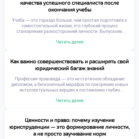
качества успешного специалиста после
потенциал каждого […]
окончания учебы
Учеба — это гораздо больше, чем простая подготовка к
самостоятельной жизни; это глубокий процесс
становления разносторонней личности. Выпускник
юридического профиля, покидающий стены ГТЭП,
Читать далее
обладает уникальным набором компетенций,
способствующих не только стремительному карьерному
взлету, но и глубокому пониманию тонкостей
общественных отношений. Такой специалист осознает:
Как важно совершенствовать и расширять свой
право представляет собой не просто свод сухих правил, а
юридический багаж знаний
действенный механизм, способный […]
Профессия правоведа — это не статичное обладание
дипломом, а бесконечный марафон по покорению новых
интеллектуальных вершин и постижению глубин
человеческих отношений. Каждое новое постановление
Читать далее
или судебный прецедент становится важнейшей вехой,
позволяющей эксперту виртуозно ориентироваться в
самых запутанных нормативных лабиринтах. Именно
поэтому осознанное обучение в хорошем техникуме
Ценности и право: почему изучение
закладывает тот самый несокрушимый фундамент,
юриспруденции — это формирование личности,
который превращает вчерашнего студента […]
а не просто заучивание норм