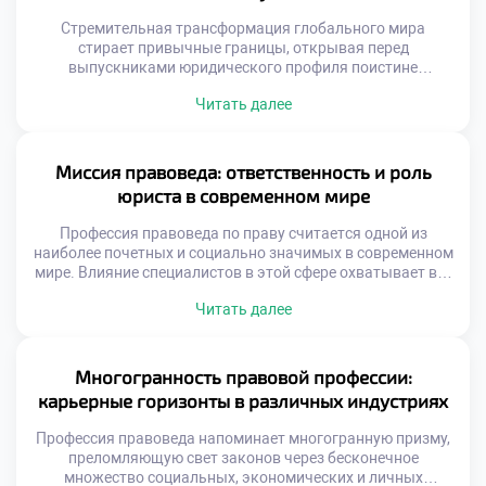
Стремительная трансформация глобального мира
стирает привычные границы, открывая перед
выпускниками юридического профиля поистине
безграничные горизонты. На смену шаблонным
Читать далее
маршрутам приходят неординарные векторы развития,
позволяющие специалистам не просто отстаивать
законные интересы, но и напрямую влиять на
формирование ценностей будущего общества. Именно
Миссия правоведа: ответственность и роль
поэтому качественное обучение в московском техникуме
юриста в современном мире
становится тем самым надежным фундаментом, который
вооружает будущих экспертов […]
Профессия правоведа по праву считается одной из
наиболее почетных и социально значимых в современном
мире. Влияние специалистов в этой сфере охватывает все
уровни общественной жизни, от бытовых споров до
Читать далее
глобальных государственных процессов. Именно поэтому
качественное обучение в московском техникуме
становится тем самым надежным фундаментом, который
закладывает основы будущей ответственности и
Многогранность правовой профессии:
профессионального долга. Юристы выступают главными
карьерные горизонты в различных индустриях
[…]
Профессия правоведа напоминает многогранную призму,
преломляющую свет законов через бесконечное
множество социальных, экономических и личных