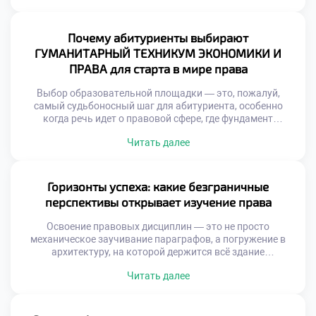
будущего специалиста и формирует его интуицию?
Именно поэтому осознанное обучение в московском
техникуме становится тем самым надежным трамплином,
Почему абитуриенты выбирают
который позволяет студентам с первых дней […]
ГУМАНИТАРНЫЙ ТЕХНИКУМ ЭКОНОМИКИ И
ПРАВА для старта в мире права
Выбор образовательной площадки — это, пожалуй,
самый судьбоносный шаг для абитуриента, особенно
когда речь идет о правовой сфере, где фундамент
определяет всю дальнейшую карьеру. От качества
Читать далее
полученных знаний напрямую зависят профессиональная
компетентность и способность выдерживать жесткую
конкуренцию на рынке труда. Именно поэтому
продуманное обучение в московском техникуме
Горизонты успеха: какие безграничные
становится тем самым стратегическим активом, который
перспективы открывает изучение права
выбирают амбициозные […]
Освоение правовых дисциплин — это не просто
механическое заучивание параграфов, а погружение в
архитектуру, на которой держится всё здание
современного цивилизованного общества. В эпоху, когда
Читать далее
правовые нормы регулируют каждый шаг бизнеса и
личной жизни, профессия правоведа становится главным
ключом к стабильности и реальному влиянию. Именно
поэтому качественное обучение в московском техникуме