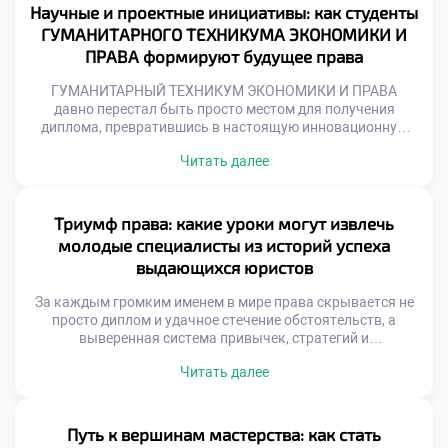
обучение в московском техникуме становится тем самым
Научные и проектные инициативы: как студенты
надежным фундаментом, который закладывает
ГУМАНИТАРНОГО ТЕХНИКУМА ЭКОНОМИКИ И
правильные алгоритмы подготовки и […]
ПРАВА формируют будущее права
ГУМАНИТАРНЫЙ ТЕХНИКУМ ЭКОНОМИКИ И ПРАВА
давно перестал быть просто местом для получения
диплома, превратившись в настоящую инновационную
лабораторию, где рождаются смелые правовые
Читать далее
концепции. В этом уникальном пространстве
академические традиции встречаются с вызовами
цифровой эпохи, открывая простор для нестандартного
взгляда на право. Именно поэтому качественное
Триумф права: какие уроки могут извлечь
обучение в московском техникуме позволяет учащимся
молодые специалисты из историй успеха
не просто изучать догмы, а […]
выдающихся юристов
За каждым громким именем в мире права скрывается не
просто диплом и удачное стечение обстоятельств, а
выверенная система привычек, стратегий и
непрекращающейся работы над собой. Истории триумфа
Читать далее
мэтров юриспруденции служат бесценным учебником для
тех, кто только начинает свой профессиональный путь.
Именно поэтому качественное обучение в московском
техникуме закладывает тот самый надежный фундамент,
Путь к вершинам мастерства: как стать
на котором впоследствии […]