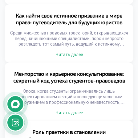
фундаментальная теория неразрывно переплетается с
суровой практикой, а каждый разобранный кейс
становится ступенью к будущему профессиональному
Как найти свое истинное призвание в мире
триумфу. Именно поэтому осознанная учеба в техникуме
права: путеводитель для будущих юристов
здесь воспринимается не […]
Среди множества правовых траекторий, открывающихся
перед начинающими специалистами, порой непросто
разглядеть тот самый путь, ведущий к истинному
призванию. Юриспруденция — это не просто сухой свод
Читать далее
нормативных актов, а живой, пульсирующий мир
вызовов и безграничных возможностей. Именно поэтому
осознанная учеба в техникуме становится тем самым
надежным компасом, который помогает студентам не
Менторство и карьерное консультирование:
только освоить законы, но и […]
секретный код успеха студентов-правоведов
Эпоха, когда студенты ограничивались лишь
конспектированием лекций и последующим слепым
погружением в профессиональную неизвестность,
безвозвратно ушла в прошлое. Сегодняшним
Читать далее
начинающим правоведам приходится решать куда более
сложную задачу — гармонично синтезировать
фундаментальную теорию с суровыми реалиями
юридической практики. Именно поэтому продуманная
Роль практики в становлении
учеба в техникуме сегодня неразрывно связана с