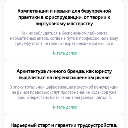
трансформируется в настоящее искусство, где равный вес
имеют теоретический фундамент, прикладная практика,
Компетенции и навыки для безупречной
критический анализ и внедрение инноваций. Именно
практики в юриспруденции: от теории к
поэтому качественное […]
виртуозному мастерству
Как не заблудиться в бесконечном лабиринте
нормативных актов, когда на пути к профессиональному
триумфу стоят не только теоретические догмы, но и
жесткие требования реальной практики? Представьте
Читать далее
себе идеального правоведа: он виртуозно ориентируется
в процессуальных тонкостях, находит общий язык с
самыми сложными доверителями и обладает
аналитическим даром предвидеть последствия любого
Архитектура личного бренда: как юристу
своего действия. Именно поэтому качественное обучение
выделиться на перенасыщенном рынке
[…]
В эпоху тотальной цифровизации и жесткой конкуренции
на рынке правовых услуг простое знание кодексов уже
давно перестало быть гарантией успеха. Сегодня
настоящий профессионал — это не просто исполнитель, а
Читать далее
создатель собственной уникальной идентичности,
которая притягивает доверителей как магнит. Именно
поэтому качественное обучение в московском техникуме
становится тем самым надежным фундаментом, с
Карьерный старт и гарантии трудоустройства: