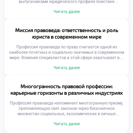
выпускниками юридического профиля поистине
безграничные горизонты. На смену шаблонным
Читать далее
маршрутам приходят неординарные векторы развития,
позволяющие специалистам не просто отстаивать
законные интересы, но и напрямую влиять на
формирование ценностей будущего общества. Именно
Миссия правоведа: ответственность и роль
поэтому качественное обучение в московском техникуме
юриста в современном мире
становится тем самым надежным фундаментом, который
вооружает будущих экспертов […]
Профессия правоведа по праву считается одной из
наиболее почетных и социально значимых в современном
мире. Влияние специалистов в этой сфере охватывает все
уровни общественной жизни, от бытовых споров до
Читать далее
глобальных государственных процессов. Именно поэтому
качественное обучение в московском техникуме
становится тем самым надежным фундаментом, который
закладывает основы будущей ответственности и
Многогранность правовой профессии:
профессионального долга. Юристы выступают главными
карьерные горизонты в различных индустриях
[…]
Профессия правоведа напоминает многогранную призму,
преломляющую свет законов через бесконечное
множество социальных, экономических и личных
плоскостей. Будь то зал судебных заседаний, совет
Читать далее
директоров транснациональной корпорации или
международный арбитраж, специалист с юридическим