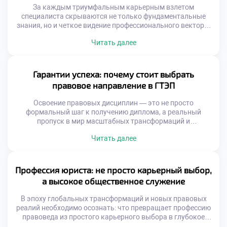
За каждым триумфальным карьерным взлетом
специалиста скрываются не только фундаментальные
знания, но и четкое видение профессионального вектора.
Правоведы выступают главными гарантами
Читать далее
справедливости, охватывая в своей деятельности всё: от
тонкостей уголовного процесса до сложных
корпоративных сделок. Именно поэтому качественное
обучение в московском техникуме становится тем самым
Гарантии успеха: почему стоит выбрать
надежным стартом, который позволяет будущим
правовое направление в ГТЭП
экспертам не просто освоить нормы, […]
Освоение правовых дисциплин — это не просто
формальный шаг к получению диплома, а реальный
пропуск в мир масштабных трансформаций и
безграничных карьерных горизонтов. Под руководством
Читать далее
мастеров своего дела учащиеся прокачивают
критическое мышление и обретают уникальный
инструментарий, без которого невозможна триумфальная
юридическая практика. Именно поэтому качественное
Профессия юриста: не просто карьерный выбор,
обучение в московском техникуме становится той самой
а высокое общественное служение
надежной гарантией, которая […]
В эпоху глобальных трансформаций и новых правовых
реалий необходимо осознать: что превращает профессию
правоведа из простого карьерного выбора в глубокое
общественное служение? Размышляя об этом, мы