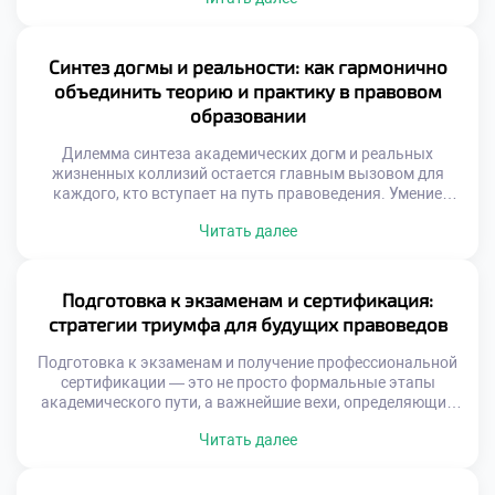
тупиковых ситуаций. Профессия адвоката, судьи или
корпоративного консультанта подразумевает не просто
энциклопедическое знание кодексов, но и мастерство
ведения переговоров, безупречную защиту интересов и
Синтез догмы и реальности: как гармонично
искусство построения неопровержимой аргументации.
объединить теорию и практику в правовом
Именно поэтому качественное обучение в […]
образовании
Дилемма синтеза академических догм и реальных
жизненных коллизий остается главным вызовом для
каждого, кто вступает на путь правоведения. Умение
виртуозно балансировать между буквой закона и живой
Читать далее
судебной практикой отличает настоящего мастера от
простого исполнителя. Именно поэтому осознанное
обучение в московском техникуме становится тем самым
надежным трамплином, который позволяет будущим
Подготовка к экзаменам и сертификация:
экспертам с первых дней погружаться в […]
стратегии триумфа для будущих правоведов
Подготовка к экзаменам и получение профессиональной
сертификации — это не просто формальные этапы
академического пути, а важнейшие вехи, определяющие
уровень компетентности будущего правоведа. Эти
Читать далее
процессы напрямую влияют на глубину усвоенных
знаний, внутреннюю уверенность и успешность
дальнейшей карьеры. Именно поэтому качественное