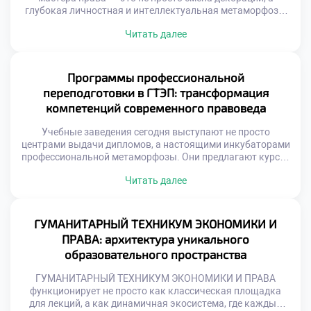
глубокая личностная и интеллектуальная метаморфоза.
Начинающие специалисты сталкиваются с колоссальным
Читать далее
давлением: от необходимости вызубрить массивы
нормативных актов до оттачивания искусства жестких
переговоров. Именно поэтому осознанное обучение в
московском техникуме становится тем самым надежным
Программы профессиональной
трамплином, который позволяет будущим экспертам не
переподготовки в ГТЭП: трансформация
[…]
компетенций современного правоведа
Учебные заведения сегодня выступают не просто
центрами выдачи дипломов, а настоящими инкубаторами
профессиональной метаморфозы. Они предлагают курсы,
которые не просто освежают память, а кардинально
Читать далее
меняют парадигму правового мышления, интегрируя
цифровые инструменты, медиацию и этические
стандарты. Именно поэтому продуманное обучение в
московском техникуме становится тем самым
ГУМАНИТАРНЫЙ ТЕХНИКУМ ЭКОНОМИКИ И
стратегическим активом, который превращает
ПРАВА: архитектура уникального
специалиста в универсального бойца, готового к […]
образовательного пространства
ГУМАНИТАРНЫЙ ТЕХНИКУМ ЭКОНОМИКИ И ПРАВА
функционирует не просто как классическая площадка
для лекций, а как динамичная экосистема, где каждый