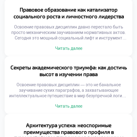
бэкграундом всегда остается ключевым архитектором
происходящих процессов. Именно поэтому осознанное
Правовое образование как катализатор
обучение в московском техникуме становится тем самым
социального роста и личностного лидерства
надежным компасом, который помогает абитуриентам не
заблудиться […]
Освоение правовых дисциплин давно перестало быть
просто механическим заучиванием нормативных актов.
Сегодня это мощный социальный лифт и инструмент
трансформации, способный изменить как отдельную
Читать далее
личность, так и общество в целом. В эпоху глобализации
и цифровых вызовов именно грамотное понимание
правового поля становится фундаментом для
личностного и общественного прогресса, и качественное
Секреты академического триумфа: как достичь
обучение в московском техникуме выступает здесь […]
высот в изучении права
Освоение правовых дисциплин — это не банальное
заучивание сухих параграфов, а захватывающее
интеллектуальное путешествие в мир безупречной логики,
глубокой аналитики и критического мышления. Студенты,
Читать далее
мечтающие о триумфе в профессии, неизбежно
сталкиваются с рядом серьезных интеллектуальных
вызовов. Именно поэтому качественное обучение в
московском техникуме становится тем самым надежным
Архитектура успеха: неоспоримые
компасом, который помогает будущим экспертам
преимущества правового профиля в
эффективно овладевать сложными […]