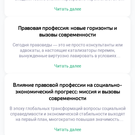
моральными и этическими дилеммами. В этом
Читать далее
пространстве, среди кодексов и прецедентов,
закладывается не только аналитический аппарат, но и
фундаментальные жизненные ориентиры, определяющие
путь будущих адвокатов, судей и правозащитников.
Правовая профессия: новые горизонты и
Именно поэтому осознанное обучение в хорошем
вызовы современности
техникуме становится […]
Сегодня правоведы — это не просто консультанты или
адвокаты, а настоящие катализаторы перемен,
вынужденные виртуозно лавировать в условиях
турбулентного мира. С одной стороны, цифровизация
Читать далее
распахивает перед ними безграничные карьерные
перспективы, с другой — генерирует сложнейшие кейсы,
требующие междисциплинарной эрудиции. Именно
поэтому осознанное обучение в хорошем техникуме
Влияние правовой профессии на социально-
становится тем самым надежным фундаментом, который
экономический прогресс: миссия и вызовы
позволяет будущим экспертам […]
современности
В эпоху глобальных трансформаций вопросы социальной
справедливости и экономической стабильности выходят
на первый план, многократно повышая значимость
правовой профессии. Специалисты в этой области давно
Читать далее
перестали быть просто толкователями нормативных