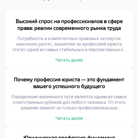
Высокий спрос на профессионалов в сфере
права: реалии современного рынка труда
Потребность в компетентных правовых экспертах
неуклонно растет, закрепляя за профессией юриста
статус одной из самых стабильных и перспективных на
рынке труда. В этом материале мы проанализируем
Читать далее
факторы, обуславливающие такой спрос, обозначим
наиболее динамично развивающиеся юридические ниши,
изучим актуальные тренды найма и специфику работы
правоведов в ключевых секторах экономики. Почему
Почему профессия юриста — это фундамент
юристы незаменимы в эпоху цифровой трансформации?
вашего успешного будущего
[…]
Определение жизненного пути является одним из самых
ответственных рубежей для любого человека. От этого
решения зависят не только профессиональные
достижения, но и личностная эволюция, положение в
Читать далее
социуме и уровень материального достатка.
Юриспруденция в этом плане занимает уникальную нишу,
предоставляя действенные рычаги воздействия на
общественные процессы и открывая широкие горизонты.
Юридическая профессия: фундамент