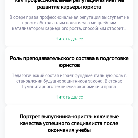
ориентироваться в этом многогранном мире, где
развитие карьеры юриста
добросовестная практика переплетается с личным
брендом, фундаментальным […]
В сфере права профессиональная репутация выступает не
просто абстрактным понятием, а мощнейшим
катализатором карьерного роста, способным отворить
двери к самым перспективным возможностям. Подобно
Читать далее
искусной шахматной партии, где каждый ход просчитан
наперед, построение имени юриста требует безупречного
внимания к деталям, стратегического видения и
выстраивания надежных профессиональных связей.
Роль преподавательского состава в подготовке
Чтобы успешно ориентироваться в этом многогранном
юристов
мире, где добросовестная […]
Педагогический состав играет фундаментальную роль в
становлении будущих защитников закона. В стенах
Гуманитарного техникума экономики и права
дипломированные эксперты не просто транслируют
Читать далее
сухую теорию, но и выступают в качестве наставников,
вдохновляющих учащихся и закладывающих прочный
базис для их профессионального будущего. Они являются
проводниками в мир реальных правовых вызовов,
Портрет выпускника-юриста: ключевые
умеющими разглядеть и раскрыть индивидуальный
качества успешного специалиста после
потенциал каждого […]
окончания учебы