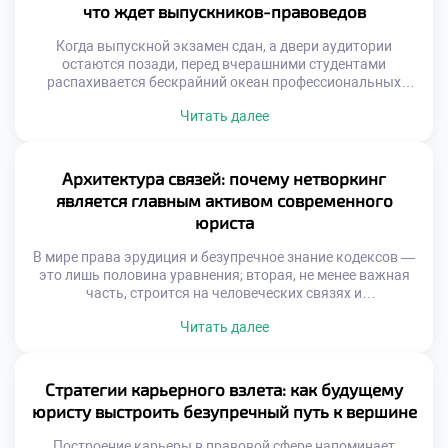
которого начинается построение сильного […]
что ждет выпускников-правоведов
Когда выпускной экзамен сдан, а двери аудитории
остаются позади, перед вчерашними студентами
распахивается бескрайний океан профессиональных
возможностей. Однако вместе с эйфорией приходит и
Читать далее
легкая тревога: как найти свое место в сложной правовой
экосистеме и превратить академические знания в
реальный капитал? Именно в этот момент на первый
план выходят реальные гарантии трудоустройства, ведь
Архитектура связей: почему нетворкинг
качественное обучение в […]
является главным активом современного
юриста
В мире права эрудиция и безупречное знание кодексов —
это лишь половина уравнения; вторая, не менее важная
часть, строится на человеческих связях и
профессиональной репутации. Комьюнити правоведов —
Читать далее
это не статичный список контактов в смартфоне, а
динамичная экосистема, непрерывно генерирующая
новые возможности, инсайты и нестандартные решения.
Именно поэтому качественное обучение в московском
Стратегии карьерного взлета: как будущему
техникуме закладывает первые […]
юристу выстроить безупречный путь к вершине
Построение карьеры в правовой сфере напоминает