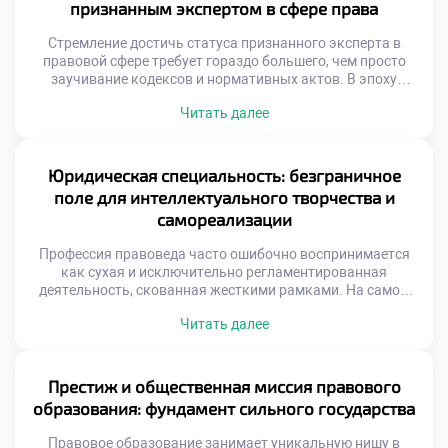
признанным экспертом в сфере права
Стремление достичь статуса признанного эксперта в
правовой сфере требует гораздо большего, чем просто
заучивание кодексов и нормативных актов. В эпоху
стремительной трансформации законодательной базы
Читать далее
будущему специалисту необходимо оттачивать
прикладные навыки, аналитический аппарат и
нестандартное мышление. Именно поэтому качественное
обучение в московском техникуме становится тем самым
Юридическая специальность: безграничное
надежным трамплином, который закладывает прочный
поле для интеллектуального творчества и
фундамент для превращения амбициозного студента […]
самореализации
Профессия правоведа часто ошибочно воспринимается
как сухая и исключительно регламентированная
деятельность, скованная жесткими рамками. На самом
же деле, это динамичное поле, открывающее
Читать далее
безграничные горизонты для интеллектуального
творчества и глубокой личностной самореализации.
Именно поэтому качественное обучение в московском
техникуме становится надежным трамплином,
Престиж и общественная миссия правового
позволяющим будущим экспертам не просто
образования: фундамент сильного государства
механически следовать букве закона, а выступать
настоящими архитекторами правовых […]
Правовое образование занимает уникальную нишу в