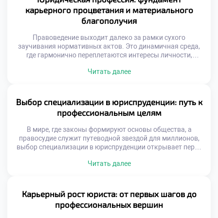
В этом материале мы разберем, почему […]
карьерного процветания и материального
благополучия
Правоведение выходит далеко за рамки сухого
заучивания нормативных актов. Это динамичная среда,
где гармонично переплетаются интересы личности,
общества и государства. Выбор профессии юриста дарит
Читать далее
широкие горизонты: от построения блестящей карьеры до
реального влияния на общественные процессы. В этом
материале мы разберем, как правовое образование
воспитывает будущих руководителей, почему данная
Выбор специализации в юриспруденции: путь к
специальность гарантирует карьерный лифт и какие […]
профессиональным целям
В мире, где законы формируют основы общества, а
правосудие служит путеводной звездой для миллионов,
выбор специализации в юриспруденции открывает перед
вами двери в бескрайние просторы правовых знаний и
Читать далее
карьерных возможностей. Это не просто вопрос о том,
какую отрасль права изучать; это глубокое путешествие
внутрь себя, исследование собственных ценностей и
амбиций. Чтобы успешно ориентироваться в этом […]
Карьерный рост юриста: от первых шагов до
профессиональных вершин