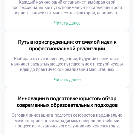
Каждый начинающий специалист, выбирая свой
профессиональный путь, понимает, что карьерный рост
юриста зависит от множества факторов, начиная от
фундаментальных академических знаний и заканчивая
Читать далее
умением гибко адаптироваться к меняющимся реалиям.
От защиты базовых прав граждан до участия в
масштабных международных сделках — спектр
перспектив в этой сфере поистине безграничен. Правовое
Путь в юриспруденции: от смелой идеи к
дело требует не только острого ума […]
профессиональной реализации
Выбирая путь в юриспруденции, будущий специалист
начинает захватывающее путешествие от первой искры
идеи до практической реализации масштабных
социальных изменений. В этой профессиональной сфере
Читать далее
творческая креативность и строгая логика сплетаются в
удивительную симфонию, где каждое принятое решение
способно лечь в основу новых норм, оберегающих права и
свободы граждан. Чтобы успешно преодолеть этот
Инновации в подготовке юристов: обзор
сложный маршрут и превратить […]
современных образовательных подходов
Сегодня инновации в подготовке юристов кардинально
меняют привычные парадигмы, превращая учебный
процесс из механического заучивания конспектов в
динамичный синтез классических академических