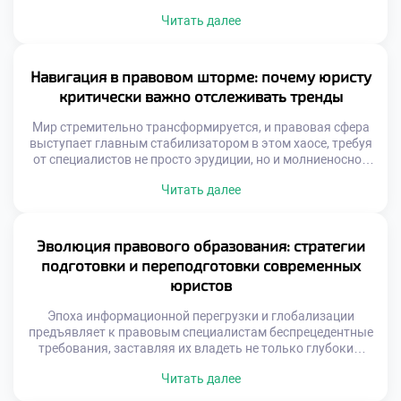
элемент нацелен на формирование элитного мышления и
Читать далее
лидерских качеств. Здесь не просто заучивают
параграфы, а создают уникальную среду для генерации
инновационных идей и подготовки кадров, способных
вершить позитивные перемены. Именно поэтому
Навигация в правовом шторме: почему юристу
продуманное обучение в московском техникуме […]
критически важно отслеживать тренды
Мир стремительно трансформируется, и правовая сфера
выступает главным стабилизатором в этом хаосе, требуя
от специалистов не просто эрудиции, но и молниеносной
адаптивности. Отслеживание новейших векторов
Читать далее
развития права перестало быть просто полезной
привычкой, превратившись в абсолютную необходимость
для сохранения конкурентоспособности. Именно поэтому
осознанное обучение в московском техникуме становится
Эволюция правового образования: стратегии
тем самым надежным компасом, который позволяет
подготовки и переподготовки современных
будущим экспертам […]
юристов
Эпоха информационной перегрузки и глобализации
предъявляет к правовым специалистам беспрецедентные
требования, заставляя их владеть не только глубоким
пониманием норм права, но и гибким набором
Читать далее
компетенций для навигации в стремительно меняющейся
реальности. Этот непростой образовательный маршрут