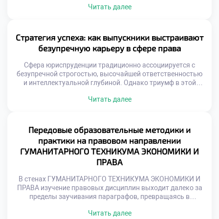
Читать далее
неизбежно приходим к пониманию фундаментальной
роли юристов в поддержании правопорядка и защите
базовых свобод. Именно поэтому осознанная учеба в
техникуме становится тем самым надежным
Стратегия успеха: как выпускники выстраивают
фундаментом, который позволяет будущим специалистам
безупречную карьеру в сфере права
[…]
Сфера юриспруденции традиционно ассоциируется с
безупречной строгостью, высочайшей ответственностью
и интеллектуальной глубиной. Однако триумф в этой
профессии зависит не только от энциклопедических
Читать далее
знаний законов, но и от таланта виртуозно применять их
в реальных жизненных коллизиях. Именно поэтому
осознанная учеба в техникуме становится тем самым
надежным трамплином, который позволяет будущим
Передовые образовательные методики и
специалистам заложить фундамент для долгосрочного
практики на правовом направлении
профессионального […]
ГУМАНИТАРНОГО ТЕХНИКУМА ЭКОНОМИКИ И
ПРАВА
В стенах ГУМАНИТАРНОГО ТЕХНИКУМА ЭКОНОМИКИ И
ПРАВА изучение правовых дисциплин выходит далеко за
пределы заучивания параграфов, превращаясь в
глубокое погружение в уникальную вселенную
Читать далее
юриспруденции. Учащиеся оказываются в среде, где