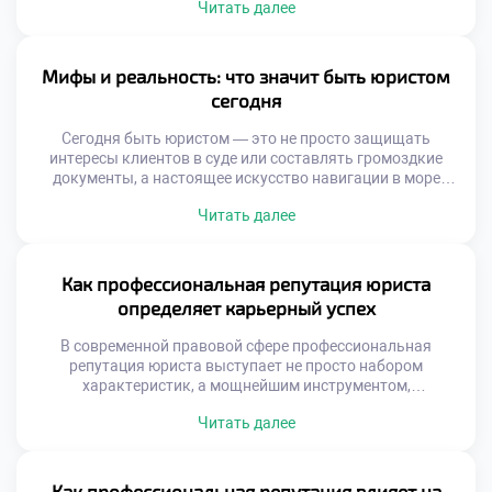
Читать далее
традиций и передовых цифровых решений. Современные
инструменты открывают доступ к знаниям, которые еще
вчера казались футуристическими: от виртуальных залов
судебных заседаний до алгоритмов на базе нейросетей
Мифы и реальность: что значит быть юристом
для разбора сложных правовых коллизий. Чтобы
сегодня
успешно освоить […]
Сегодня быть юристом — это не просто защищать
интересы клиентов в суде или составлять громоздкие
документы, а настоящее искусство навигации в море
нормативных актов, где мифы о блестящей карьере
Читать далее
соседствуют с суровой реальностью ежедневной
практики. Чтобы успешно ориентироваться в этом
многогранном мире и гармонично сочетать теорию с
практикой, фундаментальным шагом становится хорошее
Как профессиональная репутация юриста
образование в техникуме […]
определяет карьерный успех
В современной правовой сфере профессиональная
репутация юриста выступает не просто набором
характеристик, а мощнейшим инструментом,
открывающим двери к самым перспективным
Читать далее
возможностям. Подобно искусной шахматной партии, где
каждый ход просчитан наперед, построение имени
специалиста требует стратегического видения и
выстраивания надежных связей. Чтобы успешно
Как профессиональная репутация влияет на