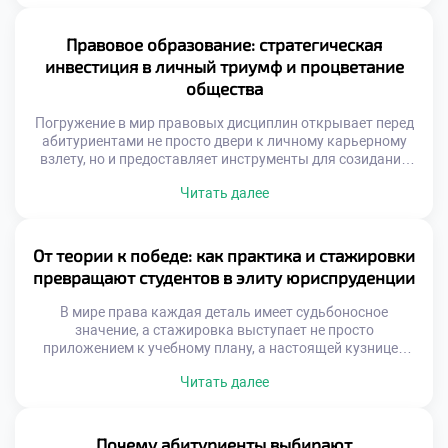
актов, превратившись в настоящих архитекторов
общественных изменений и гарантов баланса между
частными интересами и государственным благом.
Правовое образование: стратегическая
Именно поэтому осознанное обучение в хорошем
инвестиция в личный триумф и процветание
техникуме становится тем самым […]
общества
Погружение в мир правовых дисциплин открывает перед
абитуриентами не просто двери к личному карьерному
взлету, но и предоставляет инструменты для созидания
здорового, справедливого социума. Студенты,
Читать далее
постигающие тонкости законодательства, по сути,
становятся архитекторами грядущих перемен,
способными трансформировать устаревшие структуры и
отстаивать верховенство закона. Именно поэтому
От теории к победе: как практика и стажировки
осознанное обучение в московском техникуме выступает
превращают студентов в элиту юриспруденции
тем самым надежным трамплином, который […]
В мире права каждая деталь имеет судьбоносное
значение, а стажировка выступает не просто
приложением к учебному плану, а настоящей кузницей
профессиональных компетенций. Как же погружение в
Читать далее
реальную правовую среду трансформирует сознание
будущего специалиста и формирует его интуицию?
Именно поэтому осознанное обучение в московском
техникуме становится тем самым надежным трамплином,
Почему абитуриенты выбирают