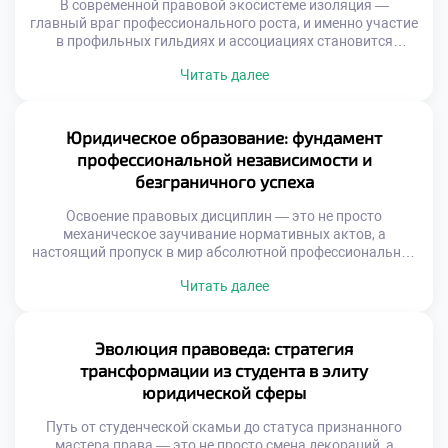
В современной правовой экосистеме изоляция —
главный враг профессионального роста, и именно участие
в профильных гильдиях и ассоциациях становится
маркером принадлежности к элите юридического
Читать далее
сообщества. Интеграция в такие структуры открывает
доступ к закрытым базам знаний, передовым практикам
и мощному ресурсу коллективного интеллекта, без
которых невозможно представить карьеру топового
Юридическое образование: фундамент
специалиста. Именно поэтому продуманное обучение в
профессиональной независимости и
московском […]
безграничного успеха
Освоение правовых дисциплин — это не просто
механическое заучивание нормативных актов, а
настоящий пропуск в мир абсолютной профессиональной
независимости и финансового процветания. Этот
Читать далее
увлекательный маршрут не заканчивается вручением
заветного диплома; он распахивает двери в экосистему
возможностей, где каждая новая правовая коллизия
становится плацдармом для триумфа и самореализации.
Эволюция правоведа: стратегия
Именно поэтому качественное обучение в московском
трансформации из студента в элиту
техникуме становится […]
юридической сферы
Путь от студенческой скамьи до статуса признанного
мастера права — это не просто смена декораций, а