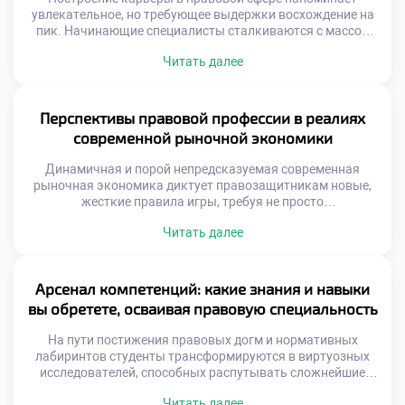
увлекательное, но требующее выдержки восхождение на
пик. Начинающие специалисты сталкиваются с массой
вызовов: от выбора узкой специализации до
Читать далее
выстраивания надежной сети профессиональных
контактов. Именно поэтому осознанное обучение в
московском техникуме становится тем самым надежным
фундаментом, который позволяет студентам не просто
Перспективы правовой профессии в реалиях
усваивать теорию, а с первых курсов закладывать
современной рыночной экономики
алгоритмы своего […]
Динамичная и порой непредсказуемая современная
рыночная экономика диктует правозащитникам новые,
жесткие правила игры, требуя не просто
энциклопедических знаний, но и молниеносной
Читать далее
адаптивности. В эпоху, когда классическое право
пересекается с цифровой трансформацией и
глобальными трендами, юрист превращается в
ключевого архитектора инноваций. Именно поэтому
Арсенал компетенций: какие знания и навыки
качественное обучение в московском техникуме
вы обретете, осваивая правовую специальность
становится тем самым стратегическим активом, который
позволяет будущим […]
На пути постижения правовых догм и нормативных
лабиринтов студенты трансформируются в виртуозных
исследователей, способных распутывать сложнейшие
юридические казусы и находить элегантные выходы из
Читать далее