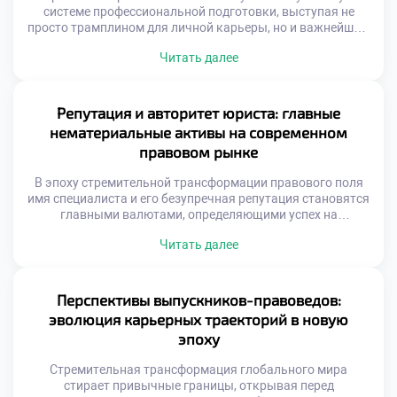
системе профессиональной подготовки, выступая не
просто трамплином для личной карьеры, но и важнейшим
драйвером общественного прогресса. Освоение этой
Читать далее
дисциплины наделяет специалистов инструментами для
защиты справедливости, обеспечения законности и
построения цивилизованного диалога между
государством и личностью. Именно поэтому осознанное
Репутация и авторитет юриста: главные
обучение в московском техникуме становится тем самым
нематериальные активы на современном
надежным фундаментом, который в […]
правовом рынке
В эпоху стремительной трансформации правового поля
имя специалиста и его безупречная репутация становятся
главными валютами, определяющими успех на
высококонкурентном рынке труда. Эти факторы не
Читать далее
просто ускоряют карьерный лифт, но и формируют
фундаментальное доверие со стороны доверителей и
коллег по цеху. Именно поэтому качественное обучение в
московском техникуме закладывает первые кирпичики
Перспективы выпускников-правоведов:
этого имиджа, приучая будущих экспертов […]
эволюция карьерных траекторий в новую
эпоху
Стремительная трансформация глобального мира
стирает привычные границы, открывая перед