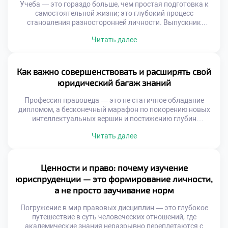
Учеба — это гораздо больше, чем простая подготовка к
самостоятельной жизни; это глубокий процесс
становления разносторонней личности. Выпускник
юридического профиля, покидающий стены ГТЭП,
Читать далее
обладает уникальным набором компетенций,
способствующих не только стремительному карьерному
взлету, но и глубокому пониманию тонкостей
общественных отношений. Такой специалист осознает:
Как важно совершенствовать и расширять свой
право представляет собой не просто свод сухих правил, а
юридический багаж знаний
действенный механизм, способный […]
Профессия правоведа — это не статичное обладание
дипломом, а бесконечный марафон по покорению новых
интеллектуальных вершин и постижению глубин
человеческих отношений. Каждое новое постановление
Читать далее
или судебный прецедент становится важнейшей вехой,
позволяющей эксперту виртуозно ориентироваться в
самых запутанных нормативных лабиринтах. Именно
поэтому осознанное обучение в хорошем техникуме
Ценности и право: почему изучение
закладывает тот самый несокрушимый фундамент,
юриспруденции — это формирование личности,
который превращает вчерашнего студента […]
а не просто заучивание норм
Погружение в мир правовых дисциплин — это глубокое
путешествие в суть человеческих отношений, где
академические знания неразрывно переплетаются с