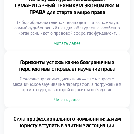
который позволяет студентам с первых дней […]
ГУМАНИТАРНЫЙ ТЕХНИКУМ ЭКОНОМИКИ И
ПРАВА для старта в мире права
Выбор образовательной площадки — это, пожалуй,
самый судьбоносный шаг для абитуриента, особенно
когда речь идет о правовой сфере, где фундамент
определяет всю дальнейшую карьеру. От качества
Читать далее
полученных знаний напрямую зависят профессиональная
компетентность и способность выдерживать жесткую
конкуренцию на рынке труда. Именно поэтому
продуманное обучение в московском техникуме
Горизонты успеха: какие безграничные
становится тем самым стратегическим активом, который
перспективы открывает изучение права
выбирают амбициозные […]
Освоение правовых дисциплин — это не просто
механическое заучивание параграфов, а погружение в
архитектуру, на которой держится всё здание
современного цивилизованного общества. В эпоху, когда
Читать далее
правовые нормы регулируют каждый шаг бизнеса и
личной жизни, профессия правоведа становится главным
ключом к стабильности и реальному влиянию. Именно
поэтому качественное обучение в московском техникуме
Сила профессионального комьюнити: зачем
становится тем самым стратегическим […]
юристу вступать в элитные ассоциации