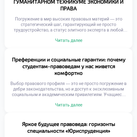
ГУМАНИТАРНОМ ТЕХНИКУМЕ ЭКОНОМИКИ И
ПРАВА
Погружение в мир высоких правовых материй — это
стратегический шаг, гарантирующий не просто
трудоустройство, а статус элитного эксперта в любой
экономической ситуации. Освоение тонкостей
Читать далее
законотворчества, судебной практики и международных
конвенций превращает выпускника в универсального
специалиста на рынке труда, способного решать задачи
любой сложности. Именно поэтому продуманное
Преференции и социальные гарантии: почему
обучение в московском техникуме становится тем самым
студентам-правоведам у нас живется
надежным трамплином, […]
комфортно
Выбор правового профиля — это не просто погружение в
дебри законодательства, но и доступ к эксклюзивным
социальным и академическим привилегиям. Учащиеся,
доверившие свое будущее этой благородной сфере,
Читать далее
обретают мощный фундамент для личного и карьерного
взлета. Именно поэтому качественное обучение в
московском техникуме становится настоящим пропуском
в мир больших возможностей, где каждый студент
Яркое будущее правоведа: горизонты
окружен заботой и […]
специальности «Юриспруденция»