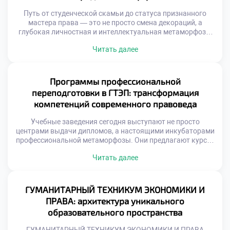
Путь от студенческой скамьи до статуса признанного
мастера права — это не просто смена декораций, а
глубокая личностная и интеллектуальная метаморфоза.
Начинающие специалисты сталкиваются с колоссальным
Читать далее
давлением: от необходимости вызубрить массивы
нормативных актов до оттачивания искусства жестких
переговоров. Именно поэтому осознанное обучение в
московском техникуме становится тем самым надежным
Программы профессиональной
трамплином, который позволяет будущим экспертам не
переподготовки в ГТЭП: трансформация
[…]
компетенций современного правоведа
Учебные заведения сегодня выступают не просто
центрами выдачи дипломов, а настоящими инкубаторами
профессиональной метаморфозы. Они предлагают курсы,
которые не просто освежают память, а кардинально
Читать далее
меняют парадигму правового мышления, интегрируя
цифровые инструменты, медиацию и этические
стандарты. Именно поэтому продуманное обучение в
московском техникуме становится тем самым
ГУМАНИТАРНЫЙ ТЕХНИКУМ ЭКОНОМИКИ И
стратегическим активом, который превращает
ПРАВА: архитектура уникального
специалиста в универсального бойца, готового к […]
образовательного пространства