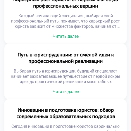
профессиональных вершин
Каждый начинающий специалист, выбирая свой
профессиональный путь, понимает, что карьерный рост
юриста зависит от множества факторов, начиная от
фундаментальных академических знаний и заканчивая
Читать далее
умением гибко адаптироваться к меняющимся реалиям.
От защиты базовых прав граждан до участия в
масштабных международных сделках — спектр
перспектив в этой сфере поистине безграничен. Правовое
Путь в юриспруденции: от смелой идеи к
дело требует не только острого ума […]
профессиональной реализации
Выбирая путь в юриспруденции, будущий специалист
начинает захватывающее путешествие от первой искры
идеи до практической реализации масштабных
социальных изменений. В этой профессиональной сфере
Читать далее
творческая креативность и строгая логика сплетаются в
удивительную симфонию, где каждое принятое решение
способно лечь в основу новых норм, оберегающих права и
свободы граждан. Чтобы успешно преодолеть этот
Инновации в подготовке юристов: обзор
сложный маршрут и превратить […]
современных образовательных подходов
Сегодня инновации в подготовке юристов кардинально