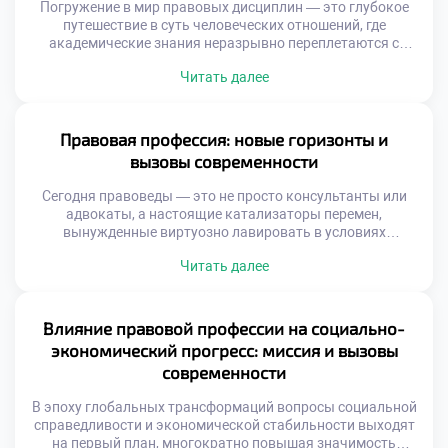
Погружение в мир правовых дисциплин — это глубокое
путешествие в суть человеческих отношений, где
академические знания неразрывно переплетаются с
моральными и этическими дилеммами. В этом
Читать далее
пространстве, среди кодексов и прецедентов,
закладывается не только аналитический аппарат, но и
фундаментальные жизненные ориентиры, определяющие
путь будущих адвокатов, судей и правозащитников.
Правовая профессия: новые горизонты и
Именно поэтому осознанное обучение в хорошем
вызовы современности
техникуме становится […]
Сегодня правоведы — это не просто консультанты или
адвокаты, а настоящие катализаторы перемен,
вынужденные виртуозно лавировать в условиях
турбулентного мира. С одной стороны, цифровизация
Читать далее
распахивает перед ними безграничные карьерные
перспективы, с другой — генерирует сложнейшие кейсы,
требующие междисциплинарной эрудиции. Именно
поэтому осознанное обучение в хорошем техникуме
Влияние правовой профессии на социально-
становится тем самым надежным фундаментом, который
экономический прогресс: миссия и вызовы
позволяет будущим экспертам […]
современности
В эпоху глобальных трансформаций вопросы социальной
справедливости и экономической стабильности выходят
на первый план, многократно повышая значимость