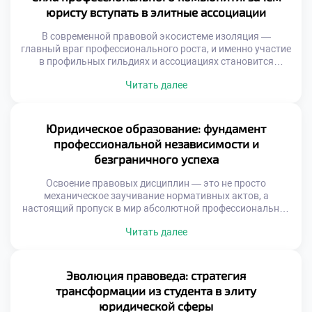
становится тем самым стратегическим […]
юристу вступать в элитные ассоциации
В современной правовой экосистеме изоляция —
главный враг профессионального роста, и именно участие
в профильных гильдиях и ассоциациях становится
маркером принадлежности к элите юридического
Читать далее
сообщества. Интеграция в такие структуры открывает
доступ к закрытым базам знаний, передовым практикам
и мощному ресурсу коллективного интеллекта, без
которых невозможно представить карьеру топового
Юридическое образование: фундамент
специалиста. Именно поэтому продуманное обучение в
профессиональной независимости и
московском […]
безграничного успеха
Освоение правовых дисциплин — это не просто
механическое заучивание нормативных актов, а
настоящий пропуск в мир абсолютной профессиональной
независимости и финансового процветания. Этот
Читать далее
увлекательный маршрут не заканчивается вручением
заветного диплома; он распахивает двери в экосистему
возможностей, где каждая новая правовая коллизия
становится плацдармом для триумфа и самореализации.
Эволюция правоведа: стратегия
Именно поэтому качественное обучение в московском
трансформации из студента в элиту
техникуме становится […]
юридической сферы