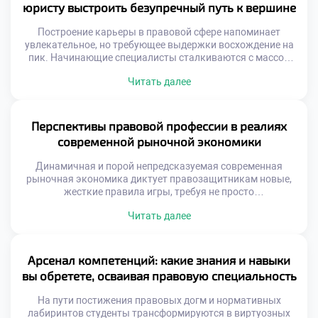
техникуме закладывает первые […]
юристу выстроить безупречный путь к вершине
Построение карьеры в правовой сфере напоминает
увлекательное, но требующее выдержки восхождение на
пик. Начинающие специалисты сталкиваются с массой
вызовов: от выбора узкой специализации до
Читать далее
выстраивания надежной сети профессиональных
контактов. Именно поэтому осознанное обучение в
московском техникуме становится тем самым надежным
фундаментом, который позволяет студентам не просто
Перспективы правовой профессии в реалиях
усваивать теорию, а с первых курсов закладывать
современной рыночной экономики
алгоритмы своего […]
Динамичная и порой непредсказуемая современная
рыночная экономика диктует правозащитникам новые,
жесткие правила игры, требуя не просто
энциклопедических знаний, но и молниеносной
Читать далее
адаптивности. В эпоху, когда классическое право
пересекается с цифровой трансформацией и
глобальными трендами, юрист превращается в
ключевого архитектора инноваций. Именно поэтому
Арсенал компетенций: какие знания и навыки
качественное обучение в московском техникуме
вы обретете, осваивая правовую специальность
становится тем самым стратегическим активом, который
позволяет будущим […]
На пути постижения правовых догм и нормативных
лабиринтов студенты трансформируются в виртуозных