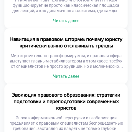
ГУМАНИТАРНЫЙ ТЕХНИКУМ ЭКОНОМИКИ И ПРАВА
функционирует не просто как классическая площадка
для лекций, а как динамичная экосистема, где каждый
элемент нацелен на формирование элитного мышления и
Читать далее
лидерских качеств. Здесь не просто заучивают
параграфы, а создают уникальную среду для генерации
инновационных идей и подготовки кадров, способных
вершить позитивные перемены. Именно поэтому
Навигация в правовом шторме: почему юристу
продуманное обучение в московском техникуме […]
критически важно отслеживать тренды
Мир стремительно трансформируется, и правовая сфера
выступает главным стабилизатором в этом хаосе, требуя
от специалистов не просто эрудиции, но и молниеносной
адаптивности. Отслеживание новейших векторов
Читать далее
развития права перестало быть просто полезной
привычкой, превратившись в абсолютную необходимость
для сохранения конкурентоспособности. Именно поэтому
осознанное обучение в московском техникуме становится
Эволюция правового образования: стратегии
тем самым надежным компасом, который позволяет
подготовки и переподготовки современных
будущим экспертам […]
юристов
Эпоха информационной перегрузки и глобализации
предъявляет к правовым специалистам беспрецедентные
требования, заставляя их владеть не только глубоким