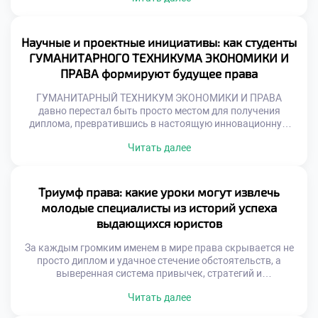
знаний, внутреннюю уверенность и успешность
дальнейшей карьеры. Именно поэтому качественное
обучение в московском техникуме становится тем самым
Научные и проектные инициативы: как студенты
надежным фундаментом, который закладывает
ГУМАНИТАРНОГО ТЕХНИКУМА ЭКОНОМИКИ И
правильные алгоритмы подготовки и […]
ПРАВА формируют будущее права
ГУМАНИТАРНЫЙ ТЕХНИКУМ ЭКОНОМИКИ И ПРАВА
давно перестал быть просто местом для получения
диплома, превратившись в настоящую инновационную
лабораторию, где рождаются смелые правовые
Читать далее
концепции. В этом уникальном пространстве
академические традиции встречаются с вызовами
цифровой эпохи, открывая простор для нестандартного
взгляда на право. Именно поэтому качественное
Триумф права: какие уроки могут извлечь
обучение в московском техникуме позволяет учащимся
молодые специалисты из историй успеха
не просто изучать догмы, а […]
выдающихся юристов
За каждым громким именем в мире права скрывается не
просто диплом и удачное стечение обстоятельств, а
выверенная система привычек, стратегий и
непрекращающейся работы над собой. Истории триумфа
Читать далее
мэтров юриспруденции служат бесценным учебником для
тех, кто только начинает свой профессиональный путь.