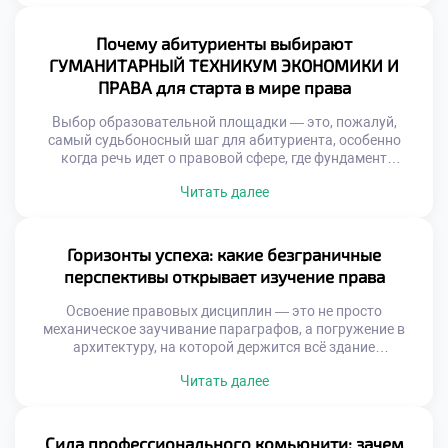
будущего специалиста и формирует его интуицию?
Именно поэтому осознанное обучение в московском
техникуме становится тем самым надежным трамплином,
Почему абитуриенты выбирают
который позволяет студентам с первых дней […]
ГУМАНИТАРНЫЙ ТЕХНИКУМ ЭКОНОМИКИ И
ПРАВА для старта в мире права
Выбор образовательной площадки — это, пожалуй,
самый судьбоносный шаг для абитуриента, особенно
когда речь идет о правовой сфере, где фундамент
определяет всю дальнейшую карьеру. От качества
Читать далее
полученных знаний напрямую зависят профессиональная
компетентность и способность выдерживать жесткую
конкуренцию на рынке труда. Именно поэтому
продуманное обучение в московском техникуме
Горизонты успеха: какие безграничные
становится тем самым стратегическим активом, который
перспективы открывает изучение права
выбирают амбициозные […]
Освоение правовых дисциплин — это не просто
механическое заучивание параграфов, а погружение в
архитектуру, на которой держится всё здание
современного цивилизованного общества. В эпоху, когда
Читать далее
правовые нормы регулируют каждый шаг бизнеса и
личной жизни, профессия правоведа становится главным
ключом к стабильности и реальному влиянию. Именно
поэтому качественное обучение в московском техникуме
Сила профессионального комьюнити: зачем