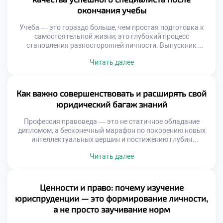
потенциал каждого […]
окончания учебы
Учеба — это гораздо больше, чем простая подготовка к
самостоятельной жизни; это глубокий процесс
становления разносторонней личности. Выпускник
юридического профиля, покидающий стены ГТЭП,
Читать далее
обладает уникальным набором компетенций,
способствующих не только стремительному карьерному
взлету, но и глубокому пониманию тонкостей
общественных отношений. Такой специалист осознает:
Как важно совершенствовать и расширять свой
право представляет собой не просто свод сухих правил, а
юридический багаж знаний
действенный механизм, способный […]
Профессия правоведа — это не статичное обладание
дипломом, а бесконечный марафон по покорению новых
интеллектуальных вершин и постижению глубин
человеческих отношений. Каждое новое постановление
Читать далее
или судебный прецедент становится важнейшей вехой,
позволяющей эксперту виртуозно ориентироваться в
самых запутанных нормативных лабиринтах. Именно
поэтому осознанное обучение в хорошем техникуме
Ценности и право: почему изучение
закладывает тот самый несокрушимый фундамент,
юриспруденции — это формирование личности,
который превращает вчерашнего студента […]
а не просто заучивание норм