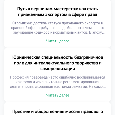
Именно поэтому качественное обучение в московском
техникуме закладывает тот самый надежный фундамент,
Путь к вершинам мастерства: как стать
на котором впоследствии […]
признанным экспертом в сфере права
Стремление достичь статуса признанного эксперта в
правовой сфере требует гораздо большего, чем просто
заучивание кодексов и нормативных актов. В эпоху
стремительной трансформации законодательной базы
Читать далее
будущему специалисту необходимо оттачивать
прикладные навыки, аналитический аппарат и
нестандартное мышление. Именно поэтому качественное
обучение в московском техникуме становится тем самым
Юридическая специальность: безграничное
надежным трамплином, который закладывает прочный
поле для интеллектуального творчества и
фундамент для превращения амбициозного студента […]
самореализации
Профессия правоведа часто ошибочно воспринимается
как сухая и исключительно регламентированная
деятельность, скованная жесткими рамками. На самом
же деле, это динамичное поле, открывающее
Читать далее
безграничные горизонты для интеллектуального
творчества и глубокой личностной самореализации.
Именно поэтому качественное обучение в московском
техникуме становится надежным трамплином,
Престиж и общественная миссия правового
позволяющим будущим экспертам не просто