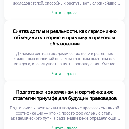
исследователей, способных распутывать сложнейшие
юридические казусы и находить элегантные выходы из
Читать далее
тупиковых ситуаций. Профессия адвоката, судьи или
корпоративного консультанта подразумевает не просто
энциклопедическое знание кодексов, но и мастерство
ведения переговоров, безупречную защиту интересов и
Синтез догмы и реальности: как гармонично
искусство построения неопровержимой аргументации.
объединить теорию и практику в правовом
Именно поэтому качественное обучение в […]
образовании
Дилемма синтеза академических догм и реальных
жизненных коллизий остается главным вызовом для
каждого, кто вступает на путь правоведения. Умение
виртуозно балансировать между буквой закона и живой
Читать далее
судебной практикой отличает настоящего мастера от
простого исполнителя. Именно поэтому осознанное
обучение в московском техникуме становится тем самым
надежным трамплином, который позволяет будущим
Подготовка к экзаменам и сертификация:
экспертам с первых дней погружаться в […]
стратегии триумфа для будущих правоведов
Подготовка к экзаменам и получение профессиональной
сертификации — это не просто формальные этапы
академического пути, а важнейшие вехи, определяющие
уровень компетентности будущего правоведа. Эти
Читать далее
процессы напрямую влияют на глубину усвоенных