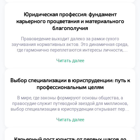
Юриспруденция в этом плане занимает уникальную нишу,
предоставляя действенные рычаги воздействия на
общественные процессы и открывая широкие горизонты.
Юридическая профессия: фундамент
В этом материале мы разберем, почему […]
карьерного процветания и материального
благополучия
Правоведение выходит далеко за рамки сухого
заучивания нормативных актов. Это динамичная среда,
где гармонично переплетаются интересы личности,
общества и государства. Выбор профессии юриста дарит
Читать далее
широкие горизонты: от построения блестящей карьеры до
реального влияния на общественные процессы. В этом
материале мы разберем, как правовое образование
воспитывает будущих руководителей, почему данная
Выбор специализации в юриспруденции: путь к
специальность гарантирует карьерный лифт и какие […]
профессиональным целям
В мире, где законы формируют основы общества, а
правосудие служит путеводной звездой для миллионов,
выбор специализации в юриспруденции открывает перед
вами двери в бескрайние просторы правовых знаний и
Читать далее
карьерных возможностей. Это не просто вопрос о том,
какую отрасль права изучать; это глубокое путешествие
внутрь себя, исследование собственных ценностей и
амбиций. Чтобы успешно ориентироваться в этом […]
Карьерный рост юриста: от первых шагов до