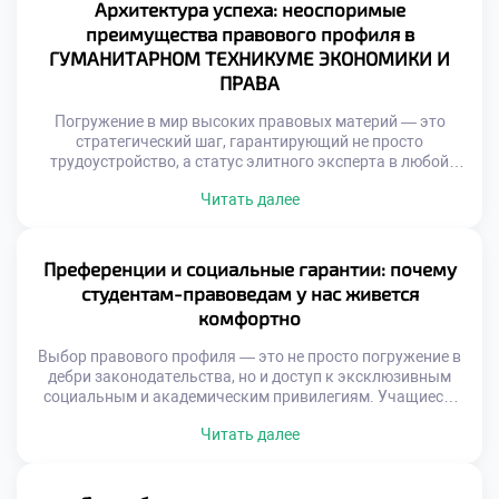
московском техникуме становится тем самым надежным
Архитектура успеха: неоспоримые
компасом, который помогает будущим экспертам
преимущества правового профиля в
эффективно овладевать сложными […]
ГУМАНИТАРНОМ ТЕХНИКУМЕ ЭКОНОМИКИ И
ПРАВА
Погружение в мир высоких правовых материй — это
стратегический шаг, гарантирующий не просто
трудоустройство, а статус элитного эксперта в любой
экономической ситуации. Освоение тонкостей
Читать далее
законотворчества, судебной практики и международных
конвенций превращает выпускника в универсального
специалиста на рынке труда, способного решать задачи
любой сложности. Именно поэтому продуманное
Преференции и социальные гарантии: почему
обучение в московском техникуме становится тем самым
студентам-правоведам у нас живется
надежным трамплином, […]
комфортно
Выбор правового профиля — это не просто погружение в
дебри законодательства, но и доступ к эксклюзивным
социальным и академическим привилегиям. Учащиеся,
доверившие свое будущее этой благородной сфере,
Читать далее
обретают мощный фундамент для личного и карьерного
взлета. Именно поэтому качественное обучение в
московском техникуме становится настоящим пропуском
в мир больших возможностей, где каждый студент