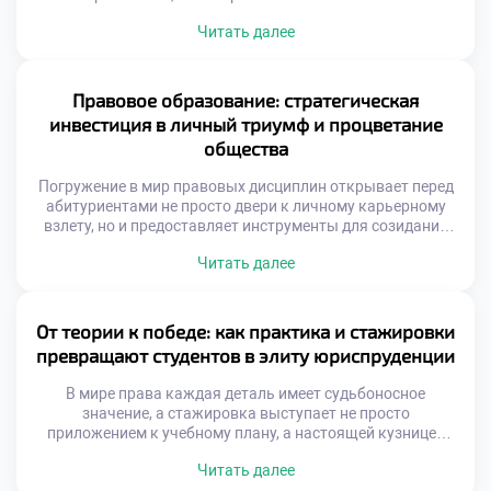
правовой профессии. Специалисты в этой области давно
Читать далее
перестали быть просто толкователями нормативных
актов, превратившись в настоящих архитекторов
общественных изменений и гарантов баланса между
частными интересами и государственным благом.
Правовое образование: стратегическая
Именно поэтому осознанное обучение в хорошем
инвестиция в личный триумф и процветание
техникуме становится тем самым […]
общества
Погружение в мир правовых дисциплин открывает перед
абитуриентами не просто двери к личному карьерному
взлету, но и предоставляет инструменты для созидания
здорового, справедливого социума. Студенты,
Читать далее
постигающие тонкости законодательства, по сути,
становятся архитекторами грядущих перемен,
способными трансформировать устаревшие структуры и
отстаивать верховенство закона. Именно поэтому
От теории к победе: как практика и стажировки
осознанное обучение в московском техникуме выступает
превращают студентов в элиту юриспруденции
тем самым надежным трамплином, который […]
В мире права каждая деталь имеет судьбоносное
значение, а стажировка выступает не просто
приложением к учебному плану, а настоящей кузницей
профессиональных компетенций. Как же погружение в
Читать далее
реальную правовую среду трансформирует сознание