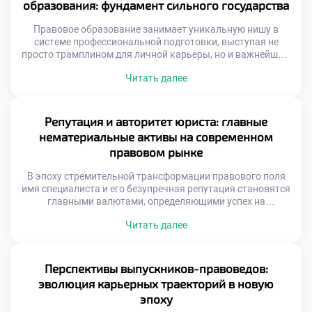
образования: фундамент сильного государства
механически следовать букве закона, а выступать
настоящими архитекторами правовых […]
Правовое образование занимает уникальную нишу в
системе профессиональной подготовки, выступая не
просто трамплином для личной карьеры, но и важнейшим
драйвером общественного прогресса. Освоение этой
Читать далее
дисциплины наделяет специалистов инструментами для
защиты справедливости, обеспечения законности и
построения цивилизованного диалога между
государством и личностью. Именно поэтому осознанное
Репутация и авторитет юриста: главные
обучение в московском техникуме становится тем самым
нематериальные активы на современном
надежным фундаментом, который в […]
правовом рынке
В эпоху стремительной трансформации правового поля
имя специалиста и его безупречная репутация становятся
главными валютами, определяющими успех на
высококонкурентном рынке труда. Эти факторы не
Читать далее
просто ускоряют карьерный лифт, но и формируют
фундаментальное доверие со стороны доверителей и
коллег по цеху. Именно поэтому качественное обучение в
московском техникуме закладывает первые кирпичики
Перспективы выпускников-правоведов:
этого имиджа, приучая будущих экспертов […]
эволюция карьерных траекторий в новую
эпоху