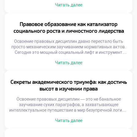
плоскостей. Будь то зал судебных заседаний, совет
Читать далее
директоров транснациональной корпорации или
международный арбитраж, специалист с юридическим
бэкграундом всегда остается ключевым архитектором
происходящих процессов. Именно поэтому осознанное
Правовое образование как катализатор
обучение в московском техникуме становится тем самым
социального роста и личностного лидерства
надежным компасом, который помогает абитуриентам не
заблудиться […]
Освоение правовых дисциплин давно перестало быть
просто механическим заучиванием нормативных актов.
Сегодня это мощный социальный лифт и инструмент
трансформации, способный изменить как отдельную
Читать далее
личность, так и общество в целом. В эпоху глобализации
и цифровых вызовов именно грамотное понимание
правового поля становится фундаментом для
личностного и общественного прогресса, и качественное
Секреты академического триумфа: как достичь
обучение в московском техникуме выступает здесь […]
высот в изучении права
Освоение правовых дисциплин — это не банальное
заучивание сухих параграфов, а захватывающее
интеллектуальное путешествие в мир безупречной логики,
глубокой аналитики и критического мышления. Студенты,
Читать далее
мечтающие о триумфе в профессии, неизбежно
сталкиваются с рядом серьезных интеллектуальных
вызовов. Именно поэтому качественное обучение в