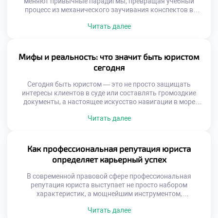
меняют привычные парадигмы, превращая учебный
процесс из механического заучивания конспектов в
динамичный синтез классических академических
Читать далее
традиций и передовых цифровых решений. Современные
инструменты открывают доступ к знаниям, которые еще
вчера казались футуристическими: от виртуальных залов
судебных заседаний до алгоритмов на базе нейросетей
Мифы и реальность: что значит быть юристом
для разбора сложных правовых коллизий. Чтобы
сегодня
успешно освоить […]
Сегодня быть юристом — это не просто защищать
интересы клиентов в суде или составлять громоздкие
документы, а настоящее искусство навигации в море
нормативных актов, где мифы о блестящей карьере
Читать далее
соседствуют с суровой реальностью ежедневной
практики. Чтобы успешно ориентироваться в этом
многогранном мире и гармонично сочетать теорию с
практикой, фундаментальным шагом становится хорошее
Как профессиональная репутация юриста
образование в техникуме […]
определяет карьерный успех
В современной правовой сфере профессиональная
репутация юриста выступает не просто набором
характеристик, а мощнейшим инструментом,
открывающим двери к самым перспективным
Читать далее
возможностям. Подобно искусной шахматной партии, где