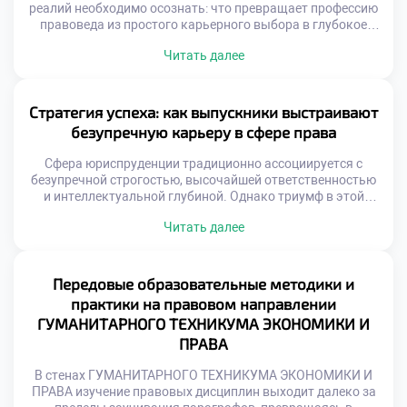
реалий необходимо осознать: что превращает профессию
правоведа из простого карьерного выбора в глубокое
общественное служение? Размышляя об этом, мы
Читать далее
неизбежно приходим к пониманию фундаментальной
роли юристов в поддержании правопорядка и защите
базовых свобод. Именно поэтому осознанная учеба в
техникуме становится тем самым надежным
Стратегия успеха: как выпускники выстраивают
фундаментом, который позволяет будущим специалистам
безупречную карьеру в сфере права
[…]
Сфера юриспруденции традиционно ассоциируется с
безупречной строгостью, высочайшей ответственностью
и интеллектуальной глубиной. Однако триумф в этой
профессии зависит не только от энциклопедических
Читать далее
знаний законов, но и от таланта виртуозно применять их
в реальных жизненных коллизиях. Именно поэтому
осознанная учеба в техникуме становится тем самым
надежным трамплином, который позволяет будущим
Передовые образовательные методики и
специалистам заложить фундамент для долгосрочного
практики на правовом направлении
профессионального […]
ГУМАНИТАРНОГО ТЕХНИКУМА ЭКОНОМИКИ И
ПРАВА
В стенах ГУМАНИТАРНОГО ТЕХНИКУМА ЭКОНОМИКИ И
ПРАВА изучение правовых дисциплин выходит далеко за