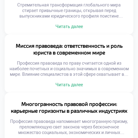
Стремительная трансформация глобального мира
стирает привычные границы, открывая перед
выпускниками юридического профиля поистине
безграничные горизонты. На смену шаблонным
Читать далее
маршрутам приходят неординарные векторы развития,
позволяющие специалистам не просто отстаивать
законные интересы, но и напрямую влиять на
формирование ценностей будущего общества. Именно
Миссия правоведа: ответственность и роль
поэтому качественное обучение в московском техникуме
юриста в современном мире
становится тем самым надежным фундаментом, который
вооружает будущих экспертов […]
Профессия правоведа по праву считается одной из
наиболее почетных и социально значимых в современном
мире. Влияние специалистов в этой сфере охватывает все
уровни общественной жизни, от бытовых споров до
Читать далее
глобальных государственных процессов. Именно поэтому
качественное обучение в московском техникуме
становится тем самым надежным фундаментом, который
закладывает основы будущей ответственности и
Многогранность правовой профессии:
профессионального долга. Юристы выступают главными
карьерные горизонты в различных индустриях
[…]
Профессия правоведа напоминает многогранную призму,
преломляющую свет законов через бесконечное
множество социальных, экономических и личных