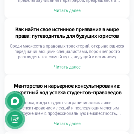
пределы заучивания параграфов, превращаясь в
глубокое погружение в уникальную вселенную
Читать далее
юриспруденции. Учащиеся оказываются в среде, где
фундаментальная теория неразрывно переплетается с
суровой практикой, а каждый разобранный кейс
становится ступенью к будущему профессиональному
Как найти свое истинное призвание в мире
триумфу. Именно поэтому осознанная учеба в техникуме
права: путеводитель для будущих юристов
здесь воспринимается не […]
Среди множества правовых траекторий, открывающихся
перед начинающими специалистами, порой непросто
разглядеть тот самый путь, ведущий к истинному
призванию. Юриспруденция — это не просто сухой свод
Читать далее
нормативных актов, а живой, пульсирующий мир
вызовов и безграничных возможностей. Именно поэтому
осознанная учеба в техникуме становится тем самым
надежным компасом, который помогает студентам не
Менторство и карьерное консультирование:
только освоить законы, но и […]
секретный код успеха студентов-правоведов
Эпоха, когда студенты ограничивались лишь
конспектированием лекций и последующим слепым
погружением в профессиональную неизвестность,
безвозвратно ушла в прошлое. Сегодняшним
Читать далее
начинающим правоведам приходится решать куда более
сложную задачу — гармонично синтезировать