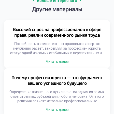
Больше интересного
Другие материалы
Высокий спрос на профессионалов в сфере
права: реалии современного рынка труда
Потребность в компетентных правовых экспертах
неуклонно растет, закрепляя за профессией юриста
статус одной из самых стабильных и перспективных на
рынке труда. В этом материале мы проанализируем
Читать далее
факторы, обуславливающие такой спрос, обозначим
наиболее динамично развивающиеся юридические ниши,
изучим актуальные тренды найма и специфику работы
правоведов в ключевых секторах экономики. Почему
Почему профессия юриста — это фундамент
юристы незаменимы в эпоху цифровой трансформации?
вашего успешного будущего
[…]
Определение жизненного пути является одним из самых
ответственных рубежей для любого человека. От этого
решения зависят не только профессиональные
достижения, но и личностная эволюция, положение в
Читать далее
социуме и уровень материального достатка.