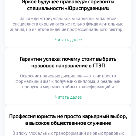
Яркое будущее правоведа: горизонты
окружен заботой и […]
специальности «Юриспруденция»
За каждым триумфальным карьерным взлетом
специалиста скрываются не только фундаментальные
знания, но и четкое видение профессионального вектора.
Правоведы выступают главными гарантами
Читать далее
справедливости, охватывая в своей деятельности всё: от
тонкостей уголовного процесса до сложных
корпоративных сделок. Именно поэтому качественное
обучение в московском техникуме становится тем самым
Гарантии успеха: почему стоит выбрать
надежным стартом, который позволяет будущим
правовое направление в ГТЭП
экспертам не просто освоить нормы, […]
Освоение правовых дисциплин — это не просто
формальный шаг к получению диплома, а реальный
пропуск в мир масштабных трансформаций и
безграничных карьерных горизонтов. Под руководством
Читать далее
мастеров своего дела учащиеся прокачивают
критическое мышление и обретают уникальный
инструментарий, без которого невозможна триумфальная
юридическая практика. Именно поэтому качественное
Профессия юриста: не просто карьерный выбор,
обучение в московском техникуме становится той самой
а высокое общественное служение
надежной гарантией, которая […]
В эпоху глобальных трансформаций и новых правовых