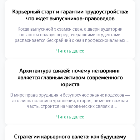
поэтому качественное обучение в московском техникуме
становится тем самым надежным фундаментом, с
Карьерный старт и гарантии трудоустройства:
которого начинается построение сильного […]
что ждет выпускников-правоведов
Когда выпускной экзамен сдан, а двери аудитории
остаются позади, перед вчерашними студентами
распахивается бескрайний океан профессиональных
возможностей. Однако вместе с эйфорией приходит и
Читать далее
легкая тревога: как найти свое место в сложной правовой
экосистеме и превратить академические знания в
реальный капитал? Именно в этот момент на первый
план выходят реальные гарантии трудоустройства, ведь
Архитектура связей: почему нетворкинг
качественное обучение в […]
является главным активом современного
юриста
В мире права эрудиция и безупречное знание кодексов —
это лишь половина уравнения; вторая, не менее важная
часть, строится на человеческих связях и
профессиональной репутации. Комьюнити правоведов —
Читать далее
это не статичный список контактов в смартфоне, а
динамичная экосистема, непрерывно генерирующая
новые возможности, инсайты и нестандартные решения.
Именно поэтому качественное обучение в московском
Стратегии карьерного взлета: как будущему