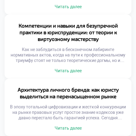
пониманием норм права, но и гибким набором
Читать далее
компетенций для навигации в стремительно меняющейся
реальности. Этот непростой образовательный маршрут
трансформируется в настоящее искусство, где равный вес
имеют теоретический фундамент, прикладная практика,
Компетенции и навыки для безупречной
критический анализ и внедрение инноваций. Именно
практики в юриспруденции: от теории к
поэтому качественное […]
виртуозному мастерству
Как не заблудиться в бесконечном лабиринте
нормативных актов, когда на пути к профессиональному
триумфу стоят не только теоретические догмы, но и
жесткие требования реальной практики? Представьте
Читать далее
себе идеального правоведа: он виртуозно ориентируется
в процессуальных тонкостях, находит общий язык с
самыми сложными доверителями и обладает
аналитическим даром предвидеть последствия любого
Архитектура личного бренда: как юристу
своего действия. Именно поэтому качественное обучение
выделиться на перенасыщенном рынке
[…]
В эпоху тотальной цифровизации и жесткой конкуренции
на рынке правовых услуг простое знание кодексов уже
давно перестало быть гарантией успеха. Сегодня
настоящий профессионал — это не просто исполнитель, а
Читать далее
создатель собственной уникальной идентичности,
которая притягивает доверителей как магнит. Именно