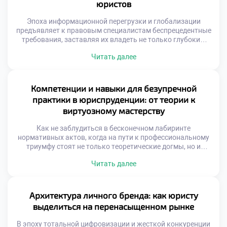
юристов
Эпоха информационной перегрузки и глобализации
предъявляет к правовым специалистам беспрецедентные
требования, заставляя их владеть не только глубоким
пониманием норм права, но и гибким набором
Читать далее
компетенций для навигации в стремительно меняющейся
реальности. Этот непростой образовательный маршрут
трансформируется в настоящее искусство, где равный вес
имеют теоретический фундамент, прикладная практика,
Компетенции и навыки для безупречной
критический анализ и внедрение инноваций. Именно
практики в юриспруденции: от теории к
поэтому качественное […]
виртуозному мастерству
Как не заблудиться в бесконечном лабиринте
нормативных актов, когда на пути к профессиональному
триумфу стоят не только теоретические догмы, но и
жесткие требования реальной практики? Представьте
Читать далее
себе идеального правоведа: он виртуозно ориентируется
в процессуальных тонкостях, находит общий язык с
самыми сложными доверителями и обладает
аналитическим даром предвидеть последствия любого
Архитектура личного бренда: как юристу
своего действия. Именно поэтому качественное обучение
выделиться на перенасыщенном рынке
[…]
В эпоху тотальной цифровизации и жесткой конкуренции