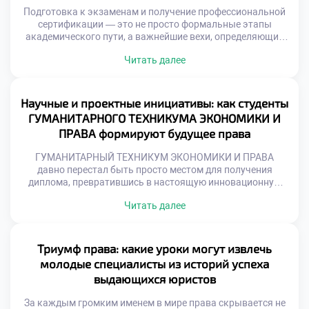
Подготовка к экзаменам и получение профессиональной
сертификации — это не просто формальные этапы
академического пути, а важнейшие вехи, определяющие
уровень компетентности будущего правоведа. Эти
Читать далее
процессы напрямую влияют на глубину усвоенных
знаний, внутреннюю уверенность и успешность
дальнейшей карьеры. Именно поэтому качественное
обучение в московском техникуме становится тем самым
Научные и проектные инициативы: как студенты
надежным фундаментом, который закладывает
ГУМАНИТАРНОГО ТЕХНИКУМА ЭКОНОМИКИ И
правильные алгоритмы подготовки и […]
ПРАВА формируют будущее права
ГУМАНИТАРНЫЙ ТЕХНИКУМ ЭКОНОМИКИ И ПРАВА
давно перестал быть просто местом для получения
диплома, превратившись в настоящую инновационную
лабораторию, где рождаются смелые правовые
Читать далее
концепции. В этом уникальном пространстве
академические традиции встречаются с вызовами
цифровой эпохи, открывая простор для нестандартного
взгляда на право. Именно поэтому качественное
Триумф права: какие уроки могут извлечь
обучение в московском техникуме позволяет учащимся
молодые специалисты из историй успеха
не просто изучать догмы, а […]
выдающихся юристов
За каждым громким именем в мире права скрывается не