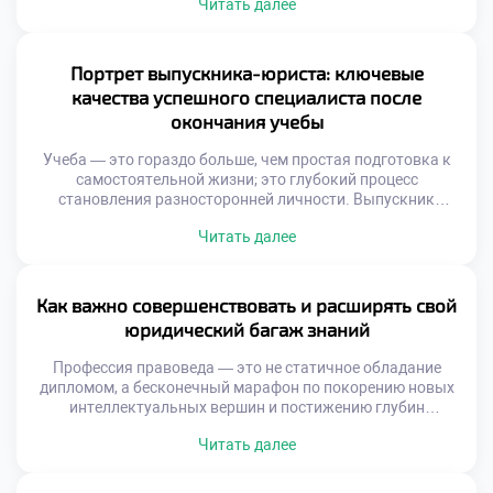
Читать далее
сухую теорию, но и выступают в качестве наставников,
вдохновляющих учащихся и закладывающих прочный
базис для их профессионального будущего. Они являются
проводниками в мир реальных правовых вызовов,
Портрет выпускника-юриста: ключевые
умеющими разглядеть и раскрыть индивидуальный
качества успешного специалиста после
потенциал каждого […]
окончания учебы
Учеба — это гораздо больше, чем простая подготовка к
самостоятельной жизни; это глубокий процесс
становления разносторонней личности. Выпускник
юридического профиля, покидающий стены ГТЭП,
Читать далее
обладает уникальным набором компетенций,
способствующих не только стремительному карьерному
взлету, но и глубокому пониманию тонкостей
общественных отношений. Такой специалист осознает:
Как важно совершенствовать и расширять свой
право представляет собой не просто свод сухих правил, а
юридический багаж знаний
действенный механизм, способный […]
Профессия правоведа — это не статичное обладание
дипломом, а бесконечный марафон по покорению новых
интеллектуальных вершин и постижению глубин
человеческих отношений. Каждое новое постановление
Читать далее
или судебный прецедент становится важнейшей вехой,
позволяющей эксперту виртуозно ориентироваться в
самых запутанных нормативных лабиринтах. Именно