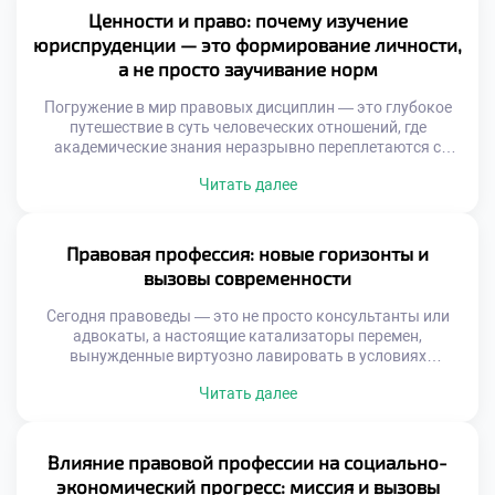
поэтому осознанное обучение в хорошем техникуме
Ценности и право: почему изучение
закладывает тот самый несокрушимый фундамент,
юриспруденции — это формирование личности,
который превращает вчерашнего студента […]
а не просто заучивание норм
Погружение в мир правовых дисциплин — это глубокое
путешествие в суть человеческих отношений, где
академические знания неразрывно переплетаются с
моральными и этическими дилеммами. В этом
Читать далее
пространстве, среди кодексов и прецедентов,
закладывается не только аналитический аппарат, но и
фундаментальные жизненные ориентиры, определяющие
путь будущих адвокатов, судей и правозащитников.
Правовая профессия: новые горизонты и
Именно поэтому осознанное обучение в хорошем
вызовы современности
техникуме становится […]
Сегодня правоведы — это не просто консультанты или
адвокаты, а настоящие катализаторы перемен,
вынужденные виртуозно лавировать в условиях
турбулентного мира. С одной стороны, цифровизация
Читать далее
распахивает перед ними безграничные карьерные
перспективы, с другой — генерирует сложнейшие кейсы,
требующие междисциплинарной эрудиции. Именно
поэтому осознанное обучение в хорошем техникуме
Влияние правовой профессии на социально-
становится тем самым надежным фундаментом, который
экономический прогресс: миссия и вызовы