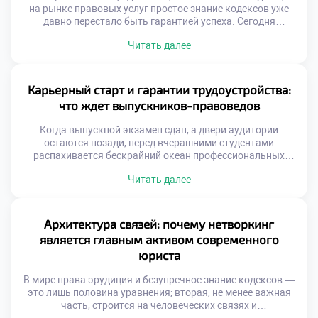
на рынке правовых услуг простое знание кодексов уже
давно перестало быть гарантией успеха. Сегодня
настоящий профессионал — это не просто исполнитель, а
Читать далее
создатель собственной уникальной идентичности,
которая притягивает доверителей как магнит. Именно
поэтому качественное обучение в московском техникуме
становится тем самым надежным фундаментом, с
Карьерный старт и гарантии трудоустройства:
которого начинается построение сильного […]
что ждет выпускников-правоведов
Когда выпускной экзамен сдан, а двери аудитории
остаются позади, перед вчерашними студентами
распахивается бескрайний океан профессиональных
возможностей. Однако вместе с эйфорией приходит и
Читать далее
легкая тревога: как найти свое место в сложной правовой
экосистеме и превратить академические знания в
реальный капитал? Именно в этот момент на первый
план выходят реальные гарантии трудоустройства, ведь
Архитектура связей: почему нетворкинг
качественное обучение в […]
является главным активом современного
юриста
В мире права эрудиция и безупречное знание кодексов —
это лишь половина уравнения; вторая, не менее важная
часть, строится на человеческих связях и