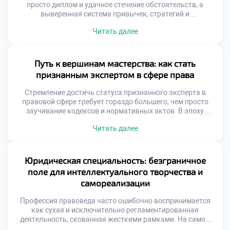
просто диплом и удачное стечение обстоятельств, а
выверенная система привычек, стратегий и
непрекращающейся работы над собой. Истории триумфа
Читать далее
мэтров юриспруденции служат бесценным учебником для
тех, кто только начинает свой профессиональный путь.
Именно поэтому качественное обучение в московском
техникуме закладывает тот самый надежный фундамент,
Путь к вершинам мастерства: как стать
на котором впоследствии […]
признанным экспертом в сфере права
Стремление достичь статуса признанного эксперта в
правовой сфере требует гораздо большего, чем просто
заучивание кодексов и нормативных актов. В эпоху
стремительной трансформации законодательной базы
Читать далее
будущему специалисту необходимо оттачивать
прикладные навыки, аналитический аппарат и
нестандартное мышление. Именно поэтому качественное
обучение в московском техникуме становится тем самым
Юридическая специальность: безграничное
надежным трамплином, который закладывает прочный
поле для интеллектуального творчества и
фундамент для превращения амбициозного студента […]
самореализации
Профессия правоведа часто ошибочно воспринимается
как сухая и исключительно регламентированная
деятельность, скованная жесткими рамками. На самом
же деле, это динамичное поле, открывающее