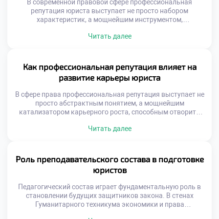
В современной правовой сфере профессиональная
репутация юриста выступает не просто набором
характеристик, а мощнейшим инструментом,
открывающим двери к самым перспективным
Читать далее
возможностям. Подобно искусной шахматной партии, где
каждый ход просчитан наперед, построение имени
специалиста требует стратегического видения и
выстраивания надежных связей. Чтобы успешно
Как профессиональная репутация влияет на
ориентироваться в этом многогранном мире, где
развитие карьеры юриста
добросовестная практика переплетается с личным
брендом, фундаментальным […]
В сфере права профессиональная репутация выступает не
просто абстрактным понятием, а мощнейшим
катализатором карьерного роста, способным отворить
двери к самым перспективным возможностям. Подобно
Читать далее
искусной шахматной партии, где каждый ход просчитан
наперед, построение имени юриста требует безупречного
внимания к деталям, стратегического видения и
выстраивания надежных профессиональных связей.
Роль преподавательского состава в подготовке
Чтобы успешно ориентироваться в этом многогранном
юристов
мире, где добросовестная […]
Педагогический состав играет фундаментальную роль в
становлении будущих защитников закона. В стенах
Гуманитарного техникума экономики и права
дипломированные эксперты не просто транслируют