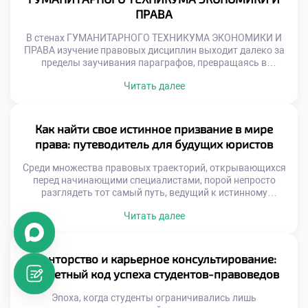
ПРАВА
В стенах ГУМАНИТАРНОГО ТЕХНИКУМА ЭКОНОМИКИ И
ПРАВА изучение правовых дисциплин выходит далеко за
пределы заучивания параграфов, превращаясь в
глубокое погружение в уникальную вселенную
Читать далее
юриспруденции. Учащиеся оказываются в среде, где
фундаментальная теория неразрывно переплетается с
суровой практикой, а каждый разобранный кейс
становится ступенью к будущему профессиональному
Как найти свое истинное призвание в мире
триумфу. Именно поэтому осознанная учеба в техникуме
права: путеводитель для будущих юристов
здесь воспринимается не […]
Среди множества правовых траекторий, открывающихся
перед начинающими специалистами, порой непросто
разглядеть тот самый путь, ведущий к истинному
призванию. Юриспруденция — это не просто сухой свод
Читать далее
нормативных актов, а живой, пульсирующий мир
вызовов и безграничных возможностей. Именно поэтому
осознанная учеба в техникуме становится тем самым
надежным компасом, который помогает студентам не
Менторство и карьерное консультирование:
только освоить законы, но и […]
секретный код успеха студентов-правоведов
Эпоха, когда студенты ограничивались лишь