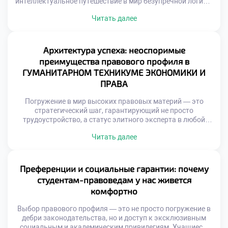
интеллектуальное путешествие в мир безупречной логики,
глубокой аналитики и критического мышления. Студенты,
Читать далее
мечтающие о триумфе в профессии, неизбежно
сталкиваются с рядом серьезных интеллектуальных
вызовов. Именно поэтому качественное обучение в
московском техникуме становится тем самым надежным
Архитектура успеха: неоспоримые
компасом, который помогает будущим экспертам
преимущества правового профиля в
эффективно овладевать сложными […]
ГУМАНИТАРНОМ ТЕХНИКУМЕ ЭКОНОМИКИ И
ПРАВА
Погружение в мир высоких правовых материй — это
стратегический шаг, гарантирующий не просто
трудоустройство, а статус элитного эксперта в любой
экономической ситуации. Освоение тонкостей
Читать далее
законотворчества, судебной практики и международных
конвенций превращает выпускника в универсального
специалиста на рынке труда, способного решать задачи
любой сложности. Именно поэтому продуманное
Преференции и социальные гарантии: почему
обучение в московском техникуме становится тем самым
студентам-правоведам у нас живется
надежным трамплином, […]
комфортно
Выбор правового профиля — это не просто погружение в
дебри законодательства, но и доступ к эксклюзивным
социальным и академическим привилегиям. Учащиеся,