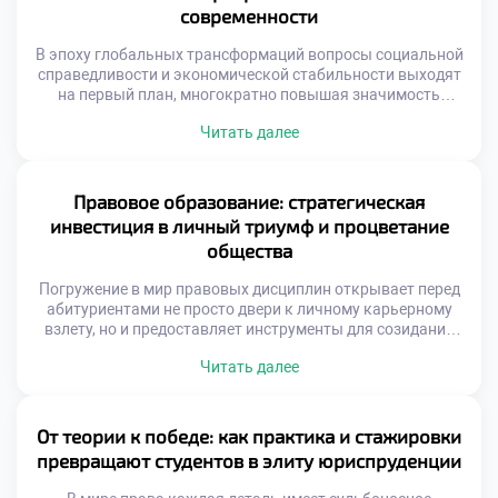
позволяет будущим экспертам […]
современности
В эпоху глобальных трансформаций вопросы социальной
справедливости и экономической стабильности выходят
на первый план, многократно повышая значимость
правовой профессии. Специалисты в этой области давно
Читать далее
перестали быть просто толкователями нормативных
актов, превратившись в настоящих архитекторов
общественных изменений и гарантов баланса между
частными интересами и государственным благом.
Правовое образование: стратегическая
Именно поэтому осознанное обучение в хорошем
инвестиция в личный триумф и процветание
техникуме становится тем самым […]
общества
Погружение в мир правовых дисциплин открывает перед
абитуриентами не просто двери к личному карьерному
взлету, но и предоставляет инструменты для созидания
здорового, справедливого социума. Студенты,
Читать далее
постигающие тонкости законодательства, по сути,
становятся архитекторами грядущих перемен,
способными трансформировать устаревшие структуры и
отстаивать верховенство закона. Именно поэтому
От теории к победе: как практика и стажировки
осознанное обучение в московском техникуме выступает
превращают студентов в элиту юриспруденции
тем самым надежным трамплином, который […]