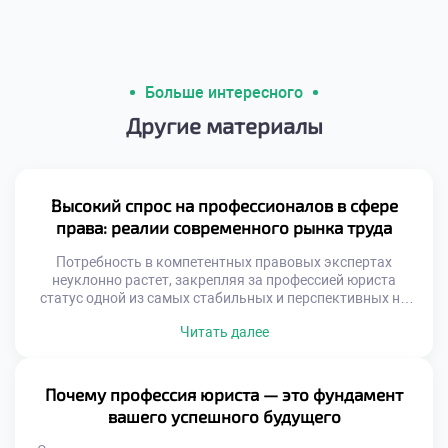
Больше интересного
Другие материалы
Высокий спрос на профессионалов в сфере
права: реалии современного рынка труда
Потребность в компетентных правовых экспертах
неуклонно растет, закрепляя за профессией юриста
статус одной из самых стабильных и перспективных на
рынке труда. В этом материале мы проанализируем
Читать далее
факторы, обуславливающие такой спрос, обозначим
наиболее динамично развивающиеся юридические ниши,
изучим актуальные тренды найма и специфику работы
правоведов в ключевых секторах экономики. Почему
Почему профессия юриста — это фундамент
юристы незаменимы в эпоху цифровой трансформации?
вашего успешного будущего
[…]