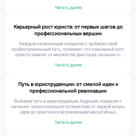
вами двери в бескрайние просторы правовых знаний и
Читать далее
карьерных возможностей. Это не просто вопрос о том,
какую отрасль права изучать; это глубокое путешествие
внутрь себя, исследование собственных ценностей и
амбиций. Чтобы успешно ориентироваться в этом […]
Карьерный рост юриста: от первых шагов до
профессиональных вершин
Каждый начинающий специалист, выбирая свой
профессиональный путь, понимает, что карьерный рост
юриста зависит от множества факторов, начиная от
фундаментальных академических знаний и заканчивая
Читать далее
умением гибко адаптироваться к меняющимся реалиям.
От защиты базовых прав граждан до участия в
масштабных международных сделках — спектр
перспектив в этой сфере поистине безграничен. Правовое
Путь в юриспруденции: от смелой идеи к
дело требует не только острого ума […]
профессиональной реализации
Выбирая путь в юриспруденции, будущий специалист
начинает захватывающее путешествие от первой искры
идеи до практической реализации масштабных
социальных изменений. В этой профессиональной сфере
Читать далее
творческая креативность и строгая логика сплетаются в
удивительную симфонию, где каждое принятое решение
способно лечь в основу новых норм, оберегающих права и