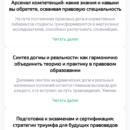
ключевого архитектора инноваций. Именно поэтому
Арсенал компетенций: какие знания и навыки
качественное обучение в московском техникуме
вы обретете, осваивая правовую специальность
становится тем самым стратегическим активом, который
позволяет будущим […]
На пути постижения правовых догм и нормативных
лабиринтов студенты трансформируются в виртуозных
исследователей, способных распутывать сложнейшие
юридические казусы и находить элегантные выходы из
Читать далее
тупиковых ситуаций. Профессия адвоката, судьи или
корпоративного консультанта подразумевает не просто
энциклопедическое знание кодексов, но и мастерство
ведения переговоров, безупречную защиту интересов и
Синтез догмы и реальности: как гармонично
искусство построения неопровержимой аргументации.
объединить теорию и практику в правовом
Именно поэтому качественное обучение в […]
образовании
Дилемма синтеза академических догм и реальных
жизненных коллизий остается главным вызовом для
каждого, кто вступает на путь правоведения. Умение
виртуозно балансировать между буквой закона и живой
Читать далее
судебной практикой отличает настоящего мастера от
простого исполнителя. Именно поэтому осознанное
обучение в московском техникуме становится тем самым
надежным трамплином, который позволяет будущим
Подготовка к экзаменам и сертификация:
экспертам с первых дней погружаться в […]
стратегии триумфа для будущих правоведов