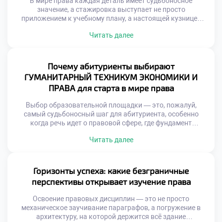
В мире права каждая деталь имеет судьбоносное
значение, а стажировка выступает не просто
приложением к учебному плану, а настоящей кузницей
профессиональных компетенций. Как же погружение в
Читать далее
реальную правовую среду трансформирует сознание
будущего специалиста и формирует его интуицию?
Именно поэтому осознанное обучение в московском
техникуме становится тем самым надежным трамплином,
Почему абитуриенты выбирают
который позволяет студентам с первых дней […]
ГУМАНИТАРНЫЙ ТЕХНИКУМ ЭКОНОМИКИ И
ПРАВА для старта в мире права
Выбор образовательной площадки — это, пожалуй,
самый судьбоносный шаг для абитуриента, особенно
когда речь идет о правовой сфере, где фундамент
определяет всю дальнейшую карьеру. От качества
Читать далее
полученных знаний напрямую зависят профессиональная
компетентность и способность выдерживать жесткую
конкуренцию на рынке труда. Именно поэтому
продуманное обучение в московском техникуме
Горизонты успеха: какие безграничные
становится тем самым стратегическим активом, который
перспективы открывает изучение права
выбирают амбициозные […]
Освоение правовых дисциплин — это не просто
механическое заучивание параграфов, а погружение в
архитектуру, на которой держится всё здание