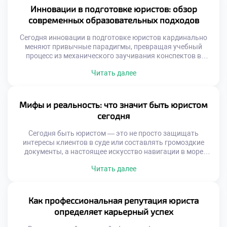
свободы граждан. Чтобы успешно преодолеть этот
Инновации в подготовке юристов: обзор
сложный маршрут и превратить […]
современных образовательных подходов
Сегодня инновации в подготовке юристов кардинально
меняют привычные парадигмы, превращая учебный
процесс из механического заучивания конспектов в
динамичный синтез классических академических
Читать далее
традиций и передовых цифровых решений. Современные
инструменты открывают доступ к знаниям, которые еще
вчера казались футуристическими: от виртуальных залов
судебных заседаний до алгоритмов на базе нейросетей
Мифы и реальность: что значит быть юристом
для разбора сложных правовых коллизий. Чтобы
сегодня
успешно освоить […]
Сегодня быть юристом — это не просто защищать
интересы клиентов в суде или составлять громоздкие
документы, а настоящее искусство навигации в море
нормативных актов, где мифы о блестящей карьере
Читать далее
соседствуют с суровой реальностью ежедневной
практики. Чтобы успешно ориентироваться в этом
многогранном мире и гармонично сочетать теорию с
практикой, фундаментальным шагом становится хорошее
Как профессиональная репутация юриста
образование в техникуме […]
определяет карьерный успех