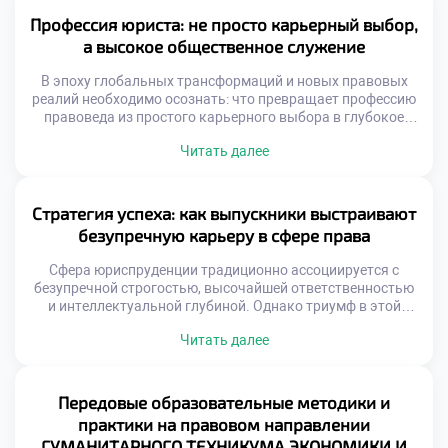
инструментарий, без которого невозможна триумфальная
юридическая практика. Именно поэтому качественное
Профессия юриста: не просто карьерный выбор,
обучение в московском техникуме становится той самой
а высокое общественное служение
надежной гарантией, которая […]
В эпоху глобальных трансформаций и новых правовых
реалий необходимо осознать: что превращает профессию
правоведа из простого карьерного выбора в глубокое
общественное служение? Размышляя об этом, мы
Читать далее
неизбежно приходим к пониманию фундаментальной
роли юристов в поддержании правопорядка и защите
базовых свобод. Именно поэтому осознанная учеба в
техникуме становится тем самым надежным
Стратегия успеха: как выпускники выстраивают
фундаментом, который позволяет будущим специалистам
безупречную карьеру в сфере права
[…]
Сфера юриспруденции традиционно ассоциируется с
безупречной строгостью, высочайшей ответственностью
и интеллектуальной глубиной. Однако триумф в этой
профессии зависит не только от энциклопедических
Читать далее
знаний законов, но и от таланта виртуозно применять их
в реальных жизненных коллизиях. Именно поэтому
осознанная учеба в техникуме становится тем самым
надежным трамплином, который позволяет будущим
Передовые образовательные методики и
специалистам заложить фундамент для долгосрочного
практики на правовом направлении
профессионального […]
ГУМАНИТАРНОГО ТЕХНИКУМА ЭКОНОМИКИ И