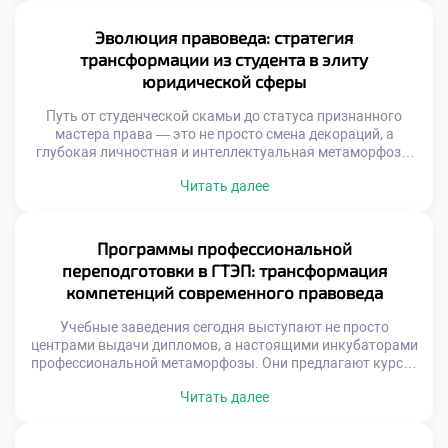
возможностей, где каждая новая правовая коллизия
становится плацдармом для триумфа и самореализации.
Эволюция правоведа: стратегия
Именно поэтому качественное обучение в московском
трансформации из студента в элиту
техникуме становится […]
юридической сферы
Путь от студенческой скамьи до статуса признанного
мастера права — это не просто смена декораций, а
глубокая личностная и интеллектуальная метаморфоза.
Начинающие специалисты сталкиваются с колоссальным
Читать далее
давлением: от необходимости вызубрить массивы
нормативных актов до оттачивания искусства жестких
переговоров. Именно поэтому осознанное обучение в
московском техникуме становится тем самым надежным
Программы профессиональной
трамплином, который позволяет будущим экспертам не
переподготовки в ГТЭП: трансформация
[…]
компетенций современного правоведа
Учебные заведения сегодня выступают не просто
центрами выдачи дипломов, а настоящими инкубаторами
профессиональной метаморфозы. Они предлагают курсы,
которые не просто освежают память, а кардинально
Читать далее
меняют парадигму правового мышления, интегрируя
цифровые инструменты, медиацию и этические
стандарты. Именно поэтому продуманное обучение в