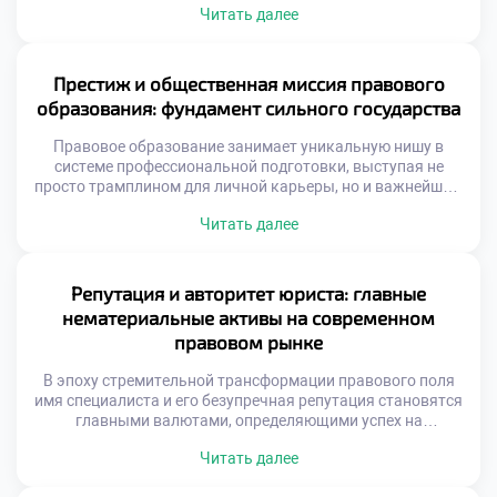
Читать далее
безграничные горизонты для интеллектуального
творчества и глубокой личностной самореализации.
Именно поэтому качественное обучение в московском
техникуме становится надежным трамплином,
Престиж и общественная миссия правового
позволяющим будущим экспертам не просто
образования: фундамент сильного государства
механически следовать букве закона, а выступать
настоящими архитекторами правовых […]
Правовое образование занимает уникальную нишу в
системе профессиональной подготовки, выступая не
просто трамплином для личной карьеры, но и важнейшим
драйвером общественного прогресса. Освоение этой
Читать далее
дисциплины наделяет специалистов инструментами для
защиты справедливости, обеспечения законности и
построения цивилизованного диалога между
государством и личностью. Именно поэтому осознанное
Репутация и авторитет юриста: главные
обучение в московском техникуме становится тем самым
нематериальные активы на современном
надежным фундаментом, который в […]
правовом рынке
В эпоху стремительной трансформации правового поля
имя специалиста и его безупречная репутация становятся
главными валютами, определяющими успех на
высококонкурентном рынке труда. Эти факторы не
Читать далее
просто ускоряют карьерный лифт, но и формируют
фундаментальное доверие со стороны доверителей и