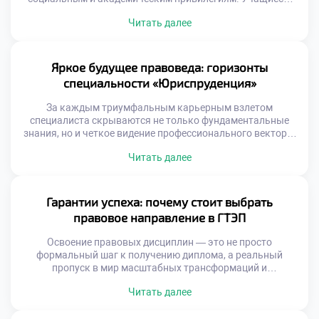
доверившие свое будущее этой благородной сфере,
Читать далее
обретают мощный фундамент для личного и карьерного
взлета. Именно поэтому качественное обучение в
московском техникуме становится настоящим пропуском
в мир больших возможностей, где каждый студент
Яркое будущее правоведа: горизонты
окружен заботой и […]
специальности «Юриспруденция»
За каждым триумфальным карьерным взлетом
специалиста скрываются не только фундаментальные
знания, но и четкое видение профессионального вектора.
Правоведы выступают главными гарантами
Читать далее
справедливости, охватывая в своей деятельности всё: от
тонкостей уголовного процесса до сложных
корпоративных сделок. Именно поэтому качественное
обучение в московском техникуме становится тем самым
Гарантии успеха: почему стоит выбрать
надежным стартом, который позволяет будущим
правовое направление в ГТЭП
экспертам не просто освоить нормы, […]
Освоение правовых дисциплин — это не просто
формальный шаг к получению диплома, а реальный
пропуск в мир масштабных трансформаций и
безграничных карьерных горизонтов. Под руководством
Читать далее
мастеров своего дела учащиеся прокачивают
критическое мышление и обретают уникальный