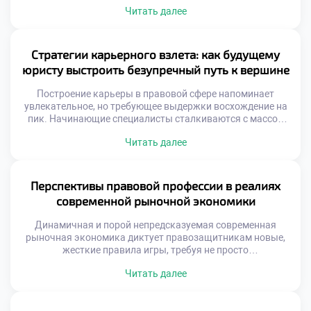
профессиональной репутации. Комьюнити правоведов —
Читать далее
это не статичный список контактов в смартфоне, а
динамичная экосистема, непрерывно генерирующая
новые возможности, инсайты и нестандартные решения.
Именно поэтому качественное обучение в московском
Стратегии карьерного взлета: как будущему
техникуме закладывает первые […]
юристу выстроить безупречный путь к вершине
Построение карьеры в правовой сфере напоминает
увлекательное, но требующее выдержки восхождение на
пик. Начинающие специалисты сталкиваются с массой
вызовов: от выбора узкой специализации до
Читать далее
выстраивания надежной сети профессиональных
контактов. Именно поэтому осознанное обучение в
московском техникуме становится тем самым надежным
фундаментом, который позволяет студентам не просто
Перспективы правовой профессии в реалиях
усваивать теорию, а с первых курсов закладывать
современной рыночной экономики
алгоритмы своего […]
Динамичная и порой непредсказуемая современная
рыночная экономика диктует правозащитникам новые,
жесткие правила игры, требуя не просто
энциклопедических знаний, но и молниеносной
Читать далее
адаптивности. В эпоху, когда классическое право
пересекается с цифровой трансформацией и
глобальными трендами, юрист превращается в