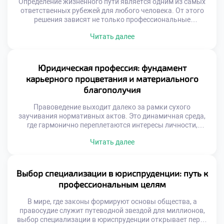
Определение жизненного пути является одним из самых
ответственных рубежей для любого человека. От этого
решения зависят не только профессиональные
достижения, но и личностная эволюция, положение в
Читать далее
социуме и уровень материального достатка.
Юриспруденция в этом плане занимает уникальную нишу,
предоставляя действенные рычаги воздействия на
общественные процессы и открывая широкие горизонты.
Юридическая профессия: фундамент
В этом материале мы разберем, почему […]
карьерного процветания и материального
благополучия
Правоведение выходит далеко за рамки сухого
заучивания нормативных актов. Это динамичная среда,
где гармонично переплетаются интересы личности,
общества и государства. Выбор профессии юриста дарит
Читать далее
широкие горизонты: от построения блестящей карьеры до
реального влияния на общественные процессы. В этом
материале мы разберем, как правовое образование
воспитывает будущих руководителей, почему данная
Выбор специализации в юриспруденции: путь к
специальность гарантирует карьерный лифт и какие […]
профессиональным целям
В мире, где законы формируют основы общества, а
правосудие служит путеводной звездой для миллионов,
выбор специализации в юриспруденции открывает перед