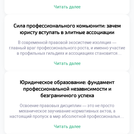
современного цивилизованного общества. В эпоху, когда
Читать далее
правовые нормы регулируют каждый шаг бизнеса и
личной жизни, профессия правоведа становится главным
ключом к стабильности и реальному влиянию. Именно
поэтому качественное обучение в московском техникуме
Сила профессионального комьюнити: зачем
становится тем самым стратегическим […]
юристу вступать в элитные ассоциации
В современной правовой экосистеме изоляция —
главный враг профессионального роста, и именно участие
в профильных гильдиях и ассоциациях становится
маркером принадлежности к элите юридического
Читать далее
сообщества. Интеграция в такие структуры открывает
доступ к закрытым базам знаний, передовым практикам
и мощному ресурсу коллективного интеллекта, без
которых невозможно представить карьеру топового
Юридическое образование: фундамент
специалиста. Именно поэтому продуманное обучение в
профессиональной независимости и
московском […]
безграничного успеха
Освоение правовых дисциплин — это не просто
механическое заучивание нормативных актов, а
настоящий пропуск в мир абсолютной профессиональной
независимости и финансового процветания. Этот
Читать далее
увлекательный маршрут не заканчивается вручением
заветного диплома; он распахивает двери в экосистему