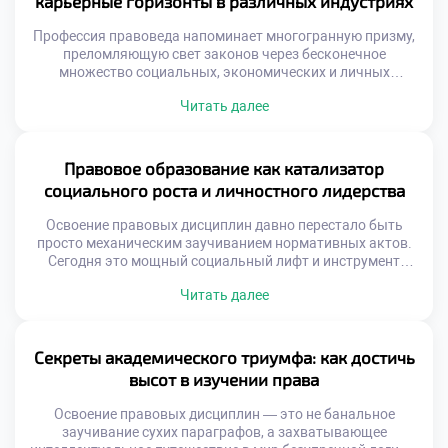
карьерные горизонты в различных индустриях
[…]
Профессия правоведа напоминает многогранную призму,
преломляющую свет законов через бесконечное
множество социальных, экономических и личных
плоскостей. Будь то зал судебных заседаний, совет
Читать далее
директоров транснациональной корпорации или
международный арбитраж, специалист с юридическим
бэкграундом всегда остается ключевым архитектором
происходящих процессов. Именно поэтому осознанное
Правовое образование как катализатор
обучение в московском техникуме становится тем самым
социального роста и личностного лидерства
надежным компасом, который помогает абитуриентам не
заблудиться […]
Освоение правовых дисциплин давно перестало быть
просто механическим заучиванием нормативных актов.
Сегодня это мощный социальный лифт и инструмент
трансформации, способный изменить как отдельную
Читать далее
личность, так и общество в целом. В эпоху глобализации
и цифровых вызовов именно грамотное понимание
правового поля становится фундаментом для
личностного и общественного прогресса, и качественное
Секреты академического триумфа: как достичь
обучение в московском техникуме выступает здесь […]
высот в изучении права
Освоение правовых дисциплин — это не банальное
заучивание сухих параграфов, а захватывающее