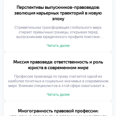
коллег по цеху. Именно поэтому качественное обучение в
московском техникуме закладывает первые кирпичики
Перспективы выпускников-правоведов:
этого имиджа, приучая будущих экспертов […]
эволюция карьерных траекторий в новую
эпоху
Стремительная трансформация глобального мира
стирает привычные границы, открывая перед
выпускниками юридического профиля поистине
безграничные горизонты. На смену шаблонным
Читать далее
маршрутам приходят неординарные векторы развития,
позволяющие специалистам не просто отстаивать
законные интересы, но и напрямую влиять на
формирование ценностей будущего общества. Именно
Миссия правоведа: ответственность и роль
поэтому качественное обучение в московском техникуме
юриста в современном мире
становится тем самым надежным фундаментом, который
вооружает будущих экспертов […]
Профессия правоведа по праву считается одной из
наиболее почетных и социально значимых в современном
мире. Влияние специалистов в этой сфере охватывает все
уровни общественной жизни, от бытовых споров до
Читать далее
глобальных государственных процессов. Именно поэтому
качественное обучение в московском техникуме
становится тем самым надежным фундаментом, который
закладывает основы будущей ответственности и
Многогранность правовой профессии:
профессионального долга. Юристы выступают главными