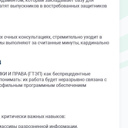
даментом, который закладывает базу для
ратят выпускников в востребованных защитников
х очных консультациях, стремительно уходит в
темы выполняют за считанные минуты, кардинально
в
И И ПРАВА (ГТЭП) как беспрецедентные
онимать: их работа будет неразрывно связана с
профильным программным обеспечением
д критически важных навыков:
 массивы разрозненной информации.