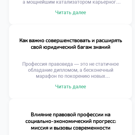
а мощнейшим катализатором карьерного
роста, способным отворить двери к самым
Читать далее
перспективным возможностям. Подобно
искусной шахматной партии, где каждый ход
просчитан наперед, построение имени
юриста требует безупречного внимания к
деталям, стратегического видения и
Как важно совершенствовать и расширять
выстраивания надежных профессиональных
свой юридический багаж знаний
связей. Чтобы успешно ориентироваться в
этом многогранном мире, где
добросовестная […]
Профессия правоведа — это не статичное
обладание дипломом, а бесконечный
марафон по покорению новых
интеллектуальных вершин и постижению
Читать далее
глубин человеческих отношений. Каждое
новое постановление или судебный
прецедент становится важнейшей вехой,
позволяющей эксперту виртуозно
ориентироваться в самых запутанных
Влияние правовой профессии на
нормативных лабиринтах. Именно поэтому
социально-экономический прогресс:
осознанное обучение в хорошем техникуме
миссия и вызовы современности
закладывает тот самый несокрушимый