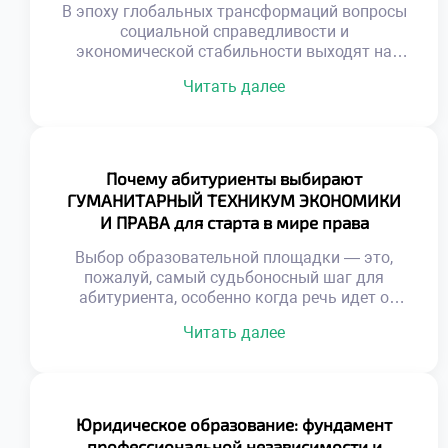
фундамент, который превращает вчерашнего
В эпоху глобальных трансформаций вопросы
студента […]
социальной справедливости и
экономической стабильности выходят на
первый план, многократно повышая
Читать далее
значимость правовой профессии.
Специалисты в этой области давно перестали
быть просто толкователями нормативных
актов, превратившись в настоящих
архитекторов общественных изменений и
Почему абитуриенты выбирают
гарантов баланса между частными
ГУМАНИТАРНЫЙ ТЕХНИКУМ ЭКОНОМИКИ
интересами и государственным благом.
И ПРАВА для старта в мире права
Именно поэтому осознанное обучение в
хорошем техникуме становится тем самым
Выбор образовательной площадки — это,
[…]
пожалуй, самый судьбоносный шаг для
абитуриента, особенно когда речь идет о
правовой сфере, где фундамент определяет
Читать далее
всю дальнейшую карьеру. От качества
полученных знаний напрямую зависят
профессиональная компетентность и
способность выдерживать жесткую
конкуренцию на рынке труда. Именно
Юридическое образование: фундамент
поэтому продуманное обучение в
профессиональной независимости и