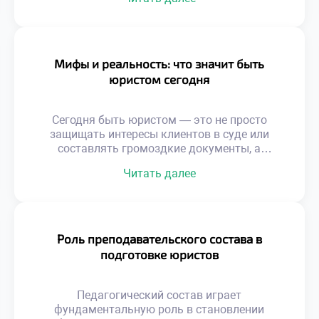
фундаментальных академических знаний и
заканчивая умением гибко адаптироваться к
меняющимся реалиям. От защиты базовых
прав граждан до участия в масштабных
международных сделках — спектр
Мифы и реальность: что значит быть
перспектив в этой сфере поистине
юристом сегодня
безграничен. Правовое дело требует не
только острого ума […]
Сегодня быть юристом — это не просто
защищать интересы клиентов в суде или
составлять громоздкие документы, а
настоящее искусство навигации в море
Читать далее
нормативных актов, где мифы о блестящей
карьере соседствуют с суровой реальностью
ежедневной практики. Чтобы успешно
ориентироваться в этом многогранном мире
и гармонично сочетать теорию с практикой,
Роль преподавательского состава в
фундаментальным шагом становится
подготовке юристов
хорошее образование в техникуме […]
Педагогический состав играет
фундаментальную роль в становлении