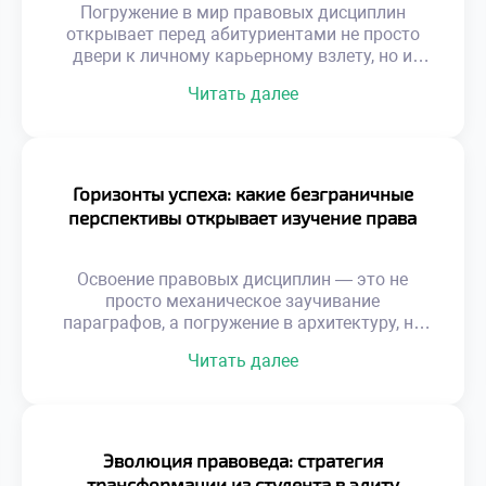
становится […]
Погружение в мир правовых дисциплин
открывает перед абитуриентами не просто
двери к личному карьерному взлету, но и
предоставляет инструменты для созидания
Читать далее
здорового, справедливого социума.
Студенты, постигающие тонкости
законодательства, по сути, становятся
архитекторами грядущих перемен,
способными трансформировать устаревшие
Горизонты успеха: какие безграничные
структуры и отстаивать верховенство
перспективы открывает изучение права
закона. Именно поэтому осознанное
обучение в московском техникуме выступает
тем самым надежным трамплином, который
Освоение правовых дисциплин — это не
[…]
просто механическое заучивание
параграфов, а погружение в архитектуру, на
которой держится всё здание современного
Читать далее
цивилизованного общества. В эпоху, когда
правовые нормы регулируют каждый шаг
бизнеса и личной жизни, профессия
правоведа становится главным ключом к
стабильности и реальному влиянию. Именно
Эволюция правоведа: стратегия
поэтому качественное обучение в
трансформации из студента в элиту