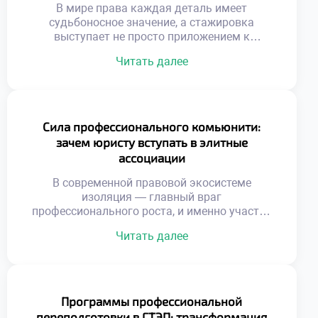
будущим экспертам […]
В мире права каждая деталь имеет
судьбоносное значение, а стажировка
выступает не просто приложением к
учебному плану, а настоящей кузницей
Читать далее
профессиональных компетенций. Как же
погружение в реальную правовую среду
трансформирует сознание будущего
специалиста и формирует его интуицию?
Именно поэтому осознанное обучение в
Сила профессионального комьюнити:
московском техникуме становится тем
зачем юристу вступать в элитные
самым надежным трамплином, который
ассоциации
позволяет студентам с первых дней […]
В современной правовой экосистеме
изоляция — главный враг
профессионального роста, и именно участие
в профильных гильдиях и ассоциациях
Читать далее
становится маркером принадлежности к
элите юридического сообщества. Интеграция
в такие структуры открывает доступ к
закрытым базам знаний, передовым
практикам и мощному ресурсу
Программы профессиональной
коллективного интеллекта, без которых
переподготовки в ГТЭП: трансформация