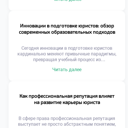
перед вами двери в бескрайние просторы
правовых знаний и карьерных возможностей.
Это не просто вопрос о том, какую отрасль
права изучать; это глубокое путешествие
внутрь себя, исследование собственных
Инновации в подготовке юристов: обзор
ценностей и амбиций. Чтобы успешно
современных образовательных подходов
ориентироваться в этом […]
Сегодня инновации в подготовке юристов
кардинально меняют привычные парадигмы,
превращая учебный процесс из
механического заучивания конспектов в
Читать далее
динамичный синтез классических
академических традиций и передовых
цифровых решений. Современные
инструменты открывают доступ к знаниям,
которые еще вчера казались
Как профессиональная репутация влияет
футуристическими: от виртуальных залов
на развитие карьеры юриста
судебных заседаний до алгоритмов на базе
нейросетей для разбора сложных правовых
коллизий. Чтобы успешно освоить […]
В сфере права профессиональная репутация
выступает не просто абстрактным понятием,