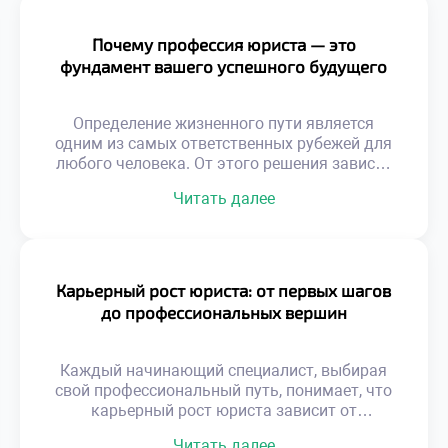
Почему профессия юриста — это
фундамент вашего успешного будущего
Определение жизненного пути является
одним из самых ответственных рубежей для
любого человека. От этого решения зависят
не только профессиональные достижения, но
Читать далее
и личностная эволюция, положение в
социуме и уровень материального достатка.
Юриспруденция в этом плане занимает
уникальную нишу, предоставляя
действенные рычаги воздействия на
Карьерный рост юриста: от первых шагов
общественные процессы и открывая широкие
до профессиональных вершин
горизонты. В этом материале мы разберем,
почему […]
Каждый начинающий специалист, выбирая
свой профессиональный путь, понимает, что
карьерный рост юриста зависит от
множества факторов, начиная от
Читать далее