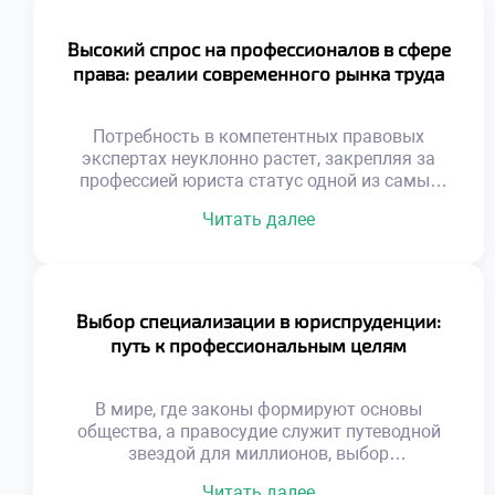
Высокий спрос на профессионалов в сфере
права: реалии современного рынка труда
Потребность в компетентных правовых
экспертах неуклонно растет, закрепляя за
профессией юриста статус одной из самых
стабильных и перспективных на рынке труда.
Читать далее
В этом материале мы проанализируем
факторы, обуславливающие такой спрос,
обозначим наиболее динамично
развивающиеся юридические ниши, изучим
актуальные тренды найма и специфику
Выбор специализации в юриспруденции:
работы правоведов в ключевых секторах
путь к профессиональным целям
экономики. Почему юристы незаменимы в
эпоху цифровой трансформации? […]
В мире, где законы формируют основы
общества, а правосудие служит путеводной
звездой для миллионов, выбор
специализации в юриспруденции открывает
Читать далее