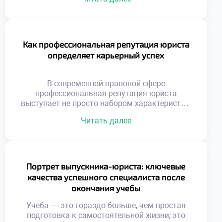
социальных изменений. В этой
профессиональной сфере творческая
креативность и строгая логика сплетаются в
удивительную симфонию, где каждое
принятое решение способно лечь в основу
Как профессиональная репутация юриста
новых норм, оберегающих права и свободы
определяет карьерный успех
граждан. Чтобы успешно преодолеть этот
сложный маршрут и превратить […]
В современной правовой сфере
профессиональная репутация юриста
выступает не просто набором характеристик,
а мощнейшим инструментом, открывающим
Читать далее
двери к самым перспективным
возможностям. Подобно искусной
шахматной партии, где каждый ход
просчитан наперед, построение имени
специалиста требует стратегического
Портрет выпускника-юриста: ключевые
видения и выстраивания надежных связей.
качества успешного специалиста после
Чтобы успешно ориентироваться в этом
окончания учебы
многогранном мире, где добросовестная
практика переплетается с личным брендом,
Учеба — это гораздо больше, чем простая
фундаментальным […]
подготовка к самостоятельной жизни; это