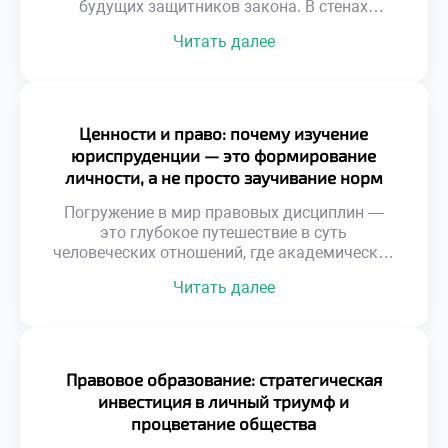
будущих защитников закона. В стенах
Гуманитарного техникума экономики и права
Читать далее
дипломированные эксперты не просто
транслируют сухую теорию, но и выступают в
качестве наставников, вдохновляющих
учащихся и закладывающих прочный базис
для их профессионального будущего. Они
Ценности и право: почему изучение
являются проводниками в мир реальных
юриспруденции — это формирование
правовых вызовов, умеющими разглядеть и
личности, а не просто заучивание норм
раскрыть индивидуальный потенциал
каждого […]
Погружение в мир правовых дисциплин —
это глубокое путешествие в суть
человеческих отношений, где академические
знания неразрывно переплетаются с
Читать далее
моральными и этическими дилеммами. В
этом пространстве, среди кодексов и
прецедентов, закладывается не только
аналитический аппарат, но и
фундаментальные жизненные ориентиры,
Правовое образование: стратегическая
определяющие путь будущих адвокатов,
инвестиция в личный триумф и
судей и правозащитников. Именно поэтому
процветание общества
осознанное обучение в хорошем техникуме