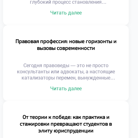
глубокий процесс становления
разносторонней личности. Выпускник
Читать далее
юридического профиля, покидающий стены
ГТЭП, обладает уникальным набором
компетенций, способствующих не только
стремительному карьерному взлету, но и
глубокому пониманию тонкостей
Правовая профессия: новые горизонты и
общественных отношений. Такой специалист
вызовы современности
осознает: право представляет собой не
просто свод сухих правил, а действенный
механизм, способный […]
Сегодня правоведы — это не просто
консультанты или адвокаты, а настоящие
катализаторы перемен, вынужденные
виртуозно лавировать в условиях
Читать далее
турбулентного мира. С одной стороны,
цифровизация распахивает перед ними
безграничные карьерные перспективы, с
другой — генерирует сложнейшие кейсы,
требующие междисциплинарной эрудиции.
От теории к победе: как практика и
Именно поэтому осознанное обучение в
стажировки превращают студентов в
хорошем техникуме становится тем самым
элиту юриспруденции
надежным фундаментом, который позволяет