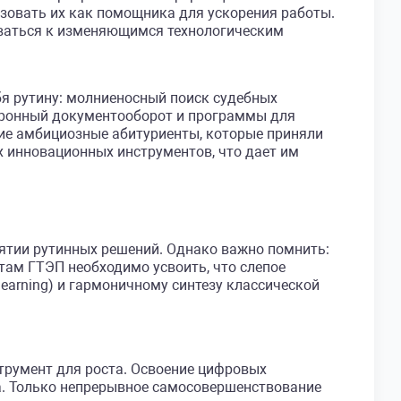
зовать их как помощника для ускорения работы.
оваться к изменяющимся технологическим
бя рутину: молниеносный поиск судебных
ктронный документооборот и программы для
гие амбициозные абитуриенты, которые приняли
х инновационных инструментов, что дает им
ятии рутинных решений. Однако важно помнить:
там ГТЭП необходимо усвоить, что слепое
learning) и гармоничному синтезу классической
струмент для роста. Освоение цифровых
а. Только непрерывное самосовершенствование