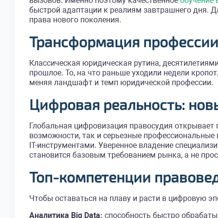
вызовов. Именно поэтому качественное
обучение 
быстрой адаптации к реалиям завтрашнего дня. Д
права нового поколения.
Трансформация профессии:
Классическая юридическая рутина, десятилетиями
прошлое. То, на что раньше уходили недели кроп
меняя ландшафт и темп юридической профессии.
Цифровая реальность: нов
Глобальная цифровизация правосудия открывае
возможности, так и серьезные профессиональные 
IT-инструментами. Уверенное владение специал
становится базовым требованием рынка, а не про
Топ-компетенции правове
Чтобы оставаться на плаву и расти в цифровую э
Аналитика Big Data:
способность быстро обрабаты