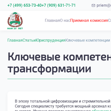
+7 (499) 653-73-40
+7 (909) 631-71-71
priem@g
Главная
О нас
Приемная комиссия
С
Главная
Статьи
Юриспруденция
Ключевые компетенции 
Ключевые компетен
трансформации
В эпоху тотальной цифровизации и стремительной
Сегодня специалисту требуется мощный арсенал к