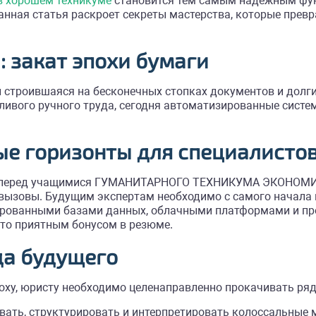
в хорошем техникуме
становится тем самым надежным фун
анная статья раскроет секреты мастерства, которые прев
 закат эпохи бумаги
 строившаяся на бесконечных стопках документов и долги
отливого ручного труда, сегодня автоматизированные сис
ые горизонты для специалисто
т перед учащимися ГУМАНИТАРНОГО ТЕХНИКУМА ЭКОНОМИК
вызовы. Будущим экспертам необходимо с самого начала п
изированными базами данных, облачными платформами и 
сто приятным бонусом в резюме.
да будущего
поху, юристу необходимо целенаправленно прокачивать ря
вать, структурировать и интерпретировать колоссальные