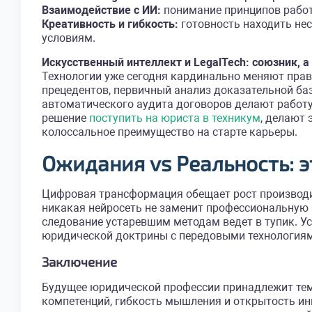
Взаимодействие с ИИ:
понимание принципов работ
Креативность и гибкость:
готовность находить не
условиям.
Искусственный интеллект и LegalTech: союзник, а
Технологии уже сегодня кардинально меняют прави
прецедентов, первичный анализ доказательной ба
автоматического аудита договоров делают работу 
решение
поступить на юриста в техникум
, делают
колоссальное преимущество на старте карьеры.
Ожидания vs Реальность: э
Цифровая трансформация обещает рост производи
никакая нейросеть не заменит профессиональную э
следование устаревшим методам ведет в тупик. Усп
юридической доктрины с передовыми технологиям
Заключение
Будущее юридической профессии принадлежит тем, 
компетенций, гибкость мышления и открытость и