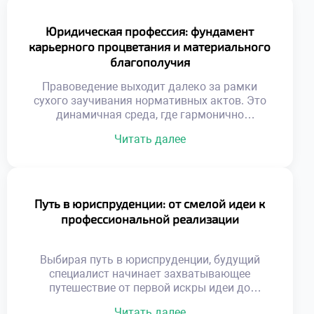
Юридическая профессия: фундамент
карьерного процветания и материального
благополучия
Правоведение выходит далеко за рамки
сухого заучивания нормативных актов. Это
динамичная среда, где гармонично
переплетаются интересы личности, общества
Читать далее
и государства. Выбор профессии юриста
дарит широкие горизонты: от построения
блестящей карьеры до реального влияния на
общественные процессы. В этом материале
мы разберем, как правовое образование
Путь в юриспруденции: от смелой идеи к
воспитывает будущих руководителей, почему
профессиональной реализации
данная специальность гарантирует
карьерный лифт и какие […]
Выбирая путь в юриспруденции, будущий
специалист начинает захватывающее
путешествие от первой искры идеи до
практической реализации масштабных
Читать далее