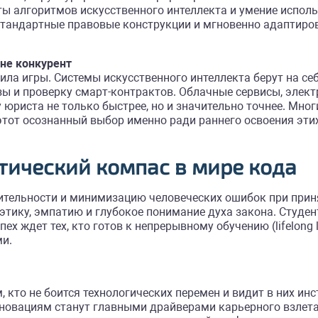
ы алгоритмов искусственного интеллекта и умение исполь
стандартные правовые конструкции и мгновенно адаптир
 не конкурент
ла игры. Системы искусственного интеллекта берут на се
зы и проверку смарт-контрактов. Облачные сервисы, эле
юриста не только быстрее, но и значительно точнее. Мно
 этот осознанный выбор именно ради раннего освоения эти
тический компас в мире кода
тельности и минимизацию человеческих ошибок при прин
тику, эмпатию и глубокое понимание духа закона. Студен
ех ждет тех, кто готов к непрерывному обучению (lifelong 
и.
кто не боится технологических перемен и видит в них ин
нновациям станут главными драйверами карьерного взлет