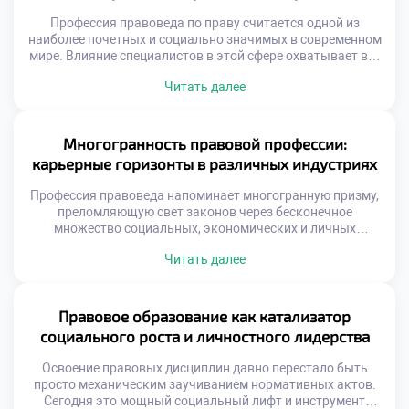
вооружает будущих экспертов […]
Профессия правоведа по праву считается одной из
наиболее почетных и социально значимых в современном
мире. Влияние специалистов в этой сфере охватывает все
уровни общественной жизни, от бытовых споров до
Читать далее
глобальных государственных процессов. Именно поэтому
качественное обучение в московском техникуме
становится тем самым надежным фундаментом, который
закладывает основы будущей ответственности и
Многогранность правовой профессии:
профессионального долга. Юристы выступают главными
карьерные горизонты в различных индустриях
[…]
Профессия правоведа напоминает многогранную призму,
преломляющую свет законов через бесконечное
множество социальных, экономических и личных
плоскостей. Будь то зал судебных заседаний, совет
Читать далее
директоров транснациональной корпорации или
международный арбитраж, специалист с юридическим
бэкграундом всегда остается ключевым архитектором
происходящих процессов. Именно поэтому осознанное
Правовое образование как катализатор
обучение в московском техникуме становится тем самым
социального роста и личностного лидерства
надежным компасом, который помогает абитуриентам не
заблудиться […]
Освоение правовых дисциплин давно перестало быть
просто механическим заучиванием нормативных актов.
Сегодня это мощный социальный лифт и инструмент