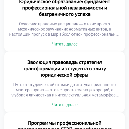
Юридическое образование: фундамент
специалиста. Именно поэтому продуманное обучение в
профессиональной независимости и
московском […]
безграничного успеха
Освоение правовых дисциплин — это не просто
механическое заучивание нормативных актов, а
настоящий пропуск в мир абсолютной профессиональной
независимости и финансового процветания. Этот
Читать далее
увлекательный маршрут не заканчивается вручением
заветного диплома; он распахивает двери в экосистему
возможностей, где каждая новая правовая коллизия
становится плацдармом для триумфа и самореализации.
Эволюция правоведа: стратегия
Именно поэтому качественное обучение в московском
трансформации из студента в элиту
техникуме становится […]
юридической сферы
Путь от студенческой скамьи до статуса признанного
мастера права — это не просто смена декораций, а
глубокая личностная и интеллектуальная метаморфоза.
Начинающие специалисты сталкиваются с колоссальным
Читать далее
давлением: от необходимости вызубрить массивы
нормативных актов до оттачивания искусства жестких
переговоров. Именно поэтому осознанное обучение в
московском техникуме становится тем самым надежным
Программы профессиональной
трамплином, который позволяет будущим экспертам не