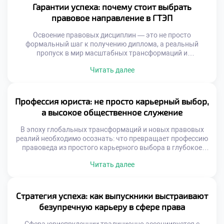
обучение в московском техникуме становится тем самым
Гарантии успеха: почему стоит выбрать
надежным стартом, который позволяет будущим
правовое направление в ГТЭП
экспертам не просто освоить нормы, […]
Освоение правовых дисциплин — это не просто
формальный шаг к получению диплома, а реальный
пропуск в мир масштабных трансформаций и
безграничных карьерных горизонтов. Под руководством
Читать далее
мастеров своего дела учащиеся прокачивают
критическое мышление и обретают уникальный
инструментарий, без которого невозможна триумфальная
юридическая практика. Именно поэтому качественное
Профессия юриста: не просто карьерный выбор,
обучение в московском техникуме становится той самой
а высокое общественное служение
надежной гарантией, которая […]
В эпоху глобальных трансформаций и новых правовых
реалий необходимо осознать: что превращает профессию
правоведа из простого карьерного выбора в глубокое
общественное служение? Размышляя об этом, мы
Читать далее
неизбежно приходим к пониманию фундаментальной
роли юристов в поддержании правопорядка и защите
базовых свобод. Именно поэтому осознанная учеба в
техникуме становится тем самым надежным
Стратегия успеха: как выпускники выстраивают
фундаментом, который позволяет будущим специалистам
безупречную карьеру в сфере права
[…]