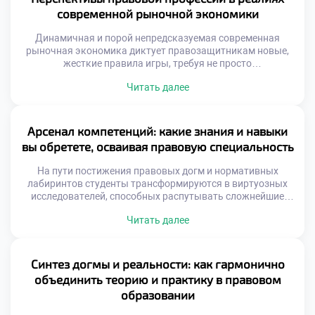
усваивать теорию, а с первых курсов закладывать
современной рыночной экономики
алгоритмы своего […]
Динамичная и порой непредсказуемая современная
рыночная экономика диктует правозащитникам новые,
жесткие правила игры, требуя не просто
энциклопедических знаний, но и молниеносной
Читать далее
адаптивности. В эпоху, когда классическое право
пересекается с цифровой трансформацией и
глобальными трендами, юрист превращается в
ключевого архитектора инноваций. Именно поэтому
Арсенал компетенций: какие знания и навыки
качественное обучение в московском техникуме
вы обретете, осваивая правовую специальность
становится тем самым стратегическим активом, который
позволяет будущим […]
На пути постижения правовых догм и нормативных
лабиринтов студенты трансформируются в виртуозных
исследователей, способных распутывать сложнейшие
юридические казусы и находить элегантные выходы из
Читать далее
тупиковых ситуаций. Профессия адвоката, судьи или
корпоративного консультанта подразумевает не просто
энциклопедическое знание кодексов, но и мастерство
ведения переговоров, безупречную защиту интересов и
Синтез догмы и реальности: как гармонично
искусство построения неопровержимой аргументации.
объединить теорию и практику в правовом
Именно поэтому качественное обучение в […]
образовании