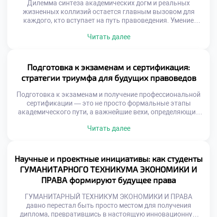
Дилемма синтеза академических догм и реальных
жизненных коллизий остается главным вызовом для
каждого, кто вступает на путь правоведения. Умение
виртуозно балансировать между буквой закона и живой
Читать далее
судебной практикой отличает настоящего мастера от
простого исполнителя. Именно поэтому осознанное
обучение в московском техникуме становится тем самым
надежным трамплином, который позволяет будущим
Подготовка к экзаменам и сертификация:
экспертам с первых дней погружаться в […]
стратегии триумфа для будущих правоведов
Подготовка к экзаменам и получение профессиональной
сертификации — это не просто формальные этапы
академического пути, а важнейшие вехи, определяющие
уровень компетентности будущего правоведа. Эти
Читать далее
процессы напрямую влияют на глубину усвоенных
знаний, внутреннюю уверенность и успешность
дальнейшей карьеры. Именно поэтому качественное
обучение в московском техникуме становится тем самым
Научные и проектные инициативы: как студенты
надежным фундаментом, который закладывает
ГУМАНИТАРНОГО ТЕХНИКУМА ЭКОНОМИКИ И
правильные алгоритмы подготовки и […]
ПРАВА формируют будущее права
ГУМАНИТАРНЫЙ ТЕХНИКУМ ЭКОНОМИКИ И ПРАВА
давно перестал быть просто местом для получения
диплома, превратившись в настоящую инновационную