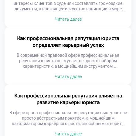
интересы клиентов в суде или составлять громоздкие
документы, а настоящее искусство навигации в море
нормативных актов, где мифы о блестящей карьере
Читать далее
соседствуют с суровой реальностью ежедневной
практики. Чтобы успешно ориентироваться в этом
многогранном мире и гармонично сочетать теорию с
практикой, фундаментальным шагом становится хорошее
Как профессиональная репутация юриста
образование в техникуме […]
определяет карьерный успех
В современной правовой сфере профессиональная
репутация юриста выступает не просто набором
характеристик, а мощнейшим инструментом,
открывающим двери к самым перспективным
Читать далее
возможностям. Подобно искусной шахматной партии, где
каждый ход просчитан наперед, построение имени
специалиста требует стратегического видения и
выстраивания надежных связей. Чтобы успешно
Как профессиональная репутация влияет на
ориентироваться в этом многогранном мире, где
развитие карьеры юриста
добросовестная практика переплетается с личным
брендом, фундаментальным […]
В сфере права профессиональная репутация выступает не
просто абстрактным понятием, а мощнейшим
катализатором карьерного роста, способным отворить
двери к самым перспективным возможностям. Подобно
Читать далее
искусной шахматной партии, где каждый ход просчитан