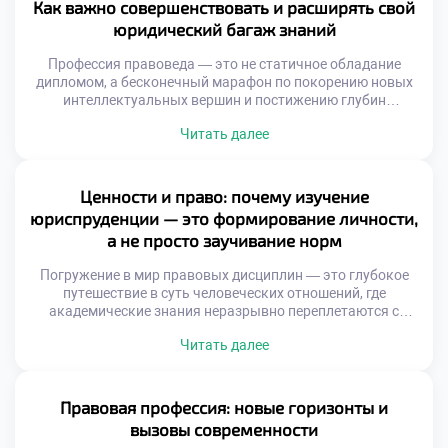
общественных отношений. Такой специалист осознает:
Как важно совершенствовать и расширять свой
право представляет собой не просто свод сухих правил, а
юридический багаж знаний
действенный механизм, способный […]
Профессия правоведа — это не статичное обладание
дипломом, а бесконечный марафон по покорению новых
интеллектуальных вершин и постижению глубин
человеческих отношений. Каждое новое постановление
Читать далее
или судебный прецедент становится важнейшей вехой,
позволяющей эксперту виртуозно ориентироваться в
самых запутанных нормативных лабиринтах. Именно
поэтому осознанное обучение в хорошем техникуме
Ценности и право: почему изучение
закладывает тот самый несокрушимый фундамент,
юриспруденции — это формирование личности,
который превращает вчерашнего студента […]
а не просто заучивание норм
Погружение в мир правовых дисциплин — это глубокое
путешествие в суть человеческих отношений, где
академические знания неразрывно переплетаются с
моральными и этическими дилеммами. В этом
Читать далее
пространстве, среди кодексов и прецедентов,
закладывается не только аналитический аппарат, но и
фундаментальные жизненные ориентиры, определяющие
путь будущих адвокатов, судей и правозащитников.
Правовая профессия: новые горизонты и
Именно поэтому осознанное обучение в хорошем
вызовы современности
техникуме становится […]