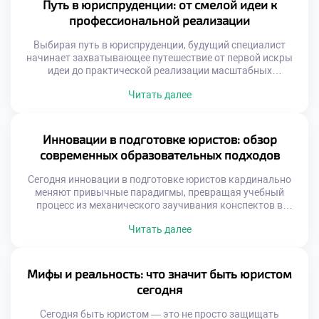
перспектив в этой сфере поистине безграничен. Правовое
Путь в юриспруденции: от смелой идеи к
дело требует не только острого ума […]
профессиональной реализации
Выбирая путь в юриспруденции, будущий специалист
начинает захватывающее путешествие от первой искры
идеи до практической реализации масштабных
социальных изменений. В этой профессиональной сфере
Читать далее
творческая креативность и строгая логика сплетаются в
удивительную симфонию, где каждое принятое решение
способно лечь в основу новых норм, оберегающих права и
свободы граждан. Чтобы успешно преодолеть этот
Инновации в подготовке юристов: обзор
сложный маршрут и превратить […]
современных образовательных подходов
Сегодня инновации в подготовке юристов кардинально
меняют привычные парадигмы, превращая учебный
процесс из механического заучивания конспектов в
динамичный синтез классических академических
Читать далее
традиций и передовых цифровых решений. Современные
инструменты открывают доступ к знаниям, которые еще
вчера казались футуристическими: от виртуальных залов
судебных заседаний до алгоритмов на базе нейросетей
Мифы и реальность: что значит быть юристом
для разбора сложных правовых коллизий. Чтобы
сегодня
успешно освоить […]
Сегодня быть юристом — это не просто защищать