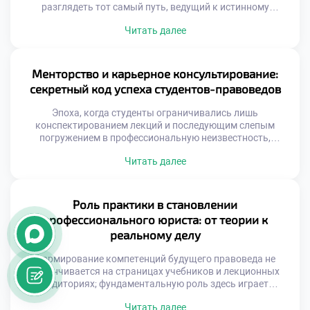
разглядеть тот самый путь, ведущий к истинному
призванию. Юриспруденция — это не просто сухой свод
Читать далее
нормативных актов, а живой, пульсирующий мир
вызовов и безграничных возможностей. Именно поэтому
осознанная учеба в техникуме становится тем самым
надежным компасом, который помогает студентам не
Менторство и карьерное консультирование:
только освоить законы, но и […]
секретный код успеха студентов-правоведов
Эпоха, когда студенты ограничивались лишь
конспектированием лекций и последующим слепым
погружением в профессиональную неизвестность,
безвозвратно ушла в прошлое. Сегодняшним
Читать далее
начинающим правоведам приходится решать куда более
сложную задачу — гармонично синтезировать
фундаментальную теорию с суровыми реалиями
юридической практики. Именно поэтому продуманная
Роль практики в становлении
учеба в техникуме сегодня неразрывно связана с
профессионального юриста: от теории к
системами наставничества и карьерного трекинга,
реальному делу
которые открывают перед […]
Формирование компетенций будущего правоведа не
заканчивается на страницах учебников и лекционных
аудиториях; фундаментальную роль здесь играет
погружение в реальную профессиональную среду.
Читать далее
Сталкиваясь с живыми кейсами, стажировками и