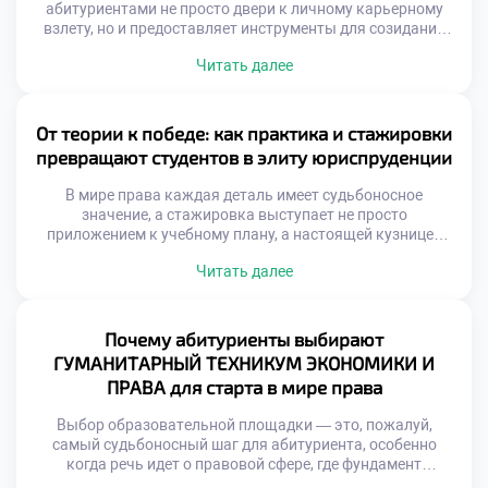
абитуриентами не просто двери к личному карьерному
взлету, но и предоставляет инструменты для созидания
здорового, справедливого социума. Студенты,
Читать далее
постигающие тонкости законодательства, по сути,
становятся архитекторами грядущих перемен,
способными трансформировать устаревшие структуры и
отстаивать верховенство закона. Именно поэтому
От теории к победе: как практика и стажировки
осознанное обучение в московском техникуме выступает
превращают студентов в элиту юриспруденции
тем самым надежным трамплином, который […]
В мире права каждая деталь имеет судьбоносное
значение, а стажировка выступает не просто
приложением к учебному плану, а настоящей кузницей
профессиональных компетенций. Как же погружение в
Читать далее
реальную правовую среду трансформирует сознание
будущего специалиста и формирует его интуицию?
Именно поэтому осознанное обучение в московском
техникуме становится тем самым надежным трамплином,
Почему абитуриенты выбирают
который позволяет студентам с первых дней […]
ГУМАНИТАРНЫЙ ТЕХНИКУМ ЭКОНОМИКИ И
ПРАВА для старта в мире права
Выбор образовательной площадки — это, пожалуй,
самый судьбоносный шаг для абитуриента, особенно
когда речь идет о правовой сфере, где фундамент
определяет всю дальнейшую карьеру. От качества