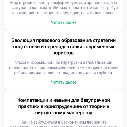
Мир стремительно трансформируется, и правовая сфера
выступает главным стабилизатором в этом хаосе, требуя
от специалистов не просто эрудиции, но и молниеносной
адаптивности. Отслеживание новейших векторов
Читать далее
развития права перестало быть просто полезной
привычкой, превратившись в абсолютную необходимость
для сохранения конкурентоспособности. Именно поэтому
осознанное обучение в московском техникуме становится
Эволюция правового образования: стратегии
тем самым надежным компасом, который позволяет
подготовки и переподготовки современных
будущим экспертам […]
юристов
Эпоха информационной перегрузки и глобализации
предъявляет к правовым специалистам беспрецедентные
требования, заставляя их владеть не только глубоким
пониманием норм права, но и гибким набором
Читать далее
компетенций для навигации в стремительно меняющейся
реальности. Этот непростой образовательный маршрут
трансформируется в настоящее искусство, где равный вес
имеют теоретический фундамент, прикладная практика,
Компетенции и навыки для безупречной
критический анализ и внедрение инноваций. Именно
практики в юриспруденции: от теории к
поэтому качественное […]
виртуозному мастерству
Как не заблудиться в бесконечном лабиринте