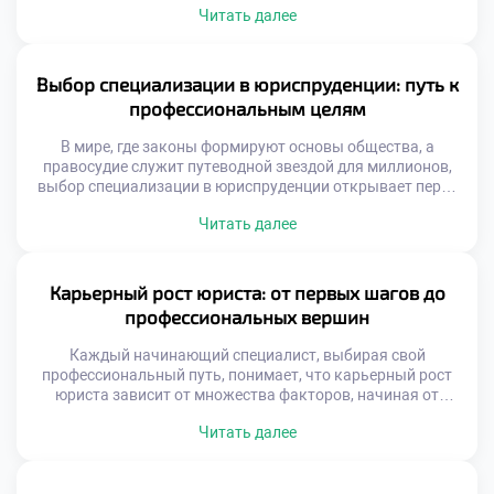
Читать далее
широкие горизонты: от построения блестящей карьеры до
реального влияния на общественные процессы. В этом
материале мы разберем, как правовое образование
воспитывает будущих руководителей, почему данная
Выбор специализации в юриспруденции: путь к
специальность гарантирует карьерный лифт и какие […]
профессиональным целям
В мире, где законы формируют основы общества, а
правосудие служит путеводной звездой для миллионов,
выбор специализации в юриспруденции открывает перед
вами двери в бескрайние просторы правовых знаний и
Читать далее
карьерных возможностей. Это не просто вопрос о том,
какую отрасль права изучать; это глубокое путешествие
внутрь себя, исследование собственных ценностей и
амбиций. Чтобы успешно ориентироваться в этом […]
Карьерный рост юриста: от первых шагов до
профессиональных вершин
Каждый начинающий специалист, выбирая свой
профессиональный путь, понимает, что карьерный рост
юриста зависит от множества факторов, начиная от
фундаментальных академических знаний и заканчивая
Читать далее
умением гибко адаптироваться к меняющимся реалиям.
От защиты базовых прав граждан до участия в
масштабных международных сделках — спектр