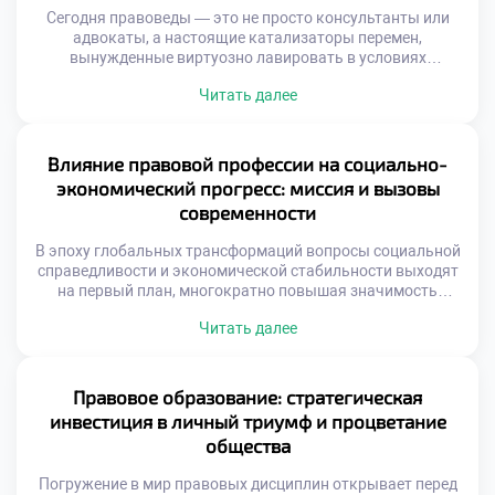
Сегодня правоведы — это не просто консультанты или
адвокаты, а настоящие катализаторы перемен,
вынужденные виртуозно лавировать в условиях
турбулентного мира. С одной стороны, цифровизация
Читать далее
распахивает перед ними безграничные карьерные
перспективы, с другой — генерирует сложнейшие кейсы,
требующие междисциплинарной эрудиции. Именно
поэтому осознанное обучение в хорошем техникуме
Влияние правовой профессии на социально-
становится тем самым надежным фундаментом, который
экономический прогресс: миссия и вызовы
позволяет будущим экспертам […]
современности
В эпоху глобальных трансформаций вопросы социальной
справедливости и экономической стабильности выходят
на первый план, многократно повышая значимость
правовой профессии. Специалисты в этой области давно
Читать далее
перестали быть просто толкователями нормативных
актов, превратившись в настоящих архитекторов
общественных изменений и гарантов баланса между
частными интересами и государственным благом.
Правовое образование: стратегическая
Именно поэтому осознанное обучение в хорошем
инвестиция в личный триумф и процветание
техникуме становится тем самым […]
общества
Погружение в мир правовых дисциплин открывает перед