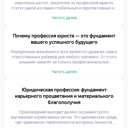
неуклонно растет, закрепляя за профессией юриста
статус одной из самых стабильных и перспективных на
рынке труда. В этом материале мы проанализируем
Читать далее
факторы, обуславливающие такой спрос, обозначим
наиболее динамично развивающиеся юридические ниши,
изучим актуальные тренды найма и специфику работы
правоведов в ключевых секторах экономики. Почему
Почему профессия юриста — это фундамент
юристы незаменимы в эпоху цифровой трансформации?
вашего успешного будущего
[…]
Определение жизненного пути является одним из самых
ответственных рубежей для любого человека. От этого
решения зависят не только профессиональные
достижения, но и личностная эволюция, положение в
Читать далее
социуме и уровень материального достатка.
Юриспруденция в этом плане занимает уникальную нишу,
предоставляя действенные рычаги воздействия на
общественные процессы и открывая широкие горизонты.
Юридическая профессия: фундамент
В этом материале мы разберем, почему […]
карьерного процветания и материального
благополучия
Правоведение выходит далеко за рамки сухого
заучивания нормативных актов. Это динамичная среда,
где гармонично переплетаются интересы личности,
общества и государства. Выбор профессии юриста дарит