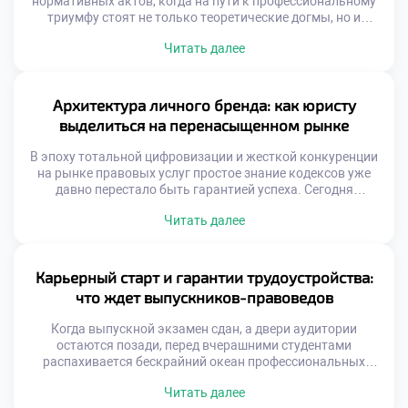
нормативных актов, когда на пути к профессиональному
триумфу стоят не только теоретические догмы, но и
жесткие требования реальной практики? Представьте
Читать далее
себе идеального правоведа: он виртуозно ориентируется
в процессуальных тонкостях, находит общий язык с
самыми сложными доверителями и обладает
аналитическим даром предвидеть последствия любого
Архитектура личного бренда: как юристу
своего действия. Именно поэтому качественное обучение
выделиться на перенасыщенном рынке
[…]
В эпоху тотальной цифровизации и жесткой конкуренции
на рынке правовых услуг простое знание кодексов уже
давно перестало быть гарантией успеха. Сегодня
настоящий профессионал — это не просто исполнитель, а
Читать далее
создатель собственной уникальной идентичности,
которая притягивает доверителей как магнит. Именно
поэтому качественное обучение в московском техникуме
становится тем самым надежным фундаментом, с
Карьерный старт и гарантии трудоустройства:
которого начинается построение сильного […]
что ждет выпускников-правоведов
Когда выпускной экзамен сдан, а двери аудитории
остаются позади, перед вчерашними студентами
распахивается бескрайний океан профессиональных
возможностей. Однако вместе с эйфорией приходит и
Читать далее
легкая тревога: как найти свое место в сложной правовой