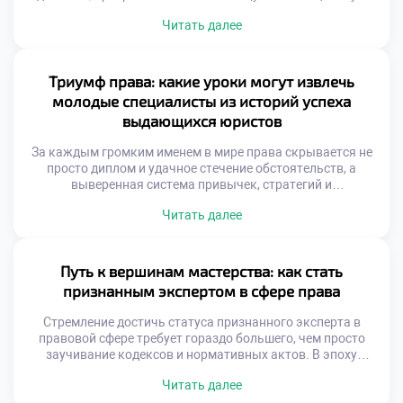
лабораторию, где рождаются смелые правовые
Читать далее
концепции. В этом уникальном пространстве
академические традиции встречаются с вызовами
цифровой эпохи, открывая простор для нестандартного
взгляда на право. Именно поэтому качественное
Триумф права: какие уроки могут извлечь
обучение в московском техникуме позволяет учащимся
молодые специалисты из историй успеха
не просто изучать догмы, а […]
выдающихся юристов
За каждым громким именем в мире права скрывается не
просто диплом и удачное стечение обстоятельств, а
выверенная система привычек, стратегий и
непрекращающейся работы над собой. Истории триумфа
Читать далее
мэтров юриспруденции служат бесценным учебником для
тех, кто только начинает свой профессиональный путь.
Именно поэтому качественное обучение в московском
техникуме закладывает тот самый надежный фундамент,
Путь к вершинам мастерства: как стать
на котором впоследствии […]
признанным экспертом в сфере права
Стремление достичь статуса признанного эксперта в
правовой сфере требует гораздо большего, чем просто
заучивание кодексов и нормативных актов. В эпоху
стремительной трансформации законодательной базы
Читать далее
будущему специалисту необходимо оттачивать