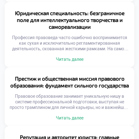
прикладные навыки, аналитический аппарат и
нестандартное мышление. Именно поэтому качественное
обучение в московском техникуме становится тем самым
Юридическая специальность: безграничное
надежным трамплином, который закладывает прочный
поле для интеллектуального творчества и
фундамент для превращения амбициозного студента […]
самореализации
Профессия правоведа часто ошибочно воспринимается
как сухая и исключительно регламентированная
деятельность, скованная жесткими рамками. На самом
же деле, это динамичное поле, открывающее
Читать далее
безграничные горизонты для интеллектуального
творчества и глубокой личностной самореализации.
Именно поэтому качественное обучение в московском
техникуме становится надежным трамплином,
Престиж и общественная миссия правового
позволяющим будущим экспертам не просто
образования: фундамент сильного государства
механически следовать букве закона, а выступать
настоящими архитекторами правовых […]
Правовое образование занимает уникальную нишу в
системе профессиональной подготовки, выступая не
просто трамплином для личной карьеры, но и важнейшим
драйвером общественного прогресса. Освоение этой
Читать далее
дисциплины наделяет специалистов инструментами для
защиты справедливости, обеспечения законности и
построения цивилизованного диалога между
государством и личностью. Именно поэтому осознанное
Репутация и авторитет юриста: главные