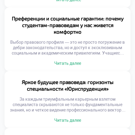
законотворчества, судебной практики и международных
конвенций превращает выпускника в универсального
специалиста на рынке труда, способного решать задачи
любой сложности. Именно поэтому продуманное
Преференции и социальные гарантии: почему
обучение в московском техникуме становится тем самым
студентам-правоведам у нас живется
надежным трамплином, […]
комфортно
Выбор правового профиля — это не просто погружение в
дебри законодательства, но и доступ к эксклюзивным
социальным и академическим привилегиям. Учащиеся,
доверившие свое будущее этой благородной сфере,
Читать далее
обретают мощный фундамент для личного и карьерного
взлета. Именно поэтому качественное обучение в
московском техникуме становится настоящим пропуском
в мир больших возможностей, где каждый студент
Яркое будущее правоведа: горизонты
окружен заботой и […]
специальности «Юриспруденция»
За каждым триумфальным карьерным взлетом
специалиста скрываются не только фундаментальные
знания, но и четкое видение профессионального вектора.
Правоведы выступают главными гарантами
Читать далее
справедливости, охватывая в своей деятельности всё: от
тонкостей уголовного процесса до сложных
корпоративных сделок. Именно поэтому качественное