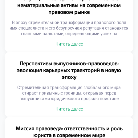
обучение в московском техникуме становится тем самым
нематериальные активы на современном
надежным фундаментом, который в […]
правовом рынке
В эпоху стремительной трансформации правового поля
имя специалиста и его безупречная репутация становятся
главными валютами, определяющими успех на
высококонкурентном рынке труда. Эти факторы не
Читать далее
просто ускоряют карьерный лифт, но и формируют
фундаментальное доверие со стороны доверителей и
коллег по цеху. Именно поэтому качественное обучение в
московском техникуме закладывает первые кирпичики
Перспективы выпускников-правоведов:
этого имиджа, приучая будущих экспертов […]
эволюция карьерных траекторий в новую
эпоху
Стремительная трансформация глобального мира
стирает привычные границы, открывая перед
выпускниками юридического профиля поистине
безграничные горизонты. На смену шаблонным
Читать далее
маршрутам приходят неординарные векторы развития,
позволяющие специалистам не просто отстаивать
законные интересы, но и напрямую влиять на
формирование ценностей будущего общества. Именно
Миссия правоведа: ответственность и роль
поэтому качественное обучение в московском техникуме
юриста в современном мире
становится тем самым надежным фундаментом, который