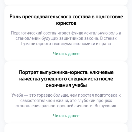
наперед, построение имени юриста требует безупречного
внимания к деталям, стратегического видения и
выстраивания надежных профессиональных связей.
Роль преподавательского состава в подготовке
Чтобы успешно ориентироваться в этом многогранном
юристов
мире, где добросовестная […]
Педагогический состав играет фундаментальную роль в
становлении будущих защитников закона. В стенах
Гуманитарного техникума экономики и права
дипломированные эксперты не просто транслируют
Читать далее
сухую теорию, но и выступают в качестве наставников,
вдохновляющих учащихся и закладывающих прочный
базис для их профессионального будущего. Они являются
проводниками в мир реальных правовых вызовов,
Портрет выпускника-юриста: ключевые
умеющими разглядеть и раскрыть индивидуальный
качества успешного специалиста после
потенциал каждого […]
окончания учебы
Учеба — это гораздо больше, чем простая подготовка к
самостоятельной жизни; это глубокий процесс
становления разносторонней личности. Выпускник
юридического профиля, покидающий стены ГТЭП,
Читать далее
обладает уникальным набором компетенций,
способствующих не только стремительному карьерному
взлету, но и глубокому пониманию тонкостей