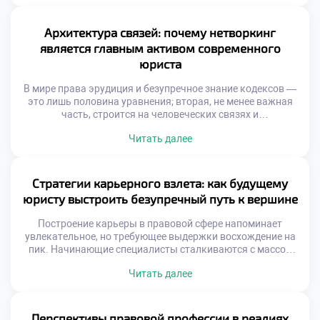
экосистеме и превратить академические знания в
реальный капитал? Именно в этот момент на первый
план выходят реальные гарантии трудоустройства, ведь
Архитектура связей: почему нетворкинг
качественное обучение в […]
является главным активом современного
юриста
В мире права эрудиция и безупречное знание кодексов —
это лишь половина уравнения; вторая, не менее важная
часть, строится на человеческих связях и
профессиональной репутации. Комьюнити правоведов —
Читать далее
это не статичный список контактов в смартфоне, а
динамичная экосистема, непрерывно генерирующая
новые возможности, инсайты и нестандартные решения.
Именно поэтому качественное обучение в московском
Стратегии карьерного взлета: как будущему
техникуме закладывает первые […]
юристу выстроить безупречный путь к вершине
Построение карьеры в правовой сфере напоминает
увлекательное, но требующее выдержки восхождение на
пик. Начинающие специалисты сталкиваются с массой
вызовов: от выбора узкой специализации до
Читать далее
выстраивания надежной сети профессиональных
контактов. Именно поэтому осознанное обучение в
московском техникуме становится тем самым надежным
фундаментом, который позволяет студентам не просто
Перспективы правовой профессии в реалиях