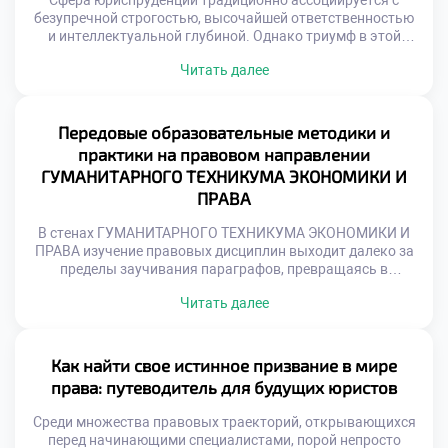
Сфера юриспруденции традиционно ассоциируется с
безупречной строгостью, высочайшей ответственностью
и интеллектуальной глубиной. Однако триумф в этой
профессии зависит не только от энциклопедических
Читать далее
знаний законов, но и от таланта виртуозно применять их
в реальных жизненных коллизиях. Именно поэтому
осознанная учеба в техникуме становится тем самым
надежным трамплином, который позволяет будущим
Передовые образовательные методики и
специалистам заложить фундамент для долгосрочного
практики на правовом направлении
профессионального […]
ГУМАНИТАРНОГО ТЕХНИКУМА ЭКОНОМИКИ И
ПРАВА
В стенах ГУМАНИТАРНОГО ТЕХНИКУМА ЭКОНОМИКИ И
ПРАВА изучение правовых дисциплин выходит далеко за
пределы заучивания параграфов, превращаясь в
глубокое погружение в уникальную вселенную
Читать далее
юриспруденции. Учащиеся оказываются в среде, где
фундаментальная теория неразрывно переплетается с
суровой практикой, а каждый разобранный кейс
становится ступенью к будущему профессиональному
Как найти свое истинное призвание в мире
триумфу. Именно поэтому осознанная учеба в техникуме
права: путеводитель для будущих юристов
здесь воспринимается не […]
Среди множества правовых траекторий, открывающихся
перед начинающими специалистами, порой непросто