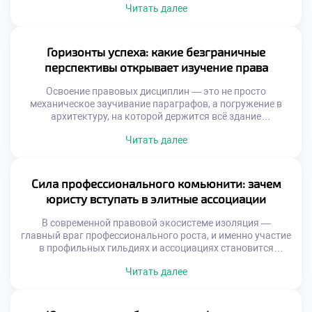
Читать далее
полученных знаний напрямую зависят профессиональная
компетентность и способность выдерживать жесткую
конкуренцию на рынке труда. Именно поэтому
продуманное обучение в московском техникуме
Горизонты успеха: какие безграничные
становится тем самым стратегическим активом, который
перспективы открывает изучение права
выбирают амбициозные […]
Освоение правовых дисциплин — это не просто
механическое заучивание параграфов, а погружение в
архитектуру, на которой держится всё здание
современного цивилизованного общества. В эпоху, когда
Читать далее
правовые нормы регулируют каждый шаг бизнеса и
личной жизни, профессия правоведа становится главным
ключом к стабильности и реальному влиянию. Именно
поэтому качественное обучение в московском техникуме
Сила профессионального комьюнити: зачем
становится тем самым стратегическим […]
юристу вступать в элитные ассоциации
В современной правовой экосистеме изоляция —
главный враг профессионального роста, и именно участие
в профильных гильдиях и ассоциациях становится
маркером принадлежности к элите юридического
Читать далее
сообщества. Интеграция в такие структуры открывает
доступ к закрытым базам знаний, передовым практикам
и мощному ресурсу коллективного интеллекта, без
которых невозможно представить карьеру топового