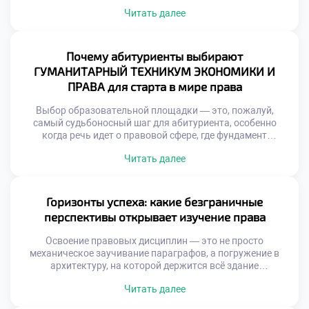
профессиональных компетенций. Как же погружение в
Читать далее
реальную правовую среду трансформирует сознание
будущего специалиста и формирует его интуицию?
Именно поэтому осознанное обучение в московском
техникуме становится тем самым надежным трамплином,
Почему абитуриенты выбирают
который позволяет студентам с первых дней […]
ГУМАНИТАРНЫЙ ТЕХНИКУМ ЭКОНОМИКИ И
ПРАВА для старта в мире права
Выбор образовательной площадки — это, пожалуй,
самый судьбоносный шаг для абитуриента, особенно
когда речь идет о правовой сфере, где фундамент
определяет всю дальнейшую карьеру. От качества
Читать далее
полученных знаний напрямую зависят профессиональная
компетентность и способность выдерживать жесткую
конкуренцию на рынке труда. Именно поэтому
продуманное обучение в московском техникуме
Горизонты успеха: какие безграничные
становится тем самым стратегическим активом, который
перспективы открывает изучение права
выбирают амбициозные […]
Освоение правовых дисциплин — это не просто
механическое заучивание параграфов, а погружение в
архитектуру, на которой держится всё здание
современного цивилизованного общества. В эпоху, когда
Читать далее
правовые нормы регулируют каждый шаг бизнеса и
личной жизни, профессия правоведа становится главным