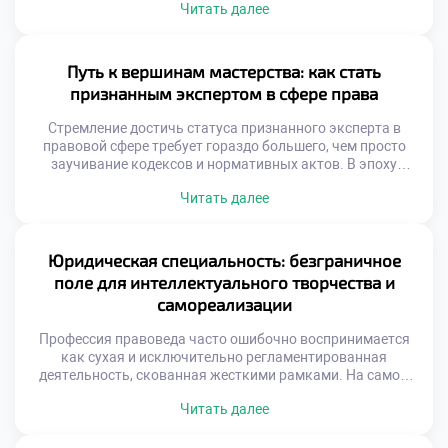
Читать далее
мэтров юриспруденции служат бесценным учебником для
тех, кто только начинает свой профессиональный путь.
Именно поэтому качественное обучение в московском
техникуме закладывает тот самый надежный фундамент,
Путь к вершинам мастерства: как стать
на котором впоследствии […]
признанным экспертом в сфере права
Стремление достичь статуса признанного эксперта в
правовой сфере требует гораздо большего, чем просто
заучивание кодексов и нормативных актов. В эпоху
стремительной трансформации законодательной базы
Читать далее
будущему специалисту необходимо оттачивать
прикладные навыки, аналитический аппарат и
нестандартное мышление. Именно поэтому качественное
обучение в московском техникуме становится тем самым
Юридическая специальность: безграничное
надежным трамплином, который закладывает прочный
поле для интеллектуального творчества и
фундамент для превращения амбициозного студента […]
самореализации
Профессия правоведа часто ошибочно воспринимается
как сухая и исключительно регламентированная
деятельность, скованная жесткими рамками. На самом
же деле, это динамичное поле, открывающее
Читать далее
безграничные горизонты для интеллектуального
творчества и глубокой личностной самореализации.
Именно поэтому качественное обучение в московском