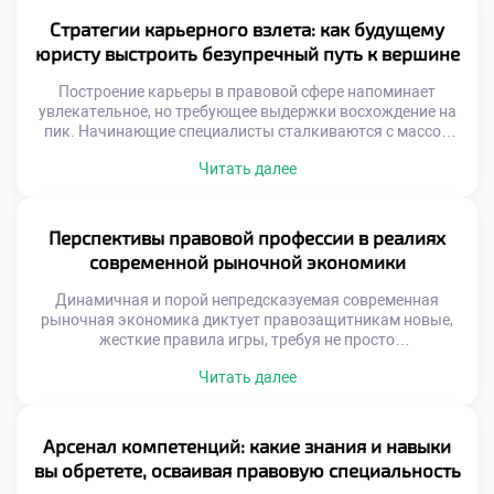
новые возможности, инсайты и нестандартные решения.
Именно поэтому качественное обучение в московском
Стратегии карьерного взлета: как будущему
техникуме закладывает первые […]
юристу выстроить безупречный путь к вершине
Построение карьеры в правовой сфере напоминает
увлекательное, но требующее выдержки восхождение на
пик. Начинающие специалисты сталкиваются с массой
вызовов: от выбора узкой специализации до
Читать далее
выстраивания надежной сети профессиональных
контактов. Именно поэтому осознанное обучение в
московском техникуме становится тем самым надежным
фундаментом, который позволяет студентам не просто
Перспективы правовой профессии в реалиях
усваивать теорию, а с первых курсов закладывать
современной рыночной экономики
алгоритмы своего […]
Динамичная и порой непредсказуемая современная
рыночная экономика диктует правозащитникам новые,
жесткие правила игры, требуя не просто
энциклопедических знаний, но и молниеносной
Читать далее
адаптивности. В эпоху, когда классическое право
пересекается с цифровой трансформацией и
глобальными трендами, юрист превращается в
ключевого архитектора инноваций. Именно поэтому
Арсенал компетенций: какие знания и навыки
качественное обучение в московском техникуме
вы обретете, осваивая правовую специальность
становится тем самым стратегическим активом, который