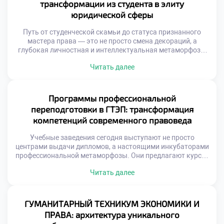
трансформации из студента в элиту
техникуме становится […]
юридической сферы
Путь от студенческой скамьи до статуса признанного
мастера права — это не просто смена декораций, а
глубокая личностная и интеллектуальная метаморфоза.
Начинающие специалисты сталкиваются с колоссальным
Читать далее
давлением: от необходимости вызубрить массивы
нормативных актов до оттачивания искусства жестких
переговоров. Именно поэтому осознанное обучение в
московском техникуме становится тем самым надежным
Программы профессиональной
трамплином, который позволяет будущим экспертам не
переподготовки в ГТЭП: трансформация
[…]
компетенций современного правоведа
Учебные заведения сегодня выступают не просто
центрами выдачи дипломов, а настоящими инкубаторами
профессиональной метаморфозы. Они предлагают курсы,
которые не просто освежают память, а кардинально
Читать далее
меняют парадигму правового мышления, интегрируя
цифровые инструменты, медиацию и этические
стандарты. Именно поэтому продуманное обучение в
московском техникуме становится тем самым
ГУМАНИТАРНЫЙ ТЕХНИКУМ ЭКОНОМИКИ И
стратегическим активом, который превращает
ПРАВА: архитектура уникального
специалиста в универсального бойца, готового к […]