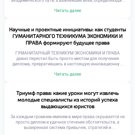
академического пути, а важнейшие вехи, определяющие
уровень компетентности будущего правоведа. Эти
Читать далее
процессы напрямую влияют на глубину усвоенных
знаний, внутреннюю уверенность и успешность
дальнейшей карьеры. Именно поэтому качественное
обучение в московском техникуме становится тем самым
Научные и проектные инициативы: как студенты
надежным фундаментом, который закладывает
ГУМАНИТАРНОГО ТЕХНИКУМА ЭКОНОМИКИ И
правильные алгоритмы подготовки и […]
ПРАВА формируют будущее права
ГУМАНИТАРНЫЙ ТЕХНИКУМ ЭКОНОМИКИ И ПРАВА
давно перестал быть просто местом для получения
диплома, превратившись в настоящую инновационную
лабораторию, где рождаются смелые правовые
Читать далее
концепции. В этом уникальном пространстве
академические традиции встречаются с вызовами
цифровой эпохи, открывая простор для нестандартного
взгляда на право. Именно поэтому качественное
Триумф права: какие уроки могут извлечь
обучение в московском техникуме позволяет учащимся
молодые специалисты из историй успеха
не просто изучать догмы, а […]
выдающихся юристов
За каждым громким именем в мире права скрывается не
просто диплом и удачное стечение обстоятельств, а
выверенная система привычек, стратегий и
непрекращающейся работы над собой. Истории триумфа