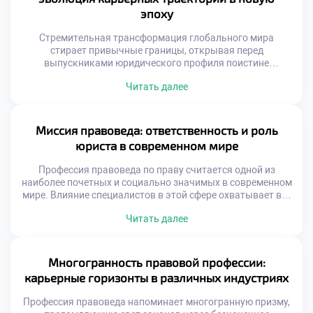
эпоху
Стремительная трансформация глобального мира
стирает привычные границы, открывая перед
выпускниками юридического профиля поистине
безграничные горизонты. На смену шаблонным
Читать далее
маршрутам приходят неординарные векторы развития,
позволяющие специалистам не просто отстаивать
законные интересы, но и напрямую влиять на
формирование ценностей будущего общества. Именно
Миссия правоведа: ответственность и роль
поэтому качественное обучение в московском техникуме
юриста в современном мире
становится тем самым надежным фундаментом, который
вооружает будущих экспертов […]
Профессия правоведа по праву считается одной из
наиболее почетных и социально значимых в современном
мире. Влияние специалистов в этой сфере охватывает все
уровни общественной жизни, от бытовых споров до
Читать далее
глобальных государственных процессов. Именно поэтому
качественное обучение в московском техникуме
становится тем самым надежным фундаментом, который
закладывает основы будущей ответственности и
Многогранность правовой профессии:
профессионального долга. Юристы выступают главными
карьерные горизонты в различных индустриях
[…]
Профессия правоведа напоминает многогранную призму,