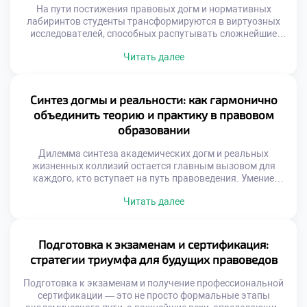
позволяет будущим […]
На пути постижения правовых догм и нормативных
лабиринтов студенты трансформируются в виртуозных
исследователей, способных распутывать сложнейшие
юридические казусы и находить элегантные выходы из
Читать далее
тупиковых ситуаций. Профессия адвоката, судьи или
корпоративного консультанта подразумевает не просто
энциклопедическое знание кодексов, но и мастерство
ведения переговоров, безупречную защиту интересов и
Синтез догмы и реальности: как гармонично
искусство построения неопровержимой аргументации.
объединить теорию и практику в правовом
Именно поэтому качественное обучение в […]
образовании
Дилемма синтеза академических догм и реальных
жизненных коллизий остается главным вызовом для
каждого, кто вступает на путь правоведения. Умение
виртуозно балансировать между буквой закона и живой
Читать далее
судебной практикой отличает настоящего мастера от
простого исполнителя. Именно поэтому осознанное
обучение в московском техникуме становится тем самым
надежным трамплином, который позволяет будущим
Подготовка к экзаменам и сертификация:
экспертам с первых дней погружаться в […]
стратегии триумфа для будущих правоведов
Подготовка к экзаменам и получение профессиональной
сертификации — это не просто формальные этапы