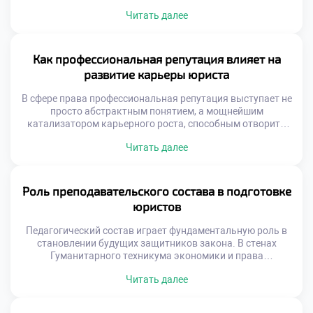
открывающим двери к самым перспективным
Читать далее
возможностям. Подобно искусной шахматной партии, где
каждый ход просчитан наперед, построение имени
специалиста требует стратегического видения и
выстраивания надежных связей. Чтобы успешно
Как профессиональная репутация влияет на
ориентироваться в этом многогранном мире, где
развитие карьеры юриста
добросовестная практика переплетается с личным
брендом, фундаментальным […]
В сфере права профессиональная репутация выступает не
просто абстрактным понятием, а мощнейшим
катализатором карьерного роста, способным отворить
двери к самым перспективным возможностям. Подобно
Читать далее
искусной шахматной партии, где каждый ход просчитан
наперед, построение имени юриста требует безупречного
внимания к деталям, стратегического видения и
выстраивания надежных профессиональных связей.
Роль преподавательского состава в подготовке
Чтобы успешно ориентироваться в этом многогранном
юристов
мире, где добросовестная […]
Педагогический состав играет фундаментальную роль в
становлении будущих защитников закона. В стенах
Гуманитарного техникума экономики и права
дипломированные эксперты не просто транслируют
Читать далее
сухую теорию, но и выступают в качестве наставников,
вдохновляющих учащихся и закладывающих прочный
базис для их профессионального будущего. Они являются