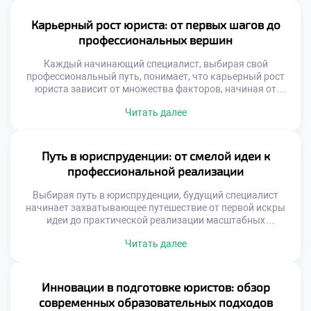
внутрь себя, исследование собственных ценностей и
амбиций. Чтобы успешно ориентироваться в этом […]
Карьерный рост юриста: от первых шагов до
профессиональных вершин
Каждый начинающий специалист, выбирая свой
профессиональный путь, понимает, что карьерный рост
юриста зависит от множества факторов, начиная от
фундаментальных академических знаний и заканчивая
Читать далее
умением гибко адаптироваться к меняющимся реалиям.
От защиты базовых прав граждан до участия в
масштабных международных сделках — спектр
перспектив в этой сфере поистине безграничен. Правовое
Путь в юриспруденции: от смелой идеи к
дело требует не только острого ума […]
профессиональной реализации
Выбирая путь в юриспруденции, будущий специалист
начинает захватывающее путешествие от первой искры
идеи до практической реализации масштабных
социальных изменений. В этой профессиональной сфере
Читать далее
творческая креативность и строгая логика сплетаются в
удивительную симфонию, где каждое принятое решение
способно лечь в основу новых норм, оберегающих права и
свободы граждан. Чтобы успешно преодолеть этот
Инновации в подготовке юристов: обзор
сложный маршрут и превратить […]
современных образовательных подходов