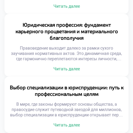
достижения, но и личностная эволюция, положение в
Читать далее
социуме и уровень материального достатка.
Юриспруденция в этом плане занимает уникальную нишу,
предоставляя действенные рычаги воздействия на
общественные процессы и открывая широкие горизонты.
Юридическая профессия: фундамент
В этом материале мы разберем, почему […]
карьерного процветания и материального
благополучия
Правоведение выходит далеко за рамки сухого
заучивания нормативных актов. Это динамичная среда,
где гармонично переплетаются интересы личности,
общества и государства. Выбор профессии юриста дарит
Читать далее
широкие горизонты: от построения блестящей карьеры до
реального влияния на общественные процессы. В этом
материале мы разберем, как правовое образование
воспитывает будущих руководителей, почему данная
Выбор специализации в юриспруденции: путь к
специальность гарантирует карьерный лифт и какие […]
профессиональным целям
В мире, где законы формируют основы общества, а
правосудие служит путеводной звездой для миллионов,
выбор специализации в юриспруденции открывает перед
вами двери в бескрайние просторы правовых знаний и
Читать далее
карьерных возможностей. Это не просто вопрос о том,
какую отрасль права изучать; это глубокое путешествие