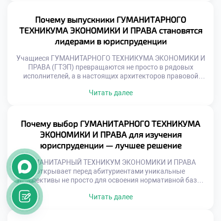
техникуме становится надежным стартом для
формирования не только высококлассного специалиста,
Почему выпускники ГУМАНИТАРНОГО
но и сознательного гражданина, готового нести […]
ТЕХНИКУМА ЭКОНОМИКИ И ПРАВА становятся
лидерами в юриспруденции
Учащиеся ГУМАНИТАРНОГО ТЕХНИКУМА ЭКОНОМИКИ И
ПРАВА (ГТЭП) превращаются не просто в рядовых
исполнителей, а в настоящих архитекторов правовой
реальности, активно формирующих завтрашний день. В
Читать далее
этом учебном заведении каждый элемент
образовательного процесса нацелен на развитие
нестандартного мышления и прикладных компетенций,
необходимых для стремительного взлета в юридической
Почему выбор ГУМАНИТАРНОГО ТЕХНИКУМА
сфере. Именно поэтому качественная учеба в техникуме
ЭКОНОМИКИ И ПРАВА для изучения
становится тем самым […]
юриспруденции — лучшее решение
ГУМАНИТАРНЫЙ ТЕХНИКУМ ЭКОНОМИКИ И ПРАВА
открывает перед абитуриентами уникальные
перспективы не просто для освоения нормативной базы,
но и для полного погружения в передовую академическую
Читать далее
экосистему. В этих стенах одинаково высоко ценятся как
фундаментальная теория, так и прикладные компетенции,
пропитанные духом современных инноваций и