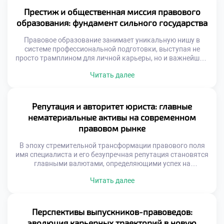
техникуме становится надежным трамплином,
Престиж и общественная миссия правового
позволяющим будущим экспертам не просто
образования: фундамент сильного государства
механически следовать букве закона, а выступать
настоящими архитекторами правовых […]
Правовое образование занимает уникальную нишу в
системе профессиональной подготовки, выступая не
просто трамплином для личной карьеры, но и важнейшим
драйвером общественного прогресса. Освоение этой
Читать далее
дисциплины наделяет специалистов инструментами для
защиты справедливости, обеспечения законности и
построения цивилизованного диалога между
государством и личностью. Именно поэтому осознанное
Репутация и авторитет юриста: главные
обучение в московском техникуме становится тем самым
нематериальные активы на современном
надежным фундаментом, который в […]
правовом рынке
В эпоху стремительной трансформации правового поля
имя специалиста и его безупречная репутация становятся
главными валютами, определяющими успех на
высококонкурентном рынке труда. Эти факторы не
Читать далее
просто ускоряют карьерный лифт, но и формируют
фундаментальное доверие со стороны доверителей и
коллег по цеху. Именно поэтому качественное обучение в
московском техникуме закладывает первые кирпичики
Перспективы выпускников-правоведов:
этого имиджа, приучая будущих экспертов […]
эволюция карьерных траекторий в новую