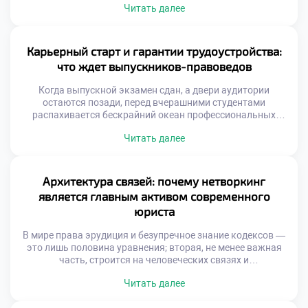
Читать далее
создатель собственной уникальной идентичности,
которая притягивает доверителей как магнит. Именно
поэтому качественное обучение в московском техникуме
становится тем самым надежным фундаментом, с
Карьерный старт и гарантии трудоустройства:
которого начинается построение сильного […]
что ждет выпускников-правоведов
Когда выпускной экзамен сдан, а двери аудитории
остаются позади, перед вчерашними студентами
распахивается бескрайний океан профессиональных
возможностей. Однако вместе с эйфорией приходит и
Читать далее
легкая тревога: как найти свое место в сложной правовой
экосистеме и превратить академические знания в
реальный капитал? Именно в этот момент на первый
план выходят реальные гарантии трудоустройства, ведь
Архитектура связей: почему нетворкинг
качественное обучение в […]
является главным активом современного
юриста
В мире права эрудиция и безупречное знание кодексов —
это лишь половина уравнения; вторая, не менее важная
часть, строится на человеческих связях и
профессиональной репутации. Комьюнити правоведов —
Читать далее
это не статичный список контактов в смартфоне, а
динамичная экосистема, непрерывно генерирующая