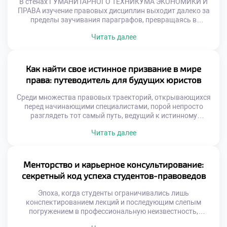
В стенах ГУМАНИТАРНОГО ТЕХНИКУМА ЭКОНОМИКИ И
ПРАВА изучение правовых дисциплин выходит далеко за
пределы заучивания параграфов, превращаясь в
глубокое погружение в уникальную вселенную
Читать далее
юриспруденции. Учащиеся оказываются в среде, где
фундаментальная теория неразрывно переплетается с
суровой практикой, а каждый разобранный кейс
становится ступенью к будущему профессиональному
Как найти свое истинное призвание в мире
триумфу. Именно поэтому осознанная учеба в техникуме
права: путеводитель для будущих юристов
здесь воспринимается не […]
Среди множества правовых траекторий, открывающихся
перед начинающими специалистами, порой непросто
разглядеть тот самый путь, ведущий к истинному
призванию. Юриспруденция — это не просто сухой свод
Читать далее
нормативных актов, а живой, пульсирующий мир
вызовов и безграничных возможностей. Именно поэтому
осознанная учеба в техникуме становится тем самым
надежным компасом, который помогает студентам не
Менторство и карьерное консультирование:
только освоить законы, но и […]
секретный код успеха студентов-правоведов
Эпоха, когда студенты ограничивались лишь
конспектированием лекций и последующим слепым
погружением в профессиональную неизвестность,
безвозвратно ушла в прошлое. Сегодняшним