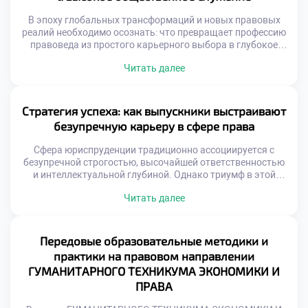
надежной гарантией, которая […]
В эпоху глобальных трансформаций и новых правовых
реалий необходимо осознать: что превращает профессию
правоведа из простого карьерного выбора в глубокое
общественное служение? Размышляя об этом, мы
Читать далее
неизбежно приходим к пониманию фундаментальной
роли юристов в поддержании правопорядка и защите
базовых свобод. Именно поэтому осознанная учеба в
техникуме становится тем самым надежным
Стратегия успеха: как выпускники выстраивают
фундаментом, который позволяет будущим специалистам
безупречную карьеру в сфере права
[…]
Сфера юриспруденции традиционно ассоциируется с
безупречной строгостью, высочайшей ответственностью
и интеллектуальной глубиной. Однако триумф в этой
профессии зависит не только от энциклопедических
Читать далее
знаний законов, но и от таланта виртуозно применять их
в реальных жизненных коллизиях. Именно поэтому
осознанная учеба в техникуме становится тем самым
надежным трамплином, который позволяет будущим
Передовые образовательные методики и
специалистам заложить фундамент для долгосрочного
практики на правовом направлении
профессионального […]
ГУМАНИТАРНОГО ТЕХНИКУМА ЭКОНОМИКИ И
ПРАВА