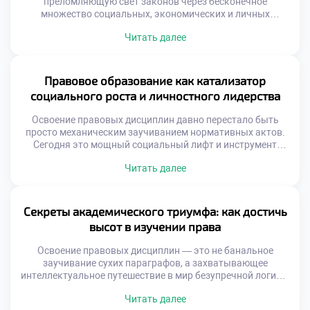
преломляющую свет законов через бесконечное
множество социальных, экономических и личных
плоскостей. Будь то зал судебных заседаний, совет
Читать далее
директоров транснациональной корпорации или
международный арбитраж, специалист с юридическим
бэкграундом всегда остается ключевым архитектором
происходящих процессов. Именно поэтому осознанное
Правовое образование как катализатор
обучение в московском техникуме становится тем самым
социального роста и личностного лидерства
надежным компасом, который помогает абитуриентам не
заблудиться […]
Освоение правовых дисциплин давно перестало быть
просто механическим заучиванием нормативных актов.
Сегодня это мощный социальный лифт и инструмент
трансформации, способный изменить как отдельную
Читать далее
личность, так и общество в целом. В эпоху глобализации
и цифровых вызовов именно грамотное понимание
правового поля становится фундаментом для
личностного и общественного прогресса, и качественное
Секреты академического триумфа: как достичь
обучение в московском техникуме выступает здесь […]
высот в изучении права
Освоение правовых дисциплин — это не банальное
заучивание сухих параграфов, а захватывающее
интеллектуальное путешествие в мир безупречной логики,
глубокой аналитики и критического мышления. Студенты,
Читать далее
мечтающие о триумфе в профессии, неизбежно