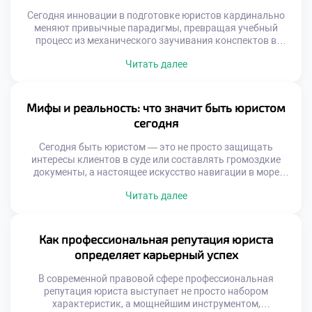
Сегодня инновации в подготовке юристов кардинально
меняют привычные парадигмы, превращая учебный
процесс из механического заучивания конспектов в
динамичный синтез классических академических
Читать далее
традиций и передовых цифровых решений. Современные
инструменты открывают доступ к знаниям, которые еще
вчера казались футуристическими: от виртуальных залов
судебных заседаний до алгоритмов на базе нейросетей
Мифы и реальность: что значит быть юристом
для разбора сложных правовых коллизий. Чтобы
сегодня
успешно освоить […]
Сегодня быть юристом — это не просто защищать
интересы клиентов в суде или составлять громоздкие
документы, а настоящее искусство навигации в море
нормативных актов, где мифы о блестящей карьере
Читать далее
соседствуют с суровой реальностью ежедневной
практики. Чтобы успешно ориентироваться в этом
многогранном мире и гармонично сочетать теорию с
практикой, фундаментальным шагом становится хорошее
Как профессиональная репутация юриста
образование в техникуме […]
определяет карьерный успех
В современной правовой сфере профессиональная
репутация юриста выступает не просто набором
характеристик, а мощнейшим инструментом,