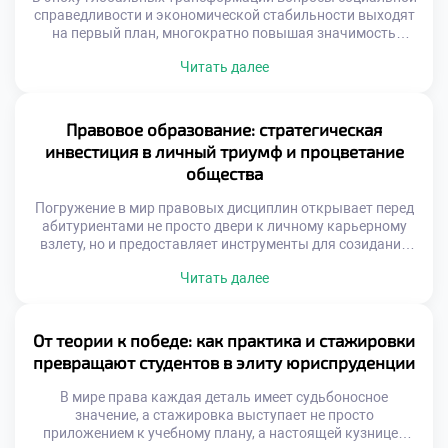
справедливости и экономической стабильности выходят
на первый план, многократно повышая значимость
правовой профессии. Специалисты в этой области давно
Читать далее
перестали быть просто толкователями нормативных
актов, превратившись в настоящих архитекторов
общественных изменений и гарантов баланса между
частными интересами и государственным благом.
Правовое образование: стратегическая
Именно поэтому осознанное обучение в хорошем
инвестиция в личный триумф и процветание
техникуме становится тем самым […]
общества
Погружение в мир правовых дисциплин открывает перед
абитуриентами не просто двери к личному карьерному
взлету, но и предоставляет инструменты для созидания
здорового, справедливого социума. Студенты,
Читать далее
постигающие тонкости законодательства, по сути,
становятся архитекторами грядущих перемен,
способными трансформировать устаревшие структуры и
отстаивать верховенство закона. Именно поэтому
От теории к победе: как практика и стажировки
осознанное обучение в московском техникуме выступает
превращают студентов в элиту юриспруденции
тем самым надежным трамплином, который […]
В мире права каждая деталь имеет судьбоносное
значение, а стажировка выступает не просто
приложением к учебному плану, а настоящей кузницей