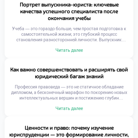
проводниками в мир реальных правовых вызовов,
Портрет выпускника-юриста: ключевые
умеющими разглядеть и раскрыть индивидуальный
качества успешного специалиста после
потенциал каждого […]
окончания учебы
Учеба — это гораздо больше, чем простая подготовка к
самостоятельной жизни; это глубокий процесс
становления разносторонней личности. Выпускник
юридического профиля, покидающий стены ГТЭП,
Читать далее
обладает уникальным набором компетенций,
способствующих не только стремительному карьерному
взлету, но и глубокому пониманию тонкостей
общественных отношений. Такой специалист осознает:
Как важно совершенствовать и расширять свой
право представляет собой не просто свод сухих правил, а
юридический багаж знаний
действенный механизм, способный […]
Профессия правоведа — это не статичное обладание
дипломом, а бесконечный марафон по покорению новых
интеллектуальных вершин и постижению глубин
человеческих отношений. Каждое новое постановление
Читать далее
или судебный прецедент становится важнейшей вехой,
позволяющей эксперту виртуозно ориентироваться в
самых запутанных нормативных лабиринтах. Именно
поэтому осознанное обучение в хорошем техникуме
Ценности и право: почему изучение
закладывает тот самый несокрушимый фундамент,
юриспруденции — это формирование личности,
который превращает вчерашнего студента […]