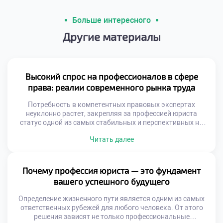
Больше интересного
Другие материалы
Высокий спрос на профессионалов в сфере
права: реалии современного рынка труда
Потребность в компетентных правовых экспертах
неуклонно растет, закрепляя за профессией юриста
статус одной из самых стабильных и перспективных на
рынке труда. В этом материале мы проанализируем
Читать далее
факторы, обуславливающие такой спрос, обозначим
наиболее динамично развивающиеся юридические ниши,
изучим актуальные тренды найма и специфику работы
правоведов в ключевых секторах экономики. Почему
Почему профессия юриста — это фундамент
юристы незаменимы в эпоху цифровой трансформации?
вашего успешного будущего
[…]
Определение жизненного пути является одним из самых
ответственных рубежей для любого человека. От этого
решения зависят не только профессиональные