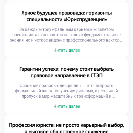
взлета. Именно поэтому качественное обучение в
московском техникуме становится настоящим пропуском
в мир больших возможностей, где каждый студент
Яркое будущее правоведа: горизонты
окружен заботой и […]
специальности «Юриспруденция»
За каждым триумфальным карьерным взлетом
специалиста скрываются не только фундаментальные
знания, но и четкое видение профессионального вектора.
Правоведы выступают главными гарантами
Читать далее
справедливости, охватывая в своей деятельности всё: от
тонкостей уголовного процесса до сложных
корпоративных сделок. Именно поэтому качественное
обучение в московском техникуме становится тем самым
Гарантии успеха: почему стоит выбрать
надежным стартом, который позволяет будущим
правовое направление в ГТЭП
экспертам не просто освоить нормы, […]
Освоение правовых дисциплин — это не просто
формальный шаг к получению диплома, а реальный
пропуск в мир масштабных трансформаций и
безграничных карьерных горизонтов. Под руководством
Читать далее
мастеров своего дела учащиеся прокачивают
критическое мышление и обретают уникальный
инструментарий, без которого невозможна триумфальная
юридическая практика. Именно поэтому качественное
Профессия юриста: не просто карьерный выбор,
обучение в московском техникуме становится той самой
а высокое общественное служение