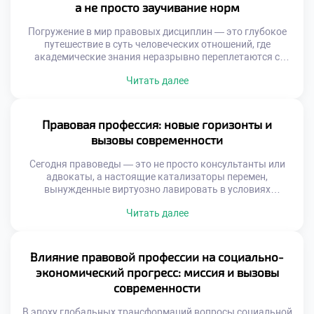
а не просто заучивание норм
Погружение в мир правовых дисциплин — это глубокое
путешествие в суть человеческих отношений, где
академические знания неразрывно переплетаются с
моральными и этическими дилеммами. В этом
Читать далее
пространстве, среди кодексов и прецедентов,
закладывается не только аналитический аппарат, но и
фундаментальные жизненные ориентиры, определяющие
путь будущих адвокатов, судей и правозащитников.
Правовая профессия: новые горизонты и
Именно поэтому осознанное обучение в хорошем
вызовы современности
техникуме становится […]
Сегодня правоведы — это не просто консультанты или
адвокаты, а настоящие катализаторы перемен,
вынужденные виртуозно лавировать в условиях
турбулентного мира. С одной стороны, цифровизация
Читать далее
распахивает перед ними безграничные карьерные
перспективы, с другой — генерирует сложнейшие кейсы,
требующие междисциплинарной эрудиции. Именно
поэтому осознанное обучение в хорошем техникуме
Влияние правовой профессии на социально-
становится тем самым надежным фундаментом, который
экономический прогресс: миссия и вызовы
позволяет будущим экспертам […]
современности
В эпоху глобальных трансформаций вопросы социальной