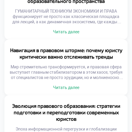
образовательного пространства
ГУМАНИТАРНЫЙ ТЕХНИКУМ ЭКОНОМИКИ И ПРАВА
функционирует не просто как классическая площадка
для лекций, а как динамичная экосистема, где каждый
элемент нацелен на формирование элитного мышления и
Читать далее
лидерских качеств. Здесь не просто заучивают
параграфы, а создают уникальную среду для генерации
инновационных идей и подготовки кадров, способных
вершить позитивные перемены. Именно поэтому
Навигация в правовом шторме: почему юристу
продуманное обучение в московском техникуме […]
критически важно отслеживать тренды
Мир стремительно трансформируется, и правовая сфера
выступает главным стабилизатором в этом хаосе, требуя
от специалистов не просто эрудиции, но и молниеносной
адаптивности. Отслеживание новейших векторов
Читать далее
развития права перестало быть просто полезной
привычкой, превратившись в абсолютную необходимость
для сохранения конкурентоспособности. Именно поэтому
осознанное обучение в московском техникуме становится
Эволюция правового образования: стратегии
тем самым надежным компасом, который позволяет
подготовки и переподготовки современных
будущим экспертам […]
юристов
Эпоха информационной перегрузки и глобализации