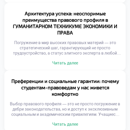
сталкиваются с рядом серьезных интеллектуальных
вызовов. Именно поэтому качественное обучение в
московском техникуме становится тем самым надежным
Архитектура успеха: неоспоримые
компасом, который помогает будущим экспертам
преимущества правового профиля в
эффективно овладевать сложными […]
ГУМАНИТАРНОМ ТЕХНИКУМЕ ЭКОНОМИКИ И
ПРАВА
Погружение в мир высоких правовых материй — это
стратегический шаг, гарантирующий не просто
трудоустройство, а статус элитного эксперта в любой
экономической ситуации. Освоение тонкостей
Читать далее
законотворчества, судебной практики и международных
конвенций превращает выпускника в универсального
специалиста на рынке труда, способного решать задачи
любой сложности. Именно поэтому продуманное
Преференции и социальные гарантии: почему
обучение в московском техникуме становится тем самым
студентам-правоведам у нас живется
надежным трамплином, […]
комфортно
Выбор правового профиля — это не просто погружение в
дебри законодательства, но и доступ к эксклюзивным
социальным и академическим привилегиям. Учащиеся,
доверившие свое будущее этой благородной сфере,
Читать далее
обретают мощный фундамент для личного и карьерного