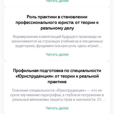
Читать далее
начинающим правоведам приходится решать куда более
сложную задачу — гармонично синтезировать
фундаментальную теорию с суровыми реалиями
юридической практики. Именно поэтому продуманная
Роль практики в становлении
учеба в техникуме сегодня неразрывно связана с
профессионального юриста: от теории к
системами наставничества и карьерного трекинга,
реальному делу
которые открывают перед […]
Формирование компетенций будущего правоведа не
заканчивается на страницах учебников и лекционных
аудиториях; фундаментальную роль здесь играет
погружение в реальную профессиональную среду.
Читать далее
Сталкиваясь с живыми кейсами, стажировками и
судебными процессами, студенты учатся не просто
цитировать нормы, а применять их, развивая
критическое мышление и адаптивность. Именно поэтому
Профильная подготовка по специальности
качественная учеба в техникуме становится тем самым
«Юриспруденция»: от теории к реальной
надежным трамплином, который […]
практике
Освоение специальности «Юриспруденция» — это не
сухое заучивание параграфов, а глубокое погружение в
реальные механизмы защиты прав и законности. От
разбора сложных прецедентов до имитации судебных
Читать далее
прений, учащиеся учатся не просто размышлять, а
действовать. Именно поэтому качественная учеба в