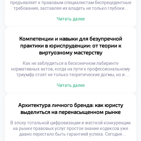
предъявляет к правовым специалистам беспрецедентные
требования, заставляя их владеть не только глубоким
пониманием норм права, но и гибким набором
Читать далее
компетенций для навигации в стремительно меняющейся
реальности. Этот непростой образовательный маршрут
трансформируется в настоящее искусство, где равный вес
имеют теоретический фундамент, прикладная практика,
Компетенции и навыки для безупречной
критический анализ и внедрение инноваций. Именно
практики в юриспруденции: от теории к
поэтому качественное […]
виртуозному мастерству
Как не заблудиться в бесконечном лабиринте
нормативных актов, когда на пути к профессиональному
триумфу стоят не только теоретические догмы, но и
жесткие требования реальной практики? Представьте
Читать далее
себе идеального правоведа: он виртуозно ориентируется
в процессуальных тонкостях, находит общий язык с
самыми сложными доверителями и обладает
аналитическим даром предвидеть последствия любого
Архитектура личного бренда: как юристу
своего действия. Именно поэтому качественное обучение
выделиться на перенасыщенном рынке
[…]
В эпоху тотальной цифровизации и жесткой конкуренции
на рынке правовых услуг простое знание кодексов уже
давно перестало быть гарантией успеха. Сегодня
настоящий профессионал — это не просто исполнитель, а