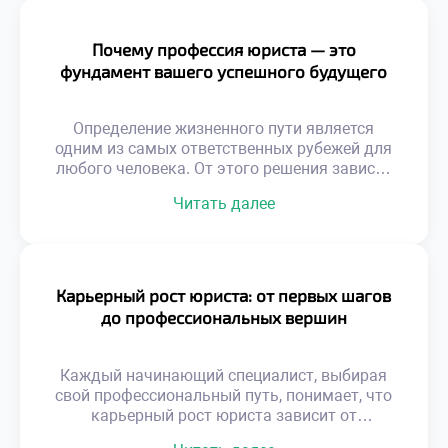
Почему профессия юриста — это
фундамент вашего успешного будущего
Определение жизненного пути является
одним из самых ответственных рубежей для
любого человека. От этого решения зависят
не только профессиональные достижения, но
Читать далее
и личностная эволюция, положение в
социуме и уровень материального достатка.
Юриспруденция в этом плане занимает
уникальную нишу, предоставляя
действенные рычаги воздействия на
Карьерный рост юриста: от первых шагов
общественные процессы и открывая широкие
до профессиональных вершин
горизонты. В этом материале мы разберем,
почему […]
Каждый начинающий специалист, выбирая
свой профессиональный путь, понимает, что
карьерный рост юриста зависит от
множества факторов, начиная от