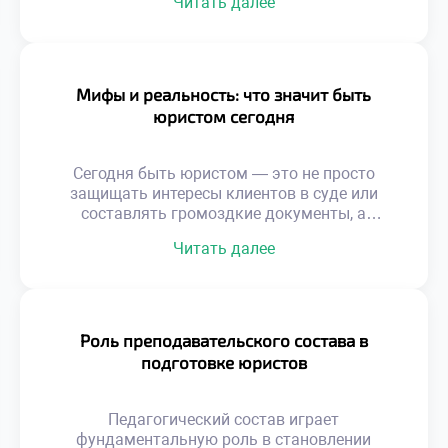
Читать далее
фундаментальных академических знаний и
заканчивая умением гибко адаптироваться к
меняющимся реалиям. От защиты базовых
прав граждан до участия в масштабных
международных сделках — спектр
Мифы и реальность: что значит быть
перспектив в этой сфере поистине
юристом сегодня
безграничен. Правовое дело требует не
только острого ума […]
Сегодня быть юристом — это не просто
защищать интересы клиентов в суде или
составлять громоздкие документы, а
настоящее искусство навигации в море
Читать далее
нормативных актов, где мифы о блестящей
карьере соседствуют с суровой реальностью
ежедневной практики. Чтобы успешно
ориентироваться в этом многогранном мире
и гармонично сочетать теорию с практикой,
Роль преподавательского состава в
фундаментальным шагом становится
подготовке юристов
хорошее образование в техникуме […]
Педагогический состав играет
фундаментальную роль в становлении