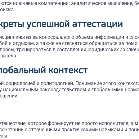
аются ключевые компетенции: аналитическое мышление, бе
оиска.
креты успешной аттестации
исциплины из-за колоссального объема информации и сло
бой и отдыхом, а также не стесняться обращаться за пом
опросы, тренироваться в составлении юридических заключ
вателя.
лобальный контекст
й, социологией и политологией. Понимание этого контекст
 национальным законодательством и глобальными нормам
ношений.
ешествие, которое формирует не просто исполнителя, а м
в сочетании с отточенными практическими навыками и по
еры.