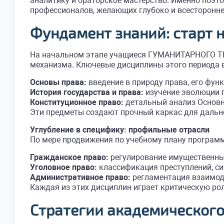
аналитику и ораторское мастерство. Именно поэт
профессионалов, желающих глубоко и всесторонне
Фундамент знаний: старт 
На начальном этапе учащиеся ГУМАНИТАРНОГО Т
механизма. Ключевые дисциплины этого периода
Основы права:
введение в природу права, его функ
История государства и права:
изучение эволюции п
Конституционное право:
детальный анализ Основн
Эти предметы создают прочный каркас для дальн
Углубление в специфику: профильные отрасли
По мере продвижения по учебному плану программ
Гражданское право:
регулирование имущественных
Уголовное право:
классификация преступлений, с
Административное право:
регламентация взаимоде
Каждая из этих дисциплин играет критическую р
Стратегии академического