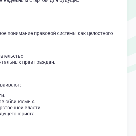
я надежным стартом для будущих
 понимание правовой системы как целостного
ательство.
нтальных прав граждан.
сваивают:
ти.
ав обвиняемых.
рственной власти.
дущего юриста.