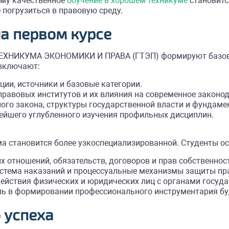
ому качественное
обучение в хорошем техникуме
становитс
 погрузиться в правовую среду.
на первом курсе
ЕХНИКУМА ЭКОНОМИКИ И ПРАВА (ГТЭП) формируют базовое
 включают:
ции, источники и базовые категории.
равовых институтов и их влияния на современное законод
ого закона, структуры государственной власти и фундаме
ейшего углубленного изучения профильных дисциплин.
а становится более узкоспециализированной. Студенты о
 отношений, обязательств, договоров и прав собственнос
истема наказаний и процессуальные механизмы защиты пр
йствия физических и юридических лиц с органами госуда
оль в формировании профессионального инструментария бу
 успеха