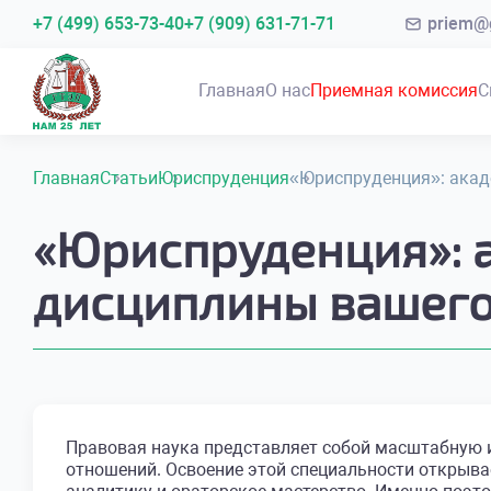
+7 (499) 653-73-40
+7 (909) 631-71-71
priem@g
Главная
О нас
Приемная комиссия
С
Главная
Статьи
Юриспруденция
«Юриспруденция»: акад
«Юриспруденция»: 
дисциплины вашего
Правовая наука представляет собой масштабную 
отношений. Освоение этой специальности открывае