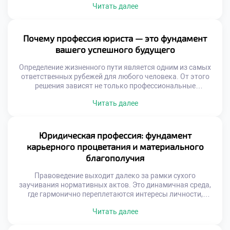
Читать далее
факторы, обуславливающие такой спрос, обозначим
наиболее динамично развивающиеся юридические ниши,
изучим актуальные тренды найма и специфику работы
правоведов в ключевых секторах экономики. Почему
Почему профессия юриста — это фундамент
юристы незаменимы в эпоху цифровой трансформации?
вашего успешного будущего
[…]
Определение жизненного пути является одним из самых
ответственных рубежей для любого человека. От этого
решения зависят не только профессиональные
достижения, но и личностная эволюция, положение в
Читать далее
социуме и уровень материального достатка.
Юриспруденция в этом плане занимает уникальную нишу,
предоставляя действенные рычаги воздействия на
общественные процессы и открывая широкие горизонты.
Юридическая профессия: фундамент
В этом материале мы разберем, почему […]
карьерного процветания и материального
благополучия
Правоведение выходит далеко за рамки сухого
заучивания нормативных актов. Это динамичная среда,
где гармонично переплетаются интересы личности,
общества и государства. Выбор профессии юриста дарит
Читать далее
широкие горизонты: от построения блестящей карьеры до
реального влияния на общественные процессы. В этом