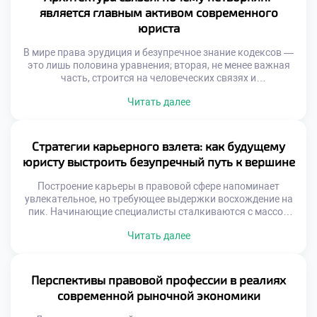
качественное обучение в […]
является главным активом современного
юриста
В мире права эрудиция и безупречное знание кодексов —
это лишь половина уравнения; вторая, не менее важная
часть, строится на человеческих связях и
профессиональной репутации. Комьюнити правоведов —
Читать далее
это не статичный список контактов в смартфоне, а
динамичная экосистема, непрерывно генерирующая
новые возможности, инсайты и нестандартные решения.
Именно поэтому качественное обучение в московском
Стратегии карьерного взлета: как будущему
техникуме закладывает первые […]
юристу выстроить безупречный путь к вершине
Построение карьеры в правовой сфере напоминает
увлекательное, но требующее выдержки восхождение на
пик. Начинающие специалисты сталкиваются с массой
вызовов: от выбора узкой специализации до
Читать далее
выстраивания надежной сети профессиональных
контактов. Именно поэтому осознанное обучение в
московском техникуме становится тем самым надежным
фундаментом, который позволяет студентам не просто
Перспективы правовой профессии в реалиях
усваивать теорию, а с первых курсов закладывать
современной рыночной экономики
алгоритмы своего […]