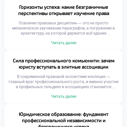
конкуренцию на рынке труда. Именно поэтому
продуманное обучение в московском техникуме
Горизонты успеха: какие безграничные
становится тем самым стратегическим активом, который
перспективы открывает изучение права
выбирают амбициозные […]
Освоение правовых дисциплин — это не просто
механическое заучивание параграфов, а погружение в
архитектуру, на которой держится всё здание
современного цивилизованного общества. В эпоху, когда
Читать далее
правовые нормы регулируют каждый шаг бизнеса и
личной жизни, профессия правоведа становится главным
ключом к стабильности и реальному влиянию. Именно
поэтому качественное обучение в московском техникуме
Сила профессионального комьюнити: зачем
становится тем самым стратегическим […]
юристу вступать в элитные ассоциации
В современной правовой экосистеме изоляция —
главный враг профессионального роста, и именно участие
в профильных гильдиях и ассоциациях становится
маркером принадлежности к элите юридического
Читать далее
сообщества. Интеграция в такие структуры открывает
доступ к закрытым базам знаний, передовым практикам
и мощному ресурсу коллективного интеллекта, без
которых невозможно представить карьеру топового
Юридическое образование: фундамент
специалиста. Именно поэтому продуманное обучение в
профессиональной независимости и
московском […]
безграничного успеха