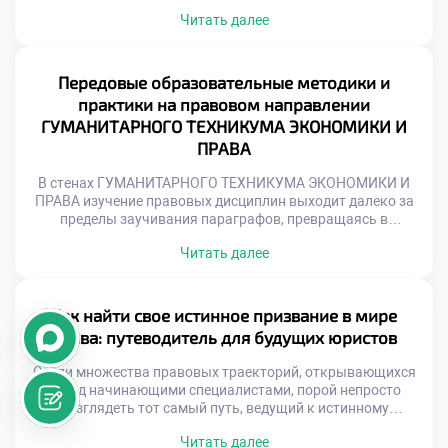
профессии зависит не только от энциклопедических
Читать далее
знаний законов, но и от таланта виртуозно применять их
в реальных жизненных коллизиях. Именно поэтому
осознанная учеба в техникуме становится тем самым
надежным трамплином, который позволяет будущим
Передовые образовательные методики и
специалистам заложить фундамент для долгосрочного
практики на правовом направлении
профессионального […]
ГУМАНИТАРНОГО ТЕХНИКУМА ЭКОНОМИКИ И
ПРАВА
В стенах ГУМАНИТАРНОГО ТЕХНИКУМА ЭКОНОМИКИ И
ПРАВА изучение правовых дисциплин выходит далеко за
пределы заучивания параграфов, превращаясь в
глубокое погружение в уникальную вселенную
Читать далее
юриспруденции. Учащиеся оказываются в среде, где
фундаментальная теория неразрывно переплетается с
суровой практикой, а каждый разобранный кейс
становится ступенью к будущему профессиональному
Как найти свое истинное призвание в мире
триумфу. Именно поэтому осознанная учеба в техникуме
права: путеводитель для будущих юристов
здесь воспринимается не […]
Среди множества правовых траекторий, открывающихся
перед начинающими специалистами, порой непросто
разглядеть тот самый путь, ведущий к истинному
призванию. Юриспруденция — это не просто сухой свод
Читать далее
нормативных актов, а живой, пульсирующий мир