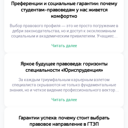
любой сложности. Именно поэтому продуманное
Преференции и социальные гарантии: почему
обучение в московском техникуме становится тем самым
студентам-правоведам у нас живется
надежным трамплином, […]
комфортно
Выбор правового профиля — это не просто погружение в
дебри законодательства, но и доступ к эксклюзивным
социальным и академическим привилегиям. Учащиеся,
доверившие свое будущее этой благородной сфере,
Читать далее
обретают мощный фундамент для личного и карьерного
взлета. Именно поэтому качественное обучение в
московском техникуме становится настоящим пропуском
в мир больших возможностей, где каждый студент
Яркое будущее правоведа: горизонты
окружен заботой и […]
специальности «Юриспруденция»
За каждым триумфальным карьерным взлетом
специалиста скрываются не только фундаментальные
знания, но и четкое видение профессионального вектора.
Правоведы выступают главными гарантами
Читать далее
справедливости, охватывая в своей деятельности всё: от
тонкостей уголовного процесса до сложных
корпоративных сделок. Именно поэтому качественное
обучение в московском техникуме становится тем самым
Гарантии успеха: почему стоит выбрать
надежным стартом, который позволяет будущим
правовое направление в ГТЭП
экспертам не просто освоить нормы, […]