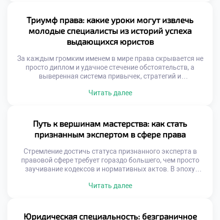
цифровой эпохи, открывая простор для нестандартного
взгляда на право. Именно поэтому качественное
Триумф права: какие уроки могут извлечь
обучение в московском техникуме позволяет учащимся
молодые специалисты из историй успеха
не просто изучать догмы, а […]
выдающихся юристов
За каждым громким именем в мире права скрывается не
просто диплом и удачное стечение обстоятельств, а
выверенная система привычек, стратегий и
непрекращающейся работы над собой. Истории триумфа
Читать далее
мэтров юриспруденции служат бесценным учебником для
тех, кто только начинает свой профессиональный путь.
Именно поэтому качественное обучение в московском
техникуме закладывает тот самый надежный фундамент,
Путь к вершинам мастерства: как стать
на котором впоследствии […]
признанным экспертом в сфере права
Стремление достичь статуса признанного эксперта в
правовой сфере требует гораздо большего, чем просто
заучивание кодексов и нормативных актов. В эпоху
стремительной трансформации законодательной базы
Читать далее
будущему специалисту необходимо оттачивать
прикладные навыки, аналитический аппарат и
нестандартное мышление. Именно поэтому качественное
обучение в московском техникуме становится тем самым
Юридическая специальность: безграничное