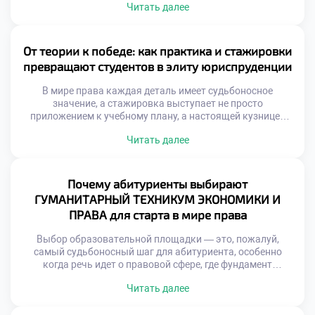
Читать далее
постигающие тонкости законодательства, по сути,
становятся архитекторами грядущих перемен,
способными трансформировать устаревшие структуры и
отстаивать верховенство закона. Именно поэтому
От теории к победе: как практика и стажировки
осознанное обучение в московском техникуме выступает
превращают студентов в элиту юриспруденции
тем самым надежным трамплином, который […]
В мире права каждая деталь имеет судьбоносное
значение, а стажировка выступает не просто
приложением к учебному плану, а настоящей кузницей
профессиональных компетенций. Как же погружение в
Читать далее
реальную правовую среду трансформирует сознание
будущего специалиста и формирует его интуицию?
Именно поэтому осознанное обучение в московском
техникуме становится тем самым надежным трамплином,
Почему абитуриенты выбирают
который позволяет студентам с первых дней […]
ГУМАНИТАРНЫЙ ТЕХНИКУМ ЭКОНОМИКИ И
ПРАВА для старта в мире права
Выбор образовательной площадки — это, пожалуй,
самый судьбоносный шаг для абитуриента, особенно
когда речь идет о правовой сфере, где фундамент
определяет всю дальнейшую карьеру. От качества
Читать далее
полученных знаний напрямую зависят профессиональная
компетентность и способность выдерживать жесткую