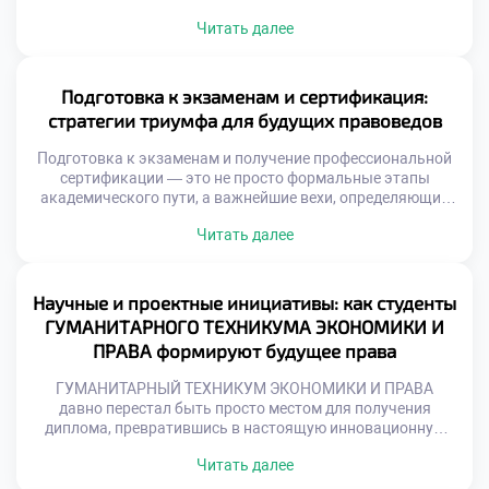
виртуозно балансировать между буквой закона и живой
Читать далее
судебной практикой отличает настоящего мастера от
простого исполнителя. Именно поэтому осознанное
обучение в московском техникуме становится тем самым
надежным трамплином, который позволяет будущим
Подготовка к экзаменам и сертификация:
экспертам с первых дней погружаться в […]
стратегии триумфа для будущих правоведов
Подготовка к экзаменам и получение профессиональной
сертификации — это не просто формальные этапы
академического пути, а важнейшие вехи, определяющие
уровень компетентности будущего правоведа. Эти
Читать далее
процессы напрямую влияют на глубину усвоенных
знаний, внутреннюю уверенность и успешность
дальнейшей карьеры. Именно поэтому качественное
обучение в московском техникуме становится тем самым
Научные и проектные инициативы: как студенты
надежным фундаментом, который закладывает
ГУМАНИТАРНОГО ТЕХНИКУМА ЭКОНОМИКИ И
правильные алгоритмы подготовки и […]
ПРАВА формируют будущее права
ГУМАНИТАРНЫЙ ТЕХНИКУМ ЭКОНОМИКИ И ПРАВА
давно перестал быть просто местом для получения
диплома, превратившись в настоящую инновационную
лабораторию, где рождаются смелые правовые
Читать далее
концепции. В этом уникальном пространстве
академические традиции встречаются с вызовами