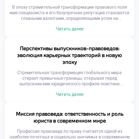
В эпоху стремительной трансформации правового поля
имя специалиста и его безупречная репутация становятся
главными валютами, определяющими успех на
высококонкурентном рынке труда. Эти факторы не
Читать далее
просто ускоряют карьерный лифт, но и формируют
фундаментальное доверие со стороны доверителей и
коллег по цеху. Именно поэтому качественное обучение в
московском техникуме закладывает первые кирпичики
Перспективы выпускников-правоведов:
этого имиджа, приучая будущих экспертов […]
эволюция карьерных траекторий в новую
эпоху
Стремительная трансформация глобального мира
стирает привычные границы, открывая перед
выпускниками юридического профиля поистине
безграничные горизонты. На смену шаблонным
Читать далее
маршрутам приходят неординарные векторы развития,
позволяющие специалистам не просто отстаивать
законные интересы, но и напрямую влиять на
формирование ценностей будущего общества. Именно
Миссия правоведа: ответственность и роль
поэтому качественное обучение в московском техникуме
юриста в современном мире
становится тем самым надежным фундаментом, который
вооружает будущих экспертов […]
Профессия правоведа по праву считается одной из
наиболее почетных и социально значимых в современном