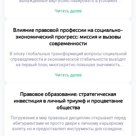
вынужденные виртуозно лавировать в условиях
турбулентного мира. С одной стороны, цифровизация
Читать далее
распахивает перед ними безграничные карьерные
перспективы, с другой — генерирует сложнейшие кейсы,
требующие междисциплинарной эрудиции. Именно
поэтому осознанное обучение в хорошем техникуме
Влияние правовой профессии на социально-
становится тем самым надежным фундаментом, который
экономический прогресс: миссия и вызовы
позволяет будущим экспертам […]
современности
В эпоху глобальных трансформаций вопросы социальной
справедливости и экономической стабильности выходят
на первый план, многократно повышая значимость
правовой профессии. Специалисты в этой области давно
Читать далее
перестали быть просто толкователями нормативных
актов, превратившись в настоящих архитекторов
общественных изменений и гарантов баланса между
частными интересами и государственным благом.
Правовое образование: стратегическая
Именно поэтому осознанное обучение в хорошем
инвестиция в личный триумф и процветание
техникуме становится тем самым […]
общества
Погружение в мир правовых дисциплин открывает перед
абитуриентами не просто двери к личному карьерному
взлету, но и предоставляет инструменты для созидания
здорового, справедливого социума. Студенты,