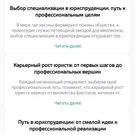
материале мы разберем, как правовое образование
воспитывает будущих руководителей, почему данная
Выбор специализации в юриспруденции: путь к
специальность гарантирует карьерный лифт и какие […]
профессиональным целям
В мире, где законы формируют основы общества, а
правосудие служит путеводной звездой для миллионов,
выбор специализации в юриспруденции открывает перед
вами двери в бескрайние просторы правовых знаний и
Читать далее
карьерных возможностей. Это не просто вопрос о том,
какую отрасль права изучать; это глубокое путешествие
внутрь себя, исследование собственных ценностей и
амбиций. Чтобы успешно ориентироваться в этом […]
Карьерный рост юриста: от первых шагов до
профессиональных вершин
Каждый начинающий специалист, выбирая свой
профессиональный путь, понимает, что карьерный рост
юриста зависит от множества факторов, начиная от
фундаментальных академических знаний и заканчивая
Читать далее
умением гибко адаптироваться к меняющимся реалиям.
От защиты базовых прав граждан до участия в
масштабных международных сделках — спектр
перспектив в этой сфере поистине безграничен. Правовое
Путь в юриспруденции: от смелой идеи к
дело требует не только острого ума […]
профессиональной реализации