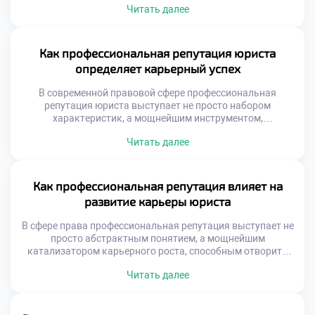
Читать далее
соседствуют с суровой реальностью ежедневной
практики. Чтобы успешно ориентироваться в этом
многогранном мире и гармонично сочетать теорию с
практикой, фундаментальным шагом становится хорошее
Как профессиональная репутация юриста
образование в техникуме […]
определяет карьерный успех
В современной правовой сфере профессиональная
репутация юриста выступает не просто набором
характеристик, а мощнейшим инструментом,
открывающим двери к самым перспективным
Читать далее
возможностям. Подобно искусной шахматной партии, где
каждый ход просчитан наперед, построение имени
специалиста требует стратегического видения и
выстраивания надежных связей. Чтобы успешно
Как профессиональная репутация влияет на
ориентироваться в этом многогранном мире, где
развитие карьеры юриста
добросовестная практика переплетается с личным
брендом, фундаментальным […]
В сфере права профессиональная репутация выступает не
просто абстрактным понятием, а мощнейшим
катализатором карьерного роста, способным отворить
двери к самым перспективным возможностям. Подобно
Читать далее
искусной шахматной партии, где каждый ход просчитан
наперед, построение имени юриста требует безупречного
внимания к деталям, стратегического видения и
выстраивания надежных профессиональных связей.