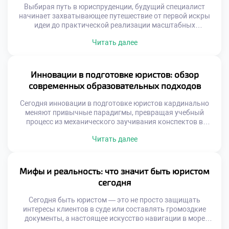
Выбирая путь в юриспруденции, будущий специалист
начинает захватывающее путешествие от первой искры
идеи до практической реализации масштабных
социальных изменений. В этой профессиональной сфере
Читать далее
творческая креативность и строгая логика сплетаются в
удивительную симфонию, где каждое принятое решение
способно лечь в основу новых норм, оберегающих права и
свободы граждан. Чтобы успешно преодолеть этот
Инновации в подготовке юристов: обзор
сложный маршрут и превратить […]
современных образовательных подходов
Сегодня инновации в подготовке юристов кардинально
меняют привычные парадигмы, превращая учебный
процесс из механического заучивания конспектов в
динамичный синтез классических академических
Читать далее
традиций и передовых цифровых решений. Современные
инструменты открывают доступ к знаниям, которые еще
вчера казались футуристическими: от виртуальных залов
судебных заседаний до алгоритмов на базе нейросетей
Мифы и реальность: что значит быть юристом
для разбора сложных правовых коллизий. Чтобы
сегодня
успешно освоить […]
Сегодня быть юристом — это не просто защищать
интересы клиентов в суде или составлять громоздкие
документы, а настоящее искусство навигации в море
нормативных актов, где мифы о блестящей карьере