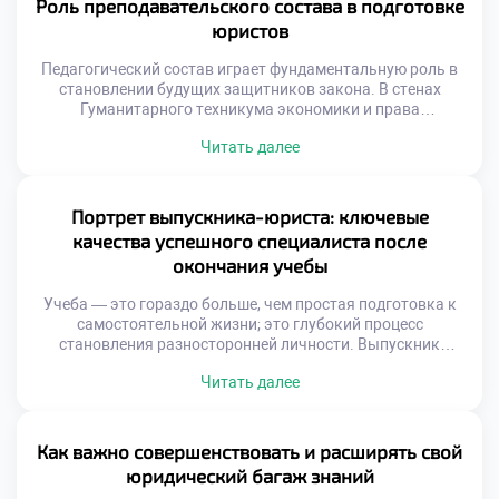
Роль преподавательского состава в подготовке
Чтобы успешно ориентироваться в этом многогранном
юристов
мире, где добросовестная […]
Педагогический состав играет фундаментальную роль в
становлении будущих защитников закона. В стенах
Гуманитарного техникума экономики и права
дипломированные эксперты не просто транслируют
Читать далее
сухую теорию, но и выступают в качестве наставников,
вдохновляющих учащихся и закладывающих прочный
базис для их профессионального будущего. Они являются
проводниками в мир реальных правовых вызовов,
Портрет выпускника-юриста: ключевые
умеющими разглядеть и раскрыть индивидуальный
качества успешного специалиста после
потенциал каждого […]
окончания учебы
Учеба — это гораздо больше, чем простая подготовка к
самостоятельной жизни; это глубокий процесс
становления разносторонней личности. Выпускник
юридического профиля, покидающий стены ГТЭП,
Читать далее
обладает уникальным набором компетенций,
способствующих не только стремительному карьерному
взлету, но и глубокому пониманию тонкостей
общественных отношений. Такой специалист осознает:
Как важно совершенствовать и расширять свой
право представляет собой не просто свод сухих правил, а
юридический багаж знаний
действенный механизм, способный […]