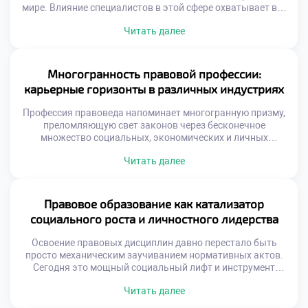
мире. Влияние специалистов в этой сфере охватывает все
уровни общественной жизни, от бытовых споров до
Читать далее
глобальных государственных процессов. Именно поэтому
качественное обучение в московском техникуме
становится тем самым надежным фундаментом, который
закладывает основы будущей ответственности и
Многогранность правовой профессии:
профессионального долга. Юристы выступают главными
карьерные горизонты в различных индустриях
[…]
Профессия правоведа напоминает многогранную призму,
преломляющую свет законов через бесконечное
множество социальных, экономических и личных
плоскостей. Будь то зал судебных заседаний, совет
Читать далее
директоров транснациональной корпорации или
международный арбитраж, специалист с юридическим
бэкграундом всегда остается ключевым архитектором
происходящих процессов. Именно поэтому осознанное
Правовое образование как катализатор
обучение в московском техникуме становится тем самым
социального роста и личностного лидерства
надежным компасом, который помогает абитуриентам не
заблудиться […]
Освоение правовых дисциплин давно перестало быть
просто механическим заучиванием нормативных актов.
Сегодня это мощный социальный лифт и инструмент
трансформации, способный изменить как отдельную
Читать далее
личность, так и общество в целом. В эпоху глобализации
и цифровых вызовов именно грамотное понимание