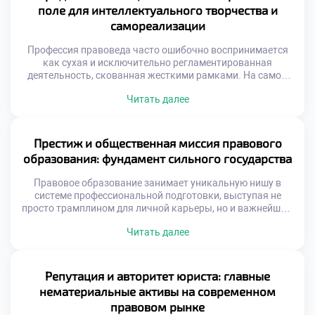
надежным трамплином, который закладывает прочный
поле для интеллектуального творчества и
фундамент для превращения амбициозного студента […]
самореализации
Профессия правоведа часто ошибочно воспринимается
как сухая и исключительно регламентированная
деятельность, скованная жесткими рамками. На самом
же деле, это динамичное поле, открывающее
Читать далее
безграничные горизонты для интеллектуального
творчества и глубокой личностной самореализации.
Именно поэтому качественное обучение в московском
техникуме становится надежным трамплином,
Престиж и общественная миссия правового
позволяющим будущим экспертам не просто
образования: фундамент сильного государства
механически следовать букве закона, а выступать
настоящими архитекторами правовых […]
Правовое образование занимает уникальную нишу в
системе профессиональной подготовки, выступая не
просто трамплином для личной карьеры, но и важнейшим
драйвером общественного прогресса. Освоение этой
Читать далее
дисциплины наделяет специалистов инструментами для
защиты справедливости, обеспечения законности и
построения цивилизованного диалога между
государством и личностью. Именно поэтому осознанное
Репутация и авторитет юриста: главные
обучение в московском техникуме становится тем самым
нематериальные активы на современном
надежным фундаментом, который в […]
правовом рынке