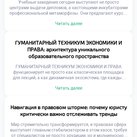
Учебные заведения сегодня выступают не просто
центрами выдачи дипломов, а настоящими инкубаторами
профессиональной метаморфозы. Они предлагают курсы,
которые не просто освежают память, а кардинально
Читать далее
меняют парадигму правового мышления, интегрируя
цифровые инструменты, медиацию и этические
стандарты. Именно поэтому продуманное обучение в
московском техникуме становится тем самым
ГУМАНИТАРНЫЙ ТЕХНИКУМ ЭКОНОМИКИ И
стратегическим активом, который превращает
ПРАВА: архитектура уникального
специалиста в универсального бойца, готового к […]
образовательного пространства
ГУМАНИТАРНЫЙ ТЕХНИКУМ ЭКОНОМИКИ И ПРАВА
функционирует не просто как классическая площадка
для лекций, а как динамичная экосистема, где каждый
элемент нацелен на формирование элитного мышления и
Читать далее
лидерских качеств. Здесь не просто заучивают
параграфы, а создают уникальную среду для генерации
инновационных идей и подготовки кадров, способных
вершить позитивные перемены. Именно поэтому
Навигация в правовом шторме: почему юристу
продуманное обучение в московском техникуме […]
критически важно отслеживать тренды
Мир стремительно трансформируется, и правовая сфера
выступает главным стабилизатором в этом хаосе, требуя
от специалистов не просто эрудиции, но и молниеносной