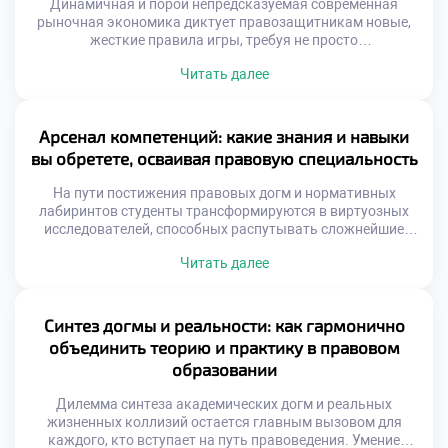
Динамичная и порой непредсказуемая современная
рыночная экономика диктует правозащитникам новые,
жесткие правила игры, требуя не просто
энциклопедических знаний, но и молниеносной
Читать далее
адаптивности. В эпоху, когда классическое право
пересекается с цифровой трансформацией и
глобальными трендами, юрист превращается в
ключевого архитектора инноваций. Именно поэтому
Арсенал компетенций: какие знания и навыки
качественное обучение в московском техникуме
вы обретете, осваивая правовую специальность
становится тем самым стратегическим активом, который
позволяет будущим […]
На пути постижения правовых догм и нормативных
лабиринтов студенты трансформируются в виртуозных
исследователей, способных распутывать сложнейшие
юридические казусы и находить элегантные выходы из
Читать далее
тупиковых ситуаций. Профессия адвоката, судьи или
корпоративного консультанта подразумевает не просто
энциклопедическое знание кодексов, но и мастерство
ведения переговоров, безупречную защиту интересов и
Синтез догмы и реальности: как гармонично
искусство построения неопровержимой аргументации.
объединить теорию и практику в правовом
Именно поэтому качественное обучение в […]
образовании
Дилемма синтеза академических догм и реальных
жизненных коллизий остается главным вызовом для
каждого, кто вступает на путь правоведения. Умение