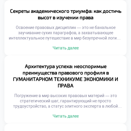
правового поля становится фундаментом для
личностного и общественного прогресса, и качественное
Секреты академического триумфа: как достичь
обучение в московском техникуме выступает здесь […]
высот в изучении права
Освоение правовых дисциплин — это не банальное
заучивание сухих параграфов, а захватывающее
интеллектуальное путешествие в мир безупречной логики,
глубокой аналитики и критического мышления. Студенты,
Читать далее
мечтающие о триумфе в профессии, неизбежно
сталкиваются с рядом серьезных интеллектуальных
вызовов. Именно поэтому качественное обучение в
московском техникуме становится тем самым надежным
Архитектура успеха: неоспоримые
компасом, который помогает будущим экспертам
преимущества правового профиля в
эффективно овладевать сложными […]
ГУМАНИТАРНОМ ТЕХНИКУМЕ ЭКОНОМИКИ И
ПРАВА
Погружение в мир высоких правовых материй — это
стратегический шаг, гарантирующий не просто
трудоустройство, а статус элитного эксперта в любой
экономической ситуации. Освоение тонкостей
Читать далее
законотворчества, судебной практики и международных
конвенций превращает выпускника в универсального
специалиста на рынке труда, способного решать задачи