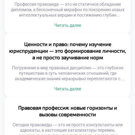
Профессия правоведа — это не статичное обладание
дипломом, а бесконечный марафон по покорению новых
интеллектуальных вершин и постижению глубин
человеческих отношений. Каждое новое постановление
Читать далее
или судебный прецедент становится важнейшей вехой,
позволяющей эксперту виртуозно ориентироваться в
самых запутанных нормативных лабиринтах. Именно
поэтому осознанное обучение в хорошем техникуме
Ценности и право: почему изучение
закладывает тот самый несокрушимый фундамент,
юриспруденции — это формирование личности,
который превращает вчерашнего студента […]
а не просто заучивание норм
Погружение в мир правовых дисциплин — это глубокое
путешествие в суть человеческих отношений, где
академические знания неразрывно переплетаются с
моральными и этическими дилеммами. В этом
Читать далее
пространстве, среди кодексов и прецедентов,
закладывается не только аналитический аппарат, но и
фундаментальные жизненные ориентиры, определяющие
путь будущих адвокатов, судей и правозащитников.
Правовая профессия: новые горизонты и
Именно поэтому осознанное обучение в хорошем
вызовы современности
техникуме становится […]
Сегодня правоведы — это не просто консультанты или
адвокаты, а настоящие катализаторы перемен,