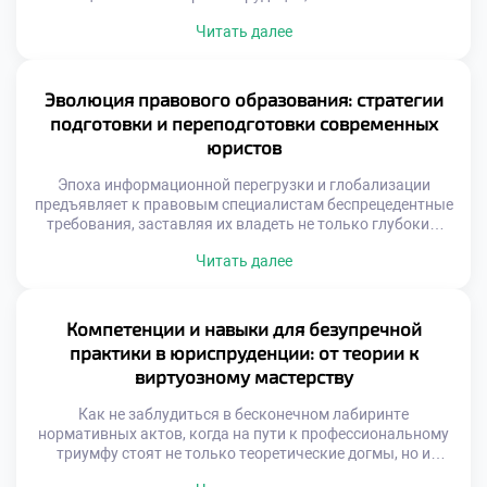
адаптивности. Отслеживание новейших векторов
Читать далее
развития права перестало быть просто полезной
привычкой, превратившись в абсолютную необходимость
для сохранения конкурентоспособности. Именно поэтому
осознанное обучение в московском техникуме становится
Эволюция правового образования: стратегии
тем самым надежным компасом, который позволяет
подготовки и переподготовки современных
будущим экспертам […]
юристов
Эпоха информационной перегрузки и глобализации
предъявляет к правовым специалистам беспрецедентные
требования, заставляя их владеть не только глубоким
пониманием норм права, но и гибким набором
Читать далее
компетенций для навигации в стремительно меняющейся
реальности. Этот непростой образовательный маршрут
трансформируется в настоящее искусство, где равный вес
имеют теоретический фундамент, прикладная практика,
Компетенции и навыки для безупречной
критический анализ и внедрение инноваций. Именно
практики в юриспруденции: от теории к
поэтому качественное […]
виртуозному мастерству
Как не заблудиться в бесконечном лабиринте
нормативных актов, когда на пути к профессиональному
триумфу стоят не только теоретические догмы, но и
жесткие требования реальной практики? Представьте