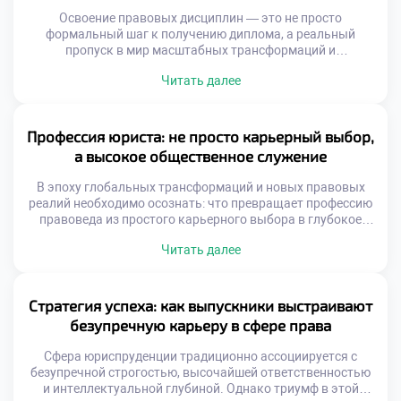
Освоение правовых дисциплин — это не просто
формальный шаг к получению диплома, а реальный
пропуск в мир масштабных трансформаций и
безграничных карьерных горизонтов. Под руководством
Читать далее
мастеров своего дела учащиеся прокачивают
критическое мышление и обретают уникальный
инструментарий, без которого невозможна триумфальная
юридическая практика. Именно поэтому качественное
Профессия юриста: не просто карьерный выбор,
обучение в московском техникуме становится той самой
а высокое общественное служение
надежной гарантией, которая […]
В эпоху глобальных трансформаций и новых правовых
реалий необходимо осознать: что превращает профессию
правоведа из простого карьерного выбора в глубокое
общественное служение? Размышляя об этом, мы
Читать далее
неизбежно приходим к пониманию фундаментальной
роли юристов в поддержании правопорядка и защите
базовых свобод. Именно поэтому осознанная учеба в
техникуме становится тем самым надежным
Стратегия успеха: как выпускники выстраивают
фундаментом, который позволяет будущим специалистам
безупречную карьеру в сфере права
[…]
Сфера юриспруденции традиционно ассоциируется с
безупречной строгостью, высочайшей ответственностью
и интеллектуальной глубиной. Однако триумф в этой