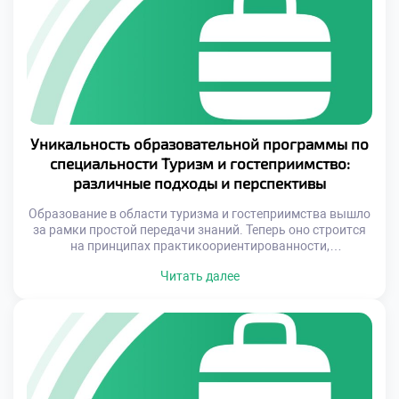
множества объектов культурного и природного […]
Уникальность образовательной программы по
специальности Туризм и гостеприимство:
различные подходы и перспективы
Образование в области туризма и гостеприимства вышло
за рамки простой передачи знаний. Теперь оно строится
на принципах практикоориентированности,
междисциплинарного подхода и личностного развития
Читать далее
студента. Учебные заведения, включая наш
Гуманитарный техникум экономики и права, активно
внедряют новые методики, чтобы соответствовать
требованиям рынка и готовить специалистов, способных
уверенно чувствовать себя в любой точке мира.
Особенностью наших программ […]