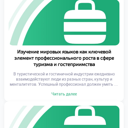
повышения качества жизни местных жителей. При этом
важно не просто привлекать туристов, […]
Изучение мировых языков как ключевой
элемент профессионального роста в сфере
туризма и гостеприимства
В туристической и гостиничной индустрии ежедневно
взаимодействуют люди из разных стран, культур и
менталитетов. Успешный профессионал должен уметь не
только понять клиента, но и правильно доносить
Читать далее
информацию, объяснять правила, оказывать помощь и
создавать комфортную атмосферу. Именно поэтому
будущие специалисты по туризму и гостеприимству
должны заранее задуматься о развитии своих языковых
компетенций, чтобы быть готовыми к […]