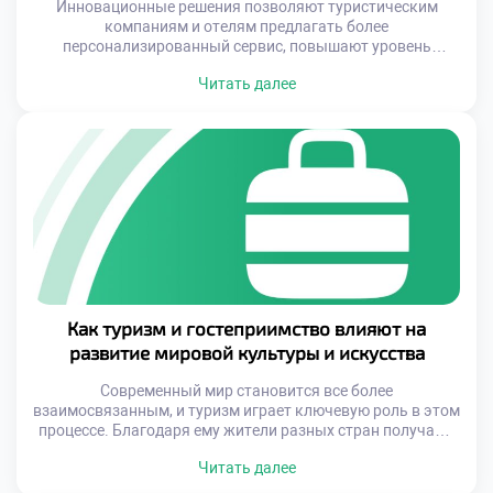
Инновационные решения позволяют туристическим
компаниям и отелям предлагать более
персонализированный сервис, повышают уровень
комфорта для клиентов и оптимизируют процессы
Читать далее
управления. Это открывает новые горизонты как для
бизнеса, так и для специалистов, которые хотят
развиваться в этой области. Спрос на
квалифицированных сотрудников, разбирающихся в
современных технологиях, растет с каждым годом.
Освоение новых инструментов становится не просто […]
Как туризм и гостеприимство влияют на
развитие мировой культуры и искусства
Современный мир становится все более
взаимосвязанным, и туризм играет ключевую роль в этом
процессе. Благодаря ему жители разных стран получают
возможность узнать друг друга глубже, чем через экран
Читать далее
телевизора или страницы учебника. Культурное
разнообразие, которое открывается перед