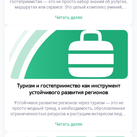
гостеприимстве — это не просто набор знаний об услугах,
маршрутах или сервисе. Это целый комплекс умений,
позволяющий эффективно взаимодействовать с
Читать далее
клиентами, адаптироваться к изменяющимся условиям и
проявлять инициативу в нестандартных ситуациях.
Именно такие навыки становятся основой для развития
таких качеств, как коммуникабельность,
стрессоустойчивость, ответственность и толерантность.
Обучение в данной сфере […]
Туризм и гостеприимство как инструмент
устойчивого развития регионов
Устойчивое развитие регионов через туризм — это не
просто модный тренд, а необходимость, обусловленная
ограниченностью ресурсов и растущим интересом людей
к осознанному путешествию. Грамотно организованная
Читать далее
туристическая деятельность может стать основой для
создания новых рабочих мест, поддержания мелких и
средних предприятий, улучшения инфраструктуры и