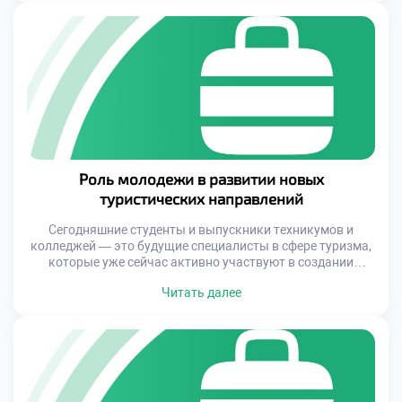
путешественником, вдохновляет художников, дизайнеров,
музыкантов и писателей, стимулируя развитие новых
направлений в искусстве. В свою очередь,
гостеприимство выступает […]
Роль молодежи в развитии новых
туристических направлений
Сегодняшние студенты и выпускники техникумов и
колледжей — это будущие специалисты в сфере туризма,
которые уже сейчас активно участвуют в создании
уникальных туристических продуктов. Они пробуют себя
Читать далее
в роли организаторов, блогеров, гидов и даже
стартаперов, предлагая путешественникам не только
классические экскурсии, но и необычные приключения,
экологически ответственные туры и цифровые
платформы для общения между туристами. […]