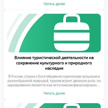
огромный спрос на услуги отелей, туроператоров,
Читать далее
ресторанов, экскурсионных компаний и других
участников туристической индустрии. Именно поэтому
профессии в сфере туризма и гостеприимства становятся
всё более актуальными и востребованными. Обучаясь в
техникуме по этой специальности, молодые […]
Влияние туристической деятельности на
сохранение культурного и природного
наследия
В России, стране с богатейшим историческим прошлым и
разнообразной природой, туризм играет двоякую роль: он
одновременно является как источником финансирования
для охраны памятников и экосистем, так и фактором
Читать далее
риска из-за неправильного управления потоками
посетителей. От того, насколько грамотно будет
выстроена система взаимодействия между государством,
бизнесом и местными сообществами, зависит будущее