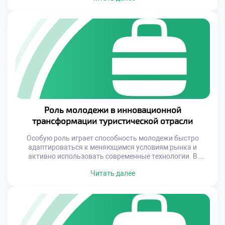
стабильный рост возможен только при условии
системного подхода к развитию. Это включает в себя как
внедрение современных технологий, так и постоянное
обучение персонала, а также ориентацию на устойчивое
развитие […]
Роль молодежи в инновационной
трансформации туристической отрасли
Особую роль играет способность молодежи быстро
адаптироваться к меняющимся условиям рынка и
активно использовать современные технологии. В
условиях цифровизации туристического бизнеса именно
Читать далее
молодые профессионалы демонстрируют высокую
эффективность в реализации новых проектов и
инициатив. Это создает уникальные возможности для
качественного обновления всей отрасли. Подготовка
квалифицированных специалистов становится ключевым
фактором успешного развития туристической индустрии.