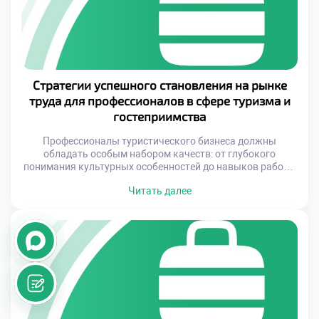
Образовательные учреждения, предлагающие […]
Стратегии успешного становления на рынке
труда для профессионалов в сфере туризма и
гостеприимства
Профессионалы туристического бизнеса должны
обладать особым набором качеств: от глубокого
понимания культурных особенностей до навыков работы
с современными технологиями. В условиях высокой
Читать далее
конкуренции важно заранее подготовиться к поиску
работы и продумать стратегию развития своей карьеры.
Это особенно актуально для тех, кто планирует связать
свою жизнь с туристическим бизнесом. Особое значение
имеет выбор правильного образовательного учреждения,
[…]