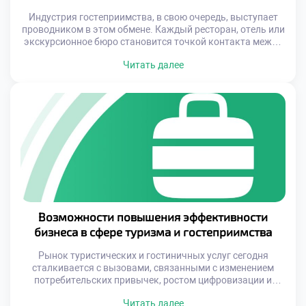
Индустрия гостеприимства, в свою очередь, выступает
проводником в этом обмене. Каждый ресторан, отель или
экскурсионное бюро становится точкой контакта между
гостями и местными жителями. Именно здесь
Читать далее
складывается первое впечатление о стране, её уровне
жизни, культуре и отношении к человеку. Таким образом,
сфера услуг играет ключевую роль в формировании
имиджа государства на международной арене. В условиях
[…]
Возможности повышения эффективности
бизнеса в сфере туризма и гостеприимства
Рынок туристических и гостиничных услуг сегодня
сталкивается с вызовами, связанными с изменением
потребительских привычек, ростом цифровизации и
необходимостью соответствовать международным
Читать далее
стандартам. Успешные компании уже давно поняли: