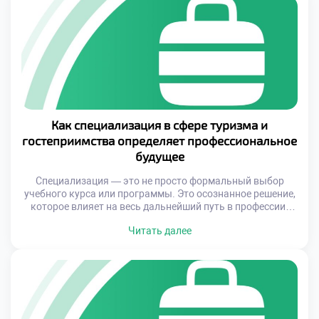
рамки обслуживания — она формирует представление о
стране, регионе и […]
Как специализация в сфере туризма и
гостеприимства определяет профессиональное
будущее
Специализация — это не просто формальный выбор
учебного курса или программы. Это осознанное решение,
которое влияет на весь дальнейший путь в профессии.
Она формирует базу знаний, определяет уровень
Читать далее
квалификации, расширяет возможности для
трудоустройства и повышает шансы на стабильный
карьерный рост. Современный рынок труда требует не
только общих навыков, но и узких экспертиз, способных
решать конкретные […]