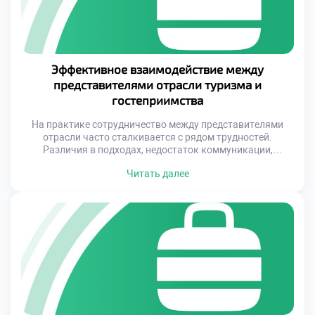
Эффективное взаимодействие между
представителями отрасли туризма и
гостеприимства
На практике сотрудничество между представителями
отрасли часто сталкивается с рядом трудностей.
Различия в подходах, недостаток коммуникации,
нежелание делиться информацией или ресурсами могут
Читать далее
привести к дублированию усилий, снижению уровня
сервиса и ухудшению имиджа региона в целом.
Современный турист ожидает высокого стандарта на
каждом этапе поездки, и без согласованности между
всеми участниками процесса достичь этого невозможно.
Важно […]