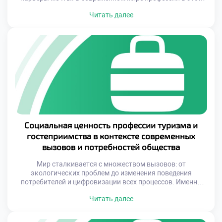
области требуют не только знаний, но и умения
Читать далее
адаптироваться к переменам, мыслить стратегически и
владеть инструментами цифровой эпохи. Именно поэтому
обучение должно быть живым, практико-
ориентированным и насыщенным реальными кейсами. В
учебных […]
Социальная ценность профессии туризма и
гостеприимства в контексте современных
вызовов и потребностей общества
Мир сталкивается с множеством вызовов: от
экологических проблем до изменения поведения
потребителей и цифровизации всех процессов. Именно
специалисты в сфере туризма и гостеприимства берут на
Читать далее
себя задачу адаптироваться к этим переменам, сохраняя
при этом человеческое тепло, профессионализм и
ответственность перед обществом. Их работа выходит за