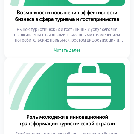
Возможности повышения эффективности
бизнеса в сфере туризма и гостеприимства
Рынок туристических и гостиничных услуг сегодня
сталкивается с вызовами, связанными с изменением
потребительских привычек, ростом цифровизации и
необходимостью соответствовать международным
Читать далее
стандартам. Успешные компании уже давно поняли:
стабильный рост возможен только при условии
системного подхода к развитию. Это включает в себя как
внедрение современных технологий, так и постоянное
обучение персонала, а также ориентацию на устойчивое
развитие […]
Роль молодежи в инновационной
трансформации туристической отрасли
Особую роль играет способность молодежи быстро