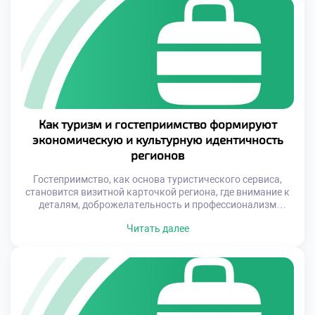
вы любите путешествовать, общаться с людьми и хотите
[…]
Как туризм и гостеприимство формируют
экономическую и культурную идентичность
регионов
Гостеприимство, как основа туристического сервиса,
становится визитной карточкой региона, где внимание к
деталям, доброжелательность и профессионализм
создают долговременное впечатление о месте. Туризм же,
Читать далее
в свою очередь, активно стимулирует развитие малого
бизнеса, поддерживает ремесленные традиции и
способствует популяризации местных особенностей — от
кухни до фольклора. Эти два направления работают
сообща, создавая условия для устойчивого роста и […]