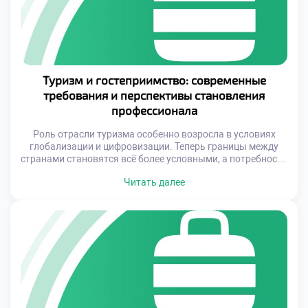
Туризм и гостеприимство: современные
требования и перспективы становления
профессионала
Роль отрасли туризма особенно возросла в условиях
глобализации и цифровизации. Теперь границы между
странами становятся всё более условными, а потребности
гостей — разнообразными и требующими
Читать далее
индивидуального подхода. Специалисты в сфере туризма
и гостеприимства выступают не только как организаторы
досуга, но и как проводники в мир культуры, комфорта и
безопасности. Их работа напрямую влияет на репутацию
[…]