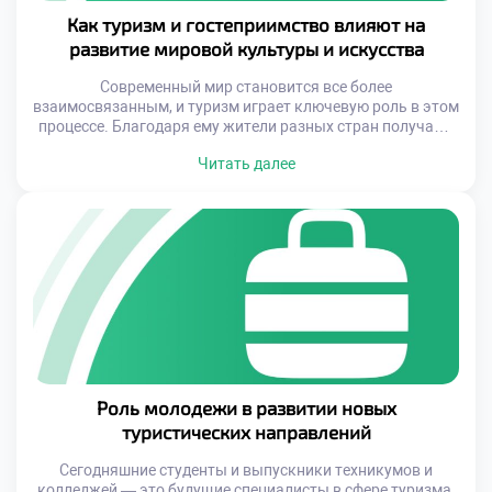
Как туризм и гостеприимство влияют на
развитие мировой культуры и искусства
Современный мир становится все более
взаимосвязанным, и туризм играет ключевую роль в этом
процессе. Благодаря ему жители разных стран получают
возможность узнать друг друга глубже, чем через экран
Читать далее
телевизора или страницы учебника. Культурное
разнообразие, которое открывается перед
путешественником, вдохновляет художников, дизайнеров,
музыкантов и писателей, стимулируя развитие новых
направлений в искусстве. В свою очередь,
гостеприимство выступает […]
Роль молодежи в развитии новых
туристических направлений
Сегодняшние студенты и выпускники техникумов и
колледжей — это будущие специалисты в сфере туризма,