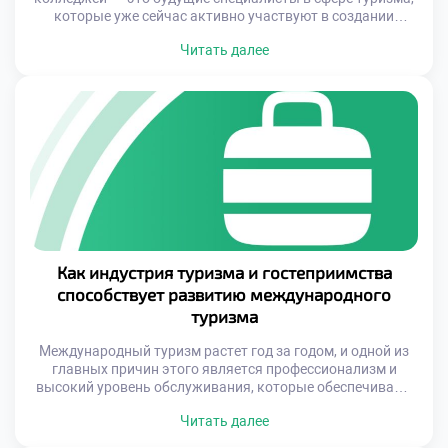
которые уже сейчас активно участвуют в создании
уникальных туристических продуктов. Они пробуют себя
Читать далее
в роли организаторов, блогеров, гидов и даже
стартаперов, предлагая путешественникам не только
классические экскурсии, но и необычные приключения,
экологически ответственные туры и цифровые
платформы для общения между туристами. […]
Как индустрия туризма и гостеприимства
способствует развитию международного
туризма
Международный туризм растет год за годом, и одной из
главных причин этого является профессионализм и
высокий уровень обслуживания, которые обеспечивают
специалисты туристической отрасли. Современные
Читать далее
гостиницы, транспортные системы, экскурсионные
программы и культурные мероприятия — всё это