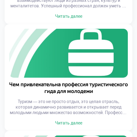
взаимодействуют люди из разных стран, культур и
менталитетов. Успешный профессионал должен уметь не
только понять клиента, но и правильно доносить
Читать далее
информацию, объяснять правила, оказывать помощь и
создавать комфортную атмосферу. Именно поэтому
будущие специалисты по туризму и гостеприимству
должны заранее задуматься о развитии своих языковых
компетенций, чтобы быть готовыми к […]
Чем привлекательна профессия туристического
гида для молодежи
Туризм — это не просто отдых, это целая отрасль,
которая динамично развивается и открывает перед
молодыми людьми множество возможностей. Профессия
туристического гида становится всё популярнее среди
Читать далее
выпускников школ и студентов, ведь она сочетает в себе
интересную работу, постоянное развитие и возможность
быть частью международного культурного обмена. Если