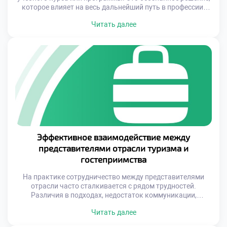
которое влияет на весь дальнейший путь в профессии.
Она формирует базу знаний, определяет уровень
Читать далее
квалификации, расширяет возможности для
трудоустройства и повышает шансы на стабильный
карьерный рост. Современный рынок труда требует не
только общих навыков, но и узких экспертиз, способных
решать конкретные […]
Эффективное взаимодействие между
представителями отрасли туризма и
гостеприимства
На практике сотрудничество между представителями
отрасли часто сталкивается с рядом трудностей.
Различия в подходах, недостаток коммуникации,
нежелание делиться информацией или ресурсами могут
Читать далее
привести к дублированию усилий, снижению уровня
сервиса и ухудшению имиджа региона в целом.