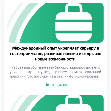
Современный турист ожидает высокого стандарта на
каждом этапе поездки, и без согласованности между
всеми участниками процесса достичь этого невозможно.
Важно […]
Международный опыт укрепляет карьеру в
гостеприимстве, развивая навыки и открывая
новые возможности.
Работа или обучение за рубежом открывают доступ к
уникальному опыту, недоступному в рамках локальной
практики. Это погружение в реалии функционирования
мировых отелей, ресторанов, туристических компаний и
Читать далее
сервисных центров, где можно освоить современные
методы обслуживания клиентов и управления
персоналом. Такой опыт способствует не только
развитию профессиональных компетенций, но и
формированию важных личностных качеств,
необходимых для успешной […]