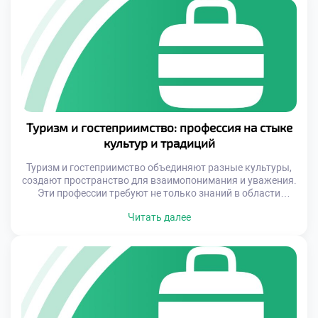
и необходимость постоянного обучения. Именно поэтому
специалисты в данной области должны быть […]
Туризм и гостеприимство: профессия на стыке
культур и традиций
Туризм и гостеприимство объединяют разные культуры,
создают пространство для взаимопонимания и уважения.
Эти профессии требуют не только знаний в области
сервиса, но и глубокого понимания культурных
Читать далее
особенностей, исторических корней и человеческой
психологии. Работа в этой сфере предполагает
постоянное обучение, развитие коммуникативных
навыков и желание быть частью большого
международного процесса. Это идеальный выбор для тех,
кто […]