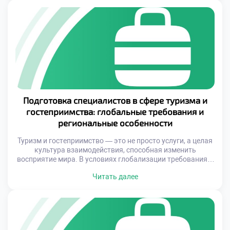
формирует целостное впечатление о поездке и делает её
незабываемой. Именно поэтому всё больше людей
решаются на поездки в другие страны, […]
Подготовка специалистов в сфере туризма и
гостеприимства: глобальные требования и
региональные особенности
Туризм и гостеприимство — это не просто услуги, а целая
культура взаимодействия, способная изменить
восприятие мира. В условиях глобализации требования к
специалистам в этой области постоянно
Читать далее
эволюционируют, что ставит перед образовательными
учреждениями задачу формирования новых компетенций
у студентов. Успешный специалист не только должен
знать основы управления и маркетинга, но и уметь
адаптироваться к многообразным требованиям […]