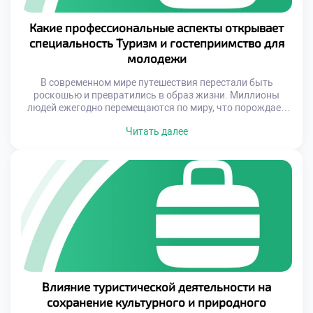
Какие профессиональные аспекты открывает
специальность Туризм и гостеприимство для
молодежи
В современном мире путешествия перестали быть
роскошью и превратились в образ жизни. Миллионы
людей ежегодно перемещаются по миру, что порождает
огромный спрос на услуги отелей, туроператоров,
Читать далее
ресторанов, экскурсионных компаний и других
участников туристической индустрии. Именно поэтому
профессии в сфере туризма и гостеприимства становятся
всё более актуальными и востребованными. Обучаясь в
техникуме по этой специальности, молодые […]
Влияние туристической деятельности на
сохранение культурного и природного