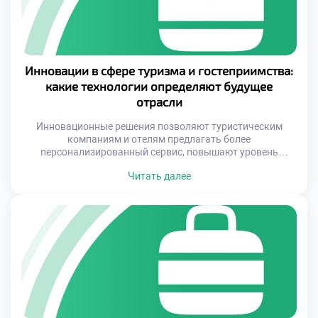
Инновации в сфере туризма и гостеприимства:
какие технологии определяют будущее
отрасли
Инновационные решения позволяют туристическим
компаниям и отелям предлагать более
персонализированный сервис, повышают уровень
комфорта для клиентов и оптимизируют процессы
Читать далее
управления. Это открывает новые горизонты как для
бизнеса, так и для специалистов, которые хотят
развиваться в этой области. Спрос на
квалифицированных сотрудников, разбирающихся в
современных технологиях, растет с каждым годом.
Освоение новых инструментов становится не просто […]