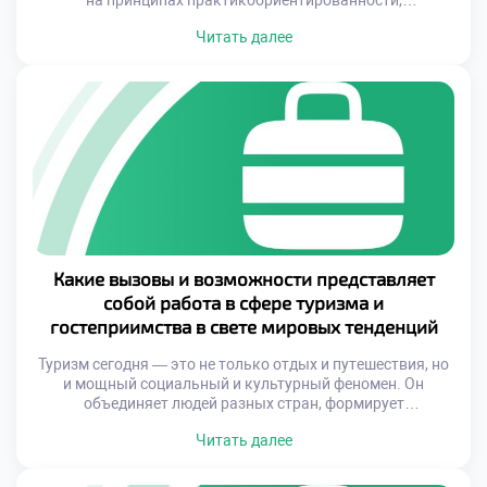
на принципах практикоориентированности,
междисциплинарного подхода и личностного развития
Читать далее
студента. Учебные заведения, включая наш
Гуманитарный техникум экономики и права, активно
внедряют новые методики, чтобы соответствовать
требованиям рынка и готовить специалистов, способных
уверенно чувствовать себя в любой точке мира.
Особенностью наших программ […]
Какие вызовы и возможности представляет
собой работа в сфере туризма и
гостеприимства в свете мировых тенденций
Туризм сегодня — это не только отдых и путешествия, но
и мощный социальный и культурный феномен. Он
объединяет людей разных стран, формирует
межкультурное понимание и способствует
Читать далее
экономическому росту. Однако вместе с возможностями
приходят и серьезные вызовы: изменение климата,
цифровая трансформация, высокий уровень конкуренции