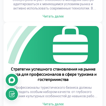
адаптироваться к меняющимся условиям рынка и
активно использовать современные технологии. В
условиях цифровизации туристического бизнеса именно
Читать далее
молодые профессионалы демонстрируют высокую
эффективность в реализации новых проектов и
инициатив. Это создает уникальные возможности для
качественного обновления всей отрасли. Подготовка
квалифицированных специалистов становится ключевым
фактором успешного развития туристической индустрии.
Образовательные учреждения, предлагающие […]
Стратегии успешного становления на рынке
труда для профессионалов в сфере туризма и
гостеприимства
Профессионалы туристического бизнеса должны
обладать особым набором качеств: от глубокого
понимания культурных особенностей до навыков работы
с современными технологиями. В условиях высокой
Читать далее
конкуренции важно заранее подготовиться к поиску