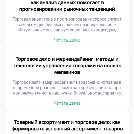
как анализ данных помогает в
результат. Автоматизация процессов освобождает […]
прогнозировании рыночных тенденций
Торговая аналитика и прогнозирование спроса служат
компасом для бизнеса в океане неопределенности.
Интуитивные решения уступают место подходам,
основанным на фактах и цифрах. Способность читать
Читать далее
информацию позволяет компаниям опережать изменения
рыночной конъюнктуры. Современная коммерция
генерирует колоссальные объемы сведений о
транзакциях и поведении покупателей. Без грамотной
Торговое дело и мерчендайзинг: методы и
интерпретации эти массивы остаются бесполезным
технологии управления товарами на полках
цифровым шумом. Аналитические инструменты
магазинов
превращают сырые […]
Торговое дело и мерчендайзинг неразрывно связаны в
современной рознице. Грамотная презентация товара
напрямую влияет на выручку. Визуальное восприятие
определяет выбор покупателя у полки. Пространство
Читать далее
магазина становится инструментом убеждения.
Хаотичная расстановка продукции снижает
коммерческий эффект. Психология потребителя диктует
правила размещения ассортимента. Взгляд человека
Товарный ассортимент и торговое дело: как
скользит по определенным траекториям. Золотые зоны
формировать успешный ассортимент товаров
привлекают максимальное внимание посетителей.