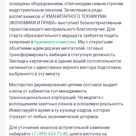
оснащены оборудованием, отвечающим самым строгим
индустриальным лекалам. Зачисление в ряды
воспитанников «ГУМАНИТАРНОГО ТЕХНИКУМА
ЭКОНОМИКИ И ПРАВА» выступает безальтернативным
гарантом вашего материального благополучия. Для
старта образовательного маршрута требуется подать
заявление в
приемную комиссию
. Мы с открытыми
объятиями ждем дерзких мечтателей, готовых
трансформировать амбиции в статусную должность.
Закладка кирпичиков в здание вашей состоятельности
начинается с единственно верного вектора подготовки,
выбранного в эту минуту.
Мастерство дирижирования цепями поставок выдает
ключи от кабинетов топ-менеджмента
транснациональных корпораций. Не медлите с
воплощением заветных планов в осязаемую реальность.
Инвестируйте время в ту кузницу кадров, которая
страхует от любых экономических штормов.
Для уточнения нюансов вступительной кампании
набирайте
+7 (499) 653-73-40
, шлите весточку на