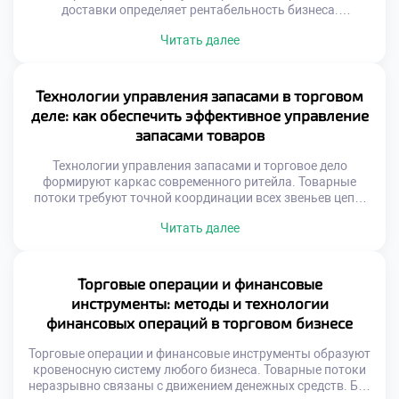
доставки определяет рентабельность бизнеса.
Оптимизация путей снижает операционные издержки
Читать далее
компании. Скорость оборачиваемости товаров напрямую
зависит от логистики. Хаотичные перемещения
уничтожают маржинальность продаж.
Геопозиционирование изменило принципы планирования
Технологии управления запасами в торговом
перевозок. Спутниковые данные позволяют видеть
деле: как обеспечить эффективное управление
ситуацию мгновенно. Алгоритмы учитывают пробки и
запасами товаров
погодные условия. Динамическая корректировка курса
экономит […]
Технологии управления запасами и торговое дело
формируют каркас современного ритейла. Товарные
потоки требуют точной координации всех звеньев цепи.
Избыток продукции замораживает оборотный капитал
Читать далее
предприятия. Дефицит же приводит к прямой потере
выручки и лояльности. Баланс между наличием и
затратами является главной целью. Автоматизация
процессов исключает человеческие ошибки учета.
Торговые операции и финансовые
Информационные системы синхронизируют спрос с
инструменты: методы и технологии
предложением. Эффективность склада […]
финансовых операций в торговом бизнесе
Торговые операции и финансовые инструменты образуют
кровеносную систему любого бизнеса. Товарные потоки
неразрывно связаны с движением денежных средств. Без