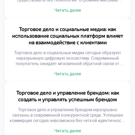
существовать без технологий. Огромные массивы
информации генерируются ежесекундно. Умение
Читать далее
извлекать смысл из шума критично. Управленческие
решения теперь опираются на факты. Интуиция уступает
место точным алгоритмам. Цифровой след клиента
рассказывает о потребностях. Бизнес-процессы
Торговое дело и социальные медиа: как
становятся прозрачными благодаря данным.
использование социальных платформ влияет
Конкуренция сместилась в плоскость информационных
на взаимодействие с клиентами
систем. […]
Торговое дело и социальные медиа сегодня образуют
неразрывную цифровую экосистему. Современный
покупатель ожидает мгновенной обратной связи от
брендов. Традиционные методы коммуникации уступают
Читать далее
место диалогам онлайн. Социальные платформы стали
главной витриной для товаров. Здесь формируется
первое впечатление о компании. Скорость реакции
определяет лояльность аудитории. Игнорирование
Торговое дело и управление брендом: как
комментариев равносильно потере клиентов. Бизнес
создать и управлять успешным брендом
должен присутствовать там, где люди общаются. […]
Торговое дело и управление брендом неразрывно
связаны в современной конкурентной среде. Успешная
коммерция сегодня невозможна без четкой идентичности
и узнаваемости на рынке. Грамотное позиционирование
Читать далее
превращает обычный товар в желанный объект для