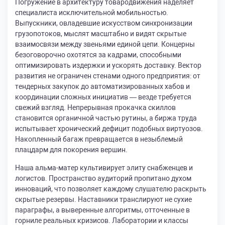
Погружение в архитектуру товародвижения наделяет
специалиста исключительной мобильностью.
Выпускники, овладевшие искусством синхронизации
грузопотоков, мыслят масштабно и видят скрытые
взаимосвязи между звеньями единой цепи. Концерны
безоговорочно охотятся за кадрами, способными
оптимизировать издержки и ускорять доставку. Вектор
развития не ограничен стенами одного предприятия: от
тендерных закупок до автоматизированных хабов и
координации сложных инициатив — везде требуется
свежий взгляд. Непрерывная прокачка скиллов
становится органичной частью рутины, а биржа труда
испытывает хронический дефицит подобных виртуозов.
Накопленный багаж превращается в незыблемый
плацдарм для покорения вершин.
Наша альма-матер культивирует элиту снабженцев и
логистов. Пространство аудиторий пропитано духом
инноваций, что позволяет каждому слушателю раскрыть
скрытые резервы. Наставники транслируют не сухие
параграфы, а выверенные алгоритмы, отточенные в
горниле реальных кризисов. Лаборатории и классы