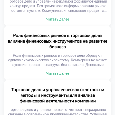
Торговое дело и управление рекламой формируют единый
контур продаж. Без грамотного информирования рынок
остается пустым. Коммуникация связывает продукт с
потребностью аудитории. Рекламный бюджет требует
Читать далее
стратегического распределения ресурсов. Хаотичные
сообщения растворяются в информационном шуме.
Эффективность кампании измеряется конкретными
показателями. Творчество подчиняется коммерческим
Роль финансовых рынков в торговом деле:
целям бизнеса. Эмоциональный резонанс усиливает
влияние финансовых инструментов на развитие
рациональные аргументы. Целостность образа важнее
бизнеса
отдельных креативов. Успех приходит […]
Роль финансовых рынков и торговое дело образуют
единую экономическую экосистему. Коммерция не может
функционировать в вакууме без капитала. Денежные
потоки питают товарные операции ежедневно.
Читать далее
Финансовые инструменты служат кровеносной системой
бизнеса. Доступ к ликвидности определяет масштаб
торговой деятельности. Инвестиции позволяют
расширять ассортимент и географию. Хеджирование
Торговое дело и управленческая отчетность:
защищает маржу от внешних шоков. Понимание рынка
методы и инструменты для анализа
капитала отличает предпринимателя от […]
финансовой деятельности компании
Торговое дело и управленческая отчетность неразрывно
связаны в современном предпринимательстве. Успешная