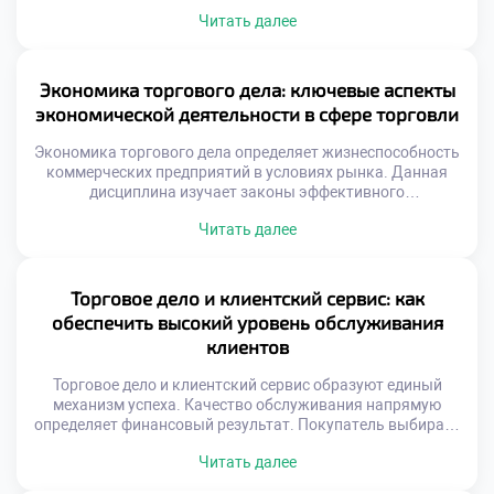
грамотного финансового обеспечения торговля
Читать далее
останавливается мгновенно. Эффективные расчеты
ускоряют оборачиваемость капитала предприятия.
Современные технологии трансформируют привычные
методы оплаты товаров. Управление ликвидностью
Экономика торгового дела: ключевые аспекты
становится ключевой задачей менеджера. Риски
экономической деятельности в сфере торговли
неплатежей требуют надежных механизмов защиты.
Финансовая дисциплина определяет выживаемость
Экономика торгового дела определяет жизнеспособность
компании […]
коммерческих предприятий в условиях рынка. Данная
дисциплина изучает законы эффективного
использования ограниченных ресурсов для получения
Читать далее
прибыли. Понимание экономических механизмов
отличает успешного предпринимателя от случайного
участника обмена. Торговая деятельность представляет
собой сложную систему хозяйственных связей и
Торговое дело и клиентский сервис: как
отношений. Каждый этап реализации товара сопряжен с
обеспечить высокий уровень обслуживания
затратами, рисками и потенциальным доходом. Баланс
клиентов
между этими […]
Торговое дело и клиентский сервис образуют единый
механизм успеха. Качество обслуживания напрямую
определяет финансовый результат. Покупатель выбирает
не только товар, но и отношение. Эмоциональный
Читать далее
комфорт становится конкурентным преимуществом.
Лояльность строится на позитивном опыте