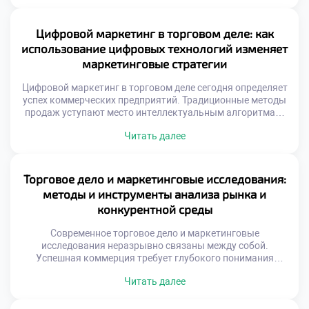
целевой аудитории покупателей. Управление репутацией
требует системного подхода и глубокого понимания
психологии потребителей. Бренд представляет собой
Цифровой маркетинг в торговом деле: как
совокупность обещаний, которые компания дает своим
использование цифровых технологий изменяет
клиентам ежедневно. […]
маркетинговые стратегии
Цифровой маркетинг в торговом деле сегодня определяет
успех коммерческих предприятий. Традиционные методы
продаж уступают место интеллектуальным алгоритмам.
Технологии меняют саму суть взаимодействия продавца и
Читать далее
покупателя. Рынок требует новых компетенций от
специалистов. Современная торговля невозможна без
глубокой интеграции онлайн-инструментов. Данные
стали главным активом компаний. Аналитика заменяет
Торговое дело и маркетинговые исследования:
интуитивные решения менеджеров. Стратегии строятся
методы и инструменты анализа рынка и
на точных метриках поведения клиентов. […]
конкурентной среды
Современное торговое дело и маркетинговые
исследования неразрывно связаны между собой.
Успешная коммерция требует глубокого понимания
рыночных процессов. Без точных данных торговля
Читать далее
превращается в хаотичный процесс. Аналитика
позволяет предвидеть изменения спроса заранее. Это
фундамент для принятия верных управленческих