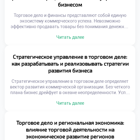
связывают производителей и потребителей разных
бизнесом
континентов. […]
Торговое дело и финансы представляют собой единую
экосистему коммерческого успеха. Невозможно
эффективно продавать товары без понимания денежных
потоков. Экономические показатели служат компасом
Читать далее
для управленческих решений. Прибыль является лишь
вершиной айсберга бизнес-процессов. Глубинные связи
между закупками и кассой определяют выживаемость.
Финансовая грамотность превращает интуицию в точный
Стратегическое управление в торговом деле:
расчет. Специальность готовит специалистов с
как разрабатывать и реализовывать стратегии
комплексным видением системы. Синергия дисциплин […]
развития бизнеса
Стратегическое управление в торговом деле определяет
вектор развития коммерческой организации. Без четкого
плана бизнес дрейфует в океане неопределенности. Успех
приходит лишь к тем, кто видит цель. Планирование
Читать далее
требует анализа внешней и внутренней среды. Рыночные
условия меняются с невероятной скоростью сегодня.
Гибкость стратегии становится залогом выживания
компании. Специальность «Торговое дело» формирует
Торговое дело и региональная экономика:
системное стратегическое мышление. Студенты учатся
влияние торговой деятельности на
[…]
экономическое развитие регионов