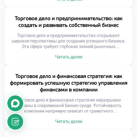
проектами задает вектор развития для всего
предприятия. Оно позволяет систематизировать
процессы и избегать критических ошибок. Именно этот
Торговое дело и предпринимательство: как
синтез знаний делает специалиста ценным […]
создать и развивать собственный бизнес
Торговое дело и предпринимательство открывают
широкие перспективы для создания успешного бизнеса.
Эта сфера требует глубоких знаний рыночных
механизмов и управленческих навыков. Будущие
Читать далее
коммерсанты изучают основы экономики и правового
регулирования торговли. Грамотный подход гарантирует
устойчивость предприятия в условиях высокой
конкуренции. Понимание сути торговых процессов
Торговое дело и финансовая стратегия: как
является фундаментом любого коммерческого
формировать успешную стратегию управления
начинания. Современная торговля трансформируется под
финансами в компании
влиянием цифровых технологий […]
Торговое дело и финансовая стратегия неразрывно
связаны в современной бизнес-среде. Устойчивость
компании напрямую зависит от грамотного
распределения ресурсов. Финансы выступают
Читать далее
кровеносной системой любого торгового предприятия.
Без четкого плана движение товаров превращается в
хаос. Стратегическое управление деньгами требует