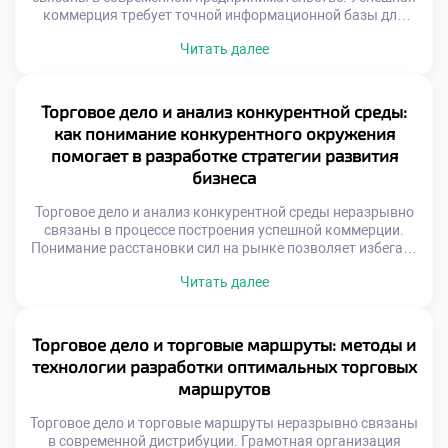
коммерция требует точной информационной базы для
принятия решений. Интуитивное управление уступает
Читать далее
место фактологическому подходу. Финансовые
показатели отражают реальное здоровье организации.
Без достоверных данных невозможно планировать
развитие эффективно. Отчетность трансформирует хаос
Торговое дело и анализ конкурентной среды:
операций в структурированную систему. Менеджеры
как понимание конкурентного окружения
получают ясную картину происходящих процессов.
помогает в разработке стратегии развития
Цифры становятся языком общения […]
бизнеса
Торговое дело и анализ конкурентной среды неразрывно
связаны в процессе построения успешной коммерции.
Понимание расстановки сил на рынке позволяет избегать
фатальных ошибок при планировании. Игнорирование
Читать далее
действий соперников превращает любую бизнес-
стратегию в опасную лотерею. Конкурентное окружение
представляет собой динамичную систему
взаимосвязанных участников обмена. Появление новых
Торговое дело и торговые маршруты: методы и
игроков или технологий мгновенно меняет правила
технологии разработки оптимальных торговых
ведения торговли. Адаптивность к внешним […]
маршрутов
Торговое дело и торговые маршруты неразрывно связаны
в современной дистрибуции. Грамотная организация