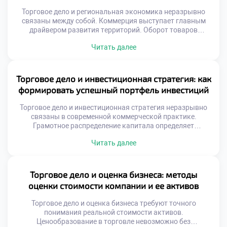
Торговое дело и региональная экономика неразрывно
связаны между собой. Коммерция выступает главным
драйвером развития территорий. Оборот товаров
формирует бюджетную базу субъектов федерации. Без
Читать далее
активной торговли регион не может процветать
устойчиво. Рыночные механизмы распределяют ресурсы
внутри области эффективно. Именно коммерческий
сектор создает рабочие места массово. Налоги от продаж
Торговое дело и инвестиционная стратегия: как
наполняют местные казны регулярно. Социальная
формировать успешный портфель инвестиций
инфраструктура зависит напрямую […]
Торговое дело и инвестиционная стратегия неразрывно
связаны в современной коммерческой практике.
Грамотное распределение капитала определяет
финансовую устойчивость торговой организации.
Читать далее
Предприниматели должны рассматривать прибыль как
инструмент для дальнейшего развития. Инвестиционный
подход трансформирует разовые сделки в системный
доход. Понимание этой связи отличает
Торговое дело и оценка бизнеса: методы
профессионального коммерсанта от случайного
оценки стоимости компании и ее активов
продавца. Формирование портфеля требует глубокого
анализа рыночной конъюнктуры и трендов. Вложения […]
Торговое дело и оценка бизнеса требуют точного
понимания реальной стоимости активов.
Ценообразование в торговле невозможно без