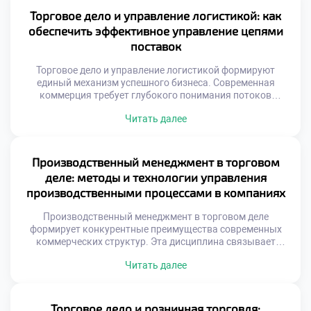
решений. Рынок постоянно меняется под воздействием
Торговое дело и управление логистикой: как
множества факторов. Игнорирование этих сигналов
обеспечить эффективное управление цепями
ведет к неизбежным убыткам. Грамотный специалист
поставок
умеет […]
Торговое дело и управление логистикой формируют
единый механизм успешного бизнеса. Современная
коммерция требует глубокого понимания потоков
товаров. Без грамотной организации поставок торговля
Читать далее
теряет смысл. Эта связь определяет
конкурентоспособность любой компании на рынке.
Студенты изучают методы оптимизации движения
материальных ценностей. Знание логистики становится
Производственный менеджмент в торговом
обязательным навыком для специалиста. Эффективные
деле: методы и технологии управления
цепи поставок снижают издержки предприятия. Скорость
производственными процессами в компаниях
доставки напрямую […]
Производственный менеджмент в торговом деле
формирует конкурентные преимущества современных
коммерческих структур. Эта дисциплина связывает
товарные потоки с внутренними операционными
Читать далее
процессами предприятия. Грамотное управление создает
добавочную стоимость на каждом этапе движения
продукции к конечному потребителю. Торговая среда
требует адаптации классических производственных
Торговое дело и розничная торговля: