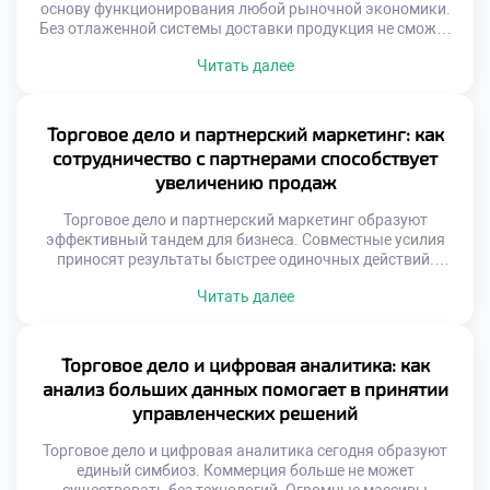
основу функционирования любой рыночной экономики.
Без отлаженной системы доставки продукция не сможет
достичь своего конечного покупателя вовремя.
Читать далее
Грамотная организация потоков обеспечивает
доступность ассортимента в нужном месте и в требуемый
момент. Современная логистика трансформируется из
вспомогательной функции в стратегический инструмент
Торговое дело и партнерский маркетинг: как
бизнеса. Скорость оборачиваемости запасов напрямую
сотрудничество с партнерами способствует
влияет на финансовую устойчивость коммерческой […]
увеличению продаж
Торговое дело и партнерский маркетинг образуют
эффективный тандем для бизнеса. Совместные усилия
приносят результаты быстрее одиночных действий.
Модель сотрудничества переопределяет правила
Читать далее
коммерции. Взаимная выгода становится двигателем
прогресса. Рынок вознаграждает открытость к альянсам.
Система аффилированных отношений расширяет охват
аудитории. Затраты на привлечение клиентов снижаются.
Торговое дело и цифровая аналитика: как
Оплата производится за конкретный результат. Риски
анализ больших данных помогает в принятии
распределяются между участниками сети.
управленческих решений
Эффективность бюджета […]
Торговое дело и цифровая аналитика сегодня образуют
единый симбиоз. Коммерция больше не может