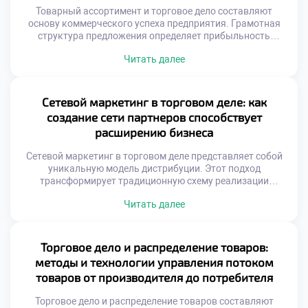
Цветовые сочетания управляют […]
Товарный ассортимент и торговое дело составляют
основу коммерческого успеха предприятия. Грамотная
структура предложения определяет прибыльность
магазина напрямую. Покупатель голосует рублем за
Читать далее
нужные ему позиции. Ошибки в подборе товаров ведут к
замораживанию средств. Баланс между шириной и
глубиной номенклатуры важен. Ассортимент должен
отражать потребности целевой аудитории. Рынок диктует
Сетевой маркетинг в торговом деле: как
свои правила формирования матрицы. Статичный подход
создание сети партнеров способствует
губителен для […]
расширению бизнеса
Сетевой маркетинг в торговом деле представляет собой
уникальную модель дистрибуции. Этот подход
трансформирует традиционную схему реализации
продукции. Вместо посредников выступают независимые
Читать далее
партнеры. Бизнес расширяется за счет человеческих
связей. Личные рекомендации заменяют массовую
рекламу. Доверие между людьми ускоряет продажи.
Такая система снижает затраты на продвижение товаров.
Торговое дело и распределение товаров:
Каждый участник становится амбассадором бренда.
методы и технологии управления потоком
Эффективность зависит от качества взаимоотношений.
товаров от производителя до потребителя
[…]
Торговое дело и распределение товаров составляют