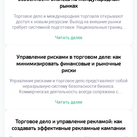
рынках
Торговое дело и международная торговля открывают
доступ к новым ресурсам. Выход на внешние рынки
требует системной подготовки. Национальные границы
перестают быть барьером для обмена. Глобализация
Читать далее
создает уникальные возможности для роста. Успех
зависит от адаптивности к чужой среде. Культурные
различия влияют на восприятие товаров. То, что
популярно дома, может не сработать за рубежом.
Управление рисками в торговом деле: как
Понимание менталитета иностранного […]
минимизировать финансовые и рыночные
риски
Управление рисками и торговое дело представляют собой
неразрывную систему безопасности бизнеса.
Коммерческая деятельность всегда сопряжена с
неопределенностью внешних факторов. Игнорирование
Читать далее
угроз ведет к неизбежным потерям капитала.
Профилактика проблем дешевле чем ликвидация
последствий. Системный подход защищает активы
предприятия надежно. Риски делятся на финансовые
Торговое дело и управление рекламой: как
рыночные и операционные. Каждый тип требует
создавать эффективные рекламные кампании
уникальных методов нейтрализации. Безопасность
торговли строится на […]