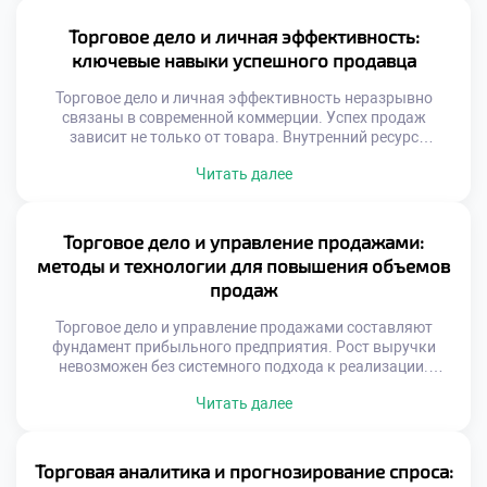
взаимодействия. Стандарты сервиса эволюционируют
вместе с обществом. Ожидания потребителей растут
Торговое дело и личная эффективность:
ежегодно. Скорость реакции ценится выше формальной
ключевые навыки успешного продавца
вежливости. Персонализация заменяет шаблонные
скрипты. Искренность […]
Торговое дело и личная эффективность неразрывно
связаны в современной коммерции. Успех продаж
зависит не только от товара. Внутренний ресурс
специалиста определяет результат сделки. Выгорание
Читать далее
снижает продуктивность даже опытных сотрудников.
Самоорганизация помогает справляться с высоким
темпом. Эмоциональный интеллект важнее
механического знания скриптов. Клиент чувствует
Торговое дело и управление продажами:
искренность и заинтересованность продавца.
методы и технологии для повышения объемов
Личностный рост напрямую влияет на доход.
продаж
Профессионализм строится […]
Торговое дело и управление продажами составляют
фундамент прибыльного предприятия. Рост выручки
невозможен без системного подхода к реализации.
Хаотичные действия сотрудников ведут к упущенной
Читать далее
выгоде. Технологии позволяют превратить случайных
посетителей в постоянных покупателей. Эффективные
методики увеличивают средний чек магазина.
Управление сбытом требует четкой стратегии и контроля.
Торговая аналитика и прогнозирование спроса:
Каждое взаимодействие с клиентом должно приносить