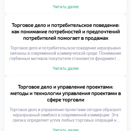
объективной экспертизы капитала. Рыночная
Читать далее
конъюнктура постоянно меняет номинальную цену
объектов. Справедливая стоимость отличается от
балансовых показателей учета. Инвесторы ищут
скрытый потенциал коммерческих структур. Экспертный
Торговое дело и потребительское поведение:
анализ раскрывает истинную экономическую суть
как понимание потребностей и предпочтений
предприятия. Грамотная оценка предотвращает
потребителей помогает в продажах
необоснованные финансовые потери. Специальность
формирует навыки […]
Торговое дело и потребительское поведение неразрывно
связаны в современной коммерческой среде. Понимание
глубинных мотивов покупателя становится фундаментом
любых успешных транзакций. Без этого знания продажи
Читать далее
превращаются в хаотичный процесс без стратегии.
Изучение предпочтений аудитории позволяет
выстраивать эффективные коммуникации с клиентами.
Продавец учится слышать невысказанные желания и
Торговое дело и управление проектами:
реагировать на скрытые потребности. Именно такой
методы и технологии управления проектами в
подход отличает профессионала от […]
сфере торговли
Торговое дело и управление проектами сегодня образуют
неразрывный симбиоз в современной коммерции. Эта
связка определяет успех любых торговых операций на
рынке. Без четкого планирования даже простая закупка
Читать далее
товара превращается в хаос. Грамотное управление