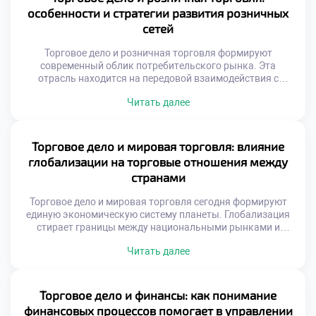
методик под специфику сбыта. Менеджеры должны
особенности и стратегии развития розничных
синхронизировать закупки, логистику и предпродажную
сетей
подготовку товаров. Без системного […]
Торговое дело и розничная торговля формируют
современный облик потребительского рынка. Эта
отрасль находится на передовой взаимодействия с
покупателем. Именно здесь реализуются все
Читать далее
экономические замыслы производителей. Успех зависит
от грамотной организации конечных продаж. Сетевой
формат доминирует в текущей рыночной конъюнктуре.
Масштабирование бизнеса требует особых
Торговое дело и мировая торговля: влияние
управленческих подходов. Стандартизация процессов
глобализации на торговые отношения между
становится залогом стабильности качества. Клиент
странами
ожидает одинакового сервиса […]
Торговое дело и мировая торговля сегодня формируют
единую экономическую систему планеты. Глобализация
стирает границы между национальными рынками и
создает новые возможности. Современные коммерсанты
Читать далее
обязаны мыслить категориями международного обмена и
логистики. Изоляция от мировых процессов ведет к
стагнации локального бизнеса. Понимание глобальных
связей является обязательным условием
Торговое дело и финансы: как понимание
профессионализма. Международные цепочки поставок
финансовых процессов помогает в управлении