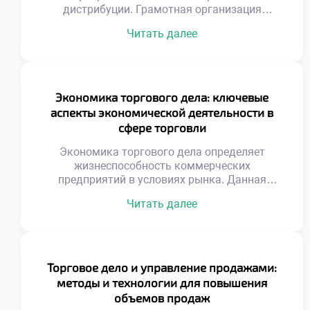
дистрибуции. Грамотная организация
доставки определяет рентабельность
Читать далее
бизнеса. Оптимизация путей снижает
операционные издержки компании. Скорость
оборачиваемости товаров напрямую зависит
от логистики. Хаотичные перемещения
уничтожают маржинальность продаж.
Экономика торгового дела: ключевые
Геопозиционирование изменило принципы
аспекты экономической деятельности в
планирования перевозок. Спутниковые
сфере торговли
данные позволяют видеть ситуацию
мгновенно. Алгоритмы учитывают пробки и
Экономика торгового дела определяет
погодные условия. Динамическая
жизнеспособность коммерческих
корректировка курса экономит […]
предприятий в условиях рынка. Данная
дисциплина изучает законы эффективного
Читать далее
использования ограниченных ресурсов для
получения прибыли. Понимание
экономических механизмов отличает
успешного предпринимателя от случайного
участника обмена. Торговая деятельность
Торговое дело и управление продажами:
представляет собой сложную систему
методы и технологии для повышения
хозяйственных связей и отношений. Каждый
объемов продаж
этап реализации товара сопряжен с