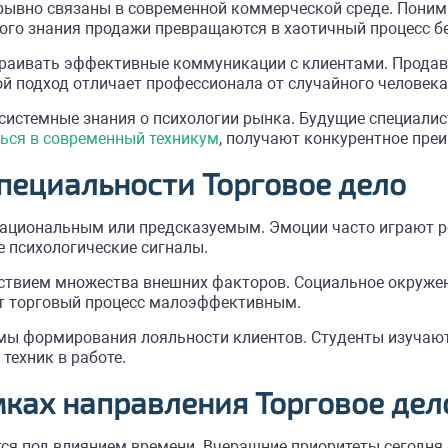
зрывно связаны в современной коммерческой среде. Поним
го знания продажи превращаются в хаотичный процесс бе
траивать эффективные коммуникации с клиентами. Продав
й подход отличает профессионала от случайного человека
системные знания о психологии рынка. Будущие специали
ться в современный техникум
, получают конкурентное пре
пециальности Торговое дело
рациональным или предсказуемым. Эмоции часто играют р
е психологические сигналы.
ствием множества внешних факторов. Социальное окружен
ет торговый процесс малоэффективным.
ы формирования лояльности клиентов. Студенты изучают 
техник в работе.
мках направления Торговое дел
я под влиянием времени. Вчерашние приоритеты сегодня 