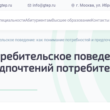
tep.ru
info@gtep.ru
г. Москва, ул. Иб
пециальности
Абитуриентам
Высшее образование
Контакты
тельское поведение: как понимание потребностей и предпо
требительское повед
дпочтений потребите