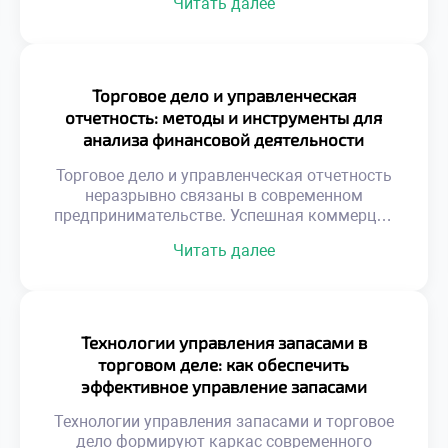
Читать далее
неопределенностью внешних факторов.
Игнорирование угроз ведет к неизбежным
потерям капитала. Профилактика проблем
дешевле чем ликвидация последствий.
Системный подход защищает активы
Торговое дело и управленческая
предприятия надежно. Риски делятся на
отчетность: методы и инструменты для
финансовые рыночные и операционные.
анализа финансовой деятельности
Каждый тип требует уникальных методов
компании
нейтрализации. Безопасность торговли
Торговое дело и управленческая отчетность
строится на […]
неразрывно связаны в современном
предпринимательстве. Успешная коммерция
требует точной информационной базы для
Читать далее
принятия решений. Интуитивное управление
уступает место фактологическому подходу.
Финансовые показатели отражают реальное
здоровье организации. Без достоверных
данных невозможно планировать развитие
Технологии управления запасами в
эффективно. Отчетность трансформирует
торговом деле: как обеспечить
хаос операций в структурированную систему.
эффективное управление запасами
Менеджеры получают ясную картину
товаров
происходящих процессов. Цифры становятся
Технологии управления запасами и торговое
языком общения […]
дело формируют каркас современного