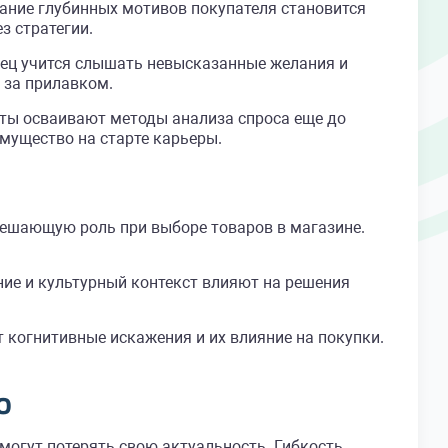
ание глубинных мотивов покупателя становится
з стратегии.
ец учится слышать невысказанные желания и
 за прилавком.
сты осваивают методы анализа спроса еще до
имущество на старте карьеры.
ешающую роль при выборе товаров в магазине.
ие и культурный контекст влияют на решения
когнитивные искажения и их влияние на покупки.
о
могут потерять свою актуальность. Гибкость