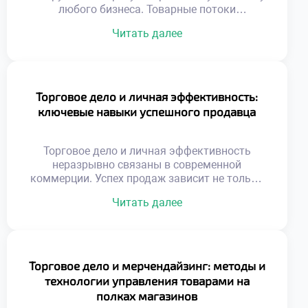
любого бизнеса. Товарные потоки
неразрывно связаны с движением денежных
Читать далее
средств. Без грамотного финансового
обеспечения торговля останавливается
мгновенно. Эффективные расчеты ускоряют
оборачиваемость капитала предприятия.
Современные технологии трансформируют
Торговое дело и личная эффективность:
привычные методы оплаты товаров.
ключевые навыки успешного продавца
Управление ликвидностью становится
ключевой задачей менеджера. Риски
неплатежей требуют надежных механизмов
Торговое дело и личная эффективность
защиты. Финансовая дисциплина определяет
неразрывно связаны в современной
выживаемость компании […]
коммерции. Успех продаж зависит не только
от товара. Внутренний ресурс специалиста
Читать далее
определяет результат сделки. Выгорание
снижает продуктивность даже опытных
сотрудников. Самоорганизация помогает
справляться с высоким темпом.
Эмоциональный интеллект важнее
Торговое дело и мерчендайзинг: методы и
механического знания скриптов. Клиент
технологии управления товарами на
чувствует искренность и заинтересованность
полках магазинов
продавца. Личностный рост напрямую