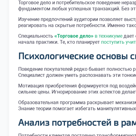
Торговое дело и потребительское поведение нера
фундаментом любых успешных транзакций. Без это
Изучение предпочтений аудитории позволяет выс
реагировать на скрытые потребности. Именно тако
Специальность
«Торговое дело»
в техникуме
дает 
начала практики. Те, кто планирует
поступить учи
Психологические основы с
Поведение покупателей редко бывает полностью 
Специалист должен уметь распознавать эти тонки
Мотивация приобретения формируется под воздей
сильнее цены. Игнорирование этих аспектов дела
Образовательная программа раскрывает механизм
Знание теории помогает избегать манипулятивных 
Анализ потребностей в ра
Потребности клиентов постоянно трансформируютс