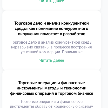
Читать далее
потребностью аудитории. Рекламный
бюджет требует стратегического
распределения ресурсов. Хаотичные
сообщения растворяются в информационном
шуме. Эффективность кампании измеряется
Торговое дело и анализ конкурентной
конкретными показателями. Творчество
среды: как понимание конкурентного
подчиняется коммерческим целям бизнеса.
окружения помогает в разработке
Эмоциональный резонанс усиливает
стратегии развития бизнеса
рациональные аргументы. Целостность
Торговое дело и анализ конкурентной среды
образа важнее отдельных креативов. Успех
неразрывно связаны в процессе построения
приходит […]
успешной коммерции. Понимание
расстановки сил на рынке позволяет
Читать далее
избегать фатальных ошибок при
планировании. Игнорирование действий
соперников превращает любую бизнес-
стратегию в опасную лотерею. Конкурентное
окружение представляет собой динамичную
Торговые операции и финансовые
систему взаимосвязанных участников
инструменты: методы и технологии
обмена. Появление новых игроков или
финансовых операций в торговом бизнесе
технологий мгновенно меняет правила
ведения торговли. Адаптивность к внешним
Торговые операции и финансовые
[…]
инструменты образуют кровеносную систему