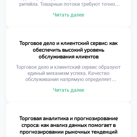
ритейла. Товарные потоки требуют точной
координации всех звеньев цепи. Избыток
Читать далее
продукции замораживает оборотный капитал
предприятия. Дефицит же приводит к прямой
потере выручки и лояльности. Баланс между
наличием и затратами является главной
целью. Автоматизация процессов исключает
Торговое дело и клиентский сервис: как
человеческие ошибки учета.
обеспечить высокий уровень
Информационные системы синхронизируют
обслуживания клиентов
спрос с предложением. Эффективность
склада […]
Торговое дело и клиентский сервис образуют
единый механизм успеха. Качество
обслуживания напрямую определяет
финансовый результат. Покупатель выбирает
Читать далее
не только товар, но и отношение.
Эмоциональный комфорт становится
конкурентным преимуществом. Лояльность
строится на позитивном опыте
взаимодействия. Стандарты сервиса
Торговая аналитика и прогнозирование
эволюционируют вместе с обществом.
спроса: как анализ данных помогает в
Ожидания потребителей растут ежегодно.
прогнозировании рыночных тенденций
Скорость реакции ценится выше формальной