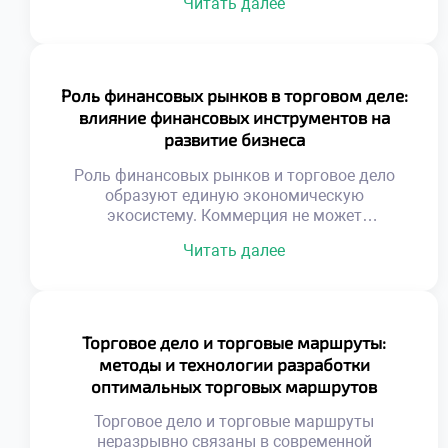
Читать далее
перестают быть барьером для обмена.
Глобализация создает уникальные
возможности для роста. Успех зависит от
адаптивности к чужой среде. Культурные
различия влияют на восприятие товаров. То,
Роль финансовых рынков в торговом деле:
что популярно дома, может не сработать за
влияние финансовых инструментов на
рубежом. Понимание менталитета
развитие бизнеса
иностранного […]
Роль финансовых рынков и торговое дело
образуют единую экономическую
экосистему. Коммерция не может
функционировать в вакууме без капитала.
Читать далее
Денежные потоки питают товарные операции
ежедневно. Финансовые инструменты служат
кровеносной системой бизнеса. Доступ к
ликвидности определяет масштаб торговой
деятельности. Инвестиции позволяют
Торговое дело и торговые маршруты:
расширять ассортимент и географию.
методы и технологии разработки
Хеджирование защищает маржу от внешних
оптимальных торговых маршрутов
шоков. Понимание рынка капитала отличает
предпринимателя от […]
Торговое дело и торговые маршруты
неразрывно связаны в современной