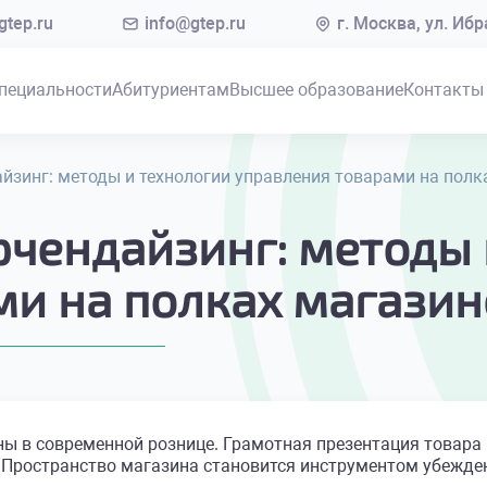
tep.ru
info@gtep.ru
г. Москва, ул. Иб
пециальности
Абитуриентам
Высшее образование
Контакты
айзинг: методы и технологии управления товарами на полк
рчендайзинг: методы 
ми на полках магазин
ны в современной рознице. Грамотная презентация товара
. Пространство магазина становится инструментом убежде