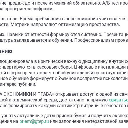
ие продаж до и после изменений обязательно. А/Б тестир
ия проверяется цифрами.
азатель. Время пребывания в зоне внимания учитывается.
ости. Метрики направляют оптимизацию пространства.
х. Навыки отчетности формируются системно. Презентаци
льтура закладывается в обучении. Профессионализм прояв
чению
олюционировала в критически важную дисциплину внутри 
конвертируются в кассовые сборы. Цифровые инсталляции
той сферы представляет собой уникальный сплав художник
мное обучение формирует объемное восприятие психологии
интерес публики.
 ЭКОНОМИКИ И ПРАВА» открывает доступ к одной из сам
ашей академической среды, достаточно напрямую
связать
трансформировать каждый сантиметр витрины в генератор 
 узнать актуальные даты приема бумаг и получить экспе
бщения на
priem@gtep.ru
или заполнения интерактивной заяв