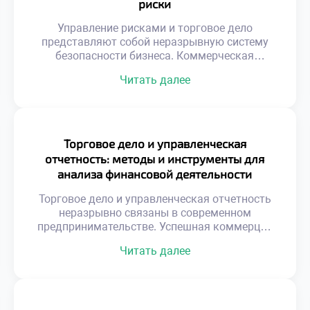
риски
Управление рисками и торговое дело
представляют собой неразрывную систему
безопасности бизнеса. Коммерческая
деятельность всегда сопряжена с
Читать далее
неопределенностью внешних факторов.
Игнорирование угроз ведет к неизбежным
потерям капитала. Профилактика проблем
дешевле чем ликвидация последствий.
Системный подход защищает активы
Торговое дело и управленческая
предприятия надежно. Риски делятся на
отчетность: методы и инструменты для
финансовые рыночные и операционные.
анализа финансовой деятельности
Каждый тип требует уникальных методов
компании
нейтрализации. Безопасность торговли
Торговое дело и управленческая отчетность
строится на […]
неразрывно связаны в современном
предпринимательстве. Успешная коммерция
требует точной информационной базы для
Читать далее
принятия решений. Интуитивное управление
уступает место фактологическому подходу.
Финансовые показатели отражают реальное
здоровье организации. Без достоверных
данных невозможно планировать развитие