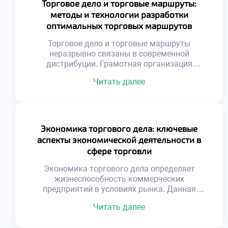
Торговое дело и торговые маршруты:
расширять ассортимент и географию.
методы и технологии разработки
Хеджирование защищает маржу от внешних
оптимальных торговых маршрутов
шоков. Понимание рынка капитала отличает
предпринимателя от […]
Торговое дело и торговые маршруты
неразрывно связаны в современной
дистрибуции. Грамотная организация
доставки определяет рентабельность
Читать далее
бизнеса. Оптимизация путей снижает
операционные издержки компании. Скорость
оборачиваемости товаров напрямую зависит
от логистики. Хаотичные перемещения
уничтожают маржинальность продаж.
Экономика торгового дела: ключевые
Геопозиционирование изменило принципы
аспекты экономической деятельности в
планирования перевозок. Спутниковые
сфере торговли
данные позволяют видеть ситуацию
мгновенно. Алгоритмы учитывают пробки и
Экономика торгового дела определяет
погодные условия. Динамическая
жизнеспособность коммерческих
корректировка курса экономит […]
предприятий в условиях рынка. Данная
дисциплина изучает законы эффективного
Читать далее
использования ограниченных ресурсов для
получения прибыли. Понимание