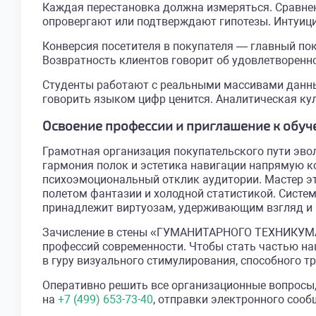
Каждая перестановка должна измеряться. Сравнен
опровергают или подтверждают гипотезы. Интуиц
Конверсия посетителя в покупателя — главный пок
Возвратность клиентов говорит об удовлетворенн
Студенты работают с реальными массивами данны
говорить языком цифр ценится. Аналитическая ку
Освоение профессии и приглашение к обу
Грамотная организация покупательского пути эв
гармония полок и эстетика навигации напрямую 
психоэмоциональный отклик аудитории. Мастер э
полетом фантазии и холодной статистикой. Систе
принадлежит виртуозам, удерживающим взгляд и 
Зачисление в стены «ГУМАНИТАРНОГО ТЕХНИКУМА
профессий современности. Чтобы стать частью н
в гуру визуального стимулирования, способного 
Оперативно решить все организационные вопросы,
на
+7 (499) 653-73-40
, отправки электронного соо