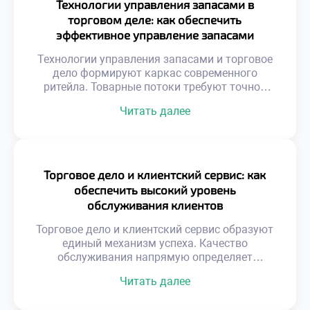
Технологии управления запасами в
эффективно. Отчетность трансформирует
торговом деле: как обеспечить
хаос операций в структурированную систему.
эффективное управление запасами
Менеджеры получают ясную картину
товаров
происходящих процессов. Цифры становятся
Технологии управления запасами и торговое
языком общения […]
дело формируют каркас современного
ритейла. Товарные потоки требуют точной
координации всех звеньев цепи. Избыток
Читать далее
продукции замораживает оборотный капитал
предприятия. Дефицит же приводит к прямой
потере выручки и лояльности. Баланс между
наличием и затратами является главной
целью. Автоматизация процессов исключает
Торговое дело и клиентский сервис: как
человеческие ошибки учета.
обеспечить высокий уровень
Информационные системы синхронизируют
обслуживания клиентов
спрос с предложением. Эффективность
склада […]
Торговое дело и клиентский сервис образуют
единый механизм успеха. Качество
обслуживания напрямую определяет
финансовый результат. Покупатель выбирает
Читать далее
не только товар, но и отношение.
Эмоциональный комфорт становится