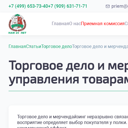
+7 (499) 653-73-40
+7 (909) 631-71-71
priem@g
Главная
О нас
Приемная комиссия
С
Главная
Статьи
Торговое дело
Торговое дело и мерченд
Торговое дело и ме
управления товара
Торговое дело и мерчендайзинг неразрывно связа
восприятие определяет выбор покупателя у полки