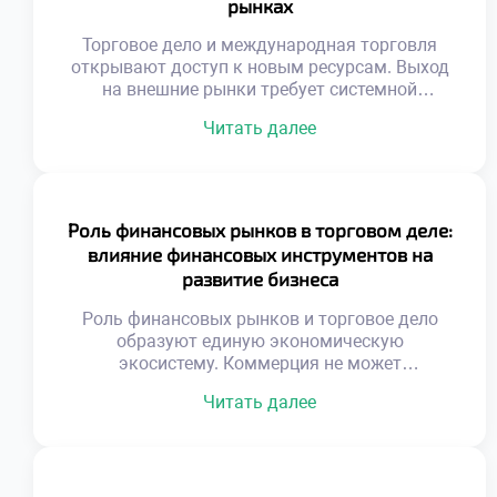
рынках
Торговое дело и международная торговля
открывают доступ к новым ресурсам. Выход
на внешние рынки требует системной
подготовки. Национальные границы
Читать далее
перестают быть барьером для обмена.
Глобализация создает уникальные
возможности для роста. Успех зависит от
адаптивности к чужой среде. Культурные
различия влияют на восприятие товаров. То,
Роль финансовых рынков в торговом деле:
что популярно дома, может не сработать за
влияние финансовых инструментов на
рубежом. Понимание менталитета
развитие бизнеса
иностранного […]
Роль финансовых рынков и торговое дело
образуют единую экономическую
экосистему. Коммерция не может
функционировать в вакууме без капитала.
Читать далее
Денежные потоки питают товарные операции
ежедневно. Финансовые инструменты служат
кровеносной системой бизнеса. Доступ к
ликвидности определяет масштаб торговой
деятельности. Инвестиции позволяют