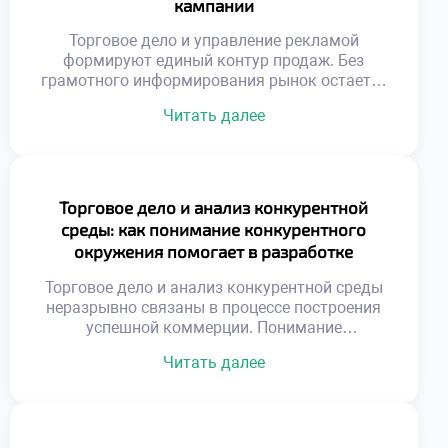
кампании
Торговое дело и управление рекламой
формируют единый контур продаж. Без
грамотного информирования рынок остается
пустым. Коммуникация связывает продукт с
Читать далее
потребностью аудитории. Рекламный
бюджет требует стратегического
распределения ресурсов. Хаотичные
сообщения растворяются в информационном
шуме. Эффективность кампании измеряется
Торговое дело и анализ конкурентной
конкретными показателями. Творчество
среды: как понимание конкурентного
подчиняется коммерческим целям бизнеса.
окружения помогает в разработке
Эмоциональный резонанс усиливает
стратегии развития бизнеса
рациональные аргументы. Целостность
Торговое дело и анализ конкурентной среды
образа важнее отдельных креативов. Успех
неразрывно связаны в процессе построения
приходит […]
успешной коммерции. Понимание
расстановки сил на рынке позволяет
Читать далее
избегать фатальных ошибок при
планировании. Игнорирование действий
соперников превращает любую бизнес-
стратегию в опасную лотерею. Конкурентное
окружение представляет собой динамичную