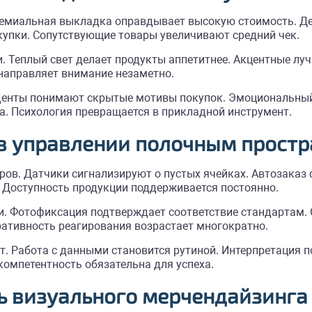
Премиальная выкладка оправдывает высокую стоимость. Д
упки. Сопутствующие товары увеличивают средний чек.
. Теплый свет делает продукты аппетитнее. Акцентные лу
направляет внимание незаметно.
денты понимают скрытые мотивы покупок. Эмоциональный
. Психология превращается в прикладной инструмент.
в управлении полочным прост
ов. Датчики сигнализируют о пустых ячейках. Автозаказ
 Доступность продукции поддерживается постоянно.
 Фотофиксация подтверждает соответствие стандартам. О
ративность реагирования возрастает многократно.
 Работа с данными становится рутиной. Интерпретация по
омпетентность обязательна для успеха.
ь визуального мерчендайзинга