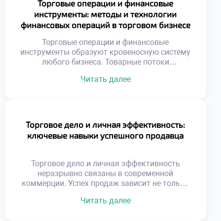
Торговые операции и финансовые
систему взаимосвязанных участников
инструменты: методы и технологии
обмена. Появление новых игроков или
финансовых операций в торговом бизнесе
технологий мгновенно меняет правила
ведения торговли. Адаптивность к внешним
Торговые операции и финансовые
[…]
инструменты образуют кровеносную систему
любого бизнеса. Товарные потоки
неразрывно связаны с движением денежных
Читать далее
средств. Без грамотного финансового
обеспечения торговля останавливается
мгновенно. Эффективные расчеты ускоряют
оборачиваемость капитала предприятия.
Современные технологии трансформируют
Торговое дело и личная эффективность:
привычные методы оплаты товаров.
ключевые навыки успешного продавца
Управление ликвидностью становится
ключевой задачей менеджера. Риски
неплатежей требуют надежных механизмов
Торговое дело и личная эффективность
защиты. Финансовая дисциплина определяет
неразрывно связаны в современной
выживаемость компании […]
коммерции. Успех продаж зависит не только
от товара. Внутренний ресурс специалиста
Читать далее
определяет результат сделки. Выгорание
снижает продуктивность даже опытных