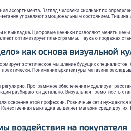
ния ассортимента. Взгляд человека скользит по определ
очетания управляют эмоциональным состоянием. Тишина 
ы к выкладке. Цифровые ценники позволяют менять цены
ллект оптимизирует планограммы. Наука о продажах стан
ело» как основа визуальной к
рмирует эстетическое мышление будущих специалистов. 
 практически. Понимание архитектуры магазина заклады
регулярно. Программное обеспечение моделирует расста
укции разбираются детально. Визуальная грамотность ст
ля освоения этой профессии. Розничные сети нуждаются
. Качественная выкладка выделяет магазин среди других.
ы воздействия на покупателя