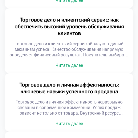
Читать далее
прибыли. Понимание экономических механизмов
отличает успешного предпринимателя от случайного
участника обмена. Торговая деятельность представляет
собой сложную систему хозяйственных связей и
Торговое дело и клиентский сервис: как
отношений. Каждый этап реализации товара сопряжен с
обеспечить высокий уровень обслуживания
затратами, рисками и потенциальным доходом. Баланс
клиентов
между этими […]
Торговое дело и клиентский сервис образуют единый
механизм успеха. Качество обслуживания напрямую
определяет финансовый результат. Покупатель выбирает
не только товар, но и отношение. Эмоциональный
Читать далее
комфорт становится конкурентным преимуществом.
Лояльность строится на позитивном опыте
взаимодействия. Стандарты сервиса эволюционируют
вместе с обществом. Ожидания потребителей растут
Торговое дело и личная эффективность:
ежегодно. Скорость реакции ценится выше формальной
ключевые навыки успешного продавца
вежливости. Персонализация заменяет шаблонные
скрипты. Искренность […]
Торговое дело и личная эффективность неразрывно
связаны в современной коммерции. Успех продаж
зависит не только от товара. Внутренний ресурс
специалиста определяет результат сделки. Выгорание
Читать далее
снижает продуктивность даже опытных сотрудников.
Самоорганизация помогает справляться с высоким
темпом. Эмоциональный интеллект важнее