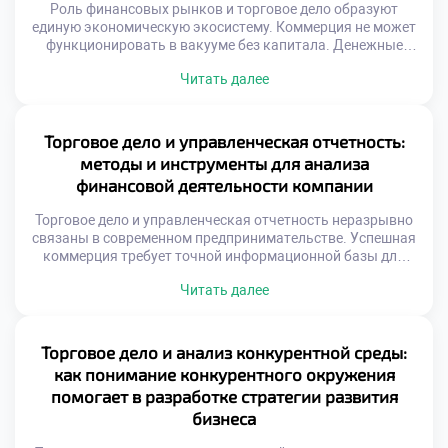
Роль финансовых рынков и торговое дело образуют
единую экономическую экосистему. Коммерция не может
функционировать в вакууме без капитала. Денежные
потоки питают товарные операции ежедневно.
Читать далее
Финансовые инструменты служат кровеносной системой
бизнеса. Доступ к ликвидности определяет масштаб
торговой деятельности. Инвестиции позволяют
расширять ассортимент и географию. Хеджирование
Торговое дело и управленческая отчетность:
защищает маржу от внешних шоков. Понимание рынка
методы и инструменты для анализа
капитала отличает предпринимателя от […]
финансовой деятельности компании
Торговое дело и управленческая отчетность неразрывно
связаны в современном предпринимательстве. Успешная
коммерция требует точной информационной базы для
принятия решений. Интуитивное управление уступает
Читать далее
место фактологическому подходу. Финансовые
показатели отражают реальное здоровье организации.
Без достоверных данных невозможно планировать
развитие эффективно. Отчетность трансформирует хаос
Торговое дело и анализ конкурентной среды:
операций в структурированную систему. Менеджеры
как понимание конкурентного окружения
получают ясную картину происходящих процессов.
помогает в разработке стратегии развития
Цифры становятся языком общения […]
бизнеса