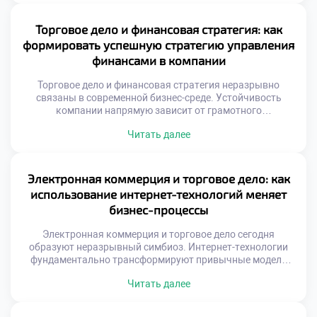
устойчивость предприятия в условиях высокой
конкуренции. Понимание сути торговых процессов
Торговое дело и финансовая стратегия: как
является фундаментом любого коммерческого
формировать успешную стратегию управления
начинания. Современная торговля трансформируется под
финансами в компании
влиянием цифровых технологий […]
Торговое дело и финансовая стратегия неразрывно
связаны в современной бизнес-среде. Устойчивость
компании напрямую зависит от грамотного
распределения ресурсов. Финансы выступают
Читать далее
кровеносной системой любого торгового предприятия.
Без четкого плана движение товаров превращается в
хаос. Стратегическое управление деньгами требует
системного подхода и глубоких знаний. Именно эти
Электронная коммерция и торговое дело: как
компетенции формирует специальность «Торговое дело»
использование интернет-технологий меняет
сегодня. Эффективная стратегия начинается с понимания
бизнес-процессы
[…]
Электронная коммерция и торговое дело сегодня
образуют неразрывный симбиоз. Интернет-технологии
фундаментально трансформируют привычные модели
обмена благами. Цифровая среда стирает географические
Читать далее
и временные границы рынка. Бизнес-процессы
перестраиваются под требования онлайн-реальности.
Традиционные методы уступают место