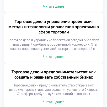
любых успешных транзакций. Без этого знания продажи
Читать далее
превращаются в хаотичный процесс без стратегии.
Изучение предпочтений аудитории позволяет
выстраивать эффективные коммуникации с клиентами.
Продавец учится слышать невысказанные желания и
Торговое дело и управление проектами:
реагировать на скрытые потребности. Именно такой
методы и технологии управления проектами в
подход отличает профессионала от […]
сфере торговли
Торговое дело и управление проектами сегодня образуют
неразрывный симбиоз в современной коммерции. Эта
связка определяет успех любых торговых операций на
рынке. Без четкого планирования даже простая закупка
Читать далее
товара превращается в хаос. Грамотное управление
проектами задает вектор развития для всего
предприятия. Оно позволяет систематизировать
процессы и избегать критических ошибок. Именно этот
Торговое дело и предпринимательство: как
синтез знаний делает специалиста ценным […]
создать и развивать собственный бизнес
Торговое дело и предпринимательство открывают
широкие перспективы для создания успешного бизнеса.
Эта сфера требует глубоких знаний рыночных
механизмов и управленческих навыков. Будущие
Читать далее
коммерсанты изучают основы экономики и правового
регулирования торговли. Грамотный подход гарантирует