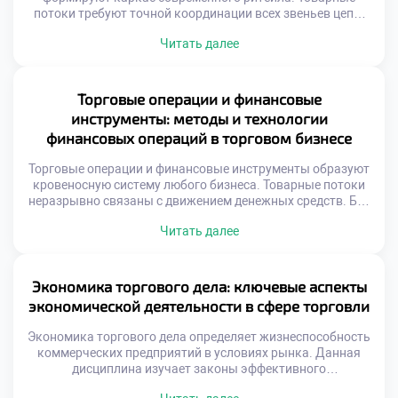
потоки требуют точной координации всех звеньев цепи.
Избыток продукции замораживает оборотный капитал
Читать далее
предприятия. Дефицит же приводит к прямой потере
выручки и лояльности. Баланс между наличием и
затратами является главной целью. Автоматизация
процессов исключает человеческие ошибки учета.
Торговые операции и финансовые
Информационные системы синхронизируют спрос с
инструменты: методы и технологии
предложением. Эффективность склада […]
финансовых операций в торговом бизнесе
Торговые операции и финансовые инструменты образуют
кровеносную систему любого бизнеса. Товарные потоки
неразрывно связаны с движением денежных средств. Без
грамотного финансового обеспечения торговля
Читать далее
останавливается мгновенно. Эффективные расчеты
ускоряют оборачиваемость капитала предприятия.
Современные технологии трансформируют привычные
методы оплаты товаров. Управление ликвидностью
Экономика торгового дела: ключевые аспекты
становится ключевой задачей менеджера. Риски
экономической деятельности в сфере торговли
неплатежей требуют надежных механизмов защиты.
Финансовая дисциплина определяет выживаемость
Экономика торгового дела определяет жизнеспособность
компании […]
коммерческих предприятий в условиях рынка. Данная
дисциплина изучает законы эффективного
использования ограниченных ресурсов для получения