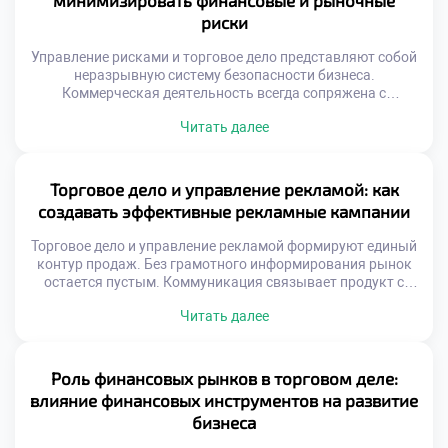
минимизировать финансовые и рыночные
риски
Управление рисками и торговое дело представляют собой
неразрывную систему безопасности бизнеса.
Коммерческая деятельность всегда сопряжена с
неопределенностью внешних факторов. Игнорирование
Читать далее
угроз ведет к неизбежным потерям капитала.
Профилактика проблем дешевле чем ликвидация
последствий. Системный подход защищает активы
предприятия надежно. Риски делятся на финансовые
Торговое дело и управление рекламой: как
рыночные и операционные. Каждый тип требует
создавать эффективные рекламные кампании
уникальных методов нейтрализации. Безопасность
торговли строится на […]
Торговое дело и управление рекламой формируют единый
контур продаж. Без грамотного информирования рынок
остается пустым. Коммуникация связывает продукт с
потребностью аудитории. Рекламный бюджет требует
Читать далее
стратегического распределения ресурсов. Хаотичные
сообщения растворяются в информационном шуме.
Эффективность кампании измеряется конкретными
показателями. Творчество подчиняется коммерческим
Роль финансовых рынков в торговом деле:
целям бизнеса. Эмоциональный резонанс усиливает
влияние финансовых инструментов на развитие
рациональные аргументы. Целостность образа важнее
бизнеса
отдельных креативов. Успех приходит […]