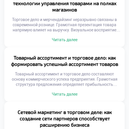
интерпретации эти массивы остаются бесполезным
технологии управления товарами на полках
цифровым шумом. Аналитические инструменты
магазинов
превращают сырые […]
Торговое дело и мерчендайзинг неразрывно связаны в
современной рознице. Грамотная презентация товара
напрямую влияет на выручку. Визуальное восприятие
определяет выбор покупателя у полки. Пространство
Читать далее
магазина становится инструментом убеждения.
Хаотичная расстановка продукции снижает
коммерческий эффект. Психология потребителя диктует
правила размещения ассортимента. Взгляд человека
Товарный ассортимент и торговое дело: как
скользит по определенным траекториям. Золотые зоны
формировать успешный ассортимент товаров
привлекают максимальное внимание посетителей.
Цветовые сочетания управляют […]
Товарный ассортимент и торговое дело составляют
основу коммерческого успеха предприятия. Грамотная
структура предложения определяет прибыльность
магазина напрямую. Покупатель голосует рублем за
Читать далее
нужные ему позиции. Ошибки в подборе товаров ведут к
замораживанию средств. Баланс между шириной и
глубиной номенклатуры важен. Ассортимент должен
отражать потребности целевой аудитории. Рынок диктует
Сетевой маркетинг в торговом деле: как
свои правила формирования матрицы. Статичный подход
создание сети партнеров способствует
губителен для […]
расширению бизнеса