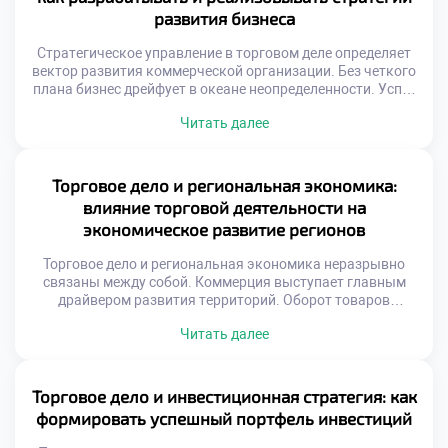
комплексным видением системы. Синергия дисциплин […]
развития бизнеса
Стратегическое управление в торговом деле определяет
вектор развития коммерческой организации. Без четкого
плана бизнес дрейфует в океане неопределенности. Успех
приходит лишь к тем, кто видит цель. Планирование
Читать далее
требует анализа внешней и внутренней среды. Рыночные
условия меняются с невероятной скоростью сегодня.
Гибкость стратегии становится залогом выживания
компании. Специальность «Торговое дело» формирует
Торговое дело и региональная экономика:
системное стратегическое мышление. Студенты учатся
влияние торговой деятельности на
[…]
экономическое развитие регионов
Торговое дело и региональная экономика неразрывно
связаны между собой. Коммерция выступает главным
драйвером развития территорий. Оборот товаров
формирует бюджетную базу субъектов федерации. Без
Читать далее
активной торговли регион не может процветать
устойчиво. Рыночные механизмы распределяют ресурсы
внутри области эффективно. Именно коммерческий
сектор создает рабочие места массово. Налоги от продаж
Торговое дело и инвестиционная стратегия: как
наполняют местные казны регулярно. Социальная
формировать успешный портфель инвестиций
инфраструктура зависит напрямую […]