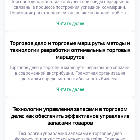
Торговое дело и анализ конкурентной среды неразрывно
связаны в процессе построения успешной коммерции.
Понимание расстановки сил на рынке позволяет избегать
фатальных ошибок при планировании. Игнорирование
Читать далее
действий соперников превращает любую бизнес-
стратегию в опасную лотерею. Конкурентное окружение
представляет собой динамичную систему
взаимосвязанных участников обмена. Появление новых
Торговое дело и торговые маршруты: методы и
игроков или технологий мгновенно меняет правила
технологии разработки оптимальных торговых
ведения торговли. Адаптивность к внешним […]
маршрутов
Торговое дело и торговые маршруты неразрывно связаны
в современной дистрибуции. Грамотная организация
доставки определяет рентабельность бизнеса.
Оптимизация путей снижает операционные издержки
Читать далее
компании. Скорость оборачиваемости товаров напрямую
зависит от логистики. Хаотичные перемещения
уничтожают маржинальность продаж.
Геопозиционирование изменило принципы планирования
Технологии управления запасами в торговом
перевозок. Спутниковые данные позволяют видеть
деле: как обеспечить эффективное управление
ситуацию мгновенно. Алгоритмы учитывают пробки и
запасами товаров
погодные условия. Динамическая корректировка курса
экономит […]
Технологии управления запасами и торговое дело
формируют каркас современного ритейла. Товарные