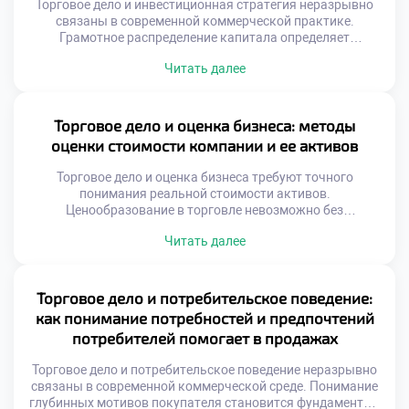
Торговое дело и инвестиционная стратегия неразрывно
связаны в современной коммерческой практике.
Грамотное распределение капитала определяет
финансовую устойчивость торговой организации.
Читать далее
Предприниматели должны рассматривать прибыль как
инструмент для дальнейшего развития. Инвестиционный
подход трансформирует разовые сделки в системный
доход. Понимание этой связи отличает
Торговое дело и оценка бизнеса: методы
профессионального коммерсанта от случайного
оценки стоимости компании и ее активов
продавца. Формирование портфеля требует глубокого
анализа рыночной конъюнктуры и трендов. Вложения […]
Торговое дело и оценка бизнеса требуют точного
понимания реальной стоимости активов.
Ценообразование в торговле невозможно без
объективной экспертизы капитала. Рыночная
Читать далее
конъюнктура постоянно меняет номинальную цену
объектов. Справедливая стоимость отличается от
балансовых показателей учета. Инвесторы ищут
скрытый потенциал коммерческих структур. Экспертный
Торговое дело и потребительское поведение:
анализ раскрывает истинную экономическую суть
как понимание потребностей и предпочтений
предприятия. Грамотная оценка предотвращает
потребителей помогает в продажах
необоснованные финансовые потери. Специальность
формирует навыки […]
Торговое дело и потребительское поведение неразрывно
связаны в современной коммерческой среде. Понимание
глубинных мотивов покупателя становится фундаментом