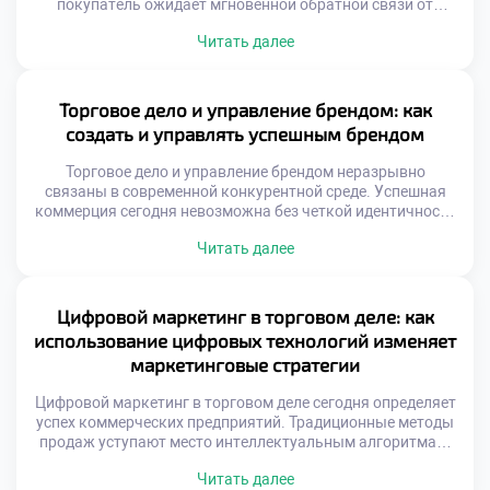
покупатель ожидает мгновенной обратной связи от
брендов. Традиционные методы коммуникации уступают
Читать далее
место диалогам онлайн. Социальные платформы стали
главной витриной для товаров. Здесь формируется
первое впечатление о компании. Скорость реакции
определяет лояльность аудитории. Игнорирование
Торговое дело и управление брендом: как
комментариев равносильно потере клиентов. Бизнес
создать и управлять успешным брендом
должен присутствовать там, где люди общаются. […]
Торговое дело и управление брендом неразрывно
связаны в современной конкурентной среде. Успешная
коммерция сегодня невозможна без четкой идентичности
и узнаваемости на рынке. Грамотное позиционирование
Читать далее
превращает обычный товар в желанный объект для
целевой аудитории покупателей. Управление репутацией
требует системного подхода и глубокого понимания
психологии потребителей. Бренд представляет собой
Цифровой маркетинг в торговом деле: как
совокупность обещаний, которые компания дает своим
использование цифровых технологий изменяет
клиентам ежедневно. […]
маркетинговые стратегии
Цифровой маркетинг в торговом деле сегодня определяет
успех коммерческих предприятий. Традиционные методы
продаж уступают место интеллектуальным алгоритмам.
Технологии меняют саму суть взаимодействия продавца и
Читать далее
покупателя. Рынок требует новых компетенций от