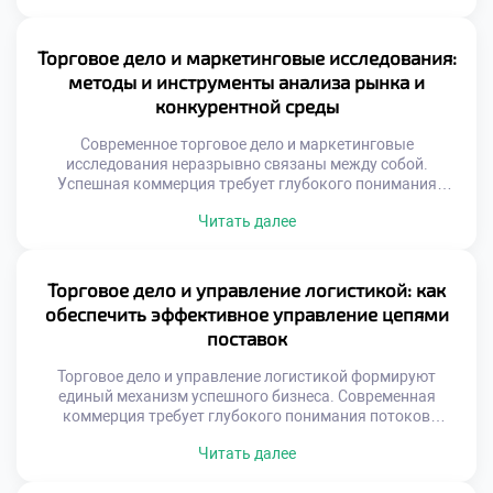
специалистов. Современная торговля невозможна без
глубокой интеграции онлайн-инструментов. Данные
стали главным активом компаний. Аналитика заменяет
Торговое дело и маркетинговые исследования:
интуитивные решения менеджеров. Стратегии строятся
методы и инструменты анализа рынка и
на точных метриках поведения клиентов. […]
конкурентной среды
Современное торговое дело и маркетинговые
исследования неразрывно связаны между собой.
Успешная коммерция требует глубокого понимания
рыночных процессов. Без точных данных торговля
Читать далее
превращается в хаотичный процесс. Аналитика
позволяет предвидеть изменения спроса заранее. Это
фундамент для принятия верных управленческих
решений. Рынок постоянно меняется под воздействием
Торговое дело и управление логистикой: как
множества факторов. Игнорирование этих сигналов
обеспечить эффективное управление цепями
ведет к неизбежным убыткам. Грамотный специалист
поставок
умеет […]
Торговое дело и управление логистикой формируют
единый механизм успешного бизнеса. Современная
коммерция требует глубокого понимания потоков
товаров. Без грамотной организации поставок торговля
Читать далее
теряет смысл. Эта связь определяет
конкурентоспособность любой компании на рынке.