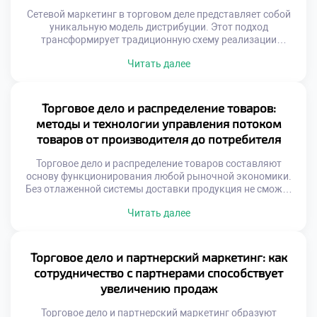
Сетевой маркетинг в торговом деле представляет собой
уникальную модель дистрибуции. Этот подход
трансформирует традиционную схему реализации
продукции. Вместо посредников выступают независимые
Читать далее
партнеры. Бизнес расширяется за счет человеческих
связей. Личные рекомендации заменяют массовую
рекламу. Доверие между людьми ускоряет продажи.
Такая система снижает затраты на продвижение товаров.
Торговое дело и распределение товаров:
Каждый участник становится амбассадором бренда.
методы и технологии управления потоком
Эффективность зависит от качества взаимоотношений.
товаров от производителя до потребителя
[…]
Торговое дело и распределение товаров составляют
основу функционирования любой рыночной экономики.
Без отлаженной системы доставки продукция не сможет
достичь своего конечного покупателя вовремя.
Читать далее
Грамотная организация потоков обеспечивает
доступность ассортимента в нужном месте и в требуемый
момент. Современная логистика трансформируется из
вспомогательной функции в стратегический инструмент
Торговое дело и партнерский маркетинг: как
бизнеса. Скорость оборачиваемости запасов напрямую
сотрудничество с партнерами способствует
влияет на финансовую устойчивость коммерческой […]
увеличению продаж
Торговое дело и партнерский маркетинг образуют