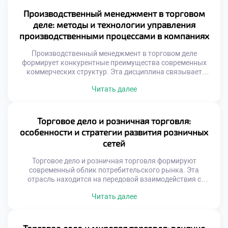
Студенты изучают методы оптимизации движения
материальных ценностей. Знание логистики становится
Производственный менеджмент в торговом
обязательным навыком для специалиста. Эффективные
деле: методы и технологии управления
цепи поставок снижают издержки предприятия. Скорость
производственными процессами в компаниях
доставки напрямую […]
Производственный менеджмент в торговом деле
формирует конкурентные преимущества современных
коммерческих структур. Эта дисциплина связывает
товарные потоки с внутренними операционными
Читать далее
процессами предприятия. Грамотное управление создает
добавочную стоимость на каждом этапе движения
продукции к конечному потребителю. Торговая среда
требует адаптации классических производственных
Торговое дело и розничная торговля:
методик под специфику сбыта. Менеджеры должны
особенности и стратегии развития розничных
синхронизировать закупки, логистику и предпродажную
сетей
подготовку товаров. Без системного […]
Торговое дело и розничная торговля формируют
современный облик потребительского рынка. Эта
отрасль находится на передовой взаимодействия с
покупателем. Именно здесь реализуются все
Читать далее
экономические замыслы производителей. Успех зависит
от грамотной организации конечных продаж. Сетевой
формат доминирует в текущей рыночной конъюнктуре.
Масштабирование бизнеса требует особых