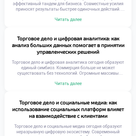
эффективный тандем для бизнеса. Совместные усилия
приносят результаты быстрее одиночных действий.
Модель сотрудничества переопределяет правила
Читать далее
коммерции. Взаимная выгода становится двигателем
прогресса. Рынок вознаграждает открытость к альянсам.
Система аффилированных отношений расширяет охват
аудитории. Затраты на привлечение клиентов снижаются.
Торговое дело и цифровая аналитика: как
Оплата производится за конкретный результат. Риски
анализ больших данных помогает в принятии
распределяются между участниками сети.
управленческих решений
Эффективность бюджета […]
Торговое дело и цифровая аналитика сегодня образуют
единый симбиоз. Коммерция больше не может
существовать без технологий. Огромные массивы
информации генерируются ежесекундно. Умение
Читать далее
извлекать смысл из шума критично. Управленческие
решения теперь опираются на факты. Интуиция уступает
место точным алгоритмам. Цифровой след клиента
рассказывает о потребностях. Бизнес-процессы
Торговое дело и социальные медиа: как
становятся прозрачными благодаря данным.
использование социальных платформ влияет
Конкуренция сместилась в плоскость информационных
на взаимодействие с клиентами
систем. […]
Торговое дело и социальные медиа сегодня образуют
неразрывную цифровую экосистему. Современный