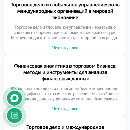
автоматизированным решениям. Скорость принятия
Торговое дело и глобальное управление: роль
решений возрастает многократно благодаря данным.
международных организаций в мировой
Понимание этих изменений требует актуальных
экономике
профессиональных знаний. Специалисты должны
владеть инструментами цифровой экономики. […]
Торговое дело и глобальное управление неразрывно
связаны в современной экономической архитектуре.
Международные организации задают правила игры для
трансграничного обмена товарами. Без согласованных
Читать далее
стандартов мировая коммерция погрузилась бы в хаос
протекционизма. Понимание этих надгосударственных
механизмов необходимо каждому специалисту отрасли.
Глобальные институты формируют предсказуемую среду
Финансовая аналитика в торговом бизнесе:
для бизнеса. Мировая экономика функционирует как
методы и инструменты для анализа
сложная взаимосвязанная система. Национальные
финансовых данных
рынки зависят […]
Финансовая аналитика в торговом бизнесе превращает
сырые цифры в стратегические решения. Без глубокого
исследования данных управление компанией напоминает
движение вслепую. Именно аналитический подход
Читать далее
отделяет успешные предприятия от убыточных.
Современная коммерция генерирует огромные массивы
информации ежедневно. Умение структурировать эти
потоки является критически важным навыком. Аналитик
Торговое дело и международное