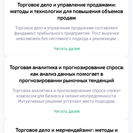
механического знания скриптов. Клиент чувствует
Торговое дело и управление продажами:
искренность и заинтересованность продавца.
методы и технологии для повышения объемов
Личностный рост напрямую влияет на доход.
продаж
Профессионализм строится […]
Торговое дело и управление продажами составляют
фундамент прибыльного предприятия. Рост выручки
невозможен без системного подхода к реализации.
Хаотичные действия сотрудников ведут к упущенной
Читать далее
выгоде. Технологии позволяют превратить случайных
посетителей в постоянных покупателей. Эффективные
методики увеличивают средний чек магазина.
Управление сбытом требует четкой стратегии и контроля.
Торговая аналитика и прогнозирование спроса:
Каждое взаимодействие с клиентом должно приносить
как анализ данных помогает в
результат. Автоматизация процессов освобождает […]
прогнозировании рыночных тенденций
Торговая аналитика и прогнозирование спроса служат
компасом для бизнеса в океане неопределенности.
Интуитивные решения уступают место подходам,
основанным на фактах и цифрах. Способность читать
Читать далее
информацию позволяет компаниям опережать изменения
рыночной конъюнктуры. Современная коммерция
генерирует колоссальные объемы сведений о
транзакциях и поведении покупателей. Без грамотной
Торговое дело и мерчендайзинг: методы и