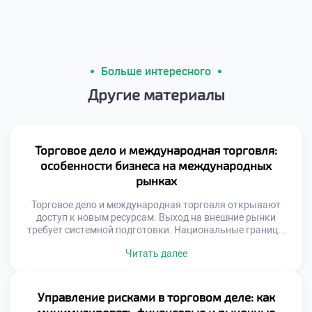
Больше интересного
Другие материалы
Торговое дело и международная торговля:
особенности бизнеса на международных
рынках
Торговое дело и международная торговля открывают
доступ к новым ресурсам. Выход на внешние рынки
требует системной подготовки. Национальные границы
перестают быть барьером для обмена. Глобализация
Читать далее
создает уникальные возможности для роста. Успех
зависит от адаптивности к чужой среде. Культурные
различия влияют на восприятие товаров. То, что
популярно дома, может не сработать за рубежом.
Управление рисками в торговом деле: как
Понимание менталитета иностранного […]