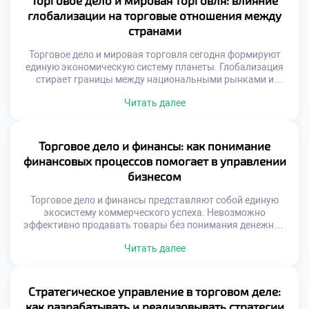
Торговое дело и мировая торговля: влияние
управленческих подходов. Стандартизация процессов
глобализации на торговые отношения между
становится залогом стабильности качества. Клиент
странами
ожидает одинакового сервиса […]
Торговое дело и мировая торговля сегодня формируют
единую экономическую систему планеты. Глобализация
стирает границы между национальными рынками и
создает новые возможности. Современные коммерсанты
Читать далее
обязаны мыслить категориями международного обмена и
логистики. Изоляция от мировых процессов ведет к
стагнации локального бизнеса. Понимание глобальных
связей является обязательным условием
Торговое дело и финансы: как понимание
профессионализма. Международные цепочки поставок
финансовых процессов помогает в управлении
связывают производителей и потребителей разных
бизнесом
континентов. […]
Торговое дело и финансы представляют собой единую
экосистему коммерческого успеха. Невозможно
эффективно продавать товары без понимания денежных
потоков. Экономические показатели служат компасом
Читать далее
для управленческих решений. Прибыль является лишь
вершиной айсберга бизнес-процессов. Глубинные связи
между закупками и кассой определяют выживаемость.
Финансовая грамотность превращает интуицию в точный
Стратегическое управление в торговом деле:
расчет. Специальность готовит специалистов с
как разрабатывать и реализовывать стратегии