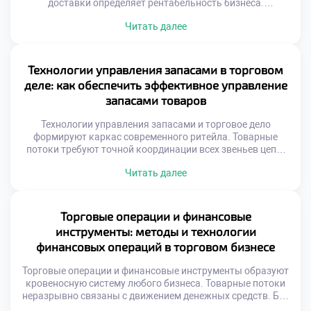
доставки определяет рентабельность бизнеса.
Оптимизация путей снижает операционные издержки
Читать далее
компании. Скорость оборачиваемости товаров напрямую
зависит от логистики. Хаотичные перемещения
уничтожают маржинальность продаж.
Геопозиционирование изменило принципы планирования
Технологии управления запасами в торговом
перевозок. Спутниковые данные позволяют видеть
деле: как обеспечить эффективное управление
ситуацию мгновенно. Алгоритмы учитывают пробки и
запасами товаров
погодные условия. Динамическая корректировка курса
экономит […]
Технологии управления запасами и торговое дело
формируют каркас современного ритейла. Товарные
потоки требуют точной координации всех звеньев цепи.
Избыток продукции замораживает оборотный капитал
Читать далее
предприятия. Дефицит же приводит к прямой потере
выручки и лояльности. Баланс между наличием и
затратами является главной целью. Автоматизация
процессов исключает человеческие ошибки учета.
Торговые операции и финансовые
Информационные системы синхронизируют спрос с
инструменты: методы и технологии
предложением. Эффективность склада […]
финансовых операций в торговом бизнесе
Торговые операции и финансовые инструменты образуют
кровеносную систему любого бизнеса. Товарные потоки
неразрывно связаны с движением денежных средств. Без
грамотного финансового обеспечения торговля