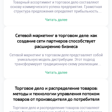
Цветовые сочетания управляют […]
Товарный ассортимент и торговое дело составляют
основу коммерческого успеха предприятия. Грамотная
структура предложения определяет прибыльность
магазина напрямую. Покупатель голосует рублем за
Читать далее
нужные ему позиции. Ошибки в подборе товаров ведут к
замораживанию средств. Баланс между шириной и
глубиной номенклатуры важен. Ассортимент должен
отражать потребности целевой аудитории. Рынок диктует
Сетевой маркетинг в торговом деле: как
свои правила формирования матрицы. Статичный подход
создание сети партнеров способствует
губителен для […]
расширению бизнеса
Сетевой маркетинг в торговом деле представляет собой
уникальную модель дистрибуции. Этот подход
трансформирует традиционную схему реализации
продукции. Вместо посредников выступают независимые
Читать далее
партнеры. Бизнес расширяется за счет человеческих
связей. Личные рекомендации заменяют массовую
рекламу. Доверие между людьми ускоряет продажи.
Такая система снижает затраты на продвижение товаров.
Торговое дело и распределение товаров:
Каждый участник становится амбассадором бренда.
методы и технологии управления потоком
Эффективность зависит от качества взаимоотношений.
товаров от производителя до потребителя
[…]
Торговое дело и распределение товаров составляют