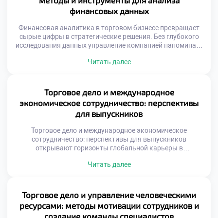
методы и инструменты для анализа
сложная взаимосвязанная система. Национальные
финансовых данных
рынки зависят […]
Финансовая аналитика в торговом бизнесе превращает
сырые цифры в стратегические решения. Без глубокого
исследования данных управление компанией напоминает
движение вслепую. Именно аналитический подход
Читать далее
отделяет успешные предприятия от убыточных.
Современная коммерция генерирует огромные массивы
информации ежедневно. Умение структурировать эти
потоки является критически важным навыком. Аналитик
Торговое дело и международное
выступает переводчиком с языка цифр на язык бизнеса.
экономическое сотрудничество: перспективы
Освоение методов оценки […]
для выпускников
Торговое дело и международное экономическое
сотрудничество: перспективы для выпускников
открывают горизонты глобальной карьеры в
современной геополитической реальности. Коммерция
Читать далее
выходит за границы национальных рынков и объединяет
континенты. Специалист становится связующим звеном
между разными культурами и экономиками. Экспортные
и импортные операции требуют особых компетенций и
Торговое дело и управление человеческими
знаний. Образование формирует понимание мировых
ресурсами: методы мотивации сотрудников и
торговых потоков и правил. Студенты осваивают
создание команды специалистов