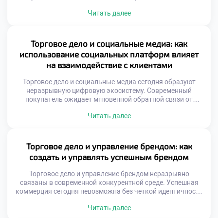
информации генерируются ежесекундно. Умение
Читать далее
извлекать смысл из шума критично. Управленческие
решения теперь опираются на факты. Интуиция уступает
место точным алгоритмам. Цифровой след клиента
рассказывает о потребностях. Бизнес-процессы
Торговое дело и социальные медиа: как
становятся прозрачными благодаря данным.
использование социальных платформ влияет
Конкуренция сместилась в плоскость информационных
на взаимодействие с клиентами
систем. […]
Торговое дело и социальные медиа сегодня образуют
неразрывную цифровую экосистему. Современный
покупатель ожидает мгновенной обратной связи от
брендов. Традиционные методы коммуникации уступают
Читать далее
место диалогам онлайн. Социальные платформы стали
главной витриной для товаров. Здесь формируется
первое впечатление о компании. Скорость реакции
определяет лояльность аудитории. Игнорирование
Торговое дело и управление брендом: как
комментариев равносильно потере клиентов. Бизнес
создать и управлять успешным брендом
должен присутствовать там, где люди общаются. […]
Торговое дело и управление брендом неразрывно
связаны в современной конкурентной среде. Успешная
коммерция сегодня невозможна без четкой идентичности
и узнаваемости на рынке. Грамотное позиционирование
Читать далее
превращает обычный товар в желанный объект для
целевой аудитории покупателей. Управление репутацией