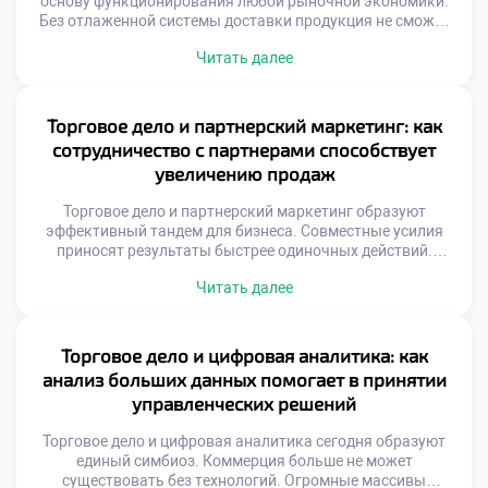
основу функционирования любой рыночной экономики.
Без отлаженной системы доставки продукция не сможет
достичь своего конечного покупателя вовремя.
Читать далее
Грамотная организация потоков обеспечивает
доступность ассортимента в нужном месте и в требуемый
момент. Современная логистика трансформируется из
вспомогательной функции в стратегический инструмент
Торговое дело и партнерский маркетинг: как
бизнеса. Скорость оборачиваемости запасов напрямую
сотрудничество с партнерами способствует
влияет на финансовую устойчивость коммерческой […]
увеличению продаж
Торговое дело и партнерский маркетинг образуют
эффективный тандем для бизнеса. Совместные усилия
приносят результаты быстрее одиночных действий.
Модель сотрудничества переопределяет правила
Читать далее
коммерции. Взаимная выгода становится двигателем
прогресса. Рынок вознаграждает открытость к альянсам.
Система аффилированных отношений расширяет охват
аудитории. Затраты на привлечение клиентов снижаются.
Торговое дело и цифровая аналитика: как
Оплата производится за конкретный результат. Риски
анализ больших данных помогает в принятии
распределяются между участниками сети.
управленческих решений
Эффективность бюджета […]
Торговое дело и цифровая аналитика сегодня образуют
единый симбиоз. Коммерция больше не может
существовать без технологий. Огромные массивы