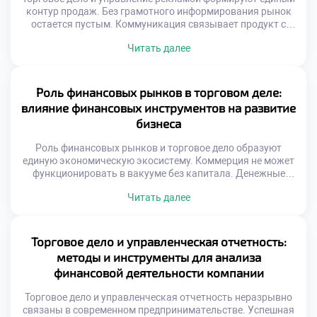
контур продаж. Без грамотного информирования рынок
остается пустым. Коммуникация связывает продукт с
потребностью аудитории. Рекламный бюджет требует
Читать далее
стратегического распределения ресурсов. Хаотичные
сообщения растворяются в информационном шуме.
Эффективность кампании измеряется конкретными
показателями. Творчество подчиняется коммерческим
Роль финансовых рынков в торговом деле:
целям бизнеса. Эмоциональный резонанс усиливает
влияние финансовых инструментов на развитие
рациональные аргументы. Целостность образа важнее
бизнеса
отдельных креативов. Успех приходит […]
Роль финансовых рынков и торговое дело образуют
единую экономическую экосистему. Коммерция не может
функционировать в вакууме без капитала. Денежные
потоки питают товарные операции ежедневно.
Читать далее
Финансовые инструменты служат кровеносной системой
бизнеса. Доступ к ликвидности определяет масштаб
торговой деятельности. Инвестиции позволяют
расширять ассортимент и географию. Хеджирование
Торговое дело и управленческая отчетность:
защищает маржу от внешних шоков. Понимание рынка
методы и инструменты для анализа
капитала отличает предпринимателя от […]
финансовой деятельности компании
Торговое дело и управленческая отчетность неразрывно
связаны в современном предпринимательстве. Успешная