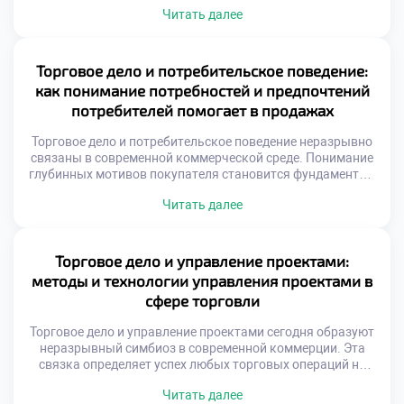
объективной экспертизы капитала. Рыночная
Читать далее
конъюнктура постоянно меняет номинальную цену
объектов. Справедливая стоимость отличается от
балансовых показателей учета. Инвесторы ищут
скрытый потенциал коммерческих структур. Экспертный
Торговое дело и потребительское поведение:
анализ раскрывает истинную экономическую суть
как понимание потребностей и предпочтений
предприятия. Грамотная оценка предотвращает
потребителей помогает в продажах
необоснованные финансовые потери. Специальность
формирует навыки […]
Торговое дело и потребительское поведение неразрывно
связаны в современной коммерческой среде. Понимание
глубинных мотивов покупателя становится фундаментом
любых успешных транзакций. Без этого знания продажи
Читать далее
превращаются в хаотичный процесс без стратегии.
Изучение предпочтений аудитории позволяет
выстраивать эффективные коммуникации с клиентами.
Продавец учится слышать невысказанные желания и
Торговое дело и управление проектами:
реагировать на скрытые потребности. Именно такой
методы и технологии управления проектами в
подход отличает профессионала от […]
сфере торговли
Торговое дело и управление проектами сегодня образуют
неразрывный симбиоз в современной коммерции. Эта
связка определяет успех любых торговых операций на
рынке. Без четкого планирования даже простая закупка
Читать далее
товара превращается в хаос. Грамотное управление