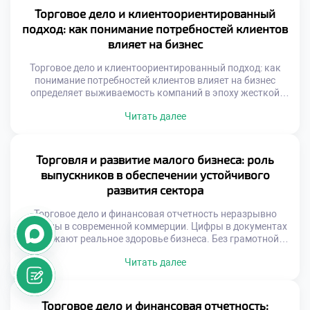
обновления знаний и навыков. Выпускники должны
Торговое дело и клиентоориентированный
балансировать между использованием инструментов и
подход: как понимание потребностей клиентов
развитием личности. Адаптивность к новшествам
влияет на бизнес
определяет траекторию карьерного роста. […]
Торговое дело и клиентоориентированный подход: как
понимание потребностей клиентов влияет на бизнес
определяет выживаемость компаний в эпоху жесткой
конкуренции. Современный рынок перенасыщен
Читать далее
предложениями, поэтому борьба идет за внимание
человека. Успех зависит не от товара, а от качества
взаимодействия с покупателем. Бизнес перестает быть
безликим механизмом обмена ценностями. Фокус
Торговля и развитие малого бизнеса: роль
смещается с продукта на решение проблем аудитории. […]
выпускников в обеспечении устойчивого
развития сектора
Торговое дело и финансовая отчетность неразрывно
связаны в современной коммерции. Цифры в документах
отражают реальное здоровье бизнеса. Без грамотной
аналитики управление превращается в гадание.
Читать далее
Понимание показателей позволяет принимать
обоснованные решения. Финансовая прозрачность
является основой доверия партнеров. Экономическая
эффективность торговли измеряется строгими
Торговое дело и финансовая отчетность: