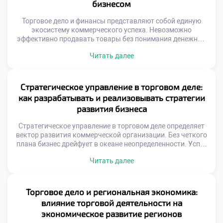
бизнесом
континентов. […]
Торговое дело и финансы представляют собой единую
экосистему коммерческого успеха. Невозможно
эффективно продавать товары без понимания денежных
потоков. Экономические показатели служат компасом
Читать далее
для управленческих решений. Прибыль является лишь
вершиной айсберга бизнес-процессов. Глубинные связи
между закупками и кассой определяют выживаемость.
Финансовая грамотность превращает интуицию в точный
Стратегическое управление в торговом деле:
расчет. Специальность готовит специалистов с
как разрабатывать и реализовывать стратегии
комплексным видением системы. Синергия дисциплин […]
развития бизнеса
Стратегическое управление в торговом деле определяет
вектор развития коммерческой организации. Без четкого
плана бизнес дрейфует в океане неопределенности. Успех
приходит лишь к тем, кто видит цель. Планирование
Читать далее
требует анализа внешней и внутренней среды. Рыночные
условия меняются с невероятной скоростью сегодня.
Гибкость стратегии становится залогом выживания
компании. Специальность «Торговое дело» формирует
Торговое дело и региональная экономика:
системное стратегическое мышление. Студенты учатся
влияние торговой деятельности на
[…]
экономическое развитие регионов