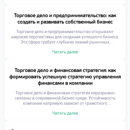
проектами задает вектор развития для всего
предприятия. Оно позволяет систематизировать
процессы и избегать критических ошибок. Именно этот
Торговое дело и предпринимательство: как
синтез знаний делает специалиста ценным […]
создать и развивать собственный бизнес
Торговое дело и предпринимательство открывают
широкие перспективы для создания успешного бизнеса.
Эта сфера требует глубоких знаний рыночных
механизмов и управленческих навыков. Будущие
Читать далее
коммерсанты изучают основы экономики и правового
регулирования торговли. Грамотный подход гарантирует
устойчивость предприятия в условиях высокой
конкуренции. Понимание сути торговых процессов
Торговое дело и финансовая стратегия: как
является фундаментом любого коммерческого
формировать успешную стратегию управления
начинания. Современная торговля трансформируется под
финансами в компании
влиянием цифровых технологий […]
Торговое дело и финансовая стратегия неразрывно
связаны в современной бизнес-среде. Устойчивость
компании напрямую зависит от грамотного
распределения ресурсов. Финансы выступают
Читать далее
кровеносной системой любого торгового предприятия.
Без четкого плана движение товаров превращается в
хаос. Стратегическое управление деньгами требует
системного подхода и глубоких знаний. Именно эти