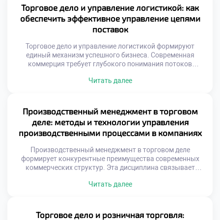
решений. Рынок постоянно меняется под воздействием
Торговое дело и управление логистикой: как
множества факторов. Игнорирование этих сигналов
обеспечить эффективное управление цепями
ведет к неизбежным убыткам. Грамотный специалист
поставок
умеет […]
Торговое дело и управление логистикой формируют
единый механизм успешного бизнеса. Современная
коммерция требует глубокого понимания потоков
товаров. Без грамотной организации поставок торговля
Читать далее
теряет смысл. Эта связь определяет
конкурентоспособность любой компании на рынке.
Студенты изучают методы оптимизации движения
материальных ценностей. Знание логистики становится
Производственный менеджмент в торговом
обязательным навыком для специалиста. Эффективные
деле: методы и технологии управления
цепи поставок снижают издержки предприятия. Скорость
производственными процессами в компаниях
доставки напрямую […]
Производственный менеджмент в торговом деле
формирует конкурентные преимущества современных
коммерческих структур. Эта дисциплина связывает
товарные потоки с внутренними операционными
Читать далее
процессами предприятия. Грамотное управление создает
добавочную стоимость на каждом этапе движения
продукции к конечному потребителю. Торговая среда
требует адаптации классических производственных
Торговое дело и розничная торговля: