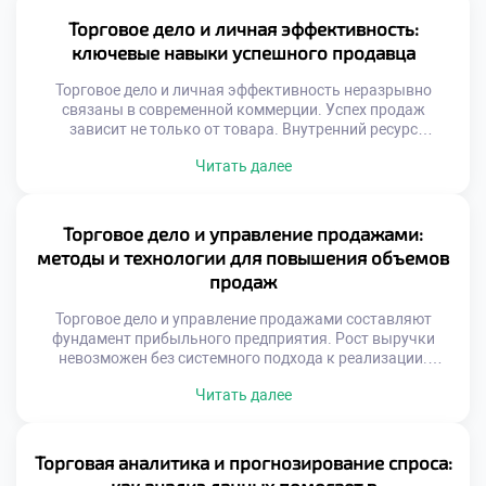
взаимодействия. Стандарты сервиса эволюционируют
вместе с обществом. Ожидания потребителей растут
Торговое дело и личная эффективность:
ежегодно. Скорость реакции ценится выше формальной
ключевые навыки успешного продавца
вежливости. Персонализация заменяет шаблонные
скрипты. Искренность […]
Торговое дело и личная эффективность неразрывно
связаны в современной коммерции. Успех продаж
зависит не только от товара. Внутренний ресурс
специалиста определяет результат сделки. Выгорание
Читать далее
снижает продуктивность даже опытных сотрудников.
Самоорганизация помогает справляться с высоким
темпом. Эмоциональный интеллект важнее
механического знания скриптов. Клиент чувствует
Торговое дело и управление продажами:
искренность и заинтересованность продавца.
методы и технологии для повышения объемов
Личностный рост напрямую влияет на доход.
продаж
Профессионализм строится […]
Торговое дело и управление продажами составляют
фундамент прибыльного предприятия. Рост выручки
невозможен без системного подхода к реализации.
Хаотичные действия сотрудников ведут к упущенной
Читать далее
выгоде. Технологии позволяют превратить случайных
посетителей в постоянных покупателей. Эффективные
методики увеличивают средний чек магазина.
Управление сбытом требует четкой стратегии и контроля.
Торговая аналитика и прогнозирование спроса:
Каждое взаимодействие с клиентом должно приносить