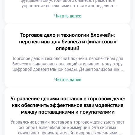
фундаментом устойчивого бизнеса. Грамотное
управление денежными потоками определяет
выживаемость предприятия. Без четкого контроля
Читать далее
ресурсов коммерция превращается в хаос.
Экономическая эффективность зависит от качества
принимаемых решений. Каждое действие руководителя
имеет стоимостное выражение и последствия. Понимание
Торговое дело и технологии блокчейн:
этой связи отличает профессионала от дилетанта.
перспективы для бизнеса и финансовых
Обучение финансовым дисциплинам формирует
операций
системное мышление. Студенты учатся видеть […]
Торговое дело и технологии блокчейн: перспективы для
бизнеса и финансовых операций открывают новую эру
цифровой доверительной среды. Децентрализованные
реестры меняют архитектуру коммерческих отношений
Читать далее
фундаментально. Посредники уступают место
алгоритмическим протоколам верификации данных.
Прозрачность транзакций становится технически
гарантированной нормой. Бизнес получает инструмент
Управление цепями поставок в торговом деле:
для устранения информационного шума. Студенты
как обеспечить эффективное взаимодействие
изучают принципы распределенных систем как базу
между поставщиками и покупателями
будущего. Образование адаптируется под […]
Управление цепями поставок в торговом деле выступает
основой бесперебойной коммерции. Эта система
связывает производителей товаров с конечными