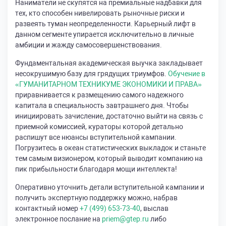
Наниматели не скупятся на премиальные надбавки для
тех, кто способен нивелировать рыночные риски и
развеять туман неопределенности. Карьерный лифт в
данном сегменте упирается исключительно в личные
амбиции и жажду самосовершенствования.
Фундаментальная академическая выучка закладывает
несокрушимую базу для грядущих триумфов.
Обучение в
«ГУМАНИТАРНОМ ТЕХНИКУМЕ ЭКОНОМИКИ И ПРАВА»
приравнивается к размещению самого надежного
капитала в специальность завтрашнего дня. Чтобы
инициировать зачисление, достаточно выйти на связь с
приемной комиссией, кураторы которой детально
распишут все нюансы вступительной кампании.
Погрузитесь в океан статистических выкладок и станьте
тем самым визионером, который выводит компанию на
пик прибыльности благодаря мощи интеллекта!
Оперативно уточнить детали вступительной кампании и
получить экспертную поддержку можно, набрав
контактный номер
+7 (499) 653-73-40
, выслав
электронное послание на
priem@gtep.ru
либо