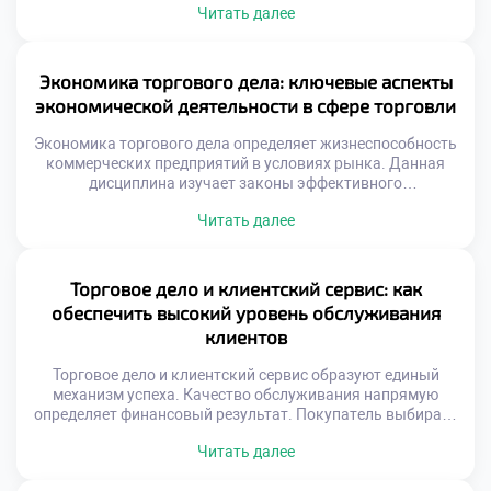
Читать далее
останавливается мгновенно. Эффективные расчеты
ускоряют оборачиваемость капитала предприятия.
Современные технологии трансформируют привычные
методы оплаты товаров. Управление ликвидностью
Экономика торгового дела: ключевые аспекты
становится ключевой задачей менеджера. Риски
экономической деятельности в сфере торговли
неплатежей требуют надежных механизмов защиты.
Финансовая дисциплина определяет выживаемость
Экономика торгового дела определяет жизнеспособность
компании […]
коммерческих предприятий в условиях рынка. Данная
дисциплина изучает законы эффективного
использования ограниченных ресурсов для получения
Читать далее
прибыли. Понимание экономических механизмов
отличает успешного предпринимателя от случайного
участника обмена. Торговая деятельность представляет
собой сложную систему хозяйственных связей и
Торговое дело и клиентский сервис: как
отношений. Каждый этап реализации товара сопряжен с
обеспечить высокий уровень обслуживания
затратами, рисками и потенциальным доходом. Баланс
клиентов
между этими […]
Торговое дело и клиентский сервис образуют единый
механизм успеха. Качество обслуживания напрямую
определяет финансовый результат. Покупатель выбирает
не только товар, но и отношение. Эмоциональный
Читать далее
комфорт становится конкурентным преимуществом.
Лояльность строится на позитивном опыте