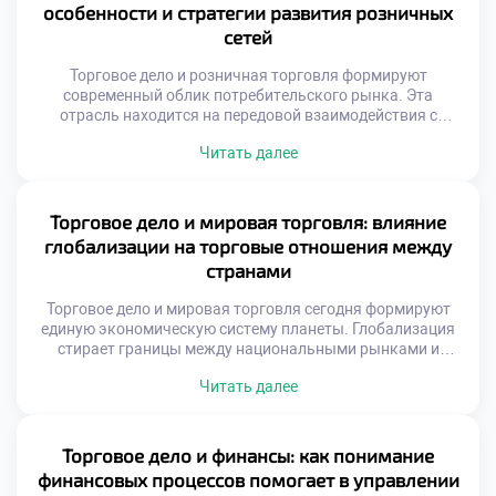
методик под специфику сбыта. Менеджеры должны
особенности и стратегии развития розничных
синхронизировать закупки, логистику и предпродажную
сетей
подготовку товаров. Без системного […]
Торговое дело и розничная торговля формируют
современный облик потребительского рынка. Эта
отрасль находится на передовой взаимодействия с
покупателем. Именно здесь реализуются все
Читать далее
экономические замыслы производителей. Успех зависит
от грамотной организации конечных продаж. Сетевой
формат доминирует в текущей рыночной конъюнктуре.
Масштабирование бизнеса требует особых
Торговое дело и мировая торговля: влияние
управленческих подходов. Стандартизация процессов
глобализации на торговые отношения между
становится залогом стабильности качества. Клиент
странами
ожидает одинакового сервиса […]
Торговое дело и мировая торговля сегодня формируют
единую экономическую систему планеты. Глобализация
стирает границы между национальными рынками и
создает новые возможности. Современные коммерсанты
Читать далее
обязаны мыслить категориями международного обмена и
логистики. Изоляция от мировых процессов ведет к
стагнации локального бизнеса. Понимание глобальных
связей является обязательным условием
Торговое дело и финансы: как понимание
профессионализма. Международные цепочки поставок
финансовых процессов помогает в управлении
связывают производителей и потребителей разных