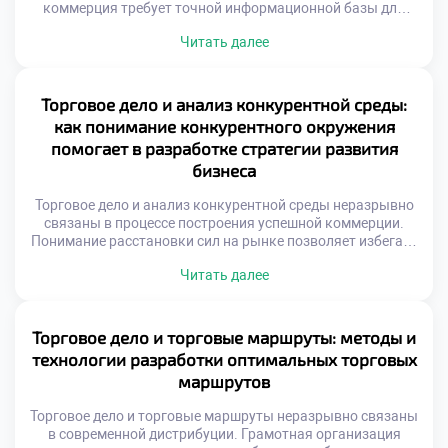
коммерция требует точной информационной базы для
принятия решений. Интуитивное управление уступает
Читать далее
место фактологическому подходу. Финансовые
показатели отражают реальное здоровье организации.
Без достоверных данных невозможно планировать
развитие эффективно. Отчетность трансформирует хаос
Торговое дело и анализ конкурентной среды:
операций в структурированную систему. Менеджеры
как понимание конкурентного окружения
получают ясную картину происходящих процессов.
помогает в разработке стратегии развития
Цифры становятся языком общения […]
бизнеса
Торговое дело и анализ конкурентной среды неразрывно
связаны в процессе построения успешной коммерции.
Понимание расстановки сил на рынке позволяет избегать
фатальных ошибок при планировании. Игнорирование
Читать далее
действий соперников превращает любую бизнес-
стратегию в опасную лотерею. Конкурентное окружение
представляет собой динамичную систему
взаимосвязанных участников обмена. Появление новых
Торговое дело и торговые маршруты: методы и
игроков или технологий мгновенно меняет правила
технологии разработки оптимальных торговых
ведения торговли. Адаптивность к внешним […]
маршрутов
Торговое дело и торговые маршруты неразрывно связаны
в современной дистрибуции. Грамотная организация