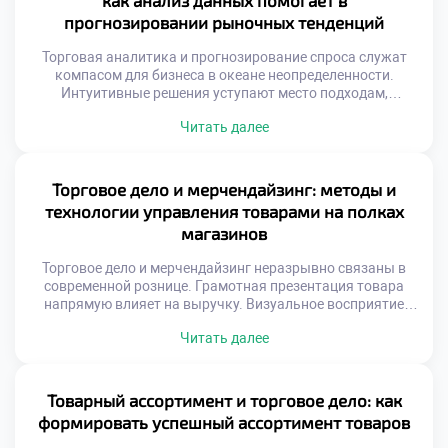
как анализ данных помогает в
результат. Автоматизация процессов освобождает […]
прогнозировании рыночных тенденций
Торговая аналитика и прогнозирование спроса служат
компасом для бизнеса в океане неопределенности.
Интуитивные решения уступают место подходам,
основанным на фактах и цифрах. Способность читать
Читать далее
информацию позволяет компаниям опережать изменения
рыночной конъюнктуры. Современная коммерция
генерирует колоссальные объемы сведений о
транзакциях и поведении покупателей. Без грамотной
Торговое дело и мерчендайзинг: методы и
интерпретации эти массивы остаются бесполезным
технологии управления товарами на полках
цифровым шумом. Аналитические инструменты
магазинов
превращают сырые […]
Торговое дело и мерчендайзинг неразрывно связаны в
современной рознице. Грамотная презентация товара
напрямую влияет на выручку. Визуальное восприятие
определяет выбор покупателя у полки. Пространство
Читать далее
магазина становится инструментом убеждения.
Хаотичная расстановка продукции снижает
коммерческий эффект. Психология потребителя диктует
правила размещения ассортимента. Взгляд человека
Товарный ассортимент и торговое дело: как
скользит по определенным траекториям. Золотые зоны
формировать успешный ассортимент товаров
привлекают максимальное внимание посетителей.