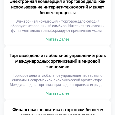
Электронная коммерция и торговое дело: как
компетенции формирует специальность «Торговое дело»
использование интернет-технологий меняет
сегодня. Эффективная стратегия начинается с понимания
бизнес-процессы
[…]
Электронная коммерция и торговое дело сегодня
образуют неразрывный симбиоз. Интернет-технологии
фундаментально трансформируют привычные модели
обмена благами. Цифровая среда стирает географические
Читать далее
и временные границы рынка. Бизнес-процессы
перестраиваются под требования онлайн-реальности.
Традиционные методы уступают место
автоматизированным решениям. Скорость принятия
Торговое дело и глобальное управление: роль
решений возрастает многократно благодаря данным.
международных организаций в мировой
Понимание этих изменений требует актуальных
экономике
профессиональных знаний. Специалисты должны
владеть инструментами цифровой экономики. […]
Торговое дело и глобальное управление неразрывно
связаны в современной экономической архитектуре.
Международные организации задают правила игры для
трансграничного обмена товарами. Без согласованных
Читать далее
стандартов мировая коммерция погрузилась бы в хаос
протекционизма. Понимание этих надгосударственных
механизмов необходимо каждому специалисту отрасли.
Глобальные институты формируют предсказуемую среду
Финансовая аналитика в торговом бизнесе:
для бизнеса. Мировая экономика функционирует как