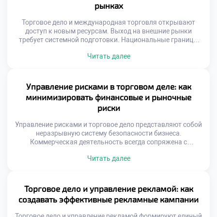
рынках
Торговое дело и международная торговля открывают
доступ к новым ресурсам. Выход на внешние рынки
требует системной подготовки. Национальные границы
перестают быть барьером для обмена. Глобализация
Читать далее
создает уникальные возможности для роста. Успех
зависит от адаптивности к чужой среде. Культурные
различия влияют на восприятие товаров. То, что
популярно дома, может не сработать за рубежом.
Управление рисками в торговом деле: как
Понимание менталитета иностранного […]
минимизировать финансовые и рыночные
риски
Управление рисками и торговое дело представляют собой
неразрывную систему безопасности бизнеса.
Коммерческая деятельность всегда сопряжена с
неопределенностью внешних факторов. Игнорирование
Читать далее
угроз ведет к неизбежным потерям капитала.
Профилактика проблем дешевле чем ликвидация
последствий. Системный подход защищает активы
предприятия надежно. Риски делятся на финансовые
Торговое дело и управление рекламой: как
рыночные и операционные. Каждый тип требует
создавать эффективные рекламные кампании
уникальных методов нейтрализации. Безопасность
торговли строится на […]
Торговое дело и управление рекламой формируют единый