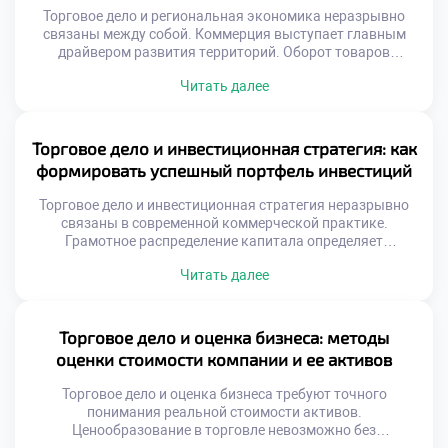
Торговое дело и региональная экономика неразрывно
связаны между собой. Коммерция выступает главным
драйвером развития территорий. Оборот товаров
формирует бюджетную базу субъектов федерации. Без
Читать далее
активной торговли регион не может процветать
устойчиво. Рыночные механизмы распределяют ресурсы
внутри области эффективно. Именно коммерческий
сектор создает рабочие места массово. Налоги от продаж
Торговое дело и инвестиционная стратегия: как
наполняют местные казны регулярно. Социальная
формировать успешный портфель инвестиций
инфраструктура зависит напрямую […]
Торговое дело и инвестиционная стратегия неразрывно
связаны в современной коммерческой практике.
Грамотное распределение капитала определяет
финансовую устойчивость торговой организации.
Читать далее
Предприниматели должны рассматривать прибыль как
инструмент для дальнейшего развития. Инвестиционный
подход трансформирует разовые сделки в системный
доход. Понимание этой связи отличает
Торговое дело и оценка бизнеса: методы
профессионального коммерсанта от случайного
оценки стоимости компании и ее активов
продавца. Формирование портфеля требует глубокого
анализа рыночной конъюнктуры и трендов. Вложения […]
Торговое дело и оценка бизнеса требуют точного
понимания реальной стоимости активов.
Ценообразование в торговле невозможно без