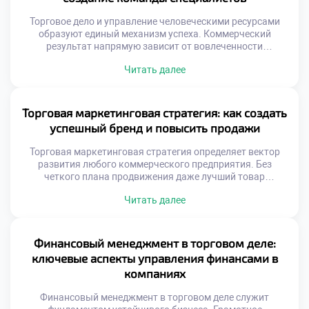
механизмы […]
Торговое дело и управление человеческими ресурсами
образуют единый механизм успеха. Коммерческий
результат напрямую зависит от вовлеченности
персонала. Люди являются главным активом любой
Читать далее
торговой организации. Эффективная команда создается
через системную работу с кадрами. Мотивация выходит
далеко за рамки денежных выплат. Психологический
климат определяет качество обслуживания клиентов.
Торговая маркетинговая стратегия: как создать
Подготовка управленцев требует специальных знаний в
успешный бренд и повысить продажи
области HR. Студенты осваивают […]
Торговая маркетинговая стратегия определяет вектор
развития любого коммерческого предприятия. Без
четкого плана продвижения даже лучший товар
останется незамеченным. Успешный бренд формируется
Читать далее
через системную работу с восприятием аудитории. Рост
продаж является закономерным результатом грамотного
позиционирования. Понимание основ маркетинга
необходимо каждому специалисту в сфере торговли.
Финансовый менеджмент в торговом деле:
Современный рынок перенасыщен предложениями и
ключевые аспекты управления финансами в
информационным шумом. Потребитель выбирает не
компаниях
просто продукт, […]
Финансовый менеджмент в торговом деле служит