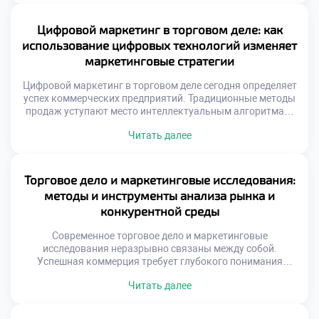
требует системного подхода и глубокого понимания
психологии потребителей. Бренд представляет собой
Цифровой маркетинг в торговом деле: как
совокупность обещаний, которые компания дает своим
использование цифровых технологий изменяет
клиентам ежедневно. […]
маркетинговые стратегии
Цифровой маркетинг в торговом деле сегодня определяет
успех коммерческих предприятий. Традиционные методы
продаж уступают место интеллектуальным алгоритмам.
Технологии меняют саму суть взаимодействия продавца и
Читать далее
покупателя. Рынок требует новых компетенций от
специалистов. Современная торговля невозможна без
глубокой интеграции онлайн-инструментов. Данные
стали главным активом компаний. Аналитика заменяет
Торговое дело и маркетинговые исследования:
интуитивные решения менеджеров. Стратегии строятся
методы и инструменты анализа рынка и
на точных метриках поведения клиентов. […]
конкурентной среды
Современное торговое дело и маркетинговые
исследования неразрывно связаны между собой.
Успешная коммерция требует глубокого понимания
рыночных процессов. Без точных данных торговля
Читать далее
превращается в хаотичный процесс. Аналитика
позволяет предвидеть изменения спроса заранее. Это
фундамент для принятия верных управленческих