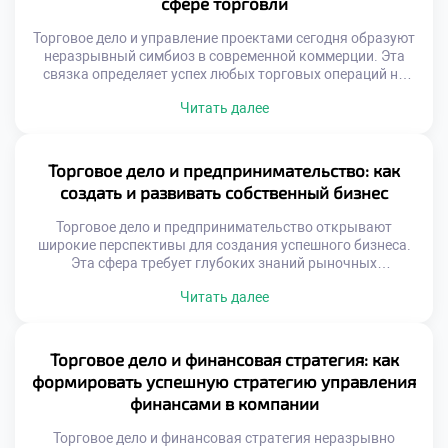
сфере торговли
Торговое дело и управление проектами сегодня образуют
неразрывный симбиоз в современной коммерции. Эта
связка определяет успех любых торговых операций на
рынке. Без четкого планирования даже простая закупка
Читать далее
товара превращается в хаос. Грамотное управление
проектами задает вектор развития для всего
предприятия. Оно позволяет систематизировать
процессы и избегать критических ошибок. Именно этот
Торговое дело и предпринимательство: как
синтез знаний делает специалиста ценным […]
создать и развивать собственный бизнес
Торговое дело и предпринимательство открывают
широкие перспективы для создания успешного бизнеса.
Эта сфера требует глубоких знаний рыночных
механизмов и управленческих навыков. Будущие
Читать далее
коммерсанты изучают основы экономики и правового
регулирования торговли. Грамотный подход гарантирует
устойчивость предприятия в условиях высокой
конкуренции. Понимание сути торговых процессов
Торговое дело и финансовая стратегия: как
является фундаментом любого коммерческого
формировать успешную стратегию управления
начинания. Современная торговля трансформируется под
финансами в компании
влиянием цифровых технологий […]
Торговое дело и финансовая стратегия неразрывно