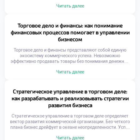
создает новые возможности. Современные коммерсанты
Читать далее
обязаны мыслить категориями международного обмена и
логистики. Изоляция от мировых процессов ведет к
стагнации локального бизнеса. Понимание глобальных
связей является обязательным условием
Торговое дело и финансы: как понимание
профессионализма. Международные цепочки поставок
финансовых процессов помогает в управлении
связывают производителей и потребителей разных
бизнесом
континентов. […]
Торговое дело и финансы представляют собой единую
экосистему коммерческого успеха. Невозможно
эффективно продавать товары без понимания денежных
потоков. Экономические показатели служат компасом
Читать далее
для управленческих решений. Прибыль является лишь
вершиной айсберга бизнес-процессов. Глубинные связи
между закупками и кассой определяют выживаемость.
Финансовая грамотность превращает интуицию в точный
Стратегическое управление в торговом деле:
расчет. Специальность готовит специалистов с
как разрабатывать и реализовывать стратегии
комплексным видением системы. Синергия дисциплин […]
развития бизнеса
Стратегическое управление в торговом деле определяет
вектор развития коммерческой организации. Без четкого
плана бизнес дрейфует в океане неопределенности. Успех
приходит лишь к тем, кто видит цель. Планирование
Читать далее
требует анализа внешней и внутренней среды. Рыночные