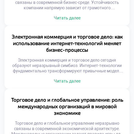
связаны в современной бизнес-среде. Устойчивость
компании напрямую зависит от грамотного
распределения ресурсов. Финансы выступают
Читать далее
кровеносной системой любого торгового предприятия.
Без четкого плана движение товаров превращается в
хаос. Стратегическое управление деньгами требует
системного подхода и глубоких знаний. Именно эти
Электронная коммерция и торговое дело: как
компетенции формирует специальность «Торговое дело»
использование интернет-технологий меняет
сегодня. Эффективная стратегия начинается с понимания
бизнес-процессы
[…]
Электронная коммерция и торговое дело сегодня
образуют неразрывный симбиоз. Интернет-технологии
фундаментально трансформируют привычные модели
обмена благами. Цифровая среда стирает географические
Читать далее
и временные границы рынка. Бизнес-процессы
перестраиваются под требования онлайн-реальности.
Традиционные методы уступают место
автоматизированным решениям. Скорость принятия
Торговое дело и глобальное управление: роль
решений возрастает многократно благодаря данным.
международных организаций в мировой
Понимание этих изменений требует актуальных
экономике
профессиональных знаний. Специалисты должны
владеть инструментами цифровой экономики. […]
Торговое дело и глобальное управление неразрывно
связаны в современной экономической архитектуре.