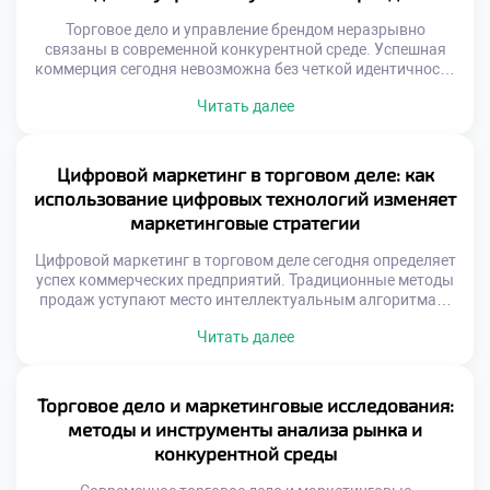
должен присутствовать там, где люди общаются. […]
Торговое дело и управление брендом неразрывно
связаны в современной конкурентной среде. Успешная
коммерция сегодня невозможна без четкой идентичности
и узнаваемости на рынке. Грамотное позиционирование
Читать далее
превращает обычный товар в желанный объект для
целевой аудитории покупателей. Управление репутацией
требует системного подхода и глубокого понимания
психологии потребителей. Бренд представляет собой
Цифровой маркетинг в торговом деле: как
совокупность обещаний, которые компания дает своим
использование цифровых технологий изменяет
клиентам ежедневно. […]
маркетинговые стратегии
Цифровой маркетинг в торговом деле сегодня определяет
успех коммерческих предприятий. Традиционные методы
продаж уступают место интеллектуальным алгоритмам.
Технологии меняют саму суть взаимодействия продавца и
Читать далее
покупателя. Рынок требует новых компетенций от
специалистов. Современная торговля невозможна без
глубокой интеграции онлайн-инструментов. Данные
стали главным активом компаний. Аналитика заменяет
Торговое дело и маркетинговые исследования:
интуитивные решения менеджеров. Стратегии строятся
методы и инструменты анализа рынка и
на точных метриках поведения клиентов. […]
конкурентной среды