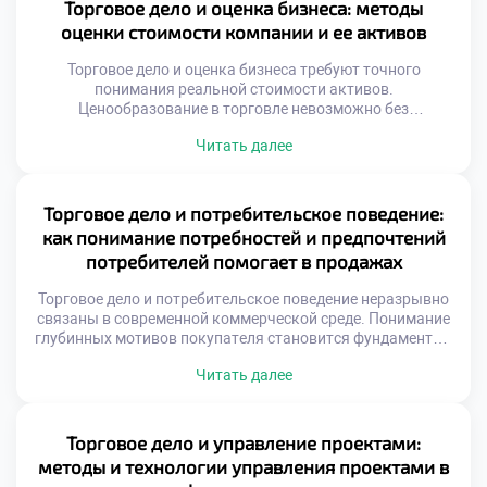
доход. Понимание этой связи отличает
Торговое дело и оценка бизнеса: методы
профессионального коммерсанта от случайного
оценки стоимости компании и ее активов
продавца. Формирование портфеля требует глубокого
анализа рыночной конъюнктуры и трендов. Вложения […]
Торговое дело и оценка бизнеса требуют точного
понимания реальной стоимости активов.
Ценообразование в торговле невозможно без
объективной экспертизы капитала. Рыночная
Читать далее
конъюнктура постоянно меняет номинальную цену
объектов. Справедливая стоимость отличается от
балансовых показателей учета. Инвесторы ищут
скрытый потенциал коммерческих структур. Экспертный
Торговое дело и потребительское поведение:
анализ раскрывает истинную экономическую суть
как понимание потребностей и предпочтений
предприятия. Грамотная оценка предотвращает
потребителей помогает в продажах
необоснованные финансовые потери. Специальность
формирует навыки […]
Торговое дело и потребительское поведение неразрывно
связаны в современной коммерческой среде. Понимание
глубинных мотивов покупателя становится фундаментом
любых успешных транзакций. Без этого знания продажи
Читать далее
превращаются в хаотичный процесс без стратегии.
Изучение предпочтений аудитории позволяет
выстраивать эффективные коммуникации с клиентами.
Продавец учится слышать невысказанные желания и
Торговое дело и управление проектами:
реагировать на скрытые потребности. Именно такой
методы и технологии управления проектами в
подход отличает профессионала от […]