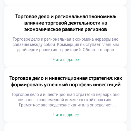
условия меняются с невероятной скоростью сегодня.
Гибкость стратегии становится залогом выживания
компании. Специальность «Торговое дело» формирует
Торговое дело и региональная экономика:
системное стратегическое мышление. Студенты учатся
влияние торговой деятельности на
[…]
экономическое развитие регионов
Торговое дело и региональная экономика неразрывно
связаны между собой. Коммерция выступает главным
драйвером развития территорий. Оборот товаров
формирует бюджетную базу субъектов федерации. Без
Читать далее
активной торговли регион не может процветать
устойчиво. Рыночные механизмы распределяют ресурсы
внутри области эффективно. Именно коммерческий
сектор создает рабочие места массово. Налоги от продаж
Торговое дело и инвестиционная стратегия: как
наполняют местные казны регулярно. Социальная
формировать успешный портфель инвестиций
инфраструктура зависит напрямую […]
Торговое дело и инвестиционная стратегия неразрывно
связаны в современной коммерческой практике.
Грамотное распределение капитала определяет
финансовую устойчивость торговой организации.
Читать далее
Предприниматели должны рассматривать прибыль как
инструмент для дальнейшего развития. Инвестиционный
подход трансформирует разовые сделки в системный