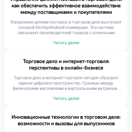
для устранения информационного шума. Студенты
как обеспечить эффективное взаимодействие
изучают принципы распределенных систем как базу
между поставщиками и покупателями
будущего. Образование адаптируется под […]
Управление цепями поставок в торговом деле выступает
основой бесперебойной коммерции. Эта система
связывает производителей товаров с конечными
потребителями. От качества логистических процессов
Читать далее
зависит доступность продукции на полках. Эффективное
взаимодействие партнеров требует четкой координации
действий. Сбои в одном звене цепи парализуют всю
систему. Грамотная организация потоков снижает
Торговое дело и интернет-торговля:
издержки и повышает прибыль. Подготовка
перспективы в онлайн-бизнесе
специалистов для этой сферы […]
Торговое дело и интернет-торговля сегодня образуют
единое цифровое пространство. Границы между
физическими магазинами и виртуальными витринами
стираются стремительно. Онлайн-формат открывает
Читать далее
доступ к глобальной аудитории без географических
ограничений. Перспективы развития электронной
коммерции выглядят практически безграничными для
новых игроков. Успех зависит от умения интегрировать
Инновационные технологии в торговом деле:
традиционные навыки в цифровую среду. Рынок труда
возможности и вызовы для выпускников
испытывает острую нехватку специалистов для e-
commerce. […]