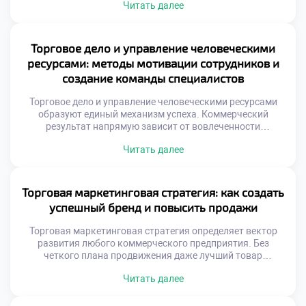
Читать далее
выходит за границы национальных рынков и объединяет
континенты. Специалист становится связующим звеном
между разными культурами и экономиками. Экспортные
и импортные операции требуют особых компетенций и
Торговое дело и управление человеческими
знаний. Образование формирует понимание мировых
ресурсами: методы мотивации сотрудников и
торговых потоков и правил. Студенты осваивают
создание команды специалистов
механизмы […]
Торговое дело и управление человеческими ресурсами
образуют единый механизм успеха. Коммерческий
результат напрямую зависит от вовлеченности
персонала. Люди являются главным активом любой
Читать далее
торговой организации. Эффективная команда создается
через системную работу с кадрами. Мотивация выходит
далеко за рамки денежных выплат. Психологический
климат определяет качество обслуживания клиентов.
Торговая маркетинговая стратегия: как создать
Подготовка управленцев требует специальных знаний в
успешный бренд и повысить продажи
области HR. Студенты осваивают […]
Торговая маркетинговая стратегия определяет вектор
развития любого коммерческого предприятия. Без
четкого плана продвижения даже лучший товар
останется незамеченным. Успешный бренд формируется
Читать далее
через системную работу с восприятием аудитории. Рост
продаж является закономерным результатом грамотного
позиционирования. Понимание основ маркетинга