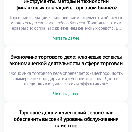
инструменты: методы и технологии
предложением. Эффективность склада […]
финансовых операций в торговом бизнесе
Торговые операции и финансовые инструменты образуют
кровеносную систему любого бизнеса. Товарные потоки
неразрывно связаны с движением денежных средств. Без
грамотного финансового обеспечения торговля
Читать далее
останавливается мгновенно. Эффективные расчеты
ускоряют оборачиваемость капитала предприятия.
Современные технологии трансформируют привычные
методы оплаты товаров. Управление ликвидностью
Экономика торгового дела: ключевые аспекты
становится ключевой задачей менеджера. Риски
экономической деятельности в сфере торговли
неплатежей требуют надежных механизмов защиты.
Финансовая дисциплина определяет выживаемость
Экономика торгового дела определяет жизнеспособность
компании […]
коммерческих предприятий в условиях рынка. Данная
дисциплина изучает законы эффективного
использования ограниченных ресурсов для получения
Читать далее
прибыли. Понимание экономических механизмов
отличает успешного предпринимателя от случайного
участника обмена. Торговая деятельность представляет
собой сложную систему хозяйственных связей и
Торговое дело и клиентский сервис: как
отношений. Каждый этап реализации товара сопряжен с
обеспечить высокий уровень обслуживания
затратами, рисками и потенциальным доходом. Баланс
клиентов
между этими […]