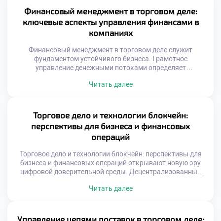
необходимо каждому специалисту в сфере торговли.
Финансовый менеджмент в торговом деле:
Современный рынок перенасыщен предложениями и
ключевые аспекты управления финансами в
информационным шумом. Потребитель выбирает не
компаниях
просто продукт, […]
Финансовый менеджмент в торговом деле служит
фундаментом устойчивого бизнеса. Грамотное
управление денежными потоками определяет
выживаемость предприятия. Без четкого контроля
Читать далее
ресурсов коммерция превращается в хаос.
Экономическая эффективность зависит от качества
принимаемых решений. Каждое действие руководителя
имеет стоимостное выражение и последствия. Понимание
Торговое дело и технологии блокчейн:
этой связи отличает профессионала от дилетанта.
перспективы для бизнеса и финансовых
Обучение финансовым дисциплинам формирует
операций
системное мышление. Студенты учатся видеть […]
Торговое дело и технологии блокчейн: перспективы для
бизнеса и финансовых операций открывают новую эру
цифровой доверительной среды. Децентрализованные
реестры меняют архитектуру коммерческих отношений
Читать далее
фундаментально. Посредники уступают место
алгоритмическим протоколам верификации данных.
Прозрачность транзакций становится технически
гарантированной нормой. Бизнес получает инструмент
Управление цепями поставок в торговом деле: