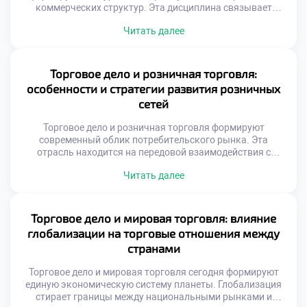
коммерческих структур. Эта дисциплина связывает
товарные потоки с внутренними операционными
Читать далее
процессами предприятия. Грамотное управление создает
добавочную стоимость на каждом этапе движения
продукции к конечному потребителю. Торговая среда
требует адаптации классических производственных
Торговое дело и розничная торговля:
методик под специфику сбыта. Менеджеры должны
особенности и стратегии развития розничных
синхронизировать закупки, логистику и предпродажную
сетей
подготовку товаров. Без системного […]
Торговое дело и розничная торговля формируют
современный облик потребительского рынка. Эта
отрасль находится на передовой взаимодействия с
покупателем. Именно здесь реализуются все
Читать далее
экономические замыслы производителей. Успех зависит
от грамотной организации конечных продаж. Сетевой
формат доминирует в текущей рыночной конъюнктуре.
Масштабирование бизнеса требует особых
Торговое дело и мировая торговля: влияние
управленческих подходов. Стандартизация процессов
глобализации на торговые отношения между
становится залогом стабильности качества. Клиент
странами
ожидает одинакового сервиса […]
Торговое дело и мировая торговля сегодня формируют
единую экономическую систему планеты. Глобализация
стирает границы между национальными рынками и