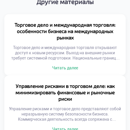
Другие материалы
Торговое дело и международная торговля:
особенности бизнеса на международных
рынках
Торговое дело и международная торговля открывают
доступ к новым ресурсам. Выход на внешние рынки
требует системной подготовки. Национальные границы
перестают быть барьером для обмена. Глобализация
Читать далее
создает уникальные возможности для роста. Успех
зависит от адаптивности к чужой среде. Культурные
различия влияют на восприятие товаров. То, что
популярно дома, может не сработать за рубежом.
Управление рисками в торговом деле: как
Понимание менталитета иностранного […]
минимизировать финансовые и рыночные
риски
Управление рисками и торговое дело представляют собой
неразрывную систему безопасности бизнеса.
Коммерческая деятельность всегда сопряжена с
неопределенностью внешних факторов. Игнорирование
Читать далее
угроз ведет к неизбежным потерям капитала.