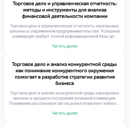
расширять ассортимент и географию. Хеджирование
Торговое дело и управленческая отчетность:
защищает маржу от внешних шоков. Понимание рынка
методы и инструменты для анализа
капитала отличает предпринимателя от […]
финансовой деятельности компании
Торговое дело и управленческая отчетность неразрывно
связаны в современном предпринимательстве. Успешная
коммерция требует точной информационной базы для
принятия решений. Интуитивное управление уступает
Читать далее
место фактологическому подходу. Финансовые
показатели отражают реальное здоровье организации.
Без достоверных данных невозможно планировать
развитие эффективно. Отчетность трансформирует хаос
Торговое дело и анализ конкурентной среды:
операций в структурированную систему. Менеджеры
как понимание конкурентного окружения
получают ясную картину происходящих процессов.
помогает в разработке стратегии развития
Цифры становятся языком общения […]
бизнеса
Торговое дело и анализ конкурентной среды неразрывно
связаны в процессе построения успешной коммерции.
Понимание расстановки сил на рынке позволяет избегать
фатальных ошибок при планировании. Игнорирование
Читать далее
действий соперников превращает любую бизнес-
стратегию в опасную лотерею. Конкурентное окружение
представляет собой динамичную систему