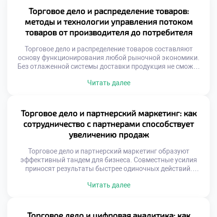
Такая система снижает затраты на продвижение товаров.
Торговое дело и распределение товаров:
Каждый участник становится амбассадором бренда.
методы и технологии управления потоком
Эффективность зависит от качества взаимоотношений.
товаров от производителя до потребителя
[…]
Торговое дело и распределение товаров составляют
основу функционирования любой рыночной экономики.
Без отлаженной системы доставки продукция не сможет
достичь своего конечного покупателя вовремя.
Читать далее
Грамотная организация потоков обеспечивает
доступность ассортимента в нужном месте и в требуемый
момент. Современная логистика трансформируется из
вспомогательной функции в стратегический инструмент
Торговое дело и партнерский маркетинг: как
бизнеса. Скорость оборачиваемости запасов напрямую
сотрудничество с партнерами способствует
влияет на финансовую устойчивость коммерческой […]
увеличению продаж
Торговое дело и партнерский маркетинг образуют
эффективный тандем для бизнеса. Совместные усилия
приносят результаты быстрее одиночных действий.
Модель сотрудничества переопределяет правила
Читать далее
коммерции. Взаимная выгода становится двигателем
прогресса. Рынок вознаграждает открытость к альянсам.
Система аффилированных отношений расширяет охват
аудитории. Затраты на привлечение клиентов снижаются.
Торговое дело и цифровая аналитика: как