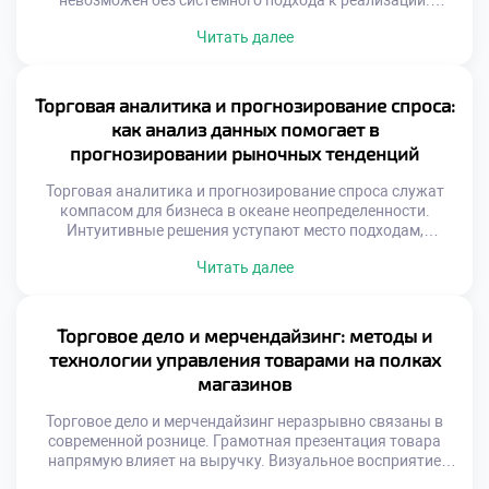
невозможен без системного подхода к реализации.
Хаотичные действия сотрудников ведут к упущенной
Читать далее
выгоде. Технологии позволяют превратить случайных
посетителей в постоянных покупателей. Эффективные
методики увеличивают средний чек магазина.
Управление сбытом требует четкой стратегии и контроля.
Торговая аналитика и прогнозирование спроса:
Каждое взаимодействие с клиентом должно приносить
как анализ данных помогает в
результат. Автоматизация процессов освобождает […]
прогнозировании рыночных тенденций
Торговая аналитика и прогнозирование спроса служат
компасом для бизнеса в океане неопределенности.
Интуитивные решения уступают место подходам,
основанным на фактах и цифрах. Способность читать
Читать далее
информацию позволяет компаниям опережать изменения
рыночной конъюнктуры. Современная коммерция
генерирует колоссальные объемы сведений о
транзакциях и поведении покупателей. Без грамотной
Торговое дело и мерчендайзинг: методы и
интерпретации эти массивы остаются бесполезным
технологии управления товарами на полках
цифровым шумом. Аналитические инструменты
магазинов
превращают сырые […]
Торговое дело и мерчендайзинг неразрывно связаны в
современной рознице. Грамотная презентация товара
напрямую влияет на выручку. Визуальное восприятие
определяет выбор покупателя у полки. Пространство