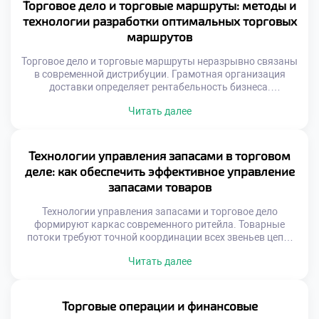
взаимосвязанных участников обмена. Появление новых
Торговое дело и торговые маршруты: методы и
игроков или технологий мгновенно меняет правила
технологии разработки оптимальных торговых
ведения торговли. Адаптивность к внешним […]
маршрутов
Торговое дело и торговые маршруты неразрывно связаны
в современной дистрибуции. Грамотная организация
доставки определяет рентабельность бизнеса.
Оптимизация путей снижает операционные издержки
Читать далее
компании. Скорость оборачиваемости товаров напрямую
зависит от логистики. Хаотичные перемещения
уничтожают маржинальность продаж.
Геопозиционирование изменило принципы планирования
Технологии управления запасами в торговом
перевозок. Спутниковые данные позволяют видеть
деле: как обеспечить эффективное управление
ситуацию мгновенно. Алгоритмы учитывают пробки и
запасами товаров
погодные условия. Динамическая корректировка курса
экономит […]
Технологии управления запасами и торговое дело
формируют каркас современного ритейла. Товарные
потоки требуют точной координации всех звеньев цепи.
Избыток продукции замораживает оборотный капитал
Читать далее
предприятия. Дефицит же приводит к прямой потере
выручки и лояльности. Баланс между наличием и
затратами является главной целью. Автоматизация
процессов исключает человеческие ошибки учета.
Торговые операции и финансовые
Информационные системы синхронизируют спрос с