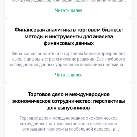
Международные организации задают правила игры для
трансграничного обмена товарами. Без согласованных
Читать далее
стандартов мировая коммерция погрузилась бы в хаос
протекционизма. Понимание этих надгосударственных
механизмов необходимо каждому специалисту отрасли.
Глобальные институты формируют предсказуемую среду
Финансовая аналитика в торговом бизнесе:
для бизнеса. Мировая экономика функционирует как
методы и инструменты для анализа
сложная взаимосвязанная система. Национальные
финансовых данных
рынки зависят […]
Финансовая аналитика в торговом бизнесе превращает
сырые цифры в стратегические решения. Без глубокого
исследования данных управление компанией напоминает
движение вслепую. Именно аналитический подход
Читать далее
отделяет успешные предприятия от убыточных.
Современная коммерция генерирует огромные массивы
информации ежедневно. Умение структурировать эти
потоки является критически важным навыком. Аналитик
Торговое дело и международное
выступает переводчиком с языка цифр на язык бизнеса.
экономическое сотрудничество: перспективы
Освоение методов оценки […]
для выпускников
Торговое дело и международное экономическое
сотрудничество: перспективы для выпускников
открывают горизонты глобальной карьеры в
современной геополитической реальности. Коммерция