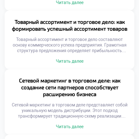
Читать далее
магазина становится инструментом убеждения.
Хаотичная расстановка продукции снижает
коммерческий эффект. Психология потребителя диктует
правила размещения ассортимента. Взгляд человека
Товарный ассортимент и торговое дело: как
скользит по определенным траекториям. Золотые зоны
формировать успешный ассортимент товаров
привлекают максимальное внимание посетителей.
Цветовые сочетания управляют […]
Товарный ассортимент и торговое дело составляют
основу коммерческого успеха предприятия. Грамотная
структура предложения определяет прибыльность
магазина напрямую. Покупатель голосует рублем за
Читать далее
нужные ему позиции. Ошибки в подборе товаров ведут к
замораживанию средств. Баланс между шириной и
глубиной номенклатуры важен. Ассортимент должен
отражать потребности целевой аудитории. Рынок диктует
Сетевой маркетинг в торговом деле: как
свои правила формирования матрицы. Статичный подход
создание сети партнеров способствует
губителен для […]
расширению бизнеса
Сетевой маркетинг в торговом деле представляет собой
уникальную модель дистрибуции. Этот подход
трансформирует традиционную схему реализации
продукции. Вместо посредников выступают независимые
Читать далее
партнеры. Бизнес расширяется за счет человеческих
связей. Личные рекомендации заменяют массовую
рекламу. Доверие между людьми ускоряет продажи.