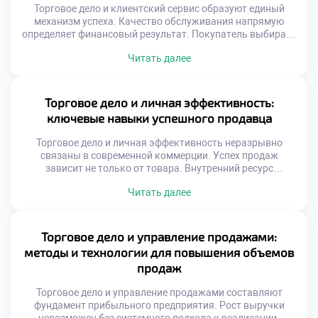
Торговое дело и клиентский сервис образуют единый
механизм успеха. Качество обслуживания напрямую
определяет финансовый результат. Покупатель выбирает
не только товар, но и отношение. Эмоциональный
Читать далее
комфорт становится конкурентным преимуществом.
Лояльность строится на позитивном опыте
взаимодействия. Стандарты сервиса эволюционируют
вместе с обществом. Ожидания потребителей растут
Торговое дело и личная эффективность:
ежегодно. Скорость реакции ценится выше формальной
ключевые навыки успешного продавца
вежливости. Персонализация заменяет шаблонные
скрипты. Искренность […]
Торговое дело и личная эффективность неразрывно
связаны в современной коммерции. Успех продаж
зависит не только от товара. Внутренний ресурс
специалиста определяет результат сделки. Выгорание
Читать далее
снижает продуктивность даже опытных сотрудников.
Самоорганизация помогает справляться с высоким
темпом. Эмоциональный интеллект важнее
механического знания скриптов. Клиент чувствует
Торговое дело и управление продажами:
искренность и заинтересованность продавца.
методы и технологии для повышения объемов
Личностный рост напрямую влияет на доход.
продаж
Профессионализм строится […]
Торговое дело и управление продажами составляют
фундамент прибыльного предприятия. Рост выручки