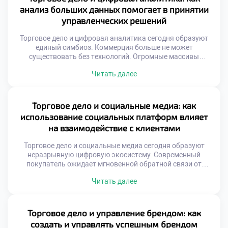
Оплата производится за конкретный результат. Риски
анализ больших данных помогает в принятии
распределяются между участниками сети.
управленческих решений
Эффективность бюджета […]
Торговое дело и цифровая аналитика сегодня образуют
единый симбиоз. Коммерция больше не может
существовать без технологий. Огромные массивы
информации генерируются ежесекундно. Умение
Читать далее
извлекать смысл из шума критично. Управленческие
решения теперь опираются на факты. Интуиция уступает
место точным алгоритмам. Цифровой след клиента
рассказывает о потребностях. Бизнес-процессы
Торговое дело и социальные медиа: как
становятся прозрачными благодаря данным.
использование социальных платформ влияет
Конкуренция сместилась в плоскость информационных
на взаимодействие с клиентами
систем. […]
Торговое дело и социальные медиа сегодня образуют
неразрывную цифровую экосистему. Современный
покупатель ожидает мгновенной обратной связи от
брендов. Традиционные методы коммуникации уступают
Читать далее
место диалогам онлайн. Социальные платформы стали
главной витриной для товаров. Здесь формируется
первое впечатление о компании. Скорость реакции
определяет лояльность аудитории. Игнорирование
Торговое дело и управление брендом: как
комментариев равносильно потере клиентов. Бизнес
создать и управлять успешным брендом