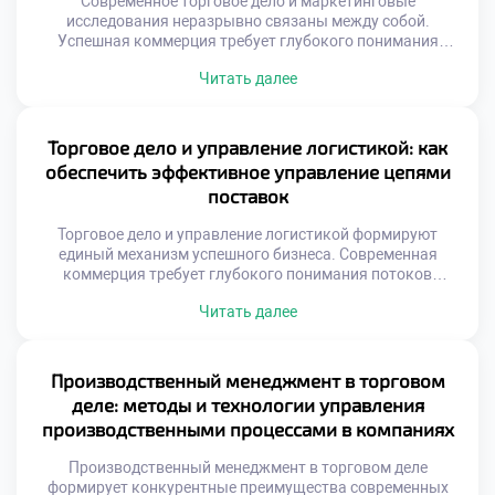
Современное торговое дело и маркетинговые
исследования неразрывно связаны между собой.
Успешная коммерция требует глубокого понимания
рыночных процессов. Без точных данных торговля
Читать далее
превращается в хаотичный процесс. Аналитика
позволяет предвидеть изменения спроса заранее. Это
фундамент для принятия верных управленческих
решений. Рынок постоянно меняется под воздействием
Торговое дело и управление логистикой: как
множества факторов. Игнорирование этих сигналов
обеспечить эффективное управление цепями
ведет к неизбежным убыткам. Грамотный специалист
поставок
умеет […]
Торговое дело и управление логистикой формируют
единый механизм успешного бизнеса. Современная
коммерция требует глубокого понимания потоков
товаров. Без грамотной организации поставок торговля
Читать далее
теряет смысл. Эта связь определяет
конкурентоспособность любой компании на рынке.
Студенты изучают методы оптимизации движения
материальных ценностей. Знание логистики становится
Производственный менеджмент в торговом
обязательным навыком для специалиста. Эффективные
деле: методы и технологии управления
цепи поставок снижают издержки предприятия. Скорость
производственными процессами в компаниях
доставки напрямую […]
Производственный менеджмент в торговом деле
формирует конкурентные преимущества современных