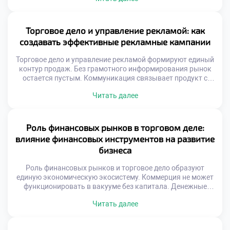
Профилактика проблем дешевле чем ликвидация
последствий. Системный подход защищает активы
предприятия надежно. Риски делятся на финансовые
Торговое дело и управление рекламой: как
рыночные и операционные. Каждый тип требует
создавать эффективные рекламные кампании
уникальных методов нейтрализации. Безопасность
торговли строится на […]
Торговое дело и управление рекламой формируют единый
контур продаж. Без грамотного информирования рынок
остается пустым. Коммуникация связывает продукт с
потребностью аудитории. Рекламный бюджет требует
Читать далее
стратегического распределения ресурсов. Хаотичные
сообщения растворяются в информационном шуме.
Эффективность кампании измеряется конкретными
показателями. Творчество подчиняется коммерческим
Роль финансовых рынков в торговом деле:
целям бизнеса. Эмоциональный резонанс усиливает
влияние финансовых инструментов на развитие
рациональные аргументы. Целостность образа важнее
бизнеса
отдельных креативов. Успех приходит […]
Роль финансовых рынков и торговое дело образуют
единую экономическую экосистему. Коммерция не может
функционировать в вакууме без капитала. Денежные
потоки питают товарные операции ежедневно.
Читать далее
Финансовые инструменты служат кровеносной системой
бизнеса. Доступ к ликвидности определяет масштаб
торговой деятельности. Инвестиции позволяют