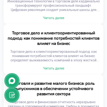
Инновационные технологии в торговом деле кардинально
трансформируют профессиональный ландшафт.
Цифровая революция создает уникальные шансы для
амбициозных специалистов. Молодые кадры становятся
Читать далее
главными бенефициарами технологического прогресса.
Технический прогресс одновременно открывает двери и
ставит барьеры. Автоматизация требует постоянного
обновления знаний и навыков. Выпускники должны
Торговое дело и клиентоориентированный
балансировать между использованием инструментов и
подход: как понимание потребностей клиентов
развитием личности. Адаптивность к новшествам
влияет на бизнес
определяет траекторию карьерного роста. […]
Торговое дело и клиентоориентированный подход: как
понимание потребностей клиентов влияет на бизнес
определяет выживаемость компаний в эпоху жесткой
конкуренции. Современный рынок перенасыщен
Читать далее
предложениями, поэтому борьба идет за внимание
человека. Успех зависит не от товара, а от качества
взаимодействия с покупателем. Бизнес перестает быть
безликим механизмом обмена ценностями. Фокус
Торговля и развитие малого бизнеса: роль
смещается с продукта на решение проблем аудитории. […]
выпускников в обеспечении устойчивого
развития сектора
Торговое дело и финансовая отчетность неразрывно
связаны в современной коммерции. Цифры в документах