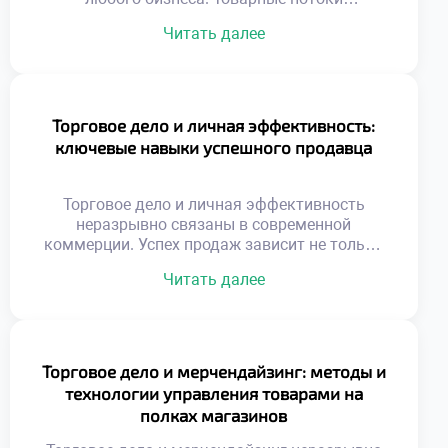
неразрывно связаны с движением денежных
Читать далее
средств. Без грамотного финансового
обеспечения торговля останавливается
мгновенно. Эффективные расчеты ускоряют
оборачиваемость капитала предприятия.
Современные технологии трансформируют
Торговое дело и личная эффективность:
привычные методы оплаты товаров.
ключевые навыки успешного продавца
Управление ликвидностью становится
ключевой задачей менеджера. Риски
неплатежей требуют надежных механизмов
Торговое дело и личная эффективность
защиты. Финансовая дисциплина определяет
неразрывно связаны в современной
выживаемость компании […]
коммерции. Успех продаж зависит не только
от товара. Внутренний ресурс специалиста
Читать далее
определяет результат сделки. Выгорание
снижает продуктивность даже опытных
сотрудников. Самоорганизация помогает
справляться с высоким темпом.
Эмоциональный интеллект важнее
Торговое дело и мерчендайзинг: методы и
механического знания скриптов. Клиент
технологии управления товарами на
чувствует искренность и заинтересованность
полках магазинов
продавца. Личностный рост напрямую
влияет на доход. Профессионализм строится