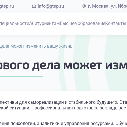
tep.ru
info@gtep.ru
г. Москва, ул. Иб
пециальности
Абитуриентам
Высшее образование
Контакты
 дела может изменить вашу жизнь
ового дела может из
пективы для самореализации и стабильного будущего. Эт
ской ситуации. Профессиональная подготовка закладывае
ния психологии, аналитики и управления ресурсами. Обуч