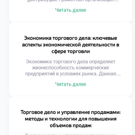
доставки определяет рентабельность
Читать далее
бизнеса. Оптимизация путей снижает
операционные издержки компании. Скорость
оборачиваемости товаров напрямую зависит
от логистики. Хаотичные перемещения
уничтожают маржинальность продаж.
Экономика торгового дела: ключевые
Геопозиционирование изменило принципы
аспекты экономической деятельности в
планирования перевозок. Спутниковые
сфере торговли
данные позволяют видеть ситуацию
мгновенно. Алгоритмы учитывают пробки и
Экономика торгового дела определяет
погодные условия. Динамическая
жизнеспособность коммерческих
корректировка курса экономит […]
предприятий в условиях рынка. Данная
дисциплина изучает законы эффективного
Читать далее
использования ограниченных ресурсов для
получения прибыли. Понимание
экономических механизмов отличает
успешного предпринимателя от случайного
участника обмена. Торговая деятельность
Торговое дело и управление продажами:
представляет собой сложную систему
методы и технологии для повышения
хозяйственных связей и отношений. Каждый
объемов продаж
этап реализации товара сопряжен с
затратами, рисками и потенциальным