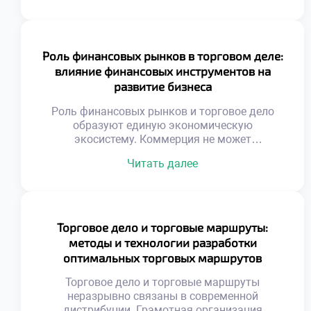
Глобализация создает уникальные
возможности для роста. Успех зависит от
адаптивности к чужой среде. Культурные
различия влияют на восприятие товаров. То,
Роль финансовых рынков в торговом деле:
что популярно дома, может не сработать за
влияние финансовых инструментов на
рубежом. Понимание менталитета
развитие бизнеса
иностранного […]
Роль финансовых рынков и торговое дело
образуют единую экономическую
экосистему. Коммерция не может
функционировать в вакууме без капитала.
Читать далее
Денежные потоки питают товарные операции
ежедневно. Финансовые инструменты служат
кровеносной системой бизнеса. Доступ к
ликвидности определяет масштаб торговой
деятельности. Инвестиции позволяют
Торговое дело и торговые маршруты:
расширять ассортимент и географию.
методы и технологии разработки
Хеджирование защищает маржу от внешних
оптимальных торговых маршрутов
шоков. Понимание рынка капитала отличает
предпринимателя от […]
Торговое дело и торговые маршруты
неразрывно связаны в современной
дистрибуции. Грамотная организация