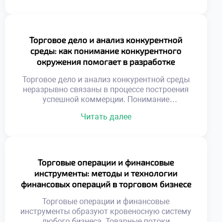
бюджет требует стратегического
распределения ресурсов. Хаотичные
сообщения растворяются в информационном
шуме. Эффективность кампании измеряется
Торговое дело и анализ конкурентной
конкретными показателями. Творчество
среды: как понимание конкурентного
подчиняется коммерческим целям бизнеса.
окружения помогает в разработке
Эмоциональный резонанс усиливает
стратегии развития бизнеса
рациональные аргументы. Целостность
Торговое дело и анализ конкурентной среды
образа важнее отдельных креативов. Успех
неразрывно связаны в процессе построения
приходит […]
успешной коммерции. Понимание
расстановки сил на рынке позволяет
Читать далее
избегать фатальных ошибок при
планировании. Игнорирование действий
соперников превращает любую бизнес-
стратегию в опасную лотерею. Конкурентное
окружение представляет собой динамичную
Торговые операции и финансовые
систему взаимосвязанных участников
инструменты: методы и технологии
обмена. Появление новых игроков или
финансовых операций в торговом бизнесе
технологий мгновенно меняет правила
ведения торговли. Адаптивность к внешним
Торговые операции и финансовые
[…]
инструменты образуют кровеносную систему
любого бизнеса. Товарные потоки