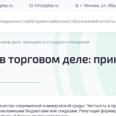
tep.ru
info@gtep.ru
г. Москва, ул. Иб
пециальности
Абитуриентам
Высшее образование
Контакты
говом деле: принципы и стандарты поведения
в торговом деле: пр
ачество современной коммерческой среды. Честность и п
 рекламными бюджетами или скидками. Репутация формиру