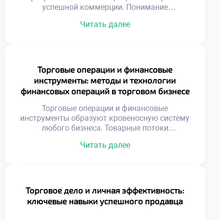
приходит […]
успешной коммерции. Понимание
расстановки сил на рынке позволяет
Читать далее
избегать фатальных ошибок при
планировании. Игнорирование действий
соперников превращает любую бизнес-
стратегию в опасную лотерею. Конкурентное
окружение представляет собой динамичную
Торговые операции и финансовые
систему взаимосвязанных участников
инструменты: методы и технологии
обмена. Появление новых игроков или
финансовых операций в торговом бизнесе
технологий мгновенно меняет правила
ведения торговли. Адаптивность к внешним
Торговые операции и финансовые
[…]
инструменты образуют кровеносную систему
любого бизнеса. Товарные потоки
неразрывно связаны с движением денежных
Читать далее
средств. Без грамотного финансового
обеспечения торговля останавливается
мгновенно. Эффективные расчеты ускоряют
оборачиваемость капитала предприятия.
Современные технологии трансформируют
Торговое дело и личная эффективность:
привычные методы оплаты товаров.
ключевые навыки успешного продавца
Управление ликвидностью становится
ключевой задачей менеджера. Риски