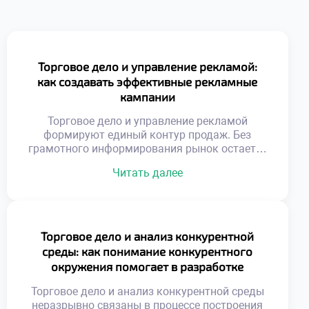
Торговое дело и управление рекламой:
как создавать эффективные рекламные
кампании
Торговое дело и управление рекламой
формируют единый контур продаж. Без
грамотного информирования рынок остается
пустым. Коммуникация связывает продукт с
Читать далее
потребностью аудитории. Рекламный
бюджет требует стратегического
распределения ресурсов. Хаотичные
сообщения растворяются в информационном
шуме. Эффективность кампании измеряется
Торговое дело и анализ конкурентной
конкретными показателями. Творчество
среды: как понимание конкурентного
подчиняется коммерческим целям бизнеса.
окружения помогает в разработке
Эмоциональный резонанс усиливает
стратегии развития бизнеса
рациональные аргументы. Целостность
Торговое дело и анализ конкурентной среды
образа важнее отдельных креативов. Успех
неразрывно связаны в процессе построения