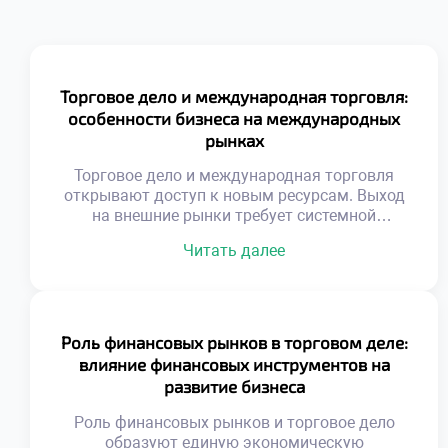
Торговое дело и международная торговля:
особенности бизнеса на международных
рынках
Торговое дело и международная торговля
открывают доступ к новым ресурсам. Выход
на внешние рынки требует системной
подготовки. Национальные границы
Читать далее
перестают быть барьером для обмена.
Глобализация создает уникальные
возможности для роста. Успех зависит от
адаптивности к чужой среде. Культурные
различия влияют на восприятие товаров. То,
Роль финансовых рынков в торговом деле:
что популярно дома, может не сработать за
влияние финансовых инструментов на
рубежом. Понимание менталитета
развитие бизнеса
иностранного […]
Роль финансовых рынков и торговое дело
образуют единую экономическую