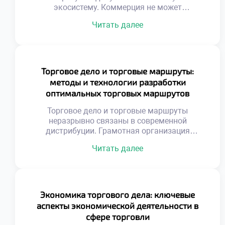
экосистему. Коммерция не может
функционировать в вакууме без капитала.
Читать далее
Денежные потоки питают товарные операции
ежедневно. Финансовые инструменты служат
кровеносной системой бизнеса. Доступ к
ликвидности определяет масштаб торговой
деятельности. Инвестиции позволяют
Торговое дело и торговые маршруты:
расширять ассортимент и географию.
методы и технологии разработки
Хеджирование защищает маржу от внешних
оптимальных торговых маршрутов
шоков. Понимание рынка капитала отличает
предпринимателя от […]
Торговое дело и торговые маршруты
неразрывно связаны в современной
дистрибуции. Грамотная организация
доставки определяет рентабельность
Читать далее
бизнеса. Оптимизация путей снижает
операционные издержки компании. Скорость
оборачиваемости товаров напрямую зависит
от логистики. Хаотичные перемещения
уничтожают маржинальность продаж.
Экономика торгового дела: ключевые
Геопозиционирование изменило принципы
аспекты экономической деятельности в
планирования перевозок. Спутниковые
сфере торговли
данные позволяют видеть ситуацию