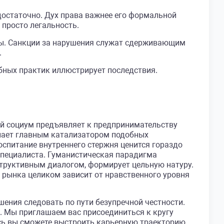
достаточно. Дух права важнее его формальной
 просто легальность.
тны. Санкции за нарушения служат сдерживающим
.
ебных практик иллюстрирует последствия.
ый социум предъявляет к предпринимательству
упает главным катализатором подобных
спитание внутреннего стержня ценится гораздо
специалиста. Гуманистическая парадигма
структивным диалогом, формирует цельную натуру.
 рынка целиком зависит от нравственного уровня
ия следовать по пути безупречной честности.
. Мы приглашаем вас присоединиться к кругу
ь вы сможете выстроить карьерную траекторию,