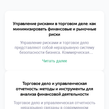
Управление рисками в торговом деле: как
минимизировать финансовые и рыночные
риски
Управление рисками и торговое дело
представляют собой неразрывную систему
безопасности бизнеса. Коммерческая
деятельность всегда сопряжена с
Читать далее
неопределенностью внешних факторов.
Игнорирование угроз ведет к неизбежным
потерям капитала. Профилактика проблем
дешевле чем ликвидация последствий.
Системный подход защищает активы
Торговое дело и управленческая
предприятия надежно. Риски делятся на
отчетность: методы и инструменты для
финансовые рыночные и операционные.
анализа финансовой деятельности
Каждый тип требует уникальных методов
компании
нейтрализации. Безопасность торговли
Торговое дело и управленческая отчетность
строится на […]
неразрывно связаны в современном