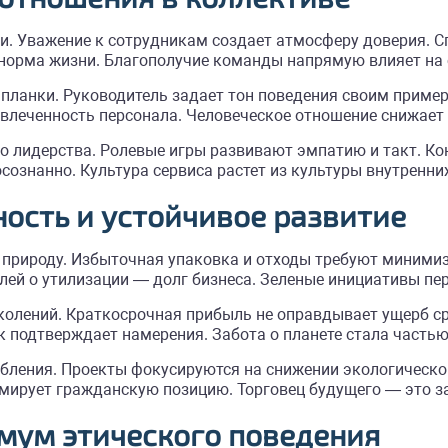
жи. Уважение к сотрудникам создает атмосферу доверия. 
норма жизни. Благополучие команды напрямую влияет на 
 планки. Руководитель задает тон поведения своим прим
влеченность персонала. Человеческое отношение снижает 
 лидерства. Ролевые игры развивают эмпатию и такт. Ко
ознанно. Культура сервиса растет из культуры внутренни
ность и устойчивое развитие
на природу. Избыточная упаковка и отходы требуют миним
лей о утилизации — долг бизнеса. Зеленые инициативы пе
колений. Краткосрочная прибыль не оправдывает ущерб с
к подтверждает намерения. Забота о планете стала часть
бления. Проекты фокусируются на снижении экологическог
мирует гражданскую позицию. Торговец будущего — это 
мум этического поведения