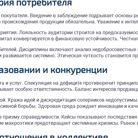
ерия потребителя
 покупателя. Введение в заблуждение подрывает основы 
 происхождения продукции обязательна. Уважение к интел
иятия. Лояльность аудитории строится на предсказуемос
итал конвертируется в финансовую устойчивость. Честная
ителей. Дисциплины включают анализ недобросовестных п
 развивается системно. Этическая чуткость становится 
азовании и конкуренции
а и услуг. Спекуляция на дефиците противоречит принцип
вает особую ответственность. Баланс интересов продавца
ой. Кража идей и дискредитация соперников недопустимы.
ссивной борьбы. Здоровая среда рождает инновации и каче
з призму справедливости. Кейсы показывают последствия 
 макроэтики предотвращает системные кризисы. Рынок во
 отношения в коллективе