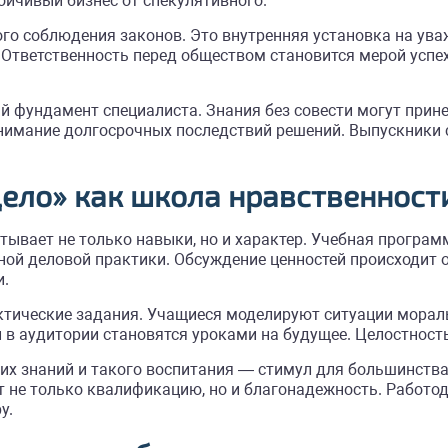
йчивый бизнес от спекулятивного.
о соблюдения законов. Это внутренняя установка на уваж
 Ответственность перед обществом становится мерой усп
 фундамент специалиста. Знания без совести могут прин
нимание долгосрочных последствий решений. Выпускники 
дело» как школа нравственност
тывает не только навыки, но и характер. Учебная програм
ой деловой практики. Обсуждение ценностей происходит 
и.
тические задания. Учащиеся моделируют ситуации мораль
в аудитории становятся уроками на будущее. Целостность
х знаний и такого воспитания — стимул для большинства
 не только квалификацию, но и благонадежность. Работо
у.