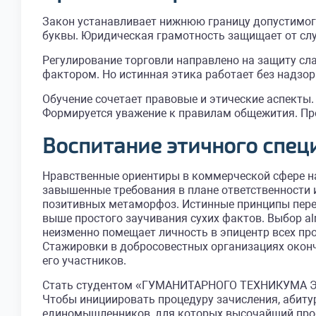
Закон устанавливает нижнюю границу допустимого
буквы. Юридическая грамотность защищает от слу
Регулирование торговли направлено на защиту сл
фактором. Но истинная этика работает без надзо
Обучение сочетает правовые и этические аспекты.
Формируется уважение к правилам общежития. Про
Воспитание этичного спец
Нравственные ориентиры в коммерческой сфере н
завышенные требования в плане ответственности 
позитивных метаморфоз. Истинные принципы перед
выше простого заучивания сухих фактов. Выбор a
неизменно помещает личность в эпицентр всех пр
Стажировки в добросовестных организациях оконч
его участников.
Стать студентом «ГУМАНИТАРНОГО ТЕХНИКУМА ЭКО
Чтобы инициировать процедуру зачисления, абиту
единомышленников, для которых высочайший проф