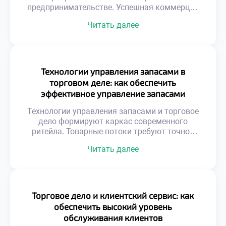
предпринимательстве. Успешная коммерция
требует точной информационной базы для
Читать далее
принятия решений. Интуитивное управление
уступает место фактологическому подходу.
Финансовые показатели отражают реальное
здоровье организации. Без достоверных
данных невозможно планировать развитие
Технологии управления запасами в
эффективно. Отчетность трансформирует
торговом деле: как обеспечить
хаос операций в структурированную систему.
эффективное управление запасами
Менеджеры получают ясную картину
товаров
происходящих процессов. Цифры становятся
Технологии управления запасами и торговое
языком общения […]
дело формируют каркас современного
ритейла. Товарные потоки требуют точной
координации всех звеньев цепи. Избыток
Читать далее
продукции замораживает оборотный капитал
предприятия. Дефицит же приводит к прямой
потере выручки и лояльности. Баланс между
наличием и затратами является главной
целью. Автоматизация процессов исключает
Торговое дело и клиентский сервис: как
человеческие ошибки учета.
обеспечить высокий уровень
Информационные системы синхронизируют
обслуживания клиентов
спрос с предложением. Эффективность