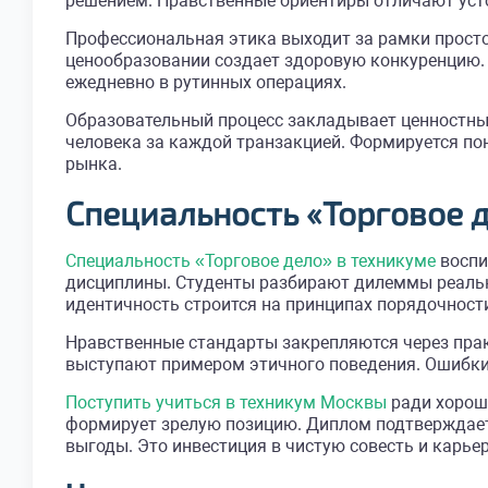
решением. Нравственные ориентиры отличают усто
Профессиональная этика выходит за рамки простог
ценообразовании создает здоровую конкуренцию.
ежедневно в рутинных операциях.
Образовательный процесс закладывает ценностный
человека за каждой транзакцией. Формируется по
рынка.
Специальность «Торговое 
Специальность «Торговое дело» в техникуме
воспи
дисциплины. Студенты разбирают дилеммы реальн
идентичность строится на принципах порядочност
Нравственные стандарты закрепляются через прак
выступают примером этичного поведения. Ошибки 
Поступить учиться в техникум Москвы
ради хороши
формирует зрелую позицию. Диплом подтверждает
выгоды. Это инвестиция в чистую совесть и карьер