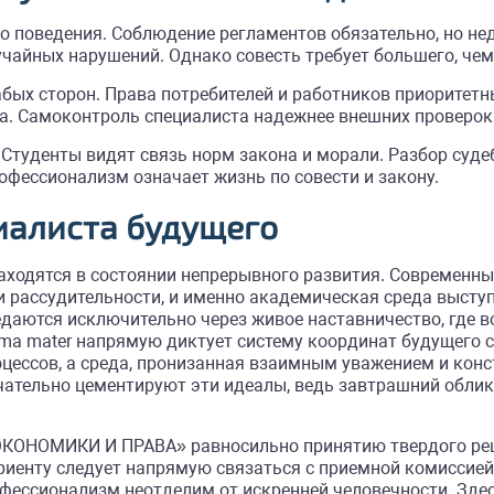
 поведения. Соблюдение регламентов обязательно, но не
чайных нарушений. Однако совесть требует большего, чем
абых сторон. Права потребителей и работников приорите
ра. Самоконтроль специалиста надежнее внешних проверок
 Студенты видят связь норм закона и морали. Разбор суд
фессионализм означает жизнь по совести и закону.
иалиста будущего
аходятся в состоянии непрерывного развития. Современн
и рассудительности, и именно академическая среда выст
аются исключительно через живое наставничество, где во
lma mater напрямую диктует систему координат будущего 
оцессов, а среда, пронизанная взаимным уважением и кон
ательно цементируют эти идеалы, ведь завтрашний облик
НОМИКИ И ПРАВА» равносильно принятию твердого решен
риенту следует напрямую связаться с приемной комиссией
ессионализм неотделим от искренней человечности. Здес