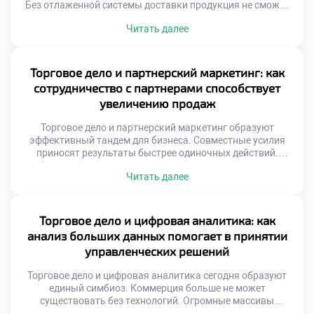
Без отлаженной системы доставки продукция не сможет
достичь своего конечного покупателя вовремя.
Читать далее
Грамотная организация потоков обеспечивает
доступность ассортимента в нужном месте и в требуемый
момент. Современная логистика трансформируется из
вспомогательной функции в стратегический инструмент
Торговое дело и партнерский маркетинг: как
бизнеса. Скорость оборачиваемости запасов напрямую
сотрудничество с партнерами способствует
влияет на финансовую устойчивость коммерческой […]
увеличению продаж
Торговое дело и партнерский маркетинг образуют
эффективный тандем для бизнеса. Совместные усилия
приносят результаты быстрее одиночных действий.
Модель сотрудничества переопределяет правила
Читать далее
коммерции. Взаимная выгода становится двигателем
прогресса. Рынок вознаграждает открытость к альянсам.
Система аффилированных отношений расширяет охват
аудитории. Затраты на привлечение клиентов снижаются.
Торговое дело и цифровая аналитика: как
Оплата производится за конкретный результат. Риски
анализ больших данных помогает в принятии
распределяются между участниками сети.
управленческих решений
Эффективность бюджета […]
Торговое дело и цифровая аналитика сегодня образуют
единый симбиоз. Коммерция больше не может
существовать без технологий. Огромные массивы
информации генерируются ежесекундно. Умение