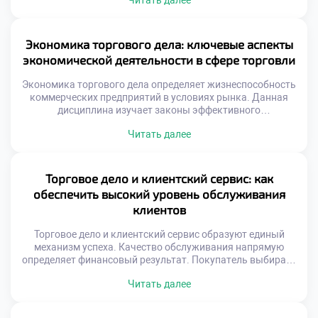
Читать далее
останавливается мгновенно. Эффективные расчеты
ускоряют оборачиваемость капитала предприятия.
Современные технологии трансформируют привычные
методы оплаты товаров. Управление ликвидностью
Экономика торгового дела: ключевые аспекты
становится ключевой задачей менеджера. Риски
экономической деятельности в сфере торговли
неплатежей требуют надежных механизмов защиты.
Финансовая дисциплина определяет выживаемость
Экономика торгового дела определяет жизнеспособность
компании […]
коммерческих предприятий в условиях рынка. Данная
дисциплина изучает законы эффективного
использования ограниченных ресурсов для получения
Читать далее
прибыли. Понимание экономических механизмов
отличает успешного предпринимателя от случайного
участника обмена. Торговая деятельность представляет
собой сложную систему хозяйственных связей и
Торговое дело и клиентский сервис: как
отношений. Каждый этап реализации товара сопряжен с
обеспечить высокий уровень обслуживания
затратами, рисками и потенциальным доходом. Баланс
клиентов
между этими […]
Торговое дело и клиентский сервис образуют единый
механизм успеха. Качество обслуживания напрямую
определяет финансовый результат. Покупатель выбирает
не только товар, но и отношение. Эмоциональный
Читать далее
комфорт становится конкурентным преимуществом.
Лояльность строится на позитивном опыте
взаимодействия. Стандарты сервиса эволюционируют