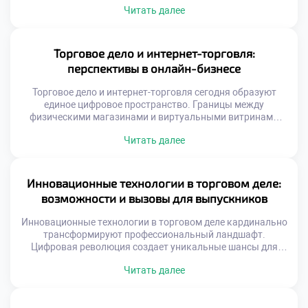
Читать далее
зависит доступность продукции на полках. Эффективное
взаимодействие партнеров требует четкой координации
действий. Сбои в одном звене цепи парализуют всю
систему. Грамотная организация потоков снижает
Торговое дело и интернет-торговля:
издержки и повышает прибыль. Подготовка
перспективы в онлайн-бизнесе
специалистов для этой сферы […]
Торговое дело и интернет-торговля сегодня образуют
единое цифровое пространство. Границы между
физическими магазинами и виртуальными витринами
стираются стремительно. Онлайн-формат открывает
Читать далее
доступ к глобальной аудитории без географических
ограничений. Перспективы развития электронной
коммерции выглядят практически безграничными для
новых игроков. Успех зависит от умения интегрировать
Инновационные технологии в торговом деле:
традиционные навыки в цифровую среду. Рынок труда
возможности и вызовы для выпускников
испытывает острую нехватку специалистов для e-
commerce. […]
Инновационные технологии в торговом деле кардинально
трансформируют профессиональный ландшафт.
Цифровая революция создает уникальные шансы для
амбициозных специалистов. Молодые кадры становятся
Читать далее
главными бенефициарами технологического прогресса.
Технический прогресс одновременно открывает двери и
ставит барьеры. Автоматизация требует постоянного