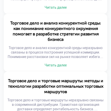
принятия решений. Интуитивное управление уступает
Читать далее
место фактологическому подходу. Финансовые
показатели отражают реальное здоровье организации.
Без достоверных данных невозможно планировать
развитие эффективно. Отчетность трансформирует хаос
Торговое дело и анализ конкурентной среды:
операций в структурированную систему. Менеджеры
как понимание конкурентного окружения
получают ясную картину происходящих процессов.
помогает в разработке стратегии развития
Цифры становятся языком общения […]
бизнеса
Торговое дело и анализ конкурентной среды неразрывно
связаны в процессе построения успешной коммерции.
Понимание расстановки сил на рынке позволяет избегать
фатальных ошибок при планировании. Игнорирование
Читать далее
действий соперников превращает любую бизнес-
стратегию в опасную лотерею. Конкурентное окружение
представляет собой динамичную систему
взаимосвязанных участников обмена. Появление новых
Торговое дело и торговые маршруты: методы и
игроков или технологий мгновенно меняет правила
технологии разработки оптимальных торговых
ведения торговли. Адаптивность к внешним […]
маршрутов
Торговое дело и торговые маршруты неразрывно связаны
в современной дистрибуции. Грамотная организация
доставки определяет рентабельность бизнеса.