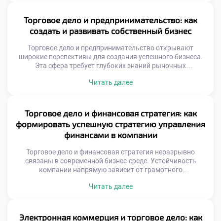
предприятия. Оно позволяет систематизировать
процессы и избегать критических ошибок. Именно этот
Торговое дело и предпринимательство: как
синтез знаний делает специалиста ценным […]
создать и развивать собственный бизнес
Торговое дело и предпринимательство открывают
широкие перспективы для создания успешного бизнеса.
Эта сфера требует глубоких знаний рыночных
механизмов и управленческих навыков. Будущие
Читать далее
коммерсанты изучают основы экономики и правового
регулирования торговли. Грамотный подход гарантирует
устойчивость предприятия в условиях высокой
конкуренции. Понимание сути торговых процессов
Торговое дело и финансовая стратегия: как
является фундаментом любого коммерческого
формировать успешную стратегию управления
начинания. Современная торговля трансформируется под
финансами в компании
влиянием цифровых технологий […]
Торговое дело и финансовая стратегия неразрывно
связаны в современной бизнес-среде. Устойчивость
компании напрямую зависит от грамотного
распределения ресурсов. Финансы выступают
Читать далее
кровеносной системой любого торгового предприятия.
Без четкого плана движение товаров превращается в
хаос. Стратегическое управление деньгами требует
системного подхода и глубоких знаний. Именно эти
Электронная коммерция и торговое дело: как