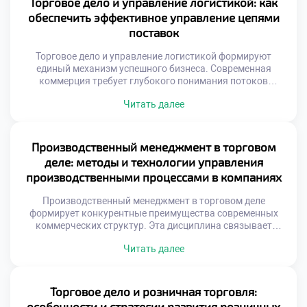
Торговое дело и управление логистикой: как
множества факторов. Игнорирование этих сигналов
обеспечить эффективное управление цепями
ведет к неизбежным убыткам. Грамотный специалист
поставок
умеет […]
Торговое дело и управление логистикой формируют
единый механизм успешного бизнеса. Современная
коммерция требует глубокого понимания потоков
товаров. Без грамотной организации поставок торговля
Читать далее
теряет смысл. Эта связь определяет
конкурентоспособность любой компании на рынке.
Студенты изучают методы оптимизации движения
материальных ценностей. Знание логистики становится
Производственный менеджмент в торговом
обязательным навыком для специалиста. Эффективные
деле: методы и технологии управления
цепи поставок снижают издержки предприятия. Скорость
производственными процессами в компаниях
доставки напрямую […]
Производственный менеджмент в торговом деле
формирует конкурентные преимущества современных
коммерческих структур. Эта дисциплина связывает
товарные потоки с внутренними операционными
Читать далее
процессами предприятия. Грамотное управление создает
добавочную стоимость на каждом этапе движения
продукции к конечному потребителю. Торговая среда
требует адаптации классических производственных
Торговое дело и розничная торговля:
методик под специфику сбыта. Менеджеры должны
особенности и стратегии развития розничных