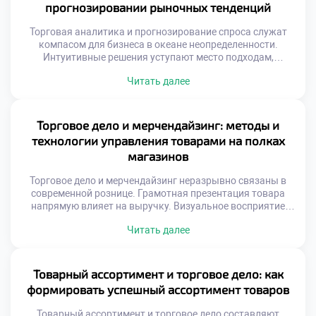
прогнозировании рыночных тенденций
Торговая аналитика и прогнозирование спроса служат
компасом для бизнеса в океане неопределенности.
Интуитивные решения уступают место подходам,
основанным на фактах и цифрах. Способность читать
Читать далее
информацию позволяет компаниям опережать изменения
рыночной конъюнктуры. Современная коммерция
генерирует колоссальные объемы сведений о
транзакциях и поведении покупателей. Без грамотной
Торговое дело и мерчендайзинг: методы и
интерпретации эти массивы остаются бесполезным
технологии управления товарами на полках
цифровым шумом. Аналитические инструменты
магазинов
превращают сырые […]
Торговое дело и мерчендайзинг неразрывно связаны в
современной рознице. Грамотная презентация товара
напрямую влияет на выручку. Визуальное восприятие
определяет выбор покупателя у полки. Пространство
Читать далее
магазина становится инструментом убеждения.
Хаотичная расстановка продукции снижает
коммерческий эффект. Психология потребителя диктует
правила размещения ассортимента. Взгляд человека
Товарный ассортимент и торговое дело: как
скользит по определенным траекториям. Золотые зоны
формировать успешный ассортимент товаров
привлекают максимальное внимание посетителей.
Цветовые сочетания управляют […]
Товарный ассортимент и торговое дело составляют