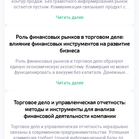
контур продаж. Без грамотного информирования рынок
остается пустым. Коммуникация связывает продукт с
потребностью аудитории. Рекламный бюджет требует
Читать далее
стратегического распределения ресурсов. Хаотичные
сообщения растворяются в информационном шуме.
Эффективность кампании измеряется конкретными
показателями. Творчество подчиняется коммерческим
Роль финансовых рынков в торговом деле:
целям бизнеса. Эмоциональный резонанс усиливает
влияние финансовых инструментов на развитие
рациональные аргументы. Целостность образа важнее
бизнеса
отдельных креативов. Успех приходит […]
Роль финансовых рынков и торговое дело образуют
единую экономическую экосистему. Коммерция не может
функционировать в вакууме без капитала. Денежные
потоки питают товарные операции ежедневно.
Читать далее
Финансовые инструменты служат кровеносной системой
бизнеса. Доступ к ликвидности определяет масштаб
торговой деятельности. Инвестиции позволяют
расширять ассортимент и географию. Хеджирование
Торговое дело и управленческая отчетность:
защищает маржу от внешних шоков. Понимание рынка
методы и инструменты для анализа
капитала отличает предпринимателя от […]
финансовой деятельности компании
Торговое дело и управленческая отчетность неразрывно
связаны в современном предпринимательстве. Успешная
коммерция требует точной информационной базы для