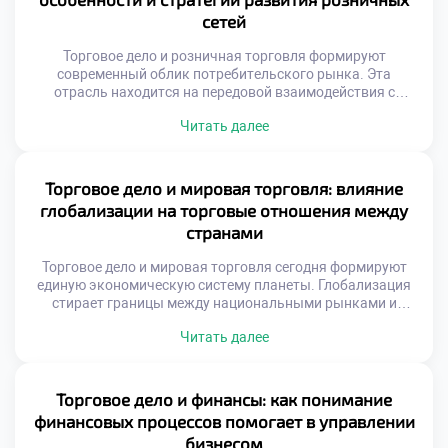
синхронизировать закупки, логистику и предпродажную
сетей
подготовку товаров. Без системного […]
Торговое дело и розничная торговля формируют
современный облик потребительского рынка. Эта
отрасль находится на передовой взаимодействия с
покупателем. Именно здесь реализуются все
Читать далее
экономические замыслы производителей. Успех зависит
от грамотной организации конечных продаж. Сетевой
формат доминирует в текущей рыночной конъюнктуре.
Масштабирование бизнеса требует особых
Торговое дело и мировая торговля: влияние
управленческих подходов. Стандартизация процессов
глобализации на торговые отношения между
становится залогом стабильности качества. Клиент
странами
ожидает одинакового сервиса […]
Торговое дело и мировая торговля сегодня формируют
единую экономическую систему планеты. Глобализация
стирает границы между национальными рынками и
создает новые возможности. Современные коммерсанты
Читать далее
обязаны мыслить категориями международного обмена и
логистики. Изоляция от мировых процессов ведет к
стагнации локального бизнеса. Понимание глобальных
связей является обязательным условием
Торговое дело и финансы: как понимание
профессионализма. Международные цепочки поставок
финансовых процессов помогает в управлении
связывают производителей и потребителей разных
бизнесом
континентов. […]