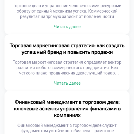
Торговое дело и управление человеческими ресурсами
образуют единый механизм успеха. Коммерческий
результат напрямую зависит от вовлеченности
персонала. Люди являются главным активом любой
Читать далее
торговой организации. Эффективная команда создается
через системную работу с кадрами. Мотивация выходит
далеко за рамки денежных выплат. Психологический
климат определяет качество обслуживания клиентов.
Торговая маркетинговая стратегия: как создать
Подготовка управленцев требует специальных знаний в
успешный бренд и повысить продажи
области HR. Студенты осваивают […]
Торговая маркетинговая стратегия определяет вектор
развития любого коммерческого предприятия. Без
четкого плана продвижения даже лучший товар
останется незамеченным. Успешный бренд формируется
Читать далее
через системную работу с восприятием аудитории. Рост
продаж является закономерным результатом грамотного
позиционирования. Понимание основ маркетинга
необходимо каждому специалисту в сфере торговли.
Финансовый менеджмент в торговом деле:
Современный рынок перенасыщен предложениями и
ключевые аспекты управления финансами в
информационным шумом. Потребитель выбирает не
компаниях
просто продукт, […]
Финансовый менеджмент в торговом деле служит
фундаментом устойчивого бизнеса. Грамотное