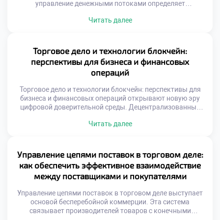
управление денежными потоками определяет
выживаемость предприятия. Без четкого контроля
Читать далее
ресурсов коммерция превращается в хаос.
Экономическая эффективность зависит от качества
принимаемых решений. Каждое действие руководителя
имеет стоимостное выражение и последствия. Понимание
Торговое дело и технологии блокчейн:
этой связи отличает профессионала от дилетанта.
перспективы для бизнеса и финансовых
Обучение финансовым дисциплинам формирует
операций
системное мышление. Студенты учатся видеть […]
Торговое дело и технологии блокчейн: перспективы для
бизнеса и финансовых операций открывают новую эру
цифровой доверительной среды. Децентрализованные
реестры меняют архитектуру коммерческих отношений
Читать далее
фундаментально. Посредники уступают место
алгоритмическим протоколам верификации данных.
Прозрачность транзакций становится технически
гарантированной нормой. Бизнес получает инструмент
Управление цепями поставок в торговом деле:
для устранения информационного шума. Студенты
как обеспечить эффективное взаимодействие
изучают принципы распределенных систем как базу
между поставщиками и покупателями
будущего. Образование адаптируется под […]
Управление цепями поставок в торговом деле выступает
основой бесперебойной коммерции. Эта система
связывает производителей товаров с конечными
потребителями. От качества логистических процессов