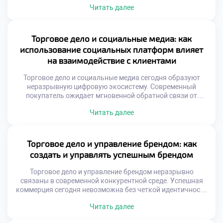
Читать далее
извлекать смысл из шума критично. Управленческие
решения теперь опираются на факты. Интуиция уступает
место точным алгоритмам. Цифровой след клиента
рассказывает о потребностях. Бизнес-процессы
Торговое дело и социальные медиа: как
становятся прозрачными благодаря данным.
использование социальных платформ влияет
Конкуренция сместилась в плоскость информационных
на взаимодействие с клиентами
систем. […]
Торговое дело и социальные медиа сегодня образуют
неразрывную цифровую экосистему. Современный
покупатель ожидает мгновенной обратной связи от
брендов. Традиционные методы коммуникации уступают
Читать далее
место диалогам онлайн. Социальные платформы стали
главной витриной для товаров. Здесь формируется
первое впечатление о компании. Скорость реакции
определяет лояльность аудитории. Игнорирование
Торговое дело и управление брендом: как
комментариев равносильно потере клиентов. Бизнес
создать и управлять успешным брендом
должен присутствовать там, где люди общаются. […]
Торговое дело и управление брендом неразрывно
связаны в современной конкурентной среде. Успешная
коммерция сегодня невозможна без четкой идентичности
и узнаваемости на рынке. Грамотное позиционирование
Читать далее
превращает обычный товар в желанный объект для
целевой аудитории покупателей. Управление репутацией