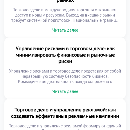
Торговое дело и международная торговля открывают
доступ к новым ресурсам. Выход на внешние рынки
требует системной подготовки. Национальные границы
перестают быть барьером для обмена. Глобализация
Читать далее
создает уникальные возможности для роста. Успех
зависит от адаптивности к чужой среде. Культурные
различия влияют на восприятие товаров. То, что
популярно дома, может не сработать за рубежом.
Управление рисками в торговом деле: как
Понимание менталитета иностранного […]
минимизировать финансовые и рыночные
риски
Управление рисками и торговое дело представляют собой
неразрывную систему безопасности бизнеса.
Коммерческая деятельность всегда сопряжена с
неопределенностью внешних факторов. Игнорирование
Читать далее
угроз ведет к неизбежным потерям капитала.
Профилактика проблем дешевле чем ликвидация
последствий. Системный подход защищает активы
предприятия надежно. Риски делятся на финансовые
Торговое дело и управление рекламой: как
рыночные и операционные. Каждый тип требует
создавать эффективные рекламные кампании
уникальных методов нейтрализации. Безопасность
торговли строится на […]
Торговое дело и управление рекламой формируют единый