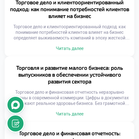
обновления знаний и навыков. Выпускники должны
Торговое дело и клиентоориентированный
балансировать между использованием инструментов и
подход: как понимание потребностей клиентов
развитием личности. Адаптивность к новшествам
влияет на бизнес
определяет траекторию карьерного роста. […]
Торговое дело и клиентоориентированный подход: как
понимание потребностей клиентов влияет на бизнес
определяет выживаемость компаний в эпоху жесткой
конкуренции. Современный рынок перенасыщен
Читать далее
предложениями, поэтому борьба идет за внимание
человека. Успех зависит не от товара, а от качества
взаимодействия с покупателем. Бизнес перестает быть
безликим механизмом обмена ценностями. Фокус
Торговля и развитие малого бизнеса: роль
смещается с продукта на решение проблем аудитории. […]
выпускников в обеспечении устойчивого
развития сектора
Торговое дело и финансовая отчетность неразрывно
связаны в современной коммерции. Цифры в документах
отражают реальное здоровье бизнеса. Без грамотной
аналитики управление превращается в гадание.
Читать далее
Понимание показателей позволяет принимать
обоснованные решения. Финансовая прозрачность
является основой доверия партнеров. Экономическая
эффективность торговли измеряется строгими
Торговое дело и финансовая отчетность:
метриками. Прибыль на бумаге не всегда означает