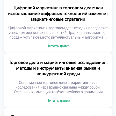
требует системного подхода и глубокого понимания
психологии потребителей. Бренд представляет собой
Цифровой маркетинг в торговом деле: как
совокупность обещаний, которые компания дает своим
использование цифровых технологий изменяет
клиентам ежедневно. […]
маркетинговые стратегии
Цифровой маркетинг в торговом деле сегодня определяет
успех коммерческих предприятий. Традиционные методы
продаж уступают место интеллектуальным алгоритмам.
Технологии меняют саму суть взаимодействия продавца и
Читать далее
покупателя. Рынок требует новых компетенций от
специалистов. Современная торговля невозможна без
глубокой интеграции онлайн-инструментов. Данные
стали главным активом компаний. Аналитика заменяет
Торговое дело и маркетинговые исследования:
интуитивные решения менеджеров. Стратегии строятся
методы и инструменты анализа рынка и
на точных метриках поведения клиентов. […]
конкурентной среды
Современное торговое дело и маркетинговые
исследования неразрывно связаны между собой.
Успешная коммерция требует глубокого понимания
рыночных процессов. Без точных данных торговля
Читать далее
превращается в хаотичный процесс. Аналитика
позволяет предвидеть изменения спроса заранее. Это
фундамент для принятия верных управленческих
решений. Рынок постоянно меняется под воздействием