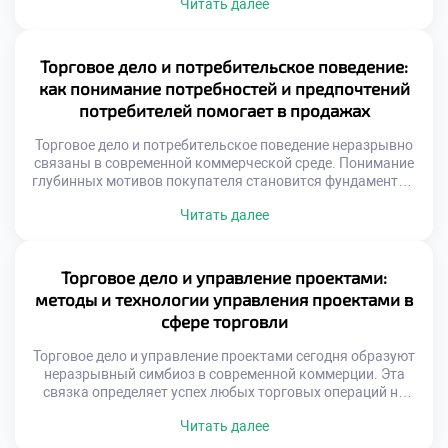
Читать далее
конъюнктура постоянно меняет номинальную цену
объектов. Справедливая стоимость отличается от
балансовых показателей учета. Инвесторы ищут
скрытый потенциал коммерческих структур. Экспертный
Торговое дело и потребительское поведение:
анализ раскрывает истинную экономическую суть
как понимание потребностей и предпочтений
предприятия. Грамотная оценка предотвращает
потребителей помогает в продажах
необоснованные финансовые потери. Специальность
формирует навыки […]
Торговое дело и потребительское поведение неразрывно
связаны в современной коммерческой среде. Понимание
глубинных мотивов покупателя становится фундаментом
любых успешных транзакций. Без этого знания продажи
Читать далее
превращаются в хаотичный процесс без стратегии.
Изучение предпочтений аудитории позволяет
выстраивать эффективные коммуникации с клиентами.
Продавец учится слышать невысказанные желания и
Торговое дело и управление проектами:
реагировать на скрытые потребности. Именно такой
методы и технологии управления проектами в
подход отличает профессионала от […]
сфере торговли
Торговое дело и управление проектами сегодня образуют
неразрывный симбиоз в современной коммерции. Эта
связка определяет успех любых торговых операций на
рынке. Без четкого планирования даже простая закупка
Читать далее
товара превращается в хаос. Грамотное управление
проектами задает вектор развития для всего