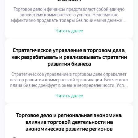
Торговое дело и финансы представляют собой единую
экосистему коммерческого успеха. Невозможно
эффективно продавать товары без понимания денежных
потоков. Экономические показатели служат компасом
Читать далее
для управленческих решений. Прибыль является лишь
вершиной айсберга бизнес-процессов. Глубинные связи
между закупками и кассой определяют выживаемость.
Финансовая грамотность превращает интуицию в точный
Стратегическое управление в торговом деле:
расчет. Специальность готовит специалистов с
как разрабатывать и реализовывать стратегии
комплексным видением системы. Синергия дисциплин […]
развития бизнеса
Стратегическое управление в торговом деле определяет
вектор развития коммерческой организации. Без четкого
плана бизнес дрейфует в океане неопределенности. Успех
приходит лишь к тем, кто видит цель. Планирование
Читать далее
требует анализа внешней и внутренней среды. Рыночные
условия меняются с невероятной скоростью сегодня.
Гибкость стратегии становится залогом выживания
компании. Специальность «Торговое дело» формирует
Торговое дело и региональная экономика:
системное стратегическое мышление. Студенты учатся
влияние торговой деятельности на
[…]
экономическое развитие регионов