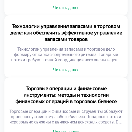
Оптимизация путей снижает операционные издержки
Читать далее
компании. Скорость оборачиваемости товаров напрямую
зависит от логистики. Хаотичные перемещения
уничтожают маржинальность продаж.
Геопозиционирование изменило принципы планирования
Технологии управления запасами в торговом
перевозок. Спутниковые данные позволяют видеть
деле: как обеспечить эффективное управление
ситуацию мгновенно. Алгоритмы учитывают пробки и
запасами товаров
погодные условия. Динамическая корректировка курса
экономит […]
Технологии управления запасами и торговое дело
формируют каркас современного ритейла. Товарные
потоки требуют точной координации всех звеньев цепи.
Избыток продукции замораживает оборотный капитал
Читать далее
предприятия. Дефицит же приводит к прямой потере
выручки и лояльности. Баланс между наличием и
затратами является главной целью. Автоматизация
процессов исключает человеческие ошибки учета.
Торговые операции и финансовые
Информационные системы синхронизируют спрос с
инструменты: методы и технологии
предложением. Эффективность склада […]
финансовых операций в торговом бизнесе
Торговые операции и финансовые инструменты образуют
кровеносную систему любого бизнеса. Товарные потоки
неразрывно связаны с движением денежных средств. Без
грамотного финансового обеспечения торговля