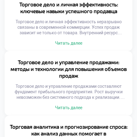
вместе с обществом. Ожидания потребителей растут
Торговое дело и личная эффективность:
ежегодно. Скорость реакции ценится выше формальной
ключевые навыки успешного продавца
вежливости. Персонализация заменяет шаблонные
скрипты. Искренность […]
Торговое дело и личная эффективность неразрывно
связаны в современной коммерции. Успех продаж
зависит не только от товара. Внутренний ресурс
специалиста определяет результат сделки. Выгорание
Читать далее
снижает продуктивность даже опытных сотрудников.
Самоорганизация помогает справляться с высоким
темпом. Эмоциональный интеллект важнее
механического знания скриптов. Клиент чувствует
Торговое дело и управление продажами:
искренность и заинтересованность продавца.
методы и технологии для повышения объемов
Личностный рост напрямую влияет на доход.
продаж
Профессионализм строится […]
Торговое дело и управление продажами составляют
фундамент прибыльного предприятия. Рост выручки
невозможен без системного подхода к реализации.
Хаотичные действия сотрудников ведут к упущенной
Читать далее
выгоде. Технологии позволяют превратить случайных
посетителей в постоянных покупателей. Эффективные
методики увеличивают средний чек магазина.
Управление сбытом требует четкой стратегии и контроля.
Торговая аналитика и прогнозирование спроса:
Каждое взаимодействие с клиентом должно приносить
как анализ данных помогает в
результат. Автоматизация процессов освобождает […]