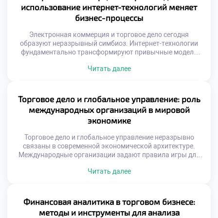
компетенции формирует специальность «Торговое дело»
использование интернет-технологий меняет
сегодня. Эффективная стратегия начинается с понимания
бизнес-процессы
[…]
Электронная коммерция и торговое дело сегодня
образуют неразрывный симбиоз. Интернет-технологии
фундаментально трансформируют привычные модели
обмена благами. Цифровая среда стирает географические
Читать далее
и временные границы рынка. Бизнес-процессы
перестраиваются под требования онлайн-реальности.
Традиционные методы уступают место
автоматизированным решениям. Скорость принятия
Торговое дело и глобальное управление: роль
решений возрастает многократно благодаря данным.
международных организаций в мировой
Понимание этих изменений требует актуальных
экономике
профессиональных знаний. Специалисты должны
владеть инструментами цифровой экономики. […]
Торговое дело и глобальное управление неразрывно
связаны в современной экономической архитектуре.
Международные организации задают правила игры для
трансграничного обмена товарами. Без согласованных
Читать далее
стандартов мировая коммерция погрузилась бы в хаос
протекционизма. Понимание этих надгосударственных
механизмов необходимо каждому специалисту отрасли.
Глобальные институты формируют предсказуемую среду
Финансовая аналитика в торговом бизнесе:
для бизнеса. Мировая экономика функционирует как
методы и инструменты для анализа
сложная взаимосвязанная система. Национальные