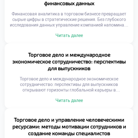
финансовых данных
рынки зависят […]
Финансовая аналитика в торговом бизнесе превращает
сырые цифры в стратегические решения. Без глубокого
исследования данных управление компанией напоминает
движение вслепую. Именно аналитический подход
Читать далее
отделяет успешные предприятия от убыточных.
Современная коммерция генерирует огромные массивы
информации ежедневно. Умение структурировать эти
потоки является критически важным навыком. Аналитик
Торговое дело и международное
выступает переводчиком с языка цифр на язык бизнеса.
экономическое сотрудничество: перспективы
Освоение методов оценки […]
для выпускников
Торговое дело и международное экономическое
сотрудничество: перспективы для выпускников
открывают горизонты глобальной карьеры в
современной геополитической реальности. Коммерция
Читать далее
выходит за границы национальных рынков и объединяет
континенты. Специалист становится связующим звеном
между разными культурами и экономиками. Экспортные
и импортные операции требуют особых компетенций и
Торговое дело и управление человеческими
знаний. Образование формирует понимание мировых
ресурсами: методы мотивации сотрудников и
торговых потоков и правил. Студенты осваивают
создание команды специалистов
механизмы […]