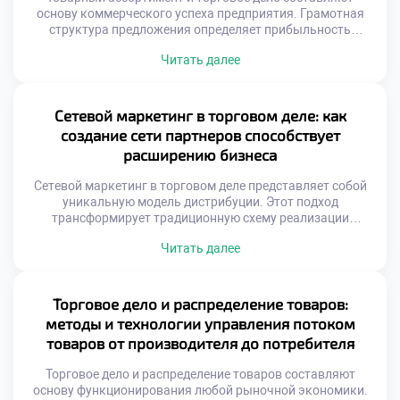
основу коммерческого успеха предприятия. Грамотная
структура предложения определяет прибыльность
магазина напрямую. Покупатель голосует рублем за
Читать далее
нужные ему позиции. Ошибки в подборе товаров ведут к
замораживанию средств. Баланс между шириной и
глубиной номенклатуры важен. Ассортимент должен
отражать потребности целевой аудитории. Рынок диктует
Сетевой маркетинг в торговом деле: как
свои правила формирования матрицы. Статичный подход
создание сети партнеров способствует
губителен для […]
расширению бизнеса
Сетевой маркетинг в торговом деле представляет собой
уникальную модель дистрибуции. Этот подход
трансформирует традиционную схему реализации
продукции. Вместо посредников выступают независимые
Читать далее
партнеры. Бизнес расширяется за счет человеческих
связей. Личные рекомендации заменяют массовую
рекламу. Доверие между людьми ускоряет продажи.
Такая система снижает затраты на продвижение товаров.
Торговое дело и распределение товаров:
Каждый участник становится амбассадором бренда.
методы и технологии управления потоком
Эффективность зависит от качества взаимоотношений.
товаров от производителя до потребителя
[…]
Торговое дело и распределение товаров составляют
основу функционирования любой рыночной экономики.