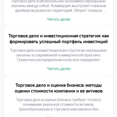
Торговое дело и региональная экономика неразрывно
связаны между собой. Коммерция выступает главным
драйвером развития территорий. Оборот товаров
формирует бюджетную базу субъектов федерации. Без
Читать далее
активной торговли регион не может процветать
устойчиво. Рыночные механизмы распределяют ресурсы
внутри области эффективно. Именно коммерческий
сектор создает рабочие места массово. Налоги от продаж
Торговое дело и инвестиционная стратегия: как
наполняют местные казны регулярно. Социальная
формировать успешный портфель инвестиций
инфраструктура зависит напрямую […]
Торговое дело и инвестиционная стратегия неразрывно
связаны в современной коммерческой практике.
Грамотное распределение капитала определяет
финансовую устойчивость торговой организации.
Читать далее
Предприниматели должны рассматривать прибыль как
инструмент для дальнейшего развития. Инвестиционный
подход трансформирует разовые сделки в системный
доход. Понимание этой связи отличает
Торговое дело и оценка бизнеса: методы
профессионального коммерсанта от случайного
оценки стоимости компании и ее активов
продавца. Формирование портфеля требует глубокого
анализа рыночной конъюнктуры и трендов. Вложения […]
Торговое дело и оценка бизнеса требуют точного
понимания реальной стоимости активов.
Ценообразование в торговле невозможно без
объективной экспертизы капитала. Рыночная