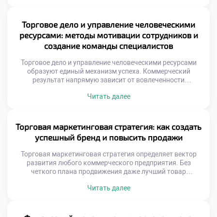
континенты. Специалист становится связующим звеном
между разными культурами и экономиками. Экспортные
и импортные операции требуют особых компетенций и
Торговое дело и управление человеческими
знаний. Образование формирует понимание мировых
ресурсами: методы мотивации сотрудников и
торговых потоков и правил. Студенты осваивают
создание команды специалистов
механизмы […]
Торговое дело и управление человеческими ресурсами
образуют единый механизм успеха. Коммерческий
результат напрямую зависит от вовлеченности
персонала. Люди являются главным активом любой
Читать далее
торговой организации. Эффективная команда создается
через системную работу с кадрами. Мотивация выходит
далеко за рамки денежных выплат. Психологический
климат определяет качество обслуживания клиентов.
Торговая маркетинговая стратегия: как создать
Подготовка управленцев требует специальных знаний в
успешный бренд и повысить продажи
области HR. Студенты осваивают […]
Торговая маркетинговая стратегия определяет вектор
развития любого коммерческого предприятия. Без
четкого плана продвижения даже лучший товар
останется незамеченным. Успешный бренд формируется
Читать далее
через системную работу с восприятием аудитории. Рост
продаж является закономерным результатом грамотного
позиционирования. Понимание основ маркетинга
необходимо каждому специалисту в сфере торговли.