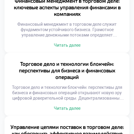
Финансовый менеджмент в торговом деле:
Современный рынок перенасыщен предложениями и
ключевые аспекты управления финансами в
информационным шумом. Потребитель выбирает не
компаниях
просто продукт, […]
Финансовый менеджмент в торговом деле служит
фундаментом устойчивого бизнеса. Грамотное
управление денежными потоками определяет
выживаемость предприятия. Без четкого контроля
Читать далее
ресурсов коммерция превращается в хаос.
Экономическая эффективность зависит от качества
принимаемых решений. Каждое действие руководителя
имеет стоимостное выражение и последствия. Понимание
Торговое дело и технологии блокчейн:
этой связи отличает профессионала от дилетанта.
перспективы для бизнеса и финансовых
Обучение финансовым дисциплинам формирует
операций
системное мышление. Студенты учатся видеть […]
Торговое дело и технологии блокчейн: перспективы для
бизнеса и финансовых операций открывают новую эру
цифровой доверительной среды. Децентрализованные
реестры меняют архитектуру коммерческих отношений
Читать далее
фундаментально. Посредники уступают место
алгоритмическим протоколам верификации данных.
Прозрачность транзакций становится технически
гарантированной нормой. Бизнес получает инструмент
Управление цепями поставок в торговом деле:
для устранения информационного шума. Студенты
как обеспечить эффективное взаимодействие