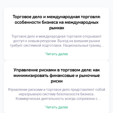
Торговое дело и международная торговля:
особенности бизнеса на международных
рынках
Торговое дело и международная торговля открывают
доступ к новым ресурсам. Выход на внешние рынки
требует системной подготовки. Национальные границы
перестают быть барьером для обмена. Глобализация
Читать далее
создает уникальные возможности для роста. Успех
зависит от адаптивности к чужой среде. Культурные
различия влияют на восприятие товаров. То, что
популярно дома, может не сработать за рубежом.
Управление рисками в торговом деле: как
Понимание менталитета иностранного […]
минимизировать финансовые и рыночные
риски
Управление рисками и торговое дело представляют собой
неразрывную систему безопасности бизнеса.
Коммерческая деятельность всегда сопряжена с
неопределенностью внешних факторов. Игнорирование
Читать далее
угроз ведет к неизбежным потерям капитала.
Профилактика проблем дешевле чем ликвидация