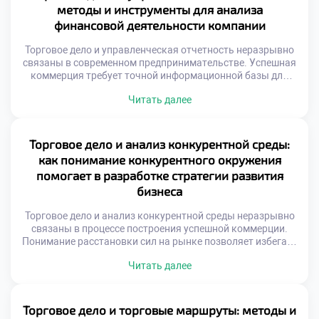
защищает маржу от внешних шоков. Понимание рынка
методы и инструменты для анализа
капитала отличает предпринимателя от […]
финансовой деятельности компании
Торговое дело и управленческая отчетность неразрывно
связаны в современном предпринимательстве. Успешная
коммерция требует точной информационной базы для
принятия решений. Интуитивное управление уступает
Читать далее
место фактологическому подходу. Финансовые
показатели отражают реальное здоровье организации.
Без достоверных данных невозможно планировать
развитие эффективно. Отчетность трансформирует хаос
Торговое дело и анализ конкурентной среды:
операций в структурированную систему. Менеджеры
как понимание конкурентного окружения
получают ясную картину происходящих процессов.
помогает в разработке стратегии развития
Цифры становятся языком общения […]
бизнеса
Торговое дело и анализ конкурентной среды неразрывно
связаны в процессе построения успешной коммерции.
Понимание расстановки сил на рынке позволяет избегать
фатальных ошибок при планировании. Игнорирование
Читать далее
действий соперников превращает любую бизнес-
стратегию в опасную лотерею. Конкурентное окружение
представляет собой динамичную систему
взаимосвязанных участников обмена. Появление новых
Торговое дело и торговые маршруты: методы и
игроков или технологий мгновенно меняет правила