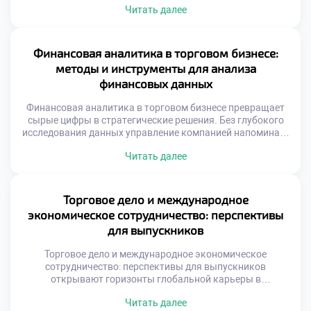
Читать далее
стандартов мировая коммерция погрузилась бы в хаос
протекционизма. Понимание этих надгосударственных
механизмов необходимо каждому специалисту отрасли.
Глобальные институты формируют предсказуемую среду
Финансовая аналитика в торговом бизнесе:
для бизнеса. Мировая экономика функционирует как
методы и инструменты для анализа
сложная взаимосвязанная система. Национальные
финансовых данных
рынки зависят […]
Финансовая аналитика в торговом бизнесе превращает
сырые цифры в стратегические решения. Без глубокого
исследования данных управление компанией напоминает
движение вслепую. Именно аналитический подход
Читать далее
отделяет успешные предприятия от убыточных.
Современная коммерция генерирует огромные массивы
информации ежедневно. Умение структурировать эти
потоки является критически важным навыком. Аналитик
Торговое дело и международное
выступает переводчиком с языка цифр на язык бизнеса.
экономическое сотрудничество: перспективы
Освоение методов оценки […]
для выпускников
Торговое дело и международное экономическое
сотрудничество: перспективы для выпускников
открывают горизонты глобальной карьеры в
современной геополитической реальности. Коммерция
Читать далее
выходит за границы национальных рынков и объединяет