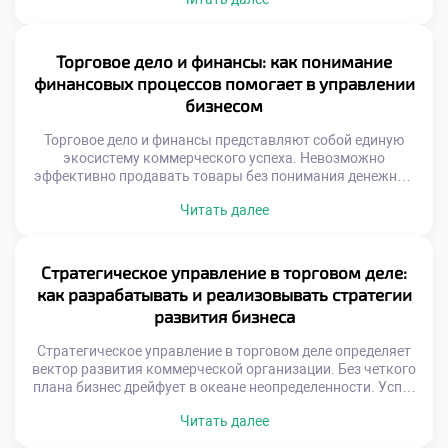
обязаны мыслить категориями международного обмена и
логистики. Изоляция от мировых процессов ведет к
стагнации локального бизнеса. Понимание глобальных
связей является обязательным условием
Торговое дело и финансы: как понимание
профессионализма. Международные цепочки поставок
финансовых процессов помогает в управлении
связывают производителей и потребителей разных
бизнесом
континентов. […]
Торговое дело и финансы представляют собой единую
экосистему коммерческого успеха. Невозможно
эффективно продавать товары без понимания денежных
потоков. Экономические показатели служат компасом
Читать далее
для управленческих решений. Прибыль является лишь
вершиной айсберга бизнес-процессов. Глубинные связи
между закупками и кассой определяют выживаемость.
Финансовая грамотность превращает интуицию в точный
Стратегическое управление в торговом деле:
расчет. Специальность готовит специалистов с
как разрабатывать и реализовывать стратегии
комплексным видением системы. Синергия дисциплин […]
развития бизнеса
Стратегическое управление в торговом деле определяет
вектор развития коммерческой организации. Без четкого
плана бизнес дрейфует в океане неопределенности. Успех
приходит лишь к тем, кто видит цель. Планирование
Читать далее
требует анализа внешней и внутренней среды. Рыночные
условия меняются с невероятной скоростью сегодня.