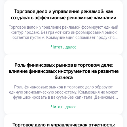
последствий. Системный подход защищает активы
предприятия надежно. Риски делятся на финансовые
Торговое дело и управление рекламой: как
рыночные и операционные. Каждый тип требует
создавать эффективные рекламные кампании
уникальных методов нейтрализации. Безопасность
торговли строится на […]
Торговое дело и управление рекламой формируют единый
контур продаж. Без грамотного информирования рынок
остается пустым. Коммуникация связывает продукт с
потребностью аудитории. Рекламный бюджет требует
Читать далее
стратегического распределения ресурсов. Хаотичные
сообщения растворяются в информационном шуме.
Эффективность кампании измеряется конкретными
показателями. Творчество подчиняется коммерческим
Роль финансовых рынков в торговом деле:
целям бизнеса. Эмоциональный резонанс усиливает
влияние финансовых инструментов на развитие
рациональные аргументы. Целостность образа важнее
бизнеса
отдельных креативов. Успех приходит […]
Роль финансовых рынков и торговое дело образуют
единую экономическую экосистему. Коммерция не может
функционировать в вакууме без капитала. Денежные
потоки питают товарные операции ежедневно.
Читать далее
Финансовые инструменты служат кровеносной системой
бизнеса. Доступ к ликвидности определяет масштаб
торговой деятельности. Инвестиции позволяют
расширять ассортимент и географию. Хеджирование
Торговое дело и управленческая отчетность: