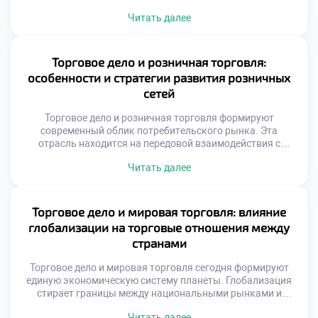
товарные потоки с внутренними операционными
Читать далее
процессами предприятия. Грамотное управление создает
добавочную стоимость на каждом этапе движения
продукции к конечному потребителю. Торговая среда
требует адаптации классических производственных
Торговое дело и розничная торговля:
методик под специфику сбыта. Менеджеры должны
особенности и стратегии развития розничных
синхронизировать закупки, логистику и предпродажную
сетей
подготовку товаров. Без системного […]
Торговое дело и розничная торговля формируют
современный облик потребительского рынка. Эта
отрасль находится на передовой взаимодействия с
покупателем. Именно здесь реализуются все
Читать далее
экономические замыслы производителей. Успех зависит
от грамотной организации конечных продаж. Сетевой
формат доминирует в текущей рыночной конъюнктуре.
Масштабирование бизнеса требует особых
Торговое дело и мировая торговля: влияние
управленческих подходов. Стандартизация процессов
глобализации на торговые отношения между
становится залогом стабильности качества. Клиент
странами
ожидает одинакового сервиса […]
Торговое дело и мировая торговля сегодня формируют
единую экономическую систему планеты. Глобализация
стирает границы между национальными рынками и
создает новые возможности. Современные коммерсанты
Читать далее