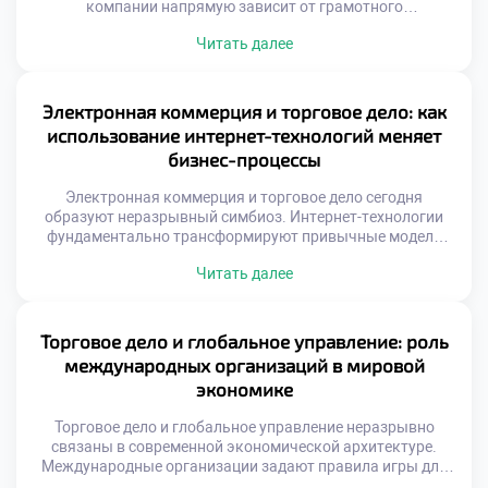
компании напрямую зависит от грамотного
распределения ресурсов. Финансы выступают
Читать далее
кровеносной системой любого торгового предприятия.
Без четкого плана движение товаров превращается в
хаос. Стратегическое управление деньгами требует
системного подхода и глубоких знаний. Именно эти
Электронная коммерция и торговое дело: как
компетенции формирует специальность «Торговое дело»
использование интернет-технологий меняет
сегодня. Эффективная стратегия начинается с понимания
бизнес-процессы
[…]
Электронная коммерция и торговое дело сегодня
образуют неразрывный симбиоз. Интернет-технологии
фундаментально трансформируют привычные модели
обмена благами. Цифровая среда стирает географические
Читать далее
и временные границы рынка. Бизнес-процессы
перестраиваются под требования онлайн-реальности.
Традиционные методы уступают место
автоматизированным решениям. Скорость принятия
Торговое дело и глобальное управление: роль
решений возрастает многократно благодаря данным.
международных организаций в мировой
Понимание этих изменений требует актуальных
экономике
профессиональных знаний. Специалисты должны
владеть инструментами цифровой экономики. […]
Торговое дело и глобальное управление неразрывно
связаны в современной экономической архитектуре.
Международные организации задают правила игры для
трансграничного обмена товарами. Без согласованных