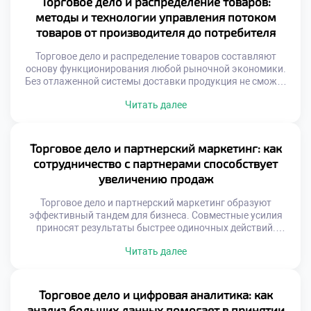
Торговое дело и распределение товаров:
Каждый участник становится амбассадором бренда.
методы и технологии управления потоком
Эффективность зависит от качества взаимоотношений.
товаров от производителя до потребителя
[…]
Торговое дело и распределение товаров составляют
основу функционирования любой рыночной экономики.
Без отлаженной системы доставки продукция не сможет
достичь своего конечного покупателя вовремя.
Читать далее
Грамотная организация потоков обеспечивает
доступность ассортимента в нужном месте и в требуемый
момент. Современная логистика трансформируется из
вспомогательной функции в стратегический инструмент
Торговое дело и партнерский маркетинг: как
бизнеса. Скорость оборачиваемости запасов напрямую
сотрудничество с партнерами способствует
влияет на финансовую устойчивость коммерческой […]
увеличению продаж
Торговое дело и партнерский маркетинг образуют
эффективный тандем для бизнеса. Совместные усилия
приносят результаты быстрее одиночных действий.
Модель сотрудничества переопределяет правила
Читать далее
коммерции. Взаимная выгода становится двигателем
прогресса. Рынок вознаграждает открытость к альянсам.
Система аффилированных отношений расширяет охват
аудитории. Затраты на привлечение клиентов снижаются.
Торговое дело и цифровая аналитика: как
Оплата производится за конкретный результат. Риски
анализ больших данных помогает в принятии