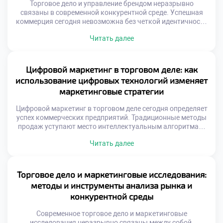
Торговое дело и управление брендом неразрывно
связаны в современной конкурентной среде. Успешная
коммерция сегодня невозможна без четкой идентичности
и узнаваемости на рынке. Грамотное позиционирование
Читать далее
превращает обычный товар в желанный объект для
целевой аудитории покупателей. Управление репутацией
требует системного подхода и глубокого понимания
психологии потребителей. Бренд представляет собой
Цифровой маркетинг в торговом деле: как
совокупность обещаний, которые компания дает своим
использование цифровых технологий изменяет
клиентам ежедневно. […]
маркетинговые стратегии
Цифровой маркетинг в торговом деле сегодня определяет
успех коммерческих предприятий. Традиционные методы
продаж уступают место интеллектуальным алгоритмам.
Технологии меняют саму суть взаимодействия продавца и
Читать далее
покупателя. Рынок требует новых компетенций от
специалистов. Современная торговля невозможна без
глубокой интеграции онлайн-инструментов. Данные
стали главным активом компаний. Аналитика заменяет
Торговое дело и маркетинговые исследования:
интуитивные решения менеджеров. Стратегии строятся
методы и инструменты анализа рынка и
на точных метриках поведения клиентов. […]
конкурентной среды
Современное торговое дело и маркетинговые
исследования неразрывно связаны между собой.