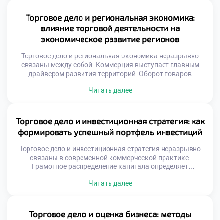
Гибкость стратегии становится залогом выживания
компании. Специальность «Торговое дело» формирует
Торговое дело и региональная экономика:
системное стратегическое мышление. Студенты учатся
влияние торговой деятельности на
[…]
экономическое развитие регионов
Торговое дело и региональная экономика неразрывно
связаны между собой. Коммерция выступает главным
драйвером развития территорий. Оборот товаров
формирует бюджетную базу субъектов федерации. Без
Читать далее
активной торговли регион не может процветать
устойчиво. Рыночные механизмы распределяют ресурсы
внутри области эффективно. Именно коммерческий
сектор создает рабочие места массово. Налоги от продаж
Торговое дело и инвестиционная стратегия: как
наполняют местные казны регулярно. Социальная
формировать успешный портфель инвестиций
инфраструктура зависит напрямую […]
Торговое дело и инвестиционная стратегия неразрывно
связаны в современной коммерческой практике.
Грамотное распределение капитала определяет
финансовую устойчивость торговой организации.
Читать далее
Предприниматели должны рассматривать прибыль как
инструмент для дальнейшего развития. Инвестиционный
подход трансформирует разовые сделки в системный
доход. Понимание этой связи отличает
Торговое дело и оценка бизнеса: методы
профессионального коммерсанта от случайного