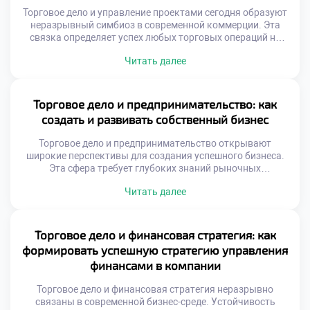
Торговое дело и управление проектами сегодня образуют
неразрывный симбиоз в современной коммерции. Эта
связка определяет успех любых торговых операций на
рынке. Без четкого планирования даже простая закупка
Читать далее
товара превращается в хаос. Грамотное управление
проектами задает вектор развития для всего
предприятия. Оно позволяет систематизировать
процессы и избегать критических ошибок. Именно этот
Торговое дело и предпринимательство: как
синтез знаний делает специалиста ценным […]
создать и развивать собственный бизнес
Торговое дело и предпринимательство открывают
широкие перспективы для создания успешного бизнеса.
Эта сфера требует глубоких знаний рыночных
механизмов и управленческих навыков. Будущие
Читать далее
коммерсанты изучают основы экономики и правового
регулирования торговли. Грамотный подход гарантирует
устойчивость предприятия в условиях высокой
конкуренции. Понимание сути торговых процессов
Торговое дело и финансовая стратегия: как
является фундаментом любого коммерческого
формировать успешную стратегию управления
начинания. Современная торговля трансформируется под
финансами в компании
влиянием цифровых технологий […]
Торговое дело и финансовая стратегия неразрывно
связаны в современной бизнес-среде. Устойчивость