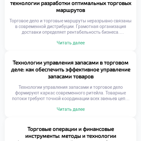
технологии разработки оптимальных торговых
ведения торговли. Адаптивность к внешним […]
маршрутов
Торговое дело и торговые маршруты неразрывно связаны
в современной дистрибуции. Грамотная организация
доставки определяет рентабельность бизнеса.
Оптимизация путей снижает операционные издержки
Читать далее
компании. Скорость оборачиваемости товаров напрямую
зависит от логистики. Хаотичные перемещения
уничтожают маржинальность продаж.
Геопозиционирование изменило принципы планирования
Технологии управления запасами в торговом
перевозок. Спутниковые данные позволяют видеть
деле: как обеспечить эффективное управление
ситуацию мгновенно. Алгоритмы учитывают пробки и
запасами товаров
погодные условия. Динамическая корректировка курса
экономит […]
Технологии управления запасами и торговое дело
формируют каркас современного ритейла. Товарные
потоки требуют точной координации всех звеньев цепи.
Избыток продукции замораживает оборотный капитал
Читать далее
предприятия. Дефицит же приводит к прямой потере
выручки и лояльности. Баланс между наличием и
затратами является главной целью. Автоматизация
процессов исключает человеческие ошибки учета.
Торговые операции и финансовые
Информационные системы синхронизируют спрос с
инструменты: методы и технологии
предложением. Эффективность склада […]