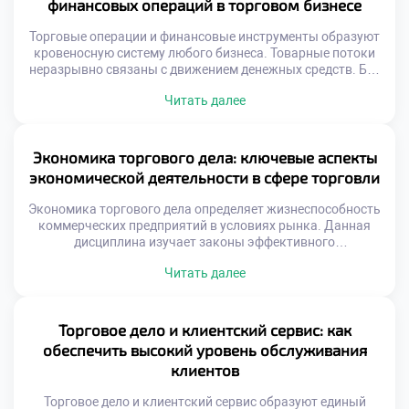
финансовых операций в торговом бизнесе
Торговые операции и финансовые инструменты образуют
кровеносную систему любого бизнеса. Товарные потоки
неразрывно связаны с движением денежных средств. Без
грамотного финансового обеспечения торговля
Читать далее
останавливается мгновенно. Эффективные расчеты
ускоряют оборачиваемость капитала предприятия.
Современные технологии трансформируют привычные
методы оплаты товаров. Управление ликвидностью
Экономика торгового дела: ключевые аспекты
становится ключевой задачей менеджера. Риски
экономической деятельности в сфере торговли
неплатежей требуют надежных механизмов защиты.
Финансовая дисциплина определяет выживаемость
Экономика торгового дела определяет жизнеспособность
компании […]
коммерческих предприятий в условиях рынка. Данная
дисциплина изучает законы эффективного
использования ограниченных ресурсов для получения
Читать далее
прибыли. Понимание экономических механизмов
отличает успешного предпринимателя от случайного
участника обмена. Торговая деятельность представляет
собой сложную систему хозяйственных связей и
Торговое дело и клиентский сервис: как
отношений. Каждый этап реализации товара сопряжен с
обеспечить высокий уровень обслуживания
затратами, рисками и потенциальным доходом. Баланс
клиентов
между этими […]
Торговое дело и клиентский сервис образуют единый