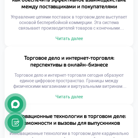
изучают принципы распределенных систем как базу
между поставщиками и покупателями
будущего. Образование адаптируется под […]
Управление цепями поставок в торговом деле выступает
основой бесперебойной коммерции. Эта система
связывает производителей товаров с конечными
потребителями. От качества логистических процессов
Читать далее
зависит доступность продукции на полках. Эффективное
взаимодействие партнеров требует четкой координации
действий. Сбои в одном звене цепи парализуют всю
систему. Грамотная организация потоков снижает
Торговое дело и интернет-торговля:
издержки и повышает прибыль. Подготовка
перспективы в онлайн-бизнесе
специалистов для этой сферы […]
Торговое дело и интернет-торговля сегодня образуют
единое цифровое пространство. Границы между
физическими магазинами и виртуальными витринами
стираются стремительно. Онлайн-формат открывает
Читать далее
доступ к глобальной аудитории без географических
ограничений. Перспективы развития электронной
коммерции выглядят практически безграничными для
новых игроков. Успех зависит от умения интегрировать
Инновационные технологии в торговом деле:
традиционные навыки в цифровую среду. Рынок труда
возможности и вызовы для выпускников
испытывает острую нехватку специалистов для e-
commerce. […]
Инновационные технологии в торговом деле кардинально