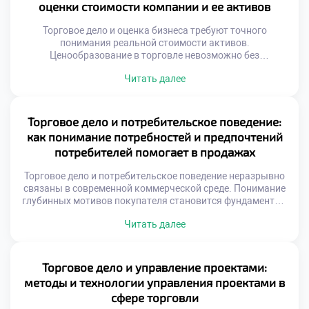
оценки стоимости компании и ее активов
продавца. Формирование портфеля требует глубокого
анализа рыночной конъюнктуры и трендов. Вложения […]
Торговое дело и оценка бизнеса требуют точного
понимания реальной стоимости активов.
Ценообразование в торговле невозможно без
объективной экспертизы капитала. Рыночная
Читать далее
конъюнктура постоянно меняет номинальную цену
объектов. Справедливая стоимость отличается от
балансовых показателей учета. Инвесторы ищут
скрытый потенциал коммерческих структур. Экспертный
Торговое дело и потребительское поведение:
анализ раскрывает истинную экономическую суть
как понимание потребностей и предпочтений
предприятия. Грамотная оценка предотвращает
потребителей помогает в продажах
необоснованные финансовые потери. Специальность
формирует навыки […]
Торговое дело и потребительское поведение неразрывно
связаны в современной коммерческой среде. Понимание
глубинных мотивов покупателя становится фундаментом
любых успешных транзакций. Без этого знания продажи
Читать далее
превращаются в хаотичный процесс без стратегии.
Изучение предпочтений аудитории позволяет
выстраивать эффективные коммуникации с клиентами.
Продавец учится слышать невысказанные желания и
Торговое дело и управление проектами:
реагировать на скрытые потребности. Именно такой
методы и технологии управления проектами в
подход отличает профессионала от […]
сфере торговли