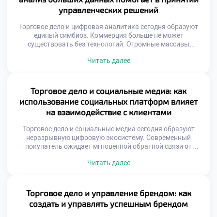
распределяются между участниками сети.
управленческих решений
Эффективность бюджета […]
Торговое дело и цифровая аналитика сегодня образуют
единый симбиоз. Коммерция больше не может
существовать без технологий. Огромные массивы
информации генерируются ежесекундно. Умение
Читать далее
извлекать смысл из шума критично. Управленческие
решения теперь опираются на факты. Интуиция уступает
место точным алгоритмам. Цифровой след клиента
рассказывает о потребностях. Бизнес-процессы
Торговое дело и социальные медиа: как
становятся прозрачными благодаря данным.
использование социальных платформ влияет
Конкуренция сместилась в плоскость информационных
на взаимодействие с клиентами
систем. […]
Торговое дело и социальные медиа сегодня образуют
неразрывную цифровую экосистему. Современный
покупатель ожидает мгновенной обратной связи от
брендов. Традиционные методы коммуникации уступают
Читать далее
место диалогам онлайн. Социальные платформы стали
главной витриной для товаров. Здесь формируется
первое впечатление о компании. Скорость реакции
определяет лояльность аудитории. Игнорирование
Торговое дело и управление брендом: как
комментариев равносильно потере клиентов. Бизнес
создать и управлять успешным брендом
должен присутствовать там, где люди общаются. […]