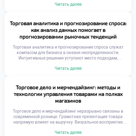
Читать далее
выгоде. Технологии позволяют превратить случайных
посетителей в постоянных покупателей. Эффективные
методики увеличивают средний чек магазина.
Управление сбытом требует четкой стратегии и контроля.
Торговая аналитика и прогнозирование спроса:
Каждое взаимодействие с клиентом должно приносить
как анализ данных помогает в
результат. Автоматизация процессов освобождает […]
прогнозировании рыночных тенденций
Торговая аналитика и прогнозирование спроса служат
компасом для бизнеса в океане неопределенности.
Интуитивные решения уступают место подходам,
основанным на фактах и цифрах. Способность читать
Читать далее
информацию позволяет компаниям опережать изменения
рыночной конъюнктуры. Современная коммерция
генерирует колоссальные объемы сведений о
транзакциях и поведении покупателей. Без грамотной
Торговое дело и мерчендайзинг: методы и
интерпретации эти массивы остаются бесполезным
технологии управления товарами на полках
цифровым шумом. Аналитические инструменты
магазинов
превращают сырые […]
Торговое дело и мерчендайзинг неразрывно связаны в
современной рознице. Грамотная презентация товара
напрямую влияет на выручку. Визуальное восприятие
определяет выбор покупателя у полки. Пространство
Читать далее
магазина становится инструментом убеждения.