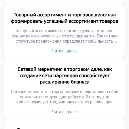
Хаотичная расстановка продукции снижает
коммерческий эффект. Психология потребителя диктует
правила размещения ассортимента. Взгляд человека
Товарный ассортимент и торговое дело: как
скользит по определенным траекториям. Золотые зоны
формировать успешный ассортимент товаров
привлекают максимальное внимание посетителей.
Цветовые сочетания управляют […]
Товарный ассортимент и торговое дело составляют
основу коммерческого успеха предприятия. Грамотная
структура предложения определяет прибыльность
магазина напрямую. Покупатель голосует рублем за
Читать далее
нужные ему позиции. Ошибки в подборе товаров ведут к
замораживанию средств. Баланс между шириной и
глубиной номенклатуры важен. Ассортимент должен
отражать потребности целевой аудитории. Рынок диктует
Сетевой маркетинг в торговом деле: как
свои правила формирования матрицы. Статичный подход
создание сети партнеров способствует
губителен для […]
расширению бизнеса
Сетевой маркетинг в торговом деле представляет собой
уникальную модель дистрибуции. Этот подход
трансформирует традиционную схему реализации
продукции. Вместо посредников выступают независимые
Читать далее
партнеры. Бизнес расширяется за счет человеческих
связей. Личные рекомендации заменяют массовую
рекламу. Доверие между людьми ускоряет продажи.
Такая система снижает затраты на продвижение товаров.