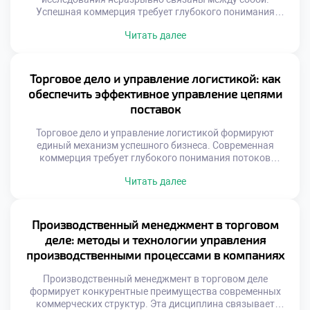
Успешная коммерция требует глубокого понимания
рыночных процессов. Без точных данных торговля
Читать далее
превращается в хаотичный процесс. Аналитика
позволяет предвидеть изменения спроса заранее. Это
фундамент для принятия верных управленческих
решений. Рынок постоянно меняется под воздействием
Торговое дело и управление логистикой: как
множества факторов. Игнорирование этих сигналов
обеспечить эффективное управление цепями
ведет к неизбежным убыткам. Грамотный специалист
поставок
умеет […]
Торговое дело и управление логистикой формируют
единый механизм успешного бизнеса. Современная
коммерция требует глубокого понимания потоков
товаров. Без грамотной организации поставок торговля
Читать далее
теряет смысл. Эта связь определяет
конкурентоспособность любой компании на рынке.
Студенты изучают методы оптимизации движения
материальных ценностей. Знание логистики становится
Производственный менеджмент в торговом
обязательным навыком для специалиста. Эффективные
деле: методы и технологии управления
цепи поставок снижают издержки предприятия. Скорость
производственными процессами в компаниях
доставки напрямую […]
Производственный менеджмент в торговом деле
формирует конкурентные преимущества современных
коммерческих структур. Эта дисциплина связывает