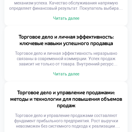
механизм успеха. Качество обслуживания напрямую
определяет финансовый результат. Покупатель выбирает
не только товар, но и отношение. Эмоциональный
Читать далее
комфорт становится конкурентным преимуществом.
Лояльность строится на позитивном опыте
взаимодействия. Стандарты сервиса эволюционируют
вместе с обществом. Ожидания потребителей растут
Торговое дело и личная эффективность:
ежегодно. Скорость реакции ценится выше формальной
ключевые навыки успешного продавца
вежливости. Персонализация заменяет шаблонные
скрипты. Искренность […]
Торговое дело и личная эффективность неразрывно
связаны в современной коммерции. Успех продаж
зависит не только от товара. Внутренний ресурс
специалиста определяет результат сделки. Выгорание
Читать далее
снижает продуктивность даже опытных сотрудников.
Самоорганизация помогает справляться с высоким
темпом. Эмоциональный интеллект важнее
механического знания скриптов. Клиент чувствует
Торговое дело и управление продажами:
искренность и заинтересованность продавца.
методы и технологии для повышения объемов
Личностный рост напрямую влияет на доход.
продаж
Профессионализм строится […]
Торговое дело и управление продажами составляют
фундамент прибыльного предприятия. Рост выручки
невозможен без системного подхода к реализации.
Хаотичные действия сотрудников ведут к упущенной